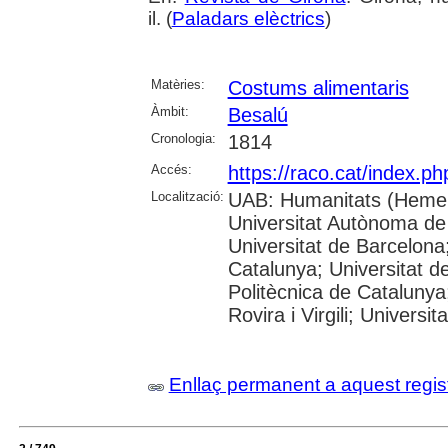
il. (
Paladars elèctrics
)
Matèries:
Costums alimentaris
Àmbit:
Besalú
Cronologia:
1814
Accés:
https://raco.cat/index.p
Localització:
UAB: Humanitats (Hemer
Universitat Autònoma de
Universitat de Barcelona;
Catalunya; Universitat de
Politècnica de Catalunya
Rovira i Virgili; Universi
Enllaç permanent a aquest regis