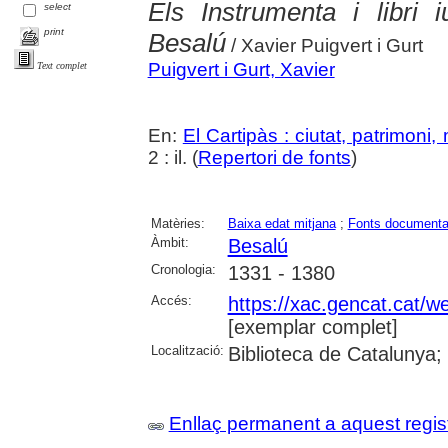
Els Instrumenta i libri 
select
print
Besalú
/ Xavier Puigvert i Gurt
Puigvert i Gurt, Xavier
Text complet
En:
El Cartipàs : ciutat, patrimoni
2 : il. (
Repertori de fonts
)
Matèries:
Baixa edat mitjana
;
Fonts documenta
Àmbit:
Besalú
Cronologia:
1331 - 1380
Accés:
https://xac.gencat.cat/
[exemplar complet]
Localització:
Biblioteca de Catalunya;
Enllaç permanent a aquest regis