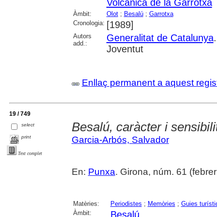
Volcànica de la Garrotxa
Àmbit:
Olot
;
Besalú
;
Garrotxa
Cronologia:
[1989]
Autors
Generalitat de Catalunya
add.:
Joventut
Enllaç permanent a aquest regis
19 / 749
Besalú, caràcter i sensibili
select
print
Garcia-Arbós, Salvador
Text complet
En:
Punxa
. Girona, núm. 61 (febrer 
Matèries:
Periodistes
;
Memòries
;
Guies turíst
Àmbit:
Besalú