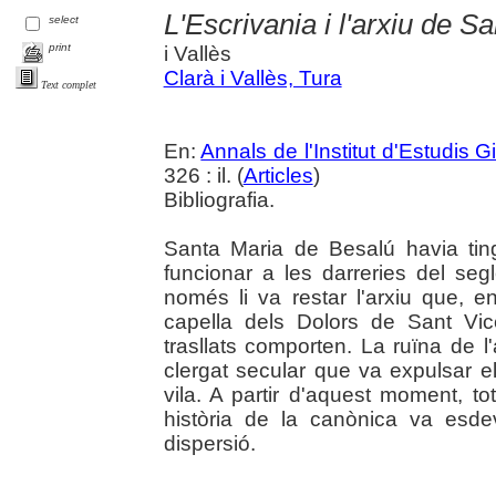
L'Escrivania i l'arxiu de 
select
print
i Vallès
Clarà i Vallès, Tura
Text complet
En:
Annals de l'Institut d'Estudis G
326 : il. (
Articles
)
Bibliografia.
Santa Maria de Besalú havia tin
funcionar a les darreries del segl
només li va restar l'arxiu que, e
capella dels Dolors de Sant Vi
trasllats comporten. La ruïna de l'
clergat secular que va expulsar
vila. A partir d'aquest moment, t
història de la canònica va esde
dispersió.