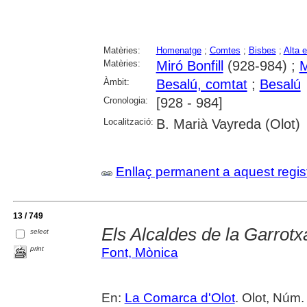
Matèries:
Homenatge
;
Comtes
;
Bisbes
;
Alta 
Matèries:
Miró Bonfill
(928-984) ;
M
Àmbit:
Besalú, comtat
;
Besalú
Cronologia:
[928 - 984]
Localització:
B. Marià Vayreda (Olot)
Enllaç permanent a aquest regis
13 / 749
Els Alcaldes de la Garrotx
select
print
Font, Mònica
En:
La Comarca d'Olot
. Olot, Núm.