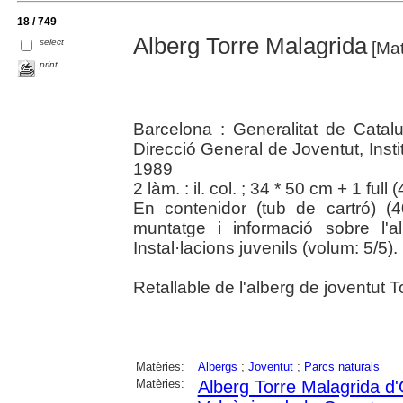
18 / 749
Alberg Torre Malagrida
select
[Mat
print
Barcelona : Generalitat de Catal
Direcció General de Joventut, Insti
1989
2 làm. : il. col. ; 34 * 50 cm + 1 full 
En contenidor (tub de cartró) (4
muntatge i informació sobre l'alb
Instal·lacions juvenils (volum: 5/5).
Retallable de l'alberg de joventut T
Matèries:
Albergs
;
Joventut
;
Parcs naturals
Matèries:
Alberg Torre Malagrida d'