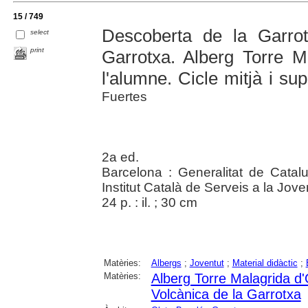
15 / 749
Descoberta de la Garro
select
print
Garrotxa. Alberg Torre M
l'alumne. Cicle mitjà i su
Fuertes
2a ed.
Barcelona : Generalitat de Catal
Institut Català de Serveis a la Jov
24 p. : il. ; 30 cm
Matèries:
Albergs
;
Joventut
;
Material didàctic
;
Matèries:
Alberg Torre Malagrida d'
Volcànica de la Garrotxa