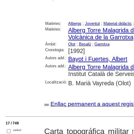
Matèries:
Albergs
;
Joventut
;
Material didàctic
Matèries:
Alberg Torre Malagrida d
Volcànica de la Garrotxa
Àmbit:
Olot
;
Besalú
;
Garrotxa
Cronologia:
[1992]
Autors add.:
Bayot i Fuertes, Albert
Autors add.:
Alberg Torre Malagrida d
Institut Català de Servei
Localització:
B. Marià Vayreda (Olot)
Enllaç permanent a aquest regis
17 / 749
Carta topográfica militar
select
[