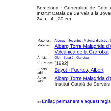
Barcelona : Generalitat de Catal
Institut Català de Serveis a la Jov
24 p. : il. ; 30 cm
Matèries:
Albergs
;
Joventut
;
Material didàctic
;
Matèries:
Alberg Torre Malagrida d'
Volcànica de la Garrotxa
Àmbit:
Olot
;
Besalú
;
Garrotxa
Cronologia:
[1992]
Autors
Bayot i Fuertes, Albert
add.:
Autors
Alberg Torre Malagrida d'
add.:
Institut Català de Serveis
Enllaç permanent a aquest regis