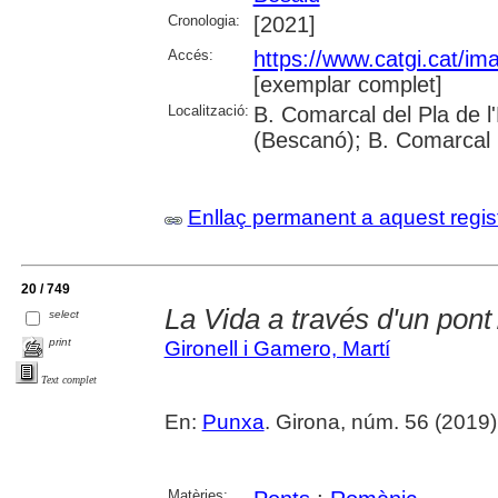
Cronologia:
[2021]
Accés:
https://www.catgi.cat/i
[exemplar complet]
Localització:
B. Comarcal del Pla de l
(Bescanó); B. Comarcal 
Enllaç permanent a aquest regis
20 / 749
La Vida a través d'un pont
select
print
Gironell i Gamero, Martí
Text complet
En:
Punxa
. Girona, núm. 56 (2019) ,
Matèries: