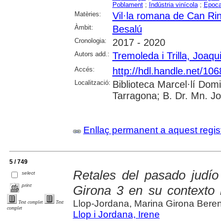
Poblament
;
Indústria vinícola
;
Epoca
Matèries:
Vil·la romana de Can Ri
Àmbit:
Besalú
Cronologia:
2017 - 2020
Autors add.:
Tremoleda i Trilla, Joaqu
Accés:
http://hdl.handle.net/10
Localització:
Biblioteca Marcel·lí Dom
Tarragona; B. Dr. Mn. J
Enllaç permanent a aquest regis
5 / 749
Retales del pasado judío
select
print
Girona 3 en su contexto 
Llop-Jordana, Marina Girona Bere
Text complet
Text
complet
Llop i Jordana, Irene