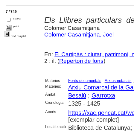
7 / 749
Els Llibres particulars d
select
print
Colomer Casamitjana
Colomer Casamitjana, Joel
Text complet
En:
El Cartipàs : ciutat, patrimoni
2 : il. (
Repertori de fons
)
Matèries:
Fonts documentals
;
Arxius notarials
Matèries:
Arxiu Comarcal de la Ga
Àmbit:
Besalú
;
Garrotxa
Cronologia:
1325 - 1425
Accés:
https://xac.gencat.cat/
[exemplar complet]
Localització:
Biblioteca de Catalunya;