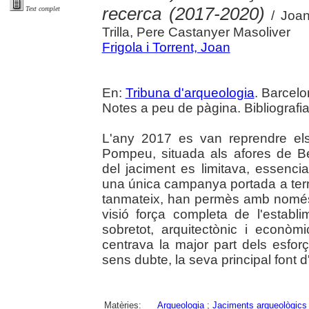
recerca (2017-2020)
Text complet
/ Joan
Trilla, Pere Castanyer Masoliver
Frigola i Torrent, Joan
En:
Tribuna d'arqueologia
. Barcelo
Notes a peu de pàgina. Bibliografia
L'any 2017 es van reprendre els 
Pompeu, situada als afores de B
del jaciment es limitava, essencia
una única campanya portada a term
tanmateix, han permès amb només
visió força completa de l'establi
sobretot, arquitectònic i econòmi
centrava la major part dels esforç
sens dubte, la seva principal font d
Matèries:
Arqueologia
;
Jaciments arqueològics