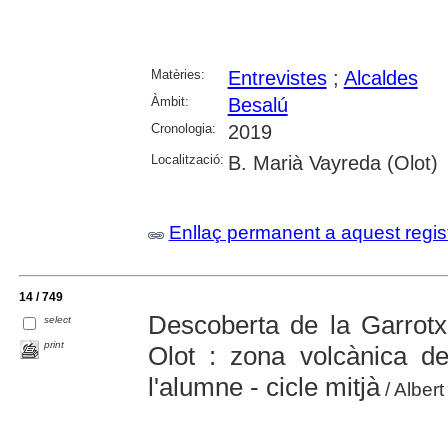
Matèries:
Entrevistes
;
Alcaldes
Àmbit:
Besalú
Cronologia:
2019
Localització:
B. Marià Vayreda (Olot)
Enllaç permanent a aquest regis
14 / 749
Descoberta de la Garrotx
select
print
Olot : zona volcànica d
l'alumne - cicle mitjà
/ Albert