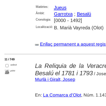
Matèries:
Jueus
Àmbit:
Garrotxa
;
Besalú
Cronologia:
[0000 - 1492]
Localització:
B. Marià Vayreda (Olot)
Enllaç permanent a aquest regis
11 / 749
La Reliquia de la Veracre
select
print
Besalú el 1781 i 1793
/ Jose
Murlà i Giralt, Josep
En:
La Comarca d'Olot
, Núm. 1.14