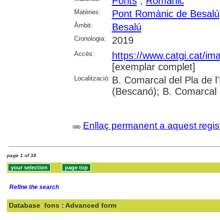
Ponts
;
Romànic
Matèries:
Pont Romànic de Besalú
Àmbit:
Besalú
Cronologia:
2019
Accés:
https://www.catgi.cat/i
[exemplar complet]
Localització:
B. Comarcal del Pla de l
(Bescanó); B. Comarcal 
Enllaç permanent a aquest regis
page 1 of 38
Refine the search
Database
fons : Advanced form