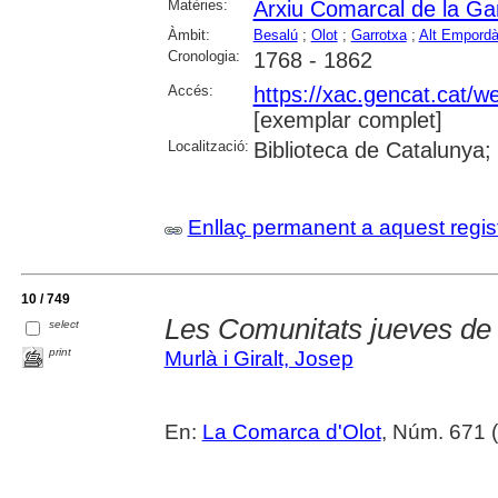
Matèries:
Arxiu Comarcal de la Ga
Àmbit:
Besalú
;
Olot
;
Garrotxa
;
Alt Empord
Cronologia:
1768 - 1862
Accés:
https://xac.gencat.cat/
[exemplar complet]
Localització:
Biblioteca de Catalunya;
Enllaç permanent a aquest regis
10 / 749
Les Comunitats jueves de 
select
print
Murlà i Giralt, Josep
En:
La Comarca d'Olot
, Núm. 671 (