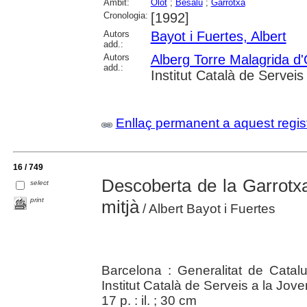
Àmbit:
Olot
;
Besalú
;
Garrotxa
Cronologia:
[1992]
Autors
Bayot i Fuertes, Albert
add.:
Autors
Alberg Torre Malagrida d'
add.:
Institut Català de Serveis
Enllaç permanent a aquest regis
16 / 749
Descoberta de la Garrotxa
select
print
mitjà
/ Albert Bayot i Fuertes
Barcelona : Generalitat de Catal
Institut Català de Serveis a la Jov
17 p. : il. ; 30 cm