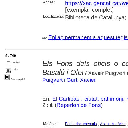
Accés:
https://xac.gencat.cat/
[exemplar complet]
Localització:
Biblioteca de Catalunya;
Enllaç permanent a aquest regis
9 / 749
Els Fons dels oficis o c
select
print
Basalú i Olot
/ Xavier Puigvert 
Puigvert i Gurt, Xavier
Text complet
En:
El Cartipàs : ciutat, patrimoni
2 : il. (
Repertori de Fons
)
Matèries:
Fonts documentals
;
Arxius històrics