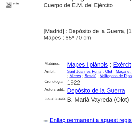
print
Cuerpo de E.M. del Ejército
[Madrid] : Depósito de la Guerra, [
Mapes ; 65* 70 cm
Matèries:
Mapes i plànols
;
Exèrcit
Àmbit:
Sant Joan les Fonts
;
Olot
;
Maçanet 
;
Mieres
;
Besalú
;
Vallfogona de Ripol
Cronologia:
1922
Autors add.:
Depósito de la Guerra
Localització:
B. Marià Vayreda (Olot)
Enllaç permanent a aquest regis