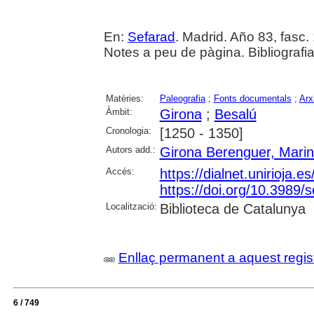
En:
Sefarad
. Madrid. Año 83, fasc. 
Notes a peu de pàgina. Bibliografi
Matèries:
Paleografia
;
Fonts documentals
;
Arx
Àmbit:
Girona
;
Besalú
Cronologia:
[1250 - 1350]
Autors add.:
Girona Berenguer, Mari
Accés:
https://dialnet.unirioja.
https://doi.org/10.3989/
Localització:
Biblioteca de Catalunya
Enllaç permanent a aquest regis
6 / 749