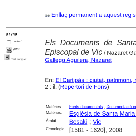
Enllaç permanent a aquest regis
8 / 749
Els Documents de Santa
select
print
Episcopal de Vic
/ Nazaret Ga
Gallego Aguilera, Nazaret
Text complet
En:
El Cartipàs : ciutat, patrimoni
2 : il. (
Repertori de Fons
)
Matèries:
Fonts documentals
;
Documentació ec
Matèries:
Església de Santa Maria
Àmbit:
Besalú
;
Vic
Cronologia:
[1581 - 1620]; 2008