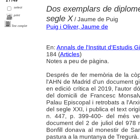
2 / 749
Dos exemplars de diplomes
select
print
segle X
/ Jaume de Puig
Puig i Oliver, Jaume de
Text complet
En:
Annals de l'Institut d'Estudis G
184 (
Articles
)
Notes a peu de pàgina.
Després de fer memòria de la còp
l'AHN de Madrid d'un document gir
en edició crítica el 2019, l'autor
del domicili de Francesc Monsalvt
Palau Episcopal i retrobats a l'Ar
del segle XXI, i publica el text ori
n. 447, p. 399-400- del més ven
document del 2 de juliol del 978 
Bonfill donava al monestir de Sa
pastura a la muntanya de Tregurà.