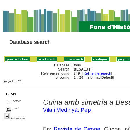
Database search
Database:
fons
Search:
BESALU []
References found:
749
[
Refine the search
]
Showing:
1 .. 20
in format [
Default
]
page 1 of 38
1 / 749
Cuina amb simetria a Besa
select
print
Vila i Medinyà, Pep
Text complet
En:
Revista de Girona
. Girona, n