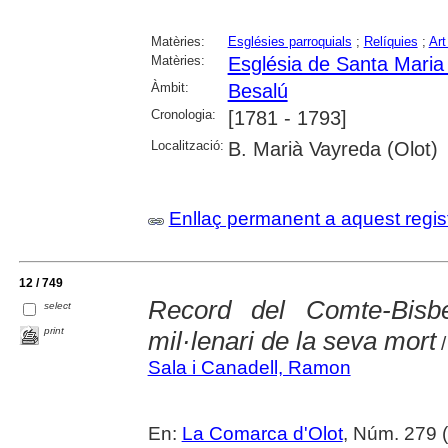
Matèries:
Esglésies parroquials
;
Relíquies
;
Art
Matèries:
Església de Santa Maria
Àmbit:
Besalú
Cronologia:
[1781 - 1793]
Localització:
B. Marià Vayreda (Olot)
Enllaç permanent a aquest regis
12 / 749
Record del Comte-Bisb
select
print
mil·lenari de la seva mort
/
Sala i Canadell, Ramon
En:
La Comarca d'Olot
, Núm. 279 (