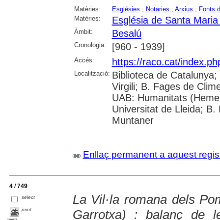
Matèries:
Esglésies
;
Notaries
;
Arxius
;
Fonts 
Matèries:
Església de Santa Maria
Àmbit:
Besalú
Cronologia:
[960 - 1939]
Accés:
https://raco.cat/index.p
Localització:
Biblioteca de Catalunya; 
Virgili; B. Fages de Clim
UAB: Humanitats (Hemer
Universitat de Lleida; B.
Muntaner
Enllaç permanent a aquest regis
4 / 749
La Vil·la romana dels Po
select
print
Garrotxa) : balanç de 