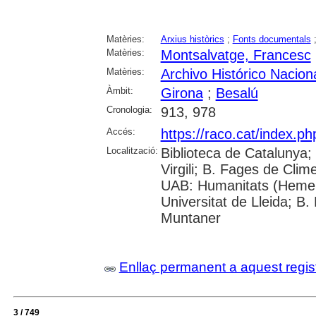
Matèries:
Arxius històrics
;
Fonts documentals
Matèries:
Montsalvatge, Francesc
Matèries:
Archivo Histórico Nacion
Àmbit:
Girona
;
Besalú
Cronologia:
913, 978
Accés:
https://raco.cat/index.p
Localització:
Biblioteca de Catalunya; 
Virgili; B. Fages de Clim
UAB: Humanitats (Hemer
Universitat de Lleida; B.
Muntaner
Enllaç permanent a aquest regis
3 / 749