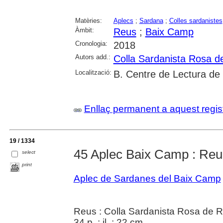
Matèries:
Aplecs
;
Sardana
;
Colles sardanistes
Àmbit:
Reus
;
Baix Camp
Cronologia:
2018
Autors add.:
Colla Sardanista Rosa d
Localització:
B. Centre de Lectura de
Enllaç permanent a aquest regis
19 / 1334
45 Aplec Baix Camp : Reu
select
print
Aplec de Sardanes del Baix Camp
Reus : Colla Sardanista Rosa de R
34 p. : il. ; 22 cm