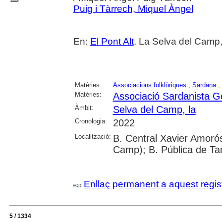
Puig i Tàrrech, Miquel Àngel
En:
El Pont Alt
. La Selva del Camp,
Matèries:
Associacions folklòriques
;
Sardana
;
Matèries:
Associació Sardanista G
Àmbit:
Selva del Camp, la
Cronologia:
2022
Localització:
B. Central Xavier Amorós
Camp); B. Pública de Ta
Enllaç permanent a aquest regis
5 / 1334