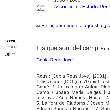
Autors
Associació d'Estudis Reu
add.:
Enllaç permanent a aquest regis
8 / 1334
Els que som del camp
select
[Enre
print
Cobla Reus Jove
.
Reus : [Cobla Reus Jove], [2001]
1 disc sonor (CD) (ca. 70 min) : es
Conté: 1. La xatona / Antoni Pla
Camp / Josep Maria Baiges i Ja
rossinyol / Artur Ramos i Horta -- 4
5. La font de Riudoms / Josep Ma
Eduard Sendra i Nogués -- 7. Sant 