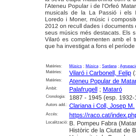
l'Ateneu Popular i de l'Orfeó Mat
musicals de la La Passió i els
Loredo i Moner, músic i composito
2012 on recull dades i documents 
seus músics més destacats. Els s
Vilaró es complementen amb el tr
que ha investigat a fons el període
Matèries:
Músics
;
Música
;
Sardana
;
Agrupaci
Matèries:
Vilaró i Carbonell, Felip
(
Matèries:
Ateneu Popular de Mata
Àmbit:
Palafrugell
;
Mataró
Cronologia:
1887 - 1945 (esp. 1932-
Autors add.:
Clariana i Coll, Josep M.
Accés:
https://raco.cat/index.
Localització:
B. Pompeu Fabra (Mataró
Històric de la Ciutat de 