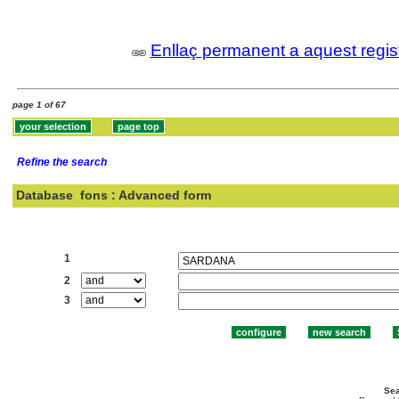
Enllaç permanent a aquest regis
page 1 of 67
Refine the search
Database
fons : Advanced form
Search:
1
2
3
Sea