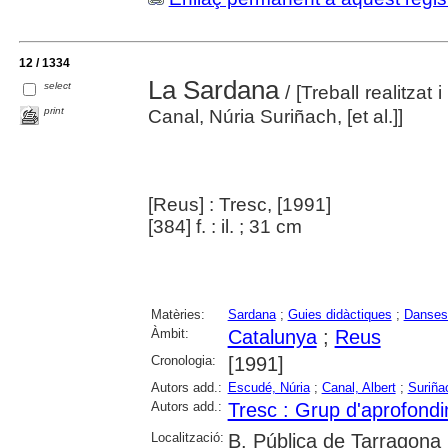
12 / 1334
La Sardana
select
/ [Treball realitzat
print
Canal, Núria Suriñach, [et al.]]
[Reus] : Tresc, [1991]
[384] f. : il. ; 31 cm
Matèries:
Sardana
;
Guies didàctiques
;
Danses
Àmbit:
Catalunya
;
Reus
Cronologia:
[1991]
Autors add.:
Escudé, Núria
;
Canal, Albert
;
Suriña
Autors add.:
Tresc : Grup d'aprofondi
Localització:
B. Pública de Tarragona