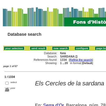
Database search
Database:
fons
Search:
SARDANA []
References found:
1334
[
Refine the search
]
Showing:
1 .. 20
in format [
Default
]
page 1 of 67
1 / 1334
Els Cercles de la sardana
select
print
En:
Serra d'Or
. Barcelona, núm. 785