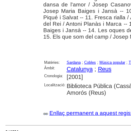
dansa de l'amor / Josep Casanova
Josep Maria Baiges i Jansà -- 10
Piqué i Salvat -- 11. Fresca rialla 
del Rei / Antoni Planàs i Marca --
Baiges i Jansà -- 14. Les oques de
15. Els que som del camp / Josep 
Matèries:
Sardana
;
Cobles
;
Música popular
;
T
Àmbit:
Catalunya
;
Reus
Cronologia:
[2001]
Localització:
Biblioteca Pública (Cassà
Amorós (Reus)
Enllaç permanent a aquest regis