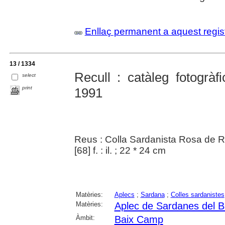
Enllaç permanent a aquest regis
13 / 1334
Recull : catàleg fotogrà
select
print
1991
Reus : Colla Sardanista Rosa de 
[68] f. : il. ; 22 * 24 cm
Matèries:
Aplecs
;
Sardana
;
Colles sardanistes
Matèries:
Aplec de Sardanes del 
Àmbit:
Baix Camp