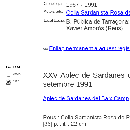
Cronologia:
1967 - 1991
Autors add.:
Colla Sardanista Rosa d
Localització:
B. Pública de Tarragona;
Xavier Amorós (Reus)
Enllaç permanent a aquest regis
14 / 1334
XXV Aplec de Sardanes 
select
print
setembre 1991
Aplec de Sardanes del Baix Camp
Reus : Colla Sardanista Rosa de 
[36] p. : il. ; 22 cm