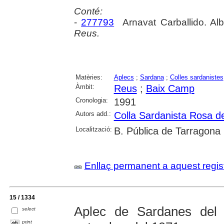
Conté:
-
277793
Arnavat Carballido. Alb
Reus.
Matèries:
Aplecs
;
Sardana
;
Colles sardanistes
Àmbit:
Reus
;
Baix Camp
Cronologia:
1991
Autors add.:
Colla Sardanista Rosa d
Localització:
B. Pública de Tarragona
Enllaç permanent a aquest regis
15 / 1334
Aplec de Sardanes de
select
print