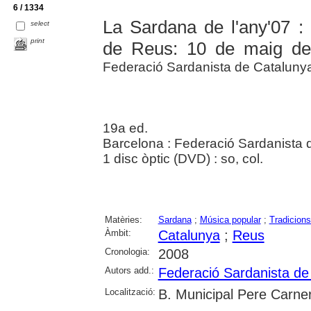
6 / 1334
La Sardana de l'any'07 : 
select
print
de Reus: 10 de maig d
Federació Sardanista de Cataluny
19a ed.
Barcelona : Federació Sardanista 
1 disc òptic (DVD) : so, col.
Matèries:
Sardana
;
Música popular
;
Tradicions
Àmbit:
Catalunya
;
Reus
Cronologia:
2008
Autors add.:
Federació Sardanista de
Localització:
B. Municipal Pere Carne