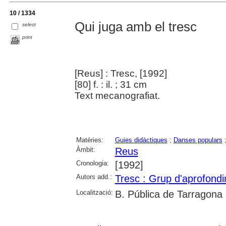
10 / 1334
Qui juga amb el tresc
select
print
[Reus] : Tresc, [1992]
[80] f. : il. ; 31 cm
Text mecanografiat.
Matèries:
Guies didàctiques
;
Danses populars
Àmbit:
Reus
Cronologia:
[1992]
Autors add.:
Tresc : Grup d'aprofondi
Localització:
B. Pública de Tarragona