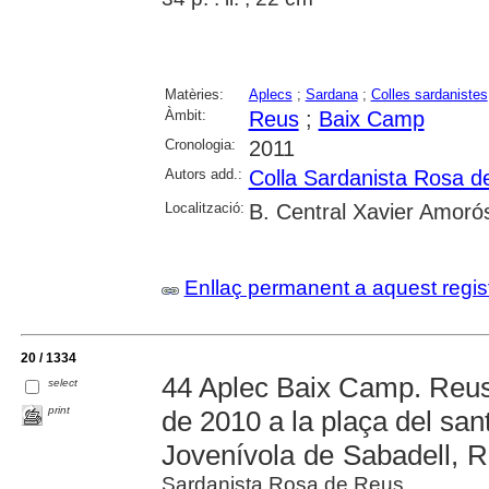
Matèries:
Aplecs
;
Sardana
;
Colles sardanistes
Àmbit:
Reus
;
Baix Camp
Cronologia:
2011
Autors add.:
Colla Sardanista Rosa d
Localització:
B. Central Xavier Amoró
Enllaç permanent a aquest regis
20 / 1334
44 Aplec Baix Camp. Reus
select
print
de 2010 a la plaça del sant
Jovenívola de Sabadell, 
Sardanista Rosa de Reus