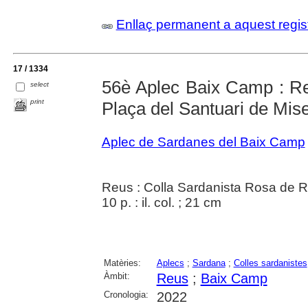
Enllaç permanent a aquest regis
17 / 1334
56è Aplec Baix Camp : R
select
print
Plaça del Santuari de Mise
Aplec de Sardanes del Baix Camp
Reus : Colla Sardanista Rosa de 
10 p. : il. col. ; 21 cm
Matèries:
Aplecs
;
Sardana
;
Colles sardanistes
Àmbit:
Reus
;
Baix Camp
Cronologia:
2022