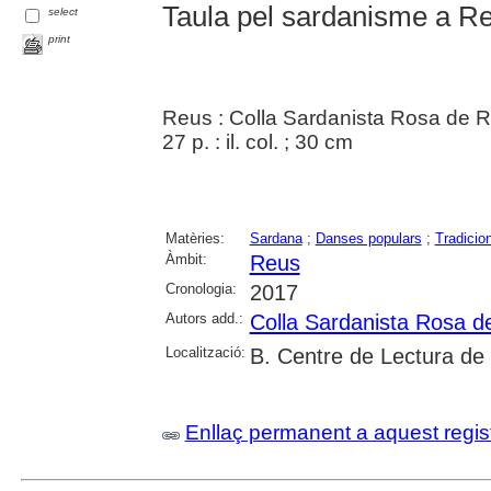
Taula pel sardanisme a R
select
print
Reus : Colla Sardanista Rosa de R
27 p. : il. col. ; 30 cm
Matèries:
Sardana
;
Danses populars
;
Tradicio
Àmbit:
Reus
Cronologia:
2017
Autors add.:
Colla Sardanista Rosa d
Localització:
B. Centre de Lectura de
Enllaç permanent a aquest regis