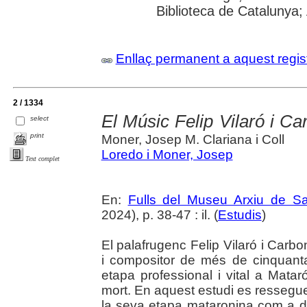
Biblioteca de Catalunya; 
Enllaç permanent a aquest regis
2 / 1334
El Músic Felip Vilaró i Ca
select
print
Moner, Josep M. Clariana i Coll
Loredo i Moner, Josep
Text complet
En:
Fulls del Museu Arxiu de S
2024), p. 38-47 : il. (
Estudis
)
El palafrugenc Felip Vilaró i Carbo
i compositor de més de cinquant
etapa professional i vital a Mata
mort. En aquest estudi es ressegueix
la seva etapa mataronina com a di