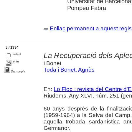
Universitat de Barcelona;
Pompeu Fabra
Enllaç permanent a aquest regis
3 / 1334
La Recuperació dels Aple
select
print
i Bonet
Toda i Bonet, Agnès
Text complet
En:
Lo Floc : revista del Centre 
Riudoms. Any XLVI, núm. 251 (gener
60 anys després de la finalitzac
(1959-1964) a la Selva del Camp,
aquella trobada sardanística an
Germanor.