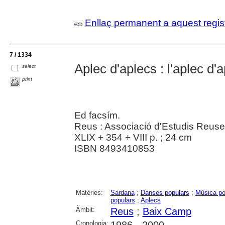
Enllaç permanent a aquest regis
7 / 1334
Aplec d'aplecs : l'aplec d'
select
print
Ed facsím.
Reus : Associació d'Estudis Reus
XLIX + 354 + VIII p. ; 24 cm
ISBN 8493410853
Matèries:
Sardana
;
Danses populars
;
Música po
populars
;
Aplecs
Àmbit:
Reus
;
Baix Camp
Cronologia:
1986 - 2000