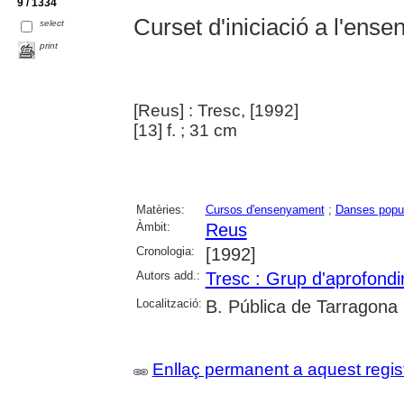
9 / 1334
Curset d'iniciació a l'ens
select
print
[Reus] : Tresc, [1992]
[13] f. ; 31 cm
Matèries:
Cursos d'ensenyament
;
Danses popu
Àmbit:
Reus
Cronologia:
[1992]
Autors add.:
Tresc : Grup d'aprofondi
Localització:
B. Pública de Tarragona
Enllaç permanent a aquest regis