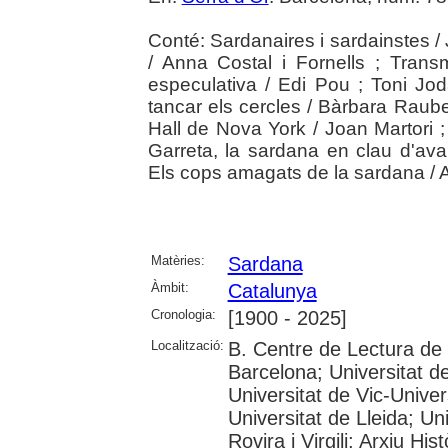
Conté: Sardanaires i sardainstes / J
/ Anna Costal i Fornells ; Tran
especulativa / Edi Pou ; Toni Joda
tancar els cercles / Bàrbara Raub
Hall de Nova York / Joan Martori ;
Garreta, la sardana en clau d'ava
Els cops amagats de la sardana / A
Matèries:
Sardana
Àmbit:
Catalunya
Cronologia:
[1900 - 2025]
Localització:
B. Centre de Lectura de
Barcelona; Universitat d
Universitat de Vic-Univer
Universitat de Lleida; U
Rovira i Virgili; Arxiu Hi