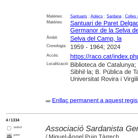
Matèries:
Santuaris
;
Aplecs
;
Sardana
;
Colles 
Matèries:
Santuari de Paret Delga
Germanor de la Selva d
Àmbit:
Selva del Camp, la
Cronologia:
1959 - 1964; 2024
Accés:
https://raco.cat/index.p
Localització:
Biblioteca de Catalunya
Sibhil·la; B. Pública de
Universitat Rovira i Virgili
Enllaç permanent a aquest regis
4 / 1334
Associació Sardanista Ge
select
print
/ Miquel-Àngel Puig Tàrrech