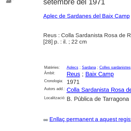
setembre del 1971
Aplec de Sardanes del Baix Camp
Reus : Colla Sardanista Rosa de 
[28] p. : il. ; 22 cm
Matèries:
Aplecs
;
Sardana
;
Colles sardanistes
Àmbit:
Reus
;
Baix Camp
Cronologia:
1971
Autors add.:
Colla Sardanista Rosa d
Localització:
B. Pública de Tarragona
Enllaç permanent a aquest regis