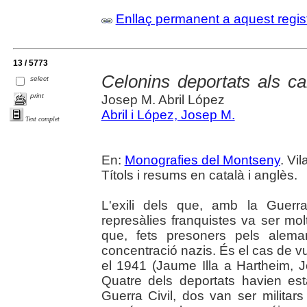
Enllaç permanent a aquest regis
13 / 5773
Celonins deportats als c
select
print
Josep M. Abril López
Abril i López, Josep M.
Text complet
En:
Monografies del Montseny
. Vil
Títols i resums en català i anglès.
L'exili dels que, amb la Guerr
represàlies franquistes va ser molt
que, fets presoners pels alema
concentració nazis. És el cas de vui
el 1941 (Jaume Illa a Hartheim, 
Quatre dels deportats havien est
Guerra Civil, dos van ser militars