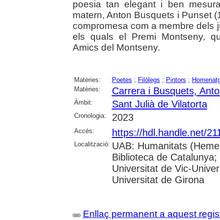
poesia tan elegant i ben mesurada
matern, Anton Busquets i Punset (1
compromesa com a membre dels jura
els quals el Premi Montseny, q
Amics del Montseny.
Matèries:
Poetes
;
Filòlegs
;
Pintors
;
Homenat
Matèries:
Carrera i Busquets, Ant
Àmbit:
Sant Julià de Vilatorta
Cronologia:
2023
Accés:
https://hdl.handle.net/2
Localització:
UAB: Humanitats (Hemero
Biblioteca de Catalunya;
Universitat de Vic-Univer
Universitat de Girona
Enllaç permanent a aquest regis