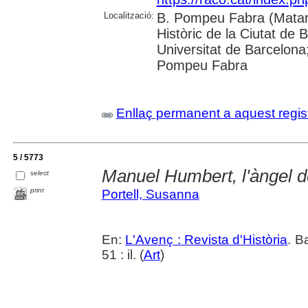
Localització:
B. Pompeu Fabra (Mataró
Històric de la Ciutat de 
Universitat de Barcelona;
Pompeu Fabra
Enllaç permanent a aquest regis
5 / 5773
Manuel Humbert, l'àngel 
select
print
Portell, Susanna
En:
L'Avenç : Revista d'Història
. B
51 : il. (
Art
)