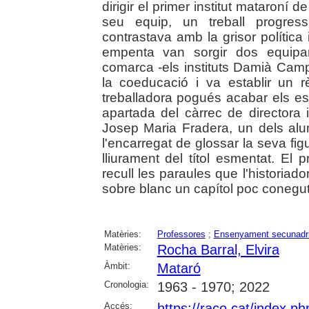
dirigir el primer institut mataroní d
seu equip, un treball progres
contrastava amb la grisor polític
empenta van sorgir dos equipa
comarca -els instituts Damià Camp
la coeducació i va establir un r
treballadora pogués acabar els est
apartada del càrrec de directora
Josep Maria Fradera, un dels al
l'encarregat de glossar la seva fig
lliurament del títol esmentat. El p
recull les paraules que l'historiad
sobre blanc un capítol poc conegut d
Matèries:
Professores
;
Ensenyament secunadr
Matèries:
Rocha Barral, Elvira
Àmbit:
Mataró
Cronologia:
1963 - 1970; 2022
Accés:
https://raco.cat/index.