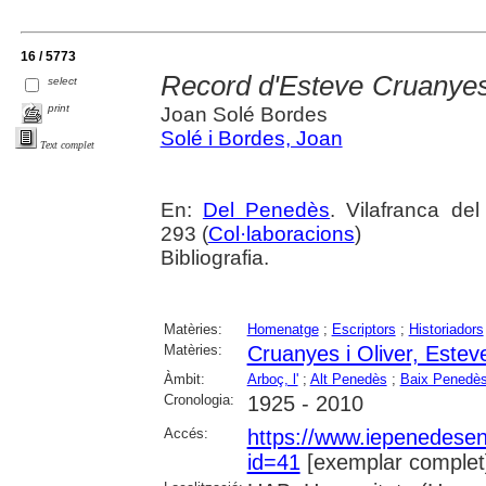
16 / 5773
Record d'Esteve Cruanyes 
select
print
Joan Solé Bordes
Solé i Bordes, Joan
Text complet
En:
Del Penedès
. Vilafranca de
293 (
Col·laboracions
)
Bibliografia.
Matèries:
Homenatge
;
Escriptors
;
Historiadors
Matèries:
Cruanyes i Oliver, Estev
Àmbit:
Arboç, l'
;
Alt Penedès
;
Baix Penedè
Cronologia:
1925 - 2010
Accés:
https://www.iepenedese
id=41
[exemplar complet