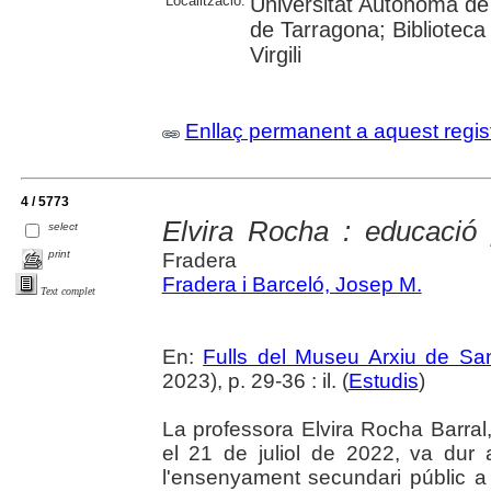
Localització:
Universitat Autònoma de 
de Tarragona; Biblioteca 
Virgili
Enllaç permanent a aquest regis
4 / 5773
Elvira Rocha : educació
select
print
Fradera
Fradera i Barceló, Josep M.
Text complet
En:
Fulls del Museu Arxiu de Sa
2023), p. 29-36 : il. (
Estudis
)
La professora Elvira Rocha Barral
el 21 de juliol de 2022, va dur
l'ensenyament secundari públic 