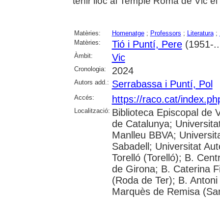
tenir lloc al Temple Romà de Vic el
Matèries:
Homenatge
;
Professors
;
Literatura
;
Matèries:
Tió i Puntí, Pere
(1951-..
Àmbit:
Vic
Cronologia:
2024
Autors add.:
Serrabassa i Puntí, Pol
Accés:
https://raco.cat/index.p
Localització:
Biblioteca Episcopal de V
de Catalunya; Universita
Manlleu BBVA; Universitat 
Sabadell; Universitat Au
Torelló (Torelló); B. Cen
de Girona; B. Caterina 
(Roda de Ter); B. Antoni 
Marquès de Remisa (Sant