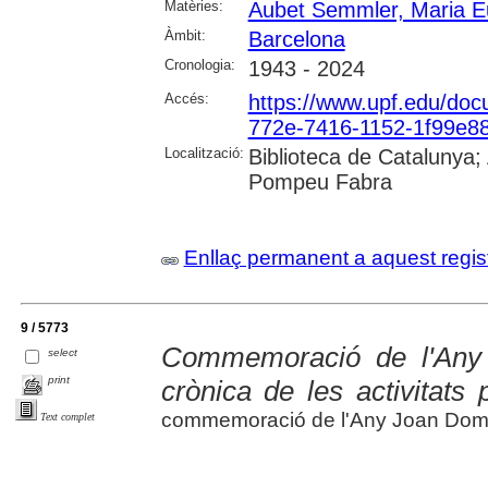
Matèries:
Aubet Semmler, Maria E
Àmbit:
Barcelona
Cronologia:
1943 - 2024
Accés:
https://www.upf.edu/do
772e-7416-1152-1f99e8
Localització:
Biblioteca de Catalunya; 
Pompeu Fabra
Enllaç permanent a aquest regis
9 / 5773
Commemoració de l'Any
select
print
crònica de les activitats
commemoració de l'Any Joan Dom
Text complet