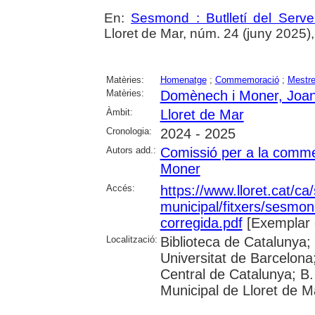
En:
Sesmond : Butlletí del Serve
Lloret de Mar, núm. 24 (juny 2025), p
Matèries:
Homenatge
;
Commemoració
;
Mestr
Matèries:
Domènech i Moner, Joa
Àmbit:
Lloret de Mar
Cronologia:
2024 - 2025
Autors add.:
Comissió per a la comm
Moner
Accés:
https://www.lloret.cat/ca
municipal/fitxers/sesmo
corregida.pdf
[Exemplar 
Localització:
Biblioteca de Catalunya;
Universitat de Barcelona;
Central de Catalunya; B.
Municipal de Lloret de M