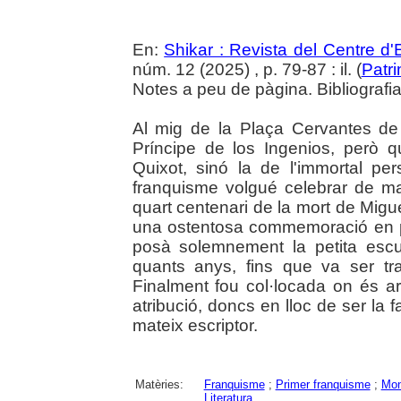
En:
Shikar : Revista del Centre d
núm. 12 (2025) , p. 79-87 : il. (
Patr
Notes a peu de pàgina. Bibliografia.
Al mig de la Plaça Cervantes de 
Príncipe de los Ingenios, però q
Quixot, sinó la de l'immortal pe
franquisme volgué celebrar de ma
quart centenari de la mort de Migu
una ostentosa commemoració en p
posà solemnement la petita escu
quants anys, fins que va ser t
Finalment fou col·locada on és a
atribució, doncs en lloc de ser la f
mateix escriptor.
Matèries:
Franquisme
;
Primer franquisme
;
Mo
Literatura