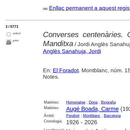
Enllaç permanent a aquest regis
3 / 5773
Converses centenàries.
select
print
Manditxa
/ Jordi Anglès Sanahu
Anglès Sanahuja, Jordi
En:
El Foradot
. Montblanc, núm. 153 
Notes.
Matèries:
Homenatge
;
Dona
;
Biografia
Matèries:
Augé Boada, Carme
(19
Àmbit:
Perafort
;
Montblanc
;
Barcelona
Cronologia:
1926 - 2026