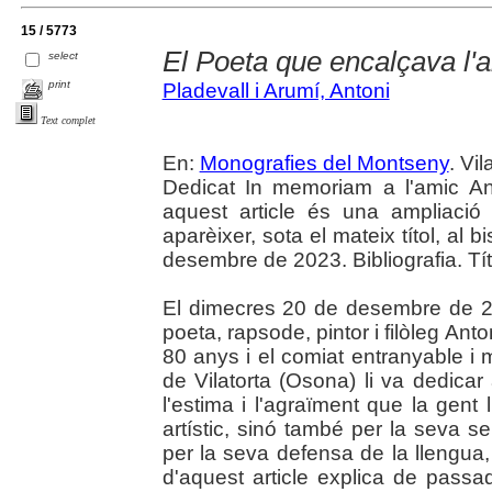
15 / 5773
El Poeta que encalçava l'a
select
print
Pladevall i Arumí, Antoni
Text complet
En:
Monografies del Montseny
. Vil
Dedicat In memoriam a l'amic An
aquest article és una ampliaci
aparèixer, sota el mateix títol, al
desembre de 2023. Bibliografia. Tít
El dimecres 20 de desembre de 20
poeta, rapsode, pintor i filòleg Ant
80 anys i el comiat entranyable i m
de Vilatorta (Osona) li va dedic
l'estima i l'agraïment que la gent
artístic, sinó també per la seva sen
per la seva defensa de la llengua, 
d'aquest article explica de pass