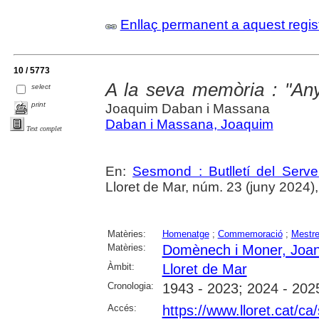
Enllaç permanent a aquest regis
10 / 5773
A la seva memòria : "A
select
print
Joaquim Daban i Massana
Daban i Massana, Joaquim
Text complet
En:
Sesmond : Butlletí del Serve
Lloret de Mar, núm. 23 (juny 2024), p.
Matèries:
Homenatge
;
Commemoració
;
Mestr
Matèries:
Domènech i Moner, Joa
Àmbit:
Lloret de Mar
Cronologia:
1943 - 2023; 2024 - 202
Accés:
https://www.lloret.cat/ca