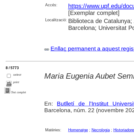
Accés:
https://www.upf.edu/docu
[Exemplar complet]
Localització:
Biblioteca de Catalunya; 
Barcelona; Universitat 
Enllaç permanent a aquest regis
8 / 5773
Maria Eugenia Aubet Sem
select
print
Text complet
En:
Butlletí de l'Institut Unive
Barcelona, núm. 22 (novembre 2024),
Matèries:
Homenatge
;
Necrologia
;
Historiador