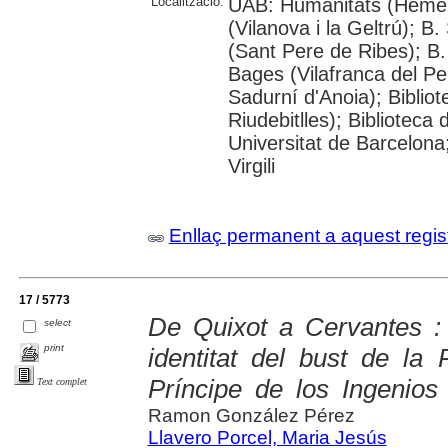
Localització:
UAB: Humanitats (Hemero
(Vilanova i la Geltrú); B
(Sant Pere de Ribes); B.
Bages (Vilafranca del P
Sadurní d'Anoia); Biblio
Riudebitlles); Bibliotec
Universitat de Barcelona
Virgili
Enllaç permanent a aquest regis
17 / 5773
De Quixot a Cervantes : 
select
print
identitat del bust de la
Príncipe de los Ingenios
Text complet
Ramon González Pérez
Llavero Porcel, Maria Jesús