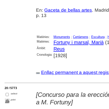
En:
Gaceta de bellas artes
. Madri
p. 13
Matèries:
Monuments
;
Certàmens
;
Escultura
;
Matèries:
Fortuny i marsal, Marià
(1
Àmbit:
Reus
Cronologia:
[1928]
Enllaç permanent a aquest regis
20 / 5773
[Concurso para la erecc
select
print
a M. Fortuny]