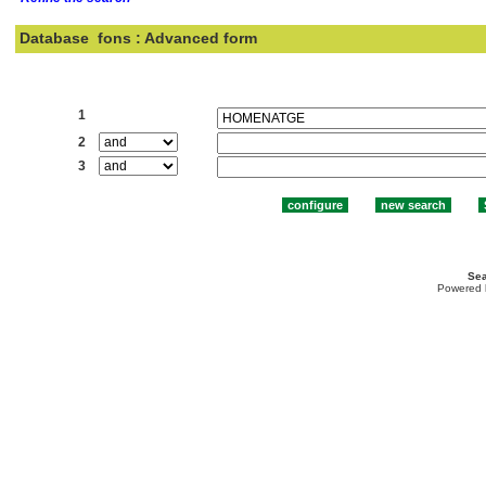
Database
fons : Advanced form
Search:
1
2
3
Sea
Powered