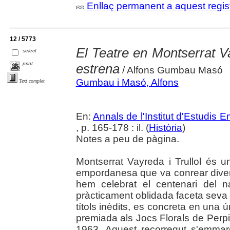
Enllaç permanent a aquest regis
12 / 5773
El Teatre en Montserrat V
select
print
estrena
/ Alfons Gumbau Masó
Gumbau i Masó, Alfons
Text complet
En:
Annals de l'Institut d'Estudis
, p. 165-178 : il. (
Història
)
Notes a peu de pàgina.
Montserrat Vayreda i Trullol és 
empordanesa que va conrear divers
hem celebrat el centenari del n
pràcticament oblidada faceta seva 
títols inèdits, es concreta en una 
premiada als Jocs Florals de Perp
1963. Aquest recorregut s'emmarc