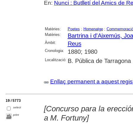
En:
Nunci : Butlletí del Amics de R
Matèries:
Poetes
;
Homenatge
;
Commemoraci
Matèries:
Bartrina i d'Aixemús, Jo
Àmbit:
Reus
Cronologia:
1880; 1980
Localització:
B. Pública de Tarragona
Enllaç permanent a aquest regis
19 / 5773
[Concurso para la erecc
select
print
a M. Fortuny]