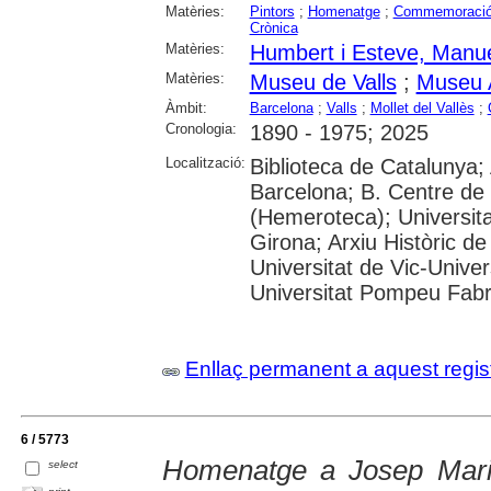
Matèries:
Pintors
;
Homenatge
;
Commemoraci
Crònica
Matèries:
Humbert i Esteve, Manu
Matèries:
Museu de Valls
;
Museu A
Àmbit:
Barcelona
;
Valls
;
Mollet del Vallès
;
Cronologia:
1890 - 1975; 2025
Localització:
Biblioteca de Catalunya; 
Barcelona; B. Centre de
(Hemeroteca); Universita
Girona; Arxiu Històric de
Universitat de Vic-Univer
Universitat Pompeu Fabra;
Enllaç permanent a aquest regis
6 / 5773
Homenatge a Josep Mari
select