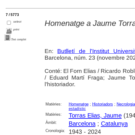
7 / 5773
Homenatge a Jaume Torras
select
print
Text complet
En:
Butlletí de l'Institut Unive
Barcelona, núm. 23 (novembre 2025),
Conté: El Forn Elias / Ricardo Rob
/ Eduard Martí Fraga; Jaume Torr
l'historiador.
Matèries:
Homenatge
;
Historiadors
;
Necrologia
estadístic
Matèries:
Torras Elias, Jaume
(194
Àmbit:
Barcelona
;
Catalunya
Cronologia:
1943 - 2024