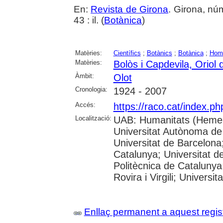
En:
Revista de Girona
. Girona, nú
43 : il. (
Botànica
)
Matèries:
Científics
;
Botànics
;
Botànica
;
Hom
Matèries:
Bolòs i Capdevila, Oriol 
Àmbit:
Olot
Cronologia:
1924 - 2007
Accés:
https://raco.cat/index.p
Localització:
UAB: Humanitats (Hemer
Universitat Autònoma de
Universitat de Barcelona;
Catalunya; Universitat de
Politècnica de Catalunya
Rovira i Virgili; Universi
Enllaç permanent a aquest regis