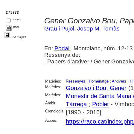
2 / 5773
Gener Gonzalvo Bou, Pape
select
print
Grau i Pujol, Josep M. Tomàs
Text complet
En:
Podall
. Montblanc, núm. 12-13 
Ressenya de:
. Papers d'arxiver / Gener Gonzalv
Matèries:
Ressenyes
;
Homenatge
;
Arxivers
;
Hi
Matèries:
Gonzalvo i Bou, Gener
(1
Matèries:
Monestir de Santa Maria 
Àmbit:
Tàrrega
;
Poblet
- Vimbodí
Cronologia:
[1990 - 2016]
Accés:
https://raco.cat/index.ph