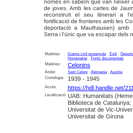
només en sabem que van néixer a
de joves. Amb les cartes de Jaume
reconstruït el seu itinerari a l
fortificació de fronteres amb les 
deportació a Mauthausen) amb 
Serra i l'únic que va escapar dels
Matèries:
Guerra civil espanyola
;
Exili
;
Deporta
Homenatge
;
Fonts documentals
Matèries:
Celonins
Àmbit:
Sant Celoni
;
Alemania
;
Austria
Cronologia:
1939 - 1945
Accés:
https://hdl.handle.net/2
Localització:
UAB: Humanitats (Hemero
Biblioteca de Catalunya;
Universitat de Vic-Univer
Universitat de Girona