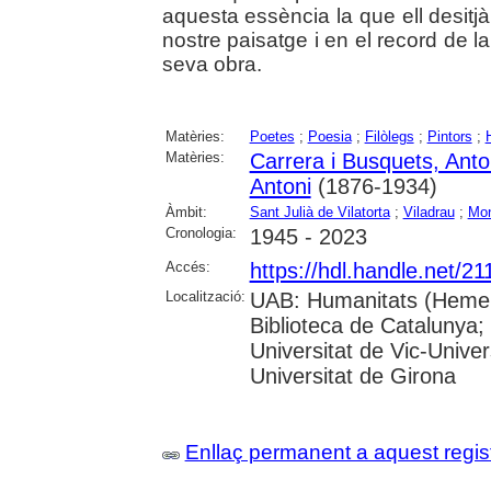
aquesta essència la que ell desitjà
nostre paisatge i en el record de l
seva obra.
Matèries:
Poetes
;
Poesia
;
Filòlegs
;
Pintors
;
Matèries:
Carrera i Busquets, Ant
Antoni
(1876-1934)
Àmbit:
Sant Julià de Vilatorta
;
Viladrau
;
Mon
Cronologia:
1945 - 2023
Accés:
https://hdl.handle.net/2
Localització:
UAB: Humanitats (Hemero
Biblioteca de Catalunya;
Universitat de Vic-Univer
Universitat de Girona
Enllaç permanent a aquest regis