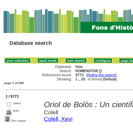
Database search
Database:
fons
Search:
HOMENATGE []
References found:
5773
[
Refine the search
]
Showing:
1 .. 20
in format [
Default
]
page 1 of 289
1 / 5773
Oriol de Bolòs : Un científ
select
print
Colell
Colell, Xevi
Text complet