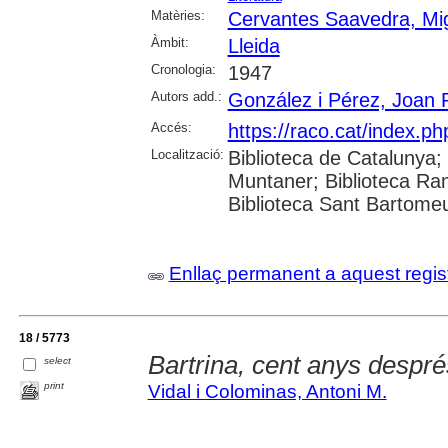
Matèries:
Cervantes Saavedra, Mi
Àmbit:
Lleida
Cronologia:
1947
Autors add.:
González i Pérez, Joan
Accés:
https://raco.cat/index.p
Localització:
Biblioteca de Catalunya; 
Muntaner; Biblioteca Ra
Biblioteca Sant Bartomeu 
Enllaç permanent a aquest regis
18 / 5773
Bartrina, cent anys despré
select
print
Vidal i Colominas, Antoni M.