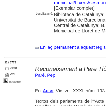
municipal/fitxers/sesmon
[Exemplar complet]
Localització:
Biblioteca de Catalunya;
Universitat de Barcelona;
Central de Catalunya; B.
Municipal de Lloret de M
Enllaç permanent a aquest regis
11 / 5773
Reconeixement a Pere Tió
select
print
Paré, Pep
Text complet
En:
Ausa
. Vic. vol. XXXI, núm. 193-
Textos dels parlaments de l'"Act