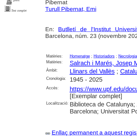
print
Pibernat
Turull Pibernat, Emi
Text complet
En:
Butlletí de l'Institut Unive
Barcelona, núm. 23 (novembre 2025),
Matèries:
Homenatge
;
Historiadors
;
Necrologia
Matèries:
Salrach i Marés, Josep 
Àmbit:
Llinars del Vallès
;
Catal
Cronologia:
1945 - 2025
Accés:
https://www.upf.edu/docu
[Exemplar complet]
Localització:
Biblioteca de Catalunya; 
Barcelona; Universitat 
Enllaç permanent a aquest regis