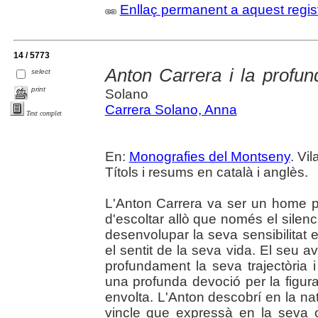
Enllaç permanent a aquest regis
14 / 5773
Anton Carrera i la profund
select
print
Solano
Carrera Solano, Anna
Text complet
En:
Monografies del Montseny
. Vil
Títols i resums en català i anglès.
L'Anton Carrera va ser un home 
d'escoltar allò que només el silen
desenvolupar la seva sensibilitat es
el sentit de la seva vida. El seu 
profundament la seva trajectòria i d
una profunda devoció per la figur
envolta. L'Anton descobrí en la nat
vincle que expressà en la seva o