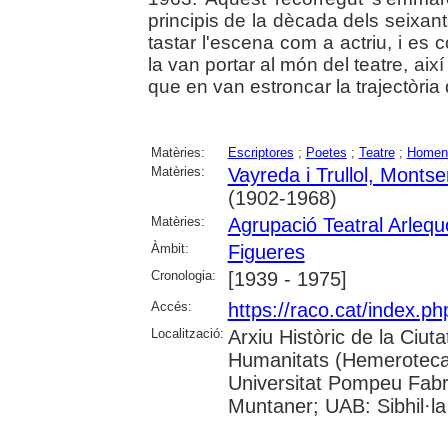
principis de la dècada dels seixant
tastar l'escena com a actriu, i e
la van portar al món del teatre, ai
que en van estroncar la trajectòria
Matèries:
Escriptores
;
Poetes
;
Teatre
;
Homen
Matèries:
Vayreda i Trullol, Montse
(1902-1968)
Matèries:
Agrupació Teatral Arleq
Àmbit:
Figueres
Cronologia:
[1939 - 1975]
Accés:
https://raco.cat/index.
Localització:
Arxiu Històric de la Ciut
Humanitats (Hemeroteca);
Universitat Pompeu Fabra;
Muntaner; UAB: Sibhil·la