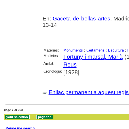
En:
Gaceta de bellas artes
. Madri
13-14
Matèries:
Monuments
;
Certàmens
;
Escultura
;
Matèries:
Fortuny i marsal, Marià
(1
Àmbit:
Reus
Cronologia:
[1928]
Enllaç permanent a aquest regis
page 1 of 289
Refine the search