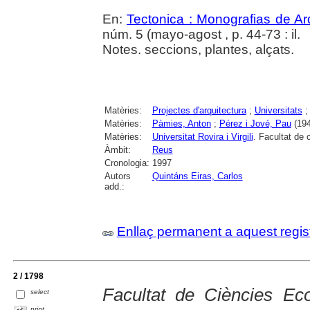
En:
Tectonica : Monografias de Ar
núm. 5 (mayo-agost , p. 44-73 : il.
Notes. seccions, plantes, alçats.
Matèries:
Projectes d'arquitectura
;
Universitats
Matèries:
Pàmies, Anton
;
Pérez i Jové, Pau
(194
Matèries:
Universitat Rovira i Virgili
. Facultat de
Àmbit:
Reus
Cronologia:
1997
Autors
Quintáns Eiras, Carlos
add.:
Enllaç permanent a aquest regis
2 / 1798
Facultat de Ciències Ec
select
print