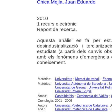
Chica Mejía, Juan Eduardo
2010
1 recurs electrònic
Report de recerca.
Aquesta anàlisi es fa per est
desindustrialització i terciarit
estudiats (a partir dels canvis ob
amb els fenòmens d'emergència d
coneixement.
Matèries:
Universitats
;
Mercat de treball
;
Econo
Matèries:
Universitat Autònoma de Barcelona
;
Un
Universitat de Girona
;
Universitat Poli
Universitat Rovira i Virgili
Àmbit:
Castelldefels
;
Cerdanyola del Vallès
;
Cronologia:
2001 - 2006
Autors
Universitat Politècnica de Catalunya
. D
add.:
Universitat Politècnica de Catalunya
. C