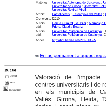
Matèries:
Universitat Autònoma de Barcelona
;
Un
Universitat de Girona
;
Universitat Poli
Universitat Rovira i Virgili
Àmbit:
Castelldefels
;
Cerdanyola del Vallès
;
Cronologia:
[2010]
Autors
Garcia i Almirall, M. Pilar
;
Marmolejo D
add.:
Prieto, Claudia Beatriz
Autors
Universitat Politècnica de Catalunya
. D
add.:
Universitat Politècnica de Catalunya
. C
Accés:
http://hdl.handle.net/2117/13525
Enllaç permanent a aquest regis
15 / 1798
Valoració de l'impacte 
select
print
centres universitaris i de
en els municipis de Cas
Text complet
Vallès, Girona, Lleida, 