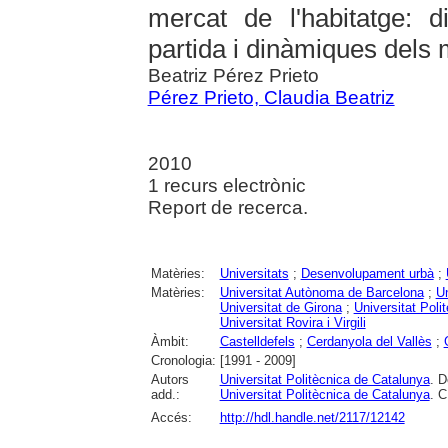
mercat de l'habitatge: d
partida i dinàmiques dels 
Beatriz Pérez Prieto
Pérez Prieto, Claudia Beatriz
2010
1 recurs electrònic
Report de recerca.
Matèries:
Universitats
;
Desenvolupament urbà
;
Matèries:
Universitat Autònoma de Barcelona
;
Un
Universitat de Girona
;
Universitat Poli
Universitat Rovira i Virgili
Àmbit:
Castelldefels
;
Cerdanyola del Vallès
;
Cronologia:
[1991 - 2009]
Autors
Universitat Politècnica de Catalunya
. D
add.:
Universitat Politècnica de Catalunya
. C
Accés:
http://hdl.handle.net/2117/12142