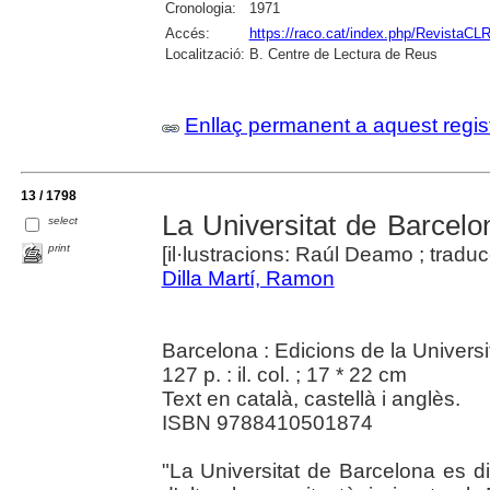
Cronologia:
1971
Accés:
https://raco.cat/index.php/RevistaCLR
Localització:
B. Centre de Lectura de Reus
Enllaç permanent a aquest regis
13 / 1798
La Universitat de Barcelo
select
print
[il·lustracions: Raúl Deamo ; trad
Dilla Martí, Ramon
Barcelona : Edicions de la Universi
127 p. : il. col. ; 17 * 22 cm
Text en català, castellà i anglès.
ISBN 9788410501874
"La Universitat de Barcelona es di