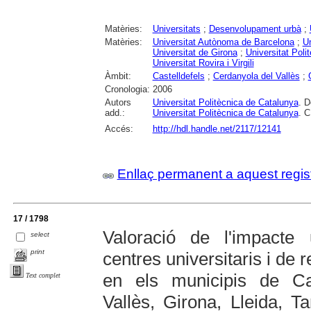
Matèries:
Universitats
;
Desenvolupament urbà
;
Matèries:
Universitat Autònoma de Barcelona
;
Un
Universitat de Girona
;
Universitat Poli
Universitat Rovira i Virgili
Àmbit:
Castelldefels
;
Cerdanyola del Vallès
;
Cronologia:
2006
Autors
Universitat Politècnica de Catalunya
. D
add.:
Universitat Politècnica de Catalunya
. C
Accés:
http://hdl.handle.net/2117/12141
Enllaç permanent a aquest regis
17 / 1798
Valoració de l'impacte 
select
print
centres universitaris i de
en els municipis de Cas
Text complet
Vallès, Girona, Lleida, T