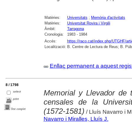
Matèries:
Universitats
;
Memòria d'activitats
Matèries:
Universitat Rovira i Virgili
Àmbit:
Tarragona
Cronologia:
1983 - 1984
Accés:
https://raco.cat/index.php/UTGHF/art
Localització:
B. Centre de Lectura de Reus; B. Púb
Enllaç permanent a aquest regis
8 / 1798
Memorial y Llevador de t
select
print
censales de la Universi
(1572-1581)
Text complet
/ Lluís Navarro i M
Navarro i Miralles, Lluís J.