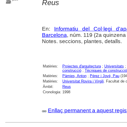
Reus
En:
Informatiu del Col·legi d'a
Barcelona
, núm. 119 (2a quinzena g
Notes. seccions, plantes, detalls.
Matèries:
Projectes d'arquitectura
;
Universitats
construcció
;
Tècniques de construcció
Matèries:
Pàmies, Anton
;
Pérez i Jové, Pau
(194
Matèries:
Universitat Rovira i Virgili
. Facultat de
Àmbit:
Reus
Cronologia:
1998
Enllaç permanent a aquest regis