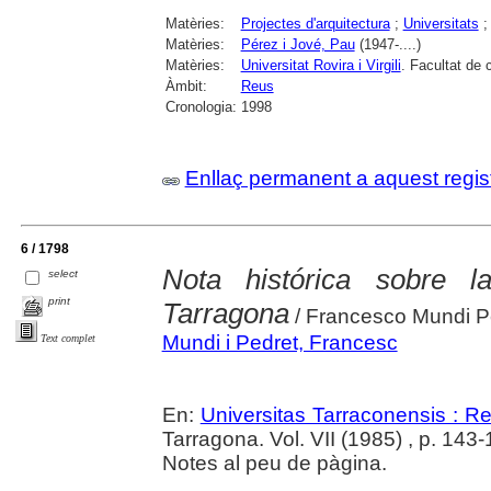
Matèries:
Projectes d'arquitectura
;
Universitats
Matèries:
Pérez i Jové, Pau
(1947-....)
Matèries:
Universitat Rovira i Virgili
. Facultat de
Àmbit:
Reus
Cronologia:
1998
Enllaç permanent a aquest regis
6 / 1798
Nota histórica sobre 
select
print
Tarragona
/ Francesco Mundi P
Mundi i Pedret, Francesc
Text complet
En:
Universitas Tarraconensis : Rev
Tarragona. Vol. VII (1985) , p. 143
Notes al peu de pàgina.