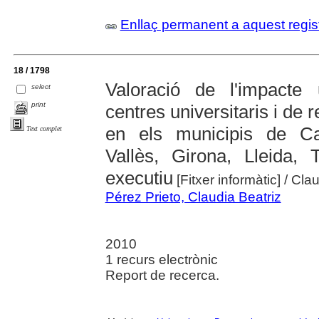
Enllaç permanent a aquest regis
18 / 1798
Valoració de l'impacte 
select
print
centres universitaris i de
en els municipis de Cas
Text complet
Vallès, Girona, Lleida,
executiu
[Fitxer informàtic]
/ Cla
Pérez Prieto, Claudia Beatriz
2010
1 recurs electrònic
Report de recerca.