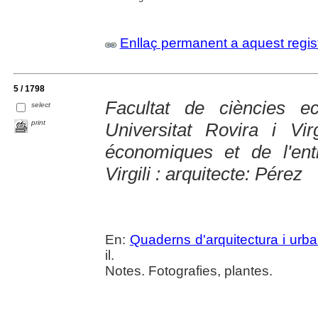
Enllaç permanent a aquest regis
5 / 1798
Facultat de ciències e
select
print
Universitat Rovira i Vi
économiques et de l'entr
Virgili : arquitecte: Pérez
En:
Quaderns d'arquitectura i urb
il.
Notes. Fotografies, plantes.