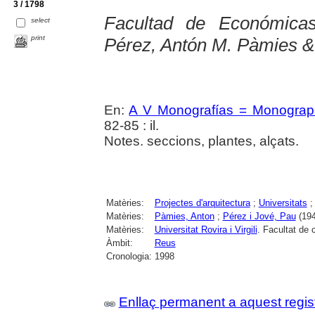
3 / 1798
Facultad de Económica
select
print
Pérez, Antón M. Pàmies &
En:
A V Monografías = Monograp
82-85 : il.
Notes. seccions, plantes, alçats.
Matèries:
Projectes d'arquitectura
;
Universitats
Matèries:
Pàmies, Anton
;
Pérez i Jové, Pau
(194
Matèries:
Universitat Rovira i Virgili
. Facultat de
Àmbit:
Reus
Cronologia:
1998
Enllaç permanent a aquest regis