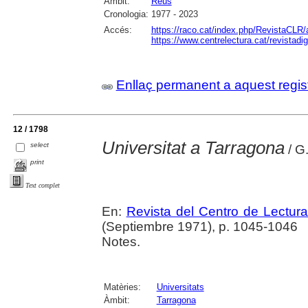
Àmbit:
Reus
Cronologia:
1977 - 2023
Accés:
https://raco.cat/index.php/RevistaCLR/
https://www.centrelectura.cat/revistadi
Enllaç permanent a aquest regis
12 / 1798
Universitat a Tarragona
select
/ G
print
Text complet
En:
Revista del Centro de Lectur
(Septiembre 1971), p. 1045-1046
Notes.
Matèries:
Universitats
Àmbit:
Tarragona