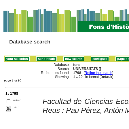
Database search
Database:
fons
Search:
UNIVERSITATS []
References found:
1798
[
Refine the search
]
Showing:
1 .. 20
in format [
Default
]
page 1 of 90
1 / 1798
Facultad de Ciencias Ec
select
print
Reus : Pau Pérez, Antón 