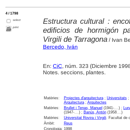
4 / 1798
Estructura cultural : enc
select
print
edificios de hormigón p
Virgili de Tarragona
/ Ivan B
Bercedo, Iván
En:
CiC
, núm. 323 (Diciembre 1998),
Notes. seccions, plantes.
Matèries:
Projectes d'arquitectura
;
Universitats
Arquitectura
;
Arquitectes
Matèries:
Brullet i Tenas, Manuel
(1941-....) ;
Lun
(1947-....) ;
Banús, Antón
(1958....)
Matèries:
Universitat Rovira i Virgili
. Facultat de
Àmbit:
Reus
Cronologia:
1998