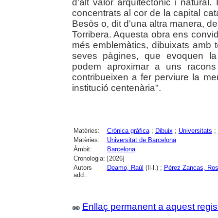
d'alt valor arquitectònic i natural. 
concentrats al cor de la capital cat
Besòs o, dit d'una altra manera, d
Torribera. Aquesta obra ens convid
més emblemàtics, dibuixats amb to
seves pàgines, que evoquen la lli
podem aproximar a uns racons 
contribueixen a fer perviure la mem
institució centenària".
Matèries:
Crònica gràfica
;
Dibuix
;
Universitats
;
Matèries:
Universitat de Barcelona
Àmbit:
Barcelona
Cronologia:
[2026]
Autors
Deamo, Raúl
(Il·l.) ;
Pérez Zancas, Ro
add.:
Enllaç permanent a aquest regis