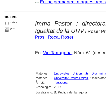
Enllaç permanent a aquest regis
10 / 1798
Imma Pastor : directora
select
print
Igualtat de la URV
/ Roser P
Pros i Roca, Roser
En:
Viu Tarragona
, Núm. 61 (desem
Matèries:
Entrevistes
;
Universitats
;
Discrimina
Matèries:
Universitat Rovira i Virgili
. Observatori
Àmbit:
Tarragona
Cronologia:
2019
Localització:
B. Pública de Tarragona