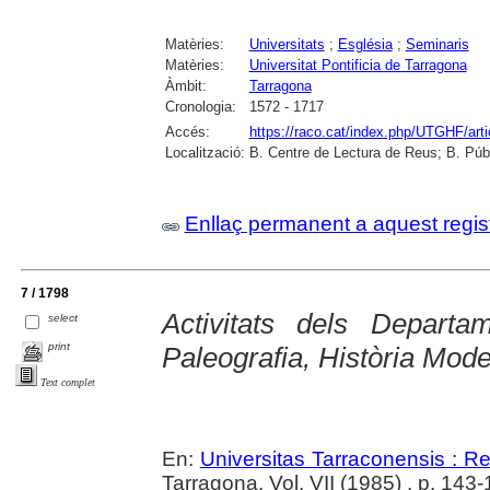
Matèries:
Universitats
;
Església
;
Seminaris
Matèries:
Universitat Pontificia de Tarragona
Àmbit:
Tarragona
Cronologia:
1572 - 1717
Accés:
https://raco.cat/index.php/UTGHF/art
Localització:
B. Centre de Lectura de Reus; B. Púb
Enllaç permanent a aquest regis
7 / 1798
Activitats dels Departa
select
print
Paleografia, Història Mod
Text complet
En:
Universitas Tarraconensis : Rev
Tarragona. Vol. VII (1985) , p. 143