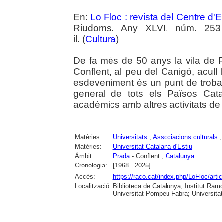
En:
Lo Floc : revista del Centre 
Riudoms. Any XLVI, núm. 253 (
il. (
Cultura
)
De fa més de 50 anys la vila de 
Conflent, al peu del Canigó, acull 
esdeveniment és un punt de troba
general de tots els Països Cat
acadèmics amb altres activitats de ca
Matèries:
Universitats
;
Associacions culturals
Matèries:
Universitat Catalana d'Estiu
Àmbit:
Prada
- Conflent ;
Catalunya
Cronologia:
[1968 - 2025]
Accés:
https://raco.cat/index.php/LoFloc/art
Localització:
Biblioteca de Catalunya; Institut Ram
Universitat Pompeu Fabra; Universitat R