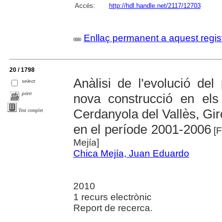
Accés:
http://hdl.handle.net/2117/12703
Enllaç permanent a aquest regis
20 / 1798
Anàlisi de l'evolució del
select
print
nova construcció en els 
Cerdanyola del Vallès, Gir
Text complet
en el període 2001-2006
[F
Mejía]
Chica Mejía, Juan Eduardo
2010
1 recurs electrònic
Report de recerca.