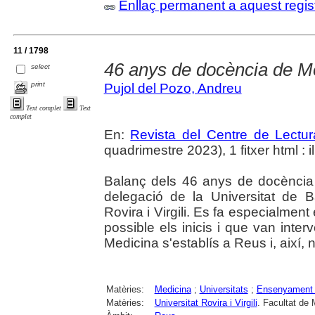
Enllaç permanent a aquest regis
11 / 1798
46 anys de docència de M
select
print
Pujol del Pozo, Andreu
Text complet
Text
complet
En:
Revista del Centre de Lectu
quadrimestre 2023), 1 fitxer html : il
Balanç dels 46 anys de docència
delegació de la Universitat de 
Rovira i Virgili. Es fa especialmen
possible els inicis i que van inter
Medicina s'establís a Reus i, així, 
Matèries:
Medicina
;
Universitats
;
Ensenyament 
Matèries:
Universitat Rovira i Virgili
. Facultat de 