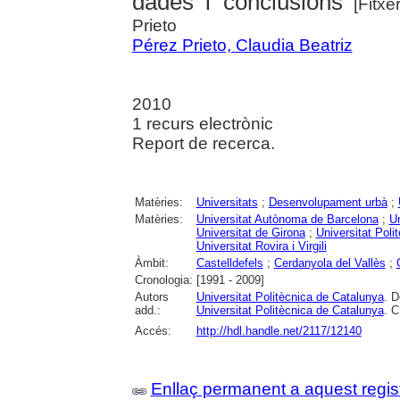
dades i conclusions
[Fitxe
Prieto
Pérez Prieto, Claudia Beatriz
2010
1 recurs electrònic
Report de recerca.
Matèries:
Universitats
;
Desenvolupament urbà
;
Matèries:
Universitat Autònoma de Barcelona
;
Un
Universitat de Girona
;
Universitat Poli
Universitat Rovira i Virgili
Àmbit:
Castelldefels
;
Cerdanyola del Vallès
;
Cronologia:
[1991 - 2009]
Autors
Universitat Politècnica de Catalunya
. D
add.:
Universitat Politècnica de Catalunya
. C
Accés:
http://hdl.handle.net/2117/12140
Enllaç permanent a aquest regis