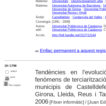
Matèries:
Universitats
;
Desenvolupament urbà
;
Matèries:
Universitat Autònoma de Barcelona
;
Un
Universitat de Girona
;
Universitat Poli
Universitat Rovira i Virgili
Àmbit:
Castelldefels
;
Cerdanyola del Vallès
;
Cronologia:
[1991 - 2009]
Autors
Universitat Politècnica de Catalunya
. D
add.:
Universitat Politècnica de Catalunya
. C
Accés:
http://hdl.handle.net/2117/12144
Enllaç permanent a aquest regis
19 / 1798
Tendències en l'evoluc
select
print
fenòmens de terciarització
municipis de Castelldef
Text complet
Girona, Lleida, Reus i T
2006
[Fitxer informàtic]
/ [Juan E