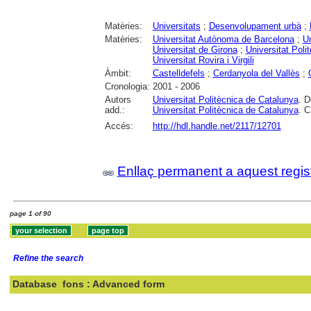
Matèries:
Universitats
;
Desenvolupament urbà
;
Matèries:
Universitat Autònoma de Barcelona
;
Un
Universitat de Girona
;
Universitat Poli
Universitat Rovira i Virgili
Àmbit:
Castelldefels
;
Cerdanyola del Vallès
;
Cronologia:
2001 - 2006
Autors
Universitat Politècnica de Catalunya
. D
add.:
Universitat Politècnica de Catalunya
. C
Accés:
http://hdl.handle.net/2117/12701
Enllaç permanent a aquest regis
page 1 of 90
Refine the search
Database
fons : Advanced form