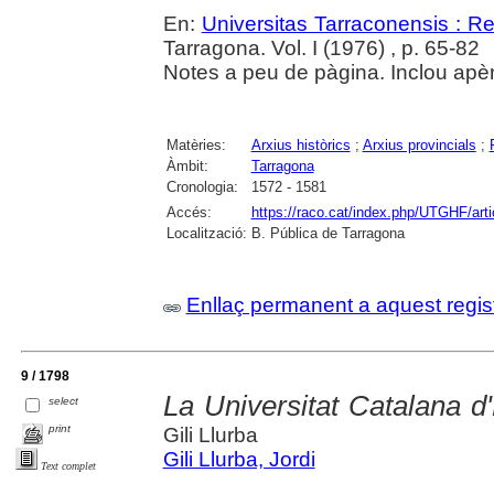
En:
Universitas Tarraconensis : Rev
Tarragona. Vol. I (1976) , p. 65-82
Notes a peu de pàgina. Inclou apè
Matèries:
Arxius històrics
;
Arxius provincials
;
Àmbit:
Tarragona
Cronologia:
1572 - 1581
Accés:
https://raco.cat/index.php/UTGHF/art
Localització:
B. Pública de Tarragona
Enllaç permanent a aquest regis
9 / 1798
La Universitat Catalana d
select
print
Gili Llurba
Gili Llurba, Jordi
Text complet