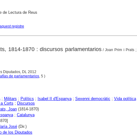
e de Lectura de Reus
aquest registre
ts, 1814-1870 : discursos parlamentarios
/ Joan Prim i Prats ; 
os Diputados, DL 2012
afías de parlamentarios
, 5 )
a
;
Militars
;
Polítics
;
Isabel II d'Espanya
;
Sexenni democràtic
;
Vida política
 a Corts
;
Discursos
rats, Joan
(1814-1870)
spanya
;
Catalunya
1870]
aría José
(Dir.)
 de los Diputados