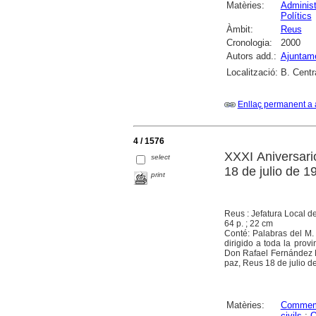
Matèries:
Administ
Polítics
Àmbit:
Reus
Cronologia:
2000
Autors add.:
Ajuntam
Localització:
B. Centr
Enllaç permanent a 
4 / 1576
XXXI Aniversari
select
18 de julio de 1
print
Reus : Jefatura Local d
64 p. ; 22 cm
Conté: Palabras del M. 
dirigido a toda la prov
Don Rafael Fernández Mar
paz, Reus 18 de julio d
Matèries:
Commem
civils
;
O