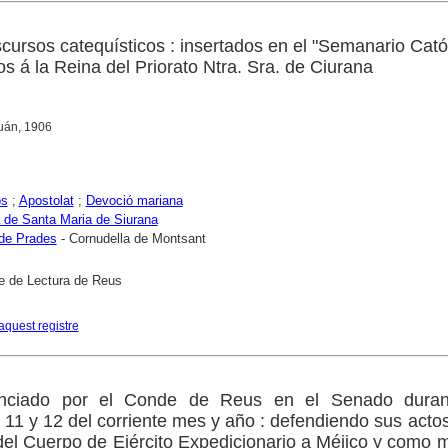
cursos catequísticos : insertados en el "Semanario Cató
s á la Reina del Priorato Ntra. Sra. de Ciurana
juán, 1906
os
;
Apostolat
;
Devoció mariana
 de Santa Maria de Siurana
de Prades
- Cornudella de Montsant
e de Lectura de Reus
aquest registre
unciado por el Conde de Reus en el Senado duran
, 11 y 12 del corriente mes y año : defendiendo sus act
del Cuerpo de Ejército Expedicionario a Méjico y como m