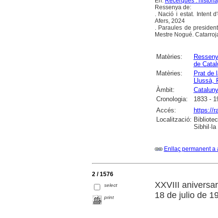
En:
Recerques : història
Ressenya de:
. Nació i estat. Inten
Afers, 2024
. Paraules de president
Mestre Nogué. Catarroja
Matèries:
Ressen
de Cata
Matèries:
Prat de l
Llussà, 
Àmbit:
Catalun
Cronologia:
1833 - 1
Accés:
https://
Localització:
Bibliote
Sibhil·la
Enllaç permanent a 
2 / 1576
XXVIII aniversa
select
18 de julio de 1
print