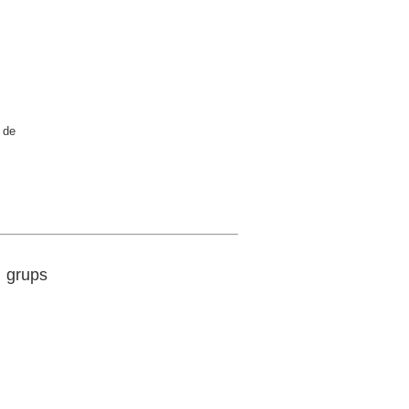
 de
s grups