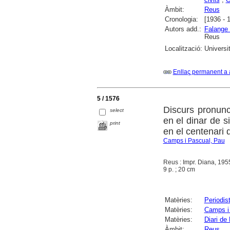
Àmbit:
Reus
Cronologia:
[1936 - 
Autors add.:
Falange 
Reus
Localització:
Universi
Enllaç permanent a 
5 / 1576
Discurs pronunc
select
en el dinar de s
print
en el centenari 
Camps i Pascual, Pau
Reus : Impr. Diana, 195
9 p. ; 20 cm
Matèries:
Periodis
Matèries:
Camps i
Matèries:
Diari de
Àmbit:
Reus