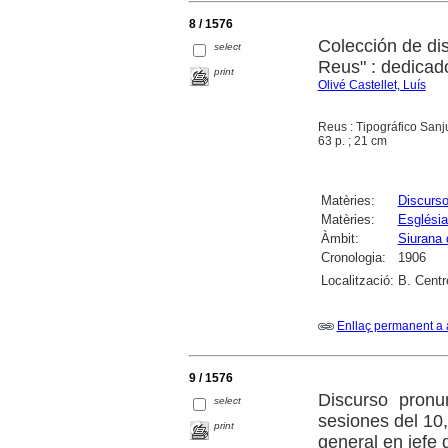
8 / 1576
Colección de dis
select
Reus" : dedicado
print
Olivé Castellet, Luís
Reus : Tipográfico San
63 p. ; 21 cm
Matèries:
Discurs
Matèries:
Església
Àmbit:
Siurana 
Cronologia:
1906
Localització:
B. Centr
Enllaç permanent a 
9 / 1576
Discurso pron
select
sesiones del 10
print
general en jefe 