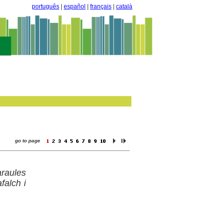
português
|
español
|
français
|
català
go to page
araules
falch i