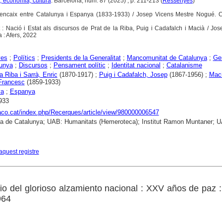
, economia, cultura
. Barcelona, núm. 87 (2025) , p. 211-213 (
Ressenyes
)
t d'encaix entre Catalunya i Espanya (1833-1933) / Josep Vicens Mestre Nogué. C
 : Nació i Estat als discursos de Prat de la Riba, Puig i Cadafalch i Macià / Jo
 : Afers, 2022
yes
;
Polítics
;
Presidents de la Generalitat
;
Mancomunitat de Catalunya
;
Gen
lunya
;
Discursos
;
Pensament polític
;
Identitat nacional
;
Catalanisme
a Riba i Sarrà, Enric
(1870-1917) ;
Puig i Cadafalch, Josep
(1867-1956) ;
Maci
Francesc
(1859-1933)
ya
;
Espanya
933
raco.cat/index.php/Recerques/article/view/980000006547
ca de Catalunya; UAB: Humanitats (Hemeroteca); Institut Ramon Muntaner; 
aquest registre
rio del glorioso alzamiento nacional : XXV años de paz 
964