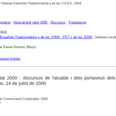
e Falange Española Tradicionalista y de las J.O.N.S., 1964
oració
;
Aixecament juliol 1936
;
Discursos
;
Franquisme
1964]
Española Tradicionalista y de las JONS : FET y de las JONS
. Jefatura Local
al Xavier Amorós (Reus)
aquest registre
tat 2000 : discursos de l'alcalde i dels portaveus del
s, 14 de juliol de 2000
 de Comunicació Corporativa, 2000
m