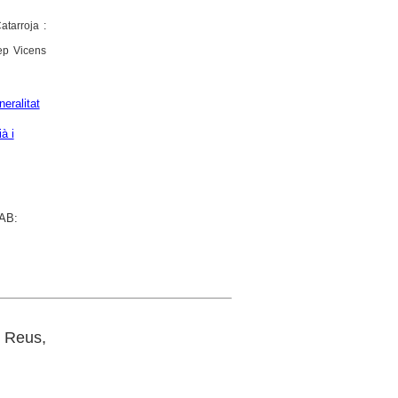
atarroja :
sep Vicens
eralitat
à i
UAB:
: Reus,