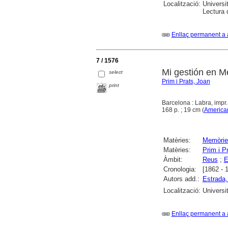
Localització:
Universi
Lectura
Enllaç permanent a 
7 / 1576
Mi gestión en M
select
Prim i Prats, Joan
print
Barcelona : Labra, impr.
168 p. ; 19 cm (
America
Matèries:
Memòrie
Matèries:
Prim i P
Àmbit:
Reus
;
E
Cronologia:
[1862 - 
Autors add.:
Estrada
Localització:
Universi
Enllaç permanent a 