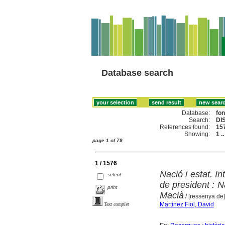
Database search
Database:
fo
Search:
DI
References found:
15
Showing:
1 .
page 1 of 79
1 / 1576
Nació i estat. I
select
de president : N
print
Macià
/ [ressenya de]
Martínez Fiol, David
Text complet