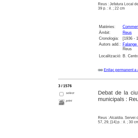
Reus : Jefatura Local d
39 p. : il. ; 22 cm
Matèries:
Commem
Àmbit:
Reus
Cronologia:
[1936 - 
Autors add.:
Falange 
Reus
Localització:
B. Centr
Enllaç permanent a 
3 / 1576
Debat de la ciu
select
municipals : Reu
print
Reus : Alcaldia. Servei
57, 29, [14] p. : il. ; 30 c