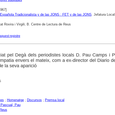
1967]
Española Tradicionalista y de las JONS : FET y de las JONS
. Jefatura Local
tat Rovira i Virgili; B. Centre de Lectura de Reus
aquest registre
iat pel Degà dels periodistes locals D. Pau Camps i 
impatia envers el mateix, com a ex-director del Diario 
de la seva aparició
5
tes
;
Homenatge
;
Discursos
;
Premsa local
 Pascual, Pau
 Reus