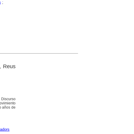
s
;
z, Reus
- Discurso
movimiento
ho años de
adors