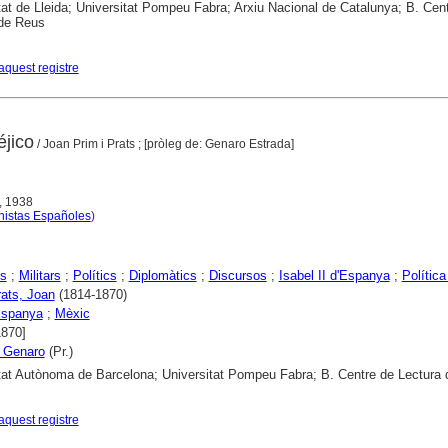
tat de Lleida; Universitat Pompeu Fabra; Arxiu Nacional de Catalunya; B. Cen
 de Reus
aquest registre
éjico
/ Joan Prim i Prats ; [pròleg de: Genaro Estrada]
, 1938
nistas Españoles
)
s
;
Militars
;
Polítics
;
Diplomàtics
;
Discursos
;
Isabel II d'Espanya
;
Política
rats, Joan
(1814-1870)
spanya
;
Mèxic
1870]
, Genaro
(Pr.)
tat Autònoma de Barcelona; Universitat Pompeu Fabra; B. Centre de Lectura
aquest registre