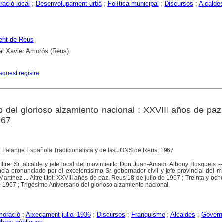
ració local
;
Desenvolupament urbà
;
Política municipal
;
Discursos
;
Alcalde
ent de Reus
al Xavier Amorós (Reus)
aquest registre
o del glorioso alzamiento nacional : XXVIII años de pa
967
e Falange Española Tradicionalista y de las JONS de Reus, 1967
Iltre. Sr. alcalde y jefe local del movimiento Don Juan-Amado Albouy Busquets -
incia pronunciado por el excelentísimo Sr. gobernador civil y jefe provincial del 
tínez ... Altre títol: XXVIII años de paz, Reus 18 de julio de 1967 ; Treinta y oc
e 1967 ; Trigésimo Aniversario del glorioso alzamiento nacional.
oració
;
Aixecament juliol 1936
;
Discursos
;
Franquisme
;
Alcaldes
;
Govern
bres públiques