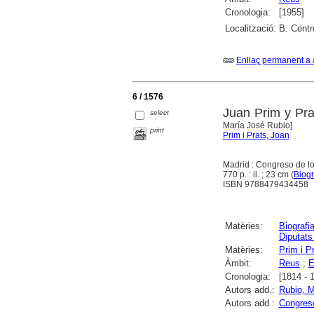
Cronologia:
[1955]
Localització:
B. Centr
Enllaç permanent a 
6 / 1576
Juan Prim y Pra
select
María José Rubio]
print
Prim i Prats, Joan
Madrid : Congreso de l
770 p. : il. ; 23 cm (
Biogr
ISBN 9788479434458
Matèries:
Biografi
Diputats
Matèries:
Prim i P
Àmbit:
Reus
;
E
Cronologia:
[1814 - 
Autors add.:
Rubio, M
Autors add.:
Congreso