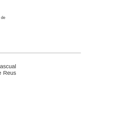
 de
Pascual
de Reus