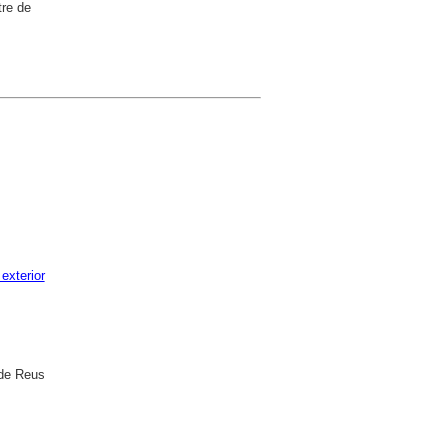
tre de
 exterior
 de Reus