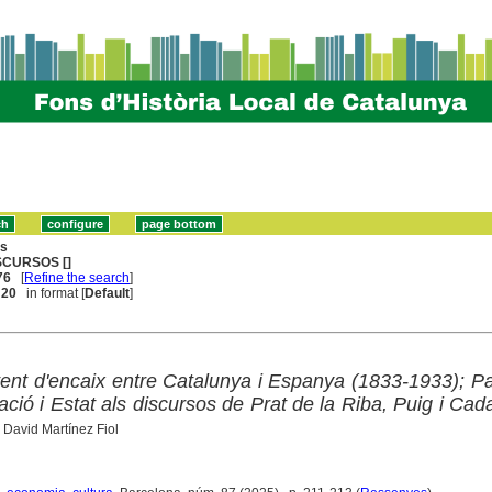
ns
SCURSOS []
76
[
Refine the search
]
. 20
in format [
Default
]
ntent d'encaix entre Catalunya i Espanya (1833-1933); P
ació i Estat als discursos de Prat de la Riba, Puig i Cada
 David Martínez Fiol