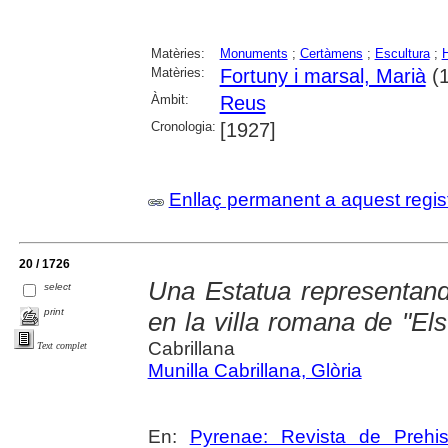
Matèries:
Monuments
;
Certàmens
;
Escultura
;
Matèries:
Fortuny i marsal, Marià
(1
Àmbit:
Reus
Cronologia:
[1927]
Enllaç permanent a aquest regis
20 / 1726
Una Estatua representand
select
print
en la villa romana de "El
Cabrillana
Text complet
Munilla Cabrillana, Glòria
En:
Pyrenae: Revista de Prehist