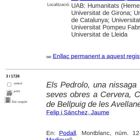
Localització:
UAB: Humanitats (Hemero
Universitat de Girona; Un
de Catalunya; Universita
Universitat Pompeu Fabra;
Universitat de Lleida
Enllaç permanent a aquest regis
3 / 1726
Els Pedrolo, una nissaga 
select
print
seves obres a Cervera, C
de Bellpuig de les Avellan
Text complet
Felip i Sánchez, Jaume
En:
Podall
. Montblanc, núm. 12-
Medieval
)