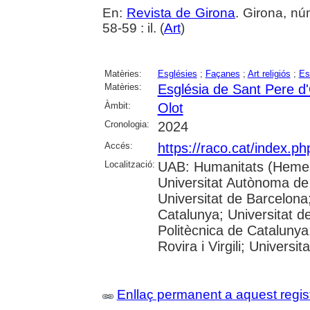
En:
Revista de Girona
. Girona, n
58-59 : il. (
Art
)
Matèries:
Esglésies
;
Façanes
;
Art religiós
;
Es
Matèries:
Església de Sant Pere d'
Àmbit:
Olot
Cronologia:
2024
Accés:
https://raco.cat/index.p
Localització:
UAB: Humanitats (Hemer
Universitat Autònoma de
Universitat de Barcelona;
Catalunya; Universitat de
Politècnica de Catalunya
Rovira i Virgili; Universi
Enllaç permanent a aquest regis