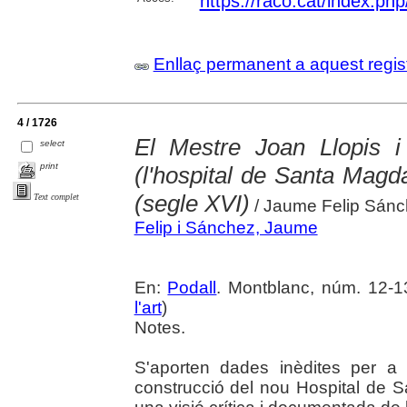
https://raco.cat/index.ph
Enllaç permanent a aquest regis
4 / 1726
El Mestre Joan Llopis 
select
print
(l'hospital de Santa Magd
(segle XVI)
Text complet
/ Jaume Felip Sán
Felip i Sánchez, Jaume
En:
Podall
. Montblanc, núm. 12-13 
l'art
)
Notes.
S'aporten dades inèdites per a 
construcció del nou Hospital de 