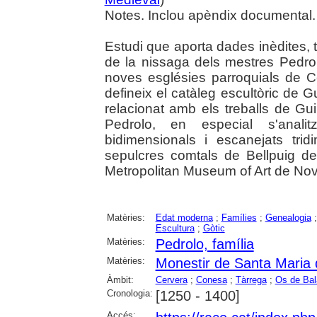
Notes. Inclou apèndix documental.
Estudi que aporta dades inèdites, 
de la nissaga dels mestres Pedro
noves esglésies parroquials de 
defineix el catàleg escultòric de 
relacionat amb els treballs de Gu
Pedrolo, en especial s'anali
bidimensionals i escanejats tridi
sepulcres comtals de Bellpuig de 
Metropolitan Museum of Art de Nov
Matèries:
Edat moderna
;
Famílies
;
Genealogia
Escultura
;
Gòtic
Matèries:
Pedrolo, família
Matèries:
Monestir de Santa Maria d
Àmbit:
Cervera
;
Conesa
;
Tàrrega
;
Os de Bal
Cronologia:
[1250 - 1400]
Accés: