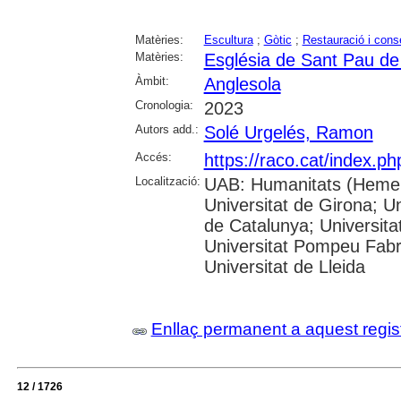
Matèries:
Escultura
;
Gòtic
;
Restauració i cons
Matèries:
Església de Sant Pau de
Àmbit:
Anglesola
Cronologia:
2023
Autors add.:
Solé Urgelés, Ramon
Accés:
https://raco.cat/index.ph
Localització:
UAB: Humanitats (Hemero
Universitat de Girona; Un
de Catalunya; Universita
Universitat Pompeu Fabra;
Universitat de Lleida
Enllaç permanent a aquest regis
12 / 1726