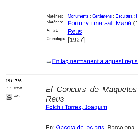
Matèries:
Monuments
;
Certàmens
;
Escultura
;
Matèries:
Fortuny i marsal, Marià
(1
Àmbit:
Reus
Cronologia:
[1927]
Enllaç permanent a aquest regis
19 / 1726
El Concurs de Maquetes
select
print
Reus
Folch i Torres, Joaquim
En:
Gaseta de les arts
. Barcelona. 