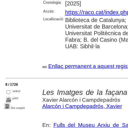
Cronologia:
[2025]
Accés:
https://raco.cat/index.p
Localització:
Biblioteca de Catalunya;
Universitat de Barcelona; 
Universitat Politècnica 
Fabra; B. del Casino (M
UAB: Sibhil·la
Enllaç permanent a aquest regis
8 / 1726
Les Imatges de la façan
select
print
Xavier Alarcón i Campdepadrós
Alarcón i Campdepadrós, Xavier
Text complet
En:
Fulls del Museu Arxiu de S