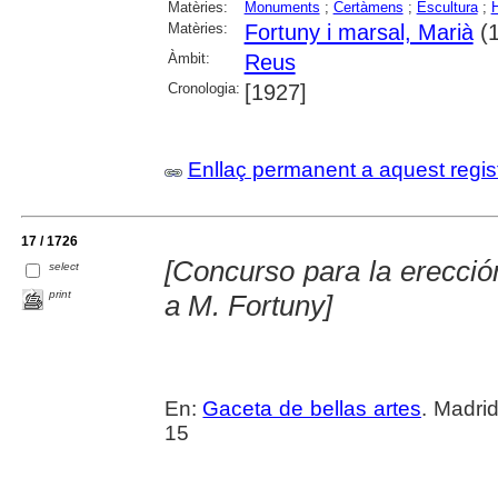
Matèries:
Monuments
;
Certàmens
;
Escultura
;
Matèries:
Fortuny i marsal, Marià
(1
Àmbit:
Reus
Cronologia:
[1927]
Enllaç permanent a aquest regis
17 / 1726
[Concurso para la erecc
select
print
a M. Fortuny]
En:
Gaceta de bellas artes
. Madri
15