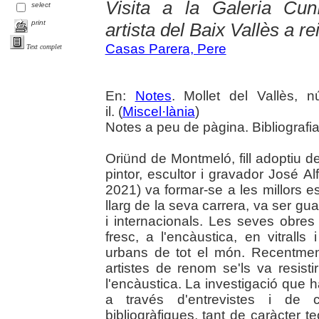
Visita a la Galeria Cuní
select
print
artista del Baix Vallès a re
Casas Parera, Pere
Text complet
En:
Notes
. Mollet del Vallès, 
il. (
Miscel·lània
)
Notes a peu de pàgina. Bibliografia
Oriünd de Montmeló, fill adoptiu de 
pintor, escultor i gravador José 
2021) va formar-se a les millors esc
llarg de la seva carrera, va ser g
i internacionals. Les seves obres 
fresc, a l'encàustica, en vitralls
urbans de tot el món. Recentmen
artistes de renom se'ls va resist
l'encàustica. La investigació que h
a través d'entrevistes i de 
bibliogràfiques, tant de caràcter t