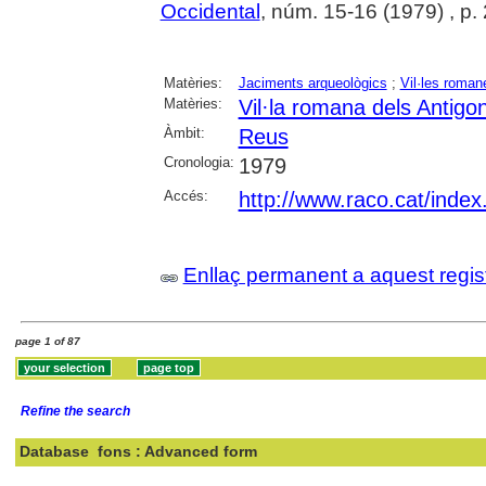
Occidental
, núm. 15-16 (1979) , p.
Matèries:
Jaciments arqueològics
;
Vil·les roman
Matèries:
Vil·la romana dels Antig
Àmbit:
Reus
Cronologia:
1979
Accés:
http://www.raco.cat/index
Enllaç permanent a aquest regis
page 1 of 87
Refine the search
Database
fons : Advanced form