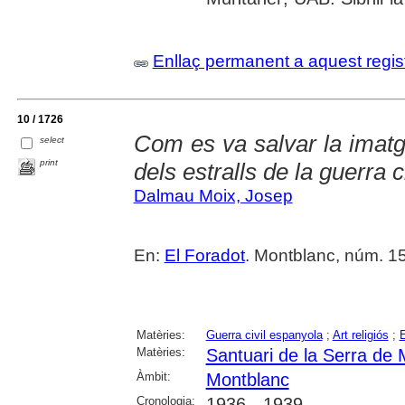
Enllaç permanent a aquest regis
10 / 1726
Com es va salvar la imat
select
print
dels estralls de la guerra c
Dalmau Moix, Josep
En:
El Foradot
. Montblanc, núm. 152
Matèries:
Guerra civil espanyola
;
Art religiós
;
E
Matèries:
Santuari de la Serra de
Àmbit:
Montblanc
Cronologia:
1936 - 1939