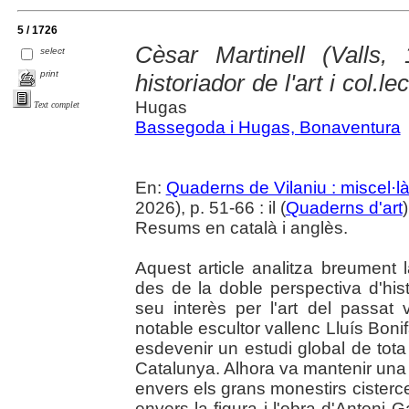
5 / 1726
Cèsar Martinell (Valls,
select
print
historiador de l'art i col.le
Hugas
Text complet
Bassegoda i Hugas, Bonaventura
En:
Quaderns de Vilaniu : miscel·là
2026), p. 51-66 : il (
Quaderns d'art
Resums en català i anglès.
Aquest article analitza breument la
des de la doble perspectiva d'histo
seu interès per l'art del passat 
notable escultor vallenc Lluís Boni
esdevenir un estudi global de tota 
Catalunya. Alhora va mantenir una 
envers els grans monestirs cisterc
envers la figura i l'obra d'Antoni 