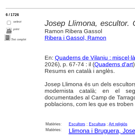
6 / 1726
Josep Llimona, escultor. 
select
print
Ramon Ribera Gassol
Ribera i Gassol, Ramon
Text complet
En:
Quaderns de Vilaniu : miscel·là
2026), p. 67-74 : il (
Quaderns d'art
Resums en català i anglès.
Josep Llimona és un dels escultor
modernista català; en el se
documentades al Camp de Tarragona
poblacions, com les que es troben 
Matèries:
Escultors
;
Escultura
;
Art religiós
Matèries:
Llimona i Bruguera, Jos