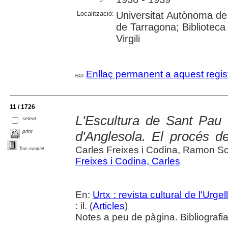
Localització:
Universitat Autònoma de 
de Tarragona; Biblioteca 
Virgili
Enllaç permanent a aquest regis
11 / 1726
L'Escultura de Sant Pau
select
print
d'Anglesola. El procés d
Carles Freixes i Codina, Ramon So
Text complet
Freixes i Codina, Carles
En:
Urtx : revista cultural de l'Urgel
: il. (
Articles
)
Notes a peu de pàgina. Bibliografia