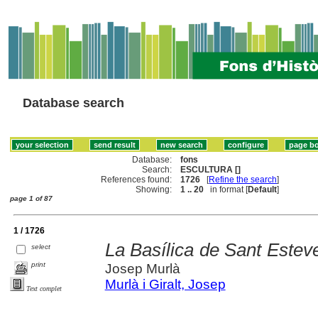
Database search
Database:
fons
Search:
ESCULTURA []
References found:
1726
[
Refine the search
]
Showing:
1 .. 20
in format [
Default
]
page 1 of 87
1 / 1726
La Basílica de Sant Esteve
select
print
Josep Murlà
Murlà i Giralt, Josep
Text complet