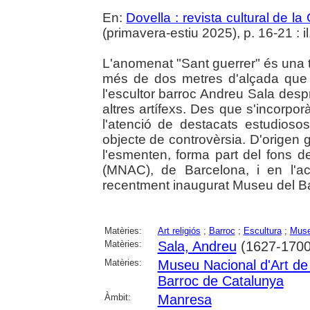
En:
Dovella : revista cultural de l
(primavera-estiu 2025), p. 16-21 : il.
L'anomenat "Sant guerrer" és una t
més de dos metres d'alçada que s
l'escultor barroc Andreu Sala despré
altres artífexs. Des que s'incorpor
l'atenció de destacats estudioso
objecte de controvèrsia. D'origen 
l'esmenten, forma part del fons 
(MNAC), de Barcelona, i en l'ac
recentment inaugurat Museu del B
Matèries:
Art religiós
;
Barroc
;
Escultura
;
Muse
Matèries:
Sala, Andreu
(1627-1700
Matèries:
Museu Nacional d'Art d
Barroc de Catalunya
Àmbit:
Manresa