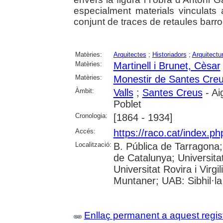
especialment materials vinculats
conjunt de traces de retaules bar
Matèries:
Arquitectes
;
Historiadors
;
Arquitectu
Matèries:
Martinell i Brunet, Cèsar
Matèries:
Monestir de Santes Cre
Àmbit:
Valls
;
Santes Creus
- Ai
Poblet
Cronologia:
[1864 - 1934]
Accés:
https://raco.cat/index.p
Localització:
B. Pública de Tarragona
de Catalunya; Universita
Universitat Rovira i Virgi
Muntaner; UAB: Sibhil·la
Enllaç permanent a aquest regis