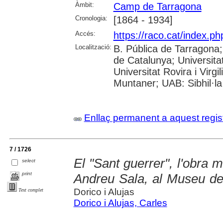
Àmbit:
Camp de Tarragona
Cronologia:
[1864 - 1934]
Accés:
https://raco.cat/index.p
Localització:
B. Pública de Tarragona
de Catalunya; Universita
Universitat Rovira i Virgi
Muntaner; UAB: Sibhil·la
Enllaç permanent a aquest regis
7 / 1726
El "Sant guerrer", l'obra m
select
print
Andreu Sala, al Museu de
Dorico i Alujas
Text complet
Dorico i Alujas, Carles