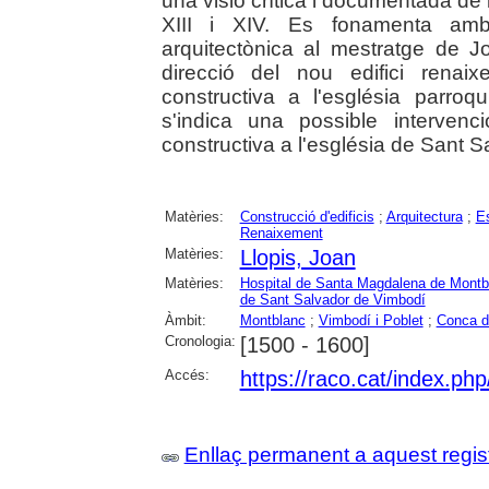
una visió crítica i documentada de
XIII i XIV. Es fonamenta amb f
arquitectònica al mestratge de J
direcció del nou edifici renaix
constructiva a l'església parro
s'indica una possible interven
constructiva a l'església de Sant 
Matèries:
Construcció d'edificis
;
Arquitectura
;
Es
Renaixement
Matèries:
Llopis, Joan
Matèries:
Hospital de Santa Magdalena de Montb
de Sant Salvador de Vimbodí
Àmbit:
Montblanc
;
Vimbodí i Poblet
;
Conca d
Cronologia:
[1500 - 1600]
Accés:
https://raco.cat/index.ph
Enllaç permanent a aquest regis