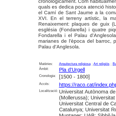
cronològicament. Com habitualment,
quals es dedica poca atenció histor
el Camí de Sant Jaume a la coma
XVI. En el terreny artístic, la 
Renaixement: plaques de guix (Li
església (Fondarella) i quatre piq
Fondarella i el Palau d'Anglesol
marianes de l'època del barroc, p
Palau d'Anglesola.
Matèries:
Arquitectura religiosa
;
Art religiós
;
Ba
Àmbit:
Pla d'Urgell
Cronologia:
[1500 - 1800]
Accés:
https://raco.cat/index.
Localització:
Universitat Autònoma de
(Mollerussa); Universitat
Universitat Central de Ca
Catalunya; Universitat Rov
Muntaner; UAB: Sibhil·la