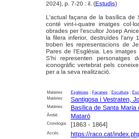
2024), p. 7-20 : il. (
Estudis
)
L'actual façana de la basílica de
conté vint-i-quatre imatges col·l
obrades per l'escultor Josep Anic
la filera inferior, destruïdes l'an
troben les representacions de Jes
Pares de l'Església. Les imatges d
S'hi representen personatges d
iconogràfic vertebrat pels coneix
per a la seva realització.
Matèries:
Esglésies
;
Façanes
;
Escultura
;
Esc
Matèries:
Santigosa i Vestraten, J
Matèries:
Basílica de Santa Maria
Àmbit:
Mataró
Cronologia:
[1863 - 1864]
Accés:
https://raco.cat/index.