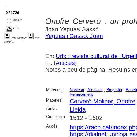
2 / 1726
Onofre Cerveró : un pro
select
print
Joan Yeguas Gassó
Yeguas i Gassó, Joan
Text complet
Text
complet
En:
Urtx : revista cultural de l'Urgel
: il. (
Articles
)
Notes a peu de pàgina. Resums en 
Matèries:
Noblesa
;
Alcaldes
;
Biografia
;
Benef
Renaixement
Matèries:
Cerveró Moliner, Onofre
Àmbit:
Lleida
Cronologia:
1512 - 1602
Accés:
https://raco.cat/index.p
https://dialnet.unirioja.