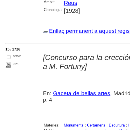
Àmbit:
Reus
Cronologia:
[1928]
Enllaç permanent a aquest regis
15 / 1726
[Concurso para la erecc
select
print
a M. Fortuny]
En:
Gaceta de bellas artes
. Madri
p. 4
Matèries:
Monuments
;
Certàmens
;
Escultura
;