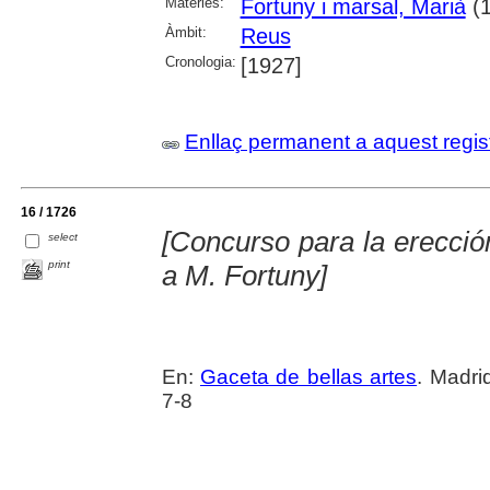
Matèries:
Fortuny i marsal, Marià
(1
Àmbit:
Reus
Cronologia:
[1927]
Enllaç permanent a aquest regis
16 / 1726
[Concurso para la erecc
select
print
a M. Fortuny]
En:
Gaceta de bellas artes
. Madri
7-8