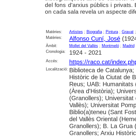
del fons d'arxius públics i privats.
on cada sala revela un aspecte difer
Matèries:
Artistes
;
Biografia
;
Pintura
;
Gravat
Matèries:
Alfonso Cuní, José
(1924
Àmbit:
Mollet del Vallès
;
Montmeló
;
Madrid
Cronologia:
1924 - 2021
Accés:
https://raco.cat/index.p
Localització:
Biblioteca de Catalunya;
Històric de la Ciutat de
Reus; UAB: Humanitats 
(Àrea d'Història); Univer
(Granollers); Universitat
Vallès); Universitat Pompe
Biblio(a)teneu (Sant Fos
del Vallès Oriental (He
Granollers); B. La Grua 
Granollers; Arxiu Històri