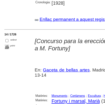
Cronologia:
[1928]
Enllaç permanent a aquest regis
14 / 1726
[Concurso para la erecc
select
print
a M. Fortuny]
En:
Gaceta de bellas artes
. Madri
13-14
Matèries:
Monuments
;
Certàmens
;
Escultura
;
Matèries:
Fortuny i marsal, Marià
(1