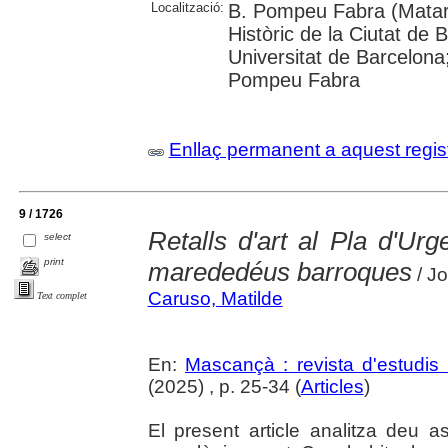
Localització:
B. Pompeu Fabra (Mataró
Històric de la Ciutat de 
Universitat de Barcelona;
Pompeu Fabra
Enllaç permanent a aquest regis
9 / 1726
Retalls d'art al Pla d'Urge
select
print
marededéus barroques
/ J
Caruso, Matilde
Text complet
En:
Mascançà : revista d'estudis 
(2025) , p. 25-34 (
Articles
)
El present article analitza deu as