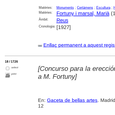
Matèries:
Monuments
;
Certàmens
;
Escultura
;
Matèries:
Fortuny i marsal, Marià
(1
Àmbit:
Reus
Cronologia:
[1927]
Enllaç permanent a aquest regis
18 / 1726
[Concurso para la erecc
select
print
a M. Fortuny]
En:
Gaceta de bellas artes
. Madri
12