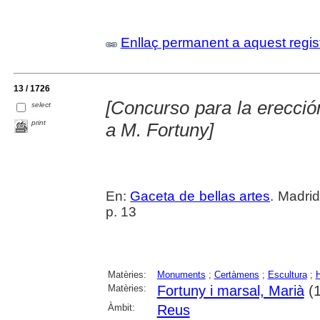
Enllaç permanent a aquest regis
13 / 1726
[Concurso para la erecc
select
print
a M. Fortuny]
En:
Gaceta de bellas artes
. Madri
p. 13
Matèries:
Monuments
;
Certàmens
;
Escultura
;
Matèries:
Fortuny i marsal, Marià
(1
Àmbit:
Reus