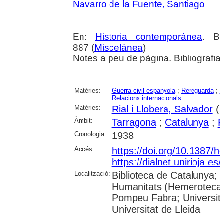
Navarro de la Fuente, Santiago
En:
Historia contemporánea
. B
887 (
Miscelánea
)
Notes a peu de pàgina. Bibliografi
Matèries:
Guerra civil espanyola
;
Rereguarda
;
Relacions internacionals
Matèries:
Rial i Llobera, Salvador
(
Àmbit:
Tarragona
;
Catalunya
;
Cronologia:
1938
Accés:
https://doi.org/10.1387/
https://dialnet.unirioja.
Localització:
Biblioteca de Catalunya;
Humanitats (Hemeroteca);
Pompeu Fabra; Universita
Universitat de Lleida