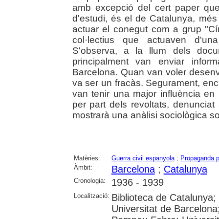
amb excepció del cert paper que
d'estudi, és el de Catalunya, mé
actuar el conegut com a grup "Cí
col·lectius que actuaven d'
S'observa, a la llum dels docu
principalment van enviar inform
Barcelona. Quan van voler desenvo
va ser un fracàs. Segurament, enca
van tenir una major influència en
per part dels revoltats, denunciat 
mostrarà una anàlisi sociològica s
Matèries:
Guerra civil espanyola
;
Propaganda po
Àmbit:
Barcelona
;
Catalunya
Cronologia:
1936 - 1939
Localització:
Biblioteca de Catalunya;
Universitat de Barcelona;