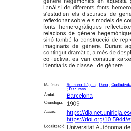
gènere hegemònics en aquesta pr
l'anàlisi de diferents fonts heme
s'estudien els discursos de gè
reflexionar sobre els models de c
fonts hemerogràfiques reflectei
relacions de gènere hegemònique
sinó també la construcció de repr
imaginaris de gènere. Durant aqu
contingut dramàtic, a més de despl
col·lectiva, es van construir xarxe
identitaris de classe i de gènere.
Matèries:
Setmana Tràgica
;
Dona
;
Conflictivit
;
Discursos
Àmbit:
Barcelona
Cronologia:
1909
Accés:
https://dialnet.unirioja.
https://doi.org/10.5944/
Localització:
Universitat Autònoma de 