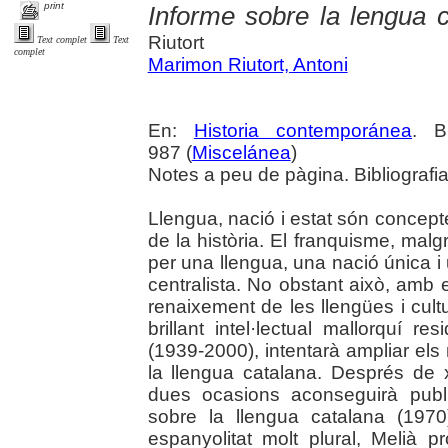
print
Informe sobre la lengua 
Riutort
Text complet
Text
complet
Marimon Riutort, Antoni
En:
Historia contemporánea
. B
987 (
Miscelánea
)
Notes a peu de pàgina. Bibliografi
Llengua, nació i estat són concepte
de la història. El franquisme, mal
per una llengua, una nació única i
centralista. No obstant això, amb 
renaixement de les llengües i cult
brillant intel·lectual mallorquí 
(1939-2000), intentarà ampliar el
la llengua catalana. Després de
dues ocasions aconseguirà publi
sobre la llengua catalana (1970
espanyolitat molt plural, Melià p