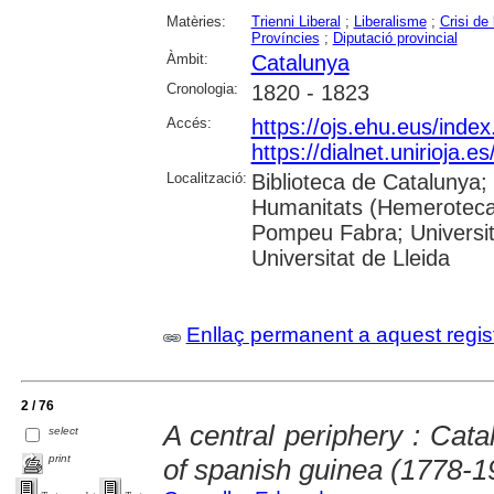
Matèries:
Trienni Liberal
;
Liberalisme
;
Crisi de
Províncies
;
Diputació provincial
Àmbit:
Catalunya
Cronologia:
1820 - 1823
Accés:
https://ojs.ehu.eus/inde
https://dialnet.unirioja.
Localització:
Biblioteca de Catalunya;
Humanitats (Hemeroteca);
Pompeu Fabra; Universita
Universitat de Lleida
Enllaç permanent a aquest regis
2 / 76
A central periphery : Cat
select
print
of spanish guinea (1778-1