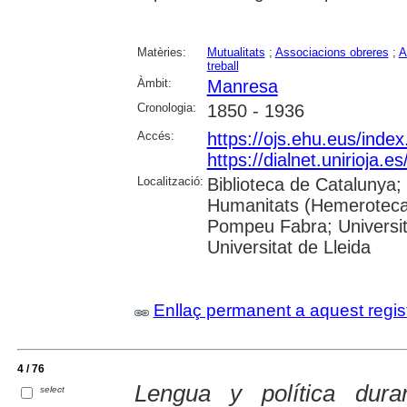
Matèries:
Mutualitats
;
Associacions obreres
;
A
treball
Àmbit:
Manresa
Cronologia:
1850 - 1936
Accés:
https://ojs.ehu.eus/inde
https://dialnet.unirioja.
Localització:
Biblioteca de Catalunya;
Humanitats (Hemeroteca);
Pompeu Fabra; Universita
Universitat de Lleida
Enllaç permanent a aquest regis
4 / 76
Lengua y política dura
select