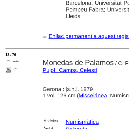
Barcelona; Universitat Po
Pompeu Fabra; Universitat
Lleida
Enllaç permanent a aquest regis
13 / 76
Monedas de Palamos
select
/ C. 
print
Pujol i Camps, Celestí
Gerona : [s.n.], 1879
1 vol. ; 26 cm (
Miscelánea
. Numism
Matèries:
Numismàtica
Àmbit: