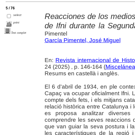
5 / 76
Reacciones de los medios
select
print
de Ifni durante la Segun
Pimentel
Text complet
García Pimentel, José Miguel
En:
Revista internacional de Hist
24 (2025) , p. 146-164 (
Misceláne
Resums en castellà i anglès.
El 6 d'abril de 1934, en ple cont
Capaç va ocupar oficialment Ifni. 
compte dels fets, i els mitjans ca
relació històrica entre Catalunya i
es proposa analitzar diverses
comprendre les seves reaccions da
que van guiar la seva postura i la
les característiques de la regió i