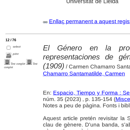
Universitat de Lleida
Enllaç permanent a aquest regis
12 / 76
El Género en la prot
select
print
representaciones de gé
(1909)
Text complet
Text
/ Carmen Chamarro Santa
complet
Chamarro Santamatilde, Carmen
En:
Espacio, Tiempo y Forma : Ser
núm. 35 (2023) , p. 135-154 (
Misce
Notes a peu de pàgina. Fonts i bibl
Aquest article pretén revisitar l
clau de gènere. D'una banda, s'ab