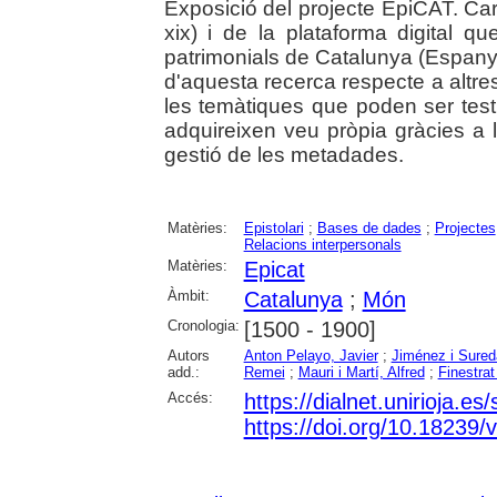
Exposició del projecte EpiCAT. Car
xix) i de la plataforma digital qu
patrimonials de Catalunya (Espanya
d'aquesta recerca respecte a altres
les temàtiques que poden ser testi
adquireixen veu pròpia gràcies a l'
gestió de les metadades.
Matèries:
Epistolari
;
Bases de dades
;
Projectes
Relacions interpersonals
Matèries:
Epicat
Àmbit:
Catalunya
;
Món
Cronologia:
[1500 - 1900]
Autors
Anton Pelayo, Javier
;
Jiménez i Sured
add.:
Remei
;
Mauri i Martí, Alfred
;
Finestrat
Accés:
https://dialnet.unirioja.e
https://doi.org/10.18239