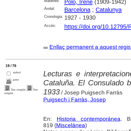
Matèries:
Polo, Irene
(1909-1942)
Àmbit:
Barcelona
;
Catalunya
Cronologia:
1927 - 1930
Accés:
https://doi.org/10.12795
Enllaç permanent a aquest regis
19 / 76
Lecturas e interpretacion
select
print
Cataluña. El Consulado b
1933
Text complet
Text
/ Josep Puigsech Farràs
complet
Puigsech i Farràs, Josep
En:
Historia contemporánea
. B
819 (
Miscelánea
)