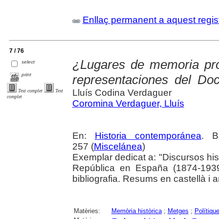
Enllaç permanent a aquest regis
7 / 76
¿Lugares de memoria prof
select
print
representaciones del Do
Lluís Codina Verdaguer
Text complet
Text
complet
Coromina Verdaguer, Lluís
En:
Historia contemporánea
. B
257 (
Miscelánea
)
Exemplar dedicat a: "Discursos hist
República en España (1874-1939
bibliografia. Resums en castellà i a
Matèries:
Memòria històrica
;
Metges
;
Polítiqu