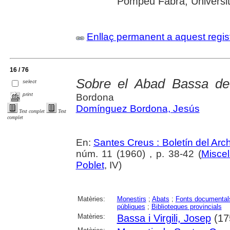
Pompeu Fabra; Universitat
Enllaç permanent a aquest regis
16 / 76
Sobre el Abad Bassa de
select
print
Bordona
Domínguez Bordona, Jesús
Text complet
Text
complet
En:
Santes Creus : Boletín del Arch
núm. 11 (1960) , p. 38-42 (
Miscel
Poblet
, IV)
Matèries:
Monestirs
;
Abats
;
Fonts documental
públiques
;
Biblioteques provincials
Matèries:
Bassa i Virgili, Josep
(17