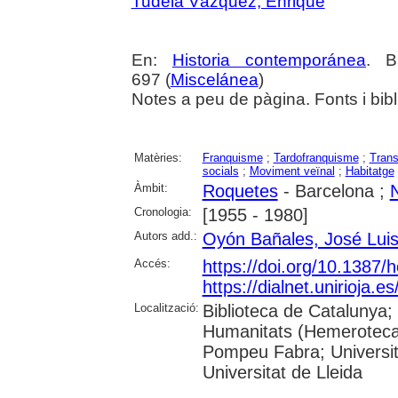
Tudela Vázquez, Enrique
En:
Historia contemporánea
. B
697 (
Miscelánea
)
Notes a peu de pàgina. Fonts i bibl
Matèries:
Franquisme
;
Tardofranquisme
;
Trans
socials
;
Moviment veïnal
;
Habitatge
Àmbit:
Roquetes
- Barcelona ;
N
Cronologia:
[1955 - 1980]
Autors add.:
Oyón Bañales, José Lui
Accés:
https://doi.org/10.1387/
https://dialnet.unirioja.
Localització:
Biblioteca de Catalunya;
Humanitats (Hemeroteca);
Pompeu Fabra; Universita
Universitat de Lleida