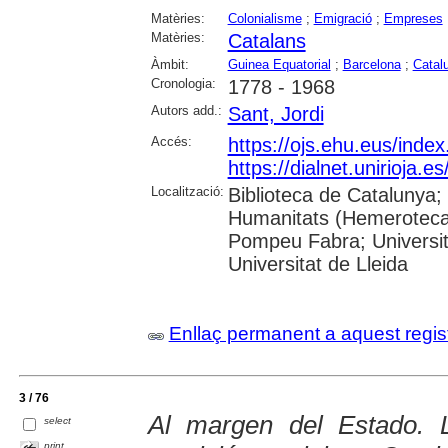
Matèries:
Colonialisme
;
Emigració
;
Empreses
Matèries:
Catalans
Àmbit:
Guinea Equatorial
;
Barcelona
;
Catal
Cronologia:
1778 - 1968
Autors add.:
Sant, Jordi
Accés:
https://ojs.ehu.eus/inde
https://dialnet.unirioja.
Localització:
Biblioteca de Catalunya;
Humanitats (Hemeroteca);
Pompeu Fabra; Universita
Universitat de Lleida
Enllaç permanent a aquest regis
3 / 76
Al margen del Estado. 
select
print