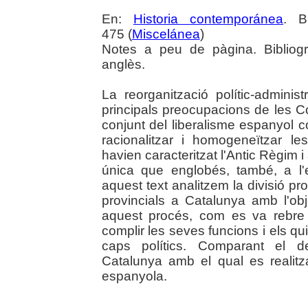
En:
Historia contemporánea
. B
475 (
Miscelánea
)
Notes a peu de pàgina. Bibliogr
anglès.
La reorganització polític-administ
principals preocupacions de les Co
conjunt del liberalisme espanyol c
racionalitzar i homogeneïtzar les
havien caracteritzat l'Antic Règim i
única que englobés, també, a l'ecl
aquest text analitzem la divisió pro
provincials a Catalunya amb l'ob
aquest procés, com es va rebre 
complir les seves funcions i els qui
caps polítics. Comparant el d
Catalunya amb el qual es realitza
espanyola.