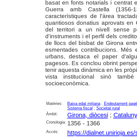
basat en fonts notarials i centrat 
Guerra amb Castella (1356-1
característiques de l'àrea tracta
quantiosos donatius aprovats en C
del territori a un nivell sense p
d'instruments i el perfil dels credi
de llocs del bisbat de Girona ent
esmentades contribucions. Més e
urbans, destaca el paper d'algu
pagesos. Es conclou obrint perspe
tenir aquesta dinàmica en les pròp
vista institucional sinó tam
socioeconòmica.
Matèries:
Baixa edat mitjana
;
Endeutament pag
Sistema fiscal
;
Societat rural
Àmbit:
Girona, diòcesi
;
Catalun
Cronologia:
1356 - 1366
Accés:
https://dialnet.unirioja.e