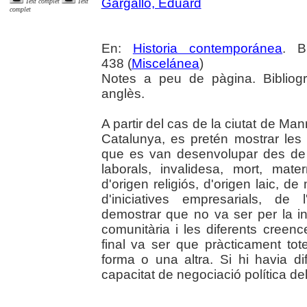
Gargallo, Eduard
Text complet
Text
complet
En:
Historia contemporánea
. B
438 (
Miscelánea
)
Notes a peu de pàgina. Bibliogr
anglès.
A partir del cas de la ciutat de Man
Catalunya, es pretén mostrar les d
que es van desenvolupar des de 
laborals, invalidesa, mort, mat
d'origen religiós, d'origen laic, de
d'iniciatives empresarials, de 
demostrar que no va ser per la ina
comunitària i les diferents creenc
final va ser que pràcticament tot
forma o una altra. Si hi havia dif
capacitat de negociació política del