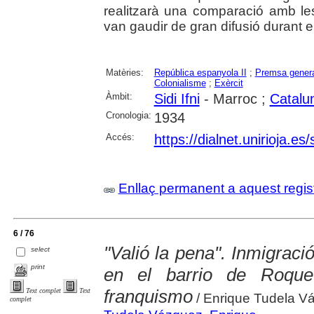
realitzarà una comparació amb le
van gaudir de gran difusió durant e
Matèries:
República espanyola II
;
Premsa gener
Colonialisme
;
Exèrcit
Àmbit:
Sidi Ifni
- Marroc ;
Catalu
Cronologia:
1934
Accés:
https://dialnet.unirioja.e
Enllaç permanent a aquest regis
6 / 76
"Valió la pena". Inmigraci
select
print
en el barrio de Roquet
franquismo
Text complet
Text
/ Enrique Tudela V
complet