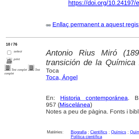
https://doi.org/10.24197
Enllaç permanent a aquest regis
10 / 76
Antonio Rius Miró (18
select
print
transición de la Química 
Toca
Text complet
Text
complet
Toca, Ángel
En:
Historia contemporánea
. B
957 (
Miscelánea
)
Notes a peu de pàgina. Fonts i bibl
Matèries:
Biografia
;
Científics
;
Químics
;
Quím
Política científica