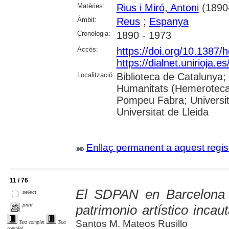
Matèries:
Rius i Miró, Antoni
(1890
Àmbit:
Reus
;
Espanya
Cronologia:
1890 - 1973
Accés:
https://doi.org/10.1387/
https://dialnet.unirioja.
Localització:
Biblioteca de Catalunya;
Humanitats (Hemeroteca);
Pompeu Fabra; Universita
Universitat de Lleida
Enllaç permanent a aquest regis
11 / 76
El SDPAN en Barcelona :
select
print
patrimonio artístico incau
Santos M. Mateos Rusillo
Text complet
Text
complet