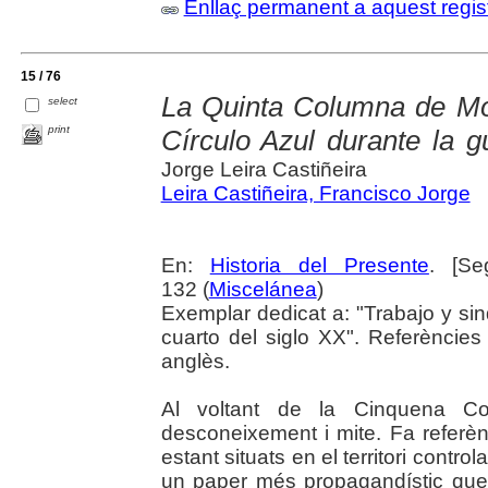
Enllaç permanent a aquest regis
15 / 76
La Quinta Columna de Mol
select
print
Círculo Azul durante la g
Jorge Leira Castiñeira
Leira Castiñeira, Francisco Jorge
En:
Historia del Presente
. [Se
132 (
Miscelánea
)
Exemplar dedicat a: "Trabajo y si
cuarto del siglo XX". Referències
anglès.
Al voltant de la Cinquena Col
desconeixement i mite. Fa referèn
estant situats en el territori contro
un paper més propagandístic que r