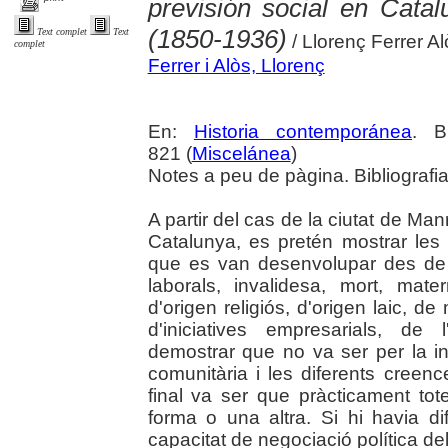
previsión social en Cata
(1850-1936)
Text complet
Text
/ Llorenç Ferrer Al
complet
Ferrer i Alòs, Llorenç
En:
Historia contemporánea
. B
821 (
Miscelánea
)
Notes a peu de pàgina. Bibliografi
A partir del cas de la ciutat de Man
Catalunya, es pretén mostrar les d
que es van desenvolupar des de 
laborals, invalidesa, mort, mat
d'origen religiós, d'origen laic, de
d'iniciatives empresarials, de 
demostrar que no va ser per la ina
comunitària i les diferents creenc
final va ser que pràcticament tot
forma o una altra. Si hi havia dif
capacitat de negociació política del