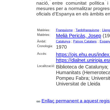
nació, entre comunitat política 
mesures per a normalitzar progres
oficials d'Espanya en els àmbits e
Matèries:
Franquisme
;
Tardofranquisme
;
Lleng
Matèries:
Melià Pericàs, Josep
(19
Àmbit:
Catalunya
;
Països Catalans
;
Espan
Cronologia:
1970
Accés:
https://ojs.ehu.eus/inde
https://dialnet.unirioja.
Localització:
Biblioteca de Catalunya;
Humanitats (Hemeroteca);
Pompeu Fabra; Universita
Universitat de Lleida
Enllaç permanent a aquest regis