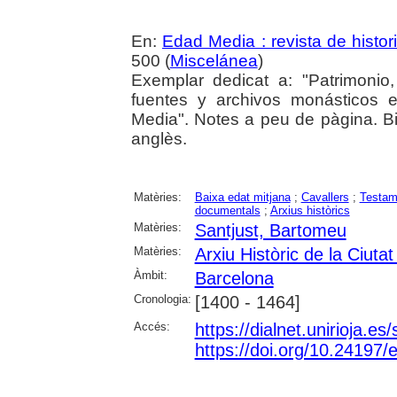
En:
Edad Media : revista de histor
500 (
Miscelánea
)
Exemplar dedicat a: "Patrimonio
fuentes y archivos monásticos 
Media". Notes a peu de pàgina. Bibl
anglès.
Matèries:
Baixa edat mitjana
;
Cavallers
;
Testam
documentals
;
Arxius històrics
Matèries:
Santjust, Bartomeu
Matèries:
Arxiu Històric de la Ciuta
Àmbit:
Barcelona
Cronologia:
[1400 - 1464]
Accés:
https://dialnet.unirioja.e
https://doi.org/10.24197