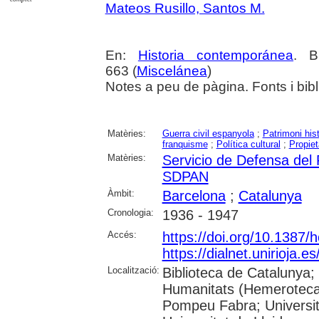
Mateos Rusillo, Santos M.
En:
Historia contemporánea
. B
663 (
Miscelánea
)
Notes a peu de pàgina. Fonts i bibl
Matèries:
Guerra civil espanyola
;
Patrimoni histò
franquisme
;
Política cultural
;
Propiet
Matèries:
Servicio de Defensa del P
SDPAN
Àmbit:
Barcelona
;
Catalunya
Cronologia:
1936 - 1947
Accés:
https://doi.org/10.1387/
https://dialnet.unirioja.
Localització:
Biblioteca de Catalunya;
Humanitats (Hemeroteca);
Pompeu Fabra; Universita