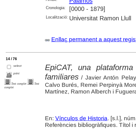
Palamós
Cronologia:
[0000 - 1879]
Localització:
Universitat Ramon Llull
Enllaç permanent a aquest regis
14 / 76
EpiCAT, una plataforma
select
print
familiares
/ Javier Antón Pelay
Calvo Burés, Remei Perpinyà Morera
Text complet
Text
complet
Martínez, Ramon Alberch i Fuguer
En:
Vínculos de Historia
. [s.l.], nú
Referències bibliogràfiques. Títol i