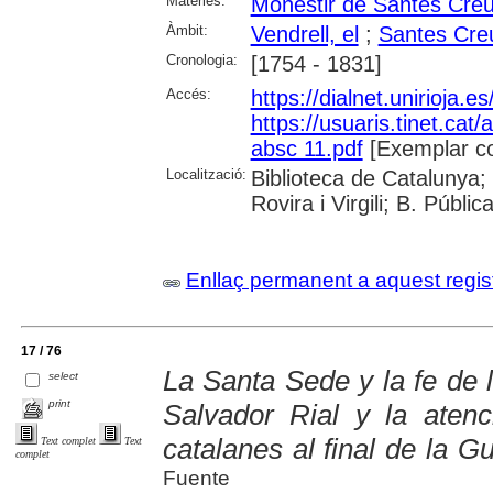
Matèries:
Monestir de Santes Cre
Àmbit:
Vendrell, el
;
Santes Cre
Cronologia:
[1754 - 1831]
Accés:
https://dialnet.unirioja.
https://usuaris.tinet.cat/
absc 11.pdf
[Exemplar c
Localització:
Biblioteca de Catalunya; 
Rovira i Virgili; B. Públi
Enllaç permanent a aquest regis
17 / 76
La Santa Sede y la fe de 
select
print
Salvador Rial y la atenc
catalanes al final de la Gu
Text complet
Text
complet
Fuente