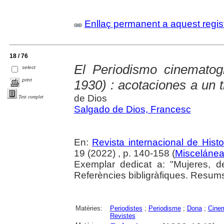
Enllaç permanent a aquest regis
18 / 76
El Periodismo cinematog
select
print
1930) : acotaciones a un t
de Dios
Text complet
Salgado de Dios, Francesc
En:
Revista internacional de Hist
19 (2022) , p. 140-158 (
Misceláne
Exemplar dedicat a: "Mujeres, 
Referències bibligràfiques. Resums 
Matèries:
Periodistes
;
Periodisme
;
Dona
;
Cine
Revistes