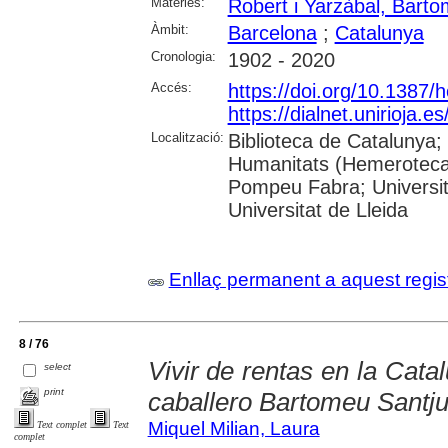
Matèries:
Robert i Yarzàbal, Bart
Àmbit:
Barcelona
;
Catalunya
Cronologia:
1902 - 2020
Accés:
https://doi.org/10.1387/
https://dialnet.unirioja.
Localització:
Biblioteca de Catalunya;
Humanitats (Hemeroteca);
Pompeu Fabra; Universita
Universitat de Lleida
Enllaç permanent a aquest regis
8 / 76
Vivir de rentas en la Catal
select
print
caballero Bartomeu Santju
Miquel Milian, Laura
Text complet
Text
complet