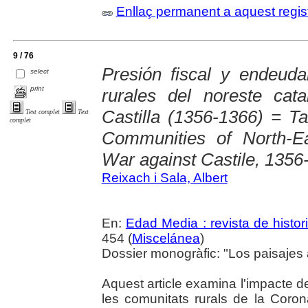
Enllaç permanent a aquest regis
9 / 76
Presión fiscal y endeud
select
print
rurales del noreste cat
Castilla (1356-1366) = T
Text complet
Text
complet
Communities of North-Ea
War against Castile, 1356
Reixach i Sala, Albert
En:
Edad Media : revista de histor
454 (
Miscelánea
)
Dossier monogràfic: "Los paisajes 
Aquest article examina l'impacte de 
les comunitats rurals de la Coron