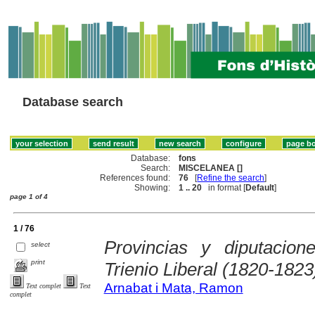
Database search
Database:
fons
Search:
MISCELANEA []
References found:
76
[
Refine the search
]
Showing:
1 .. 20
in format [
Default
]
page 1 of 4
1 / 76
Provincias y diputacio
select
print
Trienio Liberal (1820-1823
Arnabat i Mata, Ramon
Text complet
Text
complet