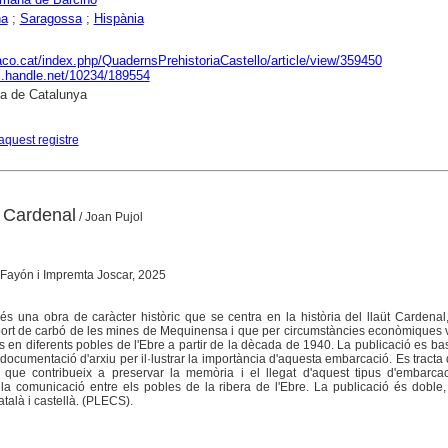
na
;
Saragossa
;
Hispània
raco.cat/index.php/QuadernsPrehistoriaCastello/article/view/359450
dl.handle.net/10234/189554
ca de Catalunya
aquest registre
t Cardenal
/ Joan Pujol
 Fayón i Impremta Joscar, 2025
 és una obra de caràcter històric que se centra en la història del llaüt Cardenal,
nsport de carbó de les mines de Mequinensa i que per circumstàncies econòmiques
 en diferents pobles de l'Ebre a partir de la dècada de 1940. La publicació es b
documentació d'arxiu per il·lustrar la importància d'aquesta embarcació. Es tracta d
a que contribueix a preservar la memòria i el llegat d'aquest tipus d'embarcac
 la comunicació entre els pobles de la ribera de l'Ebre. La publicació és doble
talà i castellà. (PLECS).