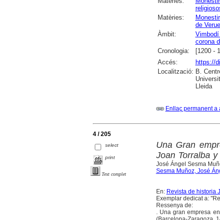
Matèries:
Monesti
religioso
Matèries:
Monestir
de Verue
Àmbit:
Vimbodí 
corona d
Cronologia:
[1200 - 
Accés:
https://
Localització:
B. Centr
Universi
Lleida
Enllaç permanent a 
4 / 205
Una Gran empre
select
Joan Torralba y
print
José Ángel Sesma Muñ
Sesma Muñoz, José Án
Text complet
En:
Revista de historia 
Exemplar dedicat a: "Re
Ressenya de:
. Una gran empresa en 
(Barcelona-Zaragoza, 1