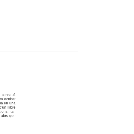
 construït
 va acabar
asa en una
'un llibre
ions, tan
, atès que