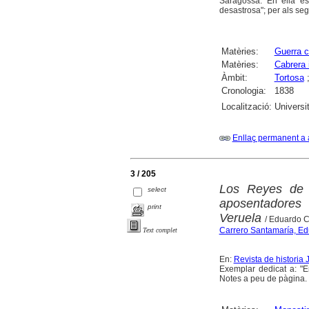
Saragossa. En ella es
desastrosa"; per als se
Matèries:
Guerra ca
Matèries:
Cabrera 
Àmbit:
Tortosa
Cronologia:
1838
Localització:
Universi
Enllaç permanent a 
3 / 205
Los Reyes de A
select
aposentadores 
print
Veruela
/ Eduardo 
Carrero Santamaría, E
Text complet
En:
Revista de historia 
Exemplar dedicat a: "En
Notes a peu de pàgina. 