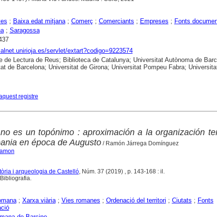
yes
;
Baixa edat mitjana
;
Comerç
;
Comerciants
;
Empreses
;
Fonts documen
na
;
Saragossa
437
dialnet.unirioja.es/servlet/extart?codigo=9223574
e de Lectura de Reus; Biblioteca de Catalunya; Universitat Autònoma de Barc
tat de Barcelona; Universitat de Girona; Universitat Pompeu Fabra; Universita
aquest registre
no es un topónimo : aproximación a la organización terr
pania en época de Augusto
/ Ramón Járrega Domínguez
Ramon
òria i arqueologia de Castelló
, Núm. 37 (2019) , p. 143-168 : il.
ibliografia.
omana
;
Xarxa viària
;
Vies romanes
;
Ordenació del territori
;
Ciutats
;
Fonts
ació
omana de Barcino