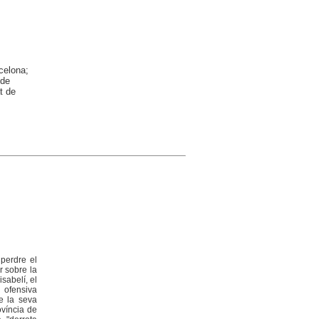
celona;
 de
t de
 perdre el
r sobre la
sabelí, el
d ofensiva
de la seva
ovíncia de