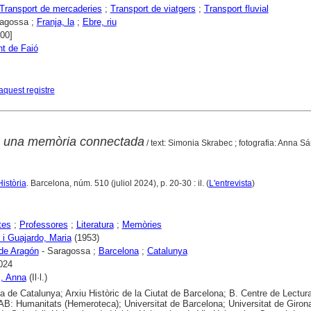
Transport de mercaderies
;
Transport de viatgers
;
Transport fluvial
agossa ;
Franja, la
;
Ebre, riu
000]
t de Faió
aquest registre
: una memòria connectada
/ text: Simonia Skrabec ; fotografia: Anna S
Història
. Barcelona, núm. 510 (juliol 2024), p. 20-30 : il. (
L'entrevista
)
tes
;
Professores
;
Literatura
;
Memòries
 i Guajardo, Maria
(1953)
de Aragón
- Saragossa ;
Barcelona
;
Catalunya
024
, Anna
(Il·l.)
ca de Catalunya; Arxiu Històric de la Ciutat de Barcelona; B. Centre de Lectur
B: Humanitats (Hemeroteca); Universitat de Barcelona; Universitat de Girona