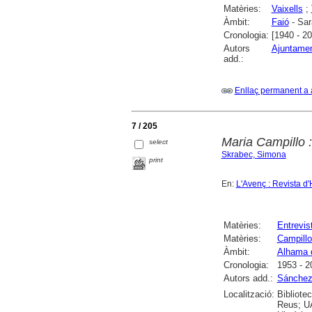
Matèries:
Vaixells
;
Àmbit:
Faió
- Sar
Cronologia:
[1940 - 2
Autors
Ajuntamen
add.:
Enllaç permanent a 
7 / 205
Maria Campillo 
select
Skrabec, Simona
print
En:
L'Avenç : Revista d'
Matèries:
Entrevis
Matèries:
Campillo
Àmbit:
Alhama 
Cronologia:
1953 - 2
Autors add.:
Sánchez
Localització:
Bibliote
Reus; UA