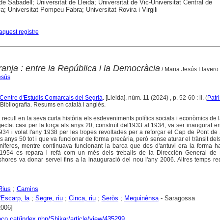
 de Sabadell; Universitat de Lleida; Universitat de Vic-Universitat Central de
a; Universitat Pompeu Fabra; Universitat Rovira i Virgili
aquest registre
anja : entre la República i la Democràcia
/ Maria Jesús Llavero
esús
l Centre d'Estudis Comarcals del Segrià
. [Lleida], núm. 11 (2024) , p. 52-60 : il. (
Patr
Bibliografia. Resums en català i anglès.
a recull en la seva curta història els esdeveniments polítics socials i econòmics de 
jectat casi per la força als anys 20, construït del1933 al 1934, va ser inaugurat en 
1934 i volat l'any 1938 per les tropes revoltades per a reforçar el Cap de Pont de
els anys 50 tot i que va funcionar de forma precària, però sense aturar el trànsit de
íferes, mentre continuava funcionant la barca que des d'antuvi era la forma ha
ny 1954 es repara i refà com un més dels treballs de la Dirección General de
shores va donar servei fins a la inauguració del nou l'any 2006. Altres temps r
Rius
;
Camins
'Escarp, la
;
Segre, riu
;
Cinca, riu
;
Seròs
;
Mequinènsa
- Saragossa
2006]
raco.cat/index.php/Shikar/article/view/435299