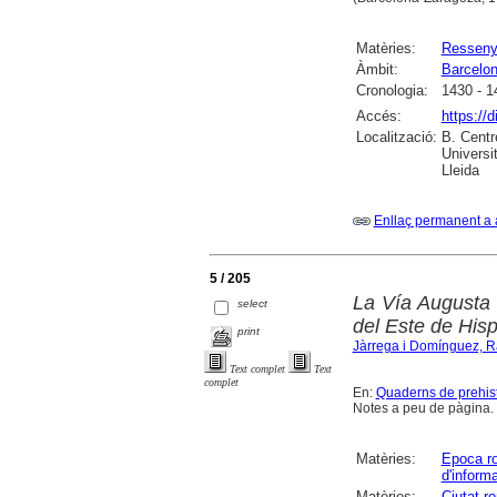
Matèries:
Ressen
Àmbit:
Barcelo
Cronologia:
1430 - 1
Accés:
https://
Localització:
B. Centr
Universi
Lleida
Enllaç permanent a 
5 / 205
La Vía Augusta 
select
del Este de His
print
Jàrrega i Domínguez, 
Text complet
Text
complet
En:
Quaderns de prehist
Notes a peu de pàgina. B
Matèries:
Epoca r
d'inform
Matèries:
Ciutat r