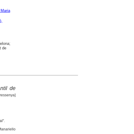
 Maria
ó,
elona;
t de
til de
[ressenya]
l".
anariello