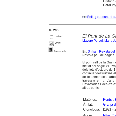
Històric
Cataluny
Enllaç permanent a 
8 / 205
El Pont de La Gr
select
Llavero Porcel, Maria J
print
En:
Shikar : Revista de
Text complet
Notes a peu de pàgina. 
El pont vell de la Granj
meitat del segle xx. Pro
dels fets d'octubre de 
continuar destruït fins 
de les empreses carbon
travessar el riu. L'a
Devastadas i des d'ale
altres ponts.
Matèries:
Ponts
;
Àmbit:
Granja d
Cronologia:
[1921 - 
Accés:
https://