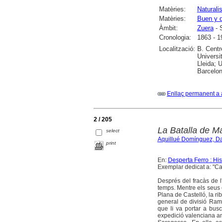
Matèries:
Naturali
Matèries:
Buen y 
Àmbit:
Zuera
- 
Cronologia:
1863 - 1
Localització:
B. Centr
Universi
Lleida; U
Barcelon
Enllaç permanent a 
2 / 205
La Batalla de M
select
Aquillué Domínguez, Da
print
En:
Desperta Ferro : Hi
Exemplar dedicat a: "Ca
Després del fracàs de l
temps. Mentre els seus 
Plana de Castelló, la ri
general de divisió Ramó
que li va portar a bus
expedició valenciana am