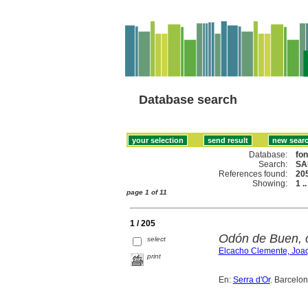
Database search
Database:
fo
Search:
SA
References found:
20
Showing:
1 .
page 1 of 11
1 / 205
Odón de Buen, 
select
Elcacho Clemente, Joa
print
En:
Serra d'Or
. Barcelon