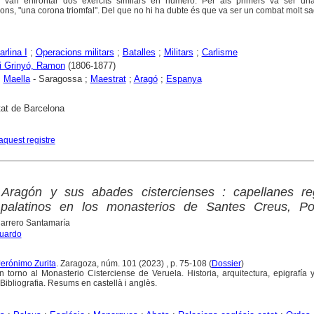
 van enfrontar dos exèrcits similars en número. Per als primers va ser una
gons, "una corona triomfal". Del que no hi ha dubte és que va ser un combat molt sa
rlina I
;
Operacions militars
;
Batalles
;
Militars
;
Carlisme
i Grinyó, Ramon
(1806-1877)
;
Maella
- Saragossa ;
Maestrat
;
Aragó
;
Espanya
tat de Barcelona
aquest registre
ragón y sus abades cistercienses : capellanes re
palatinos en los monasterios de Santes Creus, Po
Carrero Santamaría
duardo
Jerónimo Zurita
. Zaragoza, núm. 101 (2023) , p. 75-108 (
Dossier
)
 torno al Monasterio Cisterciense de Veruela. Historia, arquitectura, epigrafía 
Bibliografia. Resums en castellà i anglès.