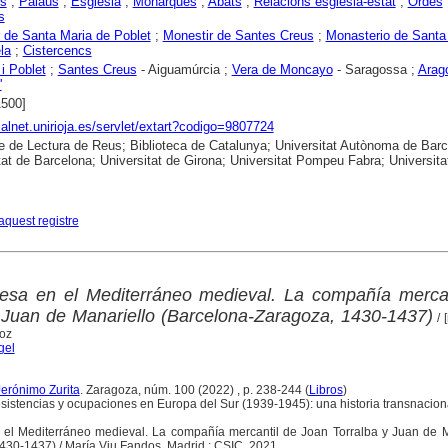
rs
;
Palaus
;
Església
;
Monarques
;
Abats
;
Relacions església-estat
;
Ordes
s
 de Santa Maria de Poblet
;
Monestir de Santes Creus
;
Monasterio de Santa
la
;
Cistercencs
i Poblet
;
Santes Creus
- Aiguamúrcia ;
Vera de Moncayo
- Saragossa ;
Arag
'
1500]
dialnet.unirioja.es/servlet/extart?codigo=9807724
e de Lectura de Reus; Biblioteca de Catalunya; Universitat Autònoma de Barc
tat de Barcelona; Universitat de Girona; Universitat Pompeu Fabra; Universita
aquest registre
sa en el Mediterráneo medieval. La compañía mercan
 Juan de Manariello (Barcelona-Zaragoza, 1430-1437)
/ 
oz
gel
Jerónimo Zurita
. Zaragoza, núm. 100 (2022) , p. 238-244 (
Libros
)
sistencias y ocupaciones en Europa del Sur (1939-1945): una historia transnaciona
el Mediterráneo medieval. La compañía mercantil de Joan Torralba y Juan de M
430-1437) / María Viu Fandos. Madrid : CSIC, 2021