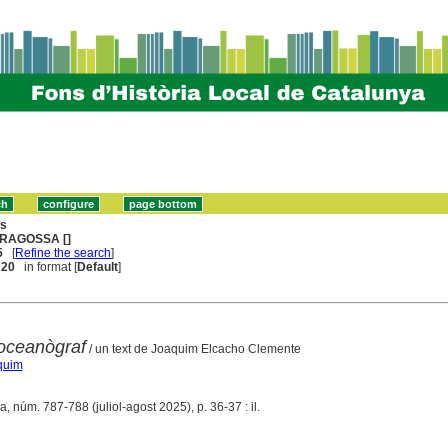
ns
RAGOSSA []
5
[
Refine the search
]
. 20
in format [
Default
]
oceanògraf
/ un text de Joaquim Elcacho Clemente
quim
a, núm. 787-788 (juliol-agost 2025), p. 36-37 : il.