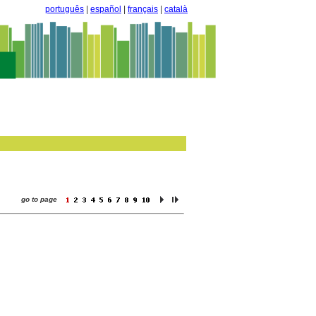
português
|
español
|
français
|
català
go to page