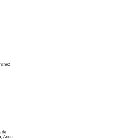
ánchez
a de
; Arxiu