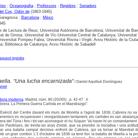
stes
;
Oceanografia
;
Professors
;
Regidors
;
Senadors
del Cos, Odón de
(1863-1945)
Saragossa ;
Barcelona
;
Mèxic
945
e de Lectura de Reus; Universitat Autònoma de Barcelona; Universitat de Bar
tat de Girona; Universitat de Vic-Universitat Central de Catalunya; Universitat
niversitat Pompeu Fabra; Universitat Rovira i Virgili; Arxiu Històric de la Ciuta
a; Biblioteca de Catalunya; Arxiu Històric de Sabadell
aquest registre
aella. "Una lucha encarnizada"
/ Daniel Aquillué Domínguez
niel
storia moderna
. Madrid, núm. 80 (20265) , p. 42-47 : il.
brera. La Primera Guerra Carlista en el Maestrazgo".
'Exèrcit del Centre davant els murs de Morella a l'agost de 1838, Cabrera no va
enemics es recuperaven i reorganitzaven lentament, els carlistes es van abalança
bera del Túria i fins i tot van aconseguir el riu Xúquer. Va haver-hi un comandament i
n Pardinyes, de trenta-sis anys d'edat, que va prendre la iniciativa i una actitu
car una batalla campal decisiva enfront de Cabrera, qui va tornar al Maestrat 
b un gran comboi. L'1 d'octubre de 1838 va tenir lloc la batalla de Maella a la pr