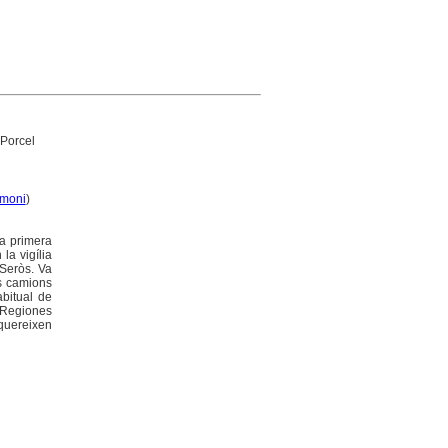
 Porcel
imoni
)
la primera
la vigília
 Seròs. Va
ls camions
bitual de
 Regiones
equereixen