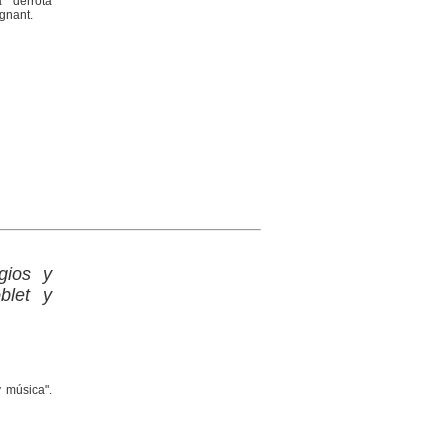
 "derrota
gnant.
gios y
blet y
y música".