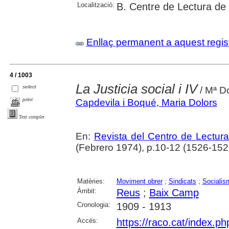
Localització:
B. Centre de Lectura de
Enllaç permanent a aquest regis
4 / 1003
La Justicia social i IV
select
/ Mª D
print
Capdevila i Boqué, Maria Dolors
Text complet
En:
Revista del Centro de Lectur
(Febrero 1974), p.10-12 (1526-152
Matèries:
Moviment obrer
;
Sindicats
;
Socialis
Àmbit:
Reus
;
Baix Camp
Cronologia:
1909 - 1913
Accés:
https://raco.cat/index.p