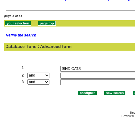
page 1 of 51
Refine the search
Database
fons : Advanced form
Search:
1
2
3
Sea
Powered