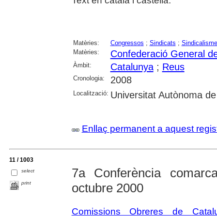
Text en català i castellà.
Matèries:
Congressos
;
Sindicats
;
Sindicalism
Matèries:
Confederació General de
Àmbit:
Catalunya
;
Reus
Cronologia:
2008
Localització:
Universitat Autònoma de
Enllaç permanent a aquest regis
11 / 1003
7a Conferència comar
select
print
octubre 2000
Comissions Obreres de Cata