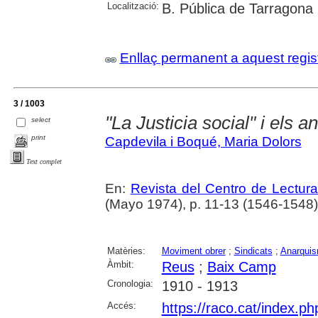
Localització:
B. Pública de Tarragona
Enllaç permanent a aquest regis
3 / 1003
"La Justicia social" i els a
select
print
Capdevila i Boqué, Maria Dolors
Text complet
En:
Revista del Centro de Lectur
(Mayo 1974), p. 11-13 (1546-1548)
Matèries:
Moviment obrer
;
Sindicats
;
Anarqui
Àmbit:
Reus
;
Baix Camp
Cronologia:
1910 - 1913
Accés:
https://raco.cat/index.p