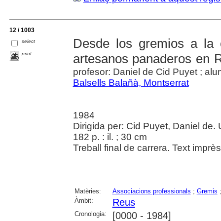
12 / 1003
Desde los gremios a la o
select
print
artesanos panaderos en R
profesor: Daniel de Cid Puyet ; al
Balsells Balañà, Montserrat
1984
Dirigida per: Cid Puyet, Daniel de.
182 p. : il. ; 30 cm
Treball final de carrera. Text imprè
Matèries:
Associacions professionals
;
Gremis
Àmbit:
Reus
Cronologia:
[0000 - 1984]