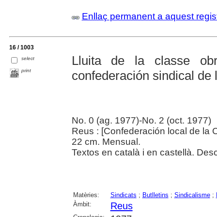
Enllaç permanent a aquest regis
16 / 1003
Lluita de la classe ob
select
print
confederación sindical de
No. 0 (ag. 1977)-No. 2 (oct. 1977)
Reus : [Confederación local de la 
22 cm. Mensual.
Textos en català i en castellà. Des
Matèries:
Sindicats
;
Butlletins
;
Sindicalisme
;
Àmbit:
Reus