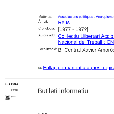
Matèries:
Associacions polítiques
;
Anarquisme
Àmbit:
Reus
Cronologia:
[1977 - 197?]
Autors add.:
Col·lectiu Llibertari Acci
Nacional del Treball : CN
Localització:
B. Central Xavier Amoró
Enllaç permanent a aquest regis
18 / 1003
Butlletí informatiu
select
print