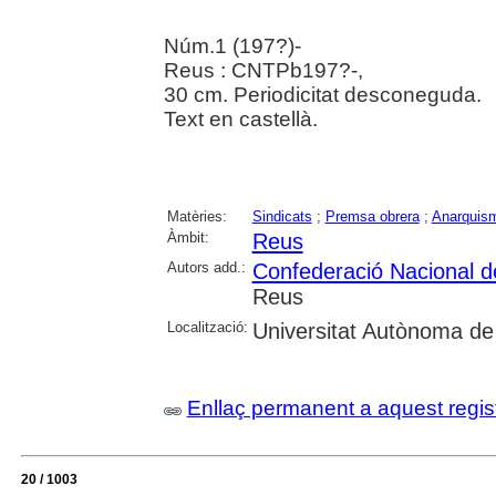
Núm.1 (197?)-
Reus : CNTPb197?-,
30 cm. Periodicitat desconeguda.
Text en castellà.
Matèries:
Sindicats
;
Premsa obrera
;
Anarquis
Àmbit:
Reus
Autors add.:
Confederació Nacional de
Reus
Localització:
Universitat Autònoma de
Enllaç permanent a aquest regis
20 / 1003