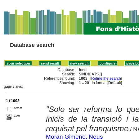
Database search
Database:
fons
Search:
SINDICATS []
References found:
1003
[
Refine the search
]
Showing:
1 .. 20
in format [
Default
]
page 1 of 51
1 / 1003
"Solo ser reforma lo qu
select
print
inicis de la transició i l
requisat pel franquisme
/ N
Moran Gimeno, Neus