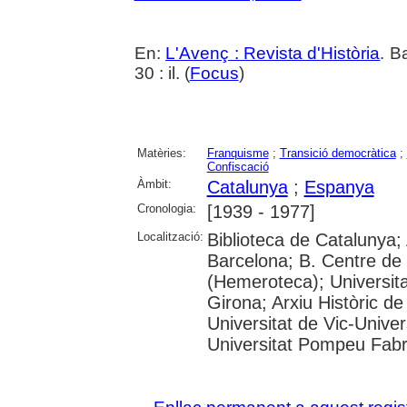
En:
L'Avenç : Revista d'Història
. B
30 : il. (
Focus
)
Matèries:
Franquisme
;
Transició democràtica
;
Confiscació
Àmbit:
Catalunya
;
Espanya
Cronologia:
[1939 - 1977]
Localització:
Biblioteca de Catalunya; 
Barcelona; B. Centre de
(Hemeroteca); Universita
Girona; Arxiu Històric de
Universitat de Vic-Univer
Universitat Pompeu Fabra;