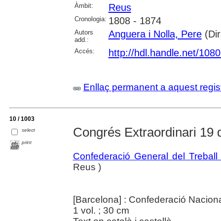
Àmbit:
Reus
Cronologia:
1808 - 1874
Autors
Anguera i Nolla, Pere
(Dir
add.:
Accés:
http://hdl.handle.net/108
Enllaç permanent a aquest regis
10 / 1003
Congrés Extraordinari 19
select
print
Confederació General del Treball
Reus )
[Barcelona] : Confederació Naciona
1 vol. ; 30 cm