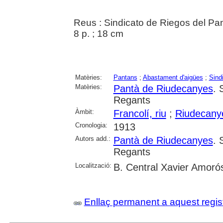
Reus : Sindicato de Riegos del P
8 p. ; 18 cm
Matèries:
Pantans
;
Abastament d'aigües
;
Sind
Matèries:
Pantà de Riudecanyes
. 
Regants
Àmbit:
Francolí, riu
;
Riudecany
Cronologia:
1913
Autors add.:
Pantà de Riudecanyes
. 
Regants
Localització:
B. Central Xavier Amoró
Enllaç permanent a aquest regis