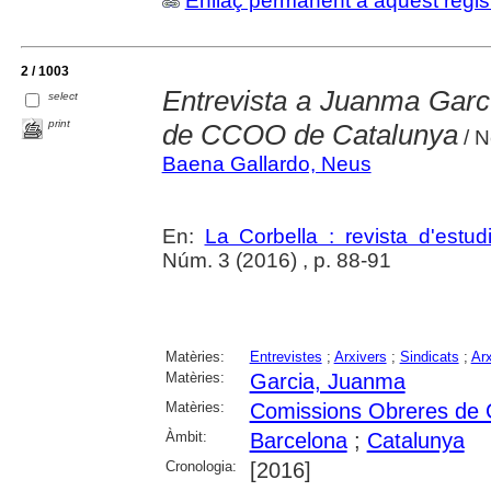
Enllaç permanent a aquest regis
2 / 1003
Entrevista a Juanma García
select
print
de CCOO de Catalunya
/ 
Baena Gallardo, Neus
En:
La Corbella : revista d'estud
Núm. 3 (2016) , p. 88-91
Matèries:
Entrevistes
;
Arxivers
;
Sindicats
;
Arx
Matèries:
Garcia, Juanma
Matèries:
Comissions Obreres de
Àmbit:
Barcelona
;
Catalunya
Cronologia:
[2016]