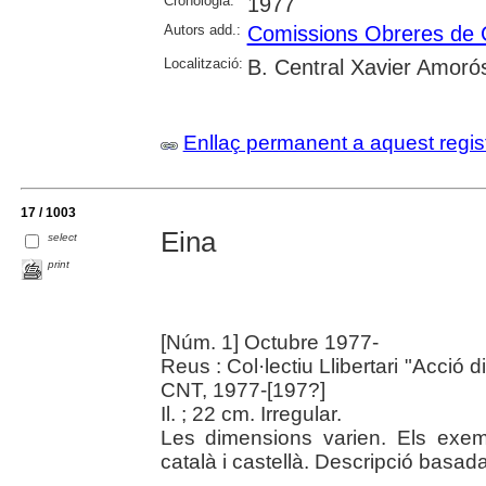
Cronologia:
1977
Autors add.:
Comissions Obreres de
Localització:
B. Central Xavier Amoró
Enllaç permanent a aquest regis
17 / 1003
Eina
select
print
[Núm. 1] Octubre 1977-
Reus : Col·lectiu Llibertari "Acció 
CNT, 1977-[197?]
Il. ; 22 cm. Irregular.
Les dimensions varien. Els exe
català i castellà. Descripció basad