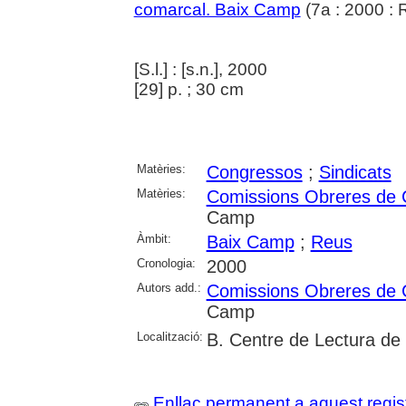
comarcal. Baix Camp
(7a : 2000 : 
[S.l.] : [s.n.], 2000
[29] p. ; 30 cm
Matèries:
Congressos
;
Sindicats
Matèries:
Comissions Obreres de
Camp
Àmbit:
Baix Camp
;
Reus
Cronologia:
2000
Autors add.:
Comissions Obreres de
Camp
Localització:
B. Centre de Lectura de
Enllaç permanent a aquest regis