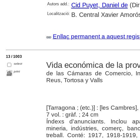
Autors add.:
Cid Puyet, Daniel de
(Dir
Localització:
B. Central Xavier Amoró
Enllaç permanent a aquest regis
13 / 1003
Vida económica de la prov
select
print
de las Cámaras de Comercio, In
Reus, Tortosa y Valls
[Tarragona ; (etc.)] : [les Cambres]
7 vol. : gràf. ; 24 cm
Índexs d'anunciants. Inclou apa
mineria, indústries, comerç, banc
treball. Conté: 1917, 1918-1919