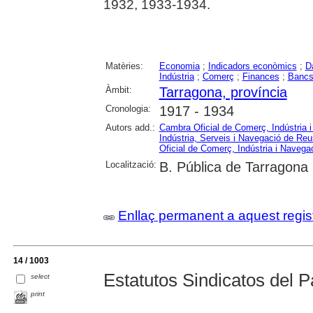
1932, 1933-1934.
Matèries:
Economia
;
Indicadors econòmics
;
D
Indústria
;
Comerç
;
Finances
;
Banc
Àmbit:
Tarragona, província
Cronologia:
1917 - 1934
Autors add.:
Cambra Oficial de Comerç, Indústria 
Indústria, Serveis i Navegació de Reu
Oficial de Comerç, Indústria i Navega
Localització:
B. Pública de Tarragona
Enllaç permanent a aquest regis
14 / 1003
Estatutos Sindicatos del P
select
print