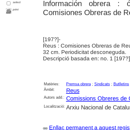
Información obrera : 
select
print
Comisiones Obreras de R
[197?]-
Reus : Comisiones Obreras de Reu
32 cm. Periodicitat desconeguda.
Descripció basada en: no. 1 [197?]
Matèries:
Premsa obrera
;
Sindicats
;
Butlletins
Àmbit:
Reus
Autors add.:
Comissions Obreres de
Localització:
Arxiu Nacional de Catal
Enllaç permanent a aquest regis