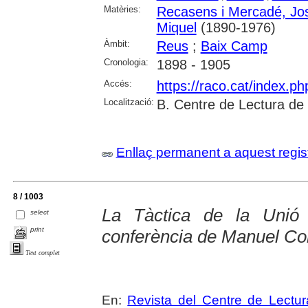
Matèries:
Recasens i Mercadé, Jo
Miquel
(1890-1976)
Àmbit:
Reus
;
Baix Camp
Cronologia:
1898 - 1905
Accés:
https://raco.cat/index.p
Localització:
B. Centre de Lectura de
Enllaç permanent a aquest regis
8 / 1003
La Tàctica de la Unió 
select
print
conferència de Manuel Co
Text complet
En:
Revista del Centre de Lectu