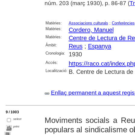
núm. 203 (març 1930), p. 86-87 (
Tr
Matèries:
Associacions culturals
;
Conferències
Matèries:
Cordero, Manuel
Matèries:
Centre de Lectura de R
Àmbit:
Reus
;
Espanya
Cronologia:
1930
Accés:
https://raco.cat/index.p
Localització:
B. Centre de Lectura de
Enllaç permanent a aquest regis
9 / 1003
Moviments socials a Reu
select
print
populars al sindicalisme o