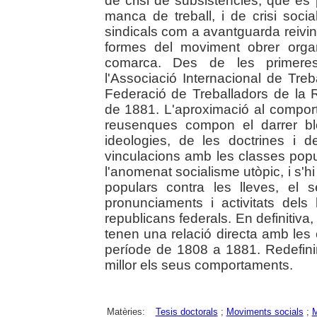
de crisi de subsistències, que es
manca de treball, i de crisi soci
sindicals com a avantguarda reivind
formes del moviment obrer organ
comarca. Des de les primeres
l'Associació Internacional de Treb
Federació de Treballadors de la
de 1881. L'aproximació al comport
reusenques compon el darrer blo
ideologies, de les doctrines i 
vinculacions amb les classes popula
l'anomenat socialisme utòpic, i s'h
populars contra les lleves, el s
pronunciaments i activitats dels 
republicans federals. En definitiva
tenen una relació directa amb les 
període de 1808 a 1881. Redefinir
millor els seus comportaments.
Matèries:
Tesis doctorals
;
Moviments socials
;
M