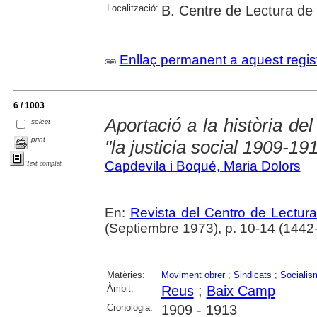
Localització:
B. Centre de Lectura de
Enllaç permanent a aquest regis
6 / 1003
Aportació a la història del
select
print
"la justicia social 1909-19
Capdevila i Boqué, Maria Dolors
Text complet
En:
Revista del Centro de Lectur
(Septiembre 1973), p. 10-14 (1442
Matèries:
Moviment obrer
;
Sindicats
;
Socialis
Àmbit:
Reus
;
Baix Camp
Cronologia:
1909 - 1913