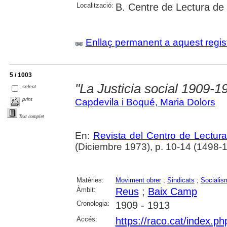
Localització:
B. Centre de Lectura de
Enllaç permanent a aquest regis
5 / 1003
"La Justicia social 1909-191
select
print
Capdevila i Boqué, Maria Dolors
Text complet
En:
Revista del Centro de Lectur
(Diciembre 1973), p. 10-14 (1498-1
Matèries:
Moviment obrer
;
Sindicats
;
Socialis
Àmbit:
Reus
;
Baix Camp
Cronologia:
1909 - 1913
Accés:
https://raco.cat/index.p