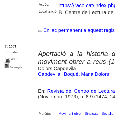
Accés:
https://raco.cat/index.p
Localització:
B. Centre de Lectura de
Enllaç permanent a aquest regis
7 / 1003
Aportació a la història d
select
print
moviment obrer a reus (18
Dolors Capdevila
Text complet
Capdevila i Boqué, Maria Dolors
En:
Revista del Centro de Lectur
(Noviembre 1973), p. 6-9 (1474; 1
Matèries:
Moviment obrer
;
Sindicats
;
Socialis