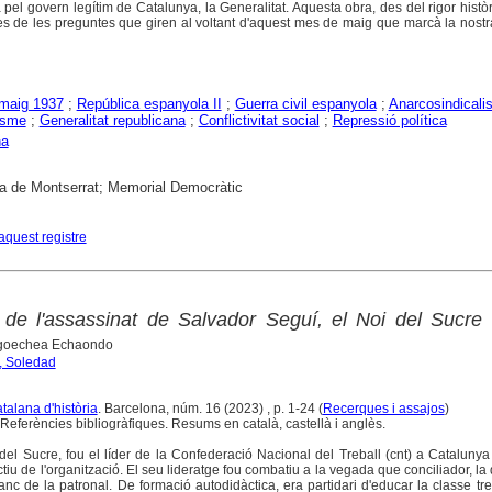
 pel govern legítim de Catalunya, la Generalitat. Aquesta obra, des del rigor històr
s de les preguntes que giren al voltant d'aquest mes de maig que marcà la nostra
 maig 1937
;
República espanyola II
;
Guerra civil espanyola
;
Anarcosindicali
isme
;
Generalitat republicana
;
Conflictivitat social
;
Repressió política
na
a de Montserrat; Memorial Democràtic
aquest registre
 de l'assassinat de Salvador Seguí, el Noi del Sucre
goechea Echaondo
 Soledad
atalana d'història
. Barcelona, núm. 16 (2023) , p. 1-24 (
Recerques i assajos
)
Referències bibliogràfiques. Resums en català, castellà i anglès.
del Sucre, fou el líder de la Confederació Nacional del Treball (cnt) a Catalunya
ctiu de l'organització. El seu lideratge fou combatiu a la vegada que conciliador, la
anc de la patronal. De formació autodidàctica, era partidari d'educar la classe tr