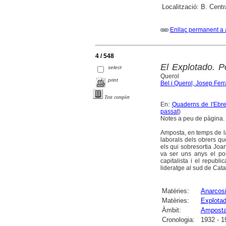
Localització:
B. Centr
Enllaç permanent a 
4 / 548
El Explotado. Po
select
Querol
print
Bel i Querol, Josep Fer
Text complet
En:
Quaderns de l'Ebre 
passat
)
Notes a peu de pàgina. F
Amposta, en temps de la
laborals dels obrers que
els qui sobresortia Jo
va ser uns anys el po
capitalista i el republi
lideratge al sud de Cata
Matèries:
Anarcosi
Matèries:
Explotad
Àmbit:
Ampost
Cronologia:
1932 - 1