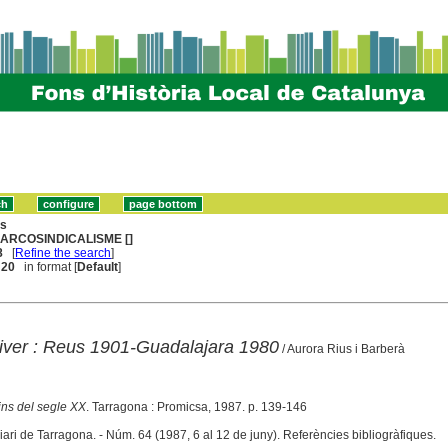
ns
ARCOSINDICALISME []
8
[
Refine the search
]
. 20
in format [
Default
]
liver : Reus 1901-Guadalajara 1980
/ Aurora Rius i Barberà
ins del segle XX
. Tarragona : Promicsa, 1987. p. 139-146
iari de Tarragona. - Núm. 64 (1987, 6 al 12 de juny). Referències bibliogràfiques.