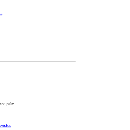
ca
 en: [Núm.
evistes