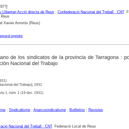
197?]
u Llibertari Acció directa de Reus
;
Confederació Nacional del Treball : CNT
. 
e Reus
al Xavier Amorós (Reus)
aquest registre
ano de los sindicatos de la provincia de Tarragona : p
ción Nacional del Trabajo
1931)
acional del Trabajo], 1931
ny 1, núm. 1 (19 dec. 1931).
sme
;
Sindicalisme
;
Anarcosindicalisme
;
Butlletins
;
Revistes
ació Nacional del Treball : CNT
. Federació Local de Reus