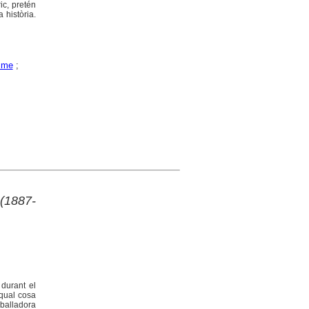
ic, pretén
 història.
sme
;
 (1887-
 durant el
 qual cosa
eballadora