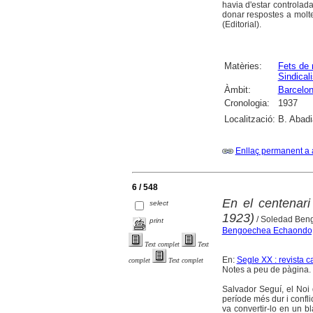
havia d'estar controlada
donar respostes a molte
(Editorial).
Matèries:
Fets de
Sindical
Àmbit:
Barcelo
Cronologia:
1937
Localització:
B. Abadi
Enllaç permanent a 
6 / 548
En el centenari
select
1923)
/ Soledad Ben
print
Bengoechea Echaondo,
Text complet
Text
En:
Segle XX : revista c
complet
Text complet
Notes a peu de pàgina. 
Salvador Seguí, el Noi 
període més dur i confli
va convertir-lo en un bl