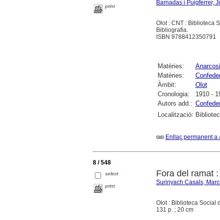
Barnadas i Puigferrer, 
print
Olot : CNT : Biblioteca 
Bibliografia.
ISBN 9788412350791
Matèries:
Anarcosi
Matèries:
Confeder
Àmbit:
Olot
Cronologia:
1910 - 1
Autors add.:
Confeder
Localització:
Bibliote
Enllaç permanent a 
8 / 548
Fora del ramat 
select
Surinyach Casals, Marc
print
Olot : Biblioteca Social 
131 p. ; 20 cm