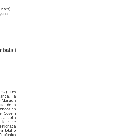
uetes);
agona
mbats i
937). Les
anda, i la
ó Marxista
tral de la
sembocà en
del Govern
 d'aquella
esident de
gestionada
ir total o
Telefònica