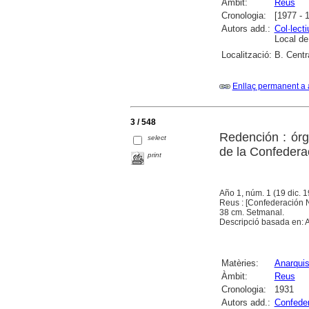
Àmbit:
Reus
Cronologia:
[1977 - 
Autors add.:
Col·lecti
Local d
Localització:
B. Centr
Enllaç permanent a 
3 / 548
Redención : órg
select
de la Confedera
print
Año 1, núm. 1 (19 dic. 
Reus : [Confederación N
38 cm. Setmanal.
Descripció basada en: A
Matèries:
Anarqui
Àmbit:
Reus
Cronologia:
1931
Autors add.:
Confeder