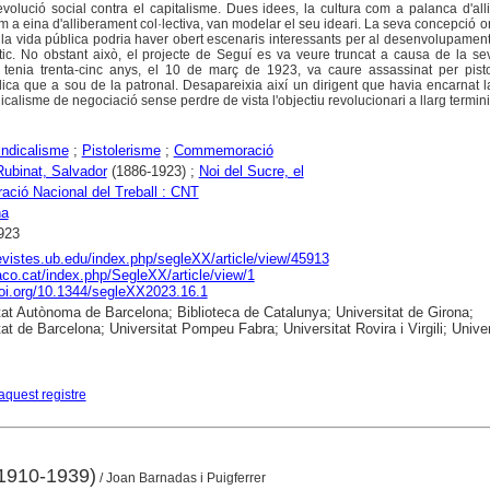
volució social contra el capitalisme. Dues idees, la cultura com a palanca d'al
om a eina d'alliberament col·lectiva, van modelar el seu ideari. La seva concepció or
 la vida pública podria haver obert escenaris interessants per al desenvolupament
ic. No obstant això, el projecte de Seguí es va veure truncat a causa de la se
tenia trenta-cinc anys, el 10 de març de 1923, va caure assassinat per pisto
ndica que a sou de la patronal. Desapareixia així un dirigent que havia encarnat l
icalisme de negociació sense perdre de vista l'objectiu revolucionari a llarg termini
ndicalisme
;
Pistolerisme
;
Commemoració
Rubinat, Salvador
(1886-1923) ;
Noi del Sucre, el
ació Nacional del Treball : CNT
na
923
revistes.ub.edu/index.php/segleXX/article/view/45913
raco.cat/index.php/SegleXX/article/view/1
doi.org/10.1344/segleXX2023.16.1
tat Autònoma de Barcelona; Biblioteca de Catalunya; Universitat de Girona;
tat de Barcelona; Universitat Pompeu Fabra; Universitat Rovira i Virgili; Univer
aquest registre
(1910-1939)
/ Joan Barnadas i Puigferrer