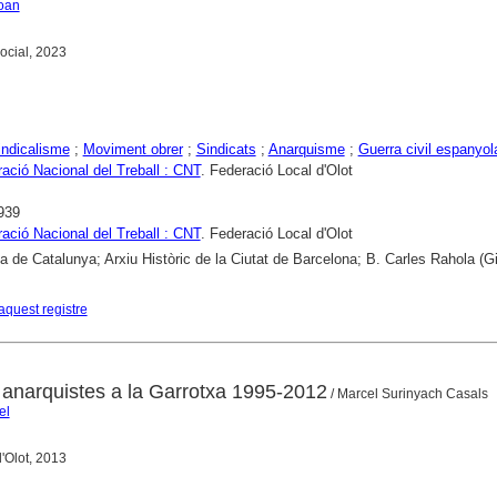
Joan
Social, 2023
ndicalisme
;
Moviment obrer
;
Sindicats
;
Anarquisme
;
Guerra civil espanyol
ació Nacional del Treball : CNT
. Federació Local d'Olot
939
ació Nacional del Treball : CNT
. Federació Local d'Olot
ca de Catalunya; Arxiu Històric de la Ciutat de Barcelona; B. Carles Rahola (G
aquest registre
: anarquistes a la Garrotxa 1995-2012
/ Marcel Surinyach Casals
el
d'Olot, 2013