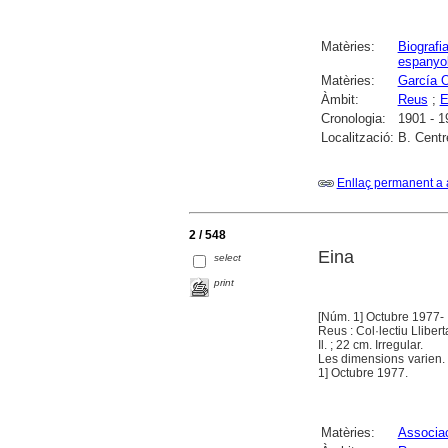
Matèries:
Biografi
espanyol
Matèries:
García O
Àmbit:
Reus
;
E
Cronologia:
1901 - 1
Localització:
B. Centr
Enllaç permanent a 
2 / 548
Eina
select
print
[Núm. 1] Octubre 1977-
Reus : Col·lectiu Lliber
Il. ; 22 cm. Irregular.
Les dimensions varien. 
1] Octubre 1977.
Matèries:
Associac