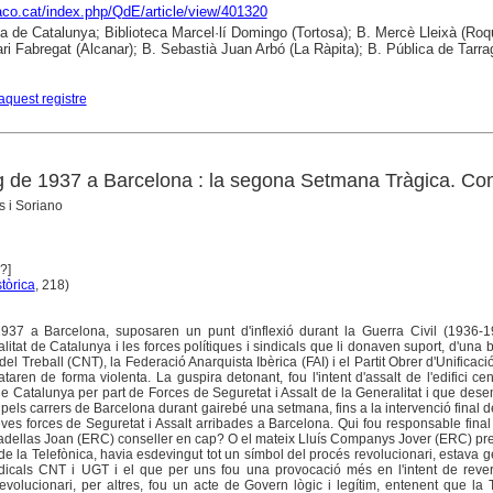
raco.cat/index.php/QdE/article/view/401320
ca de Catalunya; Biblioteca Marcel·lí Domingo (Tortosa); B. Mercè Lleixà (Roq
tari Fabregat (Alcanar); B. Sebastià Juan Arbó (La Ràpita); B. Pública de Tarr
aquest registre
g de 1937 a Barcelona : la segona Setmana Tràgica. Co
s i Soriano
?]
tòrica
, 218)
937 a Barcelona, suposaren un punt d'inflexió durant la Guerra Civil (1936-1
litat de Catalunya i les forces polítiques i sindicals que li donaven suport, d'una b
l Treball (CNT), la Federació Anarquista Ibèrica (FAI) i el Partit Obrer d'Unificaci
taren de forma violenta. La guspira detonant, fou l'intent d'assalt de l'edifici cen
de Catalunya per part de Forces de Seguretat i Assalt de la Generalitat i que de
 pels carrers de Barcelona durant gairebé una setmana, fins a la intervenció final 
eves forces de Seguretat i Assalt arribades a Barcelona. Qui fou responsable final
radellas Joan (ERC) conseller en cap? O el mateix Lluís Companys Jover (ERC) pr
i de la Telefònica, havia esdevingut tot un símbol del procés revolucionari, estava 
dicals CNT i UGT i el que per uns fou una provocació més en l'intent de revert
evolucionari, per altres, fou un acte de Govern lògic i legítim, entenent que la 