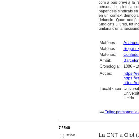
com a pas previ a la re
personal i el sindicat c
paper dels sindicats en
en un context democràt
defunció. Quan només 
Sindicats Lliures, tot i
unitària d'un anarcosind
Matèries:
Anarcosi
Matèries:
Seguí i 
Matèries:
Confeder
Àmbit:
Barcelo
Cronologia:
1886 - 1
Accés:
https://
https://
https://
Localització:
Universi
Universi
Lleida
Enllaç permanent a 
7 / 548
La CNT a Olot 
select