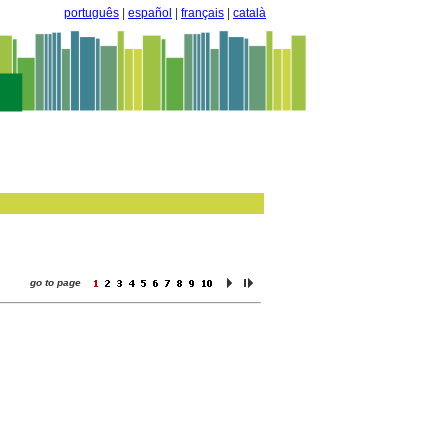
português
|
español
|
français
|
català
go to page