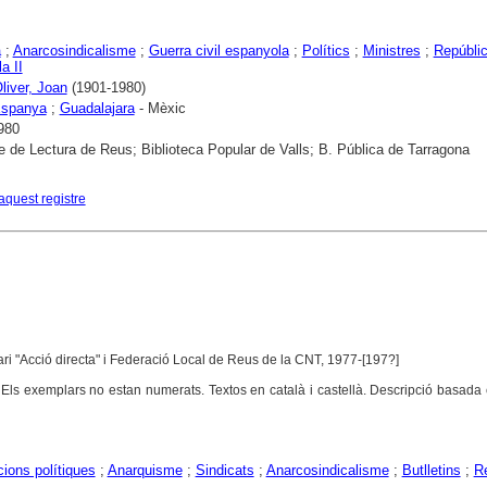
a
;
Anarcosindicalisme
;
Guerra civil espanyola
;
Polítics
;
Ministres
;
Repúbli
a II
liver, Joan
(1901-1980)
spanya
;
Guadalajara
- Mèxic
980
e de Lectura de Reus; Biblioteca Popular de Valls; B. Pública de Tarragona
aquest registre
tari "Acció directa" i Federació Local de Reus de la CNT, 1977-[197?]
Els exemplars no estan numerats. Textos en català i castellà. Descripció basada
ions polítiques
;
Anarquisme
;
Sindicats
;
Anarcosindicalisme
;
Butlletins
;
R