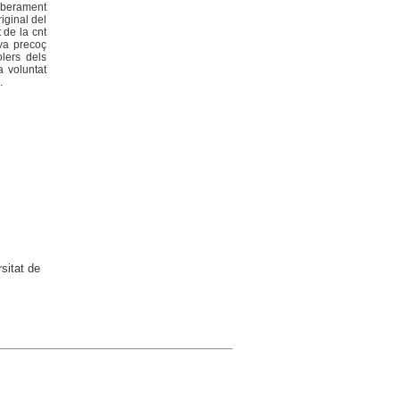
liberament
iginal del
 de la cnt
va precoç
lers dels
a voluntat
.
sitat de