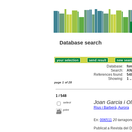
Database search
Database:
fo
Search:
AN
References found:
54
Showing:
1 .
page 1 of 28
1 / 548
Joan Garcia i O
select
Rius i Barberà, Aurora
print
En:
006511
20 tarragon
Publicat a Revista del D