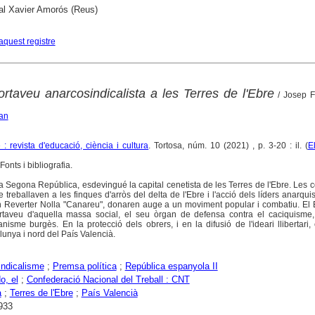
al Xavier Amorós (Reus)
aquest registre
rtaveu anarcosindicalista a les Terres de l'Ebre
/ Josep F
ran
: revista d'educació, ciència i cultura
. Tortosa, núm. 10 (2021) , p. 3-20 : il. (
E
onts i bibliografia.
 Segona República, esdevingué la capital cenetista de les Terres de l'Ebre. Les 
 treballaven a les finques d'arròs del delta de l'Ebre i l'acció dels líders anarquis
an Reverter Nolla "Canareu", donaren auge a un moviment popular i combatiu. El
rtaveu d'aquella massa social, el seu òrgan de defensa contra el caciquisme,
canisme burgès. En la protecció dels obrers, i en la difusió de l'ideari llibertari,
lunya i nord del País Valencià.
ndicalisme
;
Premsa política
;
República espanyola II
o, el
;
Confederació Nacional del Treball : CNT
a
;
Terres de l'Ebre
;
País Valencià
933