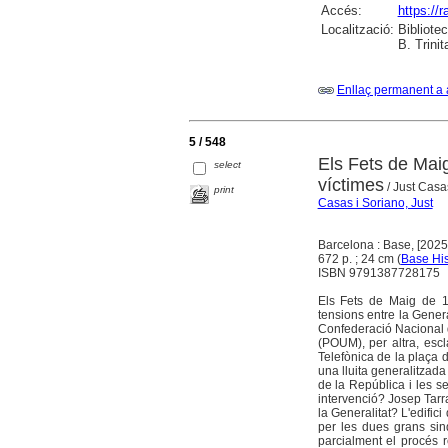
Accés:
https://
Localització:
Bibliote
B. Trini
Enllaç permanent a 
5 / 548
Els Fets de Mai
select
víctimes
/ Just Casa
print
Casas i Soriano, Just
Barcelona : Base, [2025
672 p. ; 24 cm (
Base His
ISBN 9791387728175
Els Fets de Maig de 1
tensions entre la Genera
Confederació Nacional de
(POUM), per altra, escla
Telefònica de la plaça 
una lluita generalitzada
de la República i les s
intervenció? Josep Tar
la Generalitat? L'edific
per les dues grans sin
parcialment el procés r