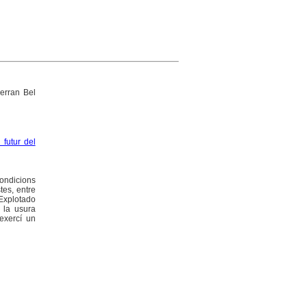
erran Bel
l futur del
condicions
tes, entre
 Explotado
 la usura
 exercí un