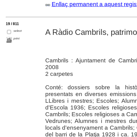
Enllaç permanent a aquest regis
19 / 811
A Ràdio Cambrils, patrimon
select
print
Cambrils : Ajuntament de Cambril
2008
2 carpetes
Conté: dossiers sobre la hist
presentats en diverses emissions
LLibres i mestres; Escoles; Alum
d'Escola 1936; Escoles religiose
Cambrils; Escoles religioses a Ca
Vedrunes; Alumnes i mestres dur
locals d'ensenyament a Cambrils;
del barri de la Platja 1928 i ca. 