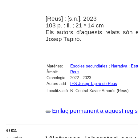
[Reus] : [s.n.], 2023
103 p. : il. ; 21 * 14 cm
Els autors d'aquests relats són 
Josep Tapiró.
Matèries:
Escoles secundàries
;
Narrativa
;
Est
Àmbit:
Reus
Cronologia:
2022 - 2023
Autors add.:
IES Josep Tapiró de Reus
Localització:
B. Central Xavier Amorós (Reus)
Enllaç permanent a aquest regis
4 / 811
select