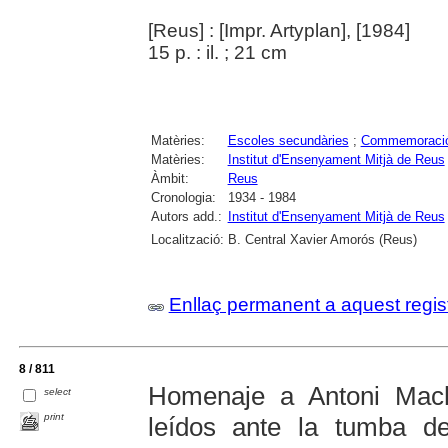
[Reus] : [Impr. Artyplan], [1984]
15 p. : il. ; 21 cm
Matèries:
Escoles secundàries
;
Commemoraci
Matèries:
Institut d'Ensenyament Mitjà de Reus
Àmbit:
Reus
Cronologia:
1934 - 1984
Autors add.:
Institut d'Ensenyament Mitjà de Reus
Localització:
B. Central Xavier Amorós (Reus)
Enllaç permanent a aquest regis
8 / 811
Homenaje a Antoni Mac
select
print
leídos ante la tumba d