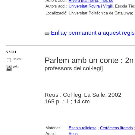
Autors add.:
Rivera Marinel·lo, Inés de
Autors add.:
Universitat Rovira i Virgili
. Escola Tèc
Localització:
Universitat Politècnica de Catalunya; U
Enllaç permanent a aquest regis
5 / 811
Parlem amb un conte : 2n R
select
print
professors del col·legi]
Reus : Col·legi La Salle, 2002
165 p. : il. ; 14 cm
Matèries:
Escola religiosa
;
Certàmens literaris
Àmbit:
Reus