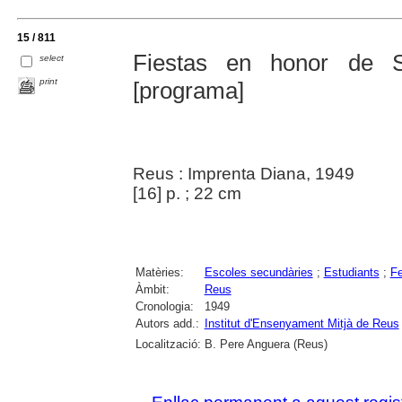
15 / 811
Fiestas en honor de 
select
print
[programa]
Reus : Imprenta Diana, 1949
[16] p. ; 22 cm
Matèries:
Escoles secundàries
;
Estudiants
;
Fe
Àmbit:
Reus
Cronologia:
1949
Autors add.:
Institut d'Ensenyament Mitjà de Reus
Localització:
B. Pere Anguera (Reus)