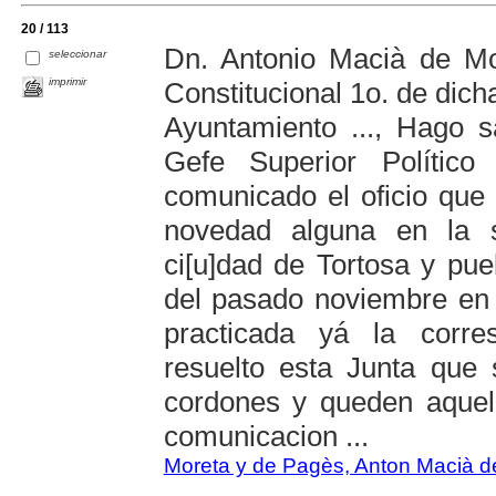
20 / 113
Dn. Antonio Macià de Mo
seleccionar
imprimir
Constitucional 1o. de dich
Ayuntamiento ..., Hago 
Gefe Superior Polític
comunicado el oficio que
novedad alguna en la s
ci[u]dad de Tortosa y pu
del pasado noviembre en
practicada yá la corre
resuelto esta Junta que 
cordones y queden aquell
comunicacion ...
Moreta y de Pagès, Anton Macià d