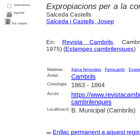
Expropiacions per a la con
seleccionar
imprimir
Salceda Castells
Salceda i Castells, Josep
Text complet
En:
Revista Cambrils
. Cambr
1975) (
Estampes cambrilenques
)
Matèries:
Xarxa ferroviària
;
Ferrocarrils
;
Expro
Àmbit:
Cambrils
Cronologia:
1863 - 1864
Accés:
https://www.revistacambr
cambrilenques
Localització:
B. Municipal (Cambrils)
Enllaç permanent a aquest regis