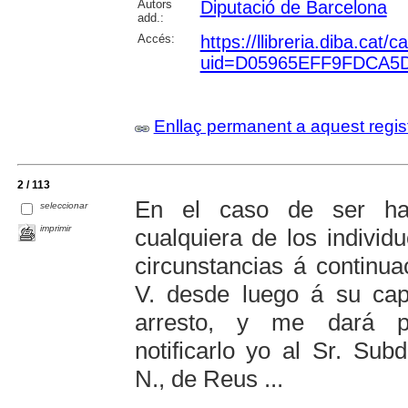
Autors
Diputació de Barcelona
add.:
Accés:
https://llibreria.diba.cat
uid=D05965EFF9FDCA5
Enllaç permanent a aquest regis
2 / 113
En el caso de ser hal
seleccionar
imprimir
cualquiera de los indivi
circunstancias á continu
V. desde luego á su cap
arresto, y me dará p
notificarlo yo al Sr. Sub
N., de Reus ...