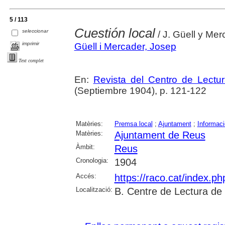
5 / 113
Cuestión local
seleccionar
/ J. Güell y Mer
imprimir
Güell i Mercader, Josep
Text complet
En:
Revista del Centro de Lectu
(Septiembre 1904), p. 121-122
Matèries:
Premsa local
;
Ajuntament
;
Informaci
Matèries:
Ajuntament de Reus
Àmbit:
Reus
Cronologia:
1904
Accés:
https://raco.cat/index.p
Localització:
B. Centre de Lectura de