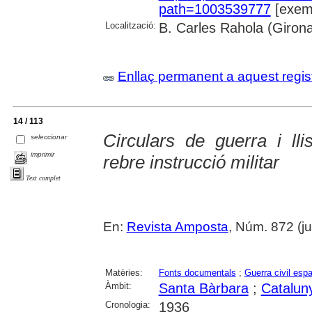
path=1003539777
[exemp
Localització:
B. Carles Rahola (Giron
Enllaç permanent a aquest regis
14 / 113
Circulars de guerra i lli
seleccionar
imprimir
rebre instrucció militar
Text complet
En:
Revista Amposta
, Núm. 872 (ju
Matèries:
Fonts documentals
;
Guerra civil esp
Àmbit:
Santa Bàrbara
;
Catalun
Cronologia:
1936