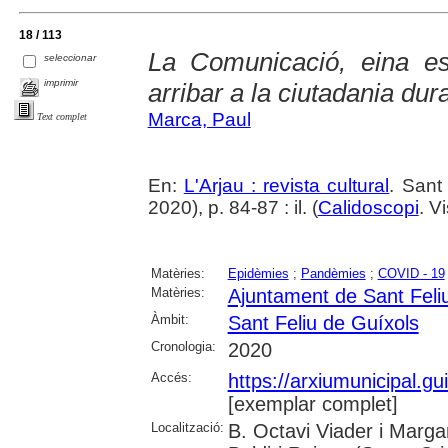
18 / 113
La Comunicació, eina es
seleccionar
imprimir
arribar a la ciutadania du
Marca, Paul
Text complet
En:
L'Arjau : revista cultural
. Sant
2020), p. 84-87 : il. (
Calidoscopi
. V
Matèries:
Epidèmies
;
Pandèmies
;
COVID - 19
Matèries:
Ajuntament de Sant Feli
Àmbit:
Sant Feliu de Guíxols
Cronologia:
2020
Accés:
https://arxiumunicipal.g
[exemplar complet]
Localització:
B. Octavi Viader i Margar