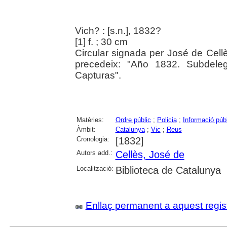
Vich? : [s.n.], 1832?
[1] f. ; 30 cm
Circular signada per José de Cellès.
precedeix: "Año 1832. Subdeleg
Capturas".
Matèries:
Ordre públic
;
Policia
;
Informació púb
Àmbit:
Catalunya
;
Vic
;
Reus
Cronologia:
[1832]
Autors add.:
Cellès, José de
Localització:
Biblioteca de Catalunya
Enllaç permanent a aquest regis