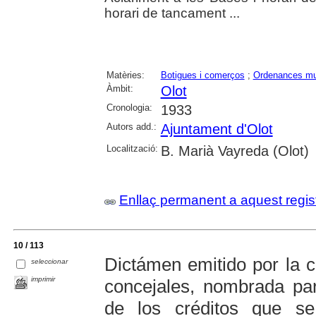
horari de tancament ...
Matèries:
Botigues i comerços
;
Ordenances mu
Àmbit:
Olot
Cronologia:
1933
Autors add.:
Ajuntament d'Olot
Localització:
B. Marià Vayreda (Olot)
Enllaç permanent a aquest regis
10 / 113
Dictámen emitido por la 
seleccionar
imprimir
concejales, nombrada par
de los créditos que s