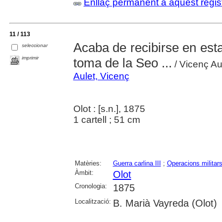
Enllaç permanent a aquest regis
11 / 113
Acaba de recibirse en esta 
seleccionar
imprimir
toma de la Seo ...
/ Vicenç Au
Aulet, Vicenç
Olot : [s.n.], 1875
1 cartell ; 51 cm
Matèries:
Guerra carlina III
;
Operacions militar
Àmbit:
Olot
Cronologia:
1875
Localització:
B. Marià Vayreda (Olot)