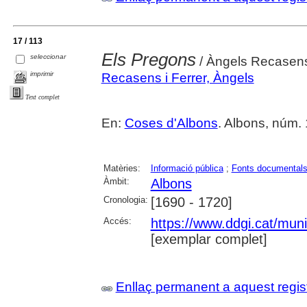
17 / 113
Els Pregons
seleccionar
/ Àngels Recasen
imprimir
Recasens i Ferrer, Àngels
Text complet
En:
Coses d'Albons
. Albons, núm. 1
Matèries:
Informació pública
;
Fonts documental
Àmbit:
Albons
Cronologia:
[1690 - 1720]
Accés:
https://www.ddgi.cat/mun
[exemplar complet]
Enllaç permanent a aquest regis