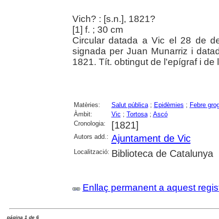
Vich? : [s.n.], 1821?
[1] f. ; 30 cm
Circular datada a Vic el 28 de 
signada per Juan Munarriz i dat
1821. Tít. obtingut de l'epígraf i de 
Matèries:
Salut pública
;
Epidèmies
;
Febre gro
Àmbit:
Vic
;
Tortosa
;
Ascó
Cronologia:
[1821]
Autors add.:
Ajuntament de Vic
Localització:
Biblioteca de Catalunya
Enllaç permanent a aquest regis
página 1 de 6