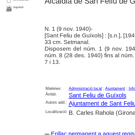
Alcaldia de San Feliu de Gu
imprimir
N. 1 (9 nov. 1940)-
[Sant Feliu de Guíxols] : [s.n.], [194
33 cm. Setmanal.
Disposem del núm. 1 (9 nov. 1940
núm. 8 (28 des. 1940) fins al núm.
7 i 13.
Matèries:
Administració local
;
Ajuntament
;
Inf
Àmbit:
Sant Feliu de Guíxols
Autors add.:
Ajuntament de Sant Feli
Localització:
B. Carles Rahola (Giron
Enllaç permanent a aquest regis