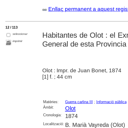
Enllaç permanent a aquest regis
12 / 113
Habitantes de Olot : el 
seleccionar
imprimir
General de esta Provincia .
Olot : Impr. de Juan Bonet, 1874
[1] f. ; 44 cm
Matèries:
Guerra carlina III
;
Informació pública
Àmbit:
Olot
Cronologia:
1874
Localització:
B. Marià Vayreda (Olot)