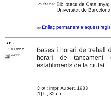
Localització:
Biblioteca de Catalunya;
Universitat de Barcelona
Enllaç permanent a aquest regis
8 / 113
Bases i horari de treball 
seleccionar
imprimir
horari de tancament 
establiments de la ciutat...
Olot : Impr. Aubert, 1933
[1] f. ; 32 cm