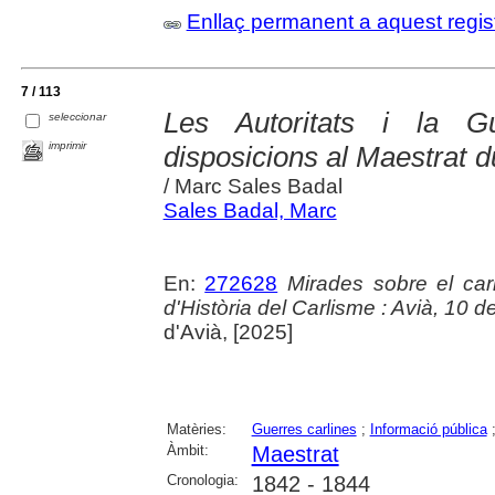
Enllaç permanent a aquest regis
7 / 113
Les Autoritats i la G
seleccionar
imprimir
disposicions al Maestrat d
/ Marc Sales Badal
Sales Badal, Marc
En:
272628
Mirades sobre el ca
d'Història del Carlisme : Avià, 10 
d'Avià, [2025]
Matèries:
Guerres carlines
;
Informació pública
Àmbit:
Maestrat
Cronologia:
1842 - 1844