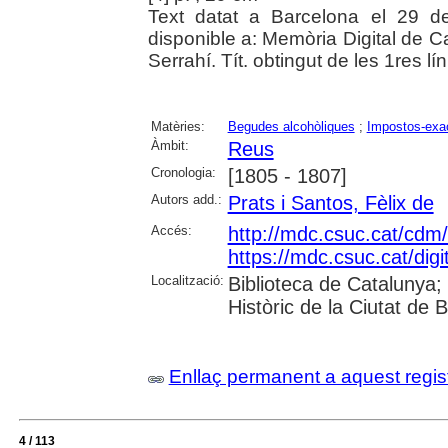
Text datat a Barcelona el 29 de
disponible a: Memòria Digital de C
Serrahí. Tít. obtingut de les 1res lín
Matèries:
Begudes alcohòliques
;
Impostos-exa
Àmbit:
Reus
Cronologia:
[1805 - 1807]
Autors add.:
Prats i Santos, Fèlix de
Accés:
http://mdc.csuc.cat/cdm/
https://mdc.csuc.cat/digi
Localització:
Biblioteca de Catalunya;
Històric de la Ciutat de 
Enllaç permanent a aquest regis
4 / 113