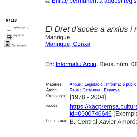
Enllaç permanent a aquest regis
6 / 113
El Dret d'accès a arxius i 
seleccionar
imprimir
Manrique
Manrique, Conxa
Text complet
En:
Informatiu Arxiu
. Reus, núm. 08 
Matèries:
Arxius
;
Legislació
;
Informació públic
Àmbit:
Reus
;
Catalunya
;
Espanya
Cronologia:
[1978 - 2004]
Accés:
https://xacpremsa.cultu
id=0000746646
[Exempla
Localització:
B. Central Xavier Amoró