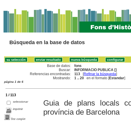
Búsqueda en la base de datos
Base de datos:
fons
Buscar:
INFORMACIO PUBLICA []
Referencias encontradas:
113
[
Refinar la búsqueda
]
Mostrando:
1 .. 20
en el formato [
Estandar
]
página 1 de 6
1 / 113
Guia de plans locals co
seleccionar
imprimir
província de Barcelona
Text complet