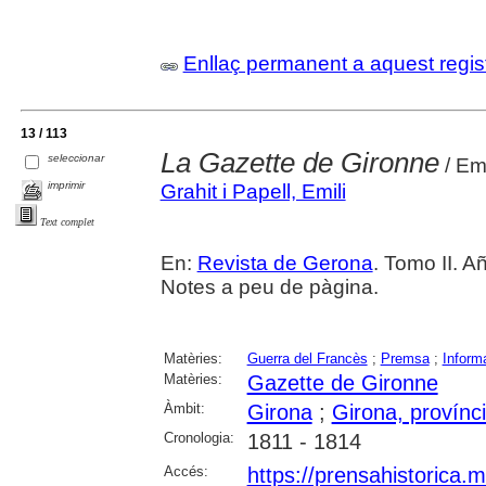
Enllaç permanent a aquest regis
13 / 113
La Gazette de Gironne
seleccionar
/ Emi
imprimir
Grahit i Papell, Emili
Text complet
En:
Revista de Gerona
. Tomo II. Añ
Notes a peu de pàgina.
Matèries:
Guerra del Francès
;
Premsa
;
Inform
Matèries:
Gazette de Gironne
Àmbit:
Girona
;
Girona, provínc
Cronologia:
1811 - 1814
Accés:
https://prensahistorica