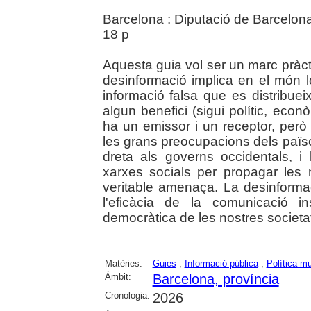
Barcelona : Diputació de Barcelon
18 p
Aquesta guia vol ser un marc pràctic 
desinformació implica en el món 
informació falsa que es distribuei
algun benefici (sigui polític, econò
ha un emissor i un receptor, però
les grans preocupacions dels païs
dreta als governs occidentals, i l
xarxes socials per propagar les n
veritable amenaça. La desinformac
l'eficàcia de la comunicació ins
democràtica de les nostres societa
Matèries:
Guies
;
Informació pública
;
Política mu
Àmbit:
Barcelona, província
Cronologia:
2026