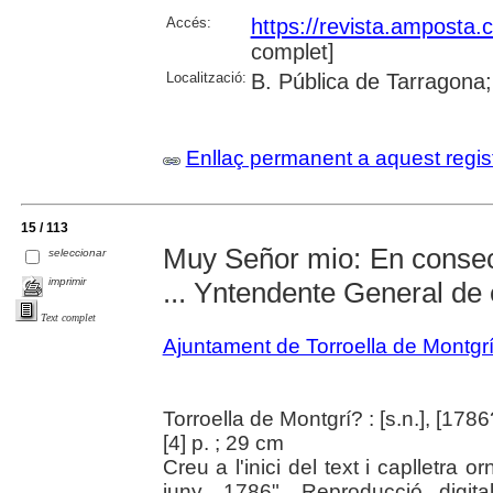
Accés:
https://revista.amposta.
complet]
Localització:
B. Pública de Tarragona;
Enllaç permanent a aquest regis
15 / 113
Muy Señor mio: En consec
seleccionar
imprimir
... Yntendente General de e
Text complet
Ajuntament de Torroella de Montgr
Torroella de Montgrí? : [s.n.], [1786
[4] p. ; 29 cm
Creu a l'inici del text i caplletra or
juny, 1786". Reproducció digit