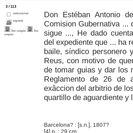
3 / 113
Don Estéban Antonio de 
seleccionar
imprimir
Comision Gubernativa ... 
sigue ..., He dado cuent
Text complet
Text
complet
del expediente que ... ha 
baile, síndico personero 
Reus, con motivo de quer
de tomar guias y dar los 
Reglamento de 26 de a
exâccion del arbitrio de l
quartillo de aguardiente y l
Barcelona? : [s.n.], 1807?
[4] p. ; 29 cm