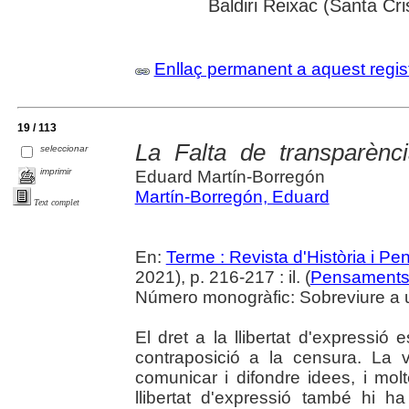
Baldiri Reixac (Santa Cri
Enllaç permanent a aquest regis
19 / 113
La Falta de transparènci
seleccionar
imprimir
Eduard Martín-Borregón
Martín-Borregón, Eduard
Text complet
En:
Terme : Revista d'Història i P
2021), p. 216-217 : il. (
Pensament
Número monogràfic: Sobreviure a
El dret a la llibertat d'expressió
contraposició a la censura. La
comunicar i difondre idees, i mo
llibertat d'expressió també hi h