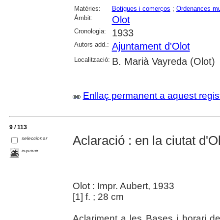
Matèries:
Botigues i comerços
;
Ordenances mu
Àmbit:
Olot
Cronologia:
1933
Autors add.:
Ajuntament d'Olot
Localització:
B. Marià Vayreda (Olot)
Enllaç permanent a aquest regis
9 / 113
Aclaració : en la ciutat d'O
seleccionar
imprimir
Olot : Impr. Aubert, 1933
[1] f. ; 28 cm
Aclariment a les Bases i horari de