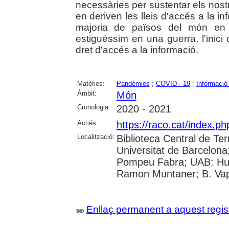
necessàries per sustentar els nos
en deriven les lleis d'accés a la 
majoria de països del món en e
estiguéssim en una guerra, l'inic
dret d'accés a la informació.
Matèries:
Pandèmies
;
COVID - 19
;
Informació
Àmbit:
Món
Cronologia:
2020 - 2021
Accés:
https://raco.cat/index.p
Localització:
Biblioteca Central de Ter
Universitat de Barcelona;
Pompeu Fabra; UAB: Huma
Ramon Muntaner; B. Vapo
Enllaç permanent a aquest regis