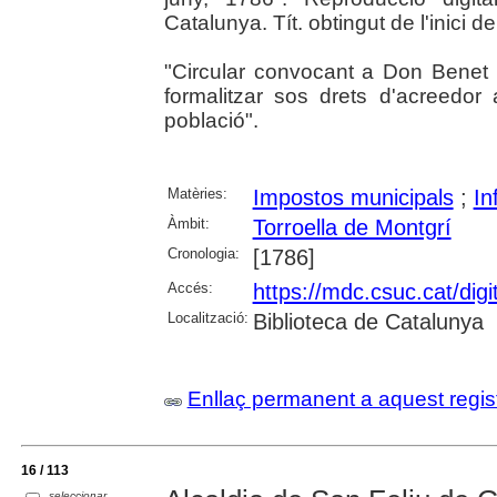
Catalunya. Tít. obtingut de l'inici del
"Circular convocant a Don Bene
formalitzar sos drets d'acreedor 
població".
Matèries:
Impostos municipals
;
In
Àmbit:
Torroella de Montgrí
Cronologia:
[1786]
Accés:
https://mdc.csuc.cat/digi
Localització:
Biblioteca de Catalunya
Enllaç permanent a aquest regis
16 / 113
seleccionar