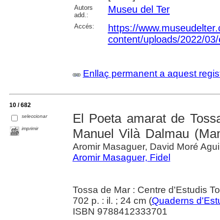
Autors
Museu del Ter
add.:
Accés:
https://www.museudelter.
content/uploads/2022/03/
Enllaç permanent a aquest regis
10 / 682
El Poeta amarat de Tossa 
seleccionar
imprimir
Manuel Vilà Dalmau (Man
Aromir Masaguer, David Moré Agui
Aromir Masaguer, Fidel
Tossa de Mar : Centre d'Estudis T
702 p. : il. ; 24 cm (
Quaderns d'Est
ISBN 9788412333701