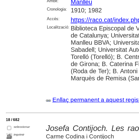
Àmbit:
Manlleu
Cronologia:
1910; 1982
Accés:
https://raco.cat/index.p
Localització:
Biblioteca Episcopal de V
de Catalunya; Universita
Manlleu BBVA; Universitat 
Sabadell; Universitat Au
Torelló (Torelló); B. Cen
de Girona; B. Caterina 
(Roda de Ter); B. Antoni 
Marquès de Remisa (Sant
Enllaç permanent a aquest regis
18 / 682
Josefa Contijoch. Les rao
seleccionar
imprimir
Carme Codina i Contijoch