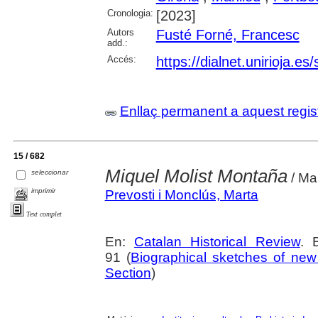
Cronologia:
[2023]
Autors
Fusté Forné, Francesc
add.:
Accés:
https://dialnet.unirioja.e
Enllaç permanent a aquest regis
15 / 682
Miquel Molist Montaña
seleccionar
/ Ma
imprimir
Prevosti i Monclús, Marta
Text complet
En:
Catalan Historical Review
. 
91 (
Biographical sketches of new
Section
)