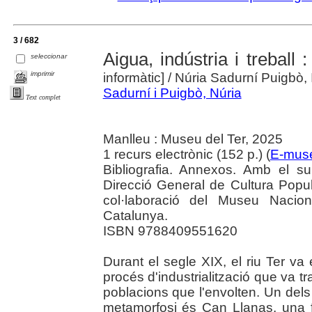
3 / 682
Aigua, indústria i treball
seleccionar
imprimir
informàtic]
/ Núria Sadurní Puigbò,
Sadurní i Puigbò, Núria
Text complet
Manlleu : Museu del Ter, 2025
1 recurs electrònic (152 p.) (
E-muse
Bibliografia. Annexos. Amb el s
Direcció General de Cultura Popul
col·laboració del Museu Nacio
Catalunya.
ISBN 9788409551620
Durant el segle XIX, el riu Ter va 
procés d'industrialització que va tr
poblacions que l'envolten. Un dels
metamorfosi és Can Llanas, una 