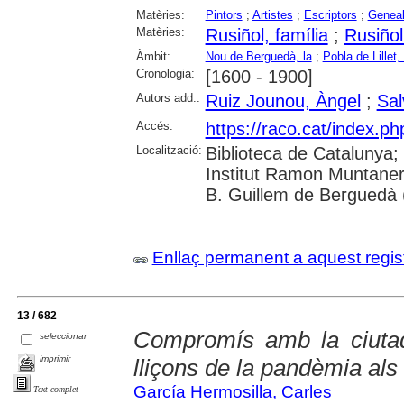
Matèries:
Pintors
;
Artistes
;
Escriptors
;
Geneal
Matèries:
Rusiñol, família
;
Rusiñol
Àmbit:
Nou de Berguedà, la
;
Pobla de Lillet, 
Cronologia:
[1600 - 1900]
Autors add.:
Ruiz Jounou, Àngel
;
Sa
Accés:
https://raco.cat/index.ph
Localització:
Biblioteca de Catalunya;
Institut Ramon Muntaner
B. Guillem de Berguedà (
Enllaç permanent a aquest regis
13 / 682
Compromís amb la ciutada
seleccionar
imprimir
lliçons de la pandèmia al
García Hermosilla, Carles
Text complet