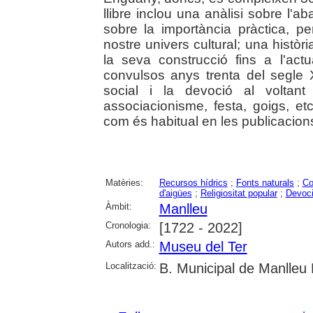
llibre inclou una anàlisi sobre l'ab
sobre la importància pràctica, p
nostre univers cultural; una histò
la seva construcció fins a l'act
convulsos anys trenta del segle X
social i la devoció al volta
associacionisme, festa, goigs, etc.
com és habitual en les publicacions
Matèries:
Recursos hídrics
;
Fonts naturals
;
Co
d'aigües
;
Religiositat popular
;
Devoci
Àmbit:
Manlleu
Cronologia:
[1722 - 2022]
Autors add.:
Museu del Ter
Localització:
B. Municipal de Manlleu