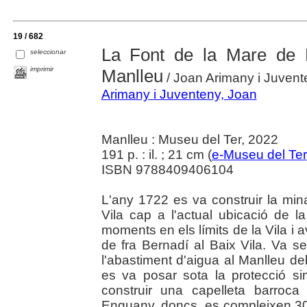
19 / 682
La Font de la Mare de D
seleccionar
imprimir
Manlleu
/ Joan Arimany i Juvent
Arimany i Juventeny, Joan
Manlleu : Museu del Ter, 2022
191 p. : il. ; 21 cm (
e-Museu del Ter
ISBN 9788409406104
L'any 1722 es va construir la min
Vila cap a l'actual ubicació de 
moments en els límits de la Vila i av
de fra Bernadí al Baix Vila. Va s
l'abastiment d'aigua al Manlleu del
es va posar sota la protecció s
construir una capelleta barroca
Enguany, doncs, es compleixen 300