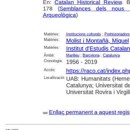
En:
Catalan Historical Review
. 
178 (
Semblances dels nous m
Arqueològica
)
Matèries:
Institucions culturals
;
Prehistoriadors
Matèries:
Molist i Montañà, Miquel
Matèries:
Institut d'Estudis Catala
Àmbit:
Manlleu
;
Barcelona
;
Catalunya
Cronologia:
1956 - 2019
Accés:
https://raco.cat/index.p
Localització:
UAB: Humanitats (Hemerot
Catalunya; Universitat d
Universitat Rovira i Virgili
Enllaç permanent a aquest regis