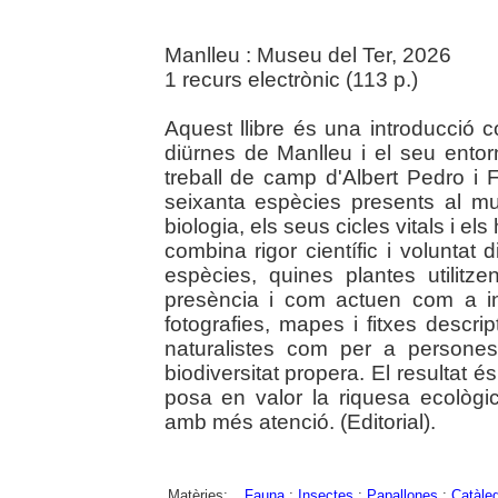
Manlleu : Museu del Ter, 2026
1 recurs electrònic (113 p.)
Aquest llibre és una introducció 
diürnes de Manlleu i el seu entorn 
treball de camp d'Albert Pedro i F
seixanta espècies presents al mu
biologia, els seus cicles vitals i el
combina rigor científic i voluntat 
espècies, quines plantes utilitz
presència i com actuen com a in
fotografies, mapes i fitxes descri
naturalistes com per a persone
biodiversitat propera. El resultat 
posa en valor la riquesa ecològica
amb més atenció. (Editorial).
Matèries:
Fauna
;
Insectes
;
Papallones
;
Catàle