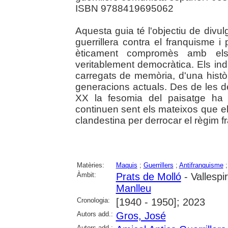
ISBN 9788419695062
Aquesta guia té l'objectiu de divul
guerrillera contra el franquisme i 
èticament compromès amb els v
veritablement democràtica. Els ind
carregats de memòria, d'una històr
generacions actuals. Des de les d
XX la fesomia del paisatge ha 
continuen sent els mateixos que el
clandestina per derrocar el règim f
Matèries:
Maquis
;
Guerrillers
;
Antifranquisme
Àmbit:
Prats de Molló
- Vallespi
Manlleu
Cronologia:
[1940 - 1950]; 2023
Autors add.:
Gros, José
Autors add.: