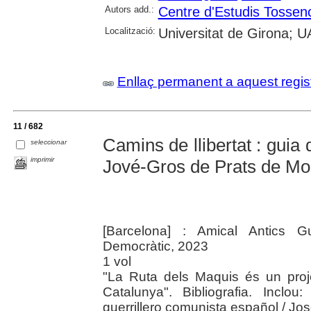
Autors add.:
Centre d'Estudis Tossen
Localització:
Universitat de Girona; UA
Enllaç permanent a aquest regis
11 / 682
Camins de llibertat : guia
seleccionar
imprimir
Jové-Gros de Prats de Mol
[Barcelona] : Amical Antics Gu
Democràtic, 2023
1 vol
"La Ruta dels Maquis és un proje
Catalunya". Bibliografia. Incl
guerrillero comunista español / Jos