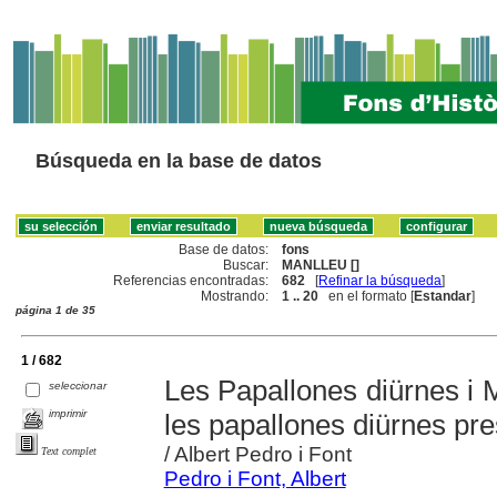
Búsqueda en la base de datos
Base de datos:
fons
Buscar:
MANLLEU []
Referencias encontradas:
682
[
Refinar la búsqueda
]
Mostrando:
1 .. 20
en el formato [
Estandar
]
página 1 de 35
1 / 682
Les Papallones diürnes i M
seleccionar
imprimir
les papallones diürnes pr
/ Albert Pedro i Font
Text complet
Pedro i Font, Albert