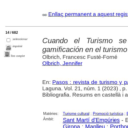
Enllaç permanent a aquest regis
14 / 682
Cuando el Turismo se
seleccionar
imprimir
gamificación en el turismo
Olbrich, Francesc Fusté-Forné
Text complet
Olbrich, Jennifer
En:
Pasos : revista de turismo y pa
Laguna. Vol. 21, núm. 1 (2023) , p.
Bibliografia. Resums en castellà i 
Matèries:
Turisme cultural
;
Promoció turística
;
Àmbit:
Sant Martí d'Empúries
- E
Girona
;
Manlleu
;
Portbo