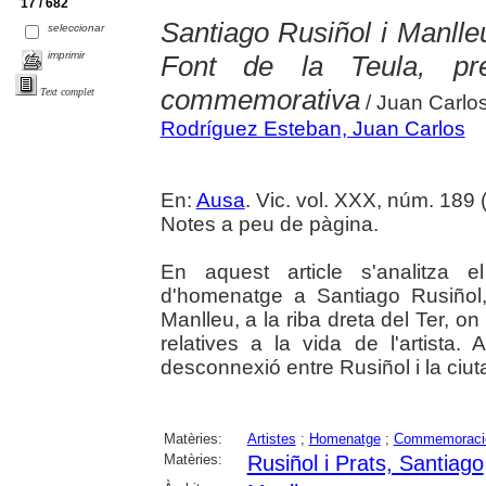
17 / 682
Santiago Rusiñol i Manlleu
seleccionar
imprimir
Font de la Teula, pr
commemorativa
Text complet
/ Juan Carlo
Rodríguez Esteban, Juan Carlos
En:
Ausa
. Vic. vol. XXX, núm. 189 
Notes a peu de pàgina.
En aquest article s'analitza 
d'homenatge a Santiago Rusiñol,
Manlleu, a la riba dreta del Ter, o
relatives a la vida de l'artista.
desconnexió entre Rusiñol i la ciuta
Matèries:
Artistes
;
Homenatge
;
Commemoraci
Matèries:
Rusiñol i Prats, Santiago