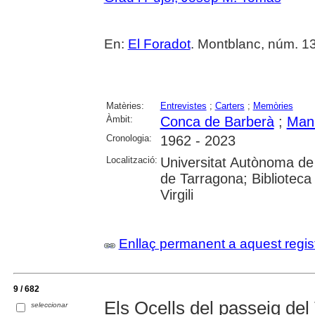
En:
El Foradot
. Montblanc, núm. 136
Matèries:
Entrevistes
;
Carters
;
Memòries
Àmbit:
Conca de Barberà
;
Manl
Cronologia:
1962 - 2023
Localització:
Universitat Autònoma de 
de Tarragona; Biblioteca 
Virgili
Enllaç permanent a aquest regis
9 / 682
Els Ocells del passeig del
seleccionar