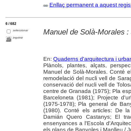
Enllaç permanent a aquest regis
6 / 682
Manuel de Solà-Morales : 
seleccionar
imprimir
En:
Quaderns d'arquitectura i urb
Plànols, plantes, alçats, perspe
Manuel de Solà-Morales. Conté el
remodelació del nucli vell de Sar
conservació del nucli vell de Tolo
centre de Granada (1975); Pla espec
Barceloneta (1981); Projecte d'ur
(1975-1978); Pla general de Ban
(1980). Conté els articles: De la
Damián Quero Castanys; El traç
ensenyances a l'Escola d'Arquitec
els plans de Banyoles i Manlleu / J