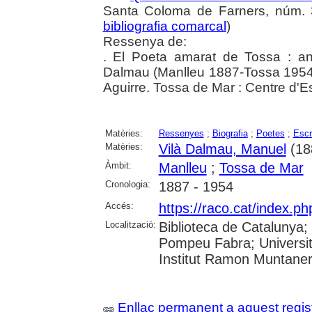
Santa Coloma de Farners, núm. 3
bibliografia comarcal
)
Ressenya de:
. El Poeta amarat de Tossa : an
Dalmau (Manlleu 1887-Tossa 1954)
Aguirre. Tossa de Mar : Centre d'
Matèries:
Ressenyes
;
Biografia
;
Poetes
;
Escr
Matèries:
Vilà Dalmau, Manuel
(18
Àmbit:
Manlleu
;
Tossa de Mar
Cronologia:
1887 - 1954
Accés:
https://raco.cat/index.
Localització:
Biblioteca de Catalunya; U
Pompeu Fabra; Universita
Institut Ramon Muntane
Enllaç permanent a aquest regis