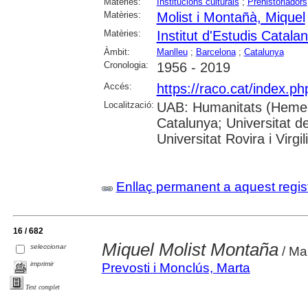
Matèries:
Institucions culturals
;
Prehistoriadors
Matèries:
Molist i Montañà, Miquel
Matèries:
Institut d'Estudis Catala
Àmbit:
Manlleu
;
Barcelona
;
Catalunya
Cronologia:
1956 - 2019
Accés:
https://raco.cat/index.p
Localització:
UAB: Humanitats (Hemerot
Catalunya; Universitat d
Universitat Rovira i Virgili
Enllaç permanent a aquest regis
16 / 682
Miquel Molist Montaña
seleccionar
/ Ma
imprimir
Prevosti i Monclús, Marta
Text complet