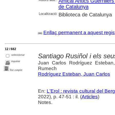
Amical Antics Guerriller
de Catalunya
Localització:
Biblioteca de Catalunya
Enllaç permanent a aquest regis
12 / 682
Santiago Rusiñol i els seus
seleccionar
imprimir
Juan Carlos Rodríguez Esteban
Rumech
Text complet
Rodríguez Esteban, Juan Carlos
En:
L'Erol : revista cultural del Be
2022), p. 47-51 : il. (
Articles
)
Notes.