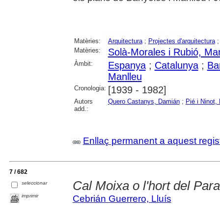
Matèries:
Arquitectura
;
Projectes d'arquitectura
Matèries:
Solà-Morales i Rubió, Ma
Àmbit:
Espanya
;
Catalunya
;
Ba
Manlleu
Cronologia:
[1939 - 1982]
Autors
Quero Castanys, Damián
;
Pié i Ninot,
add.:
Enllaç permanent a aquest regis
7 / 682
Cal Moixa o l'hort del Par
seleccionar
imprimir
Cebrián Guerrero, Lluís