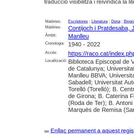
traducció visibilitza i reivindica la l
Matèries:
Escriptores
;
Literatura
;
Dona
;
Biogra
Matèries:
Contijoch i Pratdesaba, 
Àmbit:
Manlleu
Cronologia:
1940 - 2022
Accés:
https://raco.cat/index.p
Localització:
Biblioteca Episcopal de V
de Catalunya; Universita
Manlleu BBVA; Universitat 
Sabadell; Universitat Au
Torelló (Torelló); B. Cen
de Girona; B. Caterina 
(Roda de Ter); B. Antoni 
Marquès de Remisa (Sant
Enllaç permanent a aquest regis