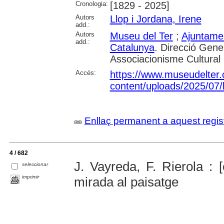
Cronologia:
[1829 - 2025]
Autors
Llop i Jordana, Irene
add.:
Autors
Museu del Ter
;
Ajuntame
add.:
Catalunya
. Direcció Gene
Associacionisme Cultural
Accés:
https://www.museudelter.
content/uploads/2025/07/
Enllaç permanent a aquest regis
4 / 682
J. Vayreda, F. Rierola : [
seleccionar
imprimir
mirada al paisatge