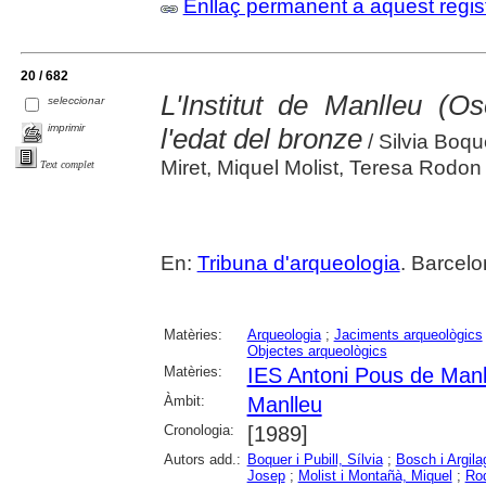
Enllaç permanent a aquest regis
20 / 682
L'Institut de Manlleu (Os
seleccionar
imprimir
l'edat del bronze
/ Silvia Boqu
Miret, Miquel Molist, Teresa Rodon
Text complet
En:
Tribuna d'arqueologia
. Barcelo
Matèries:
Arqueologia
;
Jaciments arqueològics
Objectes arqueològics
Matèries:
IES Antoni Pous de Manl
Àmbit:
Manlleu
Cronologia:
[1989]
Autors add.:
Boquer i Pubill, Sílvia
;
Bosch i Argil
Josep
;
Molist i Montañà, Miquel
;
Rod