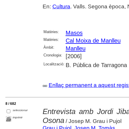
En:
Cultura
. Valls. Segona època,
Matèries:
Masos
Matèries:
Cal Moixa de Manlleu
Àmbit:
Manlleu
Cronologia:
[2006]
Localització:
B. Pública de Tarragona
Enllaç permanent a aquest regis
8 / 682
Entrevista amb Jordi Jib
seleccionar
imprimir
Osona
/ Josep M. Grau i Pujol
Grau i Pujol, Josep M. Tomàs