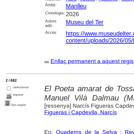
Àmbit:
Manlleu
Cronologia:
2026
Autors
Museu del Ter
add.:
Accés:
https://www.museudelter.
content/uploads/2026/05/l
Enllaç permanent a aquest regis
2 / 682
El Poeta amarat de Tossa
seleccionar
imprimir
Manuel Vilà Dalmau (Ma
[ressenya] Narcís Figueras Capdev
Text complet
Figueras i Capdevila, Narcís
En:
Quaderns de la Selva : Revi