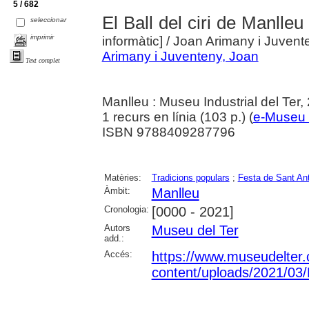
5 / 682
El Ball del ciri de Manlle
seleccionar
imprimir
informàtic]
/ Joan Arimany i Juvent
Arimany i Juventeny, Joan
Text complet
Manlleu : Museu Industrial del Ter,
1 recurs en línia (103 p.) (
e-Museu 
ISBN 9788409287796
Matèries:
Tradicions populars
;
Festa de Sant Ant
Àmbit:
Manlleu
Cronologia:
[0000 - 2021]
Autors
Museu del Ter
add.:
Accés:
https://www.museudelter.
content/uploads/2021/03/