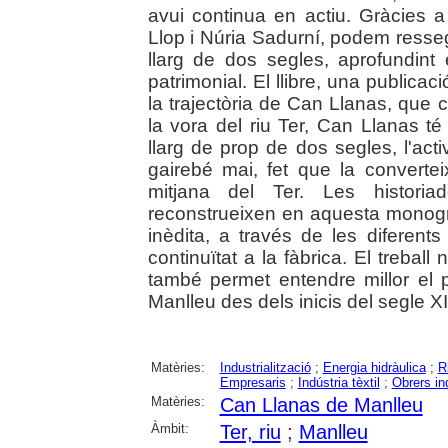
avui continua en actiu. Gràcies a
Llop i Núria Sadurní, podem ressegu
llarg de dos segles, aprofundint
patrimonial. El llibre, una publicac
la trajectòria de Can Llanas, que
la vora del riu Ter, Can Llanas té
llarg de prop de dos segles, l'acti
gairebé mai, fet que la convert
mitjana del Ter. Les historia
reconstrueixen en aquesta monogra
inèdita, a través de les diferen
continuïtat a la fàbrica. El treba
també permet entendre millor el p
Manlleu des dels inicis del segle X
Matèries:
Industrialització
;
Energia hidràulica
;
R
Empresaris
;
Indústria tèxtil
;
Obrers in
Matèries:
Can Llanas de Manlleu
Àmbit:
Ter, riu
;
Manlleu