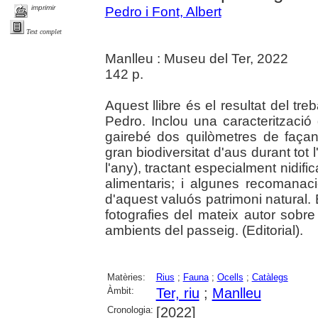
imprimir
Pedro i Font, Albert
Text complet
Manlleu : Museu del Ter, 2022
142 p.
Aquest llibre és el resultat del tre
Pedro. Inclou una caracterització
gairebé dos quilòmetres de faça
gran biodiversitat d'aus durant tot l
l'any), tractant especialment nidifi
alimentaris; i algunes recomanac
d'aquest valuós patrimoni natural. E
fotografies del mateix autor sobre
ambients del passeig. (Editorial).
Matèries:
Rius
;
Fauna
;
Ocells
;
Catàlegs
Àmbit:
Ter, riu
;
Manlleu
Cronologia:
[2022]