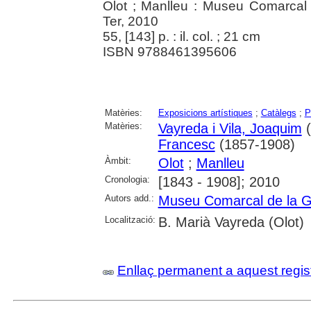
Olot ; Manlleu : Museu Comarcal 
Ter, 2010
55, [143] p. : il. col. ; 21 cm
ISBN 9788461395606
Matèries:
Exposicions artístiques
;
Catàlegs
;
P
Matèries:
Vayreda i Vila, Joaquim
(
Francesc
(1857-1908)
Àmbit:
Olot
;
Manlleu
Cronologia:
[1843 - 1908]; 2010
Autors add.:
Museu Comarcal de la G
Localització:
B. Marià Vayreda (Olot)
Enllaç permanent a aquest regis