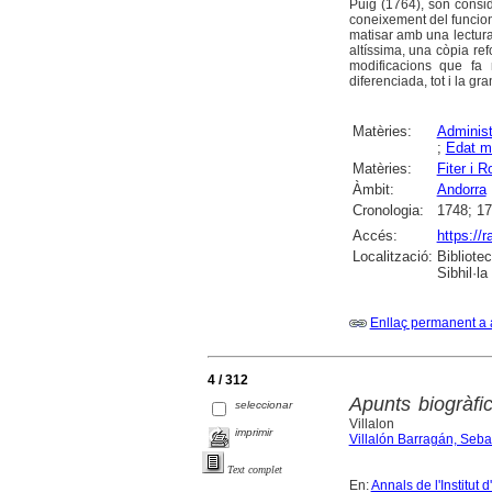
Puig (1764), són consid
coneixement del funciona
matisar amb una lectura
altíssima, una còpia re
modificacions que fa n
diferenciada, tot i la gra
Matèries:
Administ
;
Edat m
Matèries:
Fiter i R
Àmbit:
Andorra
Cronologia:
1748; 1
Accés:
https://
Localització:
Bibliote
Sibhil·la
Enllaç permanent a 
4 / 312
Apunts biogràfi
seleccionar
Villalon
imprimir
Villalón Barragán, Seba
Text complet
En:
Annals de l'Institut