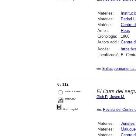
Matèries:
Instituci
Matèries:
Pedrol i
Matèries:
Centre d
Àmbit:
Reus
Cronologia:
1960
Autors add.:
Centre d
Accés:
https://
Localització:
B. Centr
Enllaç permanent a 
6 / 312
El Curs del segu
seleccionar
Gich Pi, Josep M.
imprimir
En:
Revista del Centre 
Text complet
Matèries:
Juristes
Matèries:
Maluquer
Matèries:
Centre d