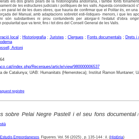
erats els dos grans pilars de la historiografia andorrana, i també fonts fonament
ment de les estructures judicials i polítiques de les valls. Aquesta consideració s
 en paral·lel de les dues obres, que hauria de confirmar que el Politar és, en una
forçada del Manual, amb adaptacions sobretot esti-lístiques- menors, i que les apo
i són substantives ni prou contundents per atorgar-li l'estatut d'obra origi
n popularitat que va tenir, fins i tot dins del Consell General de les Valls.
ració local
;
Historiografia
;
Juristes
;
Clergues
;
Fonts documentals
;
Drets i 
oderna
ossell, Antoni
764
raco.cat/index.php/Recerques/article/view/980000006537
ca de Catalunya; UAB: Humanitats (Hemeroteca); Institut Ramon Muntaner; 
aquest registre
cs sobre Pelai Negre Pastell i el seu fons documental
/
stià
 d'Estudis Empordanesos
. Figueres. Vol. 56 (2025) , p. 135-144 : il. (
Història
)