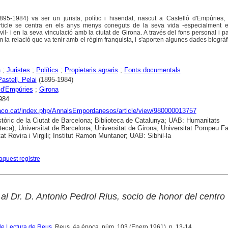
895-1984) va ser un jurista, polític i hisendat, nascut a Castelló d'Empúries
L'article se centra en els anys menys coneguts de la seva vida -especialment e
vil- i en la seva vinculació amb la ciutat de Girona. A través del fons personal i pa
la relació que va tenir amb el règim franquista, i s'aporten algunes dades biogràf
a
;
Juristes
;
Polítics
;
Propietaris agraris
;
Fonts documentals
astell, Pelai
(1895-1984)
 d'Empúries
;
Girona
984
raco.cat/index.php/AnnalsEmpordanesos/article/view/980000013757
stòric de la Ciutat de Barcelona; Biblioteca de Catalunya; UAB: Humanitats
eca); Universitat de Barcelona; Universitat de Girona; Universitat Pompeu Fa
at Rovira i Virgili; Institut Ramon Muntaner; UAB: Sibhil·la
aquest registre
l Dr. D. Antonio Pedrol Rius, socio de honor del centro
de Lectura de Reus
. Reus. 4a época, núm. 103 (Enero 1961), p. 13-14