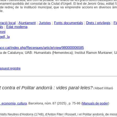
da i classificada, així com la posada. en relació de les grans obres clàssiques so
ament quotidià del consolat de la Ciutat d'Urgell. El text de Jeroni Grau, editat l
t de redreç de la institució municipal, que va emprendre accions en diversos àm
le.
ració local
;
Ajuntament
;
Juristes
;
Fonts documentals
;
Drets i privilegis
;
Fi
ls
;
Edat moderna
roni
ell, la
raco.cat/index.php/Recerques/article/view/980000006585
ca de Catalunya; UAB: Humanitats (Hemeroteca); Institut Ramon Muntaner; 
aquest registre
 contra el Politar andorrà : vides paral·leles?
/ Albert Villaró
, economia, cultura
. Barcelona, núm. 87 (2025) , p. 75-86 (
Manuals de poder
)
Valls Neutres d'Andorra (1748), d'Anton Fiter i Rossell, i el Politar andorrà, de mos