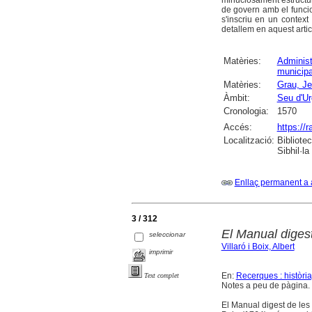
minuciosament estructura
de govern amb el funcion
s'inscriu en un contex
detallem en aquest artic
Matèries:
Administ
municipa
Matèries:
Grau, Je
Àmbit:
Seu d'Urg
Cronologia:
1570
Accés:
https://
Localització:
Bibliote
Sibhil·la
Enllaç permanent a 
3 / 312
El Manual digest
seleccionar
Villaró i Boix, Albert
imprimir
En:
Recerques : història
Text complet
Notes a peu de pàgina.
El Manual digest de les 