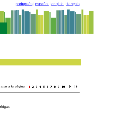
português
|
español
|
english
|
français
|
anar a la pàgina
Bohigas