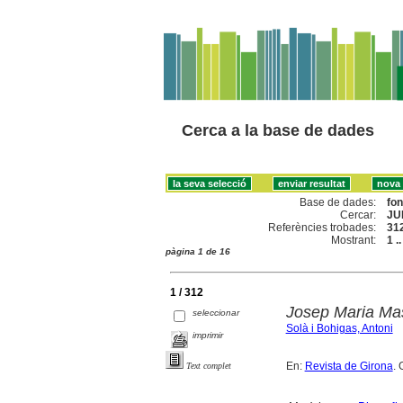
Cerca a la base de dades
Base de dades:
fo
Cercar:
JU
Referències trobades:
31
Mostrant:
1 .
pàgina 1 de 16
1 / 312
Josep Maria Mas
seleccionar
Solà i Bohigas, Antoni
imprimir
En:
Revista de Girona
. 
Text complet