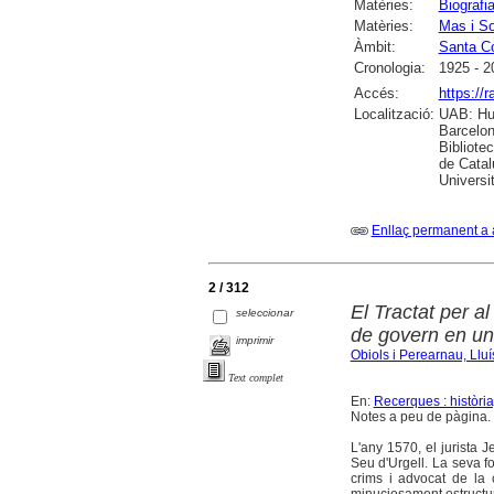
Matèries:
Biografi
Matèries:
Mas i So
Àmbit:
Santa C
Cronologia:
1925 - 2
Accés:
https://
Localització:
UAB: Hum
Barcelon
Bibliote
de Catal
Universi
Enllaç permanent a 
2 / 312
El Tractat per a
seleccionar
de govern en un
imprimir
Obiols i Perearnau, Lluí
Text complet
En:
Recerques : història
Notes a peu de pàgina.
L'any 1570, el jurista 
Seu d'Urgell. La seva f
crims i advocat de la 