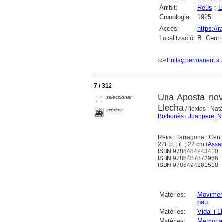
Àmbit:
Reus
;
E
Cronologia:
1925
Accés:
https://
Localització:
B. Centr
Enllaç permanent a 
7 / 312
Una Aposta novi
seleccionar
Llecha
/ [textos : Na
imprimir
Borbonès i Juanpere, N
Reus ; Tarragona : Centr
228 p. : il. ; 22 cm (
Assai
ISBN 9788484243410
ISBN 9788487873966
ISBN 9788494281518
Matèries:
Moviment
pau
Matèries:
Vidal i 
Matèries:
Memorial