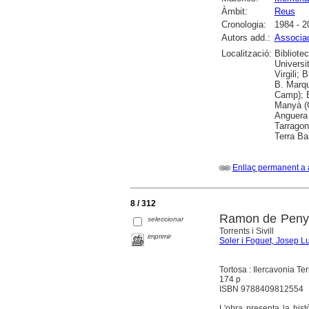
Àmbit:
Reus
Cronologia:
1984 - 2
Autors add.:
Associac
Localització:
Bibliote
Universi
Virgili;
B. Marqu
Camp); B
Manyà (G
Anguera 
Tarragon
Terra Bai
Enllaç permanent a 
8 / 312
Ramon de Penyafo
seleccionar
Torrents i Sivill
imprimir
Soler i Foguet, Josep Lu
Tortosa : Ilercavonia Te
174 p
ISBN 9788409812554
L'obra presenta la his