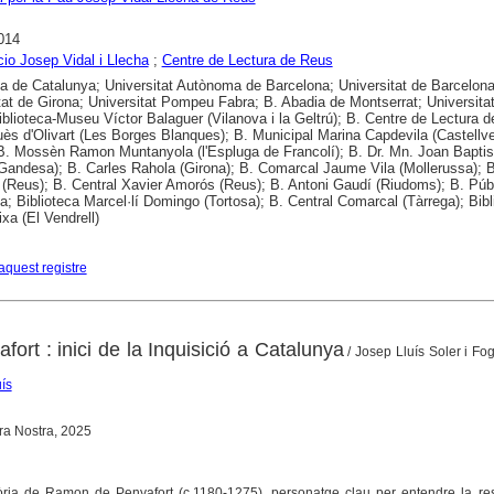
014
io Josep Vidal i Llecha
;
Centre de Lectura de Reus
ca de Catalunya; Universitat Autònoma de Barcelona; Universitat de Barcelona
tat de Girona; Universitat Pompeu Fabra; B. Abadia de Montserrat; Universitat
 Biblioteca-Museu Víctor Balaguer (Vilanova i la Geltrú); B. Centre de Lectura 
ès d'Olivart (Les Borges Blanques); B. Municipal Marina Capdevila (Castellvel
. Mossèn Ramon Muntanyola (l'Espluga de Francolí); B. Dr. Mn. Joan Baptis
andesa); B. Carles Rahola (Girona); B. Comarcal Jaume Vila (Mollerussa); 
(Reus); B. Central Xavier Amorós (Reus); B. Antoni Gaudí (Riudoms); B. Púb
a; Biblioteca Marcel·lí Domingo (Tortosa); B. Central Comarcal (Tàrrega); Bibl
xa (El Vendrell)
aquest registre
rt : inici de la Inquisició a Catalunya
/ Josep Lluís Soler i Fo
ís
rra Nostra, 2025
tòria de Ramon de Penyafort (c.1180-1275), personatge clau per entendre la re