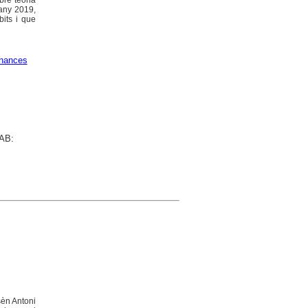
bre teoria
'any 2019,
bits i que
nances
UAB:
sèn Antoni