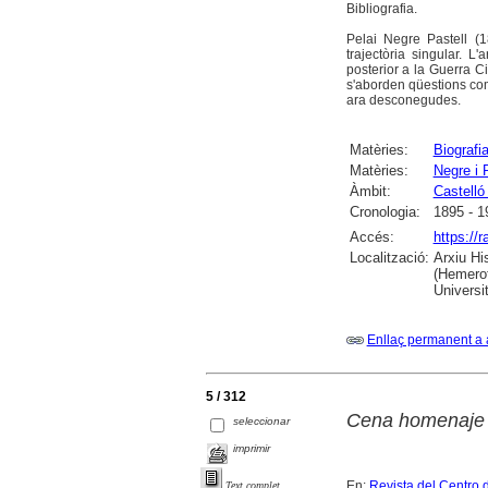
Bibliografia.
Pelai Negre Pastell (1
trajectòria singular. 
posterior a la Guerra Ci
s'aborden qüestions com 
ara desconegudes.
Matèries:
Biografi
Matèries:
Negre i P
Àmbit:
Castelló
Cronologia:
1895 - 1
Accés:
https://
Localització:
Arxiu Hi
(Hemerot
Universit
Enllaç permanent a 
5 / 312
Cena homenaje a
seleccionar
imprimir
En:
Revista del Centro 
Text complet