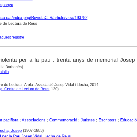
spanya
raco.cat/index.php/RevistaCLR/article/view/193782
e de Lectura de Reus
aquest registre
olenta per a la pau : trenta anys de memorial Josep 
tàlia Borbonès]
atàlia
e de Lectura : Arola : Associació Josep Vidal i Llecha, 2014
g. Centre de Lectura de Reus
, 130)
 pacifista
;
Associacions
;
Commemoració
;
Juristes
;
Escriptors
;
Educació 
Llecha, Josep
(1907-1983)
 per la Pau Josep Vidal Llecha de Reus