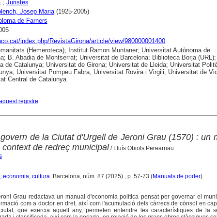
a
;
Juristes
lench, Josep Maria
(1925-2005)
oloma de Farners
005
raco.cat/index.php/RevistaGirona/article/view/980000001400
anitats (Hemeroteca); Institut Ramon Muntaner; Universitat Autònoma de
a; B. Abadia de Montserrat; Universitat de Barcelona; Biblioteca Borja (URL);
ca de Catalunya; Universitat de Girona; Universitat de Lleida; Universitat Polit
unya; Universitat Pompeu Fabra; Universitat Rovira i Virgili; Universitat de Vic
tat Central de Catalunya
aquest registre
l govern de la Ciutat d'Urgell de Jeroni Grau (1570) : un
 context de redreç municipal
/ Lluís Obiols Perearnau
s
, economia, cultura
. Barcelona, núm. 87 (2025) , p. 57-73 (
Manuals de poder
)
Jeroni Grau redactava un manual d'economia política pensat per governar el muni
ormació com a doctor en dret, així com l'acumulació dels càrrecs de cònsol en cap
ciutat, que exercia aquell any, permeten entendre les característiques de la s