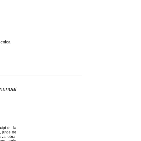
ècnica
-
 manual
cipi de la
, jutge de
eva obra,