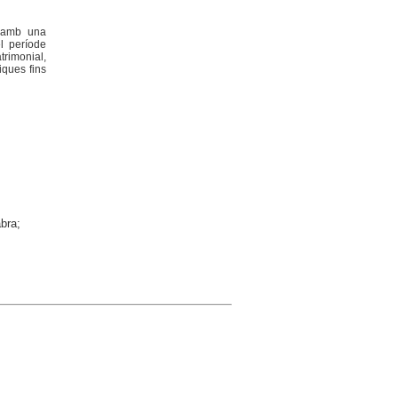
, amb una
l període
trimonial,
iques fins
bra;