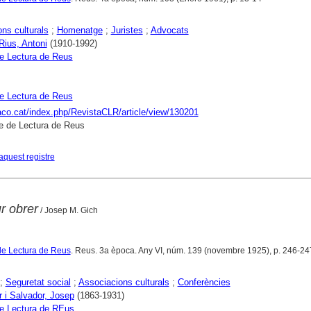
ons culturals
;
Homenatge
;
Juristes
;
Advocats
 Rius, Antoni
(1910-1992)
e Lectura de Reus
e Lectura de Reus
raco.cat/index.php/RevistaCLR/article/view/130201
e de Lectura de Reus
aquest registre
r obrer
/ Josep M. Gich
de Lectura de Reus
. Reus. 3a època. Any VI, núm. 139 (novembre 1925), p. 246-24
;
Seguretat social
;
Associacions culturals
;
Conferències
 i Salvador, Josep
(1863-1931)
e Lectura de REus