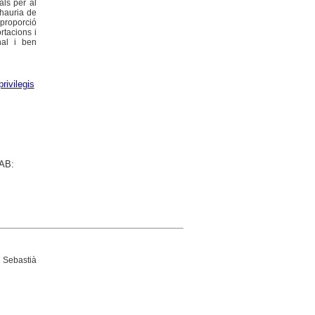
als per al
'hauria de
 proporció
rtacions i
nal i ben
privilegis
UAB:
 Sebastià