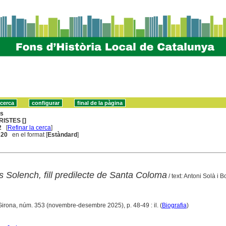
ns
RISTES []
2
[
Refinar la cerca
]
. 20
en el format [
Estàndard
]
 Solench, fill predilecte de Santa Coloma
/ text: Antoni Solà i 
Girona, núm. 353 (novembre-desembre 2025), p. 48-49 : il. (
Biografia
)