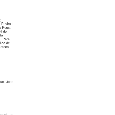
;
 Rovira i
de Reus;
l del
ta
B. Pere
lica de
ioteca
guet, Joan
sposta de