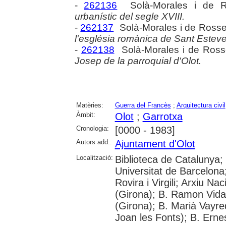
-
262136
Solà-Morales i de R
urbanístic del segle XVIII.
-
262137
Solà-Morales i de Rosse
l'església romànica de Sant Estev
-
262138
Solà-Morales i de Rosse
Josep de la parroquial d'Olot.
Matèries:
Guerra del Francès
;
Arquitectura civil
Àmbit:
Olot
;
Garrotxa
Cronologia:
[0000 - 1983]
Autors add.:
Ajuntament d'Olot
Localització:
Biblioteca de Catalunya;
Universitat de Barcelona;
Rovira i Virgili; Arxiu N
(Girona); B. Ramon Vidal
(Girona); B. Marià Vayre
Joan les Fonts); B. Erne