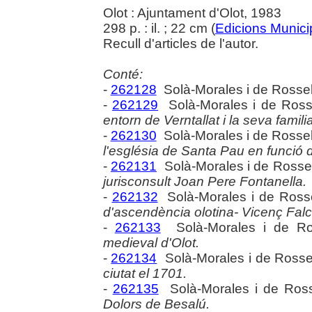
Olot : Ajuntament d'Olot, 1983
298 p. : il. ; 22 cm (
Edicions Munici
Recull d'articles de l'autor.
Conté:
-
262128
Solà-Morales i de Rossel
-
262129
Solà-Morales i de Ross
entorn de Verntallat i la seva familia
-
262130
Solà-Morales i de Rossel
l'església de Santa Pau en funció d
-
262131
Solà-Morales i de Rossel
jurisconsult Joan Pere Fontanella.
-
262132
Solà-Morales i de Rosse
d'ascendència olotina- Vicenç Falcó
-
262133
Solà-Morales i de Ro
medieval d'Olot.
-
262134
Solà-Morales i de Rosse
ciutat el 1701.
-
262135
Solà-Morales i de Ross
Dolors de Besalú.