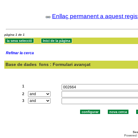
Enllaç permanent a aquest regis
pàgina 1 de 1
Refinar la cerca
Base de dades
fons : Formulari avançat
Cercar:
1
2
3
Sea
Powered