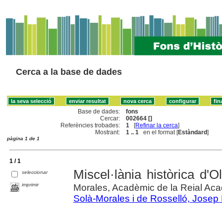
Cerca a la base de dades
Base de dades:
fons
Cercar:
002664 []
Referències trobades:
1
[
Refinar la cerca
]
Mostrant:
1 .. 1
en el format [
Estàndard
]
pàgina 1 de 1
1 / 1
Miscel·lània històrica d'O
seleccionar
imprimir
Morales, Acadèmic de la Reial Ac
Solà-Morales i de Rosselló, Josep