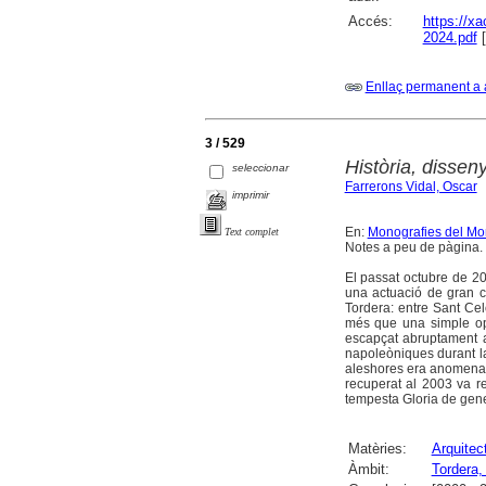
Accés:
https://x
2024.pdf
[
Enllaç permanent a 
3 / 529
Història, dissen
seleccionar
Farrerons Vidal, Oscar
imprimir
En:
Monografies del Mo
Text complet
Notes a peu de pàgina. B
El passat octubre de 20
una actuació de gran c
Tordera: entre Sant Cel
més que una simple ope
escapçat abruptament al
napoleòniques durant la
aleshores era anomenat
recuperat al 2003 va re
tempesta Gloria de gen
Matèries:
Arquitec
Àmbit:
Tordera, 