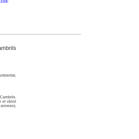
Vila-
ambrils
Ambiental,
 Cambrils.
n el vànol
 annexos,