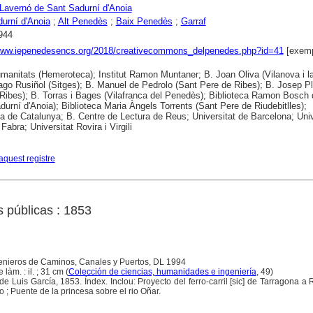
Lavernó de Sant Sadurní d'Anoia
urní d'Anoia
;
Alt Penedès
;
Baix Penedès
;
Garraf
944
/www.iepenedesencs.org/2018/creativecommons_delpenedes.php?id=41
[exemp
anitats (Hemeroteca); Institut Ramon Muntaner; B. Joan Oliva (Vilanova i la
ago Rusiñol (Sitges); B. Manuel de Pedrolo (Sant Pere de Ribes); B. Josep P
Ribes); B. Torras i Bages (Vilafranca del Penedès); Biblioteca Ramon Bosch
durní d'Anoia); Biblioteca Maria Àngels Torrents (Sant Pere de Riudebitlles);
ca de Catalunya; B. Centre de Lectura de Reus; Universitat de Barcelona; Univ
abra; Universitat Rovira i Virgili
aquest registre
s públicas : 1853
genieros de Caminos, Canales y Puertos, DL 1994
 làm. : il. ; 31 cm (
Colección de ciencias, humanidades e ingeniería
, 49)
 de Luis García, 1853. Índex. Inclou: Proyecto del ferro-carril [sic] de Tarragona a 
; Puente de la princesa sobre el rio Oñar.