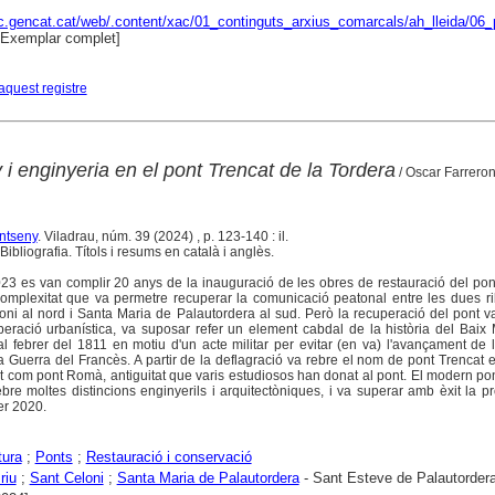
ac.gencat.cat/web/.content/xac/01_continguts_arxius_comarcals/ah_lleida/06_p
Exemplar complet]
aquest registre
y i enginyeria en el pont Trencat de la Tordera
/ Oscar Farreron
ntseny
. Viladrau, núm. 39 (2024) , p. 123-140 : il.
ibliografia. Títols i resums en català i anglès.
23 es van complir 20 anys de la inauguració de les obres de restauració del pon
omplexitat que va permetre recuperar la comunicació peatonal entre les dues ri
oni al nord i Santa Maria de Palautordera al sud. Però la recuperació del pont v
ració urbanística, va suposar refer un element cabdal de la història del Baix 
 febrer del 1811 en motiu d'un acte militar per evitar (en va) l'avançament de 
 Guerra del Francès. A partir de la deflagració va rebre el nom de pont Trencat e
 com pont Romà, antiguitat que varis estudiosos han donat al pont. El modern po
bre moltes distincions enginyerils i arquitectòniques, i va superar amb èxit la p
er 2020.
tura
;
Ponts
;
Restauració i conservació
riu
;
Sant Celoni
;
Santa Maria de Palautordera
- Sant Esteve de Palautorder