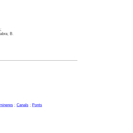
;
Fabra; B.
mineres
;
Canals
;
Ponts