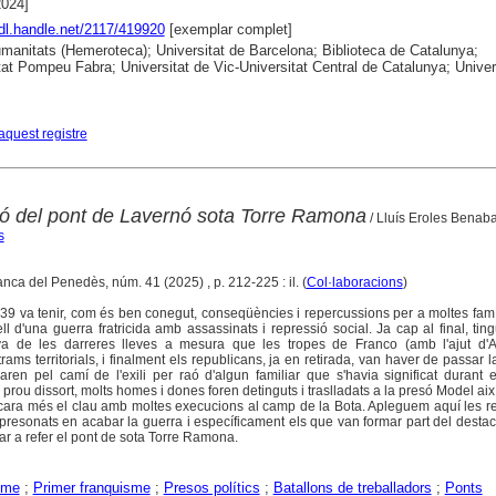
2024]
hdl.handle.net/2117/419920
[exemplar complet]
anitats (Hemeroteca); Universitat de Barcelona; Biblioteca de Catalunya;
tat Pompeu Fabra; Universitat de Vic-Universitat Central de Catalunya; Univer
aquest registre
ó del pont de Lavernó sota Torre Ramona
/ Lluís Eroles Benaba
s
ranca del Penedès, núm. 41 (2025) , p. 212-225 : il. (
Col·laboracions
)
9 va tenir, com és ben conegut, conseqüències i repercussions per a moltes famí
ell d'una guerra fratricida amb assassinats i repressió social. Ja cap al final, ting
iva de les darreres lleves a mesura que les tropes de Franco (amb l'ajut d'
rams territorials, i finalment els republicans, ja en retirada, van haver de passar la
aren pel camí de l'exili per raó d'algun familiar que s'havia significat durant 
s prou dissort, molts homes i dones foren detinguts i traslladats a la presó Model aix
ncara més el clau amb moltes execucions al camp de la Bota. Apleguem aquí les r
resonats en acabar la guerra i específicament els que van formar part del dest
ar a refer el pont de sota Torre Ramona.
sme
;
Primer franquisme
;
Presos polítics
;
Batallons de treballadors
;
Ponts