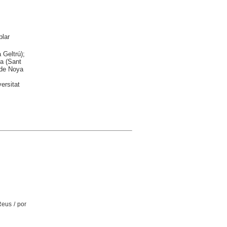
lar
 Geltrú);
la (Sant
 de Noya
ersitat
Reus / por