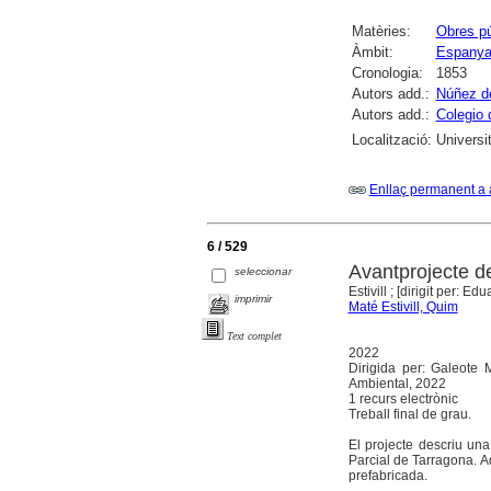
Matèries:
Obres pú
Àmbit:
Espany
Cronologia:
1853
Autors add.:
Núñez d
Autors add.:
Colegio 
Localització:
Universi
Enllaç permanent a 
6 / 529
Avantprojecte de
seleccionar
Estivill ; [dirigit per: 
imprimir
Maté Estivill, Quim
Text complet
2022
Dirigida per: Galeote 
Ambiental, 2022
1 recurs electrònic
Treball final de grau.
El projecte descriu una
Parcial de Tarragona. A
prefabricada.