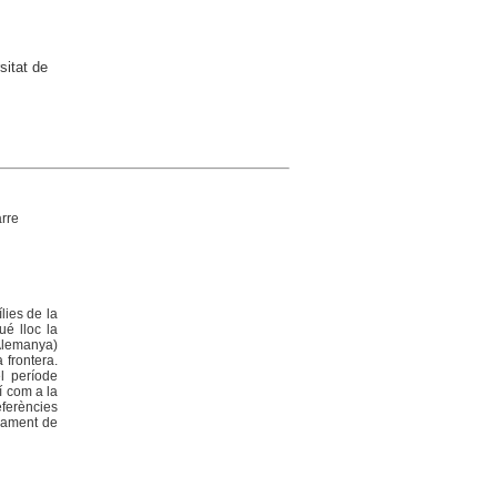
sitat de
rre
lies de la
ué lloc la
Alemanya)
 frontera.
el període
í com a la
eferències
acament de