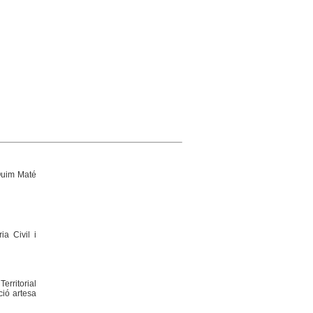
Quim Maté
a Civil i
erritorial
ció artesa