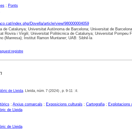
ies
;
Ponts
raco.cat/index.php/Dovella/article/view/980000004059
ca de Catalunya; Universitat Autònoma de Barcelona; Universitat de Barcelona
tat Rovira i Virgili; Universitat Politècnica de Catalunya; Universitat Pompeu 
no (Manresa); Institut Ramon Muntaner; UAB: Sibhil·la
aquest registre
n
stòric de Lleida
. Lleida, núm. 7 (2024) , p. 9-11 : il.
tòrics
;
Arxius comarcals
;
Exposicions culturals
;
Cartografia
;
Explotacions 
òric de Lleida
òric de Lleida