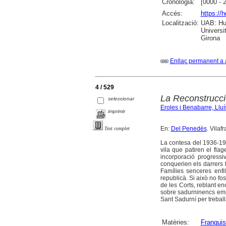
Cronologia:
[0000 - 
Accés:
https://
Localització:
UAB: Hum
Universi
Girona
Enllaç permanent a 
4 / 529
La Reconstrucci
seleccionar
Eroles i Benabarre, Lluí
imprimir
En:
Del Penedès
. Vilaf
Text complet
La contesa del 1936-193
vila que patiren el flag
incorporació progress
conquerien els darrers t
Famílies senceres enfil
republicà. Si això no fo
de les Corts, reblant e
sobre sadurninencs emp
Sant Sadurní per treball
Matèries:
Franqui