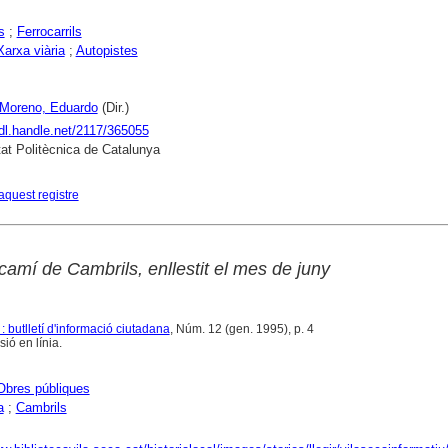
s
;
Ferrocarrils
Xarxa viària
;
Autopistes
 Moreno, Eduardo
(Dir.)
hdl.handle.net/2117/365055
tat Politècnica de Catalunya
aquest registre
camí de Cambrils, enllestit el mes de juny
: butlletí d'informació ciutadana
, Núm. 12 (gen. 1995), p. 4
ió en línia.
Obres públiques
a
;
Cambrils