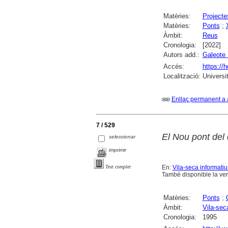
Matèries:
Projecte
Matèries:
Ponts
;
Àmbit:
Reus
Cronologia:
[2022]
Autors add.:
Galeote
Accés:
https://
Localització:
Universi
Enllaç permanent a 
7 / 529
El Nou pont del 
seleccionar
imprimir
En:
Vila-seca informatiu 
Text complet
També disponible la vers
Matèries:
Ponts
;
Àmbit:
Vila-sec
Cronologia:
1995