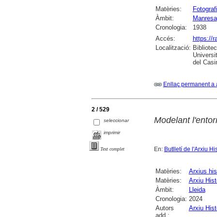
Matèries:
Fotograf
Àmbit:
Manresa
Cronologia:
1938
Accés:
https://
Localització:
Bibliote
Universi
del Casi
Enllaç permanent a 
2 / 529
Modelant l'entor
seleccionar
imprimir
En:
Butlletí de l'Arxiu Hi
Text complet
Matèries:
Arxius his
Matèries:
Arxiu Hist
Àmbit:
Lleida
Cronologia:
2024
Autors
Arxiu Hist
add.: