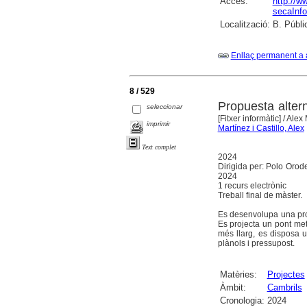
Accés:
http://ww
secaInfo
Localització:
B. Públi
Enllaç permanent a 
8 / 529
Propuesta altern
seleccionar
[Fitxer informàtic]
/ Alex
imprimir
Martínez i Castillo, Alex
Text complet
2024
Dirigida per: Polo Orod
2024
1 recurs electrònic
Treball final de màster.
Es desenvolupa una propo
Es projecta un pont me
més llarg, es disposa 
plànols i pressupost.
Matèries:
Projectes
Àmbit:
Cambrils
Cronologia:
2024