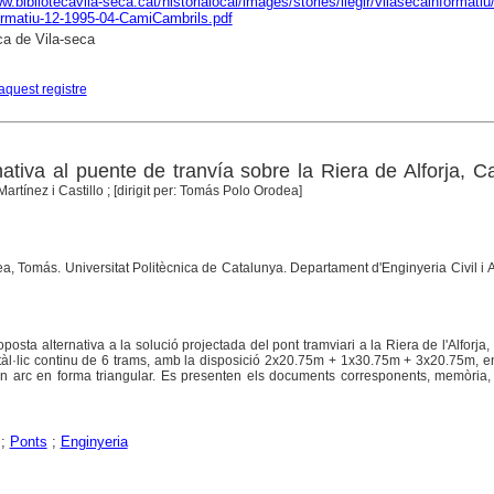
w.bibliotecavila-seca.cat/historialocal/images/stories/llegir/vilasecainformatiu/
rmatiu-12-1995-04-CamiCambrils.pdf
ca de Vila-seca
aquest registre
ativa al puente de tranvía sobre la Riera de Alforja, C
 Martínez i Castillo ; [dirigit per: Tomás Polo Orodea]
ea, Tomás. Universitat Politècnica de Catalunya. Departament d'Enginyeria Civil i 
sta alternativa a la solució projectada del pont tramviari a la Riera de l'Alforja,
tàl·lic continu de 6 trams, amb la disposició 2x20.75m + 1x30.75m + 3x20.75m, e
un arc en forma triangular. Es presenten els documents corresponents, memòria,
;
Ponts
;
Enginyeria