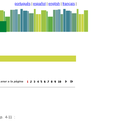
português
|
español
|
english
|
français
|
anar a la pàgina
p. 4-11 :