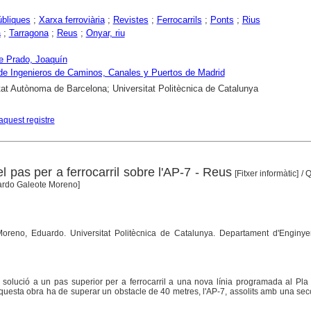
bliques
;
Xarxa ferroviària
;
Revistes
;
Ferrocarrils
;
Ponts
;
Rius
a
;
Tarragona
;
Reus
;
Onyar, riu
e Prado, Joaquín
de Ingenieros de Caminos, Canales y Puertos de Madrid
tat Autònoma de Barcelona; Universitat Politècnica de Catalunya
aquest registre
l pas per a ferrocarril sobre l'AP-7 - Reus
[Fitxer informàtic]
/ 
Eduardo Galeote Moreno]
Moreno, Eduardo. Universitat Politècnica de Catalunya. Departament d'Enginyeri
 solució a un pas superior per a ferrocarril a una nova línia programada al Pla T
questa obra ha de superar un obstacle de 40 metres, l'AP-7, assolits amb una sec