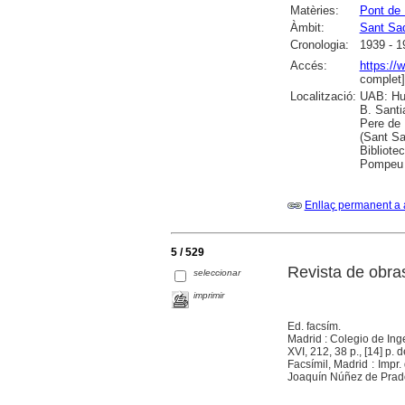
Matèries:
Pont de 
Àmbit:
Sant Sad
Cronologia:
1939 - 1
Accés:
https:/
complet]
Localització:
UAB: Hum
B. Santi
Pere de 
(Sant Sa
Bibliote
Pompeu F
Enllaç permanent a 
5 / 529
Revista de obra
seleccionar
imprimir
Ed. facsím.
Madrid : Colegio de In
XVI, 212, 38 p., [14] p. de
Facsímil, Madrid : Impr.
Joaquín Núñez de Prado 