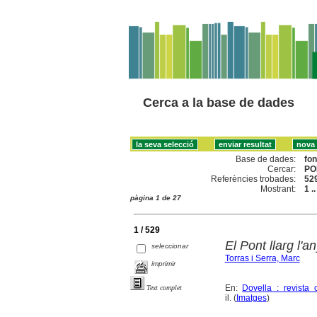
Cerca a la base de dades
Base de dades:
fo
Cercar:
PO
Referències trobades:
52
Mostrant:
1 .
pàgina 1 de 27
1 / 529
El Pont llarg l'a
seleccionar
Torras i Serra, Marc
imprimir
En:
Dovella : revista 
Text complet
il. (
Imatges
)