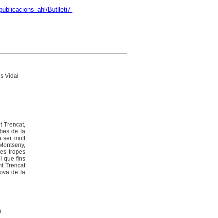
ublicacions_ahl/Butlleti7-
s Vidal
t Trencat,
bes de la
a ser molt
Montseny,
les tropes
l que fins
nt Trencat
rova de la
a