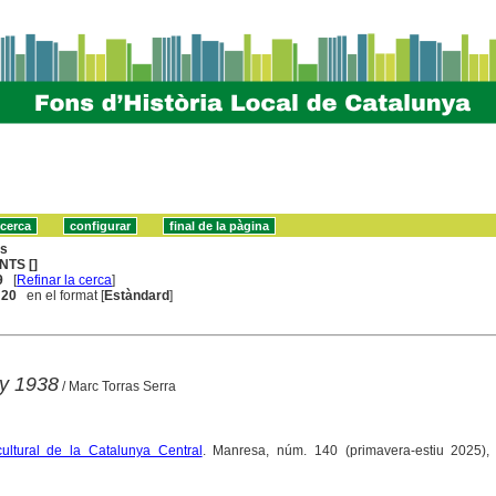
ns
NTS []
9
[
Refinar la cerca
]
. 20
en el format [
Estàndard
]
ny 1938
/ Marc Torras Serra
cultural de la Catalunya Central
. Manresa, núm. 140 (primavera-estiu 2025), 