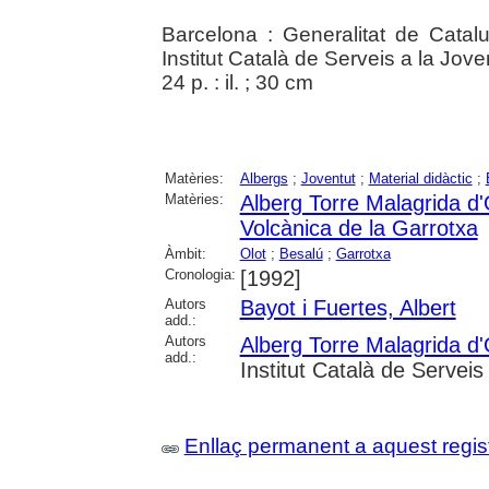
Barcelona : Generalitat de Catal
Institut Català de Serveis a la Jov
24 p. : il. ; 30 cm
Matèries:
Albergs
;
Joventut
;
Material didàctic
;
Matèries:
Alberg Torre Malagrida d'
Volcànica de la Garrotxa
Àmbit:
Olot
;
Besalú
;
Garrotxa
Cronologia:
[1992]
Autors
Bayot i Fuertes, Albert
add.:
Autors
Alberg Torre Malagrida d'
add.:
Institut Català de Serveis
Enllaç permanent a aquest regis