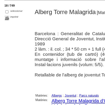
18 / 749
Alberg Torre Malagrida
seleccionar
[Mat
imprimir
Barcelona : Generalitat de Catal
Direcció General de Joventut, Insti
1989
2 làm. : il. col. ; 34 * 50 cm + 1 full 
En contenidor (tub de cartró) (4
muntatge i informació sobre l'alb
Instal·lacions juvenils (volum: 5/5).
Retallable de l'alberg de joventut T
Matèries:
Albergs
;
Joventut
;
Parcs naturals
Matèries:
Alberg Torre Malagrida d'