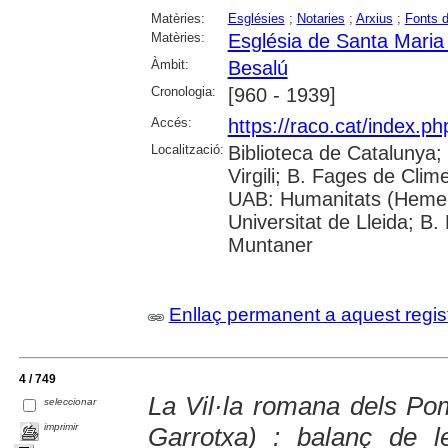
Matèries:
Esglésies
;
Notaries
;
Arxius
;
Fonts 
Matèries:
Església de Santa Maria
Àmbit:
Besalú
Cronologia:
[960 - 1939]
Accés:
https://raco.cat/index.p
Localització:
Biblioteca de Catalunya; 
Virgili; B. Fages de Clim
UAB: Humanitats (Hemer
Universitat de Lleida; B.
Muntaner
Enllaç permanent a aquest regis
4 / 749
La Vil·la romana dels Po
seleccionar
imprimir
Garrotxa) : balanç de 