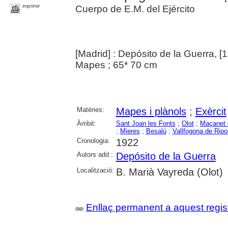
imprimir
Cuerpo de E.M. del Ejército
[Madrid] : Depósito de la Guerra, [
Mapes ; 65* 70 cm
Matèries:
Mapes i plànols
;
Exèrcit
Àmbit:
Sant Joan les Fonts
;
Olot
;
Maçanet 
;
Mieres
;
Besalú
;
Vallfogona de Ripol
Cronologia:
1922
Autors add.:
Depósito de la Guerra
Localització:
B. Marià Vayreda (Olot)
Enllaç permanent a aquest regis