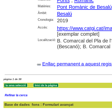
Ponts
;
Romànic
Matèries:
Pont Romànic de Besalú
Àmbit:
Besalú
Cronologia:
2019
Accés:
https://www.catgi.cat/i
[exemplar complet]
Localització:
B. Comarcal del Pla de l
(Bescanó); B. Comarcal 
Enllaç permanent a aquest regis
pàgina 1 de 38
Refinar la cerca
Base de dades
fons : Formulari avançat