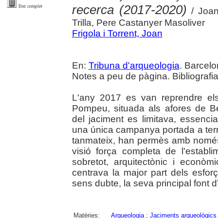
recerca (2017-2020)
Text complet
/ Joan
Trilla, Pere Castanyer Masoliver
Frigola i Torrent, Joan
En:
Tribuna d'arqueologia
. Barcelo
Notes a peu de pàgina. Bibliografia
L'any 2017 es van reprendre els 
Pompeu, situada als afores de B
del jaciment es limitava, essencia
una única campanya portada a term
tanmateix, han permès amb només
visió força completa de l'establi
sobretot, arquitectònic i econòmi
centrava la major part dels esforç
sens dubte, la seva principal font d
Matèries:
Arqueologia
;
Jaciments arqueològics