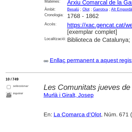
Matèries:
Arxiu Comarcal de la Ga
Àmbit:
Besalú
;
Olot
;
Garrotxa
;
Alt Empord
Cronologia:
1768 - 1862
Accés:
https://xac.gencat.cat/
[exemplar complet]
Localització:
Biblioteca de Catalunya;
Enllaç permanent a aquest regis
10 / 749
Les Comunitats jueves de 
seleccionar
imprimir
Murlà i Giralt, Josep
En:
La Comarca d'Olot
, Núm. 671 (