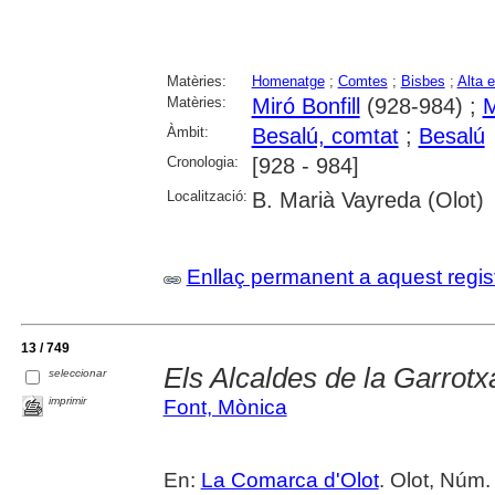
Matèries:
Homenatge
;
Comtes
;
Bisbes
;
Alta 
Matèries:
Miró Bonfill
(928-984) ;
M
Àmbit:
Besalú, comtat
;
Besalú
Cronologia:
[928 - 984]
Localització:
B. Marià Vayreda (Olot)
Enllaç permanent a aquest regis
13 / 749
Els Alcaldes de la Garrotx
seleccionar
imprimir
Font, Mònica
En:
La Comarca d'Olot
. Olot, Núm.