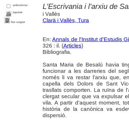
L'Escrivania i l'arxiu de 
seleccionar
imprimir
i Vallès
Clarà i Vallès, Tura
Text complet
En:
Annals de l'Institut d'Estudis G
326 : il. (
Articles
)
Bibliografia.
Santa Maria de Besalú havia tin
funcionar a les darreries del segl
només li va restar l'arxiu que, e
capella dels Dolors de Sant Vi
trasllats comporten. La ruïna de l'
clergat secular que va expulsar
vila. A partir d'aquest moment, t
història de la canònica va esde
dispersió.