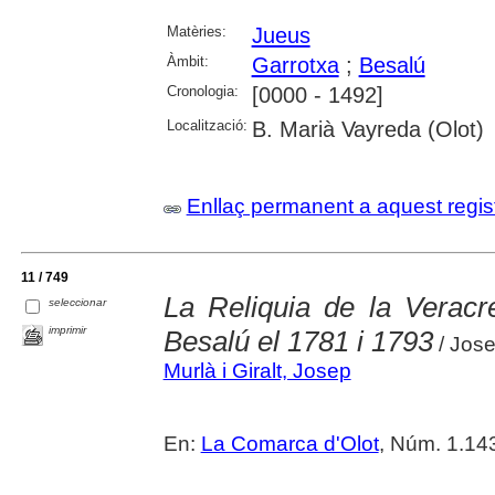
Matèries:
Jueus
Àmbit:
Garrotxa
;
Besalú
Cronologia:
[0000 - 1492]
Localització:
B. Marià Vayreda (Olot)
Enllaç permanent a aquest regis
11 / 749
La Reliquia de la Veracre
seleccionar
imprimir
Besalú el 1781 i 1793
/ Jose
Murlà i Giralt, Josep
En:
La Comarca d'Olot
, Núm. 1.14