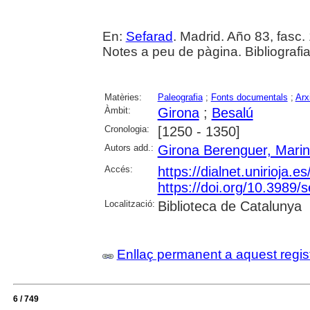
En:
Sefarad
. Madrid. Año 83, fasc. 
Notes a peu de pàgina. Bibliografi
Matèries:
Paleografia
;
Fonts documentals
;
Arx
Àmbit:
Girona
;
Besalú
Cronologia:
[1250 - 1350]
Autors add.:
Girona Berenguer, Mari
Accés:
https://dialnet.unirioja.
https://doi.org/10.3989/
Localització:
Biblioteca de Catalunya
Enllaç permanent a aquest regis
6 / 749