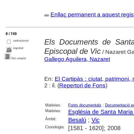
Enllaç permanent a aquest regis
8 / 749
Els Documents de Santa
seleccionar
imprimir
Episcopal de Vic
/ Nazaret Ga
Gallego Aguilera, Nazaret
Text complet
En:
El Cartipàs : ciutat, patrimoni
2 : il. (
Repertori de Fons
)
Matèries:
Fonts documentals
;
Documentació ec
Matèries:
Església de Santa Maria
Àmbit:
Besalú
;
Vic
Cronologia:
[1581 - 1620]; 2008