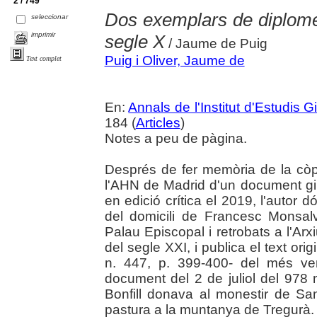
2 / 749
Dos exemplars de diplomes
seleccionar
imprimir
segle X
/ Jaume de Puig
Puig i Oliver, Jaume de
Text complet
En:
Annals de l'Institut d'Estudis G
184 (
Articles
)
Notes a peu de pàgina.
Després de fer memòria de la còp
l'AHN de Madrid d'un document gir
en edició crítica el 2019, l'autor
del domicili de Francesc Monsalvt
Palau Episcopal i retrobats a l'Ar
del segle XXI, i publica el text ori
n. 447, p. 399-400- del més ven
document del 2 de juliol del 978 
Bonfill donava al monestir de Sa
pastura a la muntanya de Tregurà.