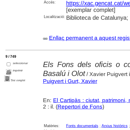
Accés:
https://xac.gencat.cat/
[exemplar complet]
Localització:
Biblioteca de Catalunya;
Enllaç permanent a aquest regis
9 / 749
Els Fons dels oficis o c
seleccionar
imprimir
Basalú i Olot
/ Xavier Puigvert 
Puigvert i Gurt, Xavier
Text complet
En:
El Cartipàs : ciutat, patrimoni
2 : il. (
Repertori de Fons
)
Matèries:
Fonts documentals
;
Arxius històrics