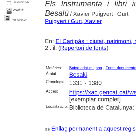
Els Instrumenta i libri 
seleccionar
imprimir
Besalú
/ Xavier Puigvert i Gurt
Puigvert i Gurt, Xavier
Text complet
En:
El Cartipàs : ciutat, patrimoni
2 : il. (
Repertori de fonts
)
Matèries:
Baixa edat mitjana
;
Fonts documenta
Àmbit:
Besalú
Cronologia:
1331 - 1380
Accés:
https://xac.gencat.cat/
[exemplar complet]
Localització:
Biblioteca de Catalunya;
Enllaç permanent a aquest regis