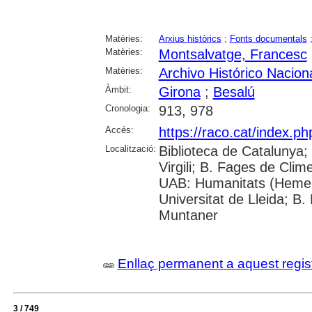
Matèries:
Arxius històrics
;
Fonts documentals
Matèries:
Montsalvatge, Francesc
Matèries:
Archivo Histórico Nacion
Àmbit:
Girona
;
Besalú
Cronologia:
913, 978
Accés:
https://raco.cat/index.p
Localització:
Biblioteca de Catalunya; 
Virgili; B. Fages de Clim
UAB: Humanitats (Hemer
Universitat de Lleida; B.
Muntaner
Enllaç permanent a aquest regis
3 / 749