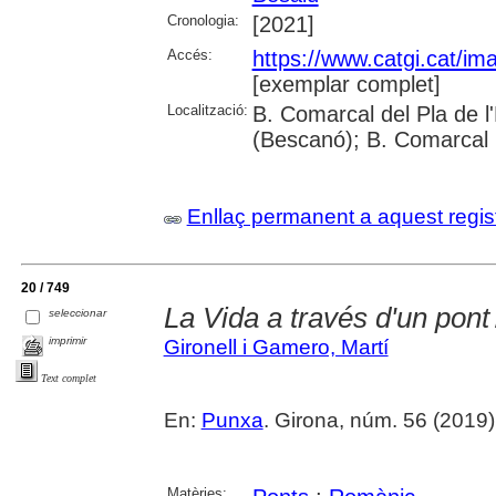
Cronologia:
[2021]
Accés:
https://www.catgi.cat/i
[exemplar complet]
Localització:
B. Comarcal del Pla de l
(Bescanó); B. Comarcal 
Enllaç permanent a aquest regis
20 / 749
La Vida a través d'un pont
seleccionar
imprimir
Gironell i Gamero, Martí
Text complet
En:
Punxa
. Girona, núm. 56 (2019) ,
Matèries: