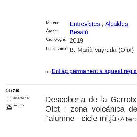
Matèries:
Entrevistes
;
Alcaldes
Àmbit:
Besalú
Cronologia:
2019
Localització:
B. Marià Vayreda (Olot)
Enllaç permanent a aquest regis
14 / 749
Descoberta de la Garrotx
seleccionar
imprimir
Olot : zona volcànica d
l'alumne - cicle mitjà
/ Albert