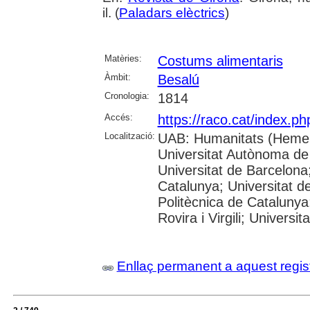
il. (
Paladars elèctrics
)
Matèries:
Costums alimentaris
Àmbit:
Besalú
Cronologia:
1814
Accés:
https://raco.cat/index.p
Localització:
UAB: Humanitats (Hemer
Universitat Autònoma de
Universitat de Barcelona;
Catalunya; Universitat de
Politècnica de Catalunya
Rovira i Virgili; Universi
Enllaç permanent a aquest regis