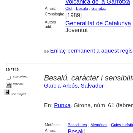
Volcànica de la Garrotxa
Àmbit:
Olot
;
Besalú
;
Garrotxa
Cronologia:
[1989]
Autors
Generalitat de Catalunya
add.:
Joventut
Enllaç permanent a aquest regis
19 / 749
Besalú, caràcter i sensibili
seleccionar
imprimir
Garcia-Arbós, Salvador
Text complet
En:
Punxa
. Girona, núm. 61 (febrer 
Matèries:
Periodistes
;
Memòries
;
Guies turíst
Àmbit:
Besalú