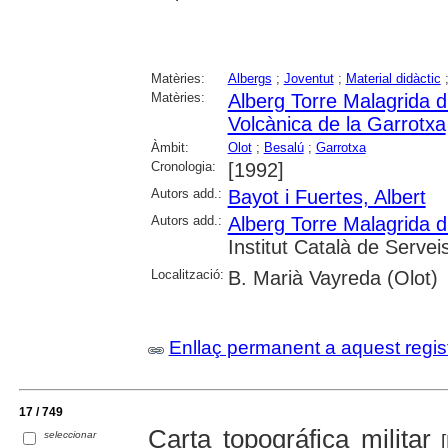
Matèries:
Albergs
;
Joventut
;
Material didàctic
Matèries:
Alberg Torre Malagrida d
Volcànica de la Garrotxa
Àmbit:
Olot
;
Besalú
;
Garrotxa
Cronologia:
[1992]
Autors add.:
Bayot i Fuertes, Albert
Autors add.:
Alberg Torre Malagrida d
Institut Català de Servei
Localització:
B. Marià Vayreda (Olot)
Enllaç permanent a aquest regis
17 / 749
Carta topográfica militar
seleccionar
[