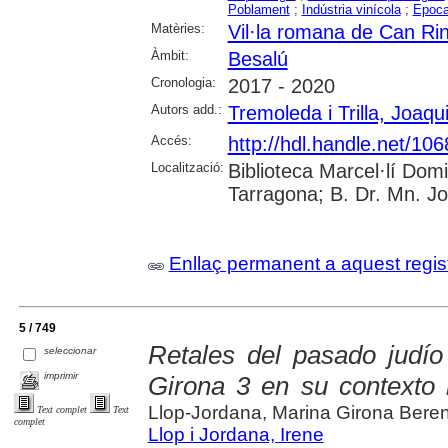
Poblament
;
Indústria vinícola
;
Epoca
Matèries:
Vil·la romana de Can Ri
Àmbit:
Besalú
Cronologia:
2017 - 2020
Autors add.:
Tremoleda i Trilla, Joaqu
Accés:
http://hdl.handle.net/10
Localització:
Biblioteca Marcel·lí Dom
Tarragona; B. Dr. Mn. J
Enllaç permanent a aquest regis
5 / 749
Retales del pasado judío
seleccionar
imprimir
Girona 3 en su contexto 
Llop-Jordana, Marina Girona Bere
Text complet
Text
complet
Llop i Jordana, Irene