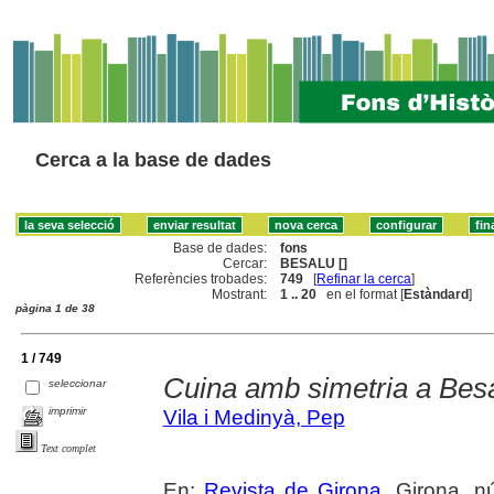
Cerca a la base de dades
Base de dades:
fons
Cercar:
BESALU []
Referències trobades:
749
[
Refinar la cerca
]
Mostrant:
1 .. 20
en el format [
Estàndard
]
pàgina 1 de 38
1 / 749
Cuina amb simetria a Besa
seleccionar
imprimir
Vila i Medinyà, Pep
Text complet
En:
Revista de Girona
. Girona, n