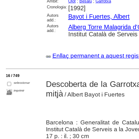
Àmbit:
Olot
;
Besalú
;
Garrotxa
Cronologia:
[1992]
Autors
Bayot i Fuertes, Albert
add.:
Autors
Alberg Torre Malagrida d'
add.:
Institut Català de Serveis
Enllaç permanent a aquest regis
16 / 749
Descoberta de la Garrotxa
seleccionar
imprimir
mitjà
/ Albert Bayot i Fuertes
Barcelona : Generalitat de Catal
Institut Català de Serveis a la Jov
17 p. : il. ; 30 cm