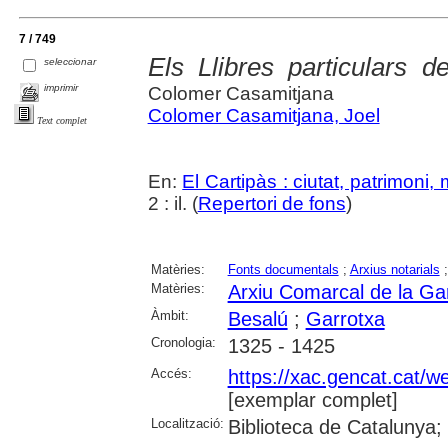
7 / 749
Els Llibres particulars d
seleccionar
imprimir
Colomer Casamitjana
Colomer Casamitjana, Joel
Text complet
En:
El Cartipàs : ciutat, patrimoni
2 : il. (
Repertori de fons
)
Matèries:
Fonts documentals
;
Arxius notarials
Matèries:
Arxiu Comarcal de la Ga
Àmbit:
Besalú
;
Garrotxa
Cronologia:
1325 - 1425
Accés:
https://xac.gencat.cat/
[exemplar complet]
Localització:
Biblioteca de Catalunya;