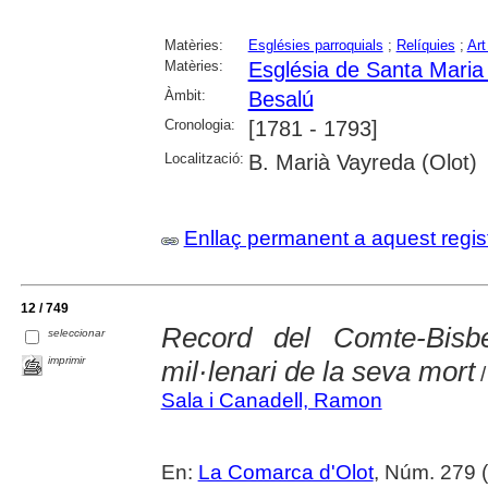
Matèries:
Esglésies parroquials
;
Relíquies
;
Art
Matèries:
Església de Santa Maria
Àmbit:
Besalú
Cronologia:
[1781 - 1793]
Localització:
B. Marià Vayreda (Olot)
Enllaç permanent a aquest regis
12 / 749
Record del Comte-Bisb
seleccionar
imprimir
mil·lenari de la seva mort
/
Sala i Canadell, Ramon
En:
La Comarca d'Olot
, Núm. 279 (