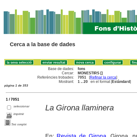
Cerca a la base de dades
Base de dades:
fons
Cercar:
MONESTIRS []
Referències trobades:
7051
[
Refinar la cerca
]
Mostrant:
1 .. 20
en el format [
Estàndard
]
pàgina 1 de 353
1 / 7051
La Girona llaminera
seleccionar
imprimir
Text complet
En:
Revista de Girona
. Girona, n