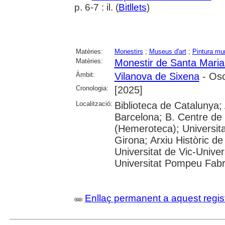
p. 6-7 : il. (
Bitllets
)
Matèries:
Monestirs
;
Museus d'art
;
Pintura mur
Matèries:
Monestir de Santa Maria
Àmbit:
Vilanova de Sixena
- Os
Cronologia:
[2025]
Localització:
Biblioteca de Catalunya; 
Barcelona; B. Centre de
(Hemeroteca); Universita
Girona; Arxiu Històric de
Universitat de Vic-Univer
Universitat Pompeu Fabra;
Enllaç permanent a aquest regis