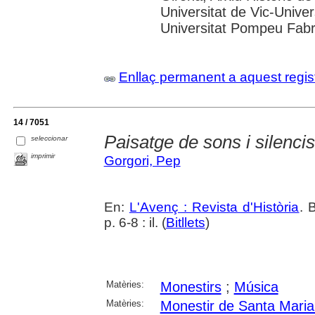
Universitat de Vic-Univer
Universitat Pompeu Fabra;
Enllaç permanent a aquest regis
14 / 7051
Paisatge de sons i silencis
seleccionar
imprimir
Gorgori, Pep
En:
L'Avenç : Revista d'Història
. 
p. 6-8 : il. (
Bitllets
)
Matèries:
Monestirs
;
Música
Matèries:
Monestir de Santa Maria