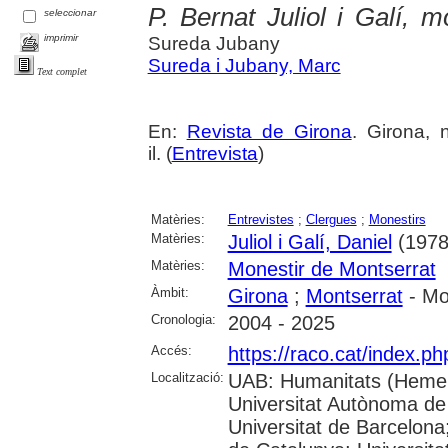
P. Bernat Juliol i Galí, 
seleccionar
imprimir
Sureda Jubany
Sureda i Jubany, Marc
Text complet
En:
Revista de Girona
. Girona, 
il. (
Entrevista
)
Matèries:
Entrevistes
;
Clergues
;
Monestirs
Matèries:
Juliol i Galí, Daniel
(1978-
Matèries:
Monestir de Montserrat
Àmbit:
Girona
;
Montserrat
- Mo
Cronologia:
2004 - 2025
Accés:
https://raco.cat/index.p
Localització:
UAB: Humanitats (Hemer
Universitat Autònoma de
Universitat de Barcelona;