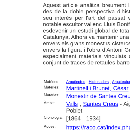
Aquest article analitza breument la
des de la doble perspectiva d'histo
seu interès per l'art del passat 
notable escultor vallenc Lluís Boni
esdevenir un estudi global de tota 
Catalunya. Alhora va mantenir una 
envers els grans monestirs cisterc
envers la figura i l'obra d'Antoni 
especialment materials vinculats
conjunt de traces de retaules bar
Matèries:
Arquitectes
;
Historiadors
;
Arquitectu
Matèries:
Martinell i Brunet, Cèsar
Matèries:
Monestir de Santes Cre
Àmbit:
Valls
;
Santes Creus
- Ai
Poblet
Cronologia:
[1864 - 1934]
Accés:
https://raco.cat/index.p