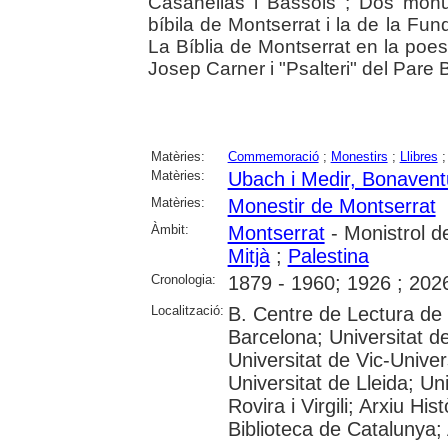
Casanellas i Bassols ; Dos monu
bíbila de Montserrat i la de la Fun
La Bíblia de Montserrat en la poes
Josep Carner i "Psalteri" del Par
Matèries:
Commemoració
;
Monestirs
;
Llibres
Matèries:
Ubach i Medir, Bonavent
Matèries:
Monestir de Montserrat
Àmbit:
Montserrat
- Monistrol d
Mitjà
;
Palestina
Cronologia:
1879 - 1960; 1926 ; 202
Localització:
B. Centre de Lectura de
Barcelona; Universitat d
Universitat de Vic-Univer
Universitat de Lleida; U
Rovira i Virgili; Arxiu Hi
Biblioteca de Catalunya; 