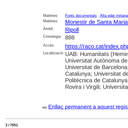
Matèries:
Fonts documentals
;
Alta edat mitjana
Matèries:
Monestir de Santa Maria 
Àmbit:
Ripoll
Cronologia:
888
Accés:
https://raco.cat/index.p
Localització:
UAB: Humanitats (Hemer
Universitat Autònoma de
Universitat de Barcelona;
Catalunya; Universitat de
Politècnica de Catalunya
Rovira i Virgili; Universi
Enllaç permanent a aquest regis
3 / 7051