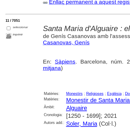
Enllaç permanent a aquest regis
11 / 7051
Santa Maria d'Alguaire : e
seleccionar
imprimir
de Genís Casanovas amb l'assess
Casanovas, Genís
En:
Sàpiens
. Barcelona, núm. 2
mitjana
)
Matèries:
Monestirs
;
Religioses
;
Església
;
Do
Matèries:
Monestir de Santa Maria 
Àmbit:
Alguaire
Cronologia:
[1250 - 1699]; 2021
Autors add.:
Soler, Maria
(Col·l.)