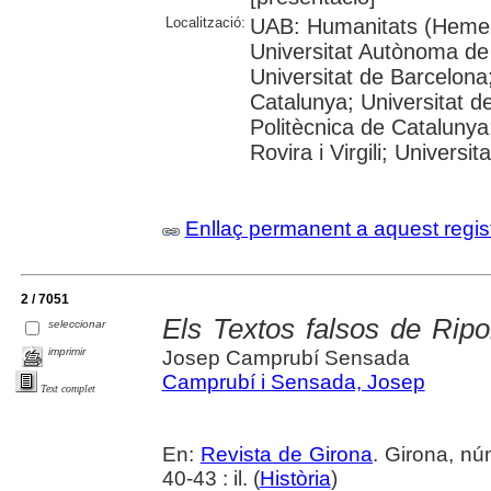
Localització:
UAB: Humanitats (Hemer
Universitat Autònoma de
Universitat de Barcelona;
Catalunya; Universitat de
Politècnica de Catalunya
Rovira i Virgili; Universi
Enllaç permanent a aquest regis
2 / 7051
Els Textos falsos de Ripo
seleccionar
imprimir
Josep Camprubí Sensada
Camprubí i Sensada, Josep
Text complet
En:
Revista de Girona
. Girona, n
40-43 : il. (
Història
)