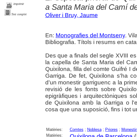
imprimir
a Santa Maria del Camí de
Oliver i Bruy, Jaume
Text complet
En:
Monografies del Montseny
. Vi
Bibliografia. Títols i resums en cata
Des que a finals del segle XVIII es
la capella de Santa Maria del C
Quixilona, filla del comte Guifré I
Garriga. De fet, Quixilona s'ha con
d'un monestir garriguenc a la prime
revisió de les fonts sobre Quixil
epigràfiques i arquitectòniques so
de Quixilona amb la Garriga o l'ex
cosa que una suposició, fins i tot un
Matèries:
Comtes
;
Noblesa
;
Priores
;
Monestir
Matèries:
Quixilona de Barcelona
(