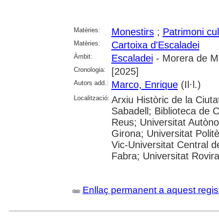
Matèries:
Monestirs
;
Patrimoni cul
Matèries:
Cartoixa d'Escaladei
Àmbit:
Escaladei
- Morera de Mo
Cronologia:
[2025]
Autors add.:
Marco, Enrique
(Il·l.)
Localització:
Arxiu Històric de la Ciut
Sabadell; Biblioteca de 
Reus; Universitat Autòno
Girona; Universitat Polit
Vic-Universitat Central 
Fabra; Universitat Rovira i
Enllaç permanent a aquest regis