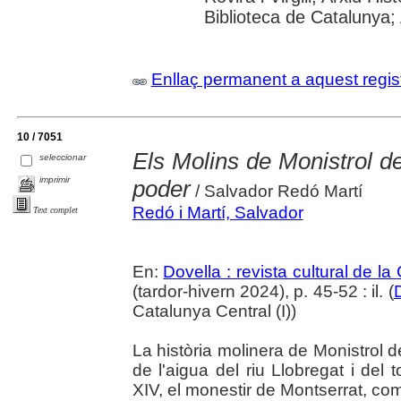
Biblioteca de Catalunya; 
Enllaç permanent a aquest regis
10 / 7051
Els Molins de Monistrol de
seleccionar
imprimir
poder
/ Salvador Redó Martí
Redó i Martí, Salvador
Text complet
En:
Dovella : revista cultural de l
(tardor-hivern 2024), p. 45-52 : il. (
Catalunya Central (I))
La història molinera de Monistrol d
de l'aigua del riu Llobregat i del
XIV, el monestir de Montserrat, com