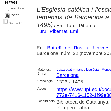
16 / 7051
L'Església catòlica i l'esc
seleccionar
imprimir
femenins de Barcelona a 
1495)
Text complet
/ Emi Turull Pibernat
Turull Pibernat, Emi
En:
Butlletí de l'Institut Unive
Barcelona, núm. 22 (novembre 2024),
Matèries:
Baixa edat mitjana
;
Església
;
Monest
Àmbit:
Barcelona
Cronologia:
1326 - 1495
Accés:
https://www.upf.edu/do
772e-7416-1152-1f99e8
Localització:
Biblioteca de Catalunya; 
Pompeu Fabra