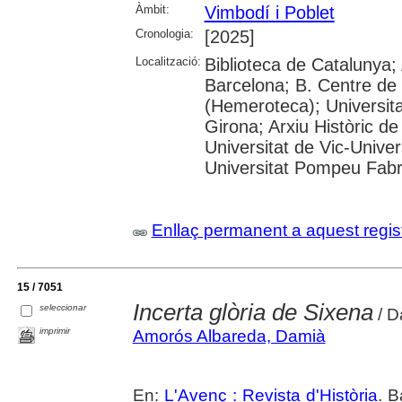
Àmbit:
Vimbodí i Poblet
Cronologia:
[2025]
Localització:
Biblioteca de Catalunya; 
Barcelona; B. Centre de
(Hemeroteca); Universita
Girona; Arxiu Històric de
Universitat de Vic-Univer
Universitat Pompeu Fabra;
Enllaç permanent a aquest regis
15 / 7051
Incerta glòria de Sixena
seleccionar
/ D
imprimir
Amorós Albareda, Damià
En:
L'Avenç : Revista d'Història
. B