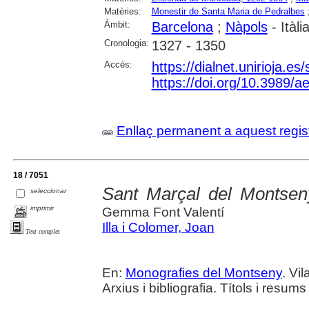
Matèries:
Monestir de Santa Maria de Pedralbes
Àmbit:
Barcelona
;
Nàpols
- Itàli
Cronologia:
1327 - 1350
Accés:
https://dialnet.unirioja.e
https://doi.org/10.3989/
Enllaç permanent a aquest regis
18 / 7051
Sant Marçal del Montsen
seleccionar
imprimir
Gemma Font Valentí
Illa i Colomer, Joan
Text complet
En:
Monografies del Montseny
. Vi
Arxius i bibliografia. Títols i resums