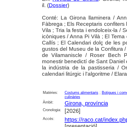
il. (
Dossier
)
Conté: La Girona llaminera / Ann
Fàbrega ; Els Receptaris confiters h
Vila ; Tria la festa i endolceix-la /
icòniques / Anna Pi Vilà ; El Tema 
Callís ; El Calendari dolç de les 
gustos del Museu de la Confitura /
de Vilamaniscle / Roser Bech Pa
monestir benedictí de Sant Daniel 
la indústria de la pastisseria / Or
calendari litúrgic i l'algoritme / Elara
Matèries:
Costums alimentaris
;
Botigues i com
culinàries
Àmbit:
Girona, província
Cronologia:
[2026]
Accés:
https://raco.cat/index.p
[presentació]