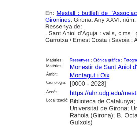
En:
Mestall : butlletí de l'Associ
Gironines
. Girona. Any XXVI, núm. 
Ressenya de:
. Sant Aniol d'Aguja : valls, cims i 
Garrotxa / Ernest Costa i Savoia :
Matèries:
Ressenyes
;
Crònica gràfica
;
Fotogra
Matèries:
Monestir de Sant Aniol d
Àmbit:
Montagut i Oix
Cronologia:
[0000 - 2023]
Accés:
https://ahr.udg.edu/mest
Localització:
Biblioteca de Catalunya;
Universitat de Girona; U
Rahola (Girona); B. Octav
Guíxols)