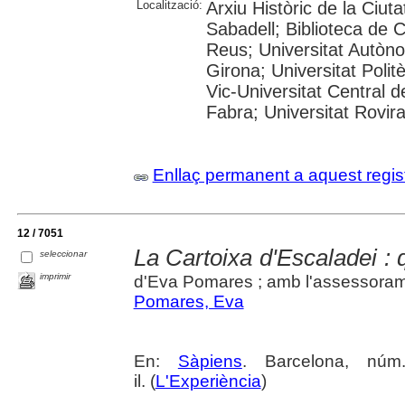
Localització:
Arxiu Històric de la Ciut
Sabadell; Biblioteca de 
Reus; Universitat Autòno
Girona; Universitat Polit
Vic-Universitat Central 
Fabra; Universitat Rovira i
Enllaç permanent a aquest regis
12 / 7051
La Cartoixa d'Escaladei : 
seleccionar
imprimir
d'Eva Pomares ; amb l'assessoram
Pomares, Eva
En:
Sàpiens
. Barcelona, nú
il. (
L'Experiència
)