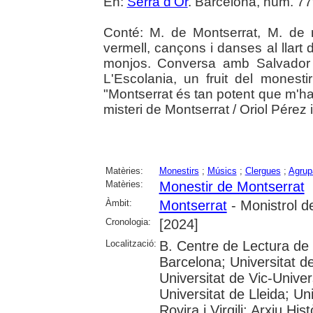
En:
Serra d'Or
. Barcelona, núm. 779
Conté: M. de Montserrat, M. de 
vermell, cançons i danses al llart 
monjos. Conversa amb Salvador 
L'Escolania, un fruit del monest
"Montserrat és tan potent que m'ha 
misteri de Montserrat / Oriol Pérez 
Matèries:
Monestirs
;
Músics
;
Clergues
;
Agrup
Matèries:
Monestir de Montserrat
Àmbit:
Montserrat
- Monistrol d
Cronologia:
[2024]
Localització:
B. Centre de Lectura de
Barcelona; Universitat d
Universitat de Vic-Univer
Universitat de Lleida; U
Rovira i Virgili; Arxiu Hi