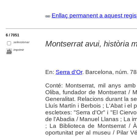
Enllaç permanent a aquest regis
6 / 7051
Montserrat avui, història m
seleccionar
imprimir
En:
Serra d'Or
. Barcelona, núm. 784 
Conté: Montserrat, mil anys amb 
Oliba, fundador de Montserrat / M
Generalitat. Relacions durant la se
Lluís Martín i Berbois ; L'Abat i el
escletxes: "Serra d'Or" i "El Ciervo
de l'Abadia / Manuel Llanas ; La 
; La Biblioteca de Montserrat / À
oportunitat per al museu / Pilar Vé