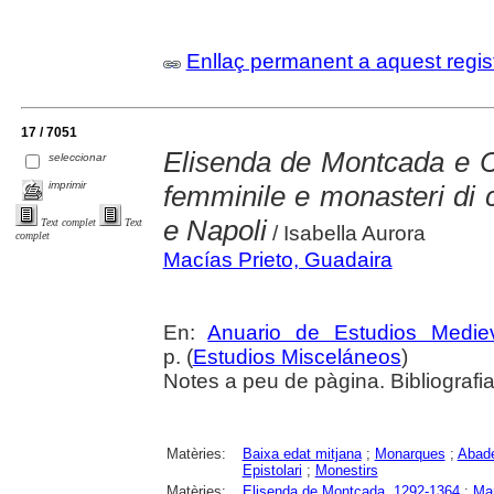
Enllaç permanent a aquest regis
17 / 7051
Elisenda de Montcada e C
seleccionar
imprimir
femminile e monasteri di c
e Napoli
Text complet
Text
/ Isabella Aurora
complet
Macías Prieto, Guadaira
En:
Anuario de Estudios Medie
p. (
Estudios Misceláneos
)
Notes a peu de pàgina. Bibliografia
Matèries:
Baixa edat mitjana
;
Monarques
;
Abad
Epistolari
;
Monestirs
Matèries:
Elisenda de Montcada, 1292-1364
;
Ma