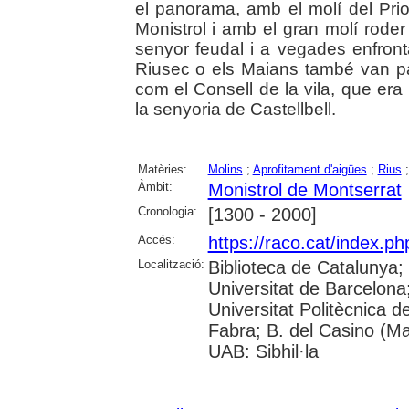
el panorama, amb el molí del Prio
Monistrol i amb el gran molí roder 
senyor feudal i a vegades enfron
Riusec o els Maians també van part
com el Consell de la vila, que era 
la senyoria de Castellbell.
Matèries:
Molins
;
Aprofitament d'aigües
;
Rius
Àmbit:
Monistrol de Montserrat
Cronologia:
[1300 - 2000]
Accés:
https://raco.cat/index.ph
Localització:
Biblioteca de Catalunya;
Universitat de Barcelona; 
Universitat Politècnica 
Fabra; B. del Casino (M
UAB: Sibhil·la