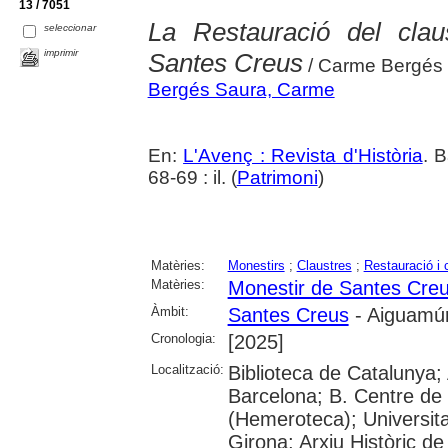
13 / 7051
La Restauració del clau
seleccionar
imprimir
Santes Creus
/ Carme Bergés
Bergés Saura, Carme
En:
L'Avenç : Revista d'Història
. 
68-69 : il. (
Patrimoni
)
Matèries:
Monestirs
;
Claustres
;
Restauració i 
Matèries:
Monestir de Santes Cre
Àmbit:
Santes Creus
- Aiguamúr
Cronologia:
[2025]
Localització:
Biblioteca de Catalunya; 
Barcelona; B. Centre de
(Hemeroteca); Universita
Girona; Arxiu Històric de