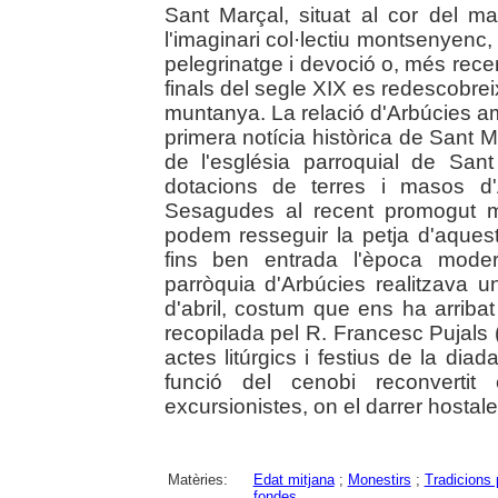
Sant Marçal, situat al cor del m
l'imaginari col·lectiu montsenyenc
pelegrinatge i devoció o, més rece
finals del segle XIX es redescobrei
muntanya. La relació d'Arbúcies am
primera notícia històrica de Sant 
de l'església parroquial de San
dotacions de terres i masos d'
Sesagudes al recent promogut m
podem resseguir la petja d'aques
fins ben entrada l'època moder
parròquia d'Arbúcies realitzava 
d'abril, costum que ens ha arriba
recopilada pel R. Francesc Pujals 
actes litúrgics i festius de la diada
funció del cenobi reconvertit
excursionistes, on el darrer hostal
Matèries:
Edat mitjana
;
Monestirs
;
Tradicions 
fondes