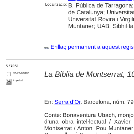
Localització:
B. Pública de Tarragona
de Catalunya; Universita
Universitat Rovira i Virgi
Muntaner; UAB: Sibhil·la
Enllaç permanent a aquest regis
5 / 7051
La Biblia de Montserrat, 1
seleccionar
imprimir
En:
Serra d'Or
. Barcelona, núm. 796
Conté: Bonaventura Ubach, monjo: 
d'una obra intel·lectual / Xavie
Montserrat / Antoni Pou Muntaner 