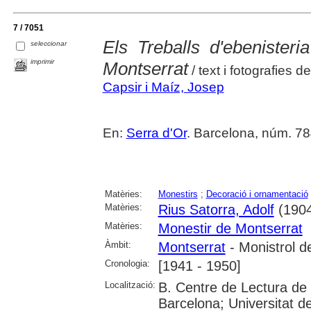
7 / 7051
Els Treballs d'ebenisteri
seleccionar
imprimir
Montserrat
/ text i fotografies 
Capsir i Maíz, Josep
En:
Serra d'Or
. Barcelona, núm. 784 
Matèries:
Monestirs
;
Decoració i ornamentació
Matèries:
Rius Satorra, Adolf
(1904
Matèries:
Monestir de Montserrat
Àmbit:
Montserrat
- Monistrol d
Cronologia:
[1941 - 1950]
Localització:
B. Centre de Lectura de
Barcelona; Universitat d