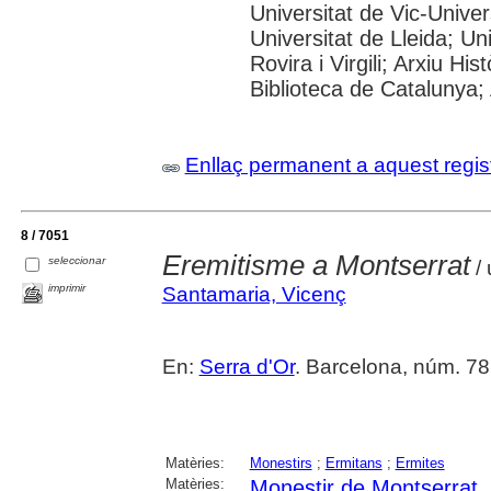
Universitat de Vic-Univer
Universitat de Lleida; U
Rovira i Virgili; Arxiu Hi
Biblioteca de Catalunya; 
Enllaç permanent a aquest regis
8 / 7051
Eremitisme a Montserrat
seleccionar
/ 
imprimir
Santamaria, Vicenç
En:
Serra d'Or
. Barcelona, núm. 78
Matèries:
Monestirs
;
Ermitans
;
Ermites
Matèries:
Monestir de Montserrat