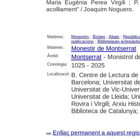
Maria Eugènia Perea Virgili ; 
acolliament" / Joaquim Noguero.
Matèries:
Monestirs
;
Bisbes
;
Abats
;
República
publicacions
;
Biblioteques eclesiàsti
Matèries:
Monestir de Montserrat
Àmbit:
Montserrat
- Monistrol d
Cronologia:
1025 - 2025
Localització:
B. Centre de Lectura de
Barcelona; Universitat d
Universitat de Vic-Univer
Universitat de Lleida; U
Rovira i Virgili; Arxiu Hi
Biblioteca de Catalunya; 
Enllaç permanent a aquest regis