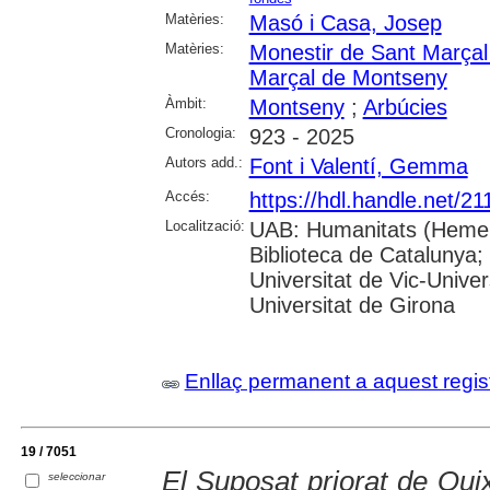
Matèries:
Masó i Casa, Josep
Matèries:
Monestir de Sant Marça
Marçal de Montseny
Àmbit:
Montseny
;
Arbúcies
Cronologia:
923 - 2025
Autors add.:
Font i Valentí, Gemma
Accés:
https://hdl.handle.net/2
Localització:
UAB: Humanitats (Hemero
Biblioteca de Catalunya;
Universitat de Vic-Univer
Universitat de Girona
Enllaç permanent a aquest regis
19 / 7051
El Suposat priorat de Quixi
seleccionar