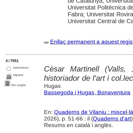
de Catalunya; Universitat
Universitat Politècnica 
Fabra; Universitat Rovira 
Universitat Central de C
Enllaç permanent a aquest regis
4 / 7051
Cèsar Martinell (Valls,
seleccionar
imprimir
historiador de l'art i col.le
Hugas
Text complet
Bassegoda i Hugas, Bonaventura
En:
Quaderns de Vilaniu : miscel·là
2026), p. 51-66 : il (
Quaderns d'art
Resums en català i anglès.