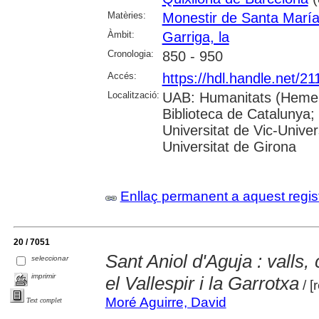
Matèries:
Monestir de Santa Marí
Àmbit:
Garriga, la
Cronologia:
850 - 950
Accés:
https://hdl.handle.net/2
Localització:
UAB: Humanitats (Hemero
Biblioteca de Catalunya;
Universitat de Vic-Univer
Universitat de Girona
Enllaç permanent a aquest regis
20 / 7051
Sant Aniol d'Aguja : valls, 
seleccionar
imprimir
el Vallespir i la Garrotxa
/ [
Moré Aguirre, David
Text complet