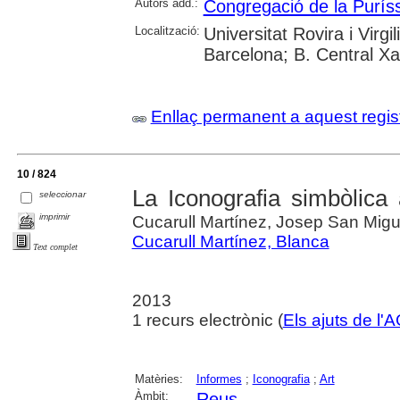
Autors add.:
Congregació de la Purís
Localització:
Universitat Rovira i Virgil
Barcelona; B. Central X
Enllaç permanent a aquest regis
10 / 824
La Iconografia simbòlica
seleccionar
imprimir
Cucarull Martínez, Josep San Migu
Cucarull Martínez, Blanca
Text complet
2013
1 recurs electrònic (
Els ajuts de l
Matèries:
Informes
;
Iconografia
;
Art
Àmbit:
Reus