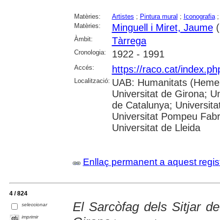
Matèries:
Artistes
;
Pintura mural
;
Iconografia
Matèries:
Minguell i Miret, Jaume
(
Àmbit:
Tàrrega
Cronologia:
1922 - 1991
Accés:
https://raco.cat/index.ph
Localització:
UAB: Humanitats (Hemero
Universitat de Girona; Un
de Catalunya; Universita
Universitat Pompeu Fabra;
Universitat de Lleida
Enllaç permanent a aquest regis
4 / 824
El Sarcòfag dels Sitjar de
seleccionar
imprimir