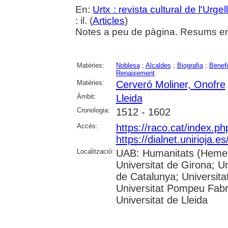
En:
Urtx : revista cultural de l'Urgel
: il. (
Articles
)
Notes a peu de pàgina. Resums en 
Matèries:
Noblesa
;
Alcaldes
;
Biografia
;
Benef
Renaixement
Matèries:
Cerveró Moliner, Onofre
Àmbit:
Lleida
Cronologia:
1512 - 1602
Accés:
https://raco.cat/index.p
https://dialnet.unirioja.
Localització:
UAB: Humanitats (Hemero
Universitat de Girona; Un
de Catalunya; Universita
Universitat Pompeu Fabra;
Universitat de Lleida