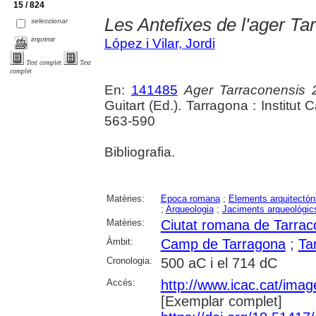
15 / 824
Les Antefixes de l'ager Ta
seleccionar
imprimir
López i Vilar, Jordi
Text complet
Text
complet
En:
141485
Ager Tarraconensis 
Guitart (Ed.). Tarragona : Institut
563-590
Bibliografia.
Matèries:
Epoca romana
;
Elements arquitectòn
;
Arqueologia
;
Jaciments arqueològic
Matèries:
Ciutat romana de Tarrac
Àmbit:
Camp de Tarragona
;
Ta
Cronologia:
500 aC i el 714 dC
Accés:
http://www.icac.cat/image
[Exemplar complet]