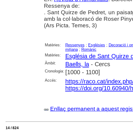
Ressenya de:
. Sant Quirze de Pedret, un paisa
amb la col·laboracó de Roser Pinyo
(Ars Picta. Temes, 3)
Matèries:
Ressenyes
;
Esglésies
;
Decoració i o
mitjana
;
Romànic
Matèries:
Església de Sant Quirze 
Àmbit:
Baells, la
- Cercs
Cronologia:
[1000 - 1100]
Accés:
https://raco.cat/index.ph
https://doi.org/10.60940
Enllaç permanent a aquest regis
14 / 824