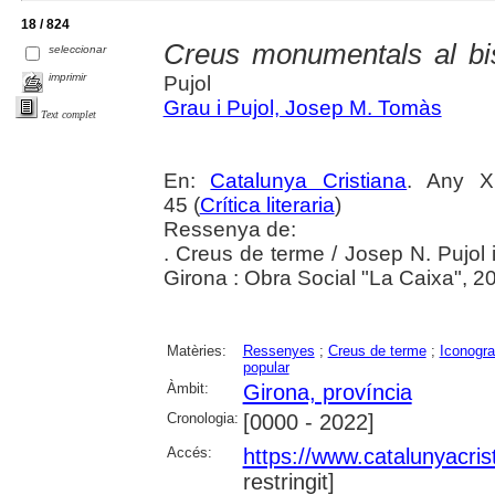
18 / 824
Creus monumentals al bi
seleccionar
imprimir
Pujol
Grau i Pujol, Josep M. Tomàs
Text complet
En:
Catalunya Cristiana
. Any X
45 (
Crítica literaria
)
Ressenya de:
. Creus de terme / Josep N. Pujol 
Girona : Obra Social "La Caixa", 2
Matèries:
Ressenyes
;
Creus de terme
;
Iconogra
popular
Àmbit:
Girona, província
Cronologia:
[0000 - 2022]
Accés:
https://www.catalunyacris
restringit]