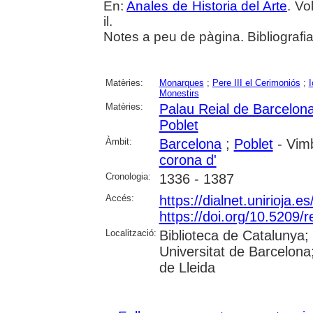
En:
Anales de Historia del Arte
. Vo
il.
Notes a peu de pàgina. Bibliografia
Matèries:
Monarques
;
Pere III el Cerimoniós
;
I
Monestirs
Matèries:
Palau Reial de Barcelon
Poblet
Àmbit:
Barcelona
;
Poblet
- Vimb
corona d'
Cronologia:
1336 - 1387
Accés:
https://dialnet.unirioja.
https://doi.org/10.5209
Localització:
Biblioteca de Catalunya;
Universitat de Barcelona;
de Lleida