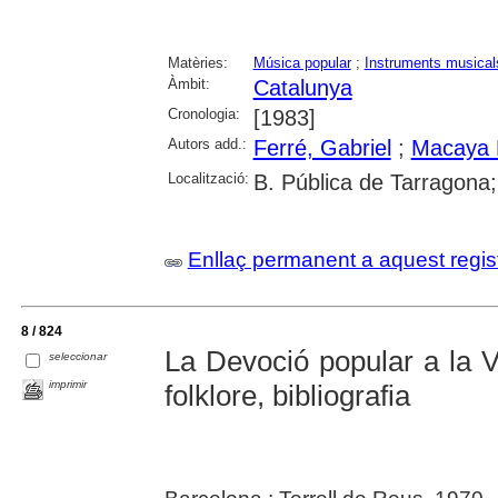
Matèries:
Música popular
;
Instruments musical
Àmbit:
Catalunya
Cronologia:
[1983]
Autors add.:
Ferré, Gabriel
;
Macaya R
Localització:
B. Pública de Tarragona
Enllaç permanent a aquest regis
8 / 824
La Devoció popular a la V
seleccionar
imprimir
folklore, bibliografia