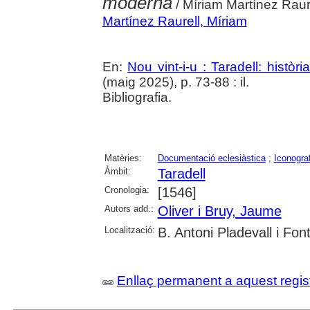
moderna
/ Míriam Martínez Raur
Martínez Raurell, Míriam
En:
Nou vint-i-u : Taradell: històr
(maig 2025), p. 73-88 : il.
Bibliografia.
Matèries:
Documentació eclesiàstica
;
Iconograf
Àmbit:
Taradell
Cronologia:
[1546]
Autors add.:
Oliver i Bruy, Jaume
Localització:
B. Antoni Pladevall i Font
Enllaç permanent a aquest regis