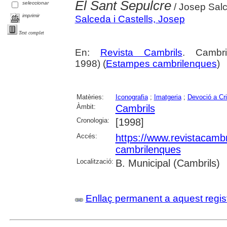
El Sant Sepulcre
seleccionar
/ Josep Salc
imprimir
Salceda i Castells, Josep
Text complet
En:
Revista Cambrils
. Cambr
1998) (
Estampes cambrilenques
)
Matèries:
Iconografia
;
Imatgeria
;
Devoció a Cri
Àmbit:
Cambrils
Cronologia:
[1998]
Accés:
https://www.revistacambr
cambrilenques
Localització:
B. Municipal (Cambrils)
Enllaç permanent a aquest regis