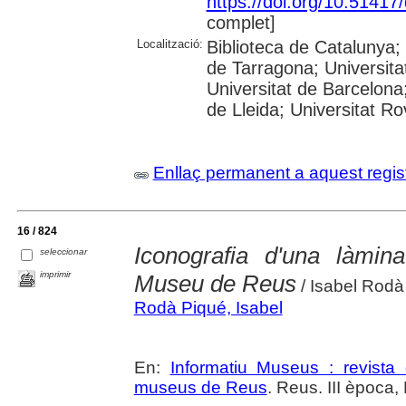
https://doi.org/10.5141
complet]
Localització:
Biblioteca de Catalunya
de Tarragona; Universit
Universitat de Barcelona;
de Lleida; Universitat Rovi
Enllaç permanent a aquest regis
16 / 824
Iconografia d'una làmi
seleccionar
imprimir
Museu de Reus
/ Isabel Rodà
Rodà Piqué, Isabel
En:
Informatiu Museus : revista 
museus de Reus
. Reus. III època