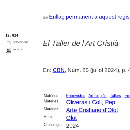
Enllaç permanent a aquest regis
19 / 824
El Taller de l'Art Cristià
seleccionar
imprimir
En:
CBN
, Núm. 25 (juliol 2024), p. 
Matèries:
Entrevistes
;
Art religiós
;
Tallers
;
Em
Matèries:
Oliveras i Coll, Pep
Matèries:
Arte Cristiano d'Olot
Àmbit:
Olot
Cronologia:
2024