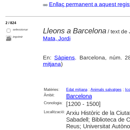
Enllaç permanent a aquest regis
2 / 824
Lleons a Barcelona
seleccionar
/ text de
imprimir
Mata, Jordi
En:
Sàpiens
. Barcelona, núm. 28
mitjana
)
Matèries:
Edat mitjana
;
Animals salvatges
;
Ic
Àmbit:
Barcelona
Cronologia:
[1200 - 1500]
Localització:
Arxiu Històric de la Ciut
Sabadell; Biblioteca de 
Reus; Universitat Autòno