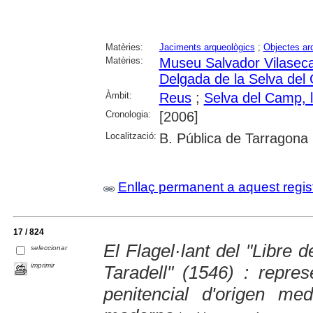
Matèries:
Jaciments arqueològics
;
Objectes ar
Matèries:
Museu Salvador Vilasec
Delgada de la Selva del
Àmbit:
Reus
;
Selva del Camp, 
Cronologia:
[2006]
Localització:
B. Pública de Tarragona
Enllaç permanent a aquest regis
17 / 824
El Flagel·lant del "Libre
seleccionar
imprimir
Taradell" (1546) : repres
penitencial d'origen med