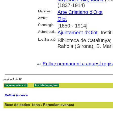
(1837-1914)
Matèries:
Arte Cristiano d'Olot
Àmbit:
Olot
Cronologia:
[1850 - 1914]
Autors add.:
Ajuntament d'Olot
. Insti
Localització:
Biblioteca de Catalunya; 
Rahola (Girona); B. Mari
Enllaç permanent a aquest regis
pàgina 1 de 42
Refinar la cerca
Base de dades
fons : Formulari avançat