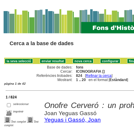
Cerca a la base de dades
Base de dades:
fons
Cercar:
ICONOGRAFIA []
Referències trobades:
824
[
Refinar la cerca
]
Mostrant:
1 .. 20
en el format [
Estàndard
]
pàgina 1 de 42
1 / 824
Onofre Cerveró : un pro
seleccionar
imprimir
Joan Yeguas Gassó
Yeguas i Gassó, Joan
Text complet
Text
complet