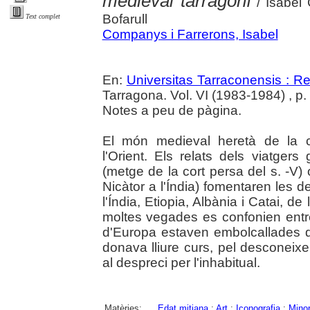
medieval tarragoní
/ Isabel 
Bofarull
Text complet
Companys i Farrerons, Isabel
En:
Universitas Tarraconensis : Rev
Tarragona. Vol. VI (1983-1984) , p. 5
Notes a peu de pàgina.
El món medieval heretà de la cu
l'Orient. Els relats dels viatge
(metge de la cort persa del s. -
Nicàtor a l'Índia) fomentaren les d
l'Índia, Etiopia, Albània i Catai, de
moltes vegades es confonien entre 
d'Europa estaven embolcallades de
donava lliure curs, pel desconeix
al despreci per l'inhabitual.
Matèries:
Edat mitjana
;
Art
;
Iconografia
;
Minor