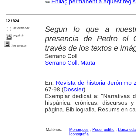
Enllaç permanent a aquest regis
12 / 824
Segun lo que a nuestr
seleccionar
imprimir
presencia de Pedro el 
través de los textos e im
Text complet
Serrano Coll
Serrano Coll, Marta
En:
Revista de historia Jerónimo Z
67-98 (
Dossier
)
Exemplar dedicat a: "Narrativas 
hispánica: crónicas, discursos 
pàgina. Bibliografia. Resums en cas
Matèries:
Monarques
;
Poder polític
;
Baixa eda
Iconografia