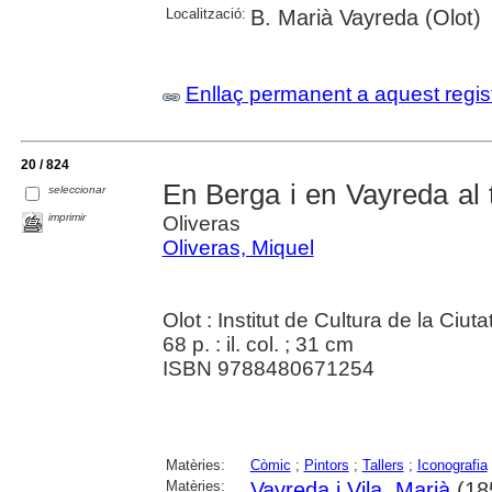
Localització:
B. Marià Vayreda (Olot)
Enllaç permanent a aquest regis
20 / 824
En Berga i en Vayreda al t
seleccionar
imprimir
Oliveras
Oliveras, Miquel
Olot : Institut de Cultura de la Ciut
68 p. : il. col. ; 31 cm
ISBN 9788480671254
Matèries:
Còmic
;
Pintors
;
Tallers
;
Iconografia
Matèries:
Vayreda i Vila, Marià
(18