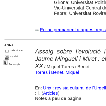
Girona; Universitat Polit
Vic-Universitat Central 
Fabra; Universitat Rovira i
Enllaç permanent a aquest regis
3 / 824
Assaig sobre l'evolució 
seleccionar
imprimir
Jaume Minguell i Miret : e
XX
Text complet
/ Miquel Torres i Benet
Torres i Benet, Miquel
En:
Urtx : revista cultural de l'Urgell
: il. (
Articles
)
Notes a peu de pàgina.