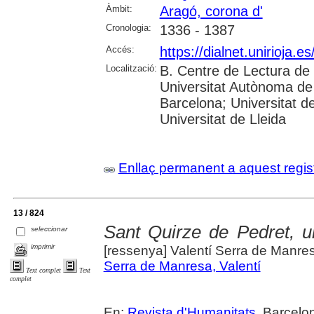
Àmbit:
Aragó, corona d'
Cronologia:
1336 - 1387
Accés:
https://dialnet.unirioja.
Localització:
B. Centre de Lectura de 
Universitat Autònoma de 
Barcelona; Universitat d
Universitat de Lleida
Enllaç permanent a aquest regis
13 / 824
Sant Quirze de Pedret, u
seleccionar
imprimir
[ressenya] Valentí Serra de Manre
Serra de Manresa, Valentí
Text complet
Text
complet
En:
Revista d'Humanitats
. Barcelo