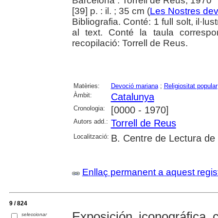
Barcelona : Torrell de Reus, 1970
[39] p. : il. ; 35 cm (
Les Nostres de
Bibliografia. Conté: 1 full solt, il·lu
al text. Conté la taula correspo
recopilació: Torrell de Reus.
Matèries:
Devoció mariana
;
Religiositat popular
Àmbit:
Catalunya
Cronologia:
[0000 - 1970]
Autors add.:
Torrell de Reus
Localització:
B. Centre de Lectura de
Enllaç permanent a aquest regis
9 / 824
Exposición iconográfica 
seleccionar