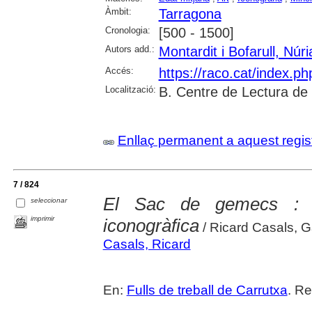
Àmbit:
Tarragona
Cronologia:
[500 - 1500]
Autors add.:
Montardit i Bofarull, Núri
Accés:
https://raco.cat/index.p
Localització:
B. Centre de Lectura de
Enllaç permanent a aquest regis
7 / 824
El Sac de gemecs : ap
seleccionar
imprimir
iconogràfica
/ Ricard Casals, G
Casals, Ricard
En:
Fulls de treball de Carrutxa
. Re