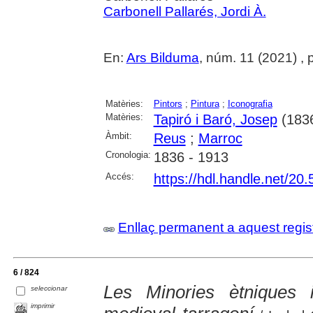
Carbonell Pallarés, Jordi À.
En:
Ars Bilduma
, núm. 11 (2021) , 
Matèries:
Pintors
;
Pintura
;
Iconografia
Matèries:
Tapiró i Baró, Josep
(183
Àmbit:
Reus
;
Marroc
Cronologia:
1836 - 1913
Accés:
https://hdl.handle.net/2
Enllaç permanent a aquest regis
6 / 824
Les Minories ètniques i
seleccionar
imprimir