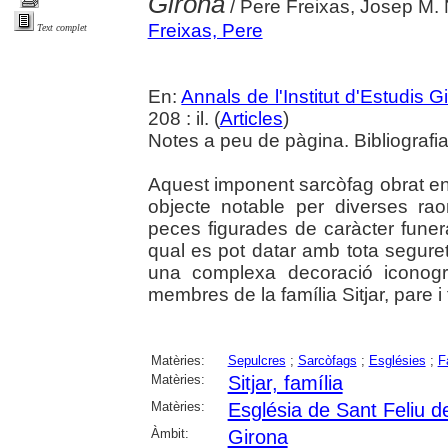
Girona
/ Pere Freixas, Josep M. 
Freixas, Pere
Text complet
En:
Annals de l'Institut d'Estudis G
208 : il. (
Articles
)
Notes a peu de pàgina. Bibliografia
Aquest imponent sarcòfag obrat en
objecte notable per diverses ra
peces figurades de caràcter funer
qual es pot datar amb tota seguret
una complexa decoració iconogr
membres de la família Sitjar, pare i f
Matèries:
Sepulcres
;
Sarcòfags
;
Esglésies
;
F
Matèries:
Sitjar, família
Matèries:
Església de Sant Feliu d
Àmbit:
Girona