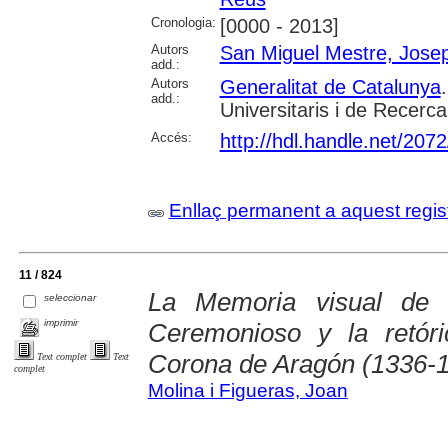
Cronologia:
[0000 - 2013]
Autors
San Miguel Mestre, Jose
add.:
Autors
Generalitat de Catalunya
add.:
Universitaris i de Recerca
Accés:
http://hdl.handle.net/207
Enllaç permanent a aquest regis
11 / 824
La Memoria visual de 
seleccionar
imprimir
Ceremonioso y la retór
Corona de Aragón (1336-
Text complet
Text
complet
Molina i Figueras, Joan