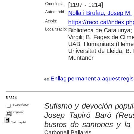
Cronologia:
[1197 - 1214]
Autors add.:
Nolla i Brufau, Josep M.
Accés:
https://raco.cat/index.p
Localització:
Biblioteca de Catalunya; 
Virgili; B. Fages de Clim
UAB: Humanitats (Hemer
Universitat de Lleida; B.
Muntaner
Enllaç permanent a aquest regis
5 / 824
Sufismo y devoción popula
seleccionar
imprimir
Josep Tapiró Baró (Reu
bustos de santones y la 
Text complet
Carbonell Pallarés