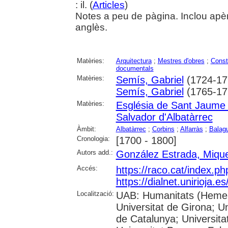
: il. (
Articles
)
Notes a peu de pàgina. Inclou apè
anglès.
Matèries:
Arquitectura
;
Mestres d'obres
;
Constr
documentals
Matèries:
Semís, Gabriel
(1724-17
Semís, Gabriel
(1765-17
Matèries:
Església de Sant Jaume
Salvador d'Albatàrrec
Àmbit:
Albatàrrec
;
Corbins
;
Alfarràs
;
Balag
Cronologia:
[1700 - 1800]
Autors add.:
González Estrada, Mique
Accés:
https://raco.cat/index.p
https://dialnet.unirioja.
Localització:
UAB: Humanitats (Hemero
Universitat de Girona; Un
de Catalunya; Universita