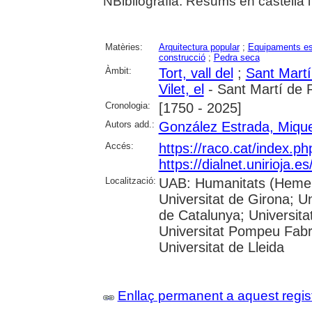
NBibliografia. Resums en castellà i
Matèries:
Arquitectura popular
;
Equipaments es
construcció
;
Pedra seca
Àmbit:
Tort, vall del
;
Sant Mart
Vilet, el
- Sant Martí de 
Cronologia:
[1750 - 2025]
Autors add.:
González Estrada, Mique
Accés:
https://raco.cat/index.p
https://dialnet.unirioja.
Localització:
UAB: Humanitats (Hemero
Universitat de Girona; Un
de Catalunya; Universita
Universitat Pompeu Fabra;
Universitat de Lleida
Enllaç permanent a aquest regis