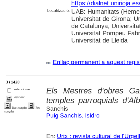
https://dialnet.unirioja.
Localització:
UAB: Humanitats (Hemero
Universitat de Girona; Un
de Catalunya; Universita
Universitat Pompeu Fabra;
Universitat de Lleida
Enllaç permanent a aquest regis
3 / 1420
Els Mestres d'obres Ga
seleccionar
imprimir
temples parroquials d'Alb
Sanchis
Text complet
Text
complet
Puig Sanchis, Isidro
En:
Urtx : revista cultural de l'Urgel