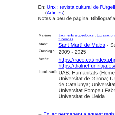
En:
Urtx : revista cultural de l'Urgel
: il. (
Articles
)
Notes a peu de pàgina. Bibliografi
Matèries:
Jaciments arqueològics
;
Excavacions
funeràries
Àmbit:
Sant Martí de Maldà
- Sa
Cronologia:
2009 - 2025
Accés:
https://raco.cat/index.p
https://dialnet.unirioja.
Localització:
UAB: Humanitats (Hemero
Universitat de Girona; Un
de Catalunya; Universita
Universitat Pompeu Fabra;
Universitat de Lleida
Enllaç permanent a aquest regis