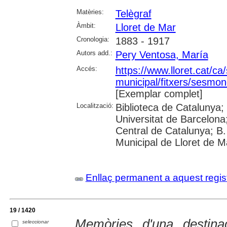
Matèries:
Telègraf
Àmbit:
Lloret de Mar
Cronologia:
1883 - 1917
Autors add.:
Pery Ventosa, María
Accés:
https://www.lloret.cat/ca
municipal/fitxers/sesmon
[Exemplar complet]
Localització:
Biblioteca de Catalunya;
Universitat de Barcelona;
Central de Catalunya; B.
Municipal de Lloret de M
Enllaç permanent a aquest regis
19 / 1420
Memòries d'una destinac
seleccionar