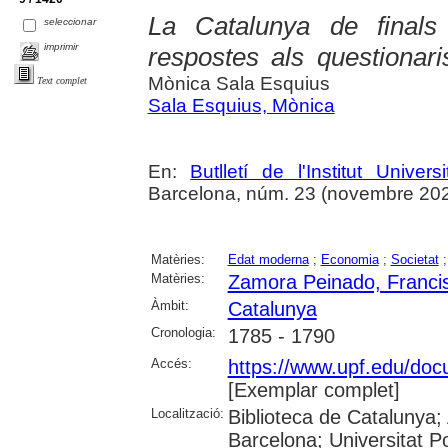
La Catalunya de finals
seleccionar
imprimir
respostes als questiona
Mònica Sala Esquius
Text complet
Sala Esquius, Mònica
En:
Butlletí de l'Institut Unive
Barcelona, núm. 23 (novembre 2025),
Matèries:
Edat moderna
;
Economia
;
Societat
Matèries:
Zamora Peinado, Franci
Àmbit:
Catalunya
Cronologia:
1785 - 1790
Accés:
https://www.upf.edu/docu
[Exemplar complet]
Localització:
Biblioteca de Catalunya; 
Barcelona; Universitat 