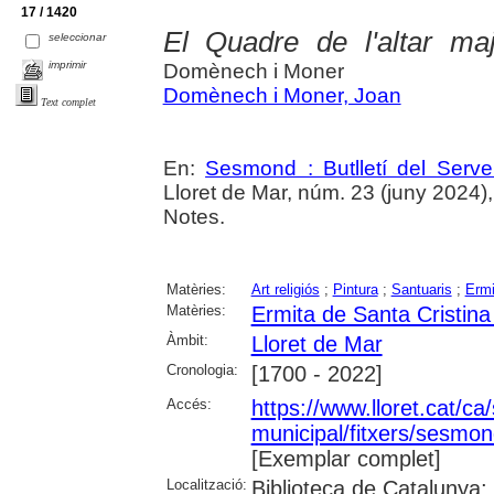
17 / 1420
El Quadre de l'altar ma
seleccionar
imprimir
Domènech i Moner
Domènech i Moner, Joan
Text complet
En:
Sesmond : Butlletí del Serve
Lloret de Mar, núm. 23 (juny 2024), p
Notes.
Matèries:
Art religiós
;
Pintura
;
Santuaris
;
Ermi
Matèries:
Ermita de Santa Cristina
Àmbit:
Lloret de Mar
Cronologia:
[1700 - 2022]
Accés:
https://www.lloret.cat/ca
municipal/fitxers/sesmon
[Exemplar complet]
Localització:
Biblioteca de Catalunya;