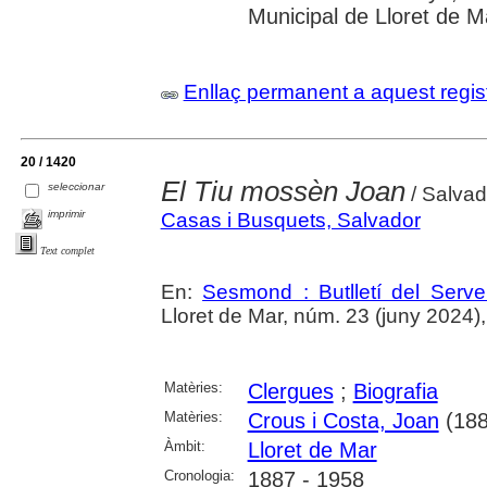
Municipal de Lloret de M
Enllaç permanent a aquest regis
20 / 1420
El Tiu mossèn Joan
seleccionar
/ Salvad
imprimir
Casas i Busquets, Salvador
Text complet
En:
Sesmond : Butlletí del Serve
Lloret de Mar, núm. 23 (juny 2024), p
Matèries:
Clergues
;
Biografia
Matèries:
Crous i Costa, Joan
(188
Àmbit:
Lloret de Mar
Cronologia:
1887 - 1958