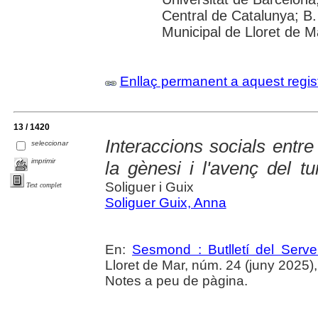
Central de Catalunya; B.
Municipal de Lloret de M
Enllaç permanent a aquest regis
13 / 1420
Interaccions socials entre
seleccionar
imprimir
la gènesi i l'avenç del t
Soliguer i Guix
Text complet
Soliguer Guix, Anna
En:
Sesmond : Butlletí del Serve
Lloret de Mar, núm. 24 (juny 2025), p
Notes a peu de pàgina.