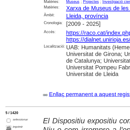
Matèries:
Museus
;
Projectes
;
Investigació cien
Matèries:
Xarxa de Museus de les T
Àmbit:
Lleida, província
Cronologia:
[2009 - 2025]
Accés:
https://raco.cat/index.p
https://dialnet.unirioja.
Localització:
UAB: Humanitats (Hemero
Universitat de Girona; Un
de Catalunya; Universita
Universitat Pompeu Fabra;
Universitat de Lleida
Enllaç permanent a aquest regis
5 / 1420
El Dispositiu expositiu co
seleccionar
imprimir
Niu o com irrompre a l'es