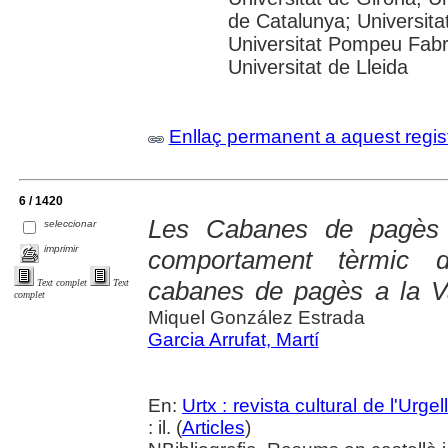
de Catalunya; Universita
Universitat Pompeu Fabra;
Universitat de Lleida
Enllaç permanent a aquest regis
6 / 1420
Les Cabanes de pagès :
seleccionar
imprimir
comportament tèrmic d
cabanes de pagès a la Va
Text complet
Text
complet
Miquel González Estrada
Garcia Arrufat, Martí
En:
Urtx : revista cultural de l'Urgell
: il. (
Articles
)