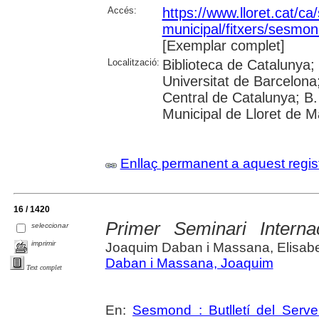
Accés:
https://www.lloret.cat/ca
municipal/fitxers/sesmon
[Exemplar complet]
Localització:
Biblioteca de Catalunya;
Universitat de Barcelona;
Central de Catalunya; B.
Municipal de Lloret de M
Enllaç permanent a aquest regis
16 / 1420
Primer Seminari Interna
seleccionar
imprimir
Joaquim Daban i Massana, Elisab
Daban i Massana, Joaquim
Text complet
En:
Sesmond : Butlletí del Serve