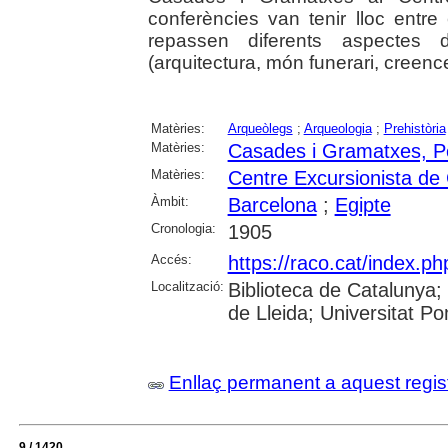
conferències van tenir lloc entr
repassen diferents aspectes d
(arquitectura, món funerari, creences
Matèries:
Arqueòlegs
;
Arqueologia
;
Prehistòria
Matèries:
Casades i Gramatxes, Pe
Matèries:
Centre Excursionista de
Àmbit:
Barcelona
;
Egipte
Cronologia:
1905
Accés:
https://raco.cat/index.p
Localització:
Biblioteca de Catalunya; 
de Lleida; Universitat 
Enllaç permanent a aquest regis
9 / 1420