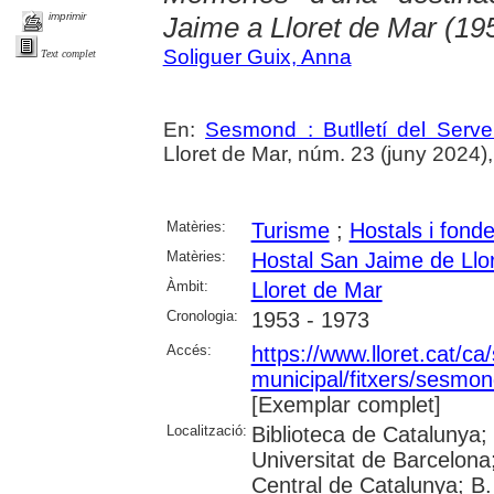
imprimir
Jaime a Lloret de Mar (19
Soliguer Guix, Anna
Text complet
En:
Sesmond : Butlletí del Serve
Lloret de Mar, núm. 23 (juny 2024), p
Matèries:
Turisme
;
Hostals i fond
Matèries:
Hostal San Jaime de Llo
Àmbit:
Lloret de Mar
Cronologia:
1953 - 1973
Accés:
https://www.lloret.cat/ca
municipal/fitxers/sesmon
[Exemplar complet]
Localització:
Biblioteca de Catalunya;
Universitat de Barcelona;
Central de Catalunya; B.