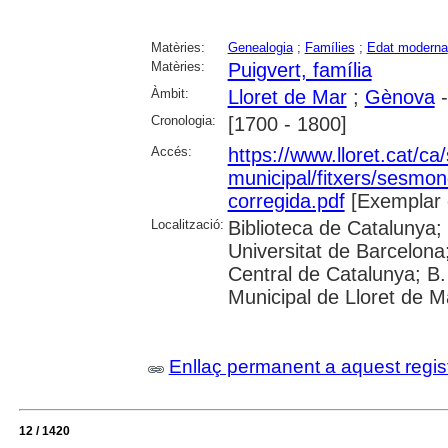
Matèries:
Genealogia
;
Famílies
;
Edat moderna
Matèries:
Puigvert, família
Àmbit:
Lloret de Mar
;
Gènova
-
Cronologia:
[1700 - 1800]
Accés:
https://www.lloret.cat/ca
municipal/fitxers/sesmo
corregida.pdf
[Exemplar 
Localització:
Biblioteca de Catalunya;
Universitat de Barcelona;
Central de Catalunya; B.
Municipal de Lloret de M
Enllaç permanent a aquest regis
12 / 1420