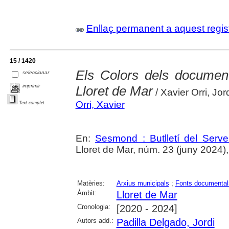
Enllaç permanent a aquest regis
15 / 1420
Els Colors dels docume
seleccionar
imprimir
Lloret de Mar
/ Xavier Orri, Jor
Orri, Xavier
Text complet
En:
Sesmond : Butlletí del Serve
Lloret de Mar, núm. 23 (juny 2024), p
Matèries:
Arxius municipals
;
Fonts documental
Àmbit:
Lloret de Mar
Cronologia:
[2020 - 2024]
Autors add.:
Padilla Delgado, Jordi