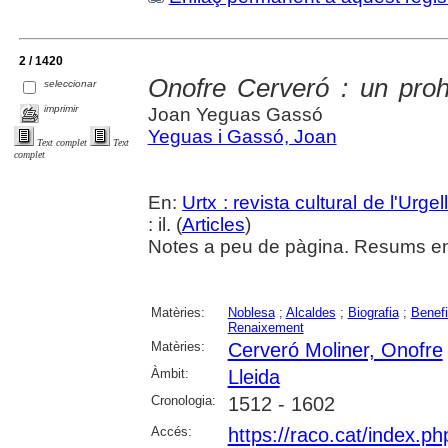
2 / 1420
Onofre Cerveró : un pro
seleccionar
imprimir
Joan Yeguas Gassó
Yeguas i Gassó, Joan
Text complet
Text
complet
En:
Urtx : revista cultural de l'Urgel
: il. (
Articles
)
Notes a peu de pàgina. Resums en 
Matèries:
Noblesa
;
Alcaldes
;
Biografia
;
Benef
Renaixement
Matèries:
Cerveró Moliner, Onofre
Àmbit:
Lleida
Cronologia:
1512 - 1602
Accés:
https://raco.cat/index.p