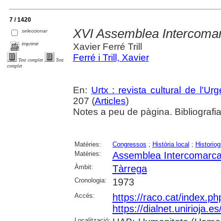
7 / 1420
XVI Assemblea Intercomar
seleccionar
imprimir
Xavier Ferré Trill
Ferré i Trill, Xavier
Text complet
Text
complet
En:
Urtx : revista cultural de l'Urge
207 (
Articles
)
Notes a peu de pàgina. Bibliografi
Matèries:
Congressos
;
Història local
;
Historiog
Matèries:
Assemblea Intercomarcal
Àmbit:
Tàrrega
Cronologia:
1973
Accés:
https://raco.cat/index.p
https://dialnet.unirioja.
Localització: