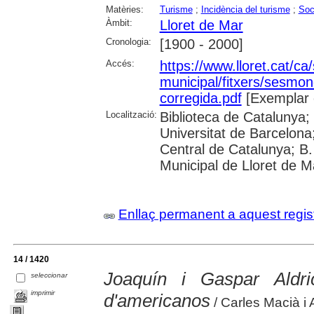
Matèries:
Turisme
;
Incidència del turisme
;
Soc
Àmbit:
Lloret de Mar
Cronologia:
[1900 - 2000]
Accés:
https://www.lloret.cat/ca
municipal/fitxers/sesmo
corregida.pdf
[Exemplar 
Localització:
Biblioteca de Catalunya;
Universitat de Barcelona;
Central de Catalunya; B.
Municipal de Lloret de M
Enllaç permanent a aquest regis
14 / 1420
Joaquín i Gaspar Aldr
seleccionar
imprimir
d'americanos
/ Carles Macià i 