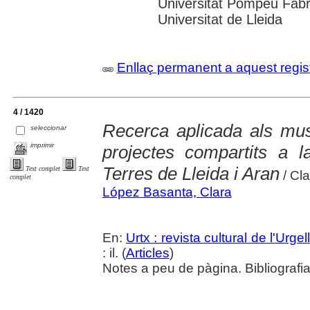
Universitat Pompeu Fabra;
Universitat de Lleida
Enllaç permanent a aquest regis
4 / 1420
Recerca aplicada als mu
seleccionar
imprimir
projectes compartits a
Terres de Lleida i Aran
Text complet
Text
/ Cl
complet
López Basanta, Clara
En:
Urtx : revista cultural de l'Urgell
: il. (
Articles
)
Notes a peu de pàgina. Bibliografi