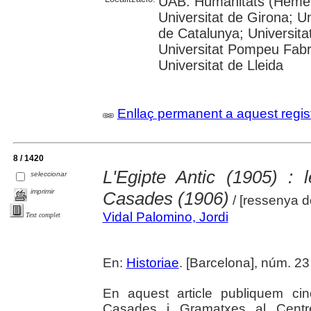
UAB: Humanitats (Hemero
Universitat de Girona; Un
de Catalunya; Universita
Universitat Pompeu Fabra;
Universitat de Lleida
Enllaç permanent a aquest regis
8 / 1420
L'Egipte Antic (1905) : 
seleccionar
imprimir
Casades (1906)
/ [ressenya d
Vidal Palomino, Jordi
Text complet
En:
Historiae
. [Barcelona], núm. 23
En aquest article publiquem cin
Casades i Gramatxes al Centre