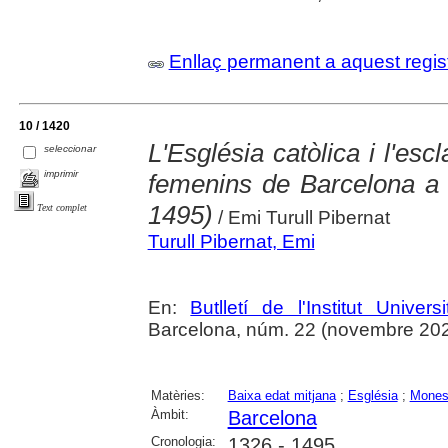
Enllaç permanent a aquest regis
10 / 1420
L'Església catòlica i l'esc
seleccionar
imprimir
femenins de Barcelona a 
1495)
Text complet
/ Emi Turull Pibernat
Turull Pibernat, Emi
En:
Butlletí de l'Institut Unive
Barcelona, núm. 22 (novembre 2024),
Matèries:
Baixa edat mitjana
;
Església
;
Monest
Àmbit:
Barcelona
Cronologia:
1326 - 1495