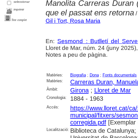
Manolita Carreras Duran 
seleccionar
imprimir
que el passat ens retorna
/
Gil i Tort, Rosa Maria
Text complet
En:
Sesmond : Butlletí del Serve
Lloret de Mar, núm. 24 (juny 2025), p
Notes a peu de pàgina.
Matèries:
Biografia
;
Dona
;
Fonts documentals
Matèries:
Carreras Duran, Manuel
Àmbit:
Girona
;
Lloret de Mar
Cronologia:
1884 - 1963
Accés:
https://www.lloret.cat/ca
municipal/fitxers/sesmo
corregida.pdf
[Exemplar 
Localització:
Biblioteca de Catalunya;
Universitat de Barcelona;