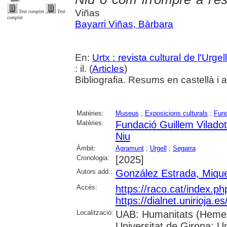
Viñas
Text complet
Text
complet
Bayarri Viñas, Bàrbara
En:
Urtx : revista cultural de l'Urgell
: il. (
Articles
)
Bibliografia. Resums en castellà i 
Matèries:
Museus
;
Exposicions culturals
;
Fun
Matèries:
Fundació Guillem Viladot
Niu
Àmbit:
Agramunt
;
Urgell
;
Segarra
Cronologia:
[2025]
Autors add.:
González Estrada, Mique
Accés:
https://raco.cat/index.p
https://dialnet.unirioja.
Localització:
UAB: Humanitats (Hemero
Universitat de Girona; Un