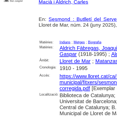
Macià i Aldrich, Carles
Text complet
En:
Sesmond : Butlletí del Serve
Lloret de Mar, núm. 24 (juny 2025), p
Matèries:
Indians
;
Metges
;
Biografia
Matèries:
Aldrich Fàbregas, Joaqu
Gaspar
(1918-1995) ;
Al
Àmbit:
Lloret de Mar
;
Matanza
Cronologia:
1910 - 1995
Accés:
https://www.lloret.cat/ca
municipal/fitxers/sesmo
corregida.pdf
[Exemplar 
Localització:
Biblioteca de Catalunya;
Universitat de Barcelona;
Central de Catalunya; B.
Municipal de Lloret de M