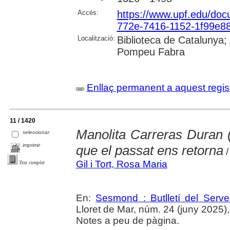
Accés:
https://www.upf.edu/do
772e-7416-1152-1f99e8
Localització:
Biblioteca de Catalunya; 
Pompeu Fabra
Enllaç permanent a aquest regis
11 / 1420
Manolita Carreras Duran 
seleccionar
imprimir
que el passat ens retorna
/
Gil i Tort, Rosa Maria
Text complet
En:
Sesmond : Butlletí del Serve
Lloret de Mar, núm. 24 (juny 2025), p
Notes a peu de pàgina.