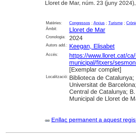
Lloret de Mar, núm. 23 (juny 2024), p
Matèries:
Congressos
;
Arxius
;
Turisme
;
Cròni
Àmbit:
Lloret de Mar
Cronologia:
2024
Autors add.:
Keegan, Elisabet
Accés:
https://www.lloret.cat/ca
municipal/fitxers/sesmon
[Exemplar complet]
Localització:
Biblioteca de Catalunya;
Universitat de Barcelona;
Central de Catalunya; B.
Municipal de Lloret de M
Enllaç permanent a aquest regis