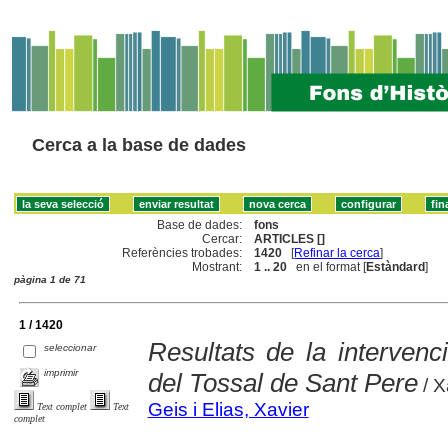
Cerca a la base de dades
Base de dades:
fons
Cercar:
ARTICLES []
Referències trobades:
1420
[
Refinar la cerca
]
Mostrant:
1 .. 20
en el format [
Estàndard
]
pàgina 1 de 71
1 / 1420
Resultats de la intervenc
seleccionar
imprimir
del Tossal de Sant Pere
/ X
Geis i Elias, Xavier
Text complet
Text
complet