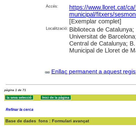
Accés:
https://www.lloret.cat/ca
municipal/fitxers/sesmon
[Exemplar complet]
Localització:
Biblioteca de Catalunya;
Universitat de Barcelona;
Central de Catalunya; B.
Municipal de Lloret de M
Enllaç permanent a aquest regis
pàgina 1 de 71
Refinar la cerca
Base de dades
fons : Formulari avançat
Cercar: