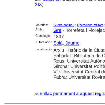
XIX
)
Matèries:
Guerra carlina I
;
Operacions militars
Àmbit:
Gra
- Torrefeta i Floreja
Cronologia:
1837
Autors add.:
Solà, Jaume
Localització:
Arxiu Històric de la Ciut
Sabadell; Biblioteca de 
Reus; Universitat Autòno
Girona; Universitat Polit
Vic-Universitat Central 
Fabra; Universitat Rovira i
Enllaç permanent a aquest regis