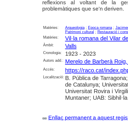
reflexions al voltant de la ge
problemàtiques que se'n deriven.
Matèries:
Arqueologia
;
Epoca romana
;
Jacimen
Patrimoni cultural
;
Restauració i con
Matèries:
Vil·la romana del Vilar de
Àmbit:
Valls
Cronologia:
1923 - 2023
Autors add.:
Merelo de Barberà Roig, 
Accés:
https://raco.cat/index.p
Localització:
B. Pública de Tarragona
de Catalunya; Universita
Universitat Rovira i Virgi
Muntaner; UAB: Sibhil·la
Enllaç permanent a aquest regis