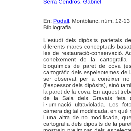
Serra Cendrós, Gabriel
En:
Podall
. Montblanc, núm. 12-13 (2
Bibliografia.
L'estudi dels dipòsits parietals 
diferents marcs conceptuals basats
les de restauració-conservació. Aq
coneixement de la cartografia i
bioquímics de paret de cova (espe
cartogràfic dels espeleotemes de 
ser observat per a conèixer no
(l'espessor dels dipòsits), sinó tam
la paret de la cova. En aquest treb
de la Sala dels Gravats feta a
il·luminació ultraviolada. Les f
càmera digital modificada, en què n
i una altra de no modificada, que
cartografia dels dipòsits de la pare
mostreig preliminar dels espeleo