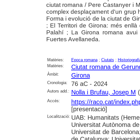
ciutat romana / Pere Castanyer i 
complex desplaçament d'un grup h
Forma i evolució de la ciutat de G
; El Territori de Girona: més enllà 
Palahí ; La Girona romana avui i
Fuertes Avellaneda.
Matèries:
Epoca romana
;
Ciutats
;
Historiografi
Matèries:
Ciutat romana de Gerun
Àmbit:
Girona
Cronologia:
76 aC - 2024
Autors add.:
Nolla i Brufau, Josep M
(
Accés:
https://raco.cat/index.p
[presentació]
Localització:
UAB: Humanitats (Hemer
Universitat Autònoma de
Universitat de Barcelona;
de Catalunya; Universitat