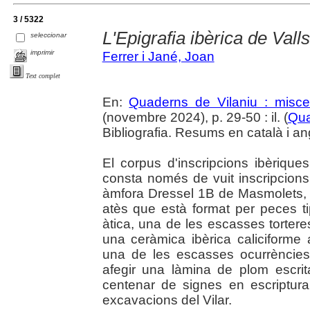
3 / 5322
L'Epigrafia ibèrica de Valls
seleccionar
imprimir
Ferrer i Jané, Joan
Text complet
En:
Quaderns de Vilaniu : miscel
(novembre 2024), p. 29-50 : il. (
Qua
Bibliografia. Resums en català i an
El corpus d'inscripcions ibèrique
consta només de vuit inscripcions, 
àmfora Dressel 1B de Masmolets, p
atès que està format per peces t
àtica, una de les escasses torter
una ceràmica ibèrica caliciforme
una de les escasses ocurrèncie
afegir una làmina de plom escr
centenar de signes en escriptur
excavacions del Vilar.