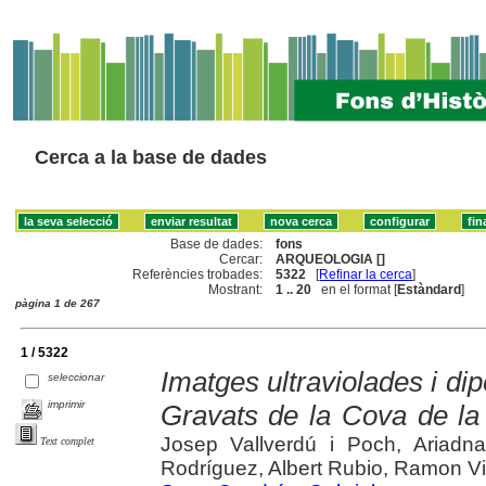
Cerca a la base de dades
Base de dades:
fons
Cercar:
ARQUEOLOGIA []
Referències trobades:
5322
[
Refinar la cerca
]
Mostrant:
1 .. 20
en el format [
Estàndard
]
pàgina 1 de 267
1 / 5322
Imatges ultraviolades i dip
seleccionar
imprimir
Gravats de la Cova de la
Josep Vallverdú i Poch, Ariadn
Text complet
Rodríguez, Albert Rubio, Ramon V