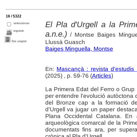
16 / 5322
El Pla d'Urgell a la Pri
seleccionar
imprimir
a.n.e.)
/ Montse Baiges Minguel
Llussà Guasch
Text complet
Baiges Minguella, Montse
En:
Mascançà : revista d'estudis 
(2025) , p. 59-76 (
Articles
)
La Primera Edat del Ferro o Grup
per entendre l'evolució autòctona 
del Bronze cap a la formació de l
d'Urgell va jugar un paper destaca
Plana Occidental Catalana. En 
arqueològica comarcal de la Prim
documentats fins ara, per super
crònica al Pla d'Urgell.