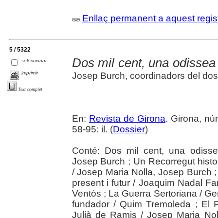
Enllaç permanent a aquest regis
5 / 5322
Dos mil cent, una odissea
seleccionar
imprimir
Josep Burch, coordinadors del dos
Text complet
En:
Revista de Girona
. Girona, n
58-95: il. (
Dossier
)
Conté: Dos mil cent, una odisse
Josep Burch ; Un Recorregut hist
/ Josep Maria Nolla, Josep Burch ;
present i futur / Joaquim Nadal F
Ventós ; La Guerra Sertoriana / 
fundador / Quim Tremoleda ; El 
Julià de Ramis / Josep Maria No