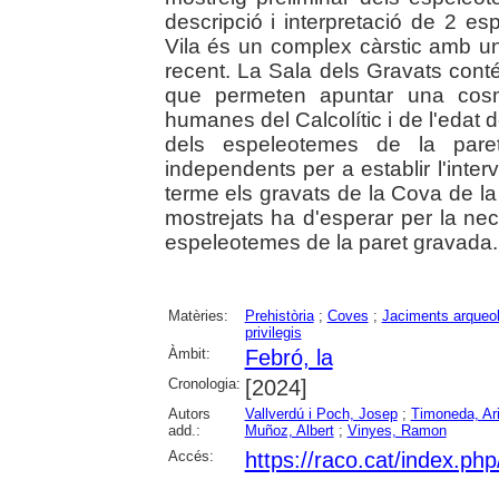
descripció i interpretació de 2 e
Vila és un complex càrstic amb un 
recent. La Sala dels Gravats con
que permeten apuntar una cosmo
humanes del Calcolític i de l'edat
dels espeleotemes de la pare
independents per a establir l'inter
terme els gravats de la Cova de la 
mostrejats ha d'esperar per la nec
espeleotemes de la paret gravada.
Matèries:
Prehistòria
;
Coves
;
Jaciments arqueo
privilegis
Àmbit:
Febró, la
Cronologia:
[2024]
Autors
Vallverdú i Poch, Josep
;
Timoneda, Ar
add.:
Muñoz, Albert
;
Vinyes, Ramon
Accés:
https://raco.cat/index.ph