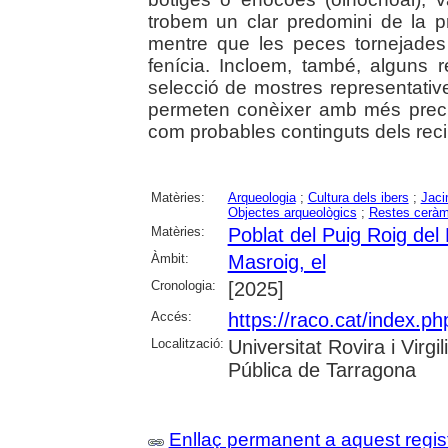
trobem un clar predomini de la pr
mentre que les peces tornejades
fenícia. Incloem, també, alguns r
selecció de mostres representative
permeten conèixer amb més precis
com probables continguts dels reci
Matèries:
Arqueologia
;
Cultura dels ibers
;
Jaci
Objectes arqueològics
;
Restes ceràm
Matèries:
Poblat del Puig Roig del
Àmbit:
Masroig, el
Cronologia:
[2025]
Accés:
https://raco.cat/index.ph
Localització:
Universitat Rovira i Virg
Pública de Tarragona
Enllaç permanent a aquest regis