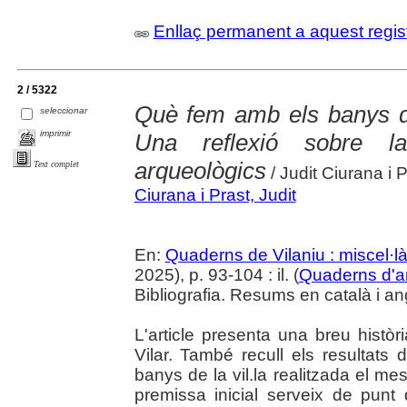
Enllaç permanent a aquest regis
2 / 5322
Què fem amb els banys de
seleccionar
imprimir
Una reflexió sobre la
arqueològics
Text complet
/ Judit Ciurana i 
Ciurana i Prast, Judit
En:
Quaderns de Vilaniu : miscel·là
2025), p. 93-104 : il. (
Quaderns d'a
Bibliografia. Resums en català i an
L'article presenta una breu històr
Vilar. També recull els resultats 
banys de la vil.la realitzada el 
premissa inicial serveix de punt