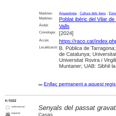
Matèries:
Arqueologia
;
Cultura dels ibers
;
Epig
Matèries:
Poblat ibèric del Vilar de 
Àmbit:
Valls
Cronologia:
[2024]
Accés:
https://raco.cat/index.p
Localització:
B. Pública de Tarragona
de Catalunya; Universita
Universitat Rovira i Virgi
Muntaner; UAB: Sibhil·la
Enllaç permanent a aquest regis
4 / 5322
Senyals del passat gravat
seleccionar
imprimir
Casas