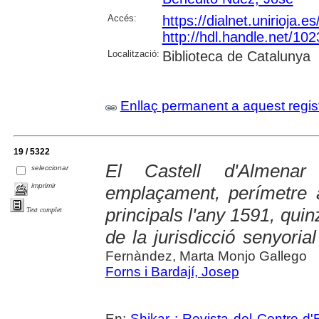
Accés:
https://dialnet.unirioja.
http://hdl.handle.net/10
Localització:
Biblioteca de Catalunya
Enllaç permanent a aquest regis
19 / 5322
El Castell d'Almenar
seleccionar
imprimir
emplaçament, perímetre a
principals l'any 1591, qui
Text complet
de la jurisdicció senyorial
Fernàndez, Marta Monjo Gallego
Forns i Bardají, Josep
En:
Shikar : Revista del Centre d