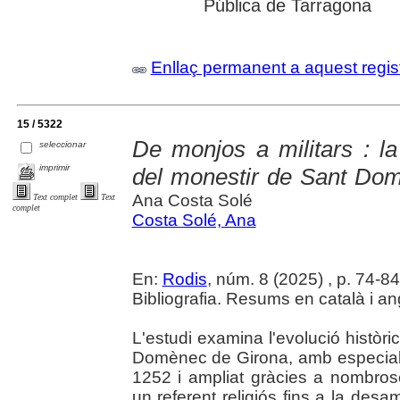
Pública de Tarragona
Enllaç permanent a aquest regis
15 / 5322
De monjos a militars : la
seleccionar
imprimir
del monestir de Sant Dom
Ana Costa Solé
Text complet
Text
complet
Costa Solé, Ana
En:
Rodis
, núm. 8 (2025) , p. 74-84 :
Bibliografia. Resums en català i an
L'estudi examina l'evolució històri
Domènec de Girona, amb especial è
1252 i ampliat gràcies a nombro
un referent religiós fins a la desa