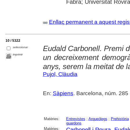
Fabra; Universitat Rovira i
Enllaç permanent a aquest regis
10 / 5322
Eudald Carbonell. Premi d'
seleccionar
imprimir
un decreixement demogràf
anys, serem la meitat de l
Pujol, Clàudia
En:
Sàpiens
. Barcelona, núm. 285 (
Matèries:
Entrevistes
;
Arqueòlegs
;
Prehistòria
guardons
Matèries:
Carbonell i Roura, Eudal