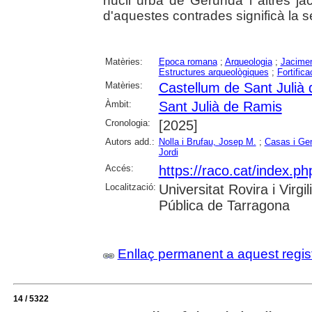
nucli urbà de Gerunda i altres ja
d'aquestes contrades significà la 
Matèries:
Epoca romana
;
Arqueologia
;
Jacimen
Estructures arqueològiques
;
Fortifica
Matèries:
Castellum de Sant Julià
Àmbit:
Sant Julià de Ramis
Cronologia:
[2025]
Autors add.:
Nolla i Brufau, Josep M.
;
Casas i Ge
Jordi
Accés:
https://raco.cat/index.ph
Localització:
Universitat Rovira i Virg
Pública de Tarragona
Enllaç permanent a aquest regis
14 / 5322