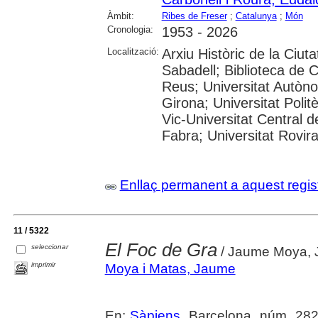
Àmbit:
Ribes de Freser
;
Catalunya
;
Món
Cronologia:
1953 - 2026
Localització:
Arxiu Històric de la Ciut
Sabadell; Biblioteca de 
Reus; Universitat Autòno
Girona; Universitat Polit
Vic-Universitat Central 
Fabra; Universitat Rovira i
Enllaç permanent a aquest regis
11 / 5322
El Foc de Gra
seleccionar
/ Jaume Moya, 
imprimir
Moya i Matas, Jaume
En:
Sàpiens
. Barcelona, núm. 282 