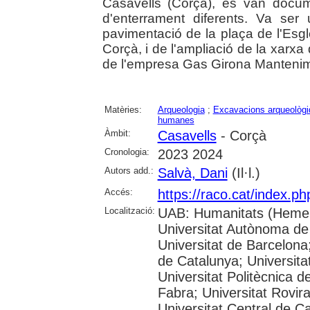
Casavells (Corçà), es van docum
d'enterrament diferents. Va se
pavimentació de la plaça de l'Esg
Corçà, i de l'ampliació de la xarxa 
de l'empresa Gas Girona Mantenim
Matèries:
Arqueologia
;
Excavacions arqueològ
humanes
Àmbit:
Casavells
- Corçà
Cronologia:
2023 2024
Autors add.:
Salvà, Dani
(Il·l.)
Accés:
https://raco.cat/index.p
Localització:
UAB: Humanitats (Hemer
Universitat Autònoma de
Universitat de Barcelona;
de Catalunya; Universitat
Universitat Politècnica 
Fabra; Universitat Rovira 
Universitat Central de C