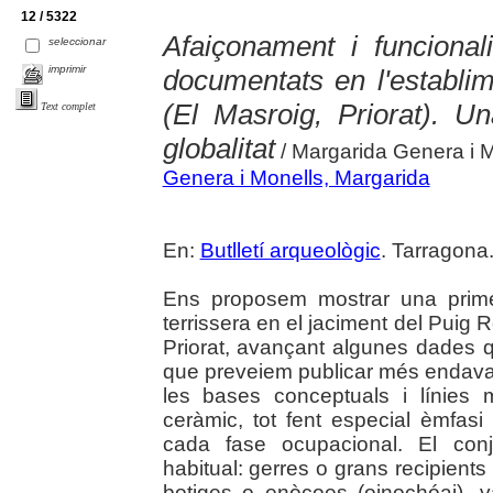
12 / 5322
Afaiçonament i funcional
seleccionar
imprimir
documentats en l'establi
(El Masroig, Priorat). U
Text complet
globalitat
/ Margarida Genera i 
Genera i Monells, Margarida
En:
Butlletí arqueològic
. Tarragona.
Ens proposem mostrar una prime
terrissera en el jaciment del Puig 
Priorat, avançant algunes dades
que preveiem publicar més endavan
les bases conceptuals i línies 
ceràmic, tot fent especial èmfas
cada fase ocupacional. El conj
habitual: gerres o grans recipient
botiges o enòcoes (oinochóai), va