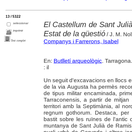
13 / 5322
El Castellum de Sant Juli
seleccionar
imprimir
Estat de la qüestió
/ J. M. Nol
Companys i Farrerons, Isabel
Text complet
En:
Butlletí arqueològic
. Tarragona
: il
Un seguit d'excavacions en llocs e
de la via Augusta ha permès recons
de tipus militar encaminada, prim
Tarraconensis, a partir de mitjan
territori amb la Septimània, al nor
regnum gothorum. Destaca, per d
bastit sobre les ruïnes de l'anti
muntanya de Sant Julià de Ramis