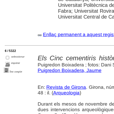
Universitat Politècnica 
Fabra; Universitat Rovira 
Universitat Central de C
Enllaç permanent a aquest regis
6 / 5322
Els Cinc cementiris histò
seleccionar
imprimir
Puigredon Boixadera ; fotos: Dani 
Puigredon Boixadera, Jaume
Text complet
En:
Revista de Girona
. Girona, nú
48 : il. (
Arqueologia
)
Durant els mesos de novembre de 
dues intervencions arqueològique