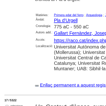
Matèries:
Primera edat del ferro
;
Arqueologia
;
Àmbit:
Pla d'Urgell
Cronologia:
775 aC - 550 aC
Autors add.:
Gallart Fernàndez, Jose
Accés:
https://raco.cat/index.
Localització:
Universitat Autònoma de
(Mollerussa); Universitat
Universitat Central de Ca
Catalunya; Universitat Rov
Muntaner; UAB: Sibhil·la
Enllaç permanent a aquest regis
17 / 5322
seleccionar