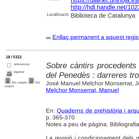
http://hdl.handle.net/10
Localització:
Biblioteca de Catalunya
Enllaç permanent a aquest regis
18 / 5322
Sobre càntirs procedents 
seleccionar
imprimir
del Penedès : darreres tro
José Manuel Melchor Monserrat, 
Text complet
Text
complet
Melchor Monserrat, Manuel
En:
Quaderns de prehistòria i arq
p. 365-370
Notes a peu de pàgina. Bibliografia
La revisió i condicionament del