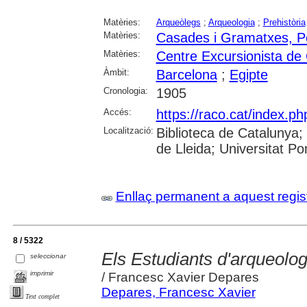
Matèries:
Arqueòlegs
;
Arqueologia
;
Prehistòria
Matèries:
Casades i Gramatxes, Pe
Matèries:
Centre Excursionista de
Àmbit:
Barcelona
;
Egipte
Cronologia:
1905
Accés:
https://raco.cat/index.p
Localització:
Biblioteca de Catalunya; 
de Lleida; Universitat 
Enllaç permanent a aquest regis
8 / 5322
Els Estudiants d'arqueolog
seleccionar
imprimir
/ Francesc Xavier Depares
Depares, Francesc Xavier
Text complet