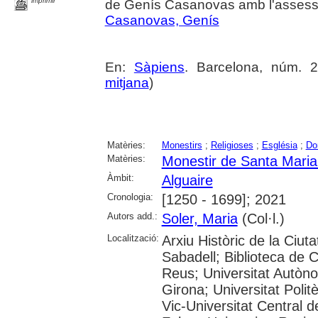
imprimir
de Genís Casanovas amb l'assess
Casanovas, Genís
En:
Sàpiens
. Barcelona, núm. 2
mitjana
)
Matèries:
Monestirs
;
Religioses
;
Església
;
Do
Matèries:
Monestir de Santa Maria 
Àmbit:
Alguaire
Cronologia:
[1250 - 1699]; 2021
Autors add.:
Soler, Maria
(Col·l.)
Localització:
Arxiu Històric de la Ciut
Sabadell; Biblioteca de 
Reus; Universitat Autòno
Girona; Universitat Polit
Vic-Universitat Central 