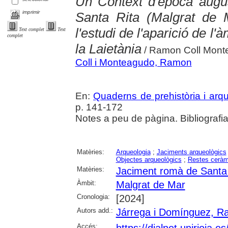
Un Context d'època augu
imprimir
Santa Rita (Malgrat de 
l'estudi de l'aparició de l
Text complet
Text
complet
la Laietània
/ Ramon Coll Mont
Coll i Monteagudo, Ramon
En:
Quaderns de prehistòria i arq
p. 141-172
Notes a peu de pàgina. Bibliografia
Matèries:
Arqueologia
;
Jaciments arqueològics
Objectes arqueològics
;
Restes ceràm
Matèries:
Jaciment romà de Santa 
Àmbit:
Malgrat de Mar
Cronologia:
[2024]
Autors add.:
Járrega i Domínguez, 
Accés:
https://dialnet.unirioja.