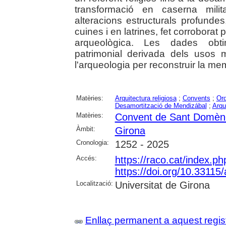
transformació en caserna mili
alteracions estructurals profunde
cuines i en latrines, fet corroborat 
arqueològica. Les dades obti
patrimonial derivada dels usos mi
l'arqueologia per reconstruir la me
Matèries:
Arquitectura religiosa
;
Convents
;
Ord
Desamortització de Mendizábal
;
Arqu
Matèries:
Convent de Sant Domèn
Àmbit:
Girona
Cronologia:
1252 - 2025
Accés:
https://raco.cat/index.
https://doi.org/10.3311
Localització:
Universitat de Girona
Enllaç permanent a aquest regis