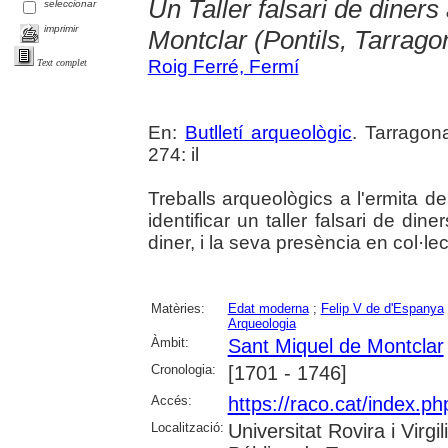
Un Taller falsari de diner
seleccionar
imprimir
Montclar (Pontils, Tarrago
Roig Ferré, Fermí
Text complet
En:
Butlletí arqueològic
. Tarragon
274: il
Treballs arqueològics a l'ermita 
identificar un taller falsari de di
diner, i la seva presència en col·le
Matèries:
Edat moderna
;
Felip V de d'Espanya
Arqueologia
Àmbit:
Sant Miquel de Montclar
Cronologia:
[1701 - 1746]
Accés:
https://raco.cat/index.ph
Localització:
Universitat Rovira i Virg