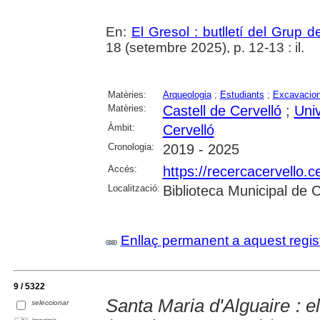
En:
El Gresol : butlletí del Grup 
18 (setembre 2025), p. 12-13 : il.
Matèries:
Arqueologia
;
Estudiants
;
Excavacion
Matèries:
Castell de Cervelló
;
Uni
Àmbit:
Cervelló
Cronologia:
2019 - 2025
Accés:
https://recercacervello.
Localització:
Biblioteca Municipal de 
Enllaç permanent a aquest regis
9 / 5322
Santa Maria d'Alguaire : e
seleccionar