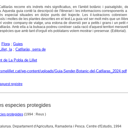
tllaràs recorre els indrets més significatius, en l'àmbit botànic i paisatgístic, d
a. Aquesta guia conté la descripció de l'itinerari i les informacions corresponents 
ès especial situades en dotze punts del trajecte. Les il·lustracions cobreixen
sís i moltes de les plantes descrites en el text.La guia vol ser molt més que un llibr
el vostre company de viatge, una estona de diversió per a petits i grans i un petit r
atllaràs. Amb ella a la butxaca podreu conèixer cada racó d'aquest territori meravell
espècies que amb tant d'orgull els poblatans volem mostrar i preservar. (Editorial).
;
Flora
;
Guies
llet, la
;
Catllaràs, serra de
t de La Pobla de Lillet
rismelillet.cat/wp-content/uploads/Guia-Sender-Botanic-del-Catllaras_2024.pdf
aquest registre
es especies protegides
cies protegides
(1994 : Reus )
Catalunya. Departament d'Agricultura, Ramaderia i Pesca. Centre d'Estudis, 1994