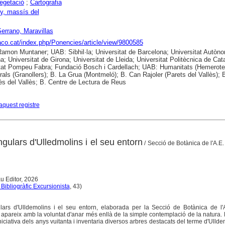
egetació
;
Cartografia
y, massís del
errano, Maravillas
raco.cat/index.php/Ponencies/article/view/9800585
 Ramon Muntaner; UAB: Sibhil·la; Universitat de Barcelona; Universitat Autòn
a; Universitat de Girona; Universitat de Lleida; Universitat Politècnica de Cat
tat Pompeu Fabra; Fundació Bosch i Cardellach; UAB: Humanitats (Hemerote
als (Granollers); B. La Grua (Montmeló); B. Can Rajoler (Parets del Vallès); 
s del Vallès; B. Centre de Lectura de Reus
aquest registre
ngulars d'Ulledmolins i el seu entorn
/ Secció de Botànica de l'A.E
u Editor, 2026
 Bibliogràfic Excursionista
, 43)
lars d'Ulldemolins i el seu entorn, elaborada per la Secció de Botànica de l'
 apareix amb la voluntat d'anar més enllà de la simple contemplació de la natura
niciativa dels anys vuitanta i inventaria diversos arbres destacats del terme d'Ulldem