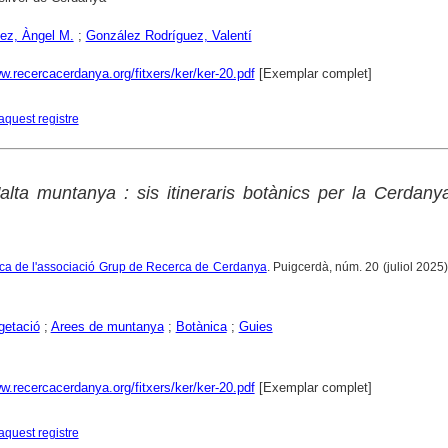
ez, Àngel M.
;
González Rodríguez, Valentí
w.recercacerdanya.org/fitxers/ker/ker-20.pdf
[Exemplar complet]
aquest registre
'alta muntanya : sis itineraris botànics per la Cerdany
ífica de l'associació Grup de Recerca de Cerdanya
. Puigcerdà, núm. 20 (juliol 2025)
getació
;
Arees de muntanya
;
Botànica
;
Guies
w.recercacerdanya.org/fitxers/ker/ker-20.pdf
[Exemplar complet]
aquest registre