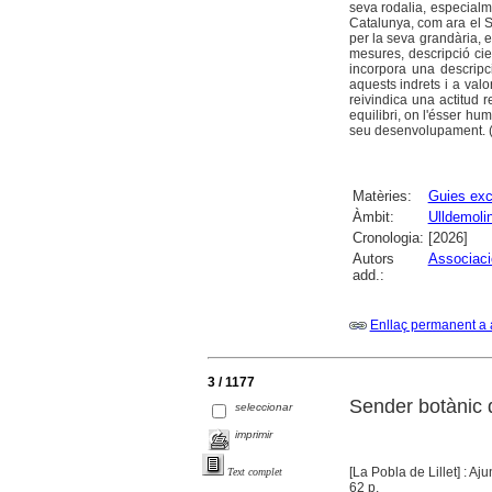
seva rodalia, especial
Catalunya, com ara el S
per la seva grandària, e
mesures, descripció cien
incorpora una descripci
aquests indrets i a valo
reivindica una actitud 
equilibri, on l'ésser hu
seu desenvolupament. (E
Matèries:
Guies exc
Àmbit:
Ulldemoli
Cronologia:
[2026]
Autors
Associaci
add.:
Enllaç permanent a 
3 / 1177
Sender botànic d
seleccionar
imprimir
[La Pobla de Lillet] : A
Text complet
62 p.