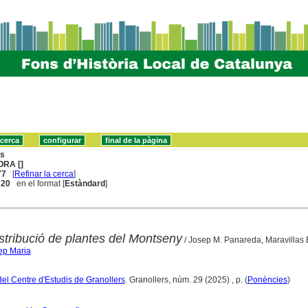
ns
ORA []
77
[
Refinar la cerca
]
. 20
en el format [
Estàndard
]
stribució de plantes del Montseny
/ Josep M. Panareda, Maravillas 
ep Maria
del Centre d'Estudis de Granollers
. Granollers, núm. 29 (2025) , p. (
Ponències
)