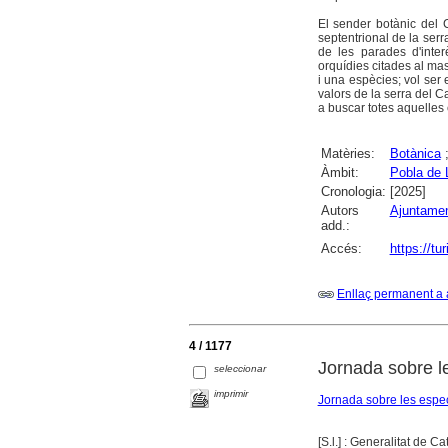
El sender botànic del Ca
septentrional de la serr
de les parades d'inter
orquídies citades al mas
i una espècies; vol ser 
valors de la serra del C
a buscar totes aquelles 
Matèries:
Botànica
Àmbit:
Pobla de Li
Cronologia:
[2025]
Autors
Ajuntamen
add.:
Accés:
https://tu
Enllaç permanent a 
4 / 1177
Jornada sobre l
seleccionar
imprimir
Jornada sobre les espe
[S.l.] : Generalitat de 