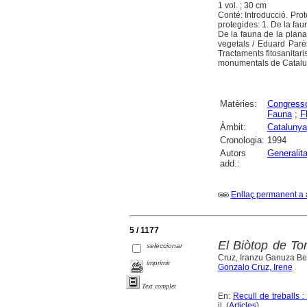
1 vol. ; 30 cm
Conté: Introducció. Prot
protegides: 1. De la faun
De la fauna de la plana
vegetals / Eduard Parès
Tractaments fitosanitar
monumentals de Catalu
Matèries:
Congress
Fauna
;
F
Àmbit:
Catalunya
Cronologia:
1994
Autors
Generalit
add.:
Enllaç permanent a 
5 / 1177
El Biòtop de To
seleccionar
Cruz, Iranzu Ganuza Be
imprimir
Gonzalo Cruz, Irene
Text complet
En:
Recull de treballs 
il. (
Articles
)