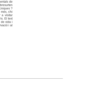
mentals de
obresurten
ècniques ?
 més, s'hi
 a visitar
s. El text
 de vida i
vació i al