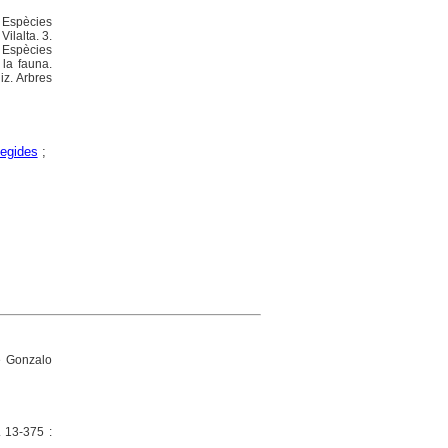
. Espècies
ilalta. 3.
. Espècies
 la fauna.
iz. Arbres
tegides
;
e Gonzalo
. 13-375 :