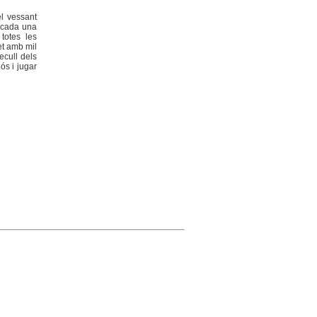
el vessant
a cada una
 totes les
et amb mil
ecull dels
ós i jugar