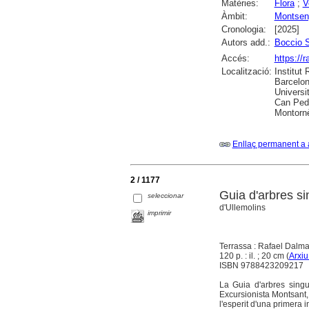
Matèries:
Flora
;
V
Àmbit:
Montsen
Cronologia:
[2025]
Autors add.:
Boccio S
Accés:
https://
Localització:
Institut
Barcelon
Universi
Can Pedr
Montornè
Enllaç permanent a 
2 / 1177
Guia d'arbres si
seleccionar
d'Ullemolins
imprimir
Terrassa : Rafael Dalma
120 p. : il. ; 20 cm (
Arxiu
ISBN 9788423209217
La Guia d'arbres singu
Excursionista Montsant,
l'esperit d'una primera i