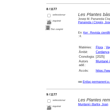
8 / 1177
Les Plantes bàs
seleccionar
Josep M. Panareda Clop
imprimir
Panareda i Clopés, Jos
Text complet
En:
Ker : Revista cient
: il.
Matèries:
Flora
;
Ve
Àmbit:
Cerdanya
Cronologia:
[2025]
Autors
Muntané i
add.:
Accés:
https://ww
Enllaç permanent a 
9 / 1177
Les Plantes remei
seleccionar
Muntané i Bartra, Joan
imprimir