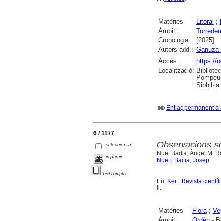
Matèries:
Litoral
;
Àmbit:
Torrede
Cronologia:
[2025]
Autors add.:
Ganuza 
Accés:
https://
Localització:
Bibliote
Pompeu F
Sibhil·la
Enllaç permanent a 
6 / 1177
Observacions so
seleccionar
Nuet Badia, Àngel M. R
imprimir
Nuet i Badia, Josep
Text complet
En:
Ker : Revista cient
il.
Matèries:
Flora
;
Ve
Àmbit:
Ordèn
- B