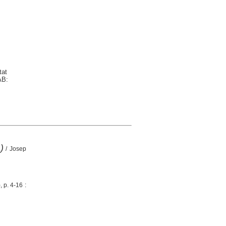
tat
AB:
)
/ Josep
 p. 4-16 :