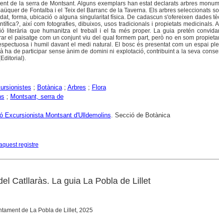
ment de la serra de Montsant. Alguns exemplars han estat declarats arbres monu
aüquer de Fontalba i el Teix del Barranc de la Taverna. Els arbres seleccionats s
dat, forma, ubicació o alguna singularitat física. De cadascun s'ofereixen dades t
tífica?, així com fotografies, dibuixos, usos tradicionals i propietats medicinals. A
ó literària que humanitza el treball i el fa més proper. La guia pretén convidar
rar el paisatge com un conjunt viu del qual formem part, però no en som propietari
respectuosa i humil davant el medi natural. El bosc és presentat com un espai ple
mà ha de participar sense ànim de domini ni explotació, contribuint a la seva conser
ditorial).
ursionistes
;
Botànica
;
Arbres
;
Flora
ns
;
Montsant, serra de
ó Excursionista Montsant d'Ulldemolins
. Secció de Botànica
aquest registre
el Catllaràs. La guia La Pobla de Lillet
juntament de La Pobla de Lillet, 2025