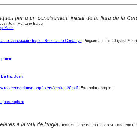
iques per a un coneixement inicial de la flora de la Ce
és i Joan Muntané Bartra
ep Maria
ífica de l'associació Grup de Recerca de Cerdanya
. Puigcerdà, núm. 20 (juliol 2025)
getació
 Bartra, Joan
w.recercacerdanya.org/fitxers/ker/ker-20.pdf
[Exemplar complet]
aquest registre
eres a la vall de l'Ingla
/ Joan Muntané Bartra i Josep M. Panareda Cl