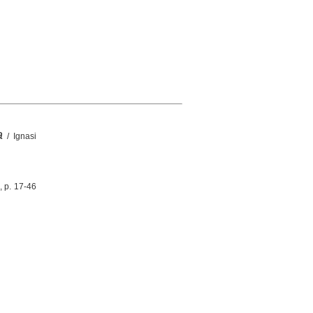
a
/ Ignasi
, p. 17-46