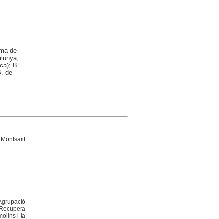
oma de
alunya;
ca); B.
B. de
. Montsant
Agrupació
. Recupera
olins i la