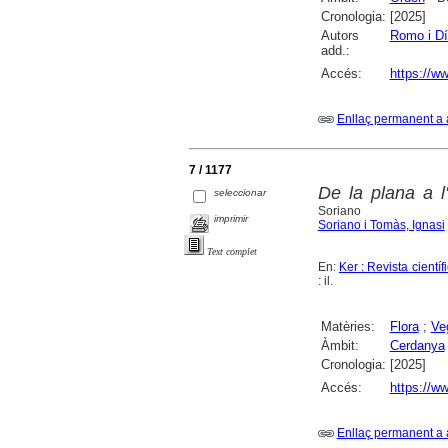
Cronologia:
[2025]
Autors
Romo i Dí
add.:
Accés:
https://ww
Enllaç permanent a 
7 / 1177
De la plana a l
seleccionar
Soriano
imprimir
Soriano i Tomàs, Ignasi
Text complet
En:
Ker : Revista cient
: il.
Matèries:
Flora
;
Ve
Àmbit:
Cerdanya
Cronologia:
[2025]
Accés:
https://ww
Enllaç permanent a 