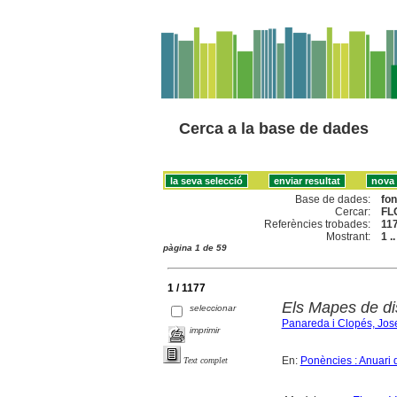
Cerca a la base de dades
Base de dades:
fo
Cercar:
FL
Referències trobades:
11
Mostrant:
1 .
pàgina 1 de 59
1 / 1177
Els Mapes de di
seleccionar
Panareda i Clopés, Jos
imprimir
En:
Ponències : Anuari 
Text complet