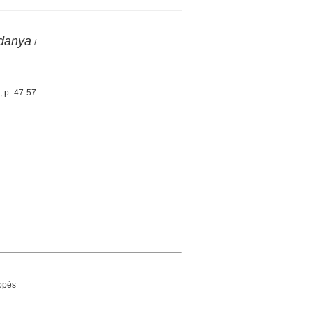
rdanya
/
, p. 47-57
opés