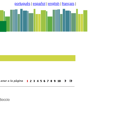
português
|
español
|
english
|
français
|
anar a la pàgina
Boccio