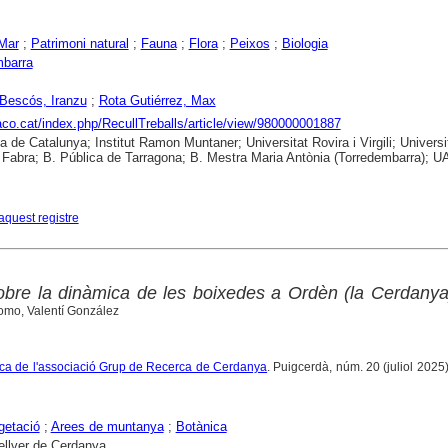
Mar
;
Patrimoni natural
;
Fauna
;
Flora
;
Peixos
;
Biologia
mbarra
Bescós, Iranzu
;
Rota Gutiérrez, Max
raco.cat/index.php/RecullTreballs/article/view/980000001887
ca de Catalunya; Institut Ramon Muntaner; Universitat Rovira i Virgili; Universi
abra; B. Pública de Tarragona; B. Mestra Maria Antònia (Torredembarra); U
aquest registre
bre la dinàmica de les boixedes a Ordèn (la Cerdanya
omo, Valentí González
ífica de l'associació Grup de Recerca de Cerdanya
. Puigcerdà, núm. 20 (juliol 2025),
getació
;
Arees de muntanya
;
Botànica
ellver de Cerdanya