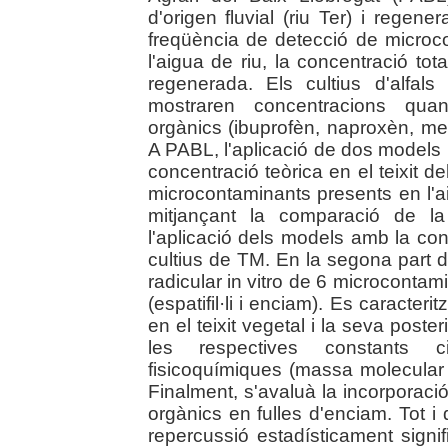
d'origen fluvial (riu Ter) i regen
freqüència de detecció de microc
l'aigua de riu, la concentració tot
regenerada. Els cultius d'alfa
mostraren concentracions quan
orgànics (ibuprofèn, naproxèn, meti
A PABL, l'aplicació de dos models 
concentració teòrica en el teixit d
microcontaminants presents en l'a
mitjançant la comparació de la
l'aplicació dels models amb la co
cultius de TM. En la segona part d
radicular in vitro de 6 microconta
(espatifil·li i enciam). Es caracteri
en el teixit vegetal i la seva poster
les respectives constants ci
fisicoquímiques (massa molecular 
Finalment, s'avaluà la incorporació
orgànics en fulles d'enciam. Tot i 
repercussió estadísticament signif