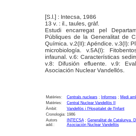
[S.l.] : Intecsa, 1986
13 v. : il., taules, gràf.
Estudi encarregat pel Departam
Públiques de la Generalitat de Ca
Química. v.2(II): Apéndice. v.3(I): P
microbiología. v.5A(I): Fitobent
infaunal. v.6: Características sed
v.8: Difusión efluente. v.9: Ev
Asociación Nuclear Vandellós.
Matèries:
Centrals nuclears
;
Informes
;
Medi amb
Matèries:
Central Nuclear Vandellòs II
Àmbit:
Vandellòs i l'Hospitalet de l'Infant
Cronologia:
1986
Autors
INTECSA
;
Generalitat de Catalunya. D
add.:
Asociación Nuclear Vandellós