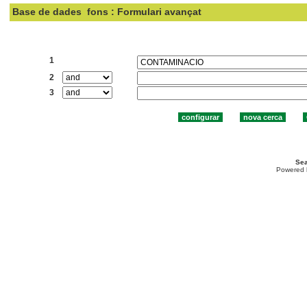
Base de dades
fons : Formulari avançat
Cercar:
1
2
3
Sea
Powered