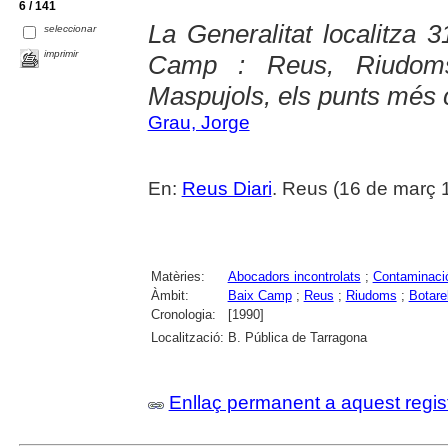
6 / 141
La Generalitat localitza 3
seleccionar
imprimir
Camp : Reus, Riudoms
Maspujols, els punts més
Grau, Jorge
En:
Reus Diari
. Reus (16 de març 
Matèries:
Abocadors incontrolats
;
Contaminaci
Àmbit:
Baix Camp
;
Reus
;
Riudoms
;
Botarel
Cronologia:
[1990]
Localització:
B. Pública de Tarragona
Enllaç permanent a aquest regis