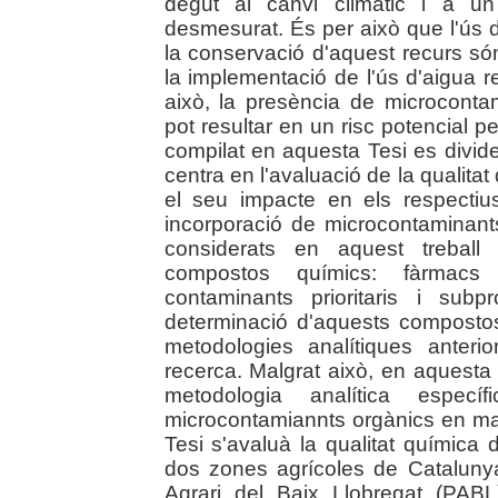
degut al canvi climàtic i a un 
desmesurat. És per això que l'ús d
la conservació d'aquest recurs só
la implementació de l'ús d'aigua r
això, la presència de microcont
pot resultar en un risc potencial pe
compilat en aquesta Tesi es divide
centra en l'avaluació de la qualitat
el seu impacte en els respectiu
incorporació de microcontaminant
considerats en aquest treball
compostos químics: fàrmacs 
contaminants prioritaris i sub
determinació d'aquests compostos
metodologies analítiques anter
recerca. Malgrat això, en aquesta
metodologia analítica espec
microcontamiannts orgànics en mate
Tesi s'avaluà la qualitat química 
dos zones agrícoles de Catalunya
Agrari del Baix Llobregat (PAB