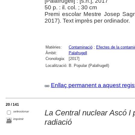
[Palafrugell] : [s.n.], 2017
50 p. : il. col. ; 30 cm
Premi escolar Mestre Josep Sagr
2017). Text imprès per ordinador.
Matèries:
Contaminació
;
Efectes de la contami
Àmbit:
Palafrugell
Cronologia:
[2017]
Localització:
B. Popular (Palafrugell)
Enllaç permanent a aquest regis
20 / 141
La Central nuclear Ascó I 
seleccionar
imprimir
radiació