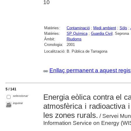
10
Matèries:
Contaminació
;
Medi ambient
;
Sòls
;
Matèries:
SP Química
;
Guardia Civil
. Seprona
Àmbit:
Riudoms
Cronologia:
2001
Localització:
B. Pública de Tarragona
Enllaç permanent a aquest regis
5 / 141
Energia eòlica contra el ca
seleccionar
imprimir
atmosfèrica i radioactiva 
les zones rurals.
/ Servei Mund
Information Service on Energy (WI