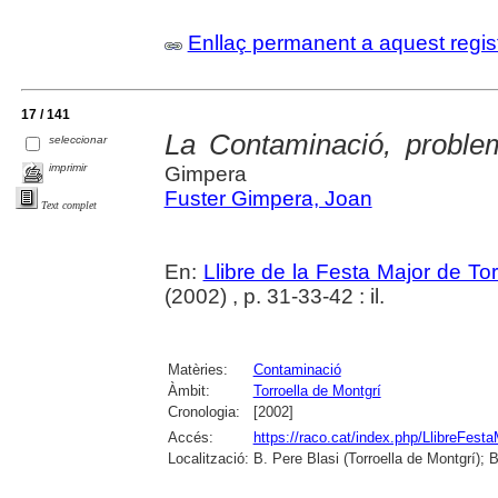
Enllaç permanent a aquest regis
17 / 141
La Contaminació, proble
seleccionar
imprimir
Gimpera
Fuster Gimpera, Joan
Text complet
En:
Llibre de la Festa Major de To
(2002) , p. 31-33-42 : il.
Matèries:
Contaminació
Àmbit:
Torroella de Montgrí
Cronologia:
[2002]
Accés:
https://raco.cat/index.php/LlibreFesta
Localització:
B. Pere Blasi (Torroella de Montgrí); 