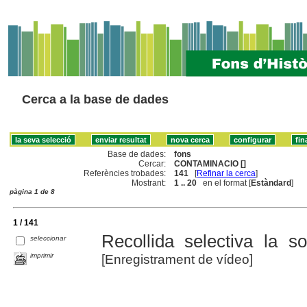
Cerca a la base de dades
Base de dades:
fons
Cercar:
CONTAMINACIO []
Referències trobades:
141
[
Refinar la cerca
]
Mostrant:
1 .. 20
en el format [
Estàndard
]
pàgina 1 de 8
1 / 141
Recollida selectiva la 
seleccionar
imprimir
[Enregistrament de vídeo]