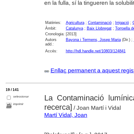
en la fulla, sí la tingueren la solubilit
Matèries:
Agricultura
;
Contaminació
;
Irrigació
;
Àmbit:
Catalunya
;
Baix Llobregat
;
Torroella d
Cronologia:
[2013]
Autors
Bayona i Termens, Josep Maria
(Dir.) ;
add.:
Accés:
http://hdl.handle.net/10803/124841
Enllaç permanent a aquest regis
19 / 141
La Contaminació lumínica
seleccionar
imprimir
recerca]
/ Joan Martí i Vidal
Martí Vidal, Joan