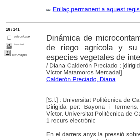
Enllaç permanent a aquest regis
18 / 141
Dinámica de microcontam
seleccionar
imprimir
de riego agrícola y su 
especies vegetales de int
Text complet
/ Diana Calderón Preciado ; [dirig
Víctor Matamoros Mercadal]
Calderón Preciado, Diana
[S.l.] : Universitat Politècnica de 
Dirigida per: Bayona i Termens
Víctor. Universitat Politècnica de 
1 recurs electrònic
En el darrers anys la pressió sobr