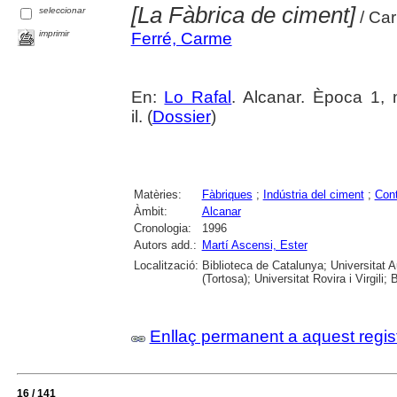
[La Fàbrica de ciment]
seleccionar
/ Car
imprimir
Ferré, Carme
En:
Lo Rafal
. Alcanar. Època 1, 
il. (
Dossier
)
Matèries:
Fàbriques
;
Indústria del ciment
;
Con
Àmbit:
Alcanar
Cronologia:
1996
Autors add.:
Martí Ascensi, Ester
Localització:
Biblioteca de Catalunya; Universitat 
(Tortosa); Universitat Rovira i Virgili; 
Enllaç permanent a aquest regis
16 / 141