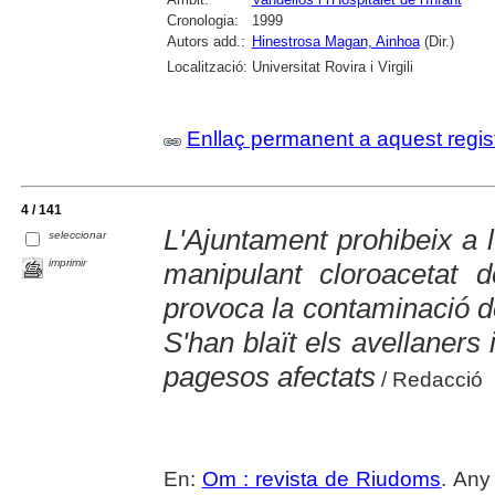
Cronologia:
1999
Autors add.:
Hinestrosa Magan, Ainhoa
(Dir.)
Localització:
Universitat Rovira i Virgili
Enllaç permanent a aquest regis
4 / 141
L'Ajuntament prohibeix a
seleccionar
imprimir
manipulant cloroacetat d
provoca la contaminació d
S'han blaït els avellaners 
pagesos afectats
/ Redacció
En:
Om : revista de Riudoms
. Any