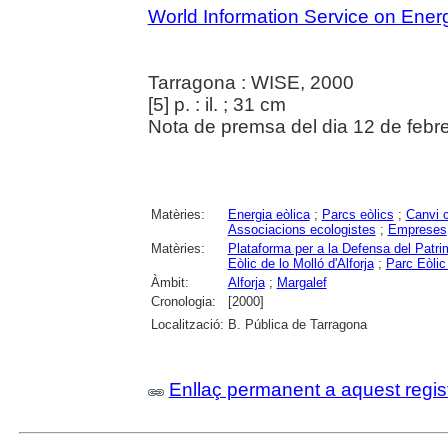
World Information Service on Ener
Tarragona : WISE, 2000
[5] p. : il. ; 31 cm
Nota de premsa del dia 12 de febre
Matèries:
Energia eòlica
;
Parcs eòlics
;
Canvi c
Associacions ecologistes
;
Empreses
Matèries:
Plataforma per a la Defensa del Patrim
Eòlic de lo Molló d'Alforja
;
Parc Eòlic
Àmbit:
Alforja
;
Margalef
Cronologia:
[2000]
Localització:
B. Pública de Tarragona
Enllaç permanent a aquest regis