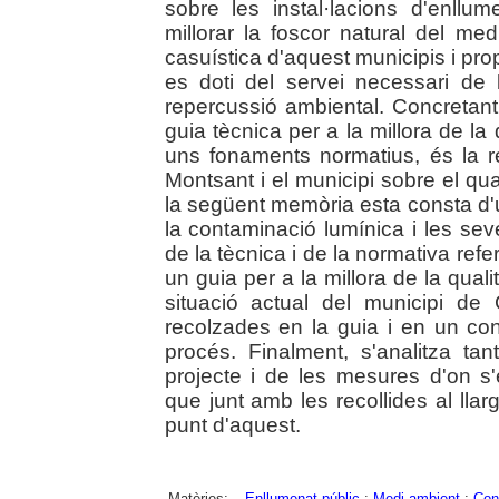
sobre les instal·lacions d'enllum
millorar la foscor natural del med
casuística d'aquest municipis i pro
es doti del servei necessari de l
repercussió ambiental. Concretant
guia tècnica per a la millora de la
uns fonaments normatius, és la r
Montsant i el municipi sobre el qua
la següent memòria esta consta d'u
la contaminació lumínica i les se
de la tècnica i de la normativa refer
un guia per a la millora de la quali
situació actual del municipi d
recolzades en la guia i en un con
procés. Finalment, s'analitza ta
projecte i de les mesures d'on s
que junt amb les recollides al llar
punt d'aquest.
Matèries:
Enllumenat públic
;
Medi ambient
;
Con