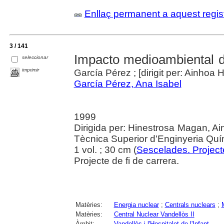
Enllaç permanent a aquest regis
3 / 141
Impacto medioambiental d
seleccionar
imprimir
García Pérez ; [dirigit per: Ainhoa
García Pérez, Ana Isabel
1999
Dirigida per: Hinestrosa Magan, Ainh
Tècnica Superior d'Enginyeria Quí
1 vol. ; 30 cm (
Sescelades. Project
Projecte de fi de carrera.
Matèries:
Energia nuclear
;
Centrals nuclears
;
Matèries:
Central Nuclear Vandellòs II
Àmbit:
Vandellòs i l'Hospitalet de l'Infant