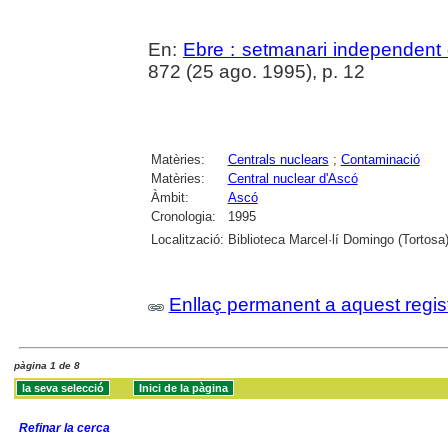
En:
Ebre : setmanari independent 
872 (25 ago. 1995), p. 12
Matèries:
Centrals nuclears
;
Contaminació
Matèries:
Central nuclear d'Ascó
Àmbit:
Ascó
Cronologia:
1995
Localització:
Biblioteca Marcel·lí Domingo (Tortosa
Enllaç permanent a aquest regis
pàgina 1 de 8
Refinar la cerca