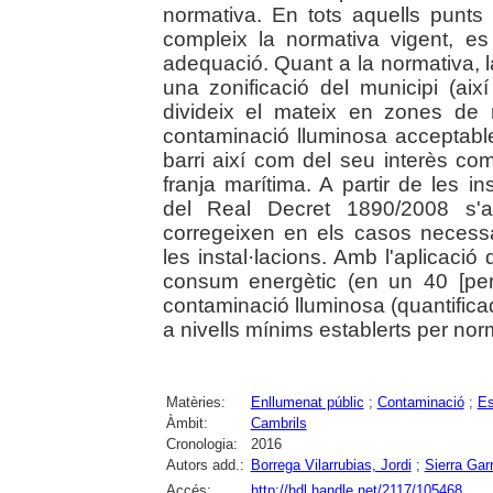
normativa. En tots aquells punts 
compleix la normativa vigent, e
adequació. Quant a la normativa, l
una zonificació del municipi (ai
divideix el mateix en zones de
contaminació lluminosa acceptable,
barri així com del seu interès co
franja marítima. A partir de les 
del Real Decret 1890/2008 s'a
corregeixen en els casos necessa
les instal·lacions. Amb l'aplicació
consum energètic (en un 40 [per
contaminació lluminosa (quantific
a nivells mínims establerts per nor
Matèries:
Enllumenat públic
;
Contaminació
;
Es
Àmbit:
Cambrils
Cronologia:
2016
Autors add.:
Borrega Vilarrubias, Jordi
;
Sierra Gar
Accés:
http://hdl.handle.net/2117/105468