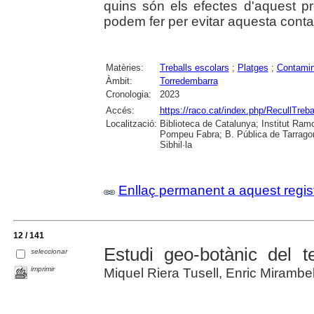
quins són els efectes d'aquest p
podem fer per evitar aquesta cont
Matèries:
Treballs escolars
;
Platges
;
Contamin
Àmbit:
Torredembarra
Cronologia:
2023
Accés:
https://raco.cat/index.php/RecullTreba
Localització:
Biblioteca de Catalunya; Institut Ramon
Pompeu Fabra; B. Pública de Tarragon
Sibhil·la
Enllaç permanent a aquest regis
12 / 141
Estudi geo-botànic del 
seleccionar
imprimir
Miquel Riera Tusell, Enric Mirambe