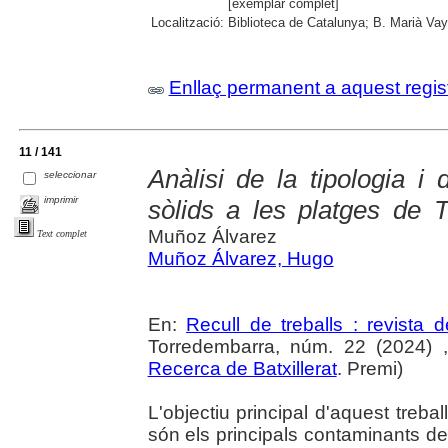
[exemplar complet]
Localització:
Biblioteca de Catalunya; B. Marià Vay
Enllaç permanent a aquest regis
11 / 141
Anàlisi de la tipologia i 
seleccionar
imprimir
sòlids a les platges de T
Muñoz Álvarez
Text complet
Muñoz Álvarez, Hugo
En:
Recull de treballs : revista 
Torredembarra, núm. 22 (2024) ,
Recerca de Batxillerat
. Premi)
L'objectiu principal d'aquest treba
són els principals contaminants d