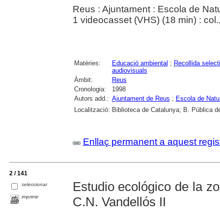
Reus : Ajuntament : Escola de Nat
1 videocasset (VHS) (18 min) : col.
Matèries:
Educació ambiental
;
Recollida select
audiovisuals
Àmbit:
Reus
Cronologia:
1998
Autors add.:
Ajuntament de Reus
;
Escola de Natu
Localització:
Biblioteca de Catalunya; B. Pública d
Enllaç permanent a aquest regis
2 / 141
Estudio ecológico de la zo
seleccionar
imprimir
C.N. Vandellós II