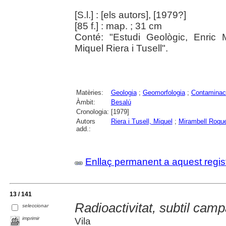
[S.l.] : [els autors], [1979?]
[85 f.] : map. ; 31 cm
Conté: "Estudi Geològic, Enric 
Miquel Riera i Tusell".
Matèries:
Geologia
;
Geomorfologia
;
Contaminac
Àmbit:
Besalú
Cronologia:
[1979]
Autors
Riera i Tusell, Miquel
;
Mirambell Roque
add.:
Enllaç permanent a aquest regis
13 / 141
Radioactivitat, subtil cam
seleccionar
imprimir
Vila