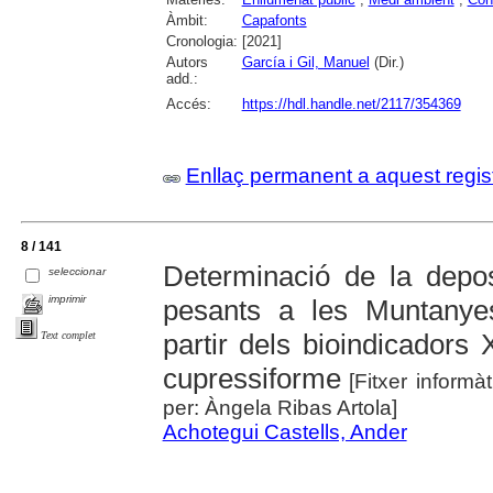
Àmbit:
Capafonts
Cronologia:
[2021]
Autors
García i Gil, Manuel
(Dir.)
add.:
Accés:
https://hdl.handle.net/2117/354369
Enllaç permanent a aquest regis
8 / 141
Determinació de la depos
seleccionar
imprimir
pesants a les Muntanye
partir dels bioindicadors
Text complet
cupressiforme
[Fitxer informà
per: Àngela Ribas Artola]
Achotegui Castells, Ander