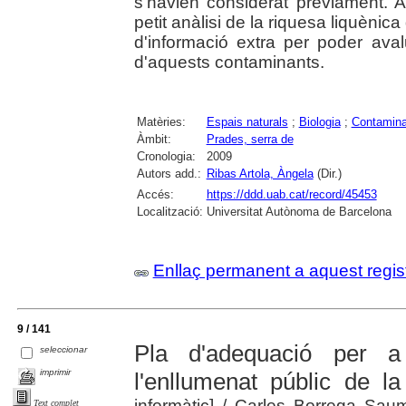
s'havien considerat prèviament. 
petit anàlisi de la riquesa liquènic
d'informació extra per poder avalu
d'aquests contaminants.
Matèries:
Espais naturals
;
Biologia
;
Contamina
Àmbit:
Prades, serra de
Cronologia:
2009
Autors add.:
Ribas Artola, Àngela
(Dir.)
Accés:
https://ddd.uab.cat/record/45453
Localització:
Universitat Autònoma de Barcelona
Enllaç permanent a aquest regis
9 / 141
Pla d'adequació per a 
seleccionar
imprimir
l'enllumenat públic de l
informàtic]
/ Carles Borrega Saumel
Text complet