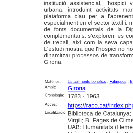
institució assistencial, l'hospic
urbana, introduint activitats m
plataforma clau per a l'aprenent
especialment en el sector tèxtil i,
de fonts documentals de la Dip
complementaris, s'exploren les con
de treball, així com la seva capa
L'estudi mostra que l'hospici no nom
dinamitzar processos de transform
Girona.
Matèries:
Establiments benèfics
;
Fàbriques
;
I
Àmbit:
Girona
Cronologia:
1783 - 1963
Accés:
https://raco.cat/index.p
Localització:
Biblioteca de Catalunya; 
Virgili; B. Fages de Clim
UAB: Humanitats (Hemer