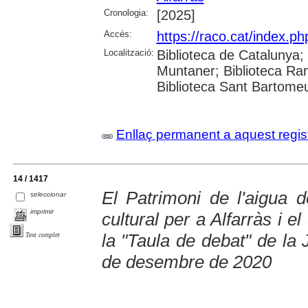
Cronologia:
[2025]
Accés:
https://raco.cat/index.p
Localització:
Biblioteca de Catalunya; 
Muntaner; Biblioteca Ra
Biblioteca Sant Bartomeu 
Enllaç permanent a aquest regis
14 / 1417
El Patrimoni de l'aigua 
seleccionar
imprimir
cultural per a Alfarràs i e
la "Taula de debat" de la 
Text complet
de desembre de 2020