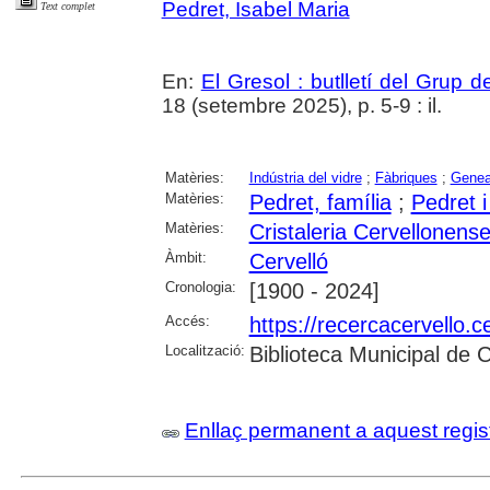
Pedret, Isabel Maria
Text complet
En:
El Gresol : butlletí del Grup 
18 (setembre 2025), p. 5-9 : il.
Matèries:
Indústria del vidre
;
Fàbriques
;
Genea
Matèries:
Pedret, família
;
Pedret i
Matèries:
Cristaleria Cervellonens
Àmbit:
Cervelló
Cronologia:
[1900 - 2024]
Accés:
https://recercacervello.
Localització:
Biblioteca Municipal de 
Enllaç permanent a aquest regis