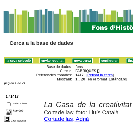
Cerca a la base de dades
Base de dades:
fons
Cercar:
FABRIQUES []
Referències trobades:
1417
[
Refinar la cerca
]
Mostrant:
1 .. 20
en el format [
Estàndard
]
pàgina 1 de 71
1 / 1417
La Casa de la creativita
seleccionar
imprimir
Cortadellas; foto: Lluís Català
Cortadellas, Adrià
Text complet