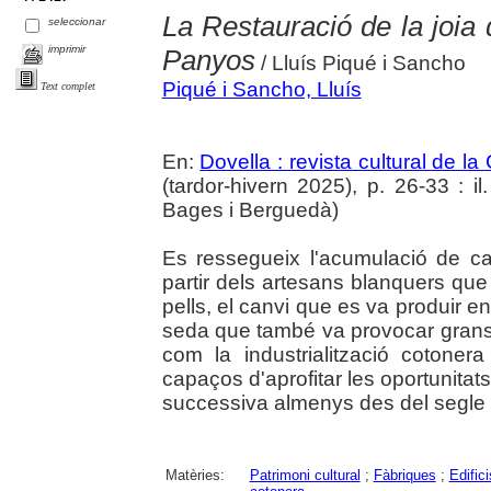
La Restauració de la joia 
seleccionar
imprimir
Panyos
/ Lluís Piqué i Sancho
Piqué i Sancho, Lluís
Text complet
En:
Dovella : revista cultural de l
(tardor-hivern 2025), p. 26-33 : il.
Bages i Berguedà)
Es ressegueix l'acumulació de c
partir dels artesans blanquers que
pells, el canvi que es va produir en
seda que també va provocar grans 
com la industrialització cotonera
capaços d'aprofitar les oportunita
successiva almenys des del segle
Matèries:
Patrimoni cultural
;
Fàbriques
;
Edifici