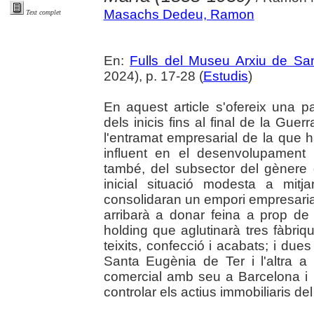
Masachs Dedeu, Ramon
Text complet
En:
Fulls del Museu Arxiu de Sa
2024), p. 17-28 (
Estudis
)
En aquest article s'ofereix una p
dels inicis fins al final de la Guerra
l'entramat empresarial de la que h
influent en el desenvolupament 
també, del subsector del gènere d
inicial situació modesta a mitj
consolidaran un empori empresarial
arribarà a donar feina a prop de
holding que aglutinarà tres fàbriq
teixits, confecció i acabats; i dues
Santa Eugènia de Ter i l'altra a
comercial amb seu a Barcelona i 
controlar els actius immobiliaris del