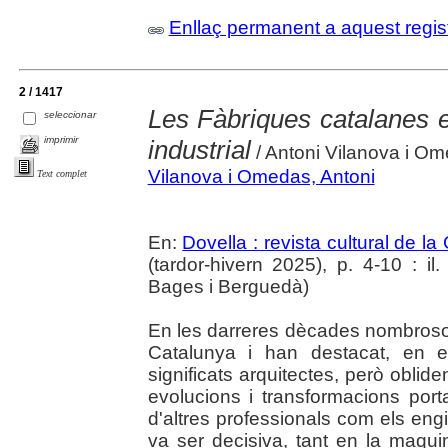
Enllaç permanent a aquest regis
2 / 1417
Les Fàbriques catalanes en
seleccionar
imprimir
industrial
/ Antoni Vilanova i O
Vilanova i Omedas, Antoni
Text complet
En:
Dovella : revista cultural de l
(tardor-hivern 2025), p. 4-10 : il. 
Bages i Berguedà)
En les darreres dècades nombrosos 
Catalunya i han destacat, en e
significats arquitectes, però oblid
evolucions i transformacions port
d'altres professionals com els eng
va ser decisiva, tant en la maqui