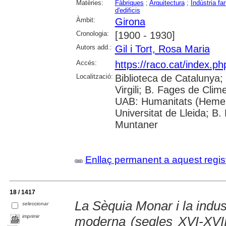
Matèries:
Fàbriques
;
Arquitectura
;
Indústria far
d'edificis
Àmbit:
Girona
Cronologia:
[1900 - 1930]
Autors add.:
Gil i Tort, Rosa Maria
Accés:
https://raco.cat/index.p
Localització:
Biblioteca de Catalunya; 
Virgili; B. Fages de Clim
UAB: Humanitats (Hemer
Universitat de Lleida; B.
Muntaner
Enllaç permanent a aquest regis
18 / 1417
La Sèquia Monar i la indust
seleccionar
imprimir
moderna (segles XVI-XVIII