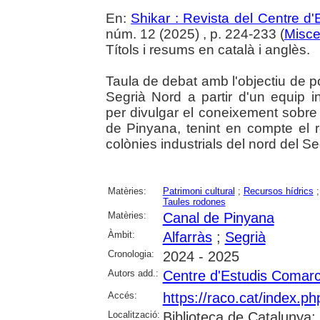
En:
Shikar : Revista del Centre d
núm. 12 (2025) , p. 224-233 (
Misce
Títols i resums en català i anglès.
Taula de debat amb l'objectiu de pos
Segrià Nord a partir d'un equip in
per divulgar el coneixement sobre 
de Pinyana, tenint en compte el re
colònies industrials del nord del Se
Matèries:
Patrimoni cultural
;
Recursos hídrics
Taules rodones
Matèries:
Canal de Pinyana
Àmbit:
Alfarràs
;
Segrià
Cronologia:
2024 - 2025
Autors add.:
Centre d'Estudis Comarc
Accés:
https://raco.cat/index.p
Localització:
Biblioteca de Catalunya; 