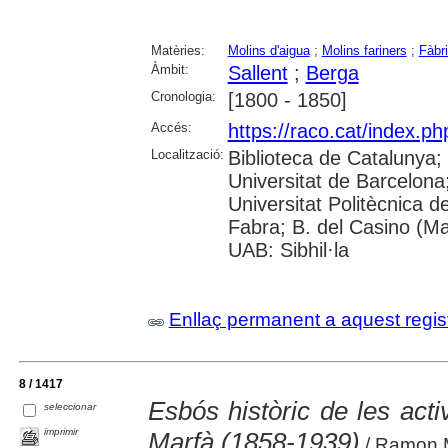
Matèries:
Molins d'aigua
;
Molins fariners
;
Fàbr
Àmbit:
Sallent
;
Berga
Cronologia:
[1800 - 1850]
Accés:
https://raco.cat/index.ph
Localització:
Biblioteca de Catalunya;
Universitat de Barcelona; 
Universitat Politècnica 
Fabra; B. del Casino (M
UAB: Sibhil·la
Enllaç permanent a aquest regis
8 / 1417
Esbós històric de les activ
seleccionar
imprimir
Marfà (1858-1939)
/ Ramon 