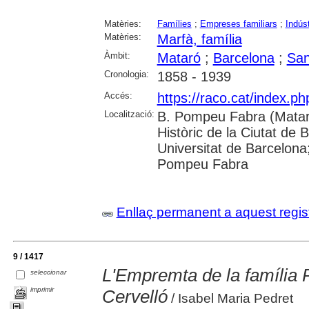
Matèries:
Famílies
;
Empreses familiars
;
Indúst
Matèries:
Marfà, família
Àmbit:
Mataró
;
Barcelona
;
San
Cronologia:
1858 - 1939
Accés:
https://raco.cat/index.
Localització:
B. Pompeu Fabra (Mataró
Històric de la Ciutat de 
Universitat de Barcelona;
Pompeu Fabra
Enllaç permanent a aquest regis
9 / 1417
L'Empremta de la família Pe
seleccionar
imprimir
Cervelló
/ Isabel Maria Pedret