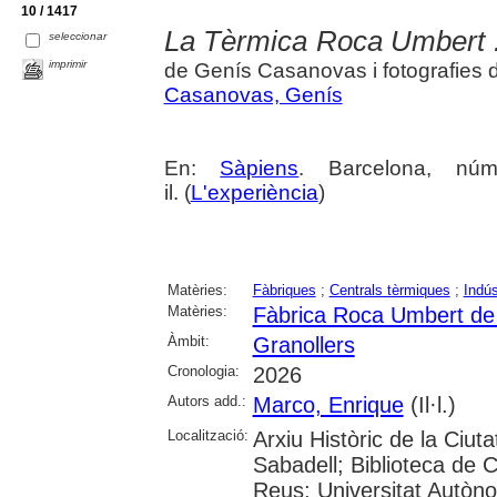
10 / 1417
La Tèrmica Roca Umbert : e
seleccionar
imprimir
de Genís Casanovas i fotografies 
Casanovas, Genís
En:
Sàpiens
. Barcelona, núm
il. (
L'experiència
)
Matèries:
Fàbriques
;
Centrals tèrmiques
;
Indús
Matèries:
Fàbrica Roca Umbert de 
Àmbit:
Granollers
Cronologia:
2026
Autors add.:
Marco, Enrique
(Il·l.)
Localització:
Arxiu Històric de la Ciut
Sabadell; Biblioteca de 
Reus; Universitat Autòno