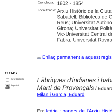
Cronologia:
1802 - 1854
Localització:
Arxiu Històric de la Ciut
Sabadell; Biblioteca de 
Reus; Universitat Autòno
Girona; Universitat Polit
Vic-Universitat Central 
Fabra; Universitat Rovira i
Enllaç permanent a aquest regis
12 / 1417
Fàbriques d'indianes i habi
seleccionar
imprimir
Martí de Provençals
/ Eduar
Milan i Garcia, Eduard
En:
Icària : papers de l'Arxiu His