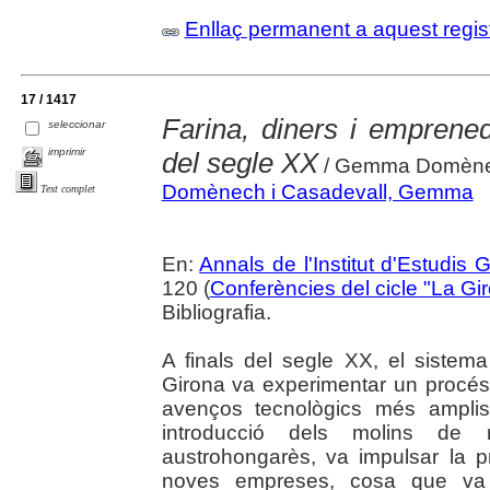
Enllaç permanent a aquest regis
17 / 1417
Farina, diners i emprened
seleccionar
imprimir
del segle XX
/ Gemma Domènech
Domènech i Casadevall, Gemma
Text complet
En:
Annals de l'Institut d'Estudis G
120 (
Conferències del cicle "La Gir
Bibliografia.
A finals del segle XX, el sistema
Girona va experimentar un procés
avenços tecnològics més amplis 
introducció dels molins de
austrohongarès, va impulsar la p
noves empreses, cosa que va c