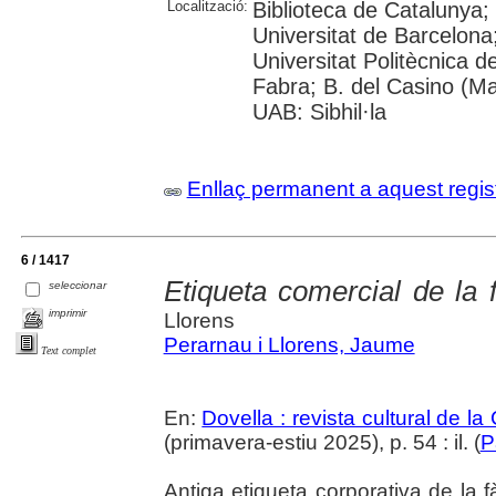
Localització:
Biblioteca de Catalunya;
Universitat de Barcelona; 
Universitat Politècnica 
Fabra; B. del Casino (M
UAB: Sibhil·la
Enllaç permanent a aquest regis
6 / 1417
Etiqueta comercial de la 
seleccionar
imprimir
Llorens
Perarnau i Llorens, Jaume
Text complet
En:
Dovella : revista cultural de l
(primavera-estiu 2025), p. 54 : il. (
P
Antiga etiqueta corporativa de la f