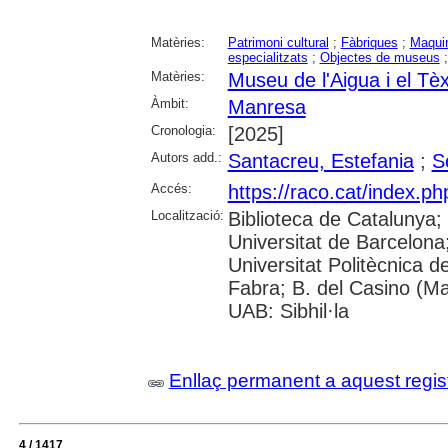
Matèries:
Patrimoni cultural
;
Fàbriques
;
Maquin
especialitzats
;
Objectes de museus
Matèries:
Museu de l'Aigua i el Tè
Àmbit:
Manresa
Cronologia:
[2025]
Autors add.:
Santacreu, Estefania
;
S
Accés:
https://raco.cat/index.p
Localització:
Biblioteca de Catalunya;
Universitat de Barcelona; 
Universitat Politècnica 
Fabra; B. del Casino (M
UAB: Sibhil·la
Enllaç permanent a aquest regis
4 / 1417