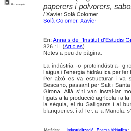
paperers i polvorers, sabon
Text complet
/ Xavier Solà Colomer
Solà Colomer, Xavier
En:
Annals de l'Institut d'Estudis G
326 : il. (
Articles
)
Notes a peu de pàgina.
La indústria -o protoindústria- g
l'aigua i l'energia hidràulica per fe
Per això es va estructurar i va 
Bescanó, passant per Salt i Santa 
Girona. Allà s'hi van instal·lar mo
lligats a la producció agrícola i a la
la sèquia, el riu Galligants i al b
blanqueries, i al Ter, a la Manola, s
Matèries:
Industrialització
;
Energia hidràulica
;