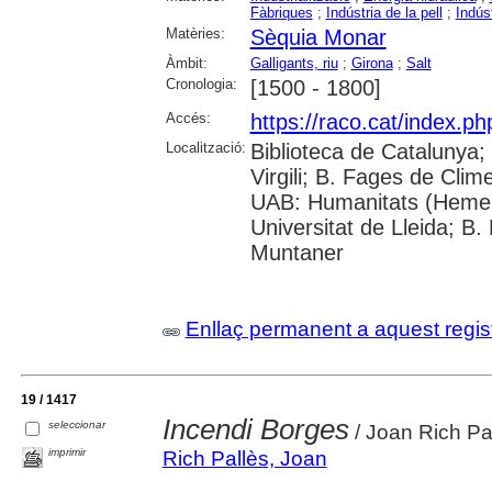
Fàbriques
;
Indústria de la pell
;
Indúst
Matèries:
Sèquia Monar
Àmbit:
Galligants, riu
;
Girona
;
Salt
Cronologia:
[1500 - 1800]
Accés:
https://raco.cat/index.p
Localització:
Biblioteca de Catalunya; 
Virgili; B. Fages de Clim
UAB: Humanitats (Hemer
Universitat de Lleida; B.
Muntaner
Enllaç permanent a aquest regis
19 / 1417
Incendi Borges
seleccionar
/ Joan Rich Pa
imprimir
Rich Pallès, Joan