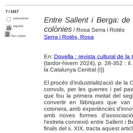
7 / 1417
Entre Sallent i Berga: de 
seleccionar
imprimir
colònies
/ Rosa Serra i Rotés
Serra i Rotés, Rosa
Text complet
En:
Dovella : revista cultural de l
(tardor-hivern 2024), p. 28-352 : il. 
la Catalunya Central (I))
El procés d'industrialització de la 
convuls, per les guerres i pel pas
que fou la primera meitat del seg
convertir en fàbriques que van s
cotonera, amb experiències d'innov
amb noves formes d'associació
l'estreta connexió entre Sallent i 
finals del s. XIX, tracta aquest articl