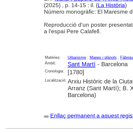
(2025) , p. 14-15 : il. (
La Història
)
Número monogràfic: El Maresme del 
Reproducció d'un poster presentat
a l'espai Pere Calafell.
Matèries:
Urbanisme
;
Mapes i plànols
;
Fàbriq
Àmbit:
Sant Martí
- Barcelona
Cronologia:
[1780]
Localització:
Arxiu Històric de la Ciu
Arranz (Sant Martí); B. 
Barcelona)
Enllaç permanent a aquest regis