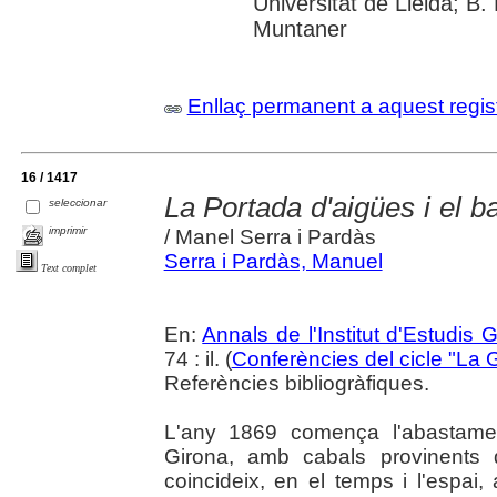
Universitat de Lleida; B.
Muntaner
Enllaç permanent a aquest regis
16 / 1417
La Portada d'aigües i el b
seleccionar
imprimir
/ Manel Serra i Pardàs
Serra i Pardàs, Manuel
Text complet
En:
Annals de l'Institut d'Estudis G
74 : il. (
Conferències del cicle "La G
Referències bibliogràfiques.
L'any 1869 comença l'abastament
Girona, amb cabals provinents d
coincideix, en el temps i l'espai, 