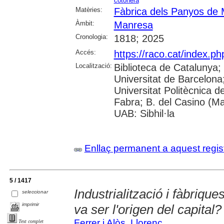
cotonera
Matèries:
Fàbrica dels Panyos de
Àmbit:
Manresa
Cronologia:
1818; 2025
Accés:
https://raco.cat/index.p
Localització:
Biblioteca de Catalunya;
Universitat de Barcelona; 
Universitat Politècnica 
Fabra; B. del Casino (M
UAB: Sibhil·la
Enllaç permanent a aquest regis
5 / 1417
Industrialització i fàbriqu
seleccionar
imprimir
va ser l'origen del capital?
Ferrer i Alòs, Llorenç
Text complet