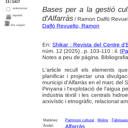
13 / 1417
Bases per a la gestió cult
seleccionar
imprimir
d'Alfarràs
/ Ramon Dalfó Revuel
Dalfó Revuelto, Ramon
Text complet
En:
Shikar : Revista del Centre d
núm. 12 (2025) , p. 103-110 : il. (
Pa
Notes a peu de pàgina. Bibliografia.
L'article recull els elements q
planificar i projectar una divulgac
municipi d'Alfarràs en el marc del Se
Pinyana i l'explotació de l'aigua pe
indústria tèxtil i les centrals hidr
arxivístic i etnogràfic, relacionat am
Matèries:
Patrimoni cultural
;
Molins
;
Fàbriques
Àmbit:
Alfarràs