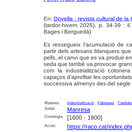
En:
Dovella : revista cultural de l
(tardor-hivern 2025), p. 34-39 : il.
Bages i Berguedà)
Es ressegueix l'acumulació de c
partir dels artesans blanquers que
pells, el canvi que es va produir en
seda que també va provocar grans 
com la industrialització cotonera
capaços d'aprofitar les oportunita
successiva almenys des del segle
Matèries:
Industrialització
;
Fàbriques
;
Capital
Àmbit:
Manresa
Cronologia:
[1600 - 1800]
Accés:
https://raco.cat/index.p