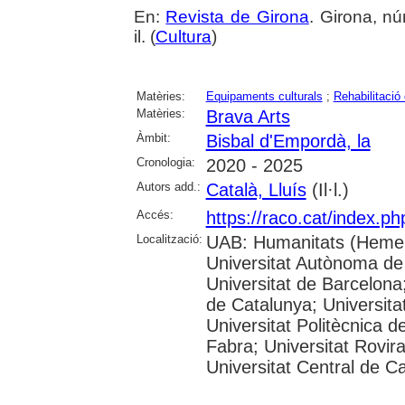
En:
Revista de Girona
. Girona, nú
il. (
Cultura
)
Matèries:
Equipaments culturals
;
Rehabilitació 
Matèries:
Brava Arts
Àmbit:
Bisbal d'Empordà, la
Cronologia:
2020 - 2025
Autors add.:
Català, Lluís
(Il·l.)
Accés:
https://raco.cat/index.p
Localització:
UAB: Humanitats (Hemer
Universitat Autònoma de
Universitat de Barcelona;
de Catalunya; Universitat
Universitat Politècnica 
Fabra; Universitat Rovira 
Universitat Central de C