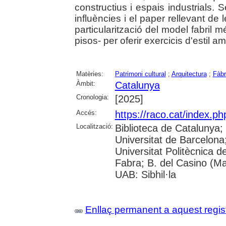
constructius i espais industrials.
influències i el paper rellevant de 
particularització del model fabril 
pisos- per oferir exercicis d'estil am
Matèries:
Patrimoni cultural
;
Arquitectura
;
Fàbr
Àmbit:
Catalunya
Cronologia:
[2025]
Accés:
https://raco.cat/index.p
Localització:
Biblioteca de Catalunya;
Universitat de Barcelona; 
Universitat Politècnica 
Fabra; B. del Casino (M
UAB: Sibhil·la
Enllaç permanent a aquest regis