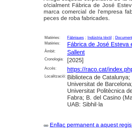
o!cialment Fábrica de José Esteva
marca comercial de l'empresa fabr
peces de roba fabricades.
Matèries:
Fàbriques
;
Indústria tèxtil
;
Document
Matèries:
Fábrica de José Esteva e
Àmbit:
Sallent
Cronologia:
[2025]
Accés:
https://raco.cat/index.p
Localització:
Biblioteca de Catalunya;
Universitat de Barcelona; 
Universitat Politècnica 
Fabra; B. del Casino (M
UAB: Sibhil·la
Enllaç permanent a aquest regis