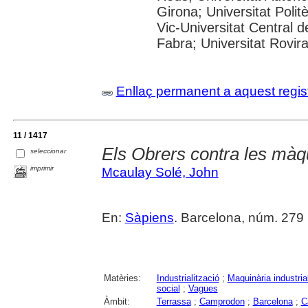
Girona; Universitat Polit
Vic-Universitat Central 
Fabra; Universitat Rovira i
Enllaç permanent a aquest regis
11 / 1417
Els Obrers contra les màq
seleccionar
imprimir
Mcaulay Solé, John
En:
Sàpiens
. Barcelona, núm. 279 (j
Matèries:
Industrialització
;
Maquinària industria
social
;
Vagues
Àmbit:
Terrassa
;
Camprodon
;
Barcelona
;
C