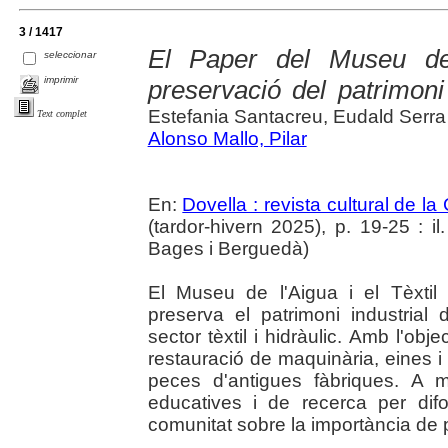
3 / 1417
El Paper del Museu de 
seleccionar
imprimir
preservació del patrimoni
Estefania Santacreu, Eudald Serra
Text complet
Alonso Mallo, Pilar
En:
Dovella : revista cultural de l
(tardor-hivern 2025), p. 19-25 : il.
Bages i Berguedà)
El Museu de l'Aigua i el Tèxti
preserva el patrimoni industrial 
sector tèxtil i hidràulic. Amb l'ob
restauració de maquinària, eines i
peces d'antigues fàbriques. A mé
educatives i de recerca per difo
comunitat sobre la importància de p