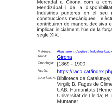
Mercadal a Girona com a conse
Mendizábal i de la disponibili
Indústries punteres en el seu 
construccions mecàniques i elèctri
contribuiran de manera decisiva e
implicar, inicialment, l'ús de la força
segle XIX.
Matèries:
Abastament d'aigües
;
Industrialitzaci
Àmbit:
Girona
Cronologia:
[1869 - 1900
Accés:
https://raco.cat/index.p
Localització:
Biblioteca de Catalunya; 
Virgili; B. Fages de Clim
UAB: Humanitats (Hemer
Universitat de Lleida; B.
Muntaner