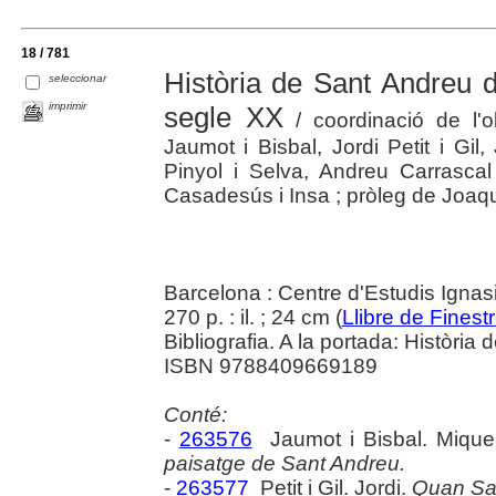
18 / 781
Història de Sant Andreu de
seleccionar
imprimir
segle XX
/ coordinació de l'o
Jaumot i Bisbal, Jordi Petit i Gi
Pinyol i Selva, Andreu Carrascal
Casadesús i Insa ; pròleg de Joaqu
Barcelona : Centre d'Estudis Ignasi
270 p. : il. ; 24 cm (
Llibre de Finestr
Bibliografia. A la portada: Històri
ISBN 9788409669189
Conté:
-
263576
Jaumot i Bisbal. Mique
paisatge de Sant Andreu.
-
263577
Petit i Gil. Jordi.
Quan San