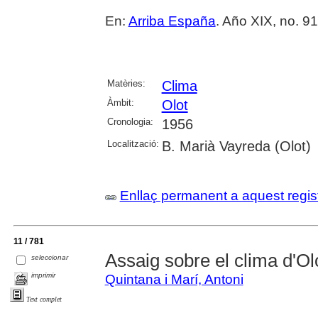
En:
Arriba España
. Año XIX, no. 91
Matèries:
Clima
Àmbit:
Olot
Cronologia:
1956
Localització:
B. Marià Vayreda (Olot)
Enllaç permanent a aquest regis
11 / 781
Assaig sobre el clima d'Ol
seleccionar
imprimir
Quintana i Marí, Antoni
Text complet