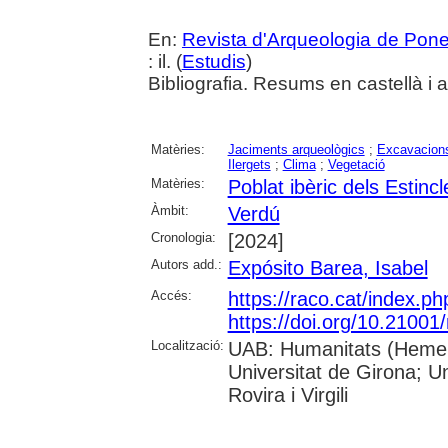
En:
Revista d'Arqueologia de Pone
: il. (
Estudis
)
Bibliografia. Resums en castellà i 
Matèries:
Jaciments arqueològics
;
Excavacions
Ilergets
;
Clima
;
Vegetació
Matèries:
Poblat ibèric dels Estincl
Àmbit:
Verdú
Cronologia:
[2024]
Autors add.:
Expósito Barea, Isabel
Accés:
https://raco.cat/index.p
https://doi.org/10.21001
Localització:
UAB: Humanitats (Hemero
Universitat de Girona; U
Rovira i Virgili