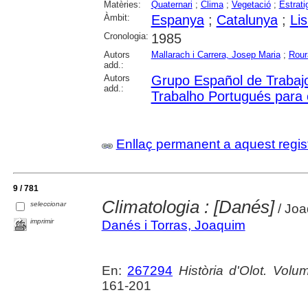
Matèries:
Quaternari
;
Clima
;
Vegetació
;
Estrati
Àmbit:
Espanya
;
Catalunya
;
Li
Cronologia:
1985
Autors
Mallarach i Carrera, Josep Maria
;
Rour
add.:
Autors
Grupo Español de Trabajo
add.:
Trabalho Portugués para 
Enllaç permanent a aquest regis
9 / 781
Climatologia : [Danés]
seleccionar
/ Joa
imprimir
Danés i Torras, Joaquim
En:
267294
Història d'Olot. Volum
161-201