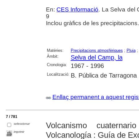
En:
CES Informació
. La Selva del 
9
Inclou gràfics de les precipitacions.
Matèries:
Precipitacions atmosfèriques
;
Pluja
Àmbit:
Selva del Camp, la
Cronologia:
1967 - 1996
Localització:
B. Pública de Tarragona
Enllaç permanent a aquest regis
7 / 781
Volcanismo cuaterna
seleccionar
imprimir
Volcanología : Guía de Ex