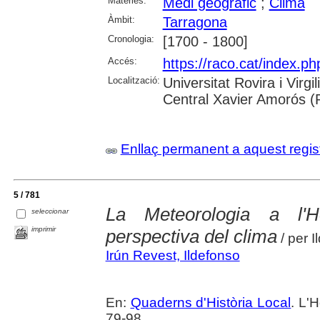
Matèries:
Medi geogràfic
;
Clima
Àmbit:
Tarragona
Cronologia:
[1700 - 1800]
Accés:
https://raco.cat/index.p
Localització:
Universitat Rovira i Virg
Central Xavier Amorós (
Enllaç permanent a aquest regis
5 / 781
La Meteorologia a l'Ho
seleccionar
imprimir
perspectiva del clima
/ per I
Irún Revest, Ildefonso
En:
Quaderns d'Història Local
. L'H
79-98