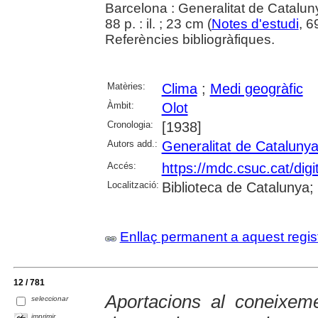
Barcelona : Generalitat de Catalun
88 p. : il. ; 23 cm (
Notes d'estudi
, 6
Referències bibliogràfiques.
Matèries:
Clima
;
Medi geogràfic
Àmbit:
Olot
Cronologia:
[1938]
Autors add.:
Generalitat de Cataluny
Accés:
https://mdc.csuc.cat/dig
Localització:
Biblioteca de Catalunya;
Enllaç permanent a aquest regis
12 / 781
Aportacions al coneixeme
seleccionar
imprimir