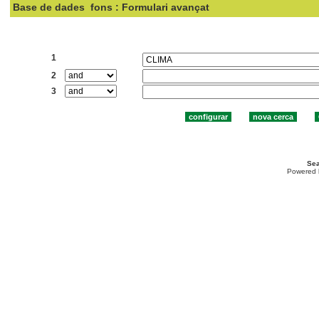
Base de dades
fons : Formulari avançat
Cercar:
1
2
3
Sea
Powered