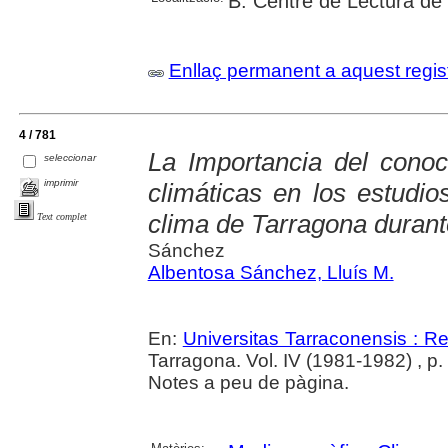
B. Centre de Lectura de
Enllaç permanent a aquest regis
4 / 781
La Importancia del conoc
seleccionar
imprimir
climáticas en los estudio
clima de Tarragona durante
Text complet
Sánchez
Albentosa Sánchez, Lluís M.
En:
Universitas Tarraconensis : Rev
Tarragona. Vol. IV (1981-1982) , p.
Notes a peu de pàgina.