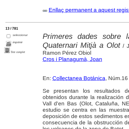
Enllaç permanent a aquest regis
13 / 781
Primeres dades sobre l
seleccionar
imprimir
Quaternari Mitjà a Olot
/ J
Ramon Pérez Obiol
Text complet
Cros i Planagumà, Joan
En:
Collectanea Botánica
, Núm.16 
Se presentan los resultados de
obtenidos durante la realización 
Vall d'en Bas (Olot, Cataluña, N
estudio se centra en las muest
deposición de estos sedimentos
consecuencia de la obstrucción de
los volcanes de la zona de Batet.