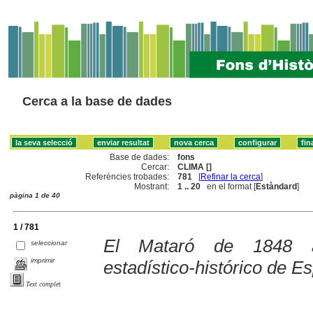
Cerca a la base de dades
Base de dades:
fons
Cercar:
CLIMA []
Referències trobades:
781
[
Refinar la cerca
]
Mostrant:
1 .. 20
en el format [
Estàndard
]
pàgina 1 de 40
1 / 781
El Mataró de 1848 al
seleccionar
imprimir
estadístico-histórico de E
Text complet