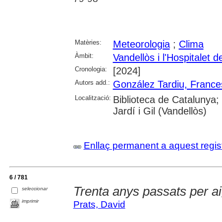
Matèries:
Meteorologia
;
Clima
Àmbit:
Vandellòs i l'Hospitalet de
Cronologia:
[2024]
Autors add.:
González Tardiu, France
Localització:
Biblioteca de Catalunya;
Jardí i Gil (Vandellòs)
Enllaç permanent a aquest regis
6 / 781
Trenta anys passats per a
seleccionar
imprimir
Prats, David