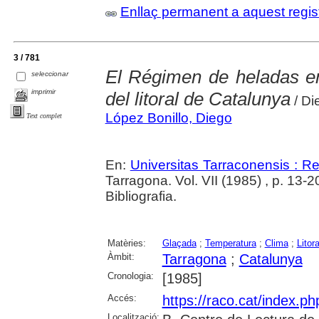
Enllaç permanent a aquest regis
3 / 781
El Régimen de heladas e
seleccionar
imprimir
del litoral de Catalunya
/ Di
López Bonillo, Diego
Text complet
En:
Universitas Tarraconensis : Rev
Tarragona. Vol. VII (1985) , p. 13-2
Bibliografia.
Matèries:
Glaçada
;
Temperatura
;
Clima
;
Litora
Àmbit:
Tarragona
;
Catalunya
Cronologia:
[1985]
Accés:
https://raco.cat/index.p
Localització: