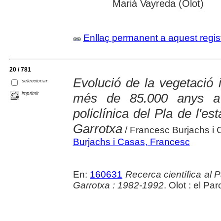
Marià Vayreda (Olot)
Enllaç permanent a aquest regis
20 / 781
Evolució de la vegetació 
seleccionar
imprimir
més de 85.000 anys a l
policlínica del Pla de l'es
Garrotxa
/ Francesc Burjachs i
Burjachs i Casas, Francesc
En:
160631
Recerca científica al 
Garrotxa : 1982-1992
. Olot : el Pa