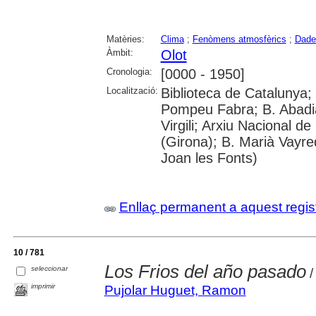
Matèries:
Clima
;
Fenòmens atmosfèrics
;
Dade
Àmbit:
Olot
Cronologia:
[0000 - 1950]
Localització:
Biblioteca de Catalunya; 
Pompeu Fabra; B. Abadia 
Virgili; Arxiu Nacional d
(Girona); B. Marià Vayre
Joan les Fonts)
Enllaç permanent a aquest regis
10 / 781
Los Frios del año pasado
seleccionar
/
imprimir
Pujolar Huguet, Ramon