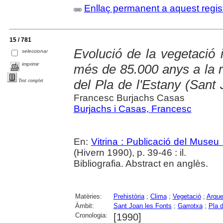
Enllaç permanent a aquest regis
15 / 781
Evolució de la vegetació 
seleccionar
imprimir
més de 85.000 anys a la reg
del Pla de l'Estany (Sant 
Text complet
Francesc Burjachs Casas
Burjachs i Casas, Francesc
En:
Vitrina : Publicació del Museu
(Hivern 1990), p. 39-46 : il.
Bibliografia. Abstract en anglès.
Matèries:
Prehistòria
;
Clima
;
Vegetació
;
Arque
Àmbit:
Sant Joan les Fonts
;
Garrotxa
;
Pla d
Cronologia:
[1990]