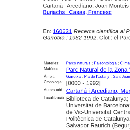
Cartañà i Arcediano, Joan Monteis 
Burjachs i Casas, Francesc
En:
160631
Recerca científica al 
Garrotxa : 1982-1992
. Olot : el Pa
Matèries:
Parcs naturals
;
Paleontologia
;
Clima
Matèries:
Parc Natural de la Zona 
Àmbit:
Garrotxa
;
Pla de l'Estany
;
Sant Joan
Cronologia:
[0000 - 1992]
Autors add.:
Cartañá i Arcediano, Me
Localització:
Biblioteca de Catalunya;
Universitat de Barcelona;
de Vic-Universitat Centra
Politècnica de Catalunya; 
Salvador Raurich (Begur)