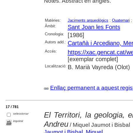
Notes. Abstract en anglès.
Matèries:
Jaciments arqueològics
;
Quaternari
Àmbit:
Sant Joan les Fonts
Cronologia:
[1986]
Autors add.:
Cartañà i Arcediano, Me
Accés:
https://xac.gencat.cat/w
[exemplar complet]
Localització:
B. Marià Vayreda (Olot)
Enllaç permanent a aquest regis
17 / 781
El Territori, la geologia, 
seleccionar
imprimir
Andreu
/ Miquel Jaumot i Bisbal
Jaumot i Bisbal, Miquel