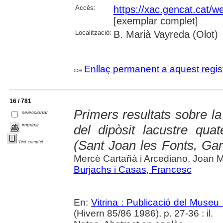
Accés:
https://xac.gencat.cat/
[exemplar complet]
Localització:
B. Marià Vayreda (Olot)
Enllaç permanent a aquest regis
16 / 781
Primers resultats sobre la
seleccionar
imprimir
del dipòsit lacustre quat
(Sant Joan les Fonts, Gar
Text complet
Mercè Cartañà i Arcediano, Joan M
Burjachs i Casas, Francesc
En:
Vitrina : Publicació del Museu
(Hivern 85/86 1986), p. 27-36 : il.