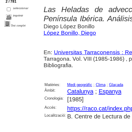
2 / 781
Las Heladas de advecc
seleccionar
imprimir
Península Ibérica. Anális
Diego López Bonillo
Text complet
López Bonillo, Diego
En:
Universitas Tarraconensis : Rev
Tarragona. Vol. VIII (1985-1986) , 
Bibliografia.
Matèries:
Medi geogràfic
;
Clima
;
Glaçada
Àmbit:
Catalunya
;
Espanya
Cronologia:
[1985]
Accés:
https://raco.cat/index.p
Localització:
B. Centre de Lectura de