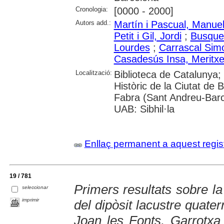
Cronologia:
[0000 - 2000]
Autors add.:
Martín i Pascual, Manue
Petit i Gil, Jordi
;
Busquet
Lourdes
;
Carrascal Sim
Casadesús Insa, Meritxel
Localització:
Biblioteca de Catalunya;
Històric de la Ciutat de 
Fabra (Sant Andreu-Barc
UAB: Sibhil·la
Enllaç permanent a aquest regis
19 / 781
Primers resultats sobre la
seleccionar
imprimir
del dipòsit lacustre quatern
Joan les Fonts, Garrotxa