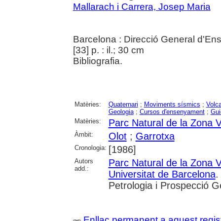
Mallarach i Carrera, Josep Maria
Barcelona : Direcció General d'E
[33] p. : il.; 30 cm
Bibliografia.
Matèries:
Quaternari
;
Moviments sísmics
;
Volc
Geologia
;
Cursos d'ensenyament
;
Gui
Matèries:
Parc Natural de la Zona V
Àmbit:
Olot
;
Garrotxa
Cronologia:
[1986]
Autors
Parc Natural de la Zona V
add.:
Universitat de Barcelona
.
Petrologia i Prospecció G
Enllaç permanent a aquest regis