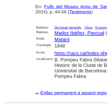
En:
Fulls del Museu Arxiu de Sa
2024), p. 44-56 (
Testimonis
)
Matèries:
Diccionari geogràfic
;
Clima
;
Econom
Matèries:
Madoz Ibáñez, Pascual
(
Àmbit:
Mataró
Cronologia:
1848
Accés:
https://raco.cat/index.
Localització:
B. Pompeu Fabra (Mataró
Històric de la Ciutat de 
Universitat de Barcelona;
Pompeu Fabra
Enllaç permanent a aquest regis