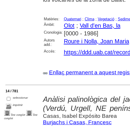
Matèries:
Quaternari
;
Clima
;
Vegetació
;
Sedime
Àmbit:
Olot
;
Vall d'en Bas, la
Cronologia:
[0000 - 1986]
Autors
Roure i Nolla, Joan Maria
add.:
Accés:
https://ddd.uab.cat/recor
Enllaç permanent a aquest regis
14 / 781
Anàlisi palinològica del ja
seleccionar
imprimir
(Verdú, Urgell, NE peníns
Casas, Isabel Expósito Barea
Text complet
Text
complet
Burjachs i Casas, Francesc