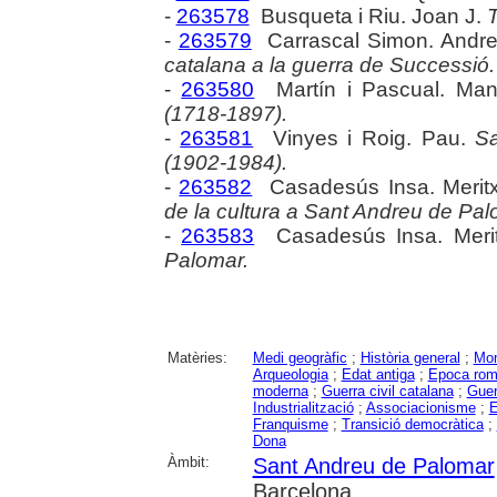
-
263578
Busqueta i Riu. Joan J.
T
-
263579
Carrascal Simon. Andr
catalana a la guerra de Successió.
-
263580
Martín i Pascual. Ma
(1718-1897).
-
263581
Vinyes i Roig. Pau.
Sa
(1902-1984).
-
263582
Casadesús Insa. Meritx
de la cultura a Sant Andreu de Pal
-
263583
Casadesús Insa. Merit
Palomar.
Matèries:
Medi geogràfic
;
Història general
;
Mon
Arqueologia
;
Edat antiga
;
Epoca ro
moderna
;
Guerra civil catalana
;
Guer
Industrialització
;
Associacionisme
;
E
Franquisme
;
Transició democràtica
;
Dona
Àmbit:
Sant Andreu de Palomar
Barcelona