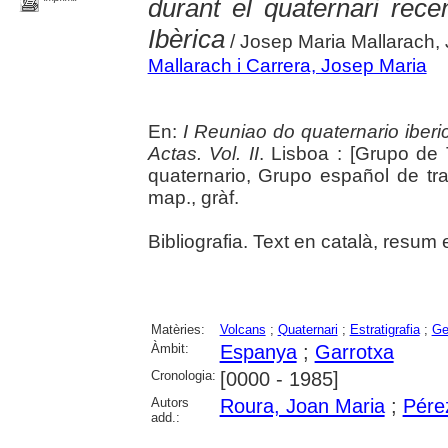
durant el quaternari rece
Ibèrica
/ Josep Maria Mallarach,
Mallarach i Carrera, Josep Maria
En:
I Reuniao do quaternario iberi
Actas. Vol. II
. Lisboa : [Grupo de
quaternario, Grupo español de traba
map., gràf.
Bibliografia. Text en català, resum
Matèries:
Volcans
;
Quaternari
;
Estratigrafia
;
Ge
Àmbit:
Espanya
;
Garrotxa
Cronologia:
[0000 - 1985]
Autors
Roura, Joan Maria
;
Pére
add.: