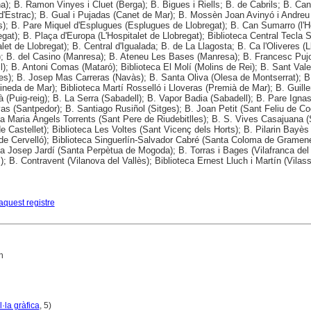
a); B. Ramon Vinyes i Cluet (Berga); B. Bigues i Riells; B. de Cabrils; B. Ca
d'Estrac); B. Gual i Pujadas (Canet de Mar); B. Mossèn Joan Avinyó i Andreu
s); B. Pare Miquel d'Esplugues (Esplugues de Llobregat); B. Can Sumarro (l'H
egat); B. Plaça d'Europa (L'Hospitalet de Llobregat); Biblioteca Central Tecla 
alet de Llobregat); B. Central d'Igualada; B. de La Llagosta; B. Ca l'Oliveres (L
; B. del Casino (Manresa); B. Ateneu Les Bases (Manresa); B. Francesc Puj
ll); B. Antoni Comas (Mataró); Biblioteca El Molí (Molins de Rei); B. Sant Vale
es); B. Josep Mas Carreras (Navàs); B. Santa Oliva (Olesa de Montserrat); B.
ineda de Mar); Biblioteca Martí Rosselló i Lloveras (Premià de Mar); B. Guill
 (Puig-reig); B. La Serra (Sabadell); B. Vapor Badia (Sabadell); B. Pare Ignas
s (Santpedor); B. Santiago Rusiñol (Sitges); B. Joan Petit (Sant Feliu de Co
ca Maria Àngels Torrents (Sant Pere de Riudebitlles); B. S. Vives Casajuana 
e Castellet); Biblioteca Les Voltes (Sant Vicenç dels Horts); B. Pilarin Bayès
e Cervelló); Biblioteca Singuerlín-Salvador Cabré (Santa Coloma de Gramene
ca Josep Jardí (Santa Perpètua de Mogoda); B. Torras i Bages (Vilafranca del
; B. Contravent (Vilanova del Vallès); Biblioteca Ernest Lluch i Martín (Vilas
aquest registre
n
·la gràfica
, 5)