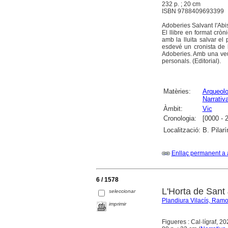
232 p. ; 20 cm
ISBN 9788409693399
Adoberies Salvant l'Abi
El llibre en format crò
amb la lluita salvar el
esdevé un cronista de l
Adoberies. Amb una veu ú
personals. (Editorial).
Matèries:
Arqueolo
Narrativ
Àmbit:
Vic
Cronologia:
[0000 - 
Localització:
B. Pilar
Enllaç permanent a 
6 / 1578
L'Horta de Sant 
seleccionar
Plandiura Vilacís, Ram
imprimir
Figueres : Cal·lígraf, 2