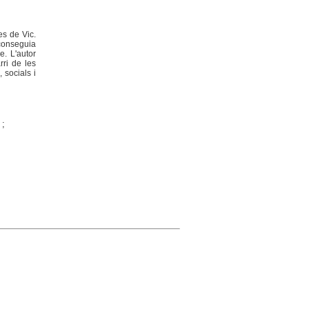
es de Vic.
aconseguia
e. L'autor
rri de les
 socials i
;