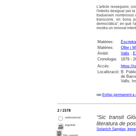
L'article ressegueix, cr
l'interès desigual per l
tradueixen nombrosos co
transcorre, en bona pa
democràtica", en què l'a
mostra un renovat interè
Matèries:
Escripto
Matèries:
Oller i 
Àmbit:
Valls
;
E
Cronologia:
1879 - 2
Accés:
https://
Localització:
B. Públi
de Barce
Valls; I
Enllaç permanent a 
2 / 1578
"Sic transit Gl
seleccionar
literatura de po
imprimir
Solanich Sanglas, Irene
Text complet