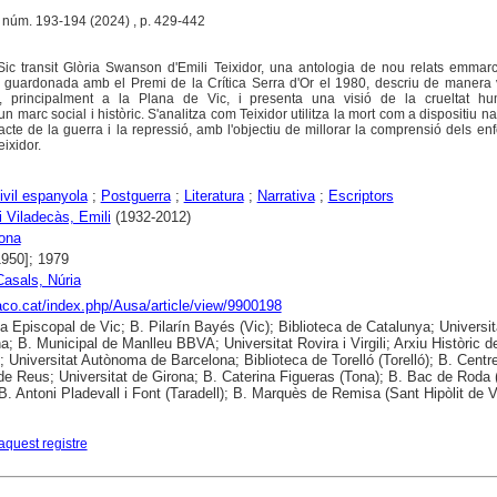
I, núm. 193-194 (2024) , p. 429-442
Sic transit Glòria Swanson d'Emili Teixidor, una antologia de nou relats emmar
a, guardonada amb el Premi de la Crítica Serra d'Or el 1980, descriu de manera 
, principalment a la Plana de Vic, i presenta una visió de la crueltat hu
un marc social i històric. S'analitza com Teixidor utilitza la mort com a dispositiu na
pacte de la guerra i la repressió, amb l'objectiu de millorar la comprensió dels e
eixidor.
ivil espanyola
;
Postguerra
;
Literatura
;
Narrativa
;
Escriptors
i Viladecàs, Emili
(1932-2012)
ona
1950]; 1979
asals, Núria
raco.cat/index.php/Ausa/article/view/9900198
ca Episcopal de Vic; B. Pilarín Bayés (Vic); Biblioteca de Catalunya; Universit
a; B. Municipal de Manlleu BBVA; Universitat Rovira i Virgili; Arxiu Històric d
; Universitat Autònoma de Barcelona; Biblioteca de Torelló (Torelló); B. Centr
de Reus; Universitat de Girona; B. Caterina Figueras (Tona); B. Bac de Roda
 B. Antoni Pladevall i Font (Taradell); B. Marquès de Remisa (Sant Hipòlit de V
aquest registre