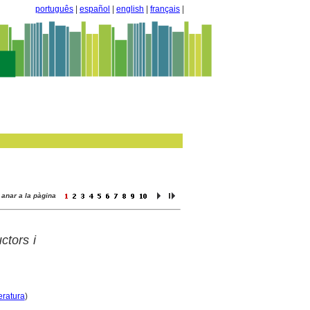
português
|
español
|
english
|
français
|
anar a la pàgina
ctors i
eratura
)