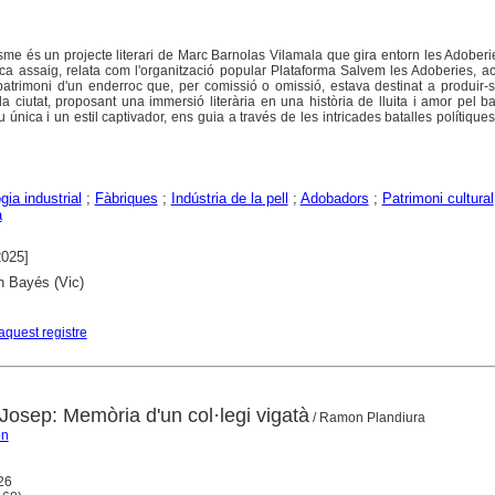
sme és un projecte literari de Marc Barnolas Vilamala que gira entorn les Adoberi
nica assaig, relata com l'organització popular Plataforma Salvem les Adoberies, 
 patrimoni d'un enderroc que, per comissió o omissió, estava destinat a produir-s
a ciutat, proposant una immersió literària en una història de lluita i amor pel ba
nica i un estil captivador, ens guia a través de les intricades batalles polítiques,
gia industrial
;
Fàbriques
;
Indústria de la pell
;
Adobadors
;
Patrimoni cultural
a
2025]
ín Bayés (Vic)
aquest registre
Josep: Memòria d'un col·legi vigatà
/ Ramon Plandiura
on
026