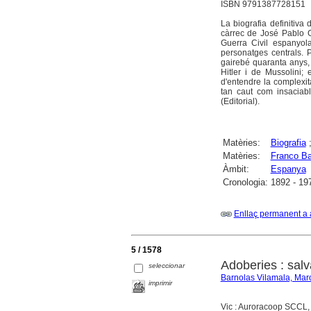
ISBN 9791387728151
La biografia definitiva 
càrrec de José Pablo G
Guerra Civil espanyol
personatges centrals. 
gairebé quaranta anys, 
Hitler i de Mussolini;
d'entendre la complexit
tan caut com insaciabl
(Editorial).
Matèries:
Biografia
Matèries:
Franco B
Àmbit:
Espanya
Cronologia:
1892 - 19
Enllaç permanent a 
5 / 1578
Adoberies : salv
seleccionar
Barnolas Vilamala, Mar
imprimir
Vic : Auroracoop SCCL,