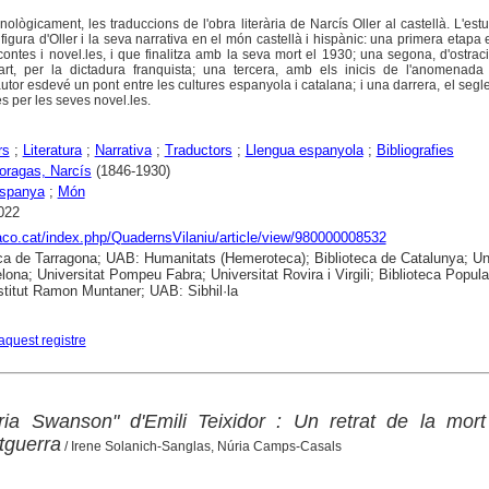
onològicament, les traduccions de l'obra literària de Narcís Oller al castellà. L'est
a figura d'Oller i la seva narrativa en el món castellà i hispànic: una primera etapa
ntes i novel.les, i que finalitza amb la seva mort el 1930; una segona, d'ostra
rt, per la dictadura franquista; una tercera, amb els inicis de l'anomenada "
utor esdevé un pont entre les cultures espanyola i catalana; i una darrera, el segl
s per les seves novel.les.
rs
;
Literatura
;
Narrativa
;
Traductors
;
Llengua espanyola
;
Bibliografies
Moragas, Narcís
(1846-1930)
spanya
;
Món
022
raco.cat/index.php/QuadernsVilaniu/article/view/980000008532
ca de Tarragona; UAB: Humanitats (Hemeroteca); Biblioteca de Catalunya; Uni
lona; Universitat Pompeu Fabra; Universitat Rovira i Virgili; Biblioteca Popula
nstitut Ramon Muntaner; UAB: Sibhil·la
aquest registre
òria Swanson" d'Emili Teixidor : Un retrat de la mor
stguerra
/ Irene Solanich-Sanglas, Núria Camps-Casals