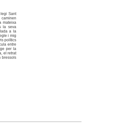
·legi Sant
er caminen
la mateixa
s la seva
elada a la
egle i mig
is polítics
cula entre
tge per la
, el retrat
n bressols