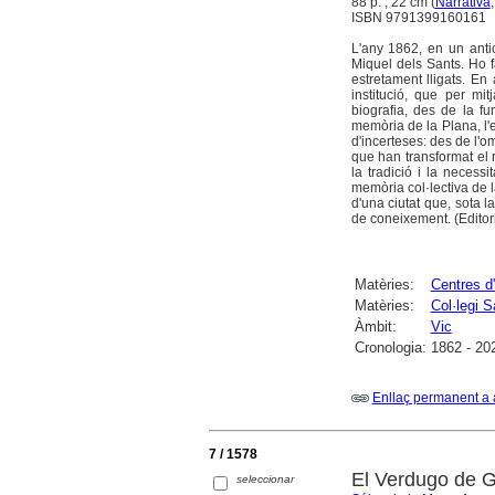
88 p. ; 22 cm (
Narrativa
ISBN 9791399160161
L'any 1862, en un antic
Miquel dels Sants. Ho f
estretament lligats. En
institució, que per mi
biografia, des de la f
memòria de la Plana, l'e
d'incerteses: des de l'om
que han transformat el r
la tradició i la necess
memòria col·lectiva de la
d'una ciutat que, sota l
de coneixement. (Editori
Matèries:
Centres d
Matèries:
Col·legi 
Àmbit:
Vic
Cronologia:
1862 - 20
Enllaç permanent a 
7 / 1578
El Verdugo de 
seleccionar