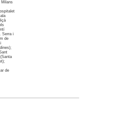
n Milans
ospitalet
Sala
liçà
ols
ntí
 Serra i
em de
i
dines);
(Sant
 (Santa
t);
sar de