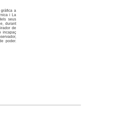
 gràfica a
nica i La
dels seus
ue, durant
mirador de
ò incapaç
nservador,
de poder.