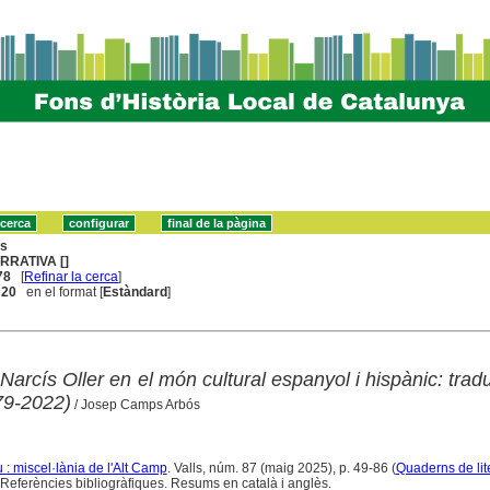
ns
RRATIVA []
78
[
Refinar la cerca
]
. 20
en el format [
Estàndard
]
arcís Oller en el món cultural espanyol i hispànic: tradu
79-2022)
/ Josep Camps Arbós
: miscel·lània de l'Alt Camp
. Valls, núm. 87 (maig 2025), p. 49-86 (
Quaderns de lit
Referències bibliogràfiques. Resums en català i anglès.