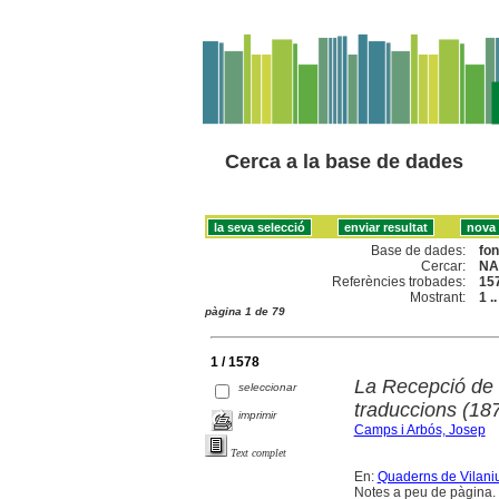
Cerca a la base de dades
Base de dades:
fo
Cercar:
NA
Referències trobades:
15
Mostrant:
1 .
pàgina 1 de 79
1 / 1578
La Recepció de N
seleccionar
traduccions (18
imprimir
Camps i Arbós, Josep
Text complet
En:
Quaderns de Vilaniu 
Notes a peu de pàgina. 