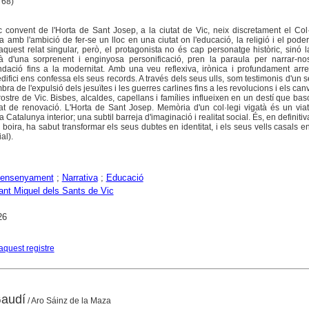
, 68)
 convent de l'Horta de Sant Josep, a la ciutat de Vic, neix discretament el Col
a amb l'ambició de fer-se un lloc en una ciutat on l'educació, la religió i el pod
 aquest relat singular, però, el protagonista no és cap personatge històric, sinó 
tjà d'una sorprenent i enginyosa personificació, pren la paraula per narrar-no
undació fins a la modernitat. Amb una veu reflexiva, irònica i profundament arr
difici ens confessa els seus records. A través dels seus ulls, som testimonis d'un s
bra de l'expulsió dels jesuïtes i les guerres carlines fins a les revolucions i els canv
ostre de Vic. Bisbes, alcaldes, capellans i famílies influeixen en un destí que bas
itat de renovació. L'Horta de Sant Josep. Memòria d'un col·legi vigatà és un via
 Catalunya interior; una subtil barreja d'imaginació i realitat social. És, en definitiva
a boira, ha sabut transformar els seus dubtes en identitat, i els seus vells casals e
al).
'ensenyament
;
Narrativa
;
Educació
Sant Miquel dels Sants de Vic
26
aquest registre
Gaudí
/ Aro Sáinz de la Maza