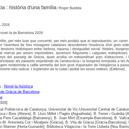
a : història d'una família
/ Roger Bastida
, 2026
novel·la de Barcelona 2026.
illin, per més luxe que concentri, per més postals que el reprodueixin, un carrer 
n l'aventura de tres nissagues catalanes descobrirem l'essència d'un gran est
tensions històriques entre bellesa, riquesa i desigualtat social. Nobles, burgeso
lat marcat per amors impossibles, ascensos fulgurants i caigudes estrepitoses.
nys del passeig de Gràcia, quan acollia un extraordinari parc d'atraccions, i 
'esbarjo als palauets enjardinats de l'aristocràcia i la burgesia enriquida a les 
geni modernista a catifa vermella del bon gust; d'aparador de l'elegància a passa
umisme més radical. L'esplendor de la ciutat i també les seves ombres. (Editorial).
a
;
Novel·la històrica
de Gràcia de Barcelona
na
1920]
tat Politècnica de Catalunya; Universitat de Vic-Universitat Central de Catalu
a i Bros (Abrera); B. Lluís Millet i Pagès (Aiguafreda); B. Ferrer i Guàrdia (Al
ca Pere Casaldàliga (Balsareny); B. Joan Miró (Eixample-Barcelona); B. Vallca
s-M. Antonieta Cot i Miralpeix (Gràcia); B. Vila de Gràcia (Gràcia-Barcelona); 
n Mariner (Horta-Guinardó); Biblioteca Vilapicina i la Torre Llobeta (Nou Barris