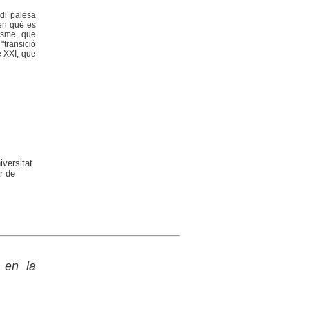
udi palesa
 en què es
cisme, que
transició
e XXI, que
versitat
r de
t en la