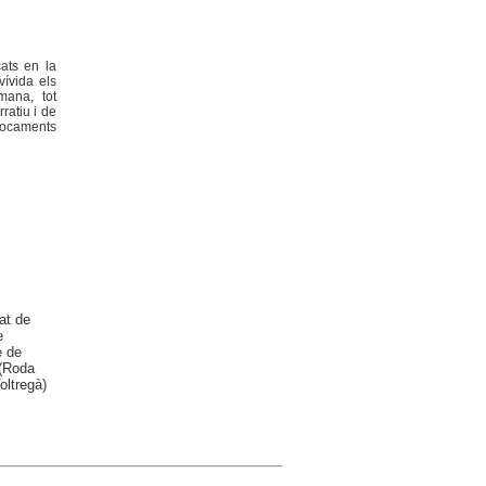
cats en la
vívida els
mana, tot
rratiu i de
nfocaments
at de
e
e de
 (Roda
oltregà)