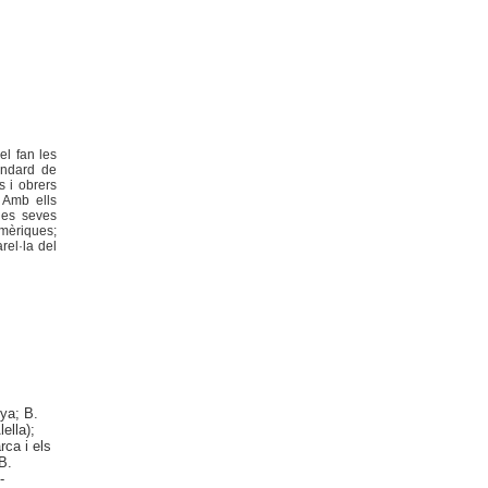
el fan les
endard de
s i obrers
 Amb ells
les seves
Amèriques;
rel·la del
nya; B.
ella);
rca i els
B.
-