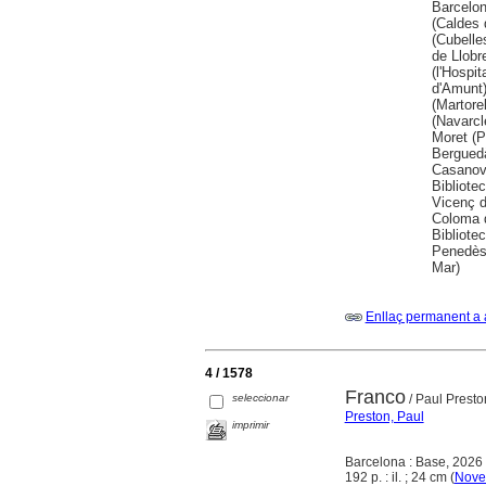
Barcelon
(Caldes 
(Cubelle
de Llobr
(l'Hospit
d'Amunt)
(Martore
(Navarcl
Moret (P
Berguedà
Casanova
Bibliote
Vicenç d
Coloma d
Bibliote
Penedès)
Mar)
Enllaç permanent a 
4 / 1578
Franco
seleccionar
/ Paul Presto
Preston, Paul
imprimir
Barcelona : Base, 2026
192 p. : il. ; 24 cm (
Novel