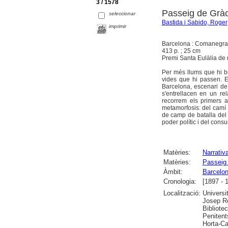
3 / 1578
Passeig de Gràci
seleccionar
Bastida i Sabido, Roger
imprimir
Barcelona : Comanegra
413 p. ; 25 cm
Premi Santa Eulàlia de 
Per més llums que hi br
vides que hi passen. E
Barcelona, escenari de 
s'entrellacen en un re
recorrem els primers a
metamorfosis: del camí d
de camp de batalla del 
poder polític i del cons
Matèries:
Narrativ
Matèries:
Passeig 
Àmbit:
Barcelo
Cronologia:
[1897 - 
Localització:
Universi
Josep Roc
Bibliote
Penitent
Horta-Ca