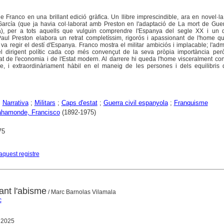
de Franco en una brillant edició gràfica. Un llibre imprescindible, ara en novel·la
arcía (que ja havia col·laborat amb Preston en l'adaptació de La mort de Guer
a), per a tots aquells que vulguin comprendre l'Espanya del segle XX i un 
Paul Preston elabora un retrat completíssim, rigorós i apassionant de l'home q
va regir el destí d'Espanya. Franco mostra el militar ambiciós i implacable; l'ad
 el dirigent polític cada cop més convençut de la seva pròpia importància per
at de l'economia i de l'Estat modern. Al darrere hi queda l'home visceralment co
e, i extraordinàriament hàbil en el maneig de les persones i dels equilibris 
;
Narrativa
;
Militars
;
Caps d'estat
;
Guerra civil espanyola
;
Franquisme
ahamonde, Francisco
(1892-1975)
75
aquest registre
ant l'abisme
/ Marc Barnolas Vilamala
c
 2025