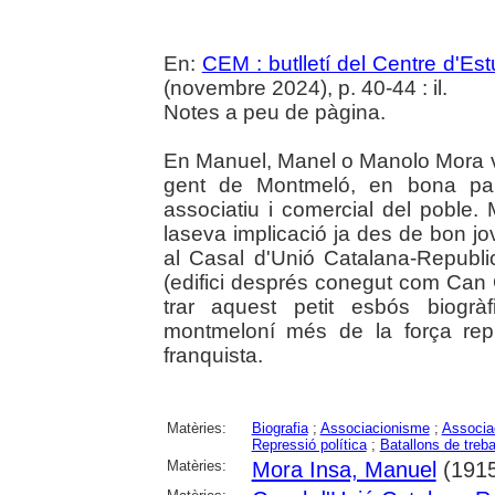
En:
CEM : butlletí del Centre d'E
(novembre 2024), p. 40-44 : il.
Notes a peu de pàgina.
En Manuel, Manel o Manolo Mora 
gent de Montmeló, en bona part
associatiu i comercial del poble
laseva implicació ja des de bon j
al Casal d'Unió Catalana-Republi
(edifici després conegut com Can 
trar aquest petit esbós biogr
montmeloní més de la força repr
franquista.
Matèries:
Biografia
;
Associacionisme
;
Associa
Repressió política
;
Batallons de treba
Matèries:
Mora Insa, Manuel
(1915