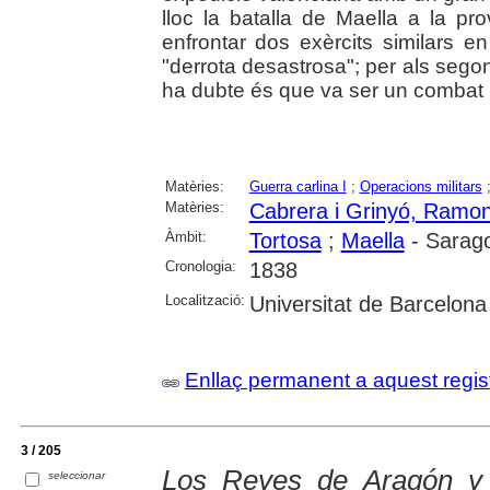
lloc la batalla de Maella a la p
enfrontar dos exèrcits similars 
"derrota desastrosa"; per als segon
ha dubte és que va ser un combat 
Matèries:
Guerra carlina I
;
Operacions militars
Matèries:
Cabrera i Grinyó, Ramo
Àmbit:
Tortosa
;
Maella
- Sarag
Cronologia:
1838
Localització:
Universitat de Barcelona
Enllaç permanent a aquest regis
3 / 205
Los Reyes de Aragón y 
seleccionar