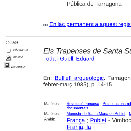
Pública de Tarragona
Enllaç permanent a aquest regis
20 / 205
Els Trapenses de Santa 
seleccionar
imprimir
Toda i Güell, Eduard
Text complet
En:
Butlletí arqueològic
. Tarragon
febrer-març 1935), p. 14-15
Matèries:
Revolució francesa
;
Persecucions rel
documentals
Matèries:
Monestir de Santa Maria de Poblet
;
M
Àmbit:
França
;
Poblet
- Vimbodí
Franja, la