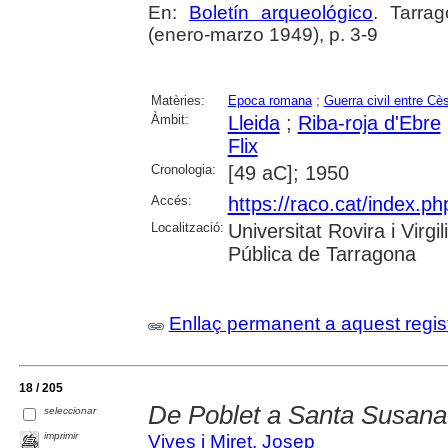
En:
Boletín arqueológico
. Tarra
(enero-marzo 1949), p. 3-9
Matèries:
Epoca romana
;
Guerra civil entre C
Àmbit:
Lleida
;
Riba-roja d'Ebre
Flix
Cronologia:
[49 aC]; 1950
Accés:
https://raco.cat/index.ph
Localització:
Universitat Rovira i Virg
Pública de Tarragona
Enllaç permanent a aquest regis
18 / 205
De Poblet a Santa Susana
seleccionar
imprimir
Vives i Miret, Josep