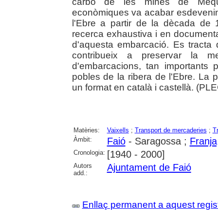
carbó de les mines de Mequi
econòmiques va acabar esdevenint
l'Ebre a partir de la dècada de
recerca exhaustiva i en documentaci
d'aquesta embarcació. Es tracta d
contribueix a preservar la me
d'embarcacions, tan importants p
pobles de la ribera de l'Ebre. La 
un format en català i castellà. (PL
Matèries:
Vaixells
;
Transport de mercaderies
;
T
Àmbit:
Faió
- Saragossa ;
Franja,
Cronologia:
[1940 - 2000]
Autors
Ajuntament de Faió
add.:
Enllaç permanent a aquest regis