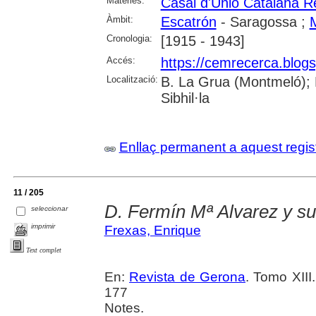
Matèries:
Casal d'Unió Catalana R
Àmbit:
Escatrón
- Saragossa ;
Cronologia:
[1915 - 1943]
Accés:
https://cemrecerca.blogs
Localització:
B. La Grua (Montmeló); 
Sibhil·la
Enllaç permanent a aquest regis
11 / 205
D. Fermín Mª Alvarez y s
seleccionar
imprimir
Frexas, Enrique
Text complet
En:
Revista de Gerona
. Tomo XIII
177
Notes.