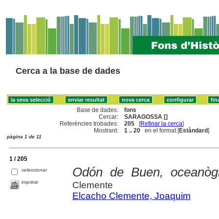
Cerca a la base de dades
Base de dades:
fons
Cercar:
SARAGOSSA []
Referències trobades:
205
[
Refinar la cerca
]
Mostrant:
1 .. 20
en el format [
Estàndard
]
pàgina 1 de 11
1 / 205
Odón de Buen, oceanòg
seleccionar
imprimir
Clemente
Elcacho Clemente, Joaquim