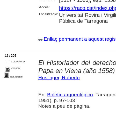
Accés:
https://raco.cat/index.ph
Localització:
Universitat Rovira i Virg
Pública de Tarragona
Enllaç permanent a aquest regis
16 / 205
El Historiador del derecho
seleccionar
imprimir
Papa en Viena (año 1558)
Hoslinger, Roberto
Text complet
En:
Boletín arqueológico
. Tarragon
1951), p. 97-103
Notes a peu de pàgina.