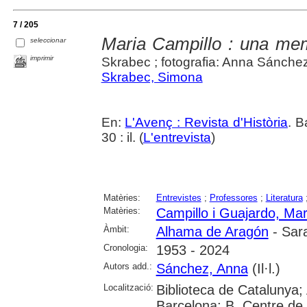
7 / 205
Maria Campillo : una me
seleccionar
imprimir
Skrabec ; fotografia: Anna Sánche
Skrabec, Simona
En:
L'Avenç : Revista d'Història
. B
30 : il. (
L'entrevista
)
Matèries:
Entrevistes
;
Professores
;
Literatura
Matèries:
Campillo i Guajardo, Mar
Àmbit:
Alhama de Aragón
- Sar
Cronologia:
1953 - 2024
Autors add.:
Sánchez, Anna
(Il·l.)
Localització:
Biblioteca de Catalunya; 
Barcelona; B. Centre de