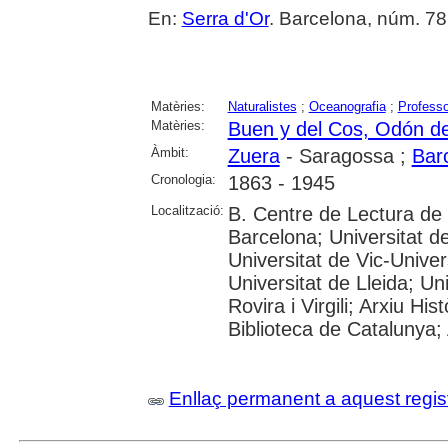
En:
Serra d'Or
. Barcelona, núm. 787-
Matèries:
Naturalistes
;
Oceanografia
;
Professo
Matèries:
Buen y del Cos, Odón d
Àmbit:
Zuera
- Saragossa ;
Bar
Cronologia:
1863 - 1945
Localització:
B. Centre de Lectura de
Barcelona; Universitat d
Universitat de Vic-Univer
Universitat de Lleida; U
Rovira i Virgili; Arxiu Hi
Biblioteca de Catalunya; 
Enllaç permanent a aquest regis