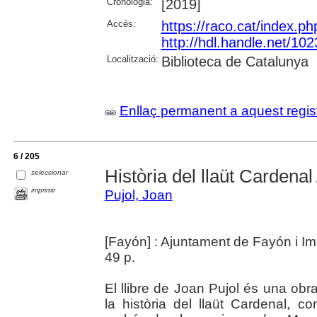
Cronologia:
[2019]
Accés:
https://raco.cat/index.p
http://hdl.handle.net/10
Localització:
Biblioteca de Catalunya
Enllaç permanent a aquest regis
6 / 205
Història del llaüt Cardenal
seleccionar
imprimir
Pujol, Joan
[Fayón] : Ajuntament de Fayón i I
49 p.
El llibre de Joan Pujol és una obr
la història del llaüt Cardenal, co