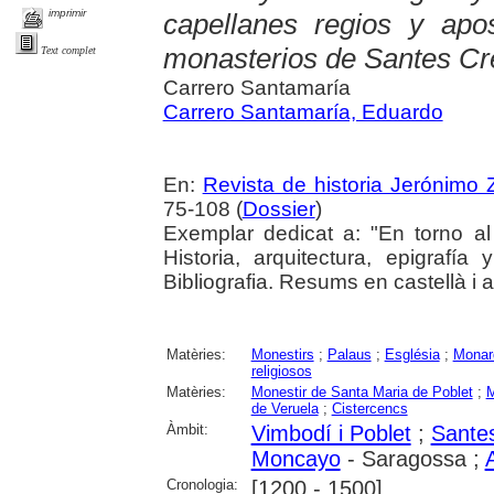
imprimir
capellanes regios y apo
monasterios de Santes Cr
Text complet
Carrero Santamaría
Carrero Santamaría, Eduardo
En:
Revista de historia Jerónimo Z
75-108 (
Dossier
)
Exemplar dedicat a: "En torno al
Historia, arquitectura, epigraf
Bibliografia. Resums en castellà i 
Matèries:
Monestirs
;
Palaus
;
Església
;
Monar
religiosos
Matèries:
Monestir de Santa Maria de Poblet
;
M
de Veruela
;
Cistercencs
Àmbit:
Vimbodí i Poblet
;
Sante
Moncayo
- Saragossa ;
Cronologia:
[1200 - 1500]