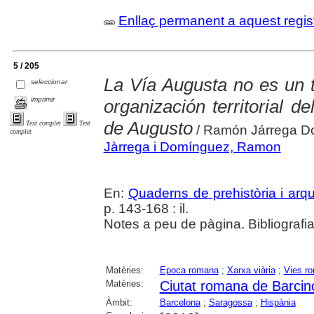
Enllaç permanent a aquest regis
5 / 205
La Vía Augusta no es un 
seleccionar
imprimir
organización territorial 
de Augusto
Text complet
Text
/ Ramón Járrega D
complet
Jàrrega i Domínguez, Ramon
En:
Quaderns de prehistòria i arq
p. 143-168 : il.
Notes a peu de pàgina. Bibliografia
Matèries:
Epoca romana
;
Xarxa viària
;
Vies r
Matèries:
Ciutat romana de Barcin
Àmbit:
Barcelona
;
Saragossa
;
Hispània