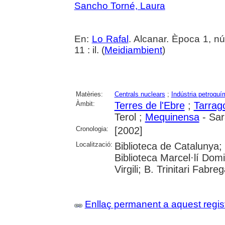
Sancho Torné, Laura
En:
Lo Rafal
. Alcanar. Època 1, n
11 : il. (
Meidiambient
)
Matèries:
Centrals nuclears
;
Indústria petroquí
Àmbit:
Terres de l'Ebre
;
Tarrag
Terol ;
Mequinensa
- Sa
Cronologia:
[2002]
Localització:
Biblioteca de Catalunya;
Biblioteca Marcel·lí Domi
Virgili; B. Trinitari Fabre
Enllaç permanent a aquest regis