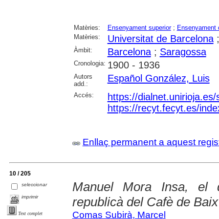
Matèries:
Ensenyament superior
;
Ensenyament d
Matèries:
Universitat de Barcelona
Àmbit:
Barcelona
;
Saragossa
Cronologia:
1900 - 1936
Autors
Español González, Luis
add.:
Accés:
https://dialnet.unirioja.e
https://recyt.fecyt.es/in
Enllaç permanent a aquest regis
10 / 205
Manuel Mora Insa, el d
seleccionar
imprimir
republicà del Cafè de Baix
Comas Subirà, Marcel
Text complet