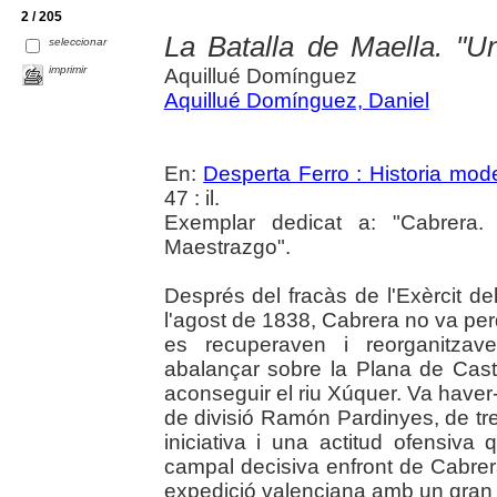
2 / 205
La Batalla de Maella. "U
seleccionar
imprimir
Aquillué Domínguez
Aquillué Domínguez, Daniel
En:
Desperta Ferro : Historia mod
47 : il.
Exemplar dedicat a: "Cabrera.
Maestrazgo".
Després del fracàs de l'Exèrcit d
l'agost de 1838, Cabrera no va pe
es recuperaven i reorganitzave
abalançar sobre la Plana de Castell
aconseguir el riu Xúquer. Va haver
de divisió Ramón Pardinyes, de tre
iniciativa i una actitud ofensiva
campal decisiva enfront de Cabrera
expedició valenciana amb un gran 