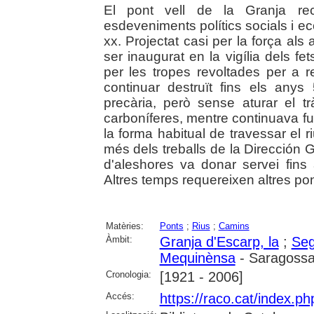
El pont vell de la Granja rec
esdeveniments polítics socials i e
xx. Projectat casi per la força als
ser inaugurat en la vigília dels fe
per les tropes revoltades per a 
continuar destruït fins els any
precària, però sense aturar el 
carboníferes, mentre continuava fu
la forma habitual de travessar el 
més dels treballs de la Dirección
d'aleshores va donar servei fins
Altres temps requereixen altres pon
Matèries:
Ponts
;
Rius
;
Camins
Àmbit:
Granja d'Escarp, la
;
Seg
Mequinènsa
- Saragoss
Cronologia:
[1921 - 2006]
Accés:
https://raco.cat/index.ph