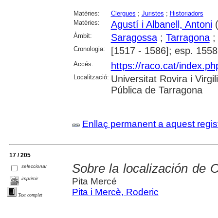
Matèries:
Clergues
;
Juristes
;
Historiadors
Matèries:
Agustí i Albanell, Antoni
(
Àmbit:
Saragossa
;
Tarragona
Cronologia:
[1517 - 1586]; esp. 1558
Accés:
https://raco.cat/index.ph
Localització:
Universitat Rovira i Virg
Pública de Tarragona
Enllaç permanent a aquest regis
17 / 205
Sobre la localización de 
seleccionar
imprimir
Pita Mercé
Pita i Mercè, Roderic
Text complet