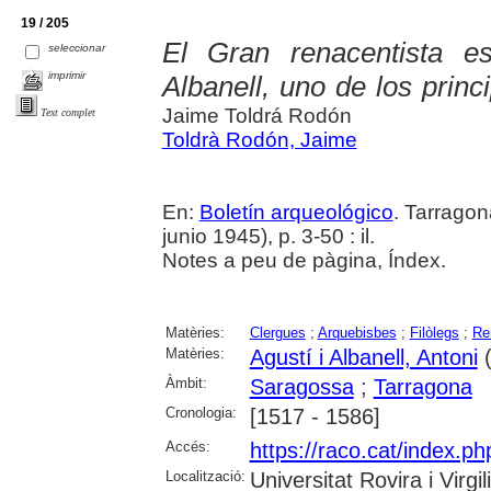
19 / 205
El Gran renacentista e
seleccionar
imprimir
Albanell, uno de los princi
Jaime Toldrá Rodón
Text complet
Toldrà Rodón, Jaime
En:
Boletín arqueológico
. Tarragon
junio 1945), p. 3-50 : il.
Notes a peu de pàgina, Índex.
Matèries:
Clergues
;
Arquebisbes
;
Filòlegs
;
Re
Matèries:
Agustí i Albanell, Antoni
(
Àmbit:
Saragossa
;
Tarragona
Cronologia:
[1517 - 1586]
Accés:
https://raco.cat/index.ph
Localització:
Universitat Rovira i Virg