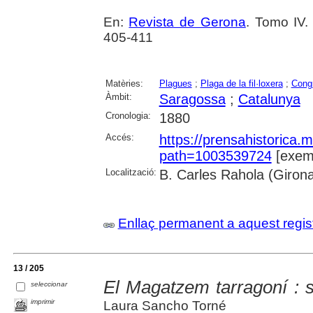
En:
Revista de Gerona
. Tomo IV.
405-411
Matèries:
Plagues
;
Plaga de la fil·loxera
;
Cong
Àmbit:
Saragossa
;
Catalunya
Cronologia:
1880
Accés:
https://prensahistorica
path=1003539724
[exemp
Localització:
B. Carles Rahola (Giron
Enllaç permanent a aquest regis
13 / 205
El Magatzem tarragoní : 
seleccionar
imprimir
Laura Sancho Torné