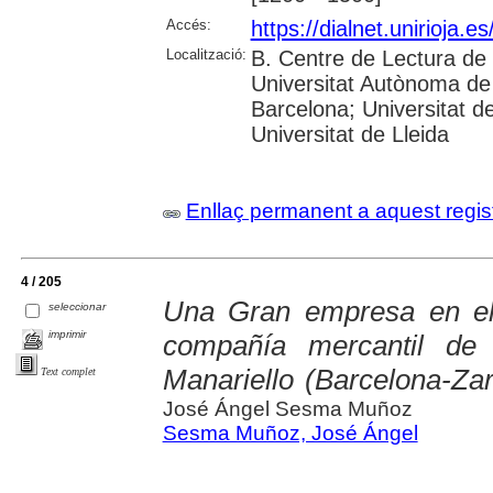
Accés:
https://dialnet.unirioja.
Localització:
B. Centre de Lectura de 
Universitat Autònoma de 
Barcelona; Universitat d
Universitat de Lleida
Enllaç permanent a aquest regis
4 / 205
Una Gran empresa en el
seleccionar
imprimir
compañía mercantil de
Manariello (Barcelona-Za
Text complet
José Ángel Sesma Muñoz
Sesma Muñoz, José Ángel