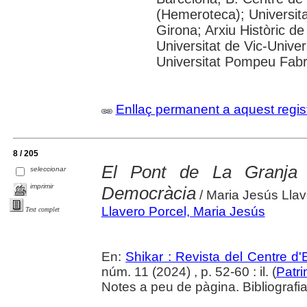
(Hemeroteca); Universita
Girona; Arxiu Històric de
Universitat de Vic-Univer
Universitat Pompeu Fabra;
Enllaç permanent a aquest regis
8 / 205
El Pont de La Granja 
seleccionar
imprimir
Democràcia
/ Maria Jesús Llav
Llavero Porcel, Maria Jesús
Text complet
En:
Shikar : Revista del Centre d
núm. 11 (2024) , p. 52-60 : il. (
Patri
Notes a peu de pàgina. Bibliografi