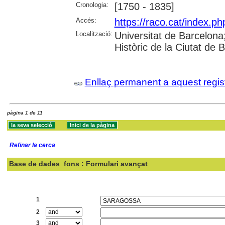
Cronologia:
[1750 - 1835]
Accés:
https://raco.cat/index.ph
Localització:
Universitat de Barcelona; 
Històric de la Ciutat de
Enllaç permanent a aquest regis
pàgina 1 de 11
Refinar la cerca
Base de dades
fons : Formulari avançat
Cercar:
1
2
3