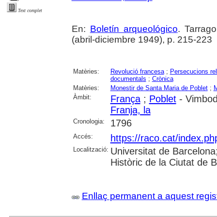
Text complet
En:
Boletín arqueológico
. Tarrag
(abril-diciembre 1949), p. 215-223
Matèries:
Revolució francesa
;
Persecucions rel
documentals
;
Crònica
Matèries:
Monestir de Santa Maria de Poblet
;
M
Àmbit:
França
;
Poblet
- Vimbodí
Franja, la
Cronologia:
1796
Accés:
https://raco.cat/index.ph
Localització:
Universitat de Barcelona; 
Històric de la Ciutat de
Enllaç permanent a aquest regis