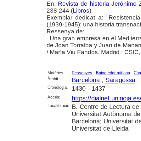
En:
Revista de historia Jerónimo Z
238-244 (
Libros
)
Exemplar dedicat a: "Resistenc
(1939-1945): una historia transnaci
Ressenya de:
. Una gran empresa en el Mediter
de Joan Torralba y Juan de Manar
/ María Viu Fandos. Madrid : CSIC
Matèries:
Ressenyes
;
Baixa edat mitjana
;
Com
Àmbit:
Barcelona
;
Saragossa
Cronologia:
1430 - 1437
Accés:
https://dialnet.unirioja.
Localització:
B. Centre de Lectura de 
Universitat Autònoma de 
Barcelona; Universitat d
Universitat de Lleida