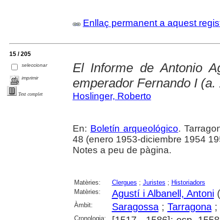
Enllaç permanent a aquest regis
15 / 205
El Informe de Antonio Ag
seleccionar
imprimir
emperador Fernando I (a.
Hoslinger, Roberto
Text complet
En:
Boletín arqueológico
. Tarrago
48 (enero 1953-diciembre 1954 19
Notes a peu de pàgina.
Matèries:
Clergues
;
Juristes
;
Historiadors
Matèries:
Agustí i Albanell, Antoni
(
Àmbit:
Saragossa
;
Tarragona
Cronologia:
[1517 - 1586]; esp. 1558