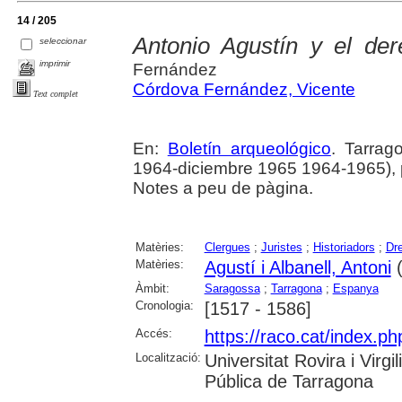
14 / 205
Antonio Agustín y el de
seleccionar
imprimir
Fernández
Córdova Fernández, Vicente
Text complet
En:
Boletín arqueológico
. Tarrag
1964-diciembre 1965 1964-1965), 
Notes a peu de pàgina.
Matèries:
Clergues
;
Juristes
;
Historiadors
;
Dr
Matèries:
Agustí i Albanell, Antoni
(
Àmbit:
Saragossa
;
Tarragona
;
Espanya
Cronologia:
[1517 - 1586]
Accés:
https://raco.cat/index.ph
Localització:
Universitat Rovira i Virg
Pública de Tarragona