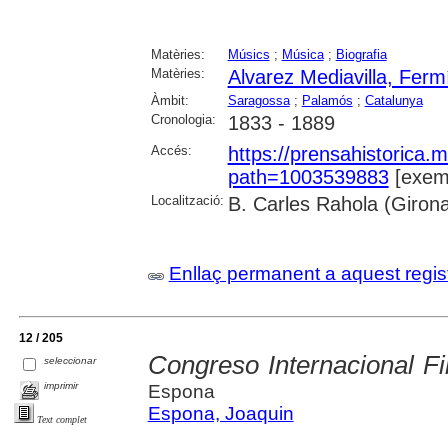
Matèries:
Músics
;
Música
;
Biografia
Matèries:
Alvarez Mediavilla, Ferm
Àmbit:
Saragossa
;
Palamós
;
Catalunya
Cronologia:
1833 - 1889
Accés:
https://prensahistorica
path=1003539883
[exemp
Localització:
B. Carles Rahola (Giron
Enllaç permanent a aquest regis
12 / 205
Congreso Internacional F
seleccionar
imprimir
Espona
Espona, Joaquin
Text complet