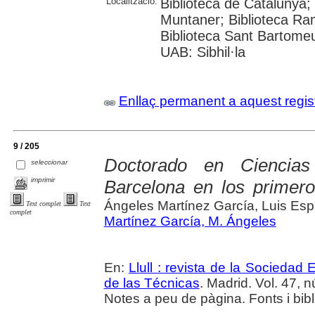
Localització:
Biblioteca de Catalunya; 
Muntaner; Biblioteca Ra
Biblioteca Sant Bartomeu 
UAB: Sibhil·la
Enllaç permanent a aquest regis
9 / 205
Doctorado en Ciencia
seleccionar
imprimir
Barcelona en los primer
Ángeles Martínez García, Luis Es
Text complet
Text
complet
Martínez García, M. Ángeles
En:
Llull : revista de la Sociedad
de las Técnicas
. Madrid. Vol. 47, n
Notes a peu de pàgina. Fonts i bibl