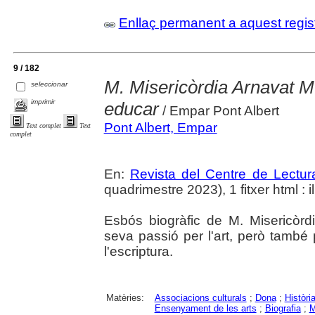
Enllaç permanent a aquest regis
9 / 182
M. Misericòrdia Arnavat Mu
seleccionar
imprimir
educar
/ Empar Pont Albert
Pont Albert, Empar
Text complet
Text
complet
En:
Revista del Centre de Lectu
quadrimestre 2023), 1 fitxer html : il.
Esbós biogràfic de M. Misericòr
seva passió per l'art, però també 
l'escriptura.
Matèries:
Associacions culturals
;
Dona
;
Històri
Ensenyament de les arts
;
Biografia
;
M