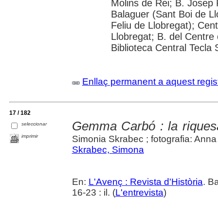
Molins de Rei; B. Josep R
Balaguer (Sant Boi de Ll
Feliu de Llobregat); Cent
Llobregat; B. del Centre 
Biblioteca Central Tecla 
Enllaç permanent a aquest regis
17 / 182
Gemma Carbó : la riquesa i
seleccionar
imprimir
Simonia Skrabec ; fotografia: Ann
Skrabec, Simona
En:
L'Avenç : Revista d'Història
. B
16-23 : il. (
L'entrevista
)