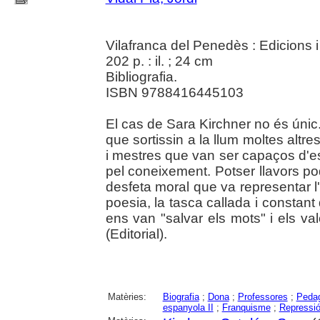
Vilafranca del Penedès : Edicions 
202 p. : il. ; 24 cm
Bibliografia.
ISBN 9788416445103
El cas de Sara Kirchner no és únic.
que sortissin a la llum moltes altre
i mestres que van ser capaços d'e
pel coneixement. Potser llavors p
desfeta moral que va representar l
poesia, la tasca callada i constant
ens van "salvar els mots" i els val
(Editorial).
Matèries:
Biografia
;
Dona
;
Professores
;
Peda
espanyola II
;
Franquisme
;
Repressió