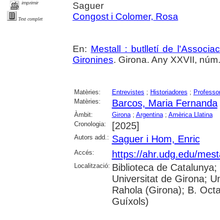
imprimir
Saguer
Congost i Colomer, Rosa
Text complet
En:
Mestall : butlletí de l'Associ
Gironines
. Girona. Any XXVII, núm. 
Matèries:
Entrevistes
;
Historiadores
;
Professo
Matèries:
Barcos, Maria Fernanda
Àmbit:
Girona
;
Argentina
;
Amèrica Llatina
Cronologia:
[2025]
Autors add.:
Saguer i Hom, Enric
Accés:
https://ahr.udg.edu/mest
Localització:
Biblioteca de Catalunya;
Universitat de Girona; U
Rahola (Girona); B. Octav
Guíxols)