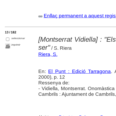
Enllaç permanent a aquest regis
13 / 182
[Montserrat Vidiella] : "E
seleccionar
imprimir
ser"
/ S. Riera
Riera, S.
En:
El Punt : Edició Tarragona
.
2000), p. 12
Ressenya de:
- Vidiella, Montserrat. Onomàstica
Cambrils : Ajuntament de Cambrils