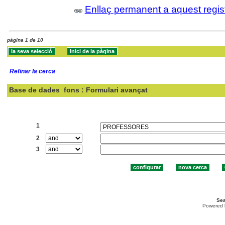
Enllaç permanent a aquest regis
pàgina 1 de 10
Refinar la cerca
Base de dades
fons : Formulari avançat
Cercar:
1
2
3
Sea
Powered