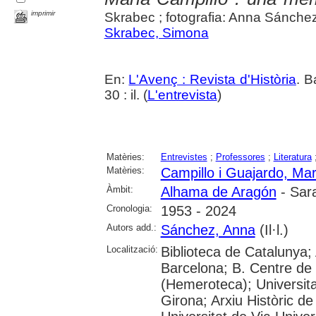
imprimir
Skrabec ; fotografia: Anna Sánche
Skrabec, Simona
En:
L'Avenç : Revista d'Història
. B
30 : il. (
L'entrevista
)
Matèries:
Entrevistes
;
Professores
;
Literatura
Matèries:
Campillo i Guajardo, Mar
Àmbit:
Alhama de Aragón
- Sar
Cronologia:
1953 - 2024
Autors add.:
Sánchez, Anna
(Il·l.)
Localització:
Biblioteca de Catalunya; 
Barcelona; B. Centre de
(Hemeroteca); Universita
Girona; Arxiu Històric de