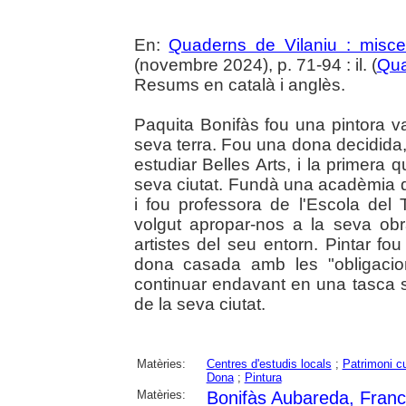
En:
Quaderns de Vilaniu : miscel
(novembre 2024), p. 71-94 : il. (
Qua
Resums en català i anglès.
Paquita Bonifàs fou una pintora va
seva terra. Fou una dona decidida,
estudiar Belles Arts, i la primera 
seva ciutat. Fundà una acadèmia d'
i fou professora de l'Escola del 
volgut apropar-nos a la seva obr
artistes del seu entorn. Pintar fo
dona casada amb les "obligacio
continuar endavant en una tasca soli
de la seva ciutat.
Matèries:
Centres d'estudis locals
;
Patrimoni cu
Dona
;
Pintura
Matèries:
Bonifàs Aubareda, Franc