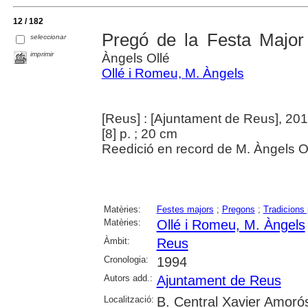
12 / 182
Pregó de la Festa Major
seleccionar
imprimir
Àngels Ollé
Ollé i Romeu, M. Àngels
[Reus] : [Ajuntament de Reus], 20
[8] p. ; 20 cm
Reedició en record de M. Àngels 
Matèries:
Festes majors
;
Pregons
;
Tradicions
Matèries:
Ollé i Romeu, M. Àngels
Àmbit:
Reus
Cronologia:
1994
Autors add.:
Ajuntament de Reus
Localització:
B. Central Xavier Amoró