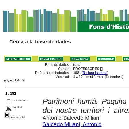
Cerca a la base de dades
Base de dades:
fons
Cercar:
PROFESSORES []
Referències trobades:
182
[
Refinar la cerca
]
Mostrant:
1 .. 20
en el format [
Estàndard
]
pàgina 1 de 10
1 / 182
Patrimoni humà. Paquita 
seleccionar
imprimir
del nostre territori i al
Antonio Salcedo Miliani
Text complet
Salcedo Miliani, Antonio