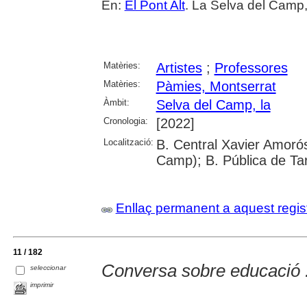
En:
El Pont Alt
. La Selva del Camp,
Matèries:
Artistes
;
Professores
Matèries:
Pàmies, Montserrat
Àmbit:
Selva del Camp, la
Cronologia:
[2022]
Localització:
B. Central Xavier Amorós
Camp); B. Pública de Ta
Enllaç permanent a aquest regis
11 / 182
Conversa sobre educació :
seleccionar
imprimir