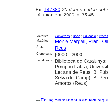
En:
147380
20 dones parlen del
l'Ajuntament, 2000. p. 35-45
Matèries:
Converses
;
Dona
;
Educació
;
Profes
Matèries:
Monje Margelí, Pilar
;
Ol
Àmbit:
Reus
Cronologia:
[0000 - 2000]
Localització:
Biblioteca de Catalunya; 
Pompeu Fabra; Universitat
Lectura de Reus; B. Públ
Selva del Camp); B. Per
Amorós (Reus)
Enllaç permanent a aquest regis