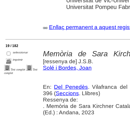
Universitat de Vic-Univer
Universitat Pompeu Fabra;
Enllaç permanent a aquest regis
19 / 182
Memòria de Sara Kirch
seleccionar
imprimir
[ressenya de] J.S.B.
Solé i Bordes, Joan
Text complet
Text
complet
En:
Del Penedès
. Vilafranca de
396 (
Seccions
. Llibres)
Ressenya de:
. Memòria de Sara Kirchner Cata
(Ed.) : Andana, 2023