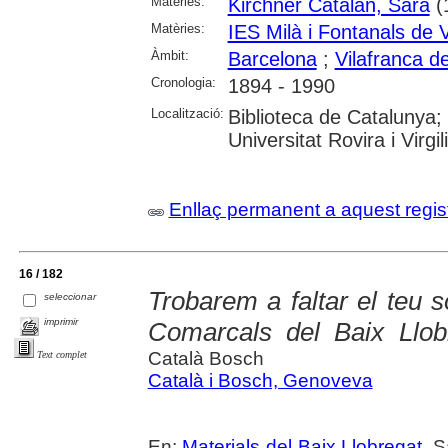
Matèries:
Kirchner Catalán, Sara
(
Matèries:
IES Milà i Fontanals de 
Àmbit:
Barcelona
;
Vilafranca d
Cronologia:
1894 - 1990
Localització:
Biblioteca de Catalunya;
Universitat Rovira i Virgili
Enllaç permanent a aquest regis
16 / 182
Trobarem a faltar el teu s
seleccionar
imprimir
Comarcals del Baix Llob
Català Bosch
Text complet
Català i Bosch, Genoveva
En:
Materials del Baix Llobregat
. 