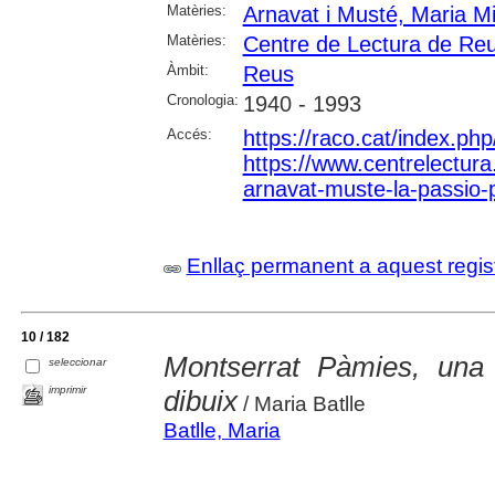
Matèries:
Arnavat i Musté, Maria Mi
Matèries:
Centre de Lectura de Re
Àmbit:
Reus
Cronologia:
1940 - 1993
Accés:
https://raco.cat/index.ph
https://www.centrelectura.
arnavat-muste-la-passio-
Enllaç permanent a aquest regis
10 / 182
Montserrat Pàmies, una
seleccionar
imprimir
dibuix
/ Maria Batlle
Batlle, Maria