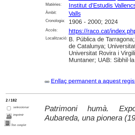
Matèries:
Institut d'Estudis Vallenc
Àmbit:
Valls
Cronologia:
1906 - 2000; 2024
Accés:
https://raco.cat/index.p
Localització:
B. Pública de Tarragona
de Catalunya; Universita
Universitat Rovira i Virgi
Muntaner; UAB: Sibhil·la
Enllaç permanent a aquest regis
2 / 182
Patrimoni humà. Expo
seleccionar
imprimir
Aubareda, una pionera (1
Text complet