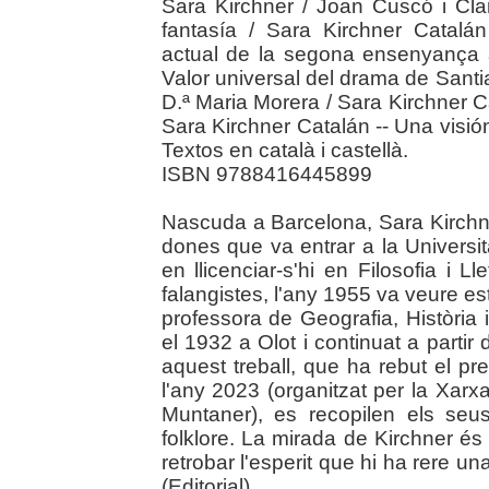
Sara Kirchner / Joan Cuscó i Clar
fantasía / Sara Kirchner Catalán
actual de la segona ensenyança 
Valor universal del drama de Santi
D.ª Maria Morera / Sara Kirchner Cat
Sara Kirchner Catalán -- Una visió
Textos en català i castellà.
ISBN 9788416445899
Nascuda a Barcelona, Sara Kirchn
dones que va entrar a la Universi
en llicenciar-s'hi en Filosofia i L
falangistes, l'any 1955 va veure e
professora de Geografia, Història 
el 1932 a Olot i continuat a parti
aquest treball, que ha rebut el p
l'any 2023 (organitzat per la Xarxa
Muntaner), es recopilen els seus
folklore. La mirada de Kirchner és 
retrobar l'esperit que hi ha rere una
(Editorial).