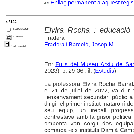
Enllaç permanent a aquest regis
4 / 182
Elvira Rocha : educació
seleccionar
imprimir
Fradera
Fradera i Barceló, Josep M.
Text complet
En:
Fulls del Museu Arxiu de Sa
2023), p. 29-36 : il. (
Estudis
)
La professora Elvira Rocha Barral
el 21 de juliol de 2022, va dur
l'ensenyament secundari públic 
dirigir el primer institut mataroní d
seu equip, un treball progres
contrastava amb la grisor polític
empenta van sorgir dos equipa
comarca -els instituts Damià Camp