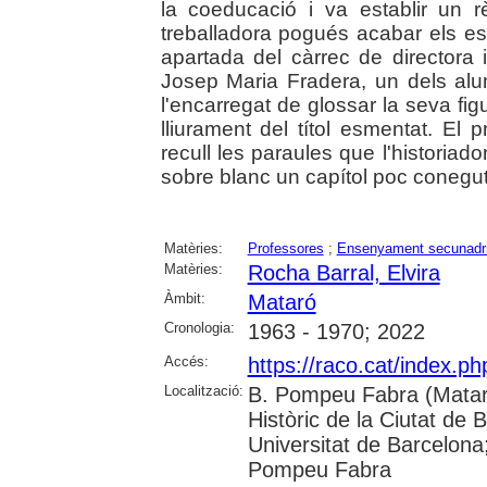
la coeducació i va establir un r
treballadora pogués acabar els est
apartada del càrrec de directora
Josep Maria Fradera, un dels al
l'encarregat de glossar la seva fig
lliurament del títol esmentat. El p
recull les paraules que l'historiad
sobre blanc un capítol poc conegut d
Matèries:
Professores
;
Ensenyament secunadr
Matèries:
Rocha Barral, Elvira
Àmbit:
Mataró
Cronologia:
1963 - 1970; 2022
Accés:
https://raco.cat/index.
Localització:
B. Pompeu Fabra (Mataró
Històric de la Ciutat de 
Universitat de Barcelona;
Pompeu Fabra