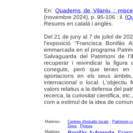
En:
Quaderns de Vilaniu : miscel
(novembre 2024), p. 95-106 : il. (
Qu
Resums en català i anglès.
Del 21 de juny al 7 de juliol de 202
l'exposició "Francisca Bonifàs 
emmarcada en el programa Patrim
Salvaguarda del Patrimoni de l'
recuperar i reivindicar la figur
coneguts, però que tenen en 
aportacions en els seus àmbits, 
internacional o local. L'objectiu 
valors relatius a la defensa del patri
recerca, la curiositat científica, et
com a estímul de la idea de comuni
Matèries:
Centres d'estudis locals
;
Patrimoni cu
Dona
;
Pintura
Matèries:
Bonifàs Aubareda, Franc