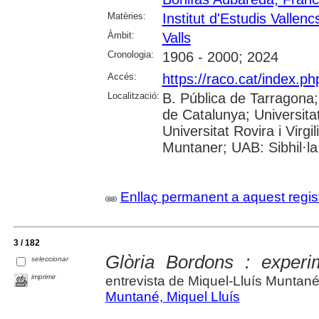
Matèries:
Institut d'Estudis Vallenc
Àmbit:
Valls
Cronologia:
1906 - 2000; 2024
Accés:
https://raco.cat/index.p
Localització:
B. Pública de Tarragona
de Catalunya; Universita
Universitat Rovira i Virgi
Muntaner; UAB: Sibhil·la
Enllaç permanent a aquest regis
3 / 182
Glòria Bordons : experi
seleccionar
imprimir
entrevista de Miquel-Lluís Muntan
Muntané, Miquel Lluís