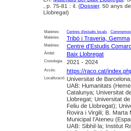
, p. 75-81 : il. (
Dossier
. 50 anys de
Llobregat)
Matèries:
Centres d'estudis locals
;
Commemora
Matèries:
Tribó i Traveria, Gemma
Matèries:
Centre d'Estudis Comarca
Àmbit:
Baix Llobregat
Cronologia:
2021 - 2024
Accés:
https://raco.cat/index.ph
Localització:
Universitat de Barcelona
UAB: Humanitats (Hemero
Catalunya; Universitat d
Llobregat; Universitat de
Feliu de Llobregat); Uni
Rovira i Virgili; B. Mart
Municipal l'Ateneu (Espar
UAB: Sibhil·la; Institut