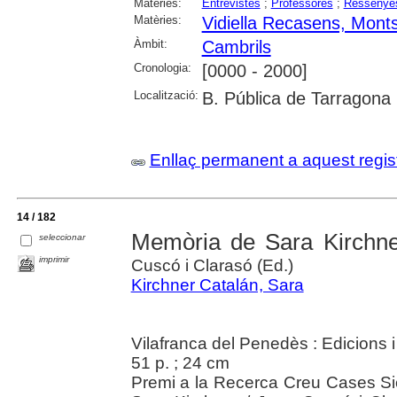
Matèries:
Entrevistes
;
Professores
;
Ressenye
Matèries:
Vidiella Recasens, Monts
Àmbit:
Cambrils
Cronologia:
[0000 - 2000]
Localització:
B. Pública de Tarragona
Enllaç permanent a aquest regis
14 / 182
Memòria de Sara Kirchne
seleccionar
imprimir
Cuscó i Clarasó (Ed.)
Kirchner Catalán, Sara
Vilafranca del Penedès : Edicions 
51 p. ; 24 cm
Premi a la Recerca Creu Cases Sica