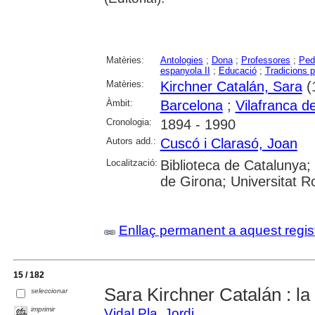
Matèries:
Antologies
;
Dona
;
Professores
;
Ped
espanyola II
;
Educació
;
Tradicions p
Matèries:
Kirchner Catalán, Sara
(
Àmbit:
Barcelona
;
Vilafranca d
Cronologia:
1894 - 1990
Autors add.:
Cuscó i Clarasó, Joan
Localització:
Biblioteca de Catalunya; 
de Girona; Universitat Rov
Enllaç permanent a aquest regis
15 / 182
Sara Kirchner Catalán : la
seleccionar
imprimir
Vidal Pla, Jordi