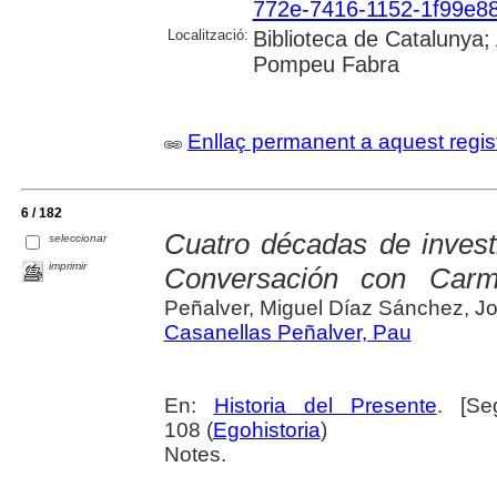
772e-7416-1152-1f99e8
Localització:
Biblioteca de Catalunya; 
Pompeu Fabra
Enllaç permanent a aquest regis
6 / 182
Cuatro décadas de invest
seleccionar
imprimir
Conversación con Carm
Peñalver, Miguel Díaz Sánchez, J
Casanellas Peñalver, Pau
En:
Historia del Presente
. [Se
108 (
Egohistoria
)
Notes.