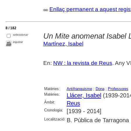
Enllaç permanent a aquest regis
8 / 182
Un Mite anomenat Isabel 
seleccionar
imprimir
Martínez, Isabel
En:
NW : la revista de Reus
. Any V
Matèries:
Antifranquisme
;
Dona
;
Professores
Matèries:
Llácer, Isabel
(1939-201
Àmbit:
Reus
Cronologia:
[1939 - 2014]
Localització:
B. Pública de Tarragona