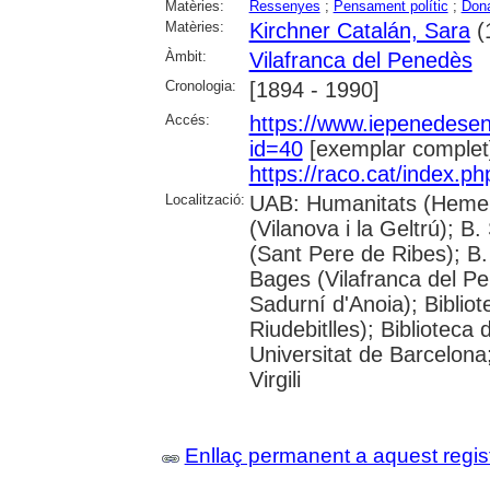
Matèries:
Ressenyes
;
Pensament polític
;
Don
Matèries:
Kirchner Catalán, Sara
(
Àmbit:
Vilafranca del Penedès
Cronologia:
[1894 - 1990]
Accés:
https://www.iepenedese
id=40
[exemplar complet
https://raco.cat/index.p
Localització:
UAB: Humanitats (Hemero
(Vilanova i la Geltrú); B
(Sant Pere de Ribes); B.
Bages (Vilafranca del P
Sadurní d'Anoia); Biblio
Riudebitlles); Bibliotec
Universitat de Barcelona
Virgili
Enllaç permanent a aquest regis