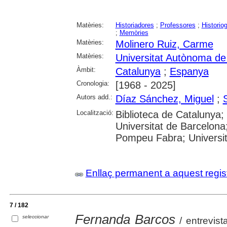
Matèries:
Historiadores
;
Professores
;
Historiog
;
Memòries
Matèries:
Molinero Ruiz, Carme
Matèries:
Universitat Autònoma de
Àmbit:
Catalunya
;
Espanya
Cronologia:
[1968 - 2025]
Autors add.:
Díaz Sánchez, Miguel
;
Localització:
Biblioteca de Catalunya;
Universitat de Barcelona;
Pompeu Fabra; Universitat
Enllaç permanent a aquest regis
7 / 182
Fernanda Barcos
seleccionar
/ entrevist