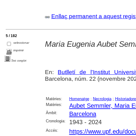
Enllaç permanent a aquest regis
5 / 182
Maria Eugenia Aubet Sem
seleccionar
imprimir
Text complet
En:
Butlletí de l'Institut Unive
Barcelona, núm. 22 (novembre 2024),
Matèries:
Homenatge
;
Necrologia
;
Historiador
Matèries:
Aubet Semmler, Maria E
Àmbit:
Barcelona
Cronologia:
1943 - 2024
Accés:
https://www.upf.edu/do