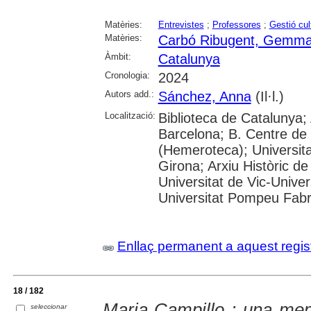
Matèries:
Entrevistes
;
Professores
;
Gestió cul
Matèries:
Carbó Ribugent, Gemm
Àmbit:
Catalunya
Cronologia:
2024
Autors add.:
Sánchez, Anna
(Il·l.)
Localització:
Biblioteca de Catalunya; 
Barcelona; B. Centre de
(Hemeroteca); Universita
Girona; Arxiu Històric de
Universitat de Vic-Univer
Universitat Pompeu Fabra;
Enllaç permanent a aquest regis
18 / 182
Maria Campillo : una me
seleccionar