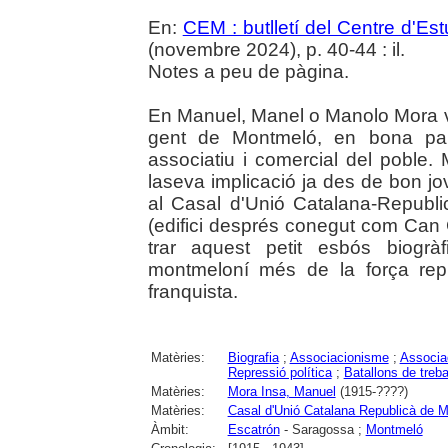
En:
CEM : butlletí del Centre d'E
(novembre 2024), p. 40-44 : il.
Notes a peu de pàgina.
En Manuel, Manel o Manolo Mora 
gent de Montmeló, en bona part
associatiu i comercial del poble
laseva implicació ja des de bon j
al Casal d'Unió Catalana-Republi
(edifici després conegut com Can 
trar aquest petit esbós biogr
montmeloní més de la força repr
franquista.
Matèries:
Biografia
;
Associacionisme
;
Associa
Repressió política
;
Batallons de treba
Matèries:
Mora Insa, Manuel
(1915-????)
Matèries:
Casal d'Unió Catalana Republicà de 
Àmbit:
Escatrón
- Saragossa ;
Montmeló