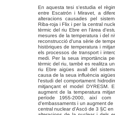
En aquesta tesi s'estudia el règim
entre Escatrón i Miravet, a dife
alteracions causades pel sist
Riba-roja i Flix i per la central nu
tèrmic del riu Ebre en l'àrea d'est
mesures de la temperatura i del nive
reconstrucció d'una sèrie de tempe
històriques de temperatura i mitj
els processos de transport i interc
medi. Per la seua importància pe
tèrmic del riu, també es realitza u
riu Ebre aigües avall del siste
causa de la seua influència aigües
l'estudi del comportament hidrod
mitjançant el model DYRESM. Els
augment de la temperatura mitja
període 1955-2000, així com 
d'embassaments i un augment de la
central nuclear d'Ascó de 3 §C en m
alteracions de la nuclear i dels