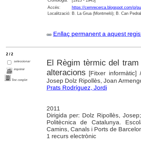
Cronologia:
[1915 - 1943]
Accés:
https://cemrecerca.blogspot.com/p/pu
Localització:
B. La Grua (Montmeló); B. Can Pedrals
Enllaç permanent a aquest regis
2 / 2
El Règim tèrmic del tram i
seleccionar
imprimir
alteracions
[Fitxer informàtic]
Josep Dolz Ripollès, Joan Armengo
Text complet
Prats Rodríguez, Jordi
2011
Dirigida per: Dolz Ripollès, Jose
Politècnica de Catalunya. Esco
Camins, Canals i Ports de Barcelo
1 recurs electrònic