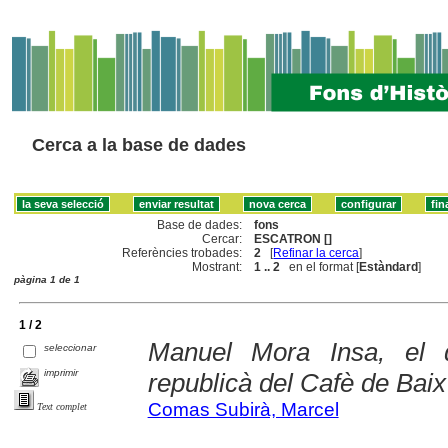
Cerca a la base de dades
Base de dades:
fons
Cercar:
ESCATRON []
Referències trobades:
2
[
Refinar la cerca
]
Mostrant:
1 .. 2
en el format [
Estàndard
]
pàgina 1 de 1
1 / 2
Manuel Mora Insa, el d
seleccionar
imprimir
republicà del Cafè de Baix
Comas Subirà, Marcel
Text complet