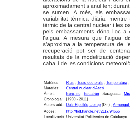
aproximadament s'anul·len; durant 
se sumen. A més, els embassam
variabilitat tèrmica diària, mentr
tèrmic de la central nuclear i les o
pels embassaments dóna lloc a 
l'aigua. A mesura que l'aigua di
s'aproxima a la temperatura de l'e
recuperació pot ser de centena
resultats de la modelització depene
cabal i de les condicions meteorol
Matèries:
Rius
;
Tesis doctorals
;
Temperatura
Matèries:
Central nuclear d'Ascó
Àmbit:
Ebre, riu
;
Escatrón
- Saragossa ;
Mir
Cronologia:
[1950 - 2011]
Autors add.:
Dolz Ripollès, Josep
(Dir.) ;
Armengol 
Accés:
http://hdl.handle.net/2117/94655
Localització:
Universitat Politècnica de Catalunya