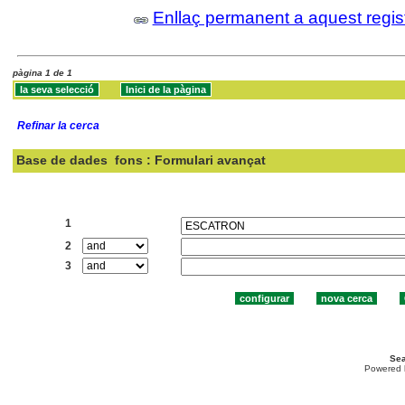
Enllaç permanent a aquest regis
pàgina 1 de 1
Refinar la cerca
Base de dades
fons : Formulari avançat
Cercar:
1
2
3
Sea
Powered