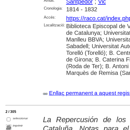
Àmbit:
Santpedor
;
Vic
Cronologia:
1814 - 1832
Accés:
https://raco.cat/index.p
Localització:
Biblioteca Episcopal de V
de Catalunya; Universita
Manlleu BBVA; Universitat 
Sabadell; Universitat Au
Torelló (Torelló); B. Cen
de Girona; B. Caterina 
(Roda de Ter); B. Antoni 
Marquès de Remisa (Sant
Enllaç permanent a aquest regis
2 / 305
La Repercusión de los
seleccionar
imprimir
Cataluña. Notas para el