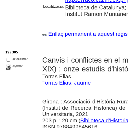
Localització:
Biblioteca de Catalunya
Institut Ramon Muntaner;
Enllaç permanent a aquest regis
19 / 305
Canvis i conflictes en el m
seleccionar
imprimir
XIX) : onze estudis d'hist
Torras Elias
Torras Elias, Jaume
Girona : Associació d'Història Rur
(Institut de Recerca Històrica) d
Universitaria, 2021
203 p. ; 20 cm (
Biblioteca d'Histori
ISBN 9788499845616