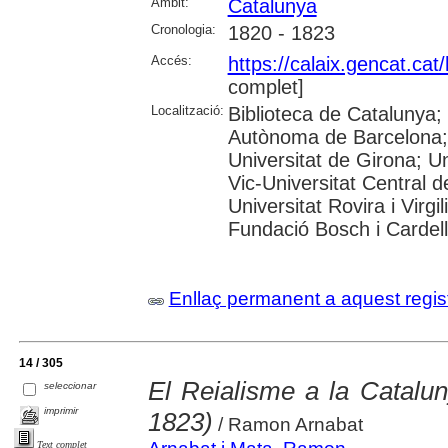
Àmbit:
Catalunya
Cronologia:
1820 - 1823
Accés:
https://calaix.gencat.ca
complet]
Localització:
Biblioteca de Catalunya;
Autònoma de Barcelona; 
Universitat de Girona; Un
Vic-Universitat Central d
Universitat Rovira i Virg
Fundació Bosch i Cardell
Enllaç permanent a aquest regis
14 / 305
El Reialisme a la Catalun
seleccionar
imprimir
1823)
/ Ramon Arnabat
Text complet