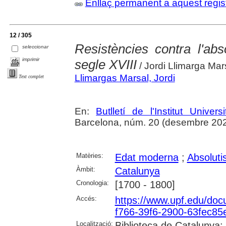
Enllaç permanent a aquest regis
12 / 305
Resistències contra l'ab
seleccionar
imprimir
segle XVIII
/ Jordi Llimarga Mar
Llimargas Marsal, Jordi
Text complet
En:
Butlletí de l'Institut Unive
Barcelona, núm. 20 (desembre 2022
Matèries:
Edat moderna
;
Absolut
Àmbit:
Catalunya
Cronologia:
[1700 - 1800]
Accés:
https://www.upf.edu/do
f766-39f6-2900-63fec8
Localització:
Biblioteca de Catalunya; 