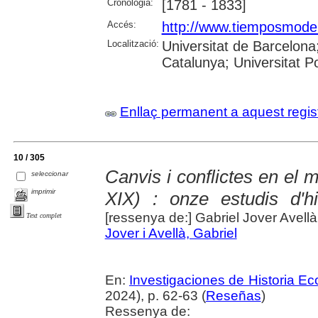
Cronologia:
[1781 - 1833]
Accés:
http://www.tiemposmoder
Localització:
Universitat de Barcelona;
Catalunya; Universitat 
Enllaç permanent a aquest regis
10 / 305
Canvis i conflictes en el m
seleccionar
imprimir
XIX) : onze estudis d'hi
[ressenya de:] Gabriel Jover Avellà
Text complet
Jover i Avellà, Gabriel
En:
Investigaciones de Historia E
2024), p. 62-63 (
Reseñas
)
Ressenya de: