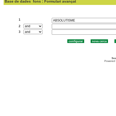
Base de dades
fons : Formulari avançat
Cercar:
1
2
3
Sea
Powered