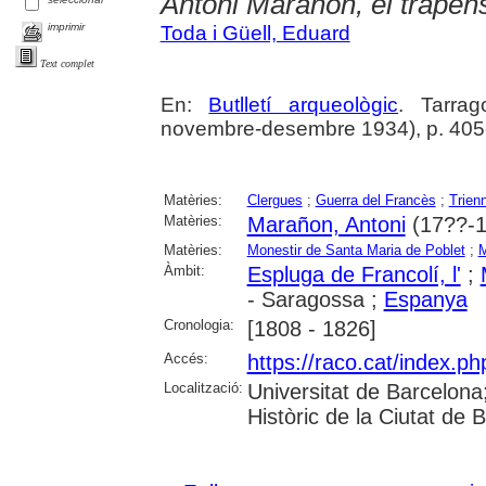
Antoni Marañón, el trapen
imprimir
Toda i Güell, Eduard
Text complet
En:
Butlletí arqueològic
. Tarrag
novembre-desembre 1934), p. 405
Matèries:
Clergues
;
Guerra del Francès
;
Trienn
Matèries:
Marañon, Antoni
(17??-1
Matèries:
Monestir de Santa Maria de Poblet
;
M
Àmbit:
Espluga de Francolí, l'
;
- Saragossa ;
Espanya
Cronologia:
[1808 - 1826]
Accés:
https://raco.cat/index.ph
Localització:
Universitat de Barcelona; 
Històric de la Ciutat de