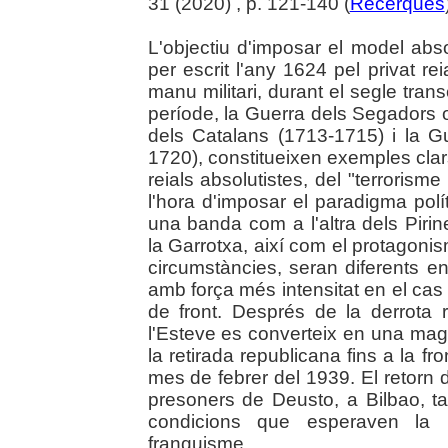
31 (2020) , p. 121-140 (
Recerques
L'objectiu d'imposar el model abso
per escrit l'any 1624 pel privat re
manu militari, durant el segle tra
període, la Guerra dels Segadors 
dels Catalans (1713-1715) i la G
1720), constitueixen exemples clars 
reials absolutistes, del "terroris
l'hora d'imposar el paradigma polít
una banda com a l'altra dels Pir
la Garrotxa, així com el protagoni
circumstàncies, seran diferents en
amb força més intensitat en el cas d
de front. Després de la derrota r
l'Esteve es converteix en una magn
la retirada republicana fins a la fr
mes de febrer del 1939. El retorn d
presoners de Deusto, a Bilbao, ta
condicions que esperaven la 
franquisme.