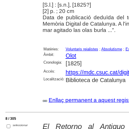
[S.l.] : [s.n.], [1825?]
[2] p. ; 20 cm
Data de publicació deduïda del te
Memòria Digital de Catalunya. A l'in
mar agitado las olas burla ...".
Matèries:
Voluntaris reialistes
;
Absolutisme
;
Ex
Àmbit:
Olot
Cronologia:
[1825]
Accés:
https://mdc.csuc.cat/digi
Localització:
Biblioteca de Catalunya
Enllaç permanent a aquest regis
8 / 305
El Retorno al Antiguo
seleccionar