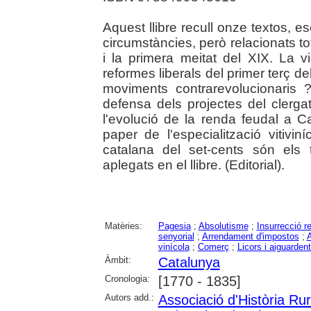
Aquest llibre recull onze textos, es
circumstàncies, però relacionats to
i la primera meitat del XIX. La 
reformes liberals del primer terç de
moviments contrarevolucionaris 
defensa dels projectes del clergat
l'evolució de la renda feudal a Ca
paper de l'especialització vitivi
catalana del set-cents són els t
aplegats en el llibre. (Editorial).
Matèries:
Pagesia
;
Absolutisme
;
Insurrecció re
senyorial
;
Arrendament d'impostos
;
A
vinícola
;
Comerç
;
Licors i aiguarden
Àmbit:
Catalunya
Cronologia:
[1770 - 1835]
Autors add.:
Associació d'Història Ru