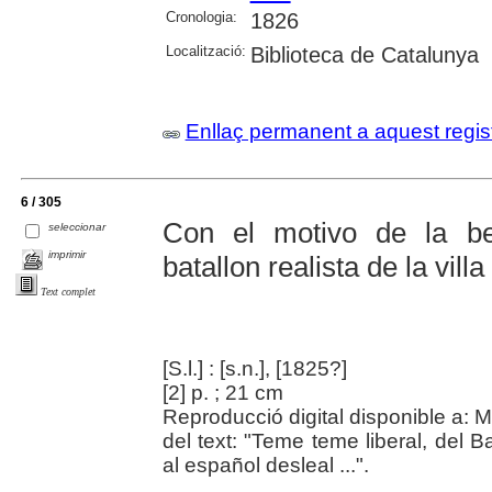
Cronologia:
1826
Localització:
Biblioteca de Catalunya
Enllaç permanent a aquest regis
6 / 305
Con el motivo de la be
seleccionar
imprimir
batallon realista de la villa
Text complet
[S.l.] : [s.n.], [1825?]
[2] p. ; 21 cm
Reproducció digital disponible a: M
del text: "Teme teme liberal, del Ba
al español desleal ...".