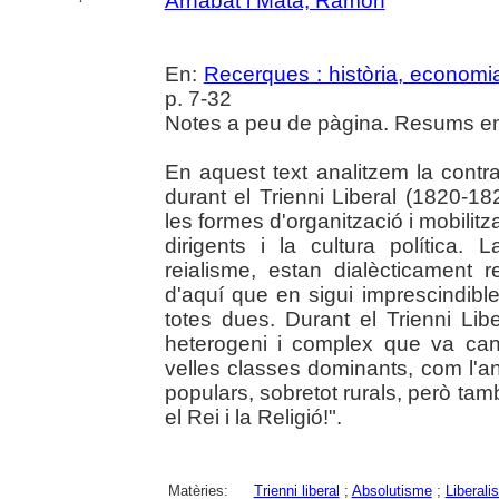
Arnabat i Mata, Ramon
En:
Recerques : història, economia
p. 7-32
Notes a peu de pàgina. Resums en 
En aquest text analitzem la contra
durant el Trienni Liberal (1820-1
les formes d'organització i mobilitz
dirigents i la cultura política. L
reialisme, estan dialècticament r
d'aquí que en sigui imprescindible
totes dues. Durant el Trienni Lib
heterogeni i complex que va canal
velles classes dominants, com l'an
populars, sobretot rurals, però tamb
el Rei i la Religió!".
Matèries:
Trienni liberal
;
Absolutisme
;
Liberali