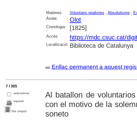
Matèries:
Voluntaris reialistes
;
Absolutisme
;
Ex
Àmbit:
Olot
Cronologia:
[1825]
Accés:
https://mdc.csuc.cat/digi
Localització:
Biblioteca de Catalunya
Enllaç permanent a aquest regis
7 / 305
Al batallon de voluntarios 
seleccionar
imprimir
con el motivo de la solem
soneto
Text complet