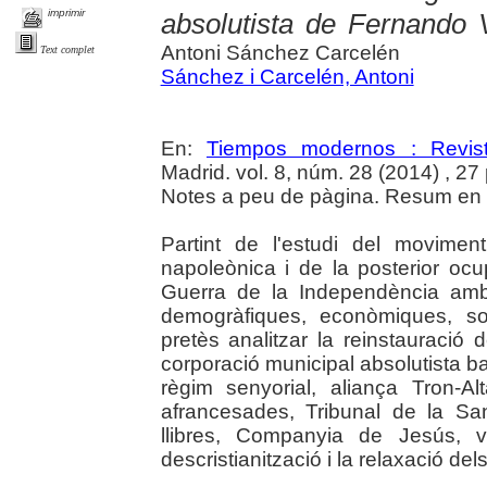
imprimir
absolutista de Fernando 
Antoni Sánchez Carcelén
Text complet
Sánchez i Carcelén, Antoni
En:
Tiempos modernos : Revist
Madrid. vol. 8, núm. 28 (2014) , 27
Notes a peu de pàgina. Resum en c
Partint de l'estudi del moviment
napoleònica i de la posterior oc
Guerra de la Independència amb
demogràfiques, econòmiques, soc
pretès analitzar la reinstauració 
corporació municipal absolutista bas
règim senyorial, aliança Tron-Alt
afrancesades, Tribunal de la San
llibres, Companyia de Jesús, v
descristianització i la relaxació de