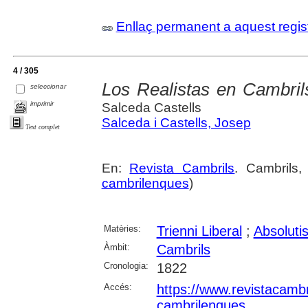
Enllaç permanent a aquest regis
4 / 305
Los Realistas en Cambrils
seleccionar
imprimir
Salceda Castells
Salceda i Castells, Josep
Text complet
En:
Revista Cambrils
. Cambrils
cambrilenques
)
Matèries:
Trienni Liberal
;
Absoluti
Àmbit:
Cambrils
Cronologia:
1822
Accés:
https://www.revistacambr
cambrilenques