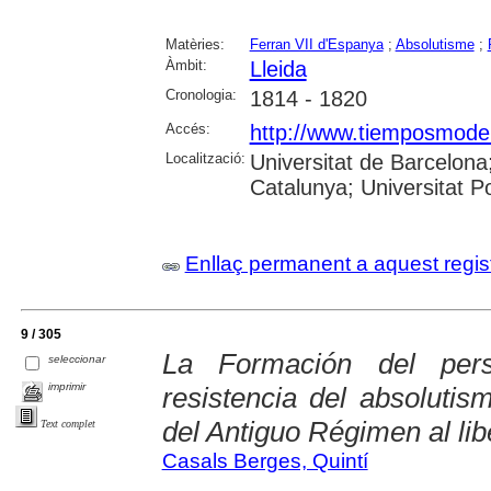
Matèries:
Ferran VII d'Espanya
;
Absolutisme
;
Àmbit:
Lleida
Cronologia:
1814 - 1820
Accés:
http://www.tiemposmoder
Localització:
Universitat de Barcelona;
Catalunya; Universitat 
Enllaç permanent a aquest regis
9 / 305
La Formación del perso
seleccionar
imprimir
resistencia del absolutis
del Antiguo Régimen al li
Text complet
Casals Berges, Quintí