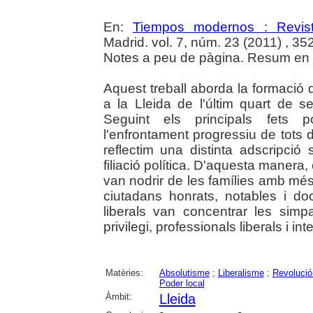
En:
Tiempos modernos : Revist
Madrid. vol. 7, núm. 23 (2011) , 35
Notes a peu de pàgina. Resum en c
Aquest treball aborda la formació de
a la Lleida de l'últim quart de s
Seguint els principals fets po
l'enfrontament progressiu de tots 
reflectim una distinta adscripció
filiació política. D'aquesta manera,
van nodrir de les famílies amb més 
ciutadans honrats, notables i do
liberals van concentrar les simp
privilegi, professionals liberals i inte
Matèries:
Absolutisme
;
Liberalisme
;
Revolució 
Poder local
Àmbit:
Lleida