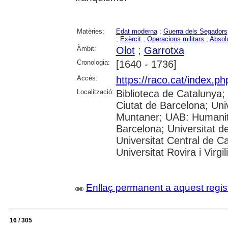
Matèries:
Edat moderna
;
Guerra dels Segadors
;
Exèrcit
;
Operacions militars
;
Absol
Àmbit:
Olot
;
Garrotxa
Cronologia:
[1640 - 1736]
Accés:
https://raco.cat/index.
Localització:
Biblioteca de Catalunya; 
Ciutat de Barcelona; Univ
Muntaner; UAB: Humanita
Barcelona; Universitat de
Universitat Central de C
Universitat Rovira i Virgil
Enllaç permanent a aquest regis
16 / 305