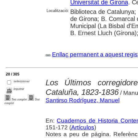
Universitat de Girona
. C
Localització:
Biblioteca de Catalunya; 
de Girona; B. Comarcal d
Municipal (La Bisbal d'E
B. Ernest Lluch (Girona)
Enllaç permanent a aquest regis
20 / 305
Los Últimos corregido
seleccionar
imprimir
Cataluña, 1823-1836
/ Manu
Santirso Rodríguez, Manuel
Text complet
Text
complet
En:
Cuadernos de Historia Cont
151-172 (
Artículos
)
Notes a peu de pàgina. Referèncie