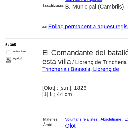
Localització:
B. Municipal (Cambrils)
Enllaç permanent a aquest regis
5 / 305
El Comandante del batalló
seleccionar
imprimir
esta villa
/ Llorenç de Trincheria
Trincheria i Bassols, Llorenç de
[Olot] : [s.n.], 1826
[1] f. ; 44 cm
Matèries:
Voluntaris reialistes
;
Absolutisme
;
Ex
Àmbit:
Olot