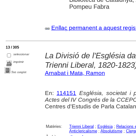
Pompeu Fabra
Enllaç permanent a aquest regis
13 / 305
La Divisió de l'Església da
seleccionar
imprimir
Trienni Liberal, 1820-1823
Arnabat i Mata, Ramon
Text complet
En:
114151
Església, societat i
Actes del IV Congrés de la CCEP
Centres d'Estudis de Parla Catala
Matèries:
Trienni Liberal
;
Església
;
Relacions e
Anticlericalisme
;
Absolutisme
;
Clerg