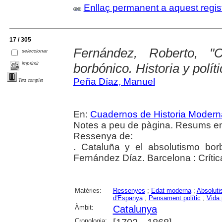
Enllaç permanent a aquest regis
17 / 305
Fernández, Roberto, "
seleccionar
imprimir
borbónico. Historia y políti
Peña Díaz, Manuel
Text complet
En:
Cuadernos de Historia Modern
Notes a peu de pàgina. Resums en 
Ressenya de:
. Cataluña y el absolutismo borb
Fernández Díaz. Barcelona : Crític
Matèries:
Ressenyes
;
Edat moderna
;
Absolut
d'Espanya
;
Pensament polític
;
Vida 
Àmbit:
Catalunya
Cronologia: