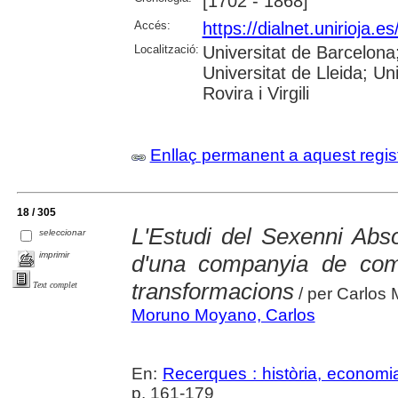
[1702 - 1868]
Accés:
https://dialnet.unirioja.
Localització:
Universitat de Barcelon
Universitat de Lleida; U
Rovira i Virgili
Enllaç permanent a aquest regis
18 / 305
L'Estudi del Sexenni Abso
seleccionar
imprimir
d'una companyia de com
transformacions
Text complet
/ per Carlos
Moruno Moyano, Carlos
En:
Recerques : història, economia
p. 161-179