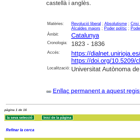
castellà i anglès.
Matèries:
Revolució liberal
;
Absolutisme
;
Crisi
Alcaldes majors
;
Poder polític
;
Poder
Àmbit:
Catalunya
Cronologia:
1823 - 1836
Accés:
https://dialnet.unirioja.
https://doi.org/10.5209/
Localització:
Universitat Autònoma de
Enllaç permanent a aquest regis
pàgina 1 de 16
Refinar la cerca