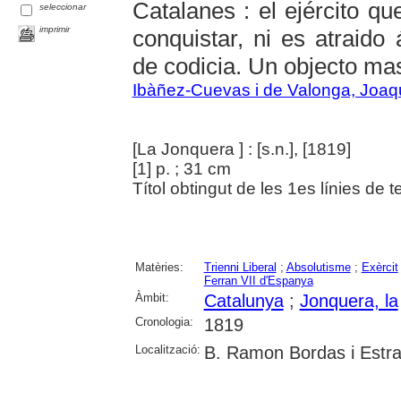
Catalanes : el ejército qu
seleccionar
imprimir
conquistar, ni es atraido
de codicia. Un objecto mas 
Ibàñez-Cuevas i de Valonga, Joaq
[La Jonquera ] : [s.n.], [1819]
[1] p. ; 31 cm
Títol obtingut de les 1es línies de te
Matèries:
Trienni Liberal
;
Absolutisme
;
Exèrcit
Ferran VII d'Espanya
Àmbit:
Catalunya
;
Jonquera, la
Cronologia:
1819
Localització:
B. Ramon Bordas i Estra