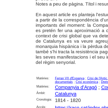
Notes a peu de pàgina. Títol i resu
En aquest article es planteja l'est
a partir de la correspondència d
importants del moment: la Compa
es pretén fer una aproximació a c
context de crisi global que va det
de Catalunya es va veure agreu
monarquia hispànica i la pèrdua del
també s'hi tracta la resistència pa
les seves manifestacions i el seu i
del règim senyorial.
Matèries:
Ferran VII d'Espanya
;
Crisi de l'Anti
documentals
;
Crisi econòmica
;
Drets
Matèries:
Companyia d'Aragó
;
Co
Àmbit:
Catalunya
Cronologia:
1814 - 1820
Accés:
https://raco.cat/index.p