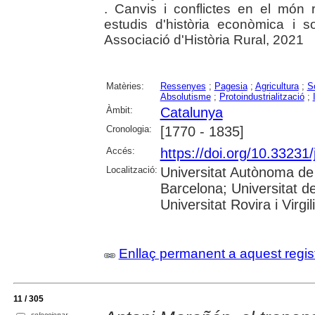
. Canvis i conflictes en el món r
estudis d'història econòmica i s
Associació d'Història Rural, 2021
Matèries:
Ressenyes
;
Pagesia
;
Agricultura
;
So
Absolutisme
;
Protoindustrialització
;
Àmbit:
Catalunya
Cronologia:
[1770 - 1835]
Accés:
https://doi.org/10.33231
Localització:
Universitat Autònoma de 
Barcelona; Universitat d
Universitat Rovira i Virgil
Enllaç permanent a aquest regis
11 / 305
seleccionar