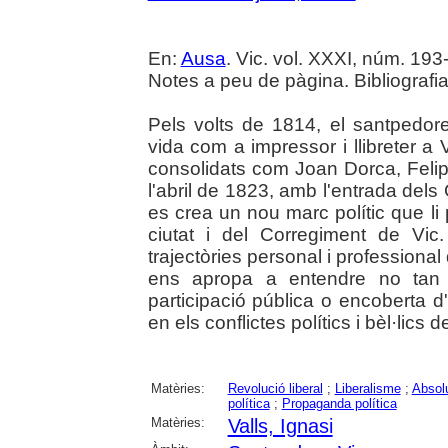
En:
Ausa
. Vic. vol. XXXI, núm. 193-
Notes a peu de pàgina. Bibliografia
Pels volts de 1814, el santpedore
vida com a impressor i llibreter a
consolidats com Joan Dorca, Feli
l'abril de 1823, amb l'entrada dels
es crea un nou marc polític que li 
ciutat i del Corregiment de Vi
trajectòries personal i professional
ens apropa a entendre no tan s
participació pública o encoberta d'
en els conflictes polítics i bèl·lic
Matèries:
Revolució liberal
;
Liberalisme
;
Absol
política
;
Propaganda política
Matèries:
Valls, Ignasi