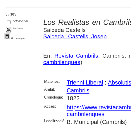
3 / 305
Los Realistas en Cambrils
seleccionar
imprimir
Salceda Castells
Salceda i Castells, Josep
Text complet
En:
Revista Cambrils
. Cambrils,
cambrilenques
)
Matèries:
Trienni Liberal
;
Absoluti
Àmbit:
Cambrils
Cronologia:
1822
Accés:
https://www.revistacambr
cambrilenques
Localització:
B. Municipal (Cambrils)