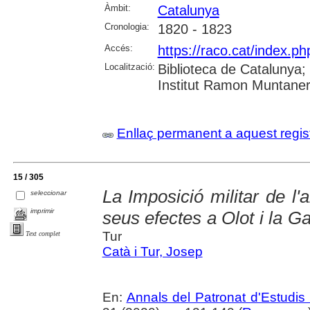
Àmbit:
Catalunya
Cronologia:
1820 - 1823
Accés:
https://raco.cat/index.p
Localització:
Biblioteca de Catalunya
Institut Ramon Muntaner;
Enllaç permanent a aquest regis
15 / 305
La Imposició militar de l'
seleccionar
imprimir
seus efectes a Olot i la G
Tur
Text complet
Catà i Tur, Josep
En:
Annals del Patronat d'Estudis 