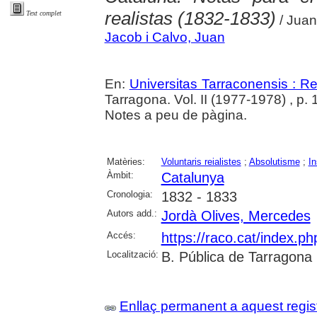
realistas (1832-1833)
Text complet
/ Juan
Jacob i Calvo, Juan
En:
Universitas Tarraconensis : Rev
Tarragona. Vol. II (1977-1978) , p.
Notes a peu de pàgina.
Matèries:
Voluntaris reialistes
;
Absolutisme
;
In
Àmbit:
Catalunya
Cronologia:
1832 - 1833
Autors add.:
Jordà Olives, Mercedes
Accés:
https://raco.cat/index.p
Localització:
B. Pública de Tarragona
Enllaç permanent a aquest regis