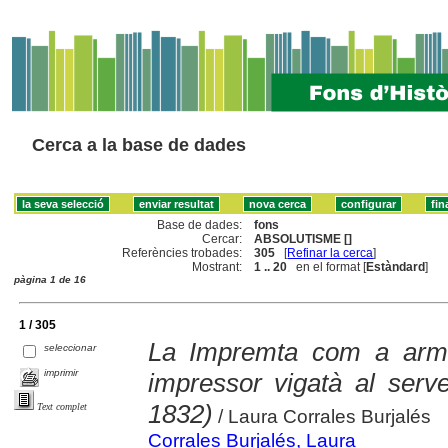
Cerca a la base de dades
Base de dades:
fons
Cercar:
ABSOLUTISME []
Referències trobades:
305
[
Refinar la cerca
]
Mostrant:
1 .. 20
en el format [
Estàndard
]
pàgina 1 de 16
1 / 305
La Impremta com a arma 
seleccionar
imprimir
impressor vigatà al serve
1832)
Text complet
/ Laura Corrales Burjalés
Corrales Burjalés, Laura