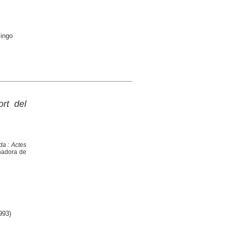
mingo
rt del
ida : Actes
inadora de
;
993)