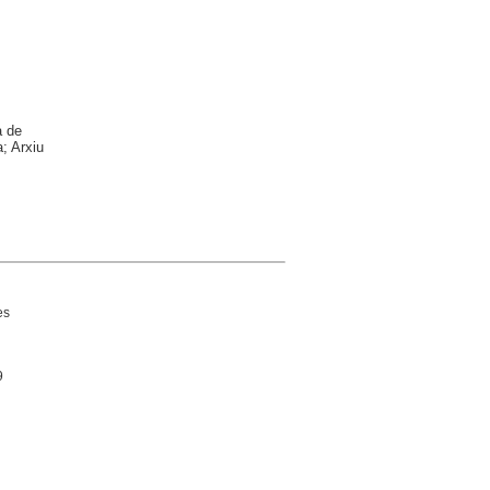
a de
; Arxiu
es
9