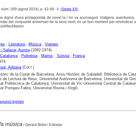
 núm. 269 (agost 2024), p. 42-49 : il. (
Segle XX
)
ia digna d'una protagonista de novel·la i ho va aconseguir. Viatgera, aventurera, a
otiu del cinquantè aniversari de la seva mort, és un bon moment per reivindicar 
polifacètiques.
res
;
Literatura
;
Música
;
Viatges
 i Salazar, Aurora
(1892-1974)
Catalunya
;
Polinèsia
;
Marroc
;
Suïssa
;
França
974
osé, Adriana
(Col·l.)
stòric de la Ciutat de Barcelona; Arxiu Històric de Sabadell; Biblioteca de Cat
e de Lectura de Reus; Universitat Autònoma de Barcelona; Universitat de Gir
tat Politècnica de Catalunya; Universitat de Vic-Universitat Central de Catalu
tat Pompeu Fabra; Universitat Rovira i Virgili
aquest registre
 fa música
/ Gerard Birbe i Estrada