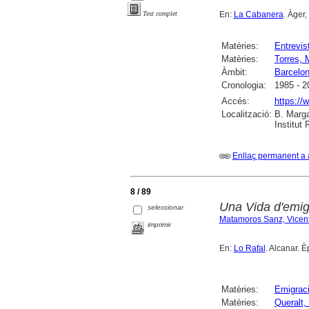
En:
La Cabanera
. Àger,
Text complet
Matèries:
Entrevis
Matèries:
Torres, 
Àmbit:
Barcelo
Cronologia:
1985 - 2
Accés:
https://
Localització:
B. Marga
Institut
Enllaç permanent a 
8 / 89
Una Vida d'emig
seleccionar
Matamoros Sanz, Vicen
imprimir
En:
Lo Rafal
. Alcanar. È
Matèries:
Emigrac
Matèries:
Queralt,