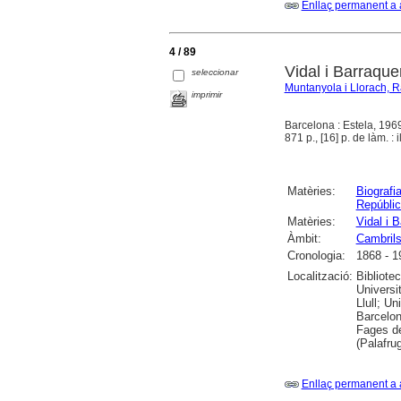
Enllaç permanent a 
4 / 89
Vidal i Barraque
seleccionar
Muntanyola i Llorach, 
imprimir
Barcelona : Estela, 196
871 p., [16] p. de làm. : i
Matèries:
Biografi
Repúblic
Matèries:
Vidal i 
Àmbit:
Cambril
Cronologia:
1868 - 1
Localització:
Bibliote
Universi
Llull; Un
Barcelon
Fages de
(Palafru
Enllaç permanent a 