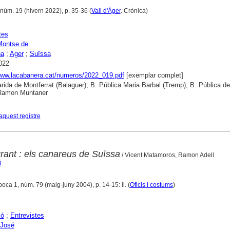
 núm. 19 (hivern 2022), p. 35-36 (
Vall d'Àger
. Crònica)
tes
Montse de
na
;
Ager
;
Suïssa
022
www.lacabanera.cat/numeros/2022_019.pdf
[exemplar complet]
rida de Montferrat (Balaguer); B. Pública Maria Barbal (Tremp); B. Pública de
 Ramon Muntaner
aquest registre
rant : els canareus de Suïssa
/ Vicent Matamoros, Ramon Adell
t
poca 1, núm. 79 (maig-juny 2004), p. 14-15: il. (
Oficis i costums
)
ió
;
Entrevistes
 José