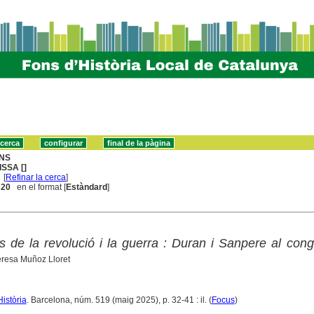
NS
ISSA []
[
Refinar la cerca
]
. 20
en el format [
Estàndard
]
ls de la revolució i la guerra : Duran i Sanpere al con
eresa Muñoz Lloret
Història
. Barcelona, núm. 519 (maig 2025), p. 32-41 : il. (
Focus
)