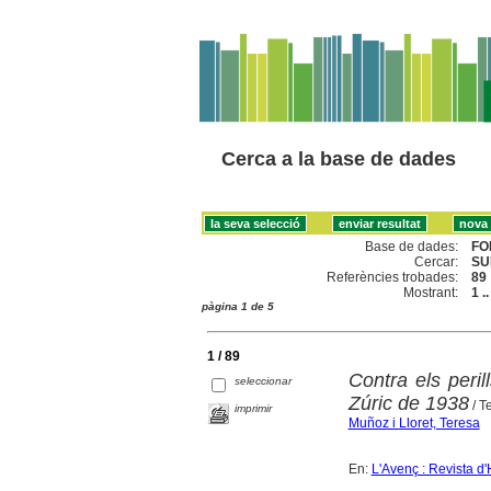
Cerca a la base de dades
Base de dades:
FO
Cercar:
SU
Referències trobades:
89
Mostrant:
1 .
pàgina 1 de 5
1 / 89
Contra els peril
seleccionar
Zúric de 1938
/ T
imprimir
Muñoz i Lloret, Teresa
En:
L'Avenç : Revista d'