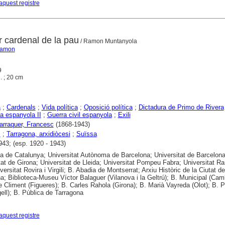
aquest registre
r cardenal de la pau
/ Ramon Muntanyola
Ramon
9
l. ; 20 cm
a
;
Cardenals
;
Vida política
;
Oposició política
;
Dictadura de Primo de Rivera
a espanyola II
;
Guerra civil espanyola
;
Exili
Barraquer, Francesc
(1868-1943)
s
;
Tarragona, arxidiòcesi
;
Suïssa
943; (esp. 1920 - 1943)
ca de Catalunya; Universitat Autònoma de Barcelona; Universitat de Barcelona
tat de Girona; Universitat de Lleida; Universitat Pompeu Fabra; Universitat 
iversitat Rovira i Virgili; B. Abadia de Montserrat; Arxiu Històric de la Ciutat de
a; Biblioteca-Museu Víctor Balaguer (Vilanova i la Geltrú); B. Municipal (Camb
 Climent (Figueres); B. Carles Rahola (Girona); B. Marià Vayreda (Olot); B. P
gell); B. Pública de Tarragona
aquest registre