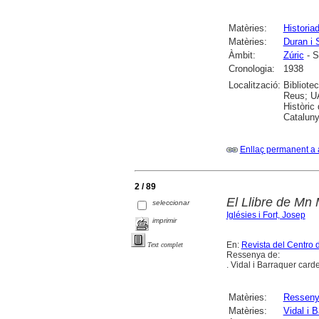
Matèries:
Historia
Matèries:
Duran i 
Àmbit:
Zúric
- S
Cronologia:
1938
Localització:
Bibliote
Reus; UA
Històric
Cataluny
Enllaç permanent a 
2 / 89
El Llibre de Mn 
seleccionar
Iglésies i Fort, Josep
imprimir
En:
Revista del Centro 
Text complet
Ressenya de:
. Vidal i Barraquer car
Matèries:
Ressen
Matèries:
Vidal i 