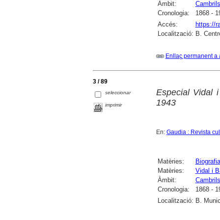
Àmbit:
Cambril
Cronologia:
1868 - 1
Accés:
https://
Localització:
B. Centr
Enllaç permanent a 
3 / 89
Especial Vidal 
seleccionar
1943
imprimir
En:
Gaudia : Revista cul
Matèries:
Biografi
Matèries:
Vidal i 
Àmbit:
Cambril
Cronologia:
1868 - 1
Localització:
B. Munic