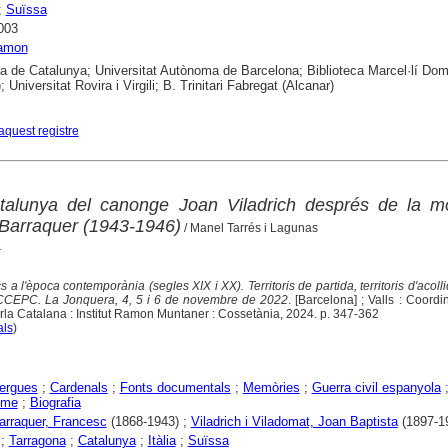
;
Suïssa
003
Ramon
ca de Catalunya; Universitat Autònoma de Barcelona; Biblioteca Marcel·lí Do
; Universitat Rovira i Virgili; B. Trinitari Fabregat (Alcanar)
aquest registre
talunya del canonge Joan Viladrich després de la mo
i Barraquer (1943-1946)
/ Manel Tarrés i Lagunas
l
ics a l'època contemporània (segles XIX i XX). Territoris de partida, territoris d'acoll
 CCEPC. La Jonquera, 4, 5 i 6 de novembre de 2022
. [Barcelona] ; Valls : Coord
rla Catalana : Institut Ramon Muntaner : Cossetània, 2024. p. 347-362
als
)
ergues
;
Cardenals
;
Fonts documentals
;
Memòries
;
Guerra civil espanyola
sme
;
Biografia
Barraquer, Francesc
(1868-1943) ;
Viladrich i Viladomat, Joan Baptista
(1897-1
;
Tarragona
;
Catalunya
;
Itàlia
;
Suïssa