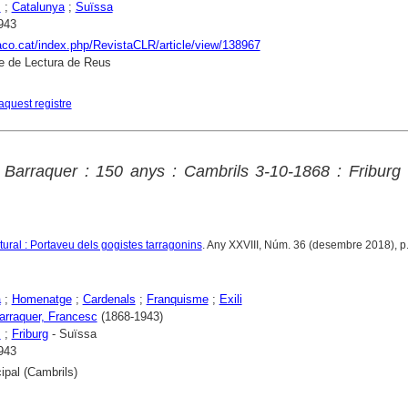
s
;
Catalunya
;
Suïssa
943
raco.cat/index.php/RevistaCLR/article/view/138967
e de Lectura de Reus
aquest registre
i Barraquer : 150 anys : Cambrils 3-10-1868 : Friburg
tural : Portaveu dels gogistes tarragonins
. Any XXVIII, Núm. 36 (desembre 2018), p
a
;
Homenatge
;
Cardenals
;
Franquisme
;
Exili
Barraquer, Francesc
(1868-1943)
s
;
Friburg
- Suïssa
943
ipal (Cambrils)