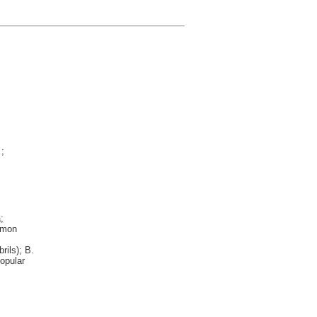
;
;
Ramon
rils); B.
opular