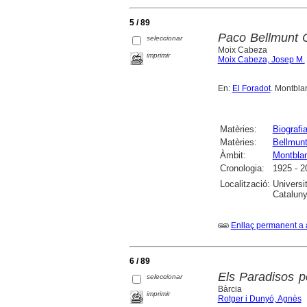
5 / 89
Paco Bellmunt C
seleccionar
Moix Cabeza
imprimir
Moix Cabeza, Josep M.
En:
El Foradot
. Montblan
Matèries:
Biografi
Matèries:
Bellmunt
Àmbit:
Montbla
Cronologia:
1925 - 2
Localització:
Universi
Catalunya
Enllaç permanent a 
6 / 89
Els Paradisos p
seleccionar
Bàrcia
imprimir
Rotger i Dunyó, Agnès