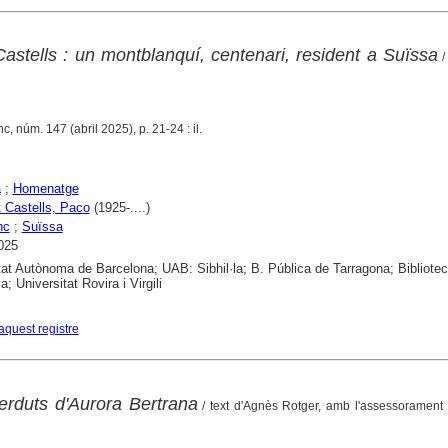
astells : un montblanquí, centenari, resident a Suïssa
/
c, núm. 147 (abril 2025), p. 21-24 : il.
a
;
Homenatge
 Castells, Paco
(1925-....)
nc
;
Suïssa
025
tat Autònoma de Barcelona; UAB: Sibhil·la; B. Pública de Tarragona; Bibliote
; Universitat Rovira i Virgili
aquest registre
erduts d'Aurora Bertrana
/ text d'Agnès Rotger, amb l'assessorament 