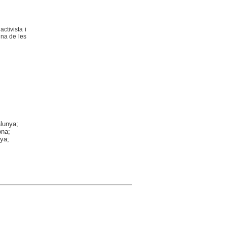
ctivista i
una de les
alunya;
ona;
nya;