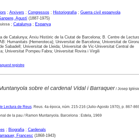
dors
;
Arxivers
;
Congressos
;
Historiografia
;
Guerra civil espanyola
Sanpere, Agustí
(1887-1975)
uissa ;
Catalunya
;
Espanya
ca de Catalunya; Arxiu Històric de la Ciutat de Barcelona; B. Centre de Lectur
B: Humanitats (Hemeroteca); Universitat de Barcelona; Universitat de Girona
 de Sabadell; Universitat de Lleida; Universitat de Vic-Universitat Central de
a; Universitat Pompeu Fabra; Universitat Rovira i Virgili
aquest registre
Muntanyola sobre el cardenal Vidal i Barraquer
/ Josep Iglési
de Lectura de Reus
. Reus. 4a época, núm. 215-216 (Julio-Agosto 1970), p. 867-86
denal de la pau / Ramon Muntanyola. Barcelona : Estela, 1969
yes
;
Biografia
;
Cardenals
Barraquer, Francesc
(1868-1943)