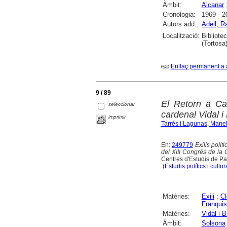
Àmbit:
Alcanar
Cronologia:
1969 - 2
Autors add.:
Adell, 
Localització:
Bibliote
(Tortosa)
Enllaç permanent a 
9 / 89
El Retorn a Ca
seleccionar
cardenal Vidal 
imprimir
Tarrés i Lagunas, Mane
En:
249779
Exilis polít
del XIII Congrés de la
Centres d'Estudis de Pa
(
Estudis polítics i cultur
Matèries:
Exili
;
Cl
Franqui
Matèries:
Vidal i 
Àmbit:
Solsona