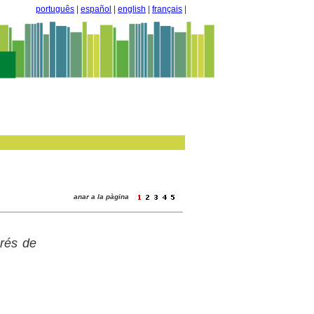
português
|
español
|
english
|
français
|
anar a la pàgina
grés de