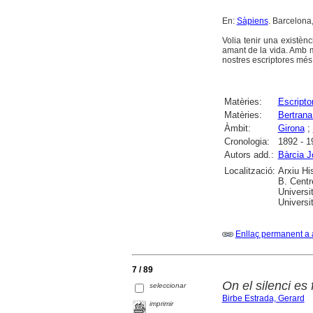
En:
Sàpiens
. Barcelona,
Volia tenir una existènc
amant de la vida. Amb m
nostres escriptores més 
Matèries:
Escripto
Matèries:
Bertrana
Àmbit:
Girona
;
Cronologia:
1892 - 1
Autors add.:
Bàrcia J
Localització:
Arxiu Hi
B. Centr
Universi
Universi
Enllaç permanent a 
7 / 89
On el silenci es
seleccionar
Birbe Estrada, Gerard
imprimir