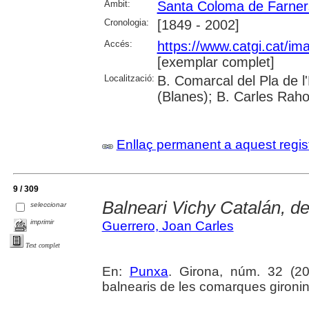
Àmbit:
Santa Coloma de Farner
Cronologia:
[1849 - 2002]
Accés:
https://www.catgi.cat/i
[exemplar complet]
Localització:
B. Comarcal del Pla de 
(Blanes); B. Carles Raho
Enllaç permanent a aquest regis
9 / 309
Balneari Vichy Catalán, d
seleccionar
imprimir
Guerrero, Joan Carles
Text complet
En:
Punxa
. Girona, núm. 32 (200
balnearis de les comarques gironi