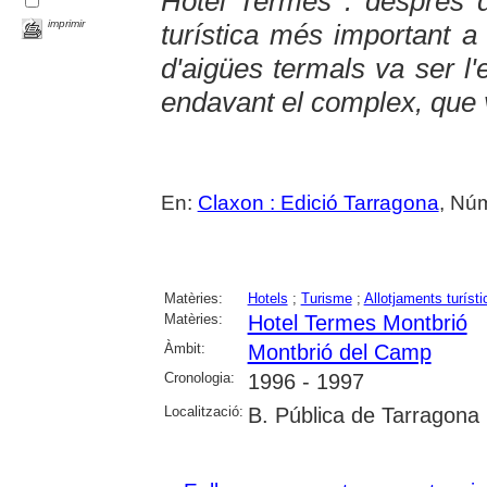
Hotel Termes : després d
imprimir
turística més important a
d'aigües termals va ser l'
endavant el complex, que v
En:
Claxon : Edició Tarragona
, Núm
Matèries:
Hotels
;
Turisme
;
Allotjaments turísti
Matèries:
Hotel Termes Montbrió
Àmbit:
Montbrió del Camp
Cronologia:
1996 - 1997
Localització:
B. Pública de Tarragona