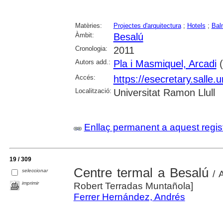
Matèries:
Projectes d'arquitectura
;
Hotels
;
Bal
Àmbit:
Besalú
Cronologia:
2011
Autors add.:
Pla i Masmiquel, Arcadi
(
Accés:
https://esecretary.sall
Localització:
Universitat Ramon Llull
Enllaç permanent a aquest regis
19 / 309
Centre termal a Besalú
seleccionar
/ A
imprimir
Robert Terradas Muntañola]
Ferrer Hernández, Andrés