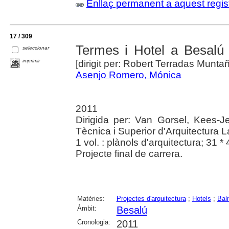
Enllaç permanent a aquest regis
17 / 309
Termes i Hotel a Besalú
seleccionar
imprimir
[dirigit per: Robert Terradas Muntañ
Asenjo Romero, Mónica
2011
Dirigida per: Van Gorsel, Kees-J
Tècnica i Superior d'Arquitectura L
1 vol. : plànols d'arquitectura; 31 
Projecte final de carrera.
Matèries:
Projectes d'arquitectura
;
Hotels
;
Bal
Àmbit:
Besalú
Cronologia:
2011