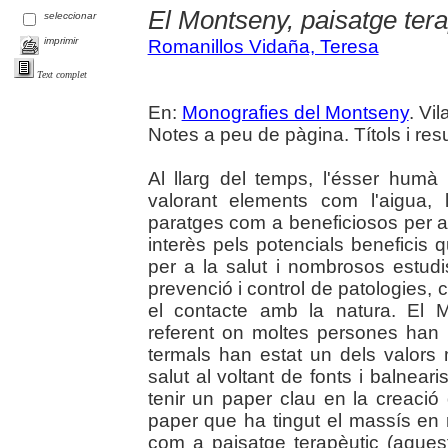
El Montseny, paisatge tera
seleccionar
imprimir
Romanillos Vidaña, Teresa
Text complet
En:
Monografies del Montseny
. Vi
Notes a peu de pàgina. Títols i res
Al llarg del temps, l'ésser humà
valorant elements com l'aigua, 
paratges com a beneficiosos per a 
interès pels potencials beneficis 
per a la salut i nombrosos estudi
prevenció i control de patologies,
el contacte amb la natura. El M
referent on moltes persones han c
termals han estat un dels valors
salut al voltant de fonts i balneari
tenir un paper clau en la creació
paper que ha tingut el massís en r
com a paisatge terapèutic (aques