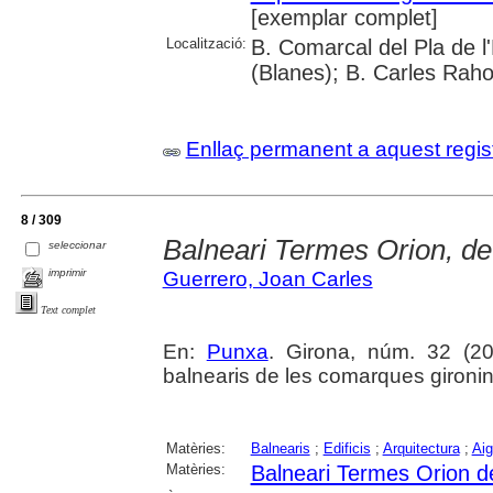
[exemplar complet]
Localització:
B. Comarcal del Pla de 
(Blanes); B. Carles Raho
Enllaç permanent a aquest regis
8 / 309
Balneari Termes Orion, d
seleccionar
imprimir
Guerrero, Joan Carles
Text complet
En:
Punxa
. Girona, núm. 32 (200
balnearis de les comarques gironi
Matèries:
Balnearis
;
Edificis
;
Arquitectura
;
Aig
Matèries:
Balneari Termes Orion 