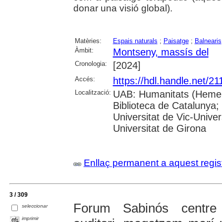
donar una visió global).
Matèries:
Espais naturals
;
Paisatge
;
Balnearis
Àmbit:
Montseny, massís del
Cronologia:
[2024]
Accés:
https://hdl.handle.net/2
Localització:
UAB: Humanitats (Hemero
Biblioteca de Catalunya;
Universitat de Vic-Univer
Universitat de Girona
Enllaç permanent a aquest regis
3 / 309
Forum Sabinós centre t
seleccionar
imprimir