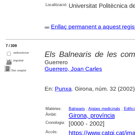
Localització:
Universitat Politècnica 
Enllaç permanent a aquest regis
7 / 309
Els Balnearis de les com
seleccionar
imprimir
Guerrero
Guerrero, Joan Carles
Text complet
En:
Punxa
. Girona, núm. 32 (2002) 
Matèries:
Balnearis
;
Aigües medicinals
;
Edific
Àmbit:
Girona, província
Cronologia:
[0000 - 2002]
Accés:
https://www.catgi.cat/i