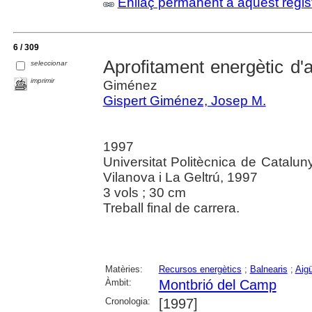
Enllaç permanent a aquest regis
6 / 309
Aprofitament energètic d'
seleccionar
imprimir
Giménez
Gispert Giménez, Josep M.
1997
Universitat Politècnica de Catalun
Vilanova i La Geltrú, 1997
3 vols ; 30 cm
Treball final de carrera.
Matèries:
Recursos energètics
;
Balnearis
;
Aig
Àmbit:
Montbrió del Camp
Cronologia:
[1997]