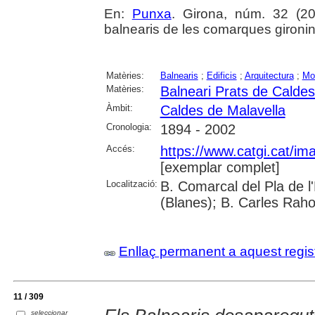
En:
Punxa
. Girona, núm. 32 (200
balnearis de les comarques gironi
Matèries:
Balnearis
;
Edificis
;
Arquitectura
;
Mo
Matèries:
Balneari Prats de Caldes
Àmbit:
Caldes de Malavella
Cronologia:
1894 - 2002
Accés:
https://www.catgi.cat/i
[exemplar complet]
Localització:
B. Comarcal del Pla de 
(Blanes); B. Carles Raho
Enllaç permanent a aquest regis
11 / 309
seleccionar