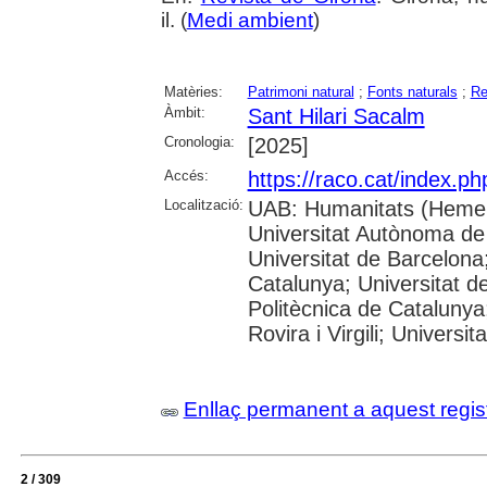
il. (
Medi ambient
)
Matèries:
Patrimoni natural
;
Fonts naturals
;
Re
Àmbit:
Sant Hilari Sacalm
Cronologia:
[2025]
Accés:
https://raco.cat/index.p
Localització:
UAB: Humanitats (Hemer
Universitat Autònoma de
Universitat de Barcelona;
Catalunya; Universitat de
Politècnica de Catalunya
Rovira i Virgili; Universi
Enllaç permanent a aquest regis
2 / 309