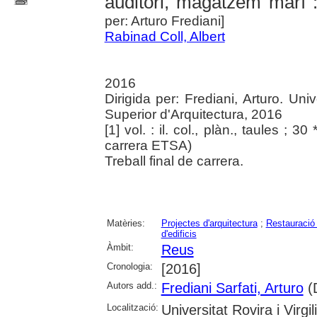
auditori, magatzem marí
per: Arturo Frediani]
Rabinad Coll, Albert
2016
Dirigida per: Frediani, Arturo. Univ
Superior d'Arquitectura, 2016
[1] vol. : il. col., plàn., taules ; 30
carrera ETSA)
Treball final de carrera.
Matèries:
Projectes d'arquitectura
;
Restauració 
d'edificis
Àmbit:
Reus
Cronologia:
[2016]
Autors add.:
Frediani Sarfati, Arturo
(D
Localització:
Universitat Rovira i Virgili