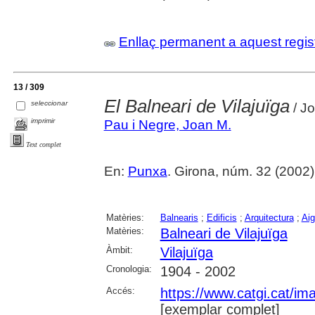
Enllaç permanent a aquest regis
13 / 309
El Balneari de Vilajuïga
seleccionar
/ Jo
imprimir
Pau i Negre, Joan M.
Text complet
En:
Punxa
. Girona, núm. 32 (2002) , 
Matèries:
Balnearis
;
Edificis
;
Arquitectura
;
Aig
Matèries:
Balneari de Vilajuïga
Àmbit:
Vilajuïga
Cronologia:
1904 - 2002
Accés:
https://www.catgi.cat/i
[exemplar complet]