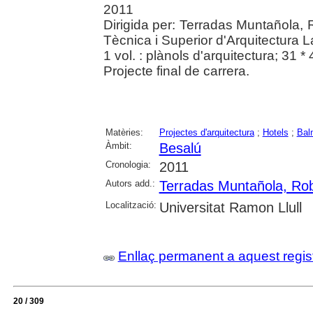
2011
Dirigida per: Terradas Muntañola, 
Tècnica i Superior d'Arquitectura L
1 vol. : plànols d'arquitectura; 31 
Projecte final de carrera.
Matèries:
Projectes d'arquitectura
;
Hotels
;
Bal
Àmbit:
Besalú
Cronologia:
2011
Autors add.:
Terradas Muntañola, Rob
Localització:
Universitat Ramon Llull
Enllaç permanent a aquest regis
20 / 309