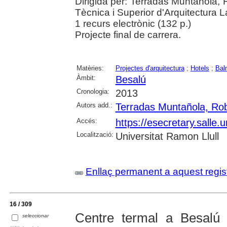
Dirigida per: Terradas Muntañola, 
Tècnica i Superior d'Arquitectura L
1 recurs electrònic (132 p.)
Projecte final de carrera.
Matèries:
Projectes d'arquitectura
;
Hotels
;
Bal
Àmbit:
Besalú
Cronologia:
2013
Autors add.:
Terradas Muntañola, Rob
Accés:
https://esecretary.sall
Localització:
Universitat Ramon Llull
Enllaç permanent a aquest regis
16 / 309
Centre termal a Besalú
seleccionar
[