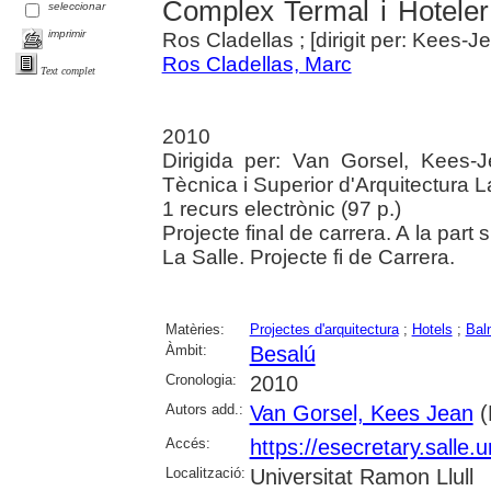
Complex Termal i Hoteler
seleccionar
imprimir
Ros Cladellas ; [dirigit per: Kees-
Ros Cladellas, Marc
Text complet
2010
Dirigida per: Van Gorsel, Kees-J
Tècnica i Superior d'Arquitectura L
1 recurs electrònic (97 p.)
Projecte final de carrera. A la part 
La Salle. Projecte fi de Carrera.
Matèries:
Projectes d'arquitectura
;
Hotels
;
Bal
Àmbit:
Besalú
Cronologia:
2010
Autors add.:
Van Gorsel, Kees Jean
(
Accés:
https://esecretary.sall
Localització:
Universitat Ramon Llull