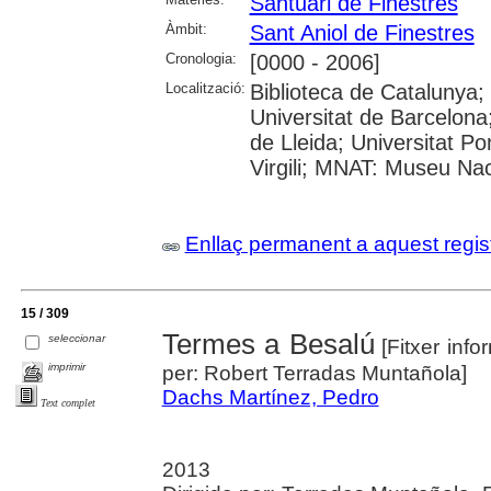
Santuari de Finestres
Àmbit:
Sant Aniol de Finestres
Cronologia:
[0000 - 2006]
Localització:
Biblioteca de Catalunya;
Universitat de Barcelona;
de Lleida; Universitat P
Virgili; MNAT: Museu Na
Enllaç permanent a aquest regis
15 / 309
Termes a Besalú
seleccionar
[Fitxer info
imprimir
per: Robert Terradas Muntañola]
Dachs Martínez, Pedro
Text complet
2013