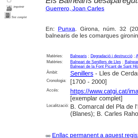
Els Balnearis desaparegut
imprimir
Guerrero, Joan Carles
Text complet
En:
Punxa
. Girona, núm. 32 (200
balnearis de les comarques gironi
Matèries:
Balnearis
;
Degradació i destrucció
;
A
Matèries:
Balneari de Senillers de Lles
;
Balnear
Balneari de la Font Picant de Sant Hi
Àmbit:
Senillers
- Lles de Cerda
Cronologia:
[1700 - 2000]
Accés:
https://www.catgi.cat/i
[exemplar complet]
Localització:
B. Comarcal del Pla de 
(Blanes); B. Carles Raho
Enllaç permanent a aquest regis