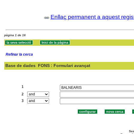
Enllaç permanent a aquest regis
pàgina 1 de 16
Refinar la cerca
Base de dades
FONS : Formulari avançat
Cercar:
1
2
3
Sea