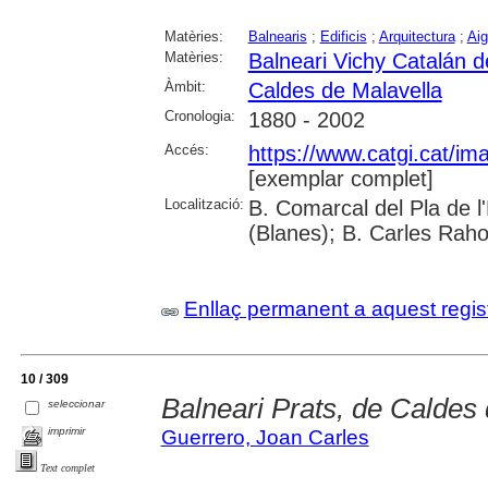
Matèries:
Balnearis
;
Edificis
;
Arquitectura
;
Aig
Matèries:
Balneari Vichy Catalán d
Àmbit:
Caldes de Malavella
Cronologia:
1880 - 2002
Accés:
https://www.catgi.cat/i
[exemplar complet]
Localització:
B. Comarcal del Pla de 
(Blanes); B. Carles Raho
Enllaç permanent a aquest regis
10 / 309
Balneari Prats, de Caldes
seleccionar
imprimir
Guerrero, Joan Carles
Text complet