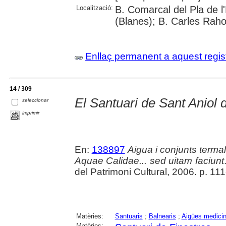
Localització:
B. Comarcal del Pla de 
(Blanes); B. Carles Raho
Enllaç permanent a aquest regis
14 / 309
El Santuari de Sant Aniol 
seleccionar
imprimir
En:
138897
Aigua i conjunts termal
Aquae Calidae... sed uitam faciunt
del Patrimoni Cultural, 2006. p. 11
Matèries:
Santuaris
;
Balnearis
;
Aigües medicin
Matèries: