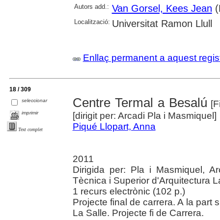
Autors add.:
Van Gorsel, Kees Jean
(
Localització:
Universitat Ramon Llull
Enllaç permanent a aquest regis
18 / 309
Centre Termal a Besalú
seleccionar
[Fi
imprimir
[dirigit per: Arcadi Pla i Masmiquel]
Piqué Llopart, Anna
Text complet
2011
Dirigida per: Pla i Masmiquel, Ar
Tècnica i Superior d'Arquitectura L
1 recurs electrònic (102 p.)
Projecte final de carrera. A la part 
La Salle. Projecte fi de Carrera.