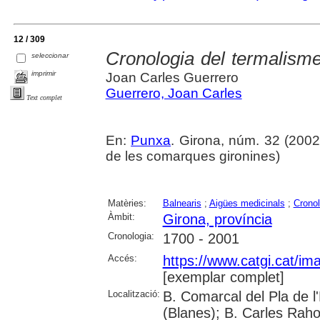
12 / 309
Cronologia del termalism
seleccionar
imprimir
Joan Carles Guerrero
Guerrero, Joan Carles
Text complet
En:
Punxa
. Girona, núm. 32 (2002)
de les comarques gironines)
Matèries:
Balnearis
;
Aigües medicinals
;
Cronol
Àmbit:
Girona, província
Cronologia:
1700 - 2001
Accés:
https://www.catgi.cat/i
[exemplar complet]
Localització:
B. Comarcal del Pla de 
(Blanes); B. Carles Raho