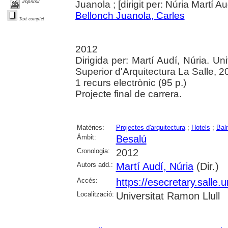
imprimir
Juanola ; [dirigit per: Núria Martí Au
Bellonch Juanola, Carles
Text complet
2012
Dirigida per: Martí Audí, Núria. Un
Superior d'Arquitectura La Salle, 2
1 recurs electrònic (95 p.)
Projecte final de carrera.
Matèries:
Projectes d'arquitectura
;
Hotels
;
Bal
Àmbit:
Besalú
Cronologia:
2012
Autors add.:
Martí Audí, Núria
(Dir.)
Accés:
https://esecretary.sall
Localització:
Universitat Ramon Llull