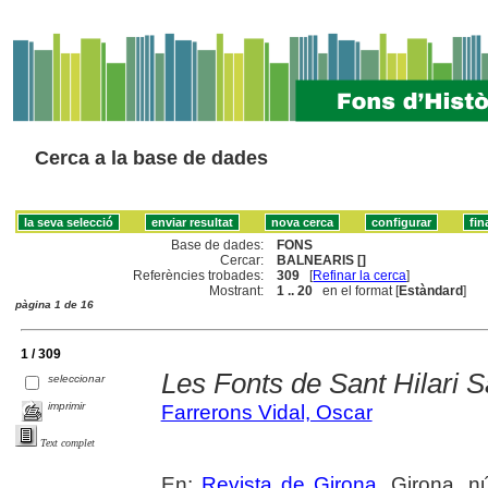
Cerca a la base de dades
Base de dades:
FONS
Cercar:
BALNEARIS []
Referències trobades:
309
[
Refinar la cerca
]
Mostrant:
1 .. 20
en el format [
Estàndard
]
pàgina 1 de 16
1 / 309
Les Fonts de Sant Hilari 
seleccionar
imprimir
Farrerons Vidal, Oscar
Text complet
En:
Revista de Girona
. Girona, n