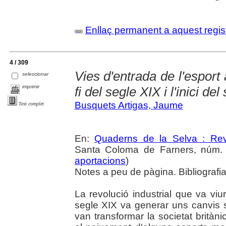
Enllaç permanent a aquest regis
4 / 309
Vies d'entrada de l'esport
seleccionar
imprimir
fi del segle XIX i l'inici de
Busquets Artigas, Jaume
Text complet
En:
Quaderns de la Selva : Revi
Santa Coloma de Farners, núm. 3
aportacions
)
Notes a peu de pàgina. Bibliografia
La revolució industrial que va vi
segle XIX va generar uns canvis s
van transformar la societat brità