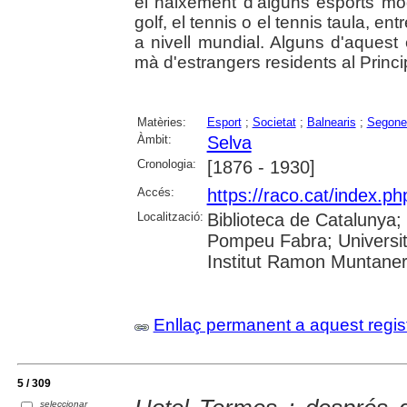
el naixement d'alguns esports mod
golf, el tennis o el tennis taula, en
a nivell mundial. Alguns d'aquest
mà d'estrangers residents al Princi
Matèries:
Esport
;
Societat
;
Balnearis
;
Segone
Àmbit:
Selva
Cronologia:
[1876 - 1930]
Accés:
https://raco.cat/index.
Localització:
Biblioteca de Catalunya; U
Pompeu Fabra; Universita
Institut Ramon Muntane
Enllaç permanent a aquest regis
5 / 309
seleccionar