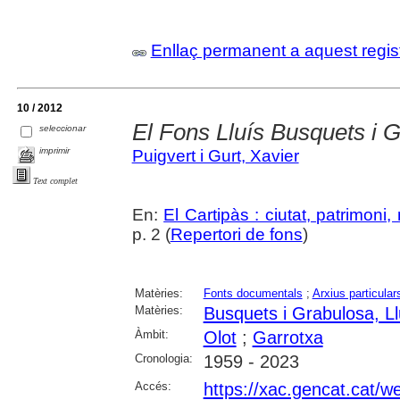
Enllaç permanent a aquest regis
10 / 2012
El Fons Lluís Busquets i 
seleccionar
imprimir
Puigvert i Gurt, Xavier
Text complet
En:
El Cartipàs : ciutat, patrimoni
p. 2 (
Repertori de fons
)
Matèries:
Fonts documentals
;
Arxius particular
Matèries:
Busquets i Grabulosa, Ll
Àmbit:
Olot
;
Garrotxa
Cronologia:
1959 - 2023
Accés:
https://xac.gencat.cat/