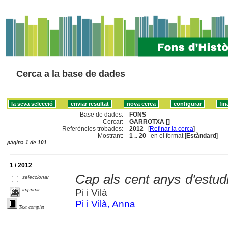
Cerca a la base de dades
Base de dades:
FONS
Cercar:
GARROTXA []
Referències trobades:
2012
[
Refinar la cerca
]
Mostrant:
1 .. 20
en el format [
Estàndard
]
pàgina 1 de 101
1 / 2012
Cap als cent anys d'estudi
seleccionar
imprimir
Pi i Vilà
Pi i Vilà, Anna
Text complet