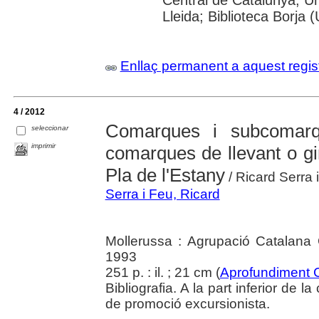
Central de Catalunya; Un
Lleida; Biblioteca Borja 
Enllaç permanent a aquest regis
4 / 2012
Comarques i subcomarq
seleccionar
imprimir
comarques de llevant o gir
Pla de l'Estany
/ Ricard Serra 
Serra i Feu, Ricard
Mollerussa : Agrupació Catalana 
1993
251 p. : il. ; 21 cm (
Aprofundiment 
Bibliografia. A la part inferior de 
de promoció excursionista.