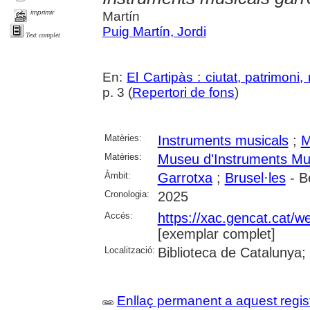
imprimir
Martín
Puig Martín, Jordi
Text complet
En:
El Cartipàs : ciutat, patrimoni
p. 3 (
Repertori de fons
)
Matèries:
Instruments musicals
;
M
Matèries:
Museu d'Instruments Mus
Àmbit:
Garrotxa
;
Brusel·les
- B
Cronologia:
2025
Accés:
https://xac.gencat.cat/
[exemplar complet]
Localització:
Biblioteca de Catalunya;
Enllaç permanent a aquest regis