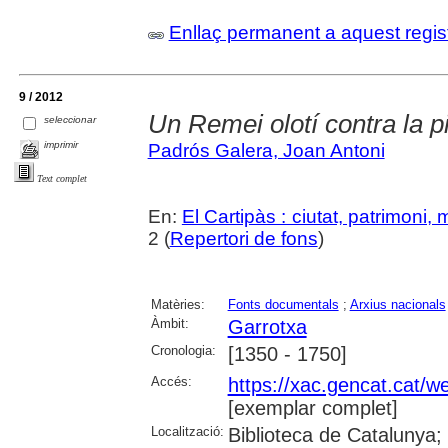
Enllaç permanent a aquest regis
9 / 2012
Un Remei olotí contra la p
seleccionar
imprimir
Padrós Galera, Joan Antoni
Text complet
En:
El Cartipàs : ciutat, patrimoni,
2 (
Repertori de fons
)
Matèries:
Fonts documentals
;
Arxius nacionals
Àmbit:
Garrotxa
Cronologia:
[1350 - 1750]
Accés:
https://xac.gencat.cat/
[exemplar complet]
Localització:
Biblioteca de Catalunya;