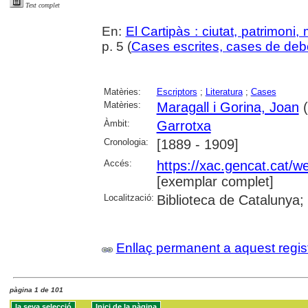
Text complet
En:
El Cartipàs : ciutat, patrimoni
p. 5 (
Cases escrites, cases de deb
Matèries:
Escriptors
;
Literatura
;
Cases
Matèries:
Maragall i Gorina, Joan
(
Àmbit:
Garrotxa
Cronologia:
[1889 - 1909]
Accés:
https://xac.gencat.cat/
[exemplar complet]
Localització:
Biblioteca de Catalunya;
Enllaç permanent a aquest regis
pàgina 1 de 101