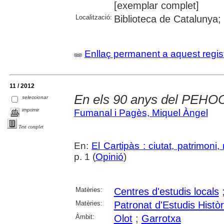
[exemplar complet]
Localització:
Biblioteca de Catalunya;
Enllaç permanent a aquest regis
11 / 2012
En els 90 anys del PEHO
seleccionar
imprimir
Fumanal i Pagès, Miquel Àngel
Text complet
En:
El Cartipàs : ciutat, patrimoni
p. 1 (
Opinió
)
Matèries:
Centres d'estudis locals
Matèries:
Patronat d'Estudis Histò
Àmbit:
Olot
;
Garrotxa