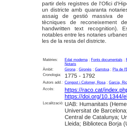
partir dels registres de l'Ofici d'
un districte amb quaranta notarie
assaig de gestió massiva de d
tècniques de reconeixement de
handwritten text recognition). 
notables entre les notaries urbanes
les de la resta del districte.
Matèries:
Edat moderna
;
Fonts documentals
;
Notaris
Àmbit:
Girona
;
Gironès
;
Garrotxa
;
Pla de l
Cronologia:
1775 - 1792
Autors add.:
Congost i Colomer, Rosa
;
Garcia, Ri
Accés:
https://raco.cat/index.p
https://doi.org/10.1344/
Localització:
UAB: Humanitats (Hemero
Universitat de Barcelona;
Central de Catalunya; Un
Lleida; Biblioteca Borja 