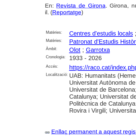
En:
Revista de Girona
. Girona, n
il. (
Reportatge
)
Matèries:
Centres d'estudis locals
Matèries:
Patronat d'Estudis Histò
Àmbit:
Olot
;
Garrotxa
Cronologia:
1933 - 2026
Accés:
https://raco.cat/index.p
Localització:
UAB: Humanitats (Hemer
Universitat Autònoma de
Universitat de Barcelona;
Catalunya; Universitat de
Politècnica de Catalunya
Rovira i Virgili; Universi
Enllaç permanent a aquest regis