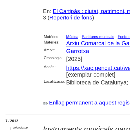
En:
El Cartipàs : ciutat, patrimoni,
3 (
Repertori de fons
)
Matèries:
Música
;
Partitures musicals
;
Fonts 
Matèries:
Arxiu Comarcal de la Ga
Àmbit:
Garrotxa
Cronologia:
[2025]
Accés:
https://xac.gencat.cat/
[exemplar complet]
Localització:
Biblioteca de Catalunya;
Enllaç permanent a aquest regis
7 / 2012
Instruments musicals garro
seleccionar