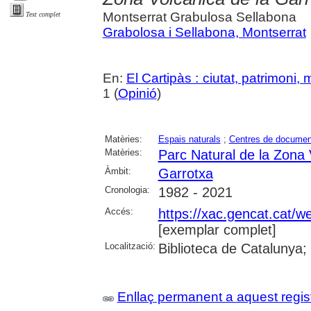
Montserrat Grabulosa Sellabona
Text complet
Grabolosa i Sellabona, Montserrat
En:
El Cartipàs : ciutat, patrimoni,
1 (
Opinió
)
Matèries:
Espais naturals
;
Centres de documen
Matèries:
Parc Natural de la Zona 
Àmbit:
Garrotxa
Cronologia:
1982 - 2021
Accés:
https://xac.gencat.cat/
[exemplar complet]
Localització:
Biblioteca de Catalunya;
Enllaç permanent a aquest regis