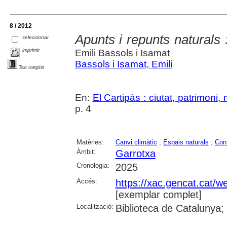
8 / 2012
Apunts i repunts naturals 
seleccionar
imprimir
Emili Bassols i Isamat
Bassols i Isamat, Emili
Text complet
En:
El Cartipàs : ciutat, patrimoni
p. 4
Matèries:
Canvi climàtic
;
Espais naturals
;
Con
Àmbit:
Garrotxa
Cronologia:
2025
Accés:
https://xac.gencat.cat/
[exemplar complet]
Localització:
Biblioteca de Catalunya;