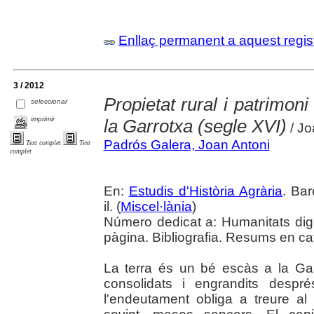
Enllaç permanent a aquest regis
3 / 2012
Propietat rural i patrimon
seleccionar
imprimir
la Garrotxa (segle XVI)
/ Jo
Padrós Galera, Joan Antoni
Text complet
Text
complet
En:
Estudis d'Història Agrària
. Bar
il. (
Miscel·lània
)
Número dedicat a: Humanitats digit
pàgina. Bibliografia. Resums en cata
La terra és un bé escàs a la Ga
consolidats i engrandits despr
l'endeutament obliga a treure a