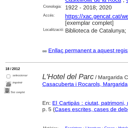
Cronologia:
1922 - 2018; 2020
Accés:
https://xac.gencat.cat/
[exemplar complet]
Localització:
Biblioteca de Catalunya;
Enllaç permanent a aquest regis
18 / 2012
L'Hotel del Parc
seleccionar
/ Margarida 
imprimir
Casacuberta i Rocarols, Margarida
Text complet
En:
El Cartipàs : ciutat, patrimoni
p. 5 (
Cases escrites, cases de deb