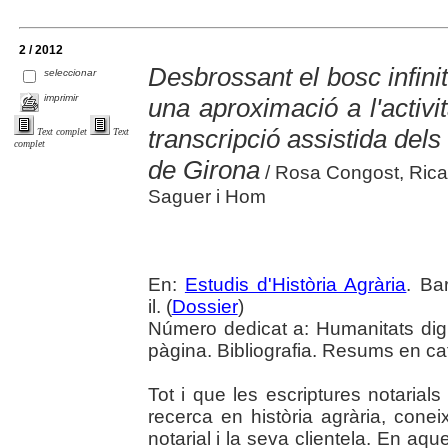
2 / 2012
Desbrossant el bosc infinit
seleccionar
imprimir
una aproximació a l'activit
transcripció assistida dels 
Text complet
Text
complet
de Girona
/ Rosa Congost, Ricar
Saguer i Hom
En:
Estudis d'Història Agrària
. Ba
il. (
Dossier
)
Número dedicat a: Humanitats digit
pàgina. Bibliografia. Resums en cata
Tot i que les escriptures notarial
recerca en història agrària, conei
notarial i la seva clientela. En aq