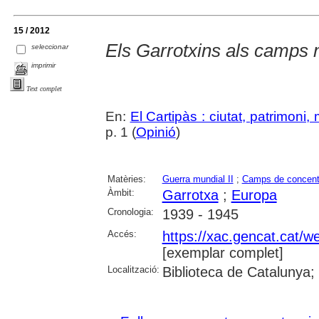
15 / 2012
Els Garrotxins als camps 
seleccionar
imprimir
Text complet
En:
El Cartipàs : ciutat, patrimoni
p. 1 (
Opinió
)
Matèries:
Guerra mundial II
;
Camps de concent
Àmbit:
Garrotxa
;
Europa
Cronologia:
1939 - 1945
Accés:
https://xac.gencat.cat/
[exemplar complet]
Localització:
Biblioteca de Catalunya;