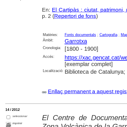
En:
El Cartipàs : ciutat, patrimoni
p. 2 (
Repertori de fons
)
Matèries:
Fonts documentals
;
Cartografia
;
Map
Àmbit:
Garrotxa
Cronologia:
[1800 - 1900]
Accés:
https://xac.gencat.cat/
[exemplar complet]
Localització:
Biblioteca de Catalunya;
Enllaç permanent a aquest regis
14 / 2012
El Centre de Documenta
seleccionar
imprimir
Zona Volcànica de la Garro