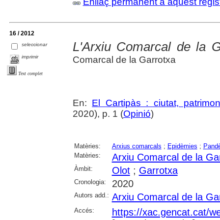
Enllaç permanent a aquest regis
16 / 2012
L'Arxiu Comarcal de la G
seleccionar
imprimir
Comarcal de la Garrotxa
Text complet
En:
El Cartipàs : ciutat, patrimo
2020), p. 1 (
Opinió
)
Matèries:
Arxius comarcals
;
Epidèmies
;
Pand
Matèries:
Arxiu Comarcal de la Ga
Àmbit:
Olot
;
Garrotxa
Cronologia:
2020
Autors add.:
Arxiu Comarcal de la Ga
Accés:
https://xac.gencat.cat/