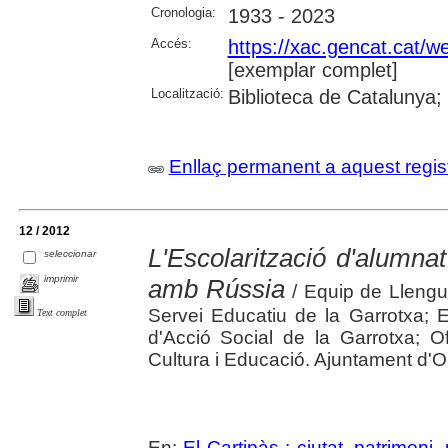
Cronologia:
1933 - 2023
Accés:
https://xac.gencat.cat/
[exemplar complet]
Localització:
Biblioteca de Catalunya;
Enllaç permanent a aquest regis
12 / 2012
L'Escolarització d'alumna
seleccionar
imprimir
amb Rússia
/ Equip de Llengua,
Servei Educatiu de la Garrotxa; 
Text complet
d'Acció Social de la Garrotxa; O
Cultura i Educació. Ajuntament d'O
En:
El Cartipàs : ciutat, patrimoni