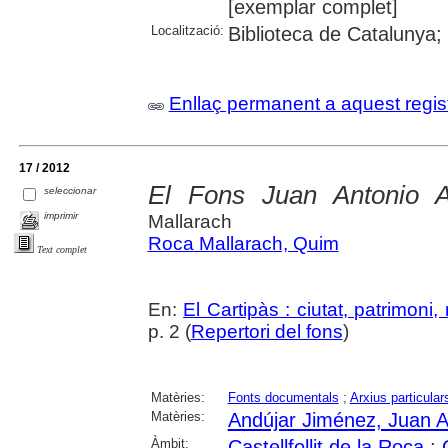
[exemplar complet]
Localització:
Biblioteca de Catalunya;
Enllaç permanent a aquest regis
17 / 2012
El Fons Juan Antonio A
seleccionar
imprimir
Mallarach
Roca Mallarach, Quim
Text complet
En:
El Cartipàs : ciutat, patrimoni
p. 2 (
Repertori del fons
)
Matèries:
Fonts documentals
;
Arxius particular
Matèries:
Andújar Jiménez, Juan A
Àmbit:
Castellfollit de la Roca
;