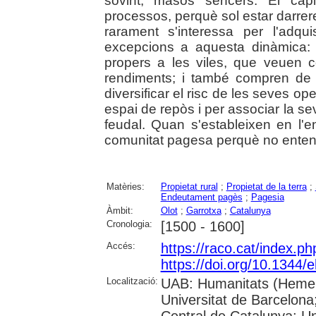
sovint, masos sencers. El capi
processos, perquè sol estar darrer
rarament s'interessa per l'adqui
excepcions a aquesta dinàmica: 
propers a les viles, que veuen 
rendiments; i també compren de
diversificar el risc de les seves op
espai de repòs i per associar la sev
feudal. Quan s'estableixen en l'e
comunitat pagesa perquè no enten
Matèries:
Propietat rural
;
Propietat de la terra
;
Endeutament pagès
;
Pagesia
Àmbit:
Olot
;
Garrotxa
;
Catalunya
Cronologia:
[1500 - 1600]
Accés:
https://raco.cat/index.p
https://doi.org/10.1344
Localització:
UAB: Humanitats (Hemero
Universitat de Barcelona;