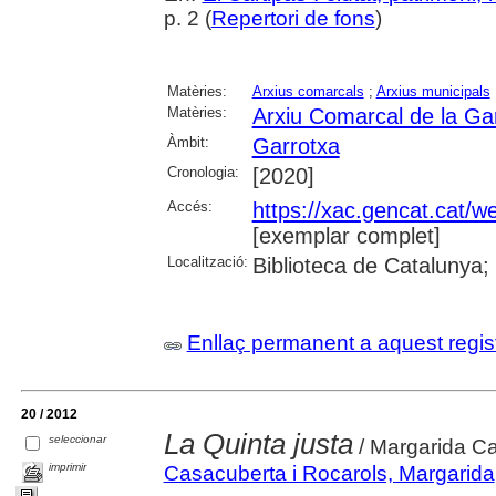
p. 2 (
Repertori de fons
)
Matèries:
Arxius comarcals
;
Arxius municipals
Matèries:
Arxiu Comarcal de la Ga
Àmbit:
Garrotxa
Cronologia:
[2020]
Accés:
https://xac.gencat.cat/
[exemplar complet]
Localització:
Biblioteca de Catalunya;
Enllaç permanent a aquest regis
20 / 2012
La Quinta justa
seleccionar
/ Margarida C
imprimir
Casacuberta i Rocarols, Margarida