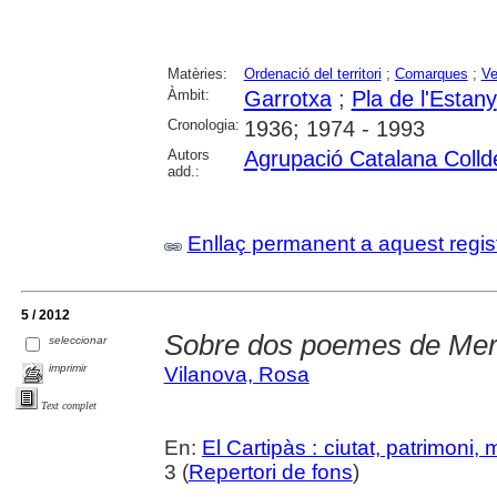
Matèries:
Ordenació del territori
;
Comarques
;
Ve
Àmbit:
Garrotxa
;
Pla de l'Estany
Cronologia:
1936; 1974 - 1993
Autors
Agrupació Catalana Colld
add.:
Enllaç permanent a aquest regis
5 / 2012
Sobre dos poemes de Me
seleccionar
imprimir
Vilanova, Rosa
Text complet
En:
El Cartipàs : ciutat, patrimoni,
3 (
Repertori de fons
)