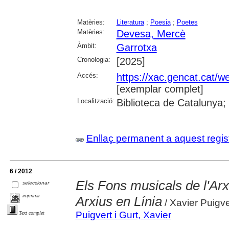
Matèries:
Literatura
;
Poesia
;
Poetes
Matèries:
Devesa, Mercè
Àmbit:
Garrotxa
Cronologia:
[2025]
Accés:
https://xac.gencat.cat/
[exemplar complet]
Localització:
Biblioteca de Catalunya;
Enllaç permanent a aquest regis
6 / 2012
Els Fons musicals de l'Ar
seleccionar
imprimir
Arxius en Línia
/ Xavier Puigver
Puigvert i Gurt, Xavier
Text complet