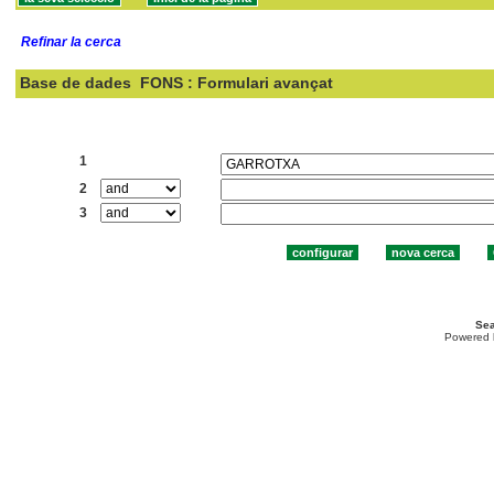
Refinar la cerca
Base de dades
FONS : Formulari avançat
Cercar:
1
2
3
Sea
Powered