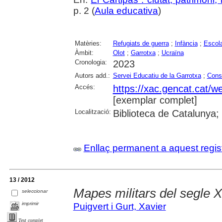
p. 2 (
Aula educativa
)
Matèries:
Refugiats de guerra
;
Infància
;
Escola
Àmbit:
Olot
;
Garrotxa
;
Ucraïna
Cronologia:
2023
Autors add.:
Servei Educatiu de la Garrotxa
;
Conso
Accés:
https://xac.gencat.cat/
[exemplar complet]
Localització:
Biblioteca de Catalunya;
Enllaç permanent a aquest regis
13 / 2012
Mapes militars del segle 
seleccionar
imprimir
Puigvert i Gurt, Xavier
Text complet