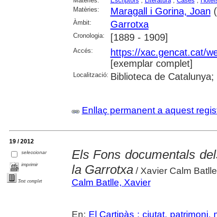
Matèries:
Escriptors
;
Literatura
;
Cases
;
Hotel
Matèries:
Maragall i Gorina, Joan
(
Àmbit:
Garrotxa
Cronologia:
[1889 - 1909]
Accés:
https://xac.gencat.cat/
[exemplar complet]
Localització:
Biblioteca de Catalunya;
Enllaç permanent a aquest regis
19 / 2012
Els Fons documentals del
seleccionar
imprimir
la Garrotxa
/ Xavier Calm Batlle
Calm Batlle, Xavier
Text complet
En:
El Cartipàs : ciutat, patrimoni