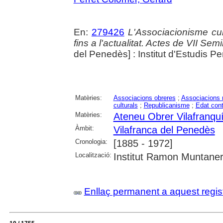
En:
279426
L'Associacionisme cu
fins a l'actualitat. Actes de VII Se
del Penedès] : Institut d'Estudis 
Matèries:
Associacions obreres
;
Associacions 
culturals
;
Republicanisme
;
Edat con
Matèries:
Ateneu Obrer Vilafranqu
Àmbit:
Vilafranca del Penedès
Cronologia:
[1885 - 1972]
Localització:
Institut Ramon Muntaner;
Enllaç permanent a aquest regis