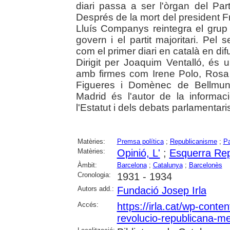
diari passa a ser l'òrgan del Par
Després de la mort del president F
Lluís Companys reintegra el grup 
govern i el partit majoritari. Pel
com el primer diari en català en difu
Dirigit per Joaquim Ventalló, és 
amb firmes com Irene Polo, Rosa
Figueres i Domènec de Bellmunt,
Madrid és l'autor de la informa
l'Estatut i dels debats parlamentari
Matèries:
Premsa política
;
Republicanisme
;
Pa
Matèries:
Opinió, L'
;
Esquerra Rep
Àmbit:
Barcelona
;
Catalunya
;
Barcelonès
Cronologia:
1931 - 1934
Autors add.:
Fundació Josep Irla
Accés:
https://irla.cat/wp-conte
revolucio-republicana-me