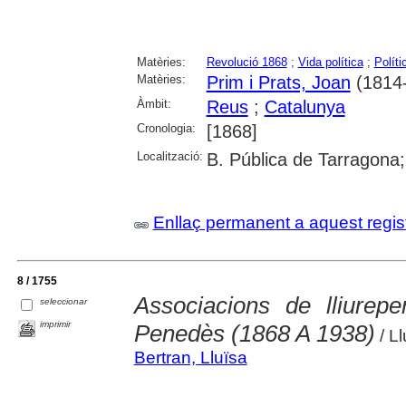
Matèries:
Revolució 1868
;
Vida política
;
Políti
Matèries:
Prim i Prats, Joan
(1814
Àmbit:
Reus
;
Catalunya
Cronologia:
[1868]
Localització:
B. Pública de Tarragona
Enllaç permanent a aquest regis
8 / 1755
Associacions de lliure
seleccionar
imprimir
Penedès (1868 A 1938)
/ Ll
Bertran, Lluïsa