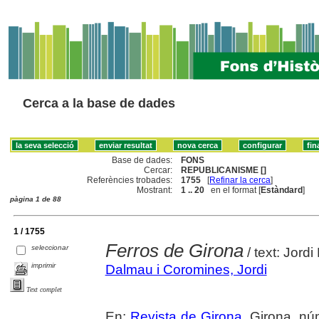
Cerca a la base de dades
Base de dades:
FONS
Cercar:
REPUBLICANISME []
Referències trobades:
1755
[
Refinar la cerca
]
Mostrant:
1 .. 20
en el format [
Estàndard
]
pàgina 1 de 88
1 / 1755
Ferros de Girona
seleccionar
/ text: Jord
imprimir
Dalmau i Coromines, Jordi
Text complet
En:
Revista de Girona
. Girona, n