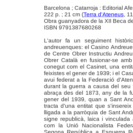
Barcelona ; Catarroja : Editorial Af
222 p. ; 21 cm (
Terra d'Ateneus
, 1
Obra guanyadora de la XII Beca de
ISBN 9791387680268
L'autor fa un seguiment històric
andreuenques: el Casino Andreue
de Centre Obrer Instructiu Andre
Obrer Català en fusionar-se amb
conegut com el Casinet, una entit
feixistes el gener de 1939; i el Ca
avui federat a la Federació d'At
durant la guerra a causa del seu t
abraça des del 1873, any de la f
gener del 1939, quan a Sant An
tracta d'una entitat que s'insereix
lligada a la parròquia de Sant Andr
signe republicà, laica i vinculada
com la Unió Nacionalista Federa
Segona República a Esquerra Re