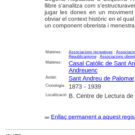
llibre s'analitza com s'estructurav
jugar les dones en un moviment a
obviar el context històric en el qua
un component obrerista i menestral m
Matèries:
Associacions recreatives
;
Associacio
Republicanisme
;
Associacions obrer
Matèries:
Casal Catòlic de Sant A
Andreuenc
Àmbit:
Sant Andreu de Palomar
Cronologia:
1873 - 1939
Localització:
B. Centre de Lectura de
Enllaç permanent a aquest regis