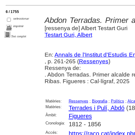
6 / 1755
Abdon Terradas. Primer al
seleccionar
imprimir
[ressenya de] Albert Testart Guri
Testart Guri, Albert
Text complet
En:
Annals de l'Institut d'Estudis
, p. 261-265 (
Ressenyes
)
Ressenya de:
. Abdon Terradas. Primer alcalde r
Ribas. Figueres : Cal·lígraf, 2025
Matèries:
Ressenyes
;
Biografia
;
Polítics
;
Alca
Matèries:
Terrades i Pulí, Abdó
(18
Àmbit:
Figueres
Cronologia:
1812 - 1856
Accés:
https://raco.cat/index.