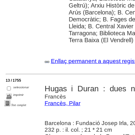
Geltrú); Arxiu Històric d
Arús (Barcelona); B. Ce
Democràtic; B. Fages de 
Lleida; B. Central Xavie
Tarragona; Biblioteca Ma
Terra Baixa (El Vendrell)
Enllaç permanent a aquest regis
13 / 1755
Hugas i Duran : dues ni
seleccionar
imprimir
Francès
Francès, Pilar
Text complet
Barcelona : Fundació Josep Irla, 
232 p. : il. col. ; 21 * 21 cm