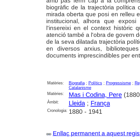
amb pas ferm cap a la comprensió
biogràfic de la trajectòria políti
mirada oberta que posi en relleu e
institucional, alhora que exposi
l'insereixi en el context històric 
atenció també a l'obra de govern d
de la seva dilatada trajectòria políti
en diversos arxius, bibliotequ
documents imprescindibles per ente
Matèries:
Biografia
;
Polítics
;
Progressisme
;
Re
Catalanisme
Matèries:
Mas i Codina, Pere
(1880
Àmbit:
Lleida
;
França
Cronologia:
1880 - 1941
Enllaç permanent a aquest regis