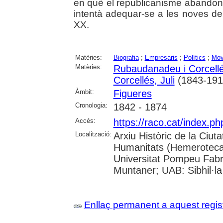
en què el republicanisme abandonà
intentà adequar-se a les noves de
XX.
Matèries:
Biografia
;
Empresaris
;
Polítics
;
Mov
Matèries:
Rubaudanadeu i Corcell
Corcellés, Juli
(1843-191
Àmbit:
Figueres
Cronologia:
1842 - 1874
Accés:
https://raco.cat/index.
Localització:
Arxiu Històric de la Ciut
Humanitats (Hemeroteca);
Universitat Pompeu Fabra;
Muntaner; UAB: Sibhil·la
Enllaç permanent a aquest regis