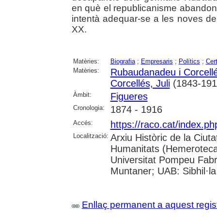
en què el republicanisme abandonà
intentà adequar-se a les noves de
XX.
Matèries:
Biografia
;
Empresaris
;
Polítics
;
Cert
Matèries:
Rubaudanadeu i Corcell
Corcellés, Juli
(1843-191
Àmbit:
Figueres
Cronologia:
1874 - 1916
Accés:
https://raco.cat/index.
Localització:
Arxiu Històric de la Ciut
Humanitats (Hemeroteca);
Universitat Pompeu Fabra;
Muntaner; UAB: Sibhil·la
Enllaç permanent a aquest regis