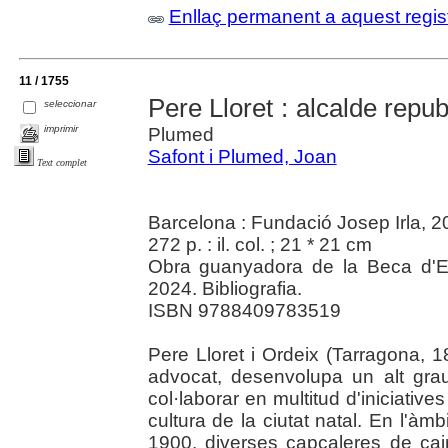
Enllaç permanent a aquest regis
11 / 1755
Pere Lloret : alcalde repu
seleccionar
imprimir
Plumed
Safont i Plumed, Joan
Text complet
Barcelona : Fundació Josep Irla, 
272 p. : il. col. ; 21 * 21 cm
Obra guanyadora de la Beca d'Est
2024. Bibliografia.
ISBN 9788409783519
Pere Lloret i Ordeix (Tarragona, 
advocat, desenvolupa un alt gra
col·laborar en multitud d'iniciative
cultura de la ciutat natal. En l'àmbi
1900, diverses capçaleres de cai