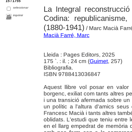
15 / 1755
La Integral reconstrucci
seleccionar
imprimir
Codina: republicanisme,
(1880-1941)
/ Marc Macià Farr
Macià Farré, Marc
Lleida : Pages Editors, 2025
175 `. : il. ; 24 cm (
Guimet
, 257)
Bibliografia.
ISBN 9788413036847
Aquest llibre vol posar en valor l
borgenc, exiliat com tants altres per
i una transició afermada sobre un p
un polític a l'altura d'amics seu
Francesc Macià i tants altres també 
oblidats. L'estudi que teniu entr
en el llarg empedrat de memòria q