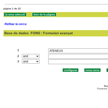
pàgina 1 de 32
Refinar la cerca
Base de dades
FONS : Formulari avançat
Cercar:
1
2
3
Sea
Powered