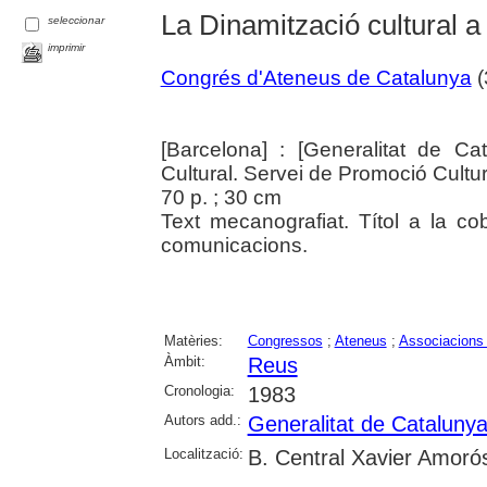
La Dinamització cultural a
seleccionar
imprimir
Congrés d'Ateneus de Catalunya
(
[Barcelona] : [Generalitat de Ca
Cultural. Servei de Promoció Cultur
70 p. ; 30 cm
Text mecanografiat. Títol a la c
comunicacions.
Matèries:
Congressos
;
Ateneus
;
Associacions 
Àmbit:
Reus
Cronologia:
1983
Autors add.:
Generalitat de Cataluny
Localització:
B. Central Xavier Amoró