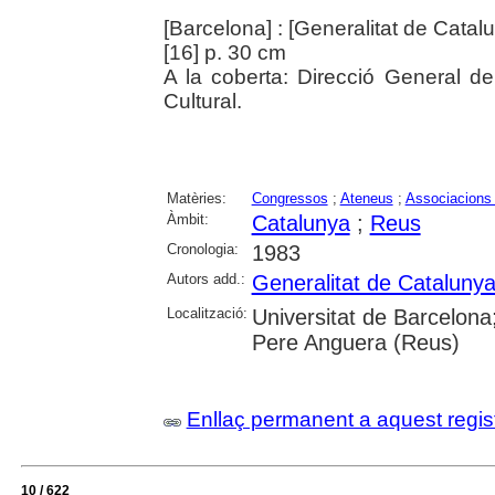
[Barcelona] : [Generalitat de Catal
[16] p. 30 cm
A la coberta: Direcció General de
Cultural.
Matèries:
Congressos
;
Ateneus
;
Associacions 
Àmbit:
Catalunya
;
Reus
Cronologia:
1983
Autors add.:
Generalitat de Cataluny
Localització:
Universitat de Barcelona
Pere Anguera (Reus)
Enllaç permanent a aquest regis
10 / 622