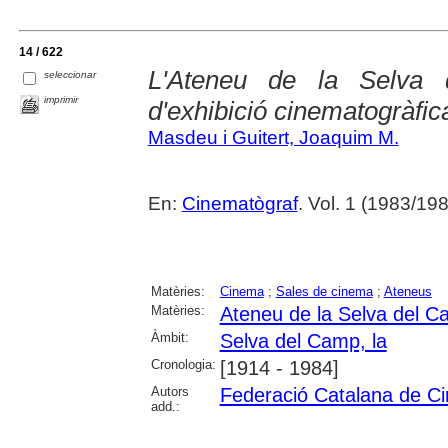
14 / 622
L'Ateneu de la Selva
seleccionar
imprimir
d'exhibició cinematogràfic
Masdeu i Guitert, Joaquim M.
En:
Cinematògraf
. Vol. 1 (1983/198
Matèries:
Cinema
;
Sales de cinema
;
Ateneus
Matèries:
Ateneu de la Selva del 
Àmbit:
Selva del Camp, la
Cronologia:
[1914 - 1984]
Autors
Federació Catalana de Ci
add.: