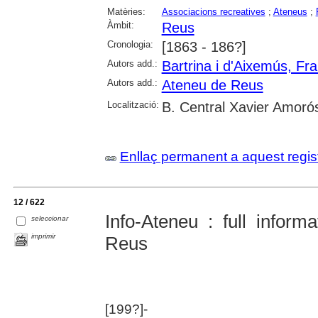
Matèries:
Associacions recreatives
;
Ateneus
;
Àmbit:
Reus
Cronologia:
[1863 - 186?]
Autors add.:
Bartrina i d'Aixemús, Fr
Autors add.:
Ateneu de Reus
Localització:
B. Central Xavier Amoró
Enllaç permanent a aquest regis
12 / 622
Info-Ateneu : full informa
seleccionar
imprimir
Reus
[199?]-