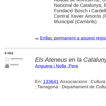
Nacional de Catalunya; 
Fundació Bosch i Cardell
Central Xavier Amorós (
Municipal (Cambrils)
Enllaç permanent a aquest regis
4 / 622
Els Ateneus en la Cataluny
seleccionar
imprimir
Anguera i Nolla, Pere
En:
133641
Associacions : Cultura 
; Tarragona : Departament de Cultu