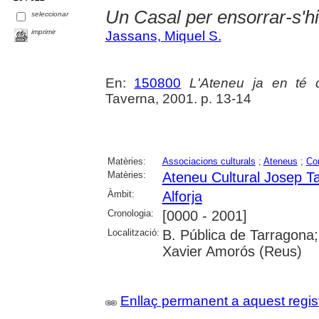
Un Casal per ensorrar-s'hi
seleccionar
imprimir
Jassans, Miquel S.
En:
150800
L'Ateneu ja en té 
Taverna, 2001. p. 13-14
Matèries:
Associacions culturals
;
Ateneus
;
Co
Matèries:
Ateneu Cultural Josep Ta
Àmbit:
Alforja
Cronologia:
[0000 - 2001]
Localització:
B. Pública de Tarragona;
Xavier Amorós (Reus)
Enllaç permanent a aquest regis