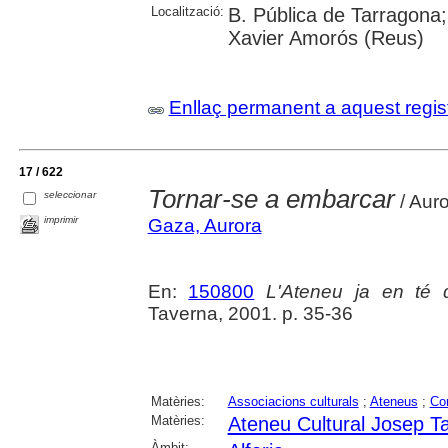
Localització:
B. Pública de Tarragona;
Xavier Amorós (Reus)
Enllaç permanent a aquest regis
17 / 622
Tornar-se a embarcar
seleccionar
/ Aur
imprimir
Gaza, Aurora
En:
150800
L'Ateneu ja en té 
Taverna, 2001. p. 35-36
Matèries:
Associacions culturals
;
Ateneus
;
Co
Matèries:
Ateneu Cultural Josep Ta
Àmbit: