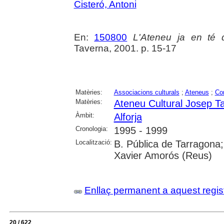
Cisteró, Antoni
En:
150800
L'Ateneu ja en té 
Taverna, 2001. p. 15-17
Matèries:
Associacions culturals
;
Ateneus
;
Co
Matèries:
Ateneu Cultural Josep Ta
Àmbit:
Alforja
Cronologia:
1995 - 1999
Localització:
B. Pública de Tarragona;
Xavier Amorós (Reus)
Enllaç permanent a aquest regis
20 / 622