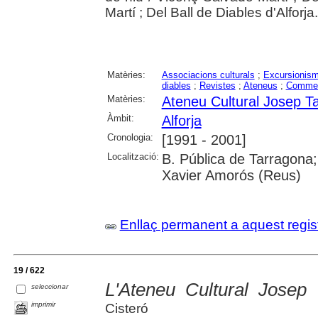
Martí ; Del Ball de Diables d'Alforja.
Matèries:
Associacions culturals
;
Excursionis
diables
;
Revistes
;
Ateneus
;
Comme
Matèries:
Ateneu Cultural Josep Ta
Àmbit:
Alforja
Cronologia:
[1991 - 2001]
Localització:
B. Pública de Tarragona;
Xavier Amorós (Reus)
Enllaç permanent a aquest regis
19 / 622
L'Ateneu Cultural Josep
seleccionar
imprimir
Cisteró