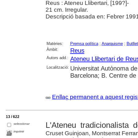
Reus : Ateneu Llibertari, [199?]-
21 cm. Irregular.
Descripció basada en: Febrer 1991
Matèries:
Premsa política
;
Anarquisme
;
Butlle
Àmbit:
Reus
Autors add.:
Ateneu Llibertari de Reu
Localització:
Universitat Autònoma de 
Barcelona; B. Centre de
Enllaç permanent a aquest regis
13 / 622
L'Ateneu tradicionalista 
seleccionar
imprimir
Cruset Guinjoan, Montserrat Ferran