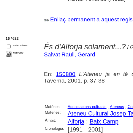
Enllaç permanent a aquest regis
16 / 622
És d'Alforja solament...?
seleccionar
/ 
imprimir
Salvat Raüll, Gerard
En:
150800
L'Ateneu ja en té 
Taverna, 2001. p. 37-38
Matèries:
Associacions culturals
;
Ateneus
;
Co
Matèries:
Ateneu Cultural Josep Ta
Àmbit:
Alforja
;
Baix Camp
Cronologia:
[1991 - 2001]