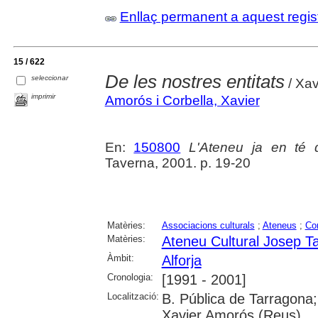
Enllaç permanent a aquest regis
15 / 622
De les nostres entitats
seleccionar
/ Xav
imprimir
Amorós i Corbella, Xavier
En:
150800
L'Ateneu ja en té 
Taverna, 2001. p. 19-20
Matèries:
Associacions culturals
;
Ateneus
;
Co
Matèries:
Ateneu Cultural Josep Ta
Àmbit:
Alforja
Cronologia:
[1991 - 2001]
Localització:
B. Pública de Tarragona;
Xavier Amorós (Reus)