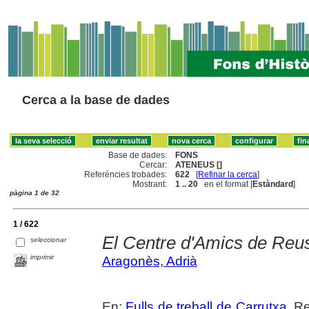
Cerca a la base de dades
Base de dades:
FONS
Cercar:
ATENEUS []
Referències trobades:
622
[
Refinar la cerca
]
Mostrant:
1 .. 20
en el format [
Estàndard
]
pàgina 1 de 32
1 / 622
El Centre d'Amics de Reu
seleccionar
imprimir
Aragonès, Adrià
En:
Fulls de treball de Carrutxa
. R