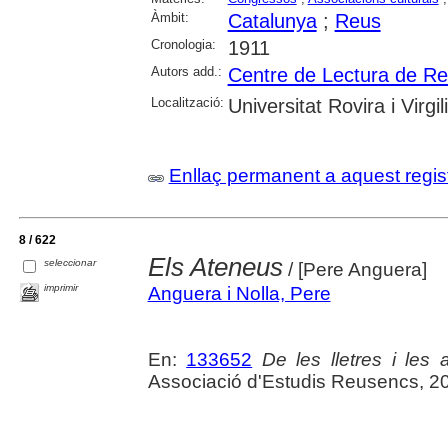
Àmbit:
Catalunya
;
Reus
Cronologia:
1911
Autors add.:
Centre de Lectura de R
Localització:
Universitat Rovira i Virgili
Enllaç permanent a aquest regis
8 / 622
Els Ateneus
seleccionar
/ [Pere Anguera]
imprimir
Anguera i Nolla, Pere
En:
133652
De les lletres i les a
Associació d'Estudis Reusencs, 2