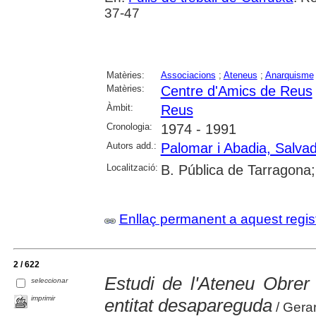
37-47
Matèries:
Associacions
;
Ateneus
;
Anarquisme
Matèries:
Centre d'Amics de Reus
Àmbit:
Reus
Cronologia:
1974 - 1991
Autors add.:
Palomar i Abadia, Salva
Localització:
B. Pública de Tarragona
Enllaç permanent a aquest regis
2 / 622
Estudi de l'Ateneu Obrer V
seleccionar
imprimir
entitat desapareguda
/ Gera