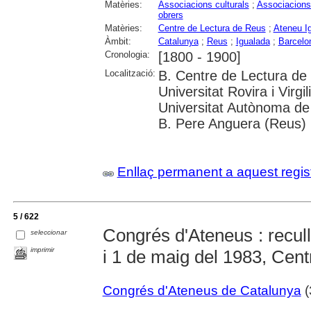
Matèries:
Associacions culturals
;
Associacions
obrers
Matèries:
Centre de Lectura de Reus
;
Ateneu Ig
Àmbit:
Catalunya
;
Reus
;
Igualada
;
Barcelo
Cronologia:
[1800 - 1900]
Localització:
B. Centre de Lectura de 
Universitat Rovira i Virg
Universitat Autònoma de
B. Pere Anguera (Reus)
Enllaç permanent a aquest regis
5 / 622
Congrés d'Ateneus : recull
seleccionar
imprimir
i 1 de maig del 1983, Cent
Congrés d'Ateneus de Catalunya
(