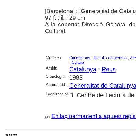
[Barcelona] : [Generalitat de Cata
99 f. : il. ; 29 cm
A la coberta: Direcció General de
Cultural.
Matèries:
Congressos
;
Reculls de premsa
;
At
;
Cultura
Àmbit:
Catalunya
;
Reus
Cronologia:
1983
Autors add.:
Generalitat de Cataluny
Localització:
B. Centre de Lectura de
Enllaç permanent a aquest regis
6 / 622