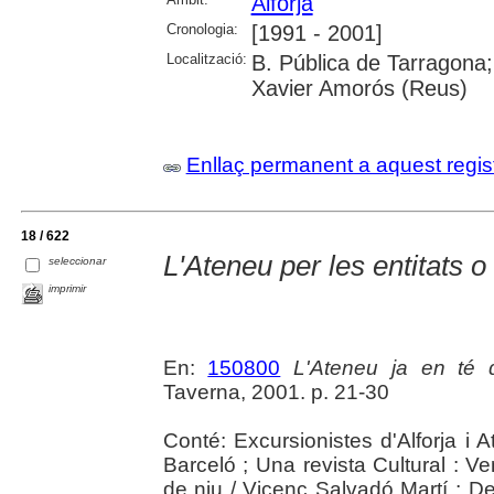
Alforja
Cronologia:
[1991 - 2001]
Localització:
B. Pública de Tarragona;
Xavier Amorós (Reus)
Enllaç permanent a aquest regis
18 / 622
L'Ateneu per les entitats o 
seleccionar
imprimir
En:
150800
L'Ateneu ja en té 
Taverna, 2001. p. 21-30
Conté: Excursionistes d'Alforja i 
Barceló ; Una revista Cultural : V
de niu / Vicenç Salvadó Martí ; D