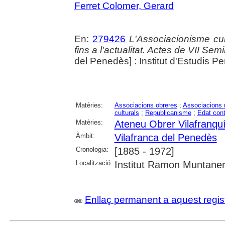
Ferret Colomer, Gerard
En:
279426
L'Associacionisme cu
fins a l'actualitat. Actes de VII Se
del Penedès] : Institut d'Estudis 
Matèries:
Associacions obreres
;
Associacions 
culturals
;
Republicanisme
;
Edat con
Matèries:
Ateneu Obrer Vilafranqu
Àmbit:
Vilafranca del Penedès
Cronologia:
[1885 - 1972]
Localització:
Institut Ramon Muntaner;
Enllaç permanent a aquest regis