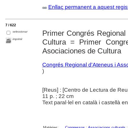
Enllaç permanent a aquest regis
7 / 622
Primer Congrés Regional 
seleccionar
imprimir
Cultura = Primer Congr
Asociaciones de Cultura
Congrés Regional d'Ateneus i Asso
)
[Reus] : [Centro de Lectura de Reus
11 p. ; 22 cm
Text paral·lel en català i castellà
Matèries:
Congressos
;
Associacions culturals