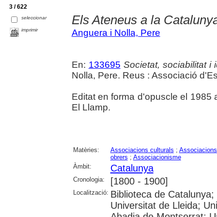
3 / 622
Els Ateneus a la Catalunya
seleccionar
imprimir
Anguera i Nolla, Pere
En:
133695
Societat, sociabilitat 
Nolla, Pere. Reus : Associació d'
Editat en forma d'opuscle el 1985 
El Llamp.
Matèries:
Associacions culturals
;
Associacions
obrers
;
Associacionisme
Àmbit:
Catalunya
Cronologia:
[1800 - 1900]
Localització:
Biblioteca de Catalunya;
Universitat de Lleida; U
Abadia de Montserrat; Univ