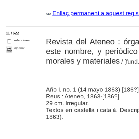
Enllaç permanent a aquest regis
11 / 622
Revista del Ateneo : órga
seleccionar
imprimir
este nombre, y periódico 
morales y materiales
/ [fund
Año I, no. 1 (14 mayo 1863)-[186?]
Reus : Ateneo, 1863-[186?]
29 cm. Irregular.
Textos en castellà i català. Descr
1863).