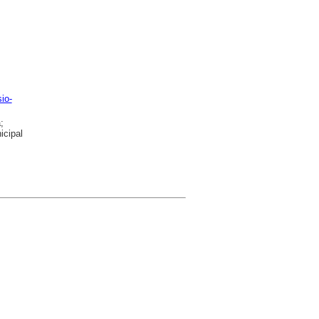
io-
;
icipal