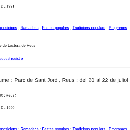
l, DL 1991
exposicions
;
Ramaderia
;
Festes populars
;
Tradicions populars
;
Programes
e de Lectura de Reus
aquest registre
ume : Parc de Sant Jordi, Reus : del 20 al 22 de juliol
0 : Reus )
l, DL 1990
exposicions
;
Ramaderia
;
Festes populars
;
Tradicions populars
;
Programes