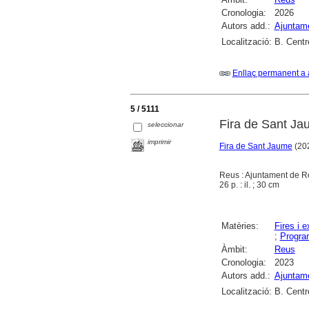
Cronologia:
2026
Autors add.:
Ajuntam
Localització:
B. Centr
Enllaç permanent a 
5 / 5111
Fira de Sant Jau
seleccionar
imprimir
Fira de Sant Jaume
(202
Reus : Ajuntament de R
26 p. : il. ; 30 cm
Matèries:
Fires i 
;
Progra
Àmbit:
Reus
Cronologia:
2023
Autors add.:
Ajuntam
Localització:
B. Centr