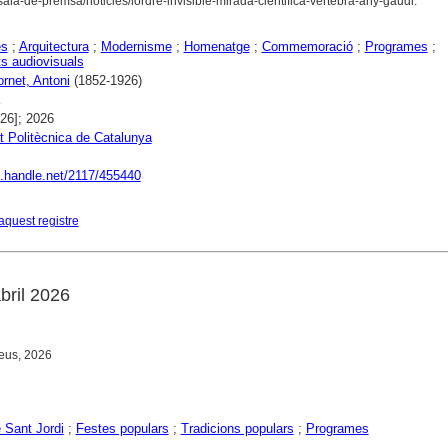
ala-de-premsa/noticies/lordre-invisible-mirada-cientifica-vertebra-any-gaudi.
es
;
Arquitectura
;
Modernisme
;
Homenatge
;
Commemoració
;
Programes
;
 audiovisuals
rnet, Antoni
(1852-1926)
926]; 2026
t Politècnica de Catalunya
dl.handle.net/2117/455440
aquest registre
abril 2026
eus, 2026
 Sant Jordi
;
Festes populars
;
Tradicions populars
;
Programes