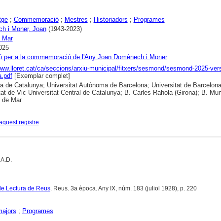
tge
;
Commemoració
;
Mestres
;
Historiadors
;
Programes
h i Moner, Joan
(1943-2023)
e Mar
025
ó per a la commemoració de l'Any Joan Domènech i Moner
www.lloret.cat/ca/seccions/arxiu-municipal/fitxers/sesmond/sesmond-2025-vers
a.pdf
[Exemplar complet]
ca de Catalunya; Universitat Autònoma de Barcelona; Universitat de Barcelona
tat de Vic-Universitat Central de Catalunya; B. Carles Rahola (Girona); B. Mun
t de Mar
aquest registre
 A.D.
de Lectura de Reus
. Reus. 3a època. Any IX, núm. 183 (juliol 1928), p. 220
majors
;
Programes