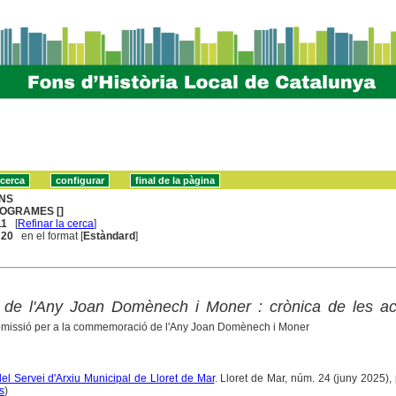
NS
OGRAMES []
11
[
Refinar la cerca
]
. 20
en el format [
Estàndard
]
e l'Any Joan Domènech i Moner : crònica de les acti
missió per a la commemoració de l'Any Joan Domènech i Moner
del Servei d'Arxiu Municipal de Lloret de Mar
. Lloret de Mar, núm. 24 (juny 2025), 
s
)