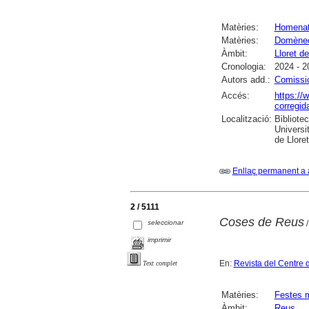
Matèries:
Homena
Matèries:
Domènec
Àmbit:
Lloret d
Cronologia:
2024 - 2
Autors add.:
Comissi
Accés:
https://
corregid
Localització:
Bibliote
Universi
de Llore
Enllaç permanent a 
2 / 5111
Coses de Reus
seleccionar
/
imprimir
En:
Revista del Centre 
Text complet
Matèries:
Festes 
Àmbit:
Reus