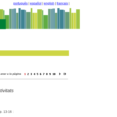
português
|
español
|
english
|
français
|
anar a la pàgina
vitats
p. 13-16 :