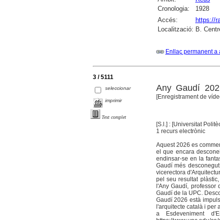
Cronologia:
1928
Accés:
https://
Localització:
B. Centr
Enllaç permanent a 
3 / 5111
Any Gaudí 2026:
seleccionar
[Enregistrament de víde
imprimir
Text complet
[S.l.] : [Universitat Pol
1 recurs electrònic
Aquest 2026 es commemor
el que encara desconei
endinsar-se en la fantas
Gaudí més desconegut, 
vicerectora d'Arquitec
pel seu resultat plàstic
l'Any Gaudí, professor 
Gaudí de la UPC. Descob
Gaudí 2026 està impuls
l'arquitecte català i pe
a Esdeveniment d'Es