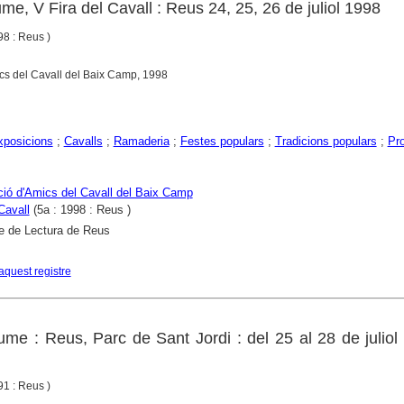
me, V Fira del Cavall : Reus 24, 25, 26 de juliol 1998
8 : Reus )
cs del Cavall del Baix Camp, 1998
exposicions
;
Cavalls
;
Ramaderia
;
Festes populars
;
Tradicions populars
;
Pr
ió d'Amics del Cavall del Baix Camp
Cavall
(5a : 1998 : Reus )
e de Lectura de Reus
aquest registre
ume : Reus, Parc de Sant Jordi : del 25 al 28 de juliol
1 : Reus )