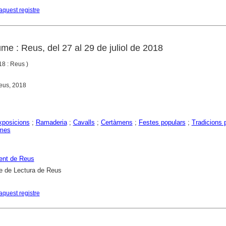
aquest registre
me : Reus, del 27 al 29 de juliol de 2018
8 : Reus )
eus, 2018
exposicions
;
Ramaderia
;
Cavalls
;
Certàmens
;
Festes populars
;
Tradicions 
mes
ent de Reus
e de Lectura de Reus
aquest registre