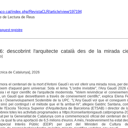
raco.cat/index.php/RevistaCLR/article/view/197194
e de Lectura de Reus
aquest registre
 descobrint l'arquitecte català des de la mirada cie
o]
itècnica de Catalunya], 2026
a el centenari de la mort d'Antoni Gaudí i es vol oferir una mirada nova, per des
xem d'aquest geni universal. Sota el lema "L'ordre invisible", l'Any Gaudí 2026
ia i el rigor científic de l'arquitecte modernista. "Volem reivindicar el coneixemen
un Gaudí que desvetllarem a través de coneixement científic", explica Elena F
tura i Desenvolupament Sostenible de la UPC. "L'Any Gaudí vol que el coneguem
, sinó pel contingut i el mètode que el fa arribar-hi", afegeix Galdric Santana, co
de l'Escola Tècnica Superior d'Arquitectura de Barcelona (ETSAB) i director de 
reix totes les activitats programades a https://consellantonigaudi.cat/programa-2
at per la Generalitat de Catalunya com a commemoració oficial del centenari de 
r a la qual fa una aportació de 6,5 milions d'euros. A més, l'esdeveniment ha estat de
pecial Interès Públic (EEIP) per part del Ministeri de Cultura de 