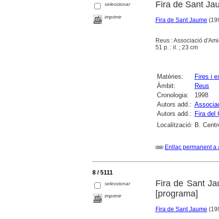
Fira de Sant Jau
seleccionar
imprimir
Fira de Sant Jaume
(199
Reus : Associació d'Ami
51 p. : il. ; 23 cm
Matèries:
Fires i 
Àmbit:
Reus
Cronologia:
1998
Autors add.:
Associac
Autors add.:
Fira del 
Localització:
B. Centr
Enllaç permanent a 
8 / 5111
Fira de Sant Ja
seleccionar
[programa]
imprimir
Fira de Sant Jaume
(199