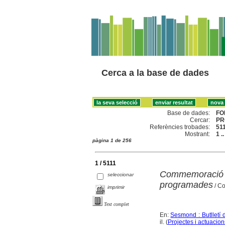
Cerca a la base de dades
Base de dades:
FO
Cercar:
PR
Referències trobades:
51
Mostrant:
1 .
pàgina 1 de 256
1 / 5111
Commemoració d
seleccionar
programades
/ Co
imprimir
Text complet
En:
Sesmond : Butlletí 
il. (
Projectes i actuacion