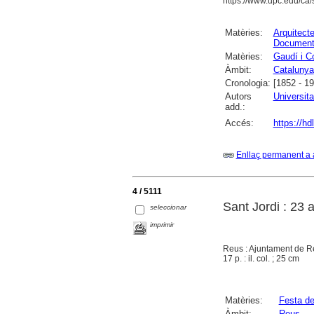
https://www.upc.edu/ca/s
Matèries:
Arquitect
Documents
Matèries:
Gaudí i Co
Àmbit:
Catalunya
Cronologia:
[1852 - 1
Autors
Universita
add.:
Accés:
https://h
Enllaç permanent a 
4 / 5111
Sant Jordi : 23 
seleccionar
imprimir
Reus : Ajuntament de R
17 p. : il. col. ; 25 cm
Matèries:
Festa de
Àmbit:
Reus