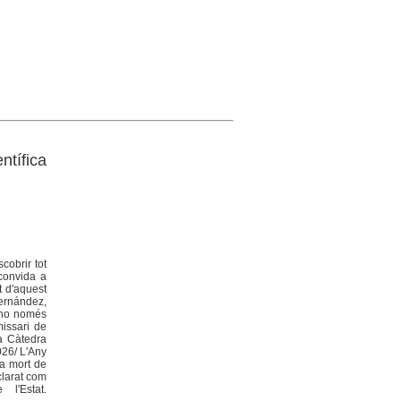
ntífica
cobrir tot
 convida a
t d'aquest
ernández,
 no només
missari de
la Càtedra
026/ L'Any
la mort de
clarat com
l'Estat.