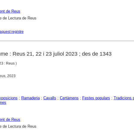
ent de Reus
e de Lectura de Reus
aquest registre
me : Reus 21, 22 i 23 juliol 2023 ; des de 1343
3 : Reus )
eus, 2023
exposicions
;
Ramaderia
;
Cavalls
;
Certàmens
;
Festes populars
;
Tradicions 
mes
ent de Reus
e de Lectura de Reus