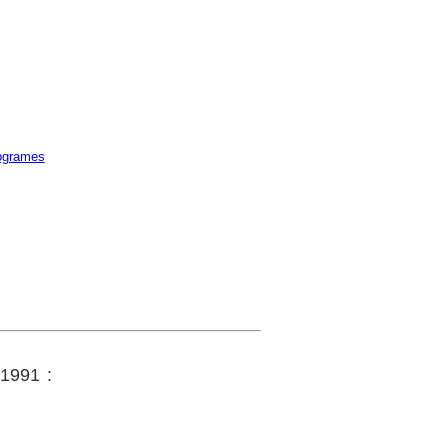
ogrames
 1991 :