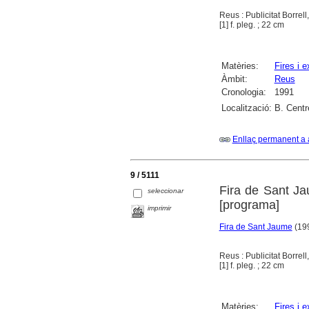
Reus : Publicitat Borrel
[1] f. pleg. ; 22 cm
Matèries:
Fires i 
Àmbit:
Reus
Cronologia:
1991
Localització:
B. Centr
Enllaç permanent a 
9 / 5111
Fira de Sant Ja
seleccionar
[programa]
imprimir
Fira de Sant Jaume
(199
Reus : Publicitat Borrel
[1] f. pleg. ; 22 cm
Matèries:
Fires i 