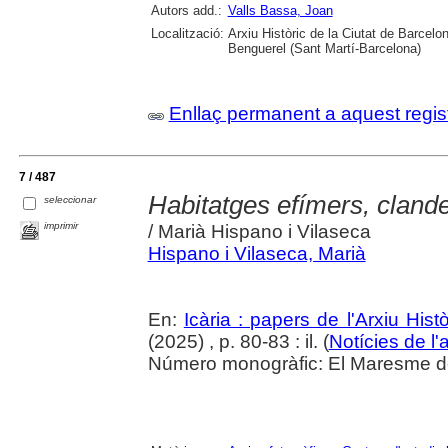
Autors add.:
Valls Bassa, Joan
Localització:
Arxiu Històric de la Ciutat de Barcel
Benguerel (Sant Martí-Barcelona)
Enllaç permanent a aquest regis
7 / 487
Habitatges efímers, clandes
seleccionar
imprimir
/ Marià Hispano i Vilaseca
Hispano i Vilaseca, Marià
En:
Icària : papers de l'Arxiu His
(2025) , p. 80-83 : il. (
Notícies de l'
Número monogràfic: El Maresme del 