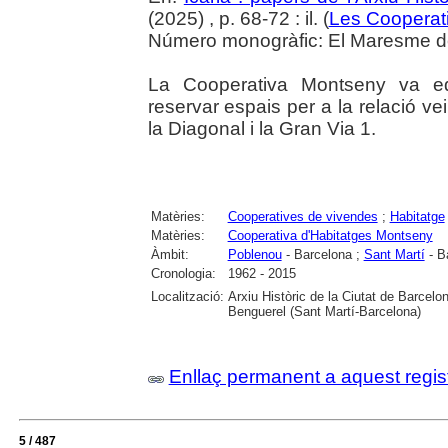
(2025) , p. 68-72 : il. (
Les Cooperat
Número monogràfic: El Maresme del 
La Cooperativa Montseny va edi
reservar espais per a la relació v
la Diagonal i la Gran Via 1.
Matèries:
Cooperatives de vivendes
;
Habitatge
Matèries:
Cooperativa d'Habitatges Montseny
Àmbit:
Poblenou
- Barcelona ;
Sant Martí
- B
Cronologia:
1962 - 2015
Localització:
Arxiu Històric de la Ciutat de Barcel
Benguerel (Sant Martí-Barcelona)
Enllaç permanent a aquest regis
5 / 487