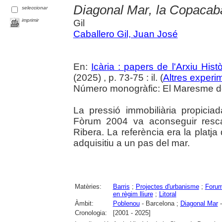
Diagonal Mar, la Copacab
seleccionar
imprimir
Gil
Caballero Gil, Juan José
En:
Icària : papers de l'Arxiu His
(2025) , p. 73-75 : il. (
Altres experim
Número monogràfic: El Maresme del 
La pressió immobiliària propiciad
Fòrum 2004 va aconseguir rescat
Ribera. La referència era la platja
adquisitiu a un pas del mar.
Matèries:
Barris
;
Projectes d'urbanisme
;
Forum
en règim lliure
;
Litoral
Àmbit:
Poblenou
- Barcelona ;
Diagonal Mar
-
Cronologia:
[2001 - 2025]