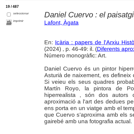
19 / 487
Daniel Cuervo : el paisatg
seleccionar
imprimir
Lafont, Àgata
En:
Icària : papers de l'Arxiu His
(2024) , p. 46-49: il. (
Diferents apro
Número monogràfic: Art.
Daniel Cuervo és un pintor hiperre
Asturià de naixement, es defineix 
Si veieu els seus quadres proba
Martín Royo, la pintora de Pob
hiperrealista , són dos autor
aproximació a l'art des dedues pe
ens porta en un viatge amb el tem
que Cuervo s'aproxima amb els se
gairebé amb una fotografia actual.