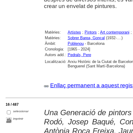
crear un envelat de pintures.
Matèries:
Artistes
;
Pintors
;
Art contemporani
;
Matèries:
Sobrer Barea, Gonçal
(1932-....)
Àmbit:
Poblenou
- Barcelona
Cronologia:
[1965 - 2024]
Autors add.:
Pedrals, Pere
Localització:
Arxiu Històric de la Ciutat de Barcel
Benguerel (Sant Martí-Barcelona)
Enllaç permanent a aquest regis
16 / 487
Una Generació de pintors 
seleccionar
imprimir
Rodó, Josep Baqué, Con
Antònia Roca Freixa, Jau