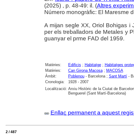
(2025) , p. 48-49: il. (
Altres experim
Número monogràfic: El Maresme del 
A mijan segle XX, Oriol Bohigas i J
per els treballadors de Metales y P
guanyar el prme FAD del 1959.
Matèries:
Edificis
;
Habitatge
;
Habitatges prote
Matèries:
Can Girona Macosa
;
MACOSA
Àmbit:
Poblenou
- Barcelona ;
Sant Martí
- B
Cronologia:
1928 - 2007
Localització:
Arxiu Històric de la Ciutat de Barcel
Benguerel (Sant Martí-Barcelona)
Enllaç permanent a aquest regis
2 / 487