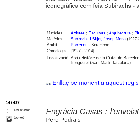
iconogràfica com feia Subirachs - a
Matèries:
Artistes
;
Escultors
;
Arquitectura
;
Pi
Matèries:
Subirachs i Sitjar, Josep Maria
(1927-
Àmbit:
Poblenou
- Barcelona
Cronologia:
[1927 - 2014]
Localització:
Arxiu Històric de la Ciutat de Barcel
Benguerel (Sant Martí-Barcelona)
Enllaç permanent a aquest regis
14 / 487
Engràcia Casas : l'envelat
seleccionar
imprimir
Pere Pedrals