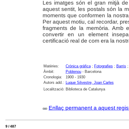
Les imatges són el gran mitjà d
aquest sentit, les postals són la 
moments que conformen la nostra vi
Per aquest motiu, cal recordar, pres
fragments de la memòria. Amb e
convertir en un element insepar
certificació real de com era la nostr
Matèries:
Crònica gràfica
;
Fotografies
;
Barris
Àmbit:
Poblenou
- Barcelona
Cronologia:
1900 - 1930
Autors add.:
Luque Silvestre, Joan Carles
Localització:
Biblioteca de Catalunya
Enllaç permanent a aquest regis
9 / 487