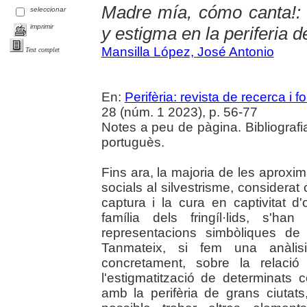
Madre mía, cómo canta!: C
seleccionar
imprimir
y estigma en la periferia 
Mansilla López, José Antonio
Text complet
En:
Perifèria: revista de recerca i 
28 (núm. 1 2023), p. 56-77
Notes a peu de pàgina. Bibliografi
portuguès.
Fins ara, la majoria de les aproxi
socials al silvestrisme, considerat
captura i la cura en captivitat d
família dels fringíl·lids, s'h
representacions simbòliques de l
Tanmateix, si fem una anàlisi
concretament, sobre la relaci
l'estigmatització de determinats c
amb la perifèria de grans ciutat