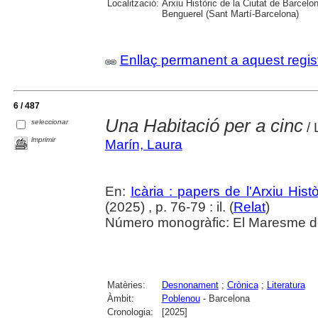
Localització:
Arxiu Històric de la Ciutat de Barcel
Benguerel (Sant Martí-Barcelona)
Enllaç permanent a aquest regis
6 / 487
Una Habitació per a cinc
seleccionar
/ 
imprimir
Marín, Laura
En:
Icària : papers de l'Arxiu His
(2025) , p. 76-79 : il. (
Relat
)
Número monogràfic: El Maresme del 
Matèries:
Desnonament
;
Crònica
;
Literatura
Àmbit:
Poblenou
- Barcelona
Cronologia:
[2025]