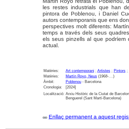
Martín Royo retrata el Poblenou, d
les restes industrials que han d
pintora de Poblenou, i Daniel Cue
autors contemporanis que ens don
perspectives molt diferents: Mart
temps a través dels seus quadre
els seus pinzells al que podríem
actual.
Matèries:
Art contemporani
;
Artistes
;
Pintors
;
Matèries:
Martín Royo, Neus
(1968-....)
Àmbit:
Poblenou
- Barcelona
Cronologia:
[2024]
Localització:
Arxiu Històric de la Ciutat de Barcel
Benguerel (Sant Martí-Barcelona)
Enllaç permanent a aquest regis