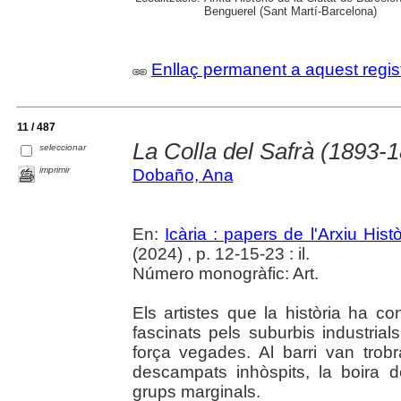
Benguerel (Sant Martí-Barcelona)
Enllaç permanent a aquest regis
11 / 487
La Colla del Safrà (1893-
seleccionar
imprimir
Dobaño, Ana
En:
Icària : papers de l'Arxiu His
(2024) , p. 12-15-23 : il.
Número monogràfic: Art.
Els artistes que la història ha c
fascinats pels suburbis industria
força vegades. Al barri van trobr
descampats inhòspits, la boira d
grups marginals.