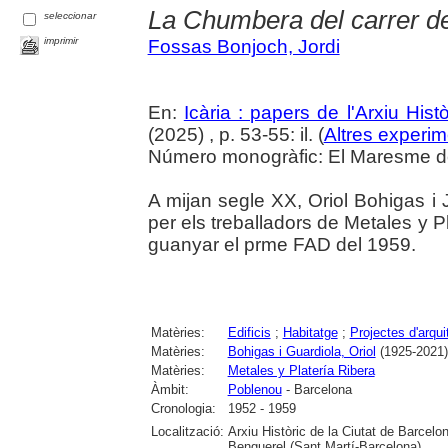
La Chumbera del carrer de
seleccionar
imprimir
Fossas Bonjoch, Jordi
En:
Icària : papers de l'Arxiu His
(2025) , p. 53-55: il. (
Altres experim
Número monogràfic: El Maresme del 
A mijan segle XX, Oriol Bohigas i J
per els treballadors de Metales y P
guanyar el prme FAD del 1959.
Matèries:
Edificis
;
Habitatge
;
Projectes d'arqui
Matèries:
Bohigas i Guardiola, Oriol
(1925-2021)
Matèries:
Metales y Platería Ribera
Àmbit:
Poblenou
- Barcelona
Cronologia:
1952 - 1959
Localització:
Arxiu Històric de la Ciutat de Barcel
Benguerel (Sant Martí-Barcelona)