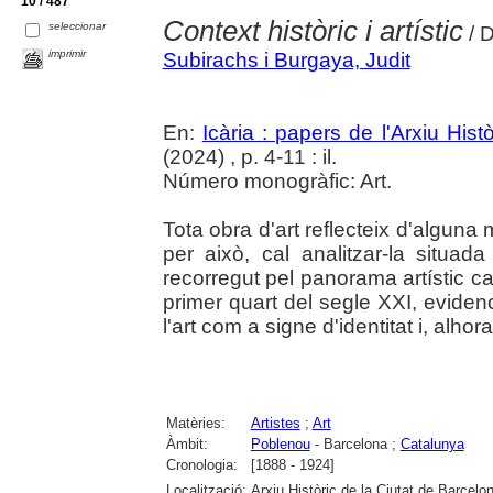
10 / 487
Context històric i artístic
seleccionar
/ D
imprimir
Subirachs i Burgaya, Judit
En:
Icària : papers de l'Arxiu His
(2024) , p. 4-11 : il.
Número monogràfic: Art.
Tota obra d'art reflecteix d'alguna
per això, cal analitzar-la situad
recorregut pel panorama artístic cat
primer quart del segle XXI, eviden
l'art com a signe d'identitat i, alhora
Matèries:
Artistes
;
Art
Àmbit:
Poblenou
- Barcelona ;
Catalunya
Cronologia:
[1888 - 1924]
Localització:
Arxiu Històric de la Ciutat de Barcel