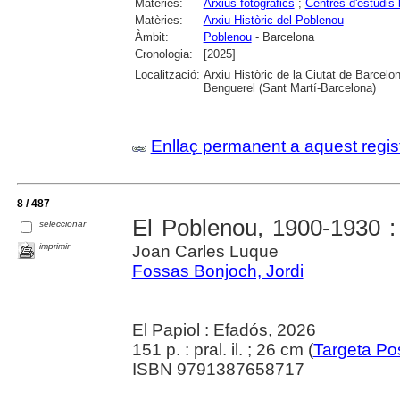
Matèries:
Arxius fotogràfics
;
Centres d'estudis 
Matèries:
Arxiu Històric del Poblenou
Àmbit:
Poblenou
- Barcelona
Cronologia:
[2025]
Localització:
Arxiu Històric de la Ciutat de Barcel
Benguerel (Sant Martí-Barcelona)
Enllaç permanent a aquest regis
8 / 487
El Poblenou, 1900-1930 : 
seleccionar
imprimir
Joan Carles Luque
Fossas Bonjoch, Jordi
El Papiol : Efadós, 2026
151 p. : pral. il. ; 26 cm (
Targeta Po
ISBN 9791387658717