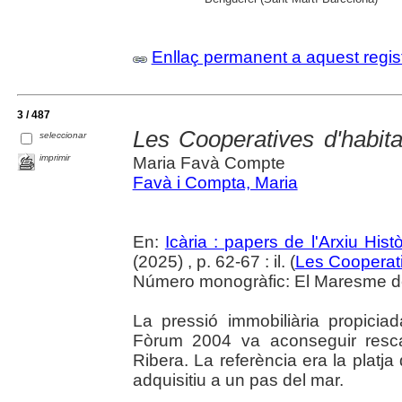
Enllaç permanent a aquest regis
3 / 487
Les Cooperatives d'habita
seleccionar
imprimir
Maria Favà Compte
Favà i Compta, Maria
En:
Icària : papers de l'Arxiu His
(2025) , p. 62-67 : il. (
Les Cooperat
Número monogràfic: El Maresme del 
La pressió immobiliària propiciad
Fòrum 2004 va aconseguir rescat
Ribera. La referència era la platja
adquisitiu a un pas del mar.