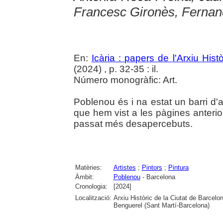
Francesc Gironès, Fernan
En:
Icària : papers de l'Arxiu His
(2024) , p. 32-35 : il.
Número monogràfic: Art.
Poblenou és i na estat un barri d'
que hem vist a les pàgines anterior
passat més desapercebuts.
Matèries:
Artistes
;
Pintors
;
Pintura
Àmbit:
Poblenou
- Barcelona
Cronologia:
[2024]
Localització:
Arxiu Històric de la Ciutat de Barcel
Benguerel (Sant Martí-Barcelona)