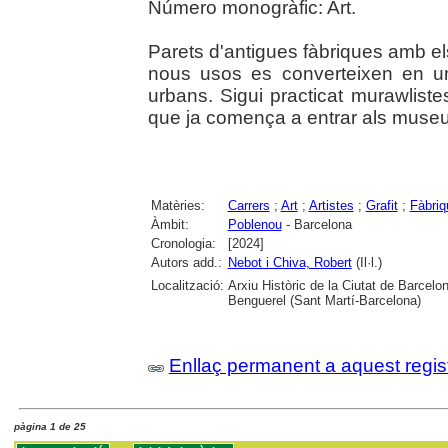
Número monogràfic: Art.
Parets d'antigues fàbriques amb els
nous usos es converteixen en una
urbans. Sigui practicat murawlistes
que ja comença a entrar als museu
Matèries:
Carrers
;
Art
;
Artistes
;
Grafit
;
Fàbriq
Àmbit:
Poblenou
- Barcelona
Cronologia:
[2024]
Autors add.:
Nebot i Chiva, Robert
(Il·l.)
Localització:
Arxiu Històric de la Ciutat de Barcel
Benguerel (Sant Martí-Barcelona)
Enllaç permanent a aquest regis
pàgina 1 de 25