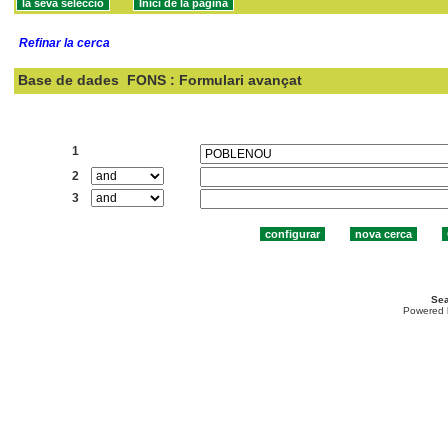
Refinar la cerca
Base de dades
FONS : Formulari avançat
Cercar:
1
2
3
Sea
Powered