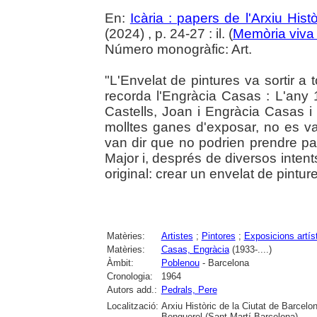
En:
Icària : papers de l'Arxiu His
(2024) , p. 24-27 : il. (
Memòria viva 
Número monogràfic: Art.
"L'Envelat de pintures va sortir a to
recorda l'Engràcia Casas : L'any 
Castells, Joan i Engràcia Casas 
molltes ganes d'exposar, no es v
van dir que no podrien prendre par
Major i, després de diversos intents
original: crear un envelat de pintur
Matèries:
Artistes
;
Pintores
;
Exposicions artís
Matèries:
Casas, Engràcia
(1933-....)
Àmbit:
Poblenou
- Barcelona
Cronologia:
1964
Autors add.:
Pedrals, Pere
Localització:
Arxiu Històric de la Ciutat de Barcel
Benguerel (Sant Martí-Barcelona)