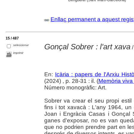
Enllaç permanent a aquest regis
15 / 487
Gonçal Sobrer : l'art xava
seleccionar
/
imprimir
En:
Icària : papers de l'Arxiu His
(2024) , p. 28-31 : il. (
Memòria viva 
Número monogràfic: Art.
Sobrer va crear el seu propi estil
fins i tot xavacà : L'any 1964, un 
Joan i Engràcia Casas i Gonçal 
ganes d'exposar, no es van queda
que no podrien prendre part en les
després de diversos intents, es van 