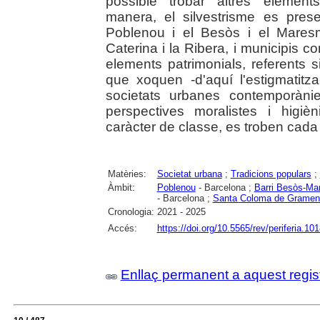
possible trobar altres element
manera, el silvestrisme es pre
Poblenou i el Besòs i el Mares
Caterina i la Ribera, i municipi
elements patrimonials, referents s
que xoquen -d'aquí l'estigmatitz
societats urbanes contemporàni
perspectives moralistes i higi
caràcter de classe, es troben cad
Matèries:
Societat urbana
;
Tradicions populars
;
Àmbit:
Poblenou
- Barcelona ;
Barri Besòs-M
- Barcelona ;
Santa Coloma de Gramen
Cronologia:
2021 - 2025
Accés:
https://doi.org/10.5565/rev/periferia.10
Enllaç permanent a aquest regis