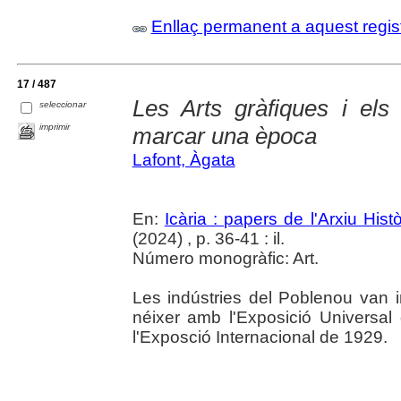
Enllaç permanent a aquest regis
17 / 487
Les Arts gràfiques i els
seleccionar
imprimir
marcar una època
Lafont, Àgata
En:
Icària : papers de l'Arxiu His
(2024) , p. 36-41 : il.
Número monogràfic: Art.
Les indústries del Poblenou van i
néixer amb l'Exposició Universal
l'Exposció Internacional de 1929.