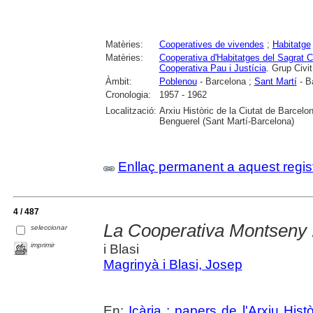
Matèries:
Cooperatives de vivendes
;
Habitatge
Matèries:
Cooperativa d'Habitatges del Sagrat 
Cooperativa Pau i Justícia
. Grup Civit
Àmbit:
Poblenou
- Barcelona ;
Sant Martí
- B
Cronologia:
1957 - 1962
Localització:
Arxiu Històric de la Ciutat de Barcel
Benguerel (Sant Martí-Barcelona)
Enllaç permanent a aquest regis
4 / 487
La Cooperativa Montseny : l
seleccionar
imprimir
i Blasi
Magrinyà i Blasi, Josep
En:
Icària : papers de l'Arxiu His