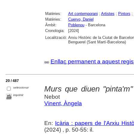
Matèries:
Art contemporani
;
Artistes
;
Pintors
;
Matèries:
Cuervo, Daniel
Àmbit:
Poblenou
- Barcelona
Cronologia:
[2024]
Localització:
Arxiu Històric de la Ciutat de Barcel
Benguerel (Sant Martí-Barcelona)
Enllaç permanent a aquest regis
20 / 487
Murs que diuen "pinta'm"
seleccionar
imprimir
Nebot
Vinent, Àngela
En:
Icària : papers de l'Arxiu His
(2024) , p. 50-55: il.