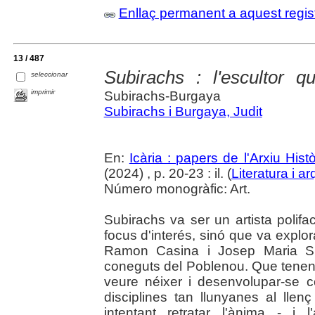
Enllaç permanent a aquest regis
13 / 487
Subirachs : l'escultor 
seleccionar
imprimir
Subirachs-Burgaya
Subirachs i Burgaya, Judit
En:
Icària : papers de l'Arxiu His
(2024) , p. 20-23 : il. (
Literatura i ar
Número monogràfic: Art.
Subirachs va ser un artista polif
focus d'interés, sinó que va explor
Ramon Casina i Josep Maria Su
coneguts del Poblenou. Que tenen
veure néixer i desenvolupar-se c
disciplines tan llunyanes al llen
intentant retratar l'ànima - i l