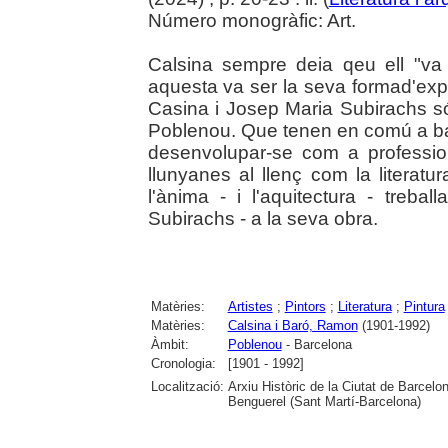
Número monogràfic: Art.
Calsina sempre deia qeu ell "va 
aquesta va ser la seva formad'expr
Casina i Josep Maria Subirachs s
Poblenou. Que tenen en comú a ban
desenvolupar-se com a profession
llunyanes al llenç com la literatur
l'ànima - i l'aquitectura - treba
Subirachs - a la seva obra.
Matèries:
Artistes
;
Pintors
;
Literatura
;
Pintura
Matèries:
Calsina i Baró, Ramon
(1901-1992)
Àmbit:
Poblenou
- Barcelona
Cronologia:
[1901 - 1992]
Localització:
Arxiu Històric de la Ciutat de Barcel
Benguerel (Sant Martí-Barcelona)