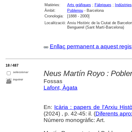
Matèries:
Arts gràfiques
;
Fàbriques
;
Indústries
Àmbit:
Poblenou
- Barcelona
Cronologia:
[1888 - 2000]
Localització:
Arxiu Històric de la Ciutat de Barcel
Benguerel (Sant Martí-Barcelona)
Enllaç permanent a aquest regis
18 / 487
Neus Martín Royo : Pobleno
seleccionar
imprimir
Fossas
Lafont, Àgata
En:
Icària : papers de l'Arxiu His
(2024) , p. 42-45: il. (
Diferents apro
Número monogràfic: Art.