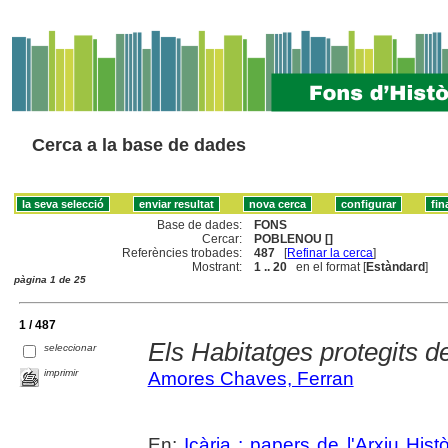
Cerca a la base de dades
Base de dades:
FONS
Cercar:
POBLENOU []
Referències trobades:
487
[
Refinar la cerca
]
Mostrant:
1 .. 20
en el format [
Estàndard
]
pàgina 1 de 25
1 / 487
Els Habitatges protegits 
seleccionar
imprimir
Amores Chaves, Ferran
En:
Icària : papers de l'Arxiu His