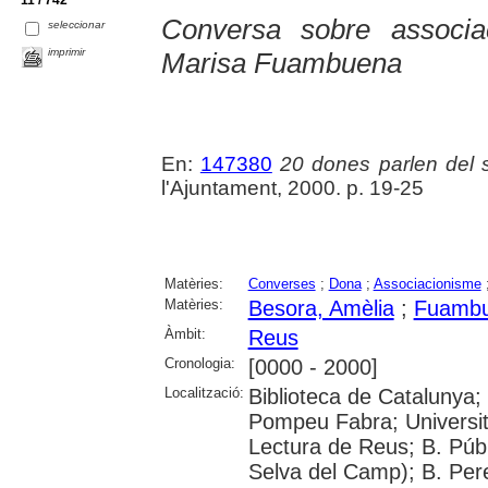
Conversa sobre associa
seleccionar
imprimir
Marisa Fuambuena
En:
147380
20 dones parlen del
l'Ajuntament, 2000. p. 19-25
Matèries:
Converses
;
Dona
;
Associacionisme
Matèries:
Besora, Amèlia
;
Fuambu
Àmbit:
Reus
Cronologia:
[0000 - 2000]
Localització:
Biblioteca de Catalunya; 
Pompeu Fabra; Universitat
Lectura de Reus; B. Públ
Selva del Camp); B. Per