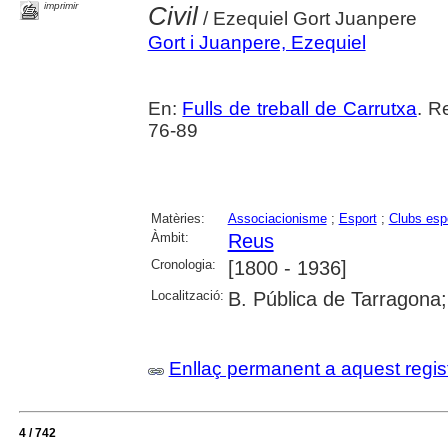
imprimir
Civil
/ Ezequiel Gort Juanpere
Gort i Juanpere, Ezequiel
En:
Fulls de treball de Carrutxa
. R
76-89
Matèries:
Associacionisme
;
Esport
;
Clubs esp
Àmbit:
Reus
Cronologia:
[1800 - 1936]
Localització:
B. Pública de Tarragona
Enllaç permanent a aquest regis
4 / 742