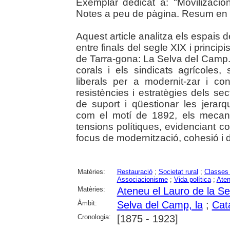
Exemplar dedicat a: "Movilizació
Notes a peu de pàgina. Resum en ca
Aquest article analitza els espais d
entre finals del segle XIX i princip
de Tarra-gona: La Selva del Camp.
corals i els sindicats agrícoles,
liberals per a modernit-zar i con
resistències i estratègies dels se
de suport i qüestionar les jerarq
com el motí de 1892, els mecani
tensions polítiques, evidenciant 
focus de modernització, cohesió i d
Matèries:
Restauració
;
Societat rural
;
Classes 
Associacionisme
;
Vida política
;
Ate
Matèries:
Ateneu el Lauro de la S
Àmbit:
Selva del Camp, la
;
Cat
Cronologia:
[1875 - 1923]