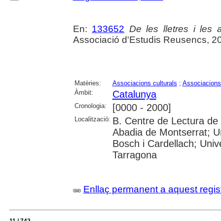
En:
133652
De les lletres i les a
Associació d'Estudis Reusencs, 2
Matèries:
Associacions culturals
;
Associacions
Àmbit:
Catalunya
Cronologia:
[0000 - 2000]
Localització:
B. Centre de Lectura de 
Abadia de Montserrat; U
Bosch i Cardellach; Univer
Tarragona
Enllaç permanent a aquest regis
11 / 742