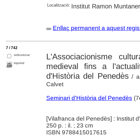
Localització:
Institut Ramon Muntaner;
Enllaç permanent a aquest regis
7 / 742
L'Associacionisme cult
seleccionar
imprimir
medieval fins a l'actual
d'Història del Penedès
/ a
Calvet
Seminari d'Història del Penedès
(7
[Vilafranca del Penedès] : Institu
250 p. : il. ; 23 cm
ISBN 9788415017615