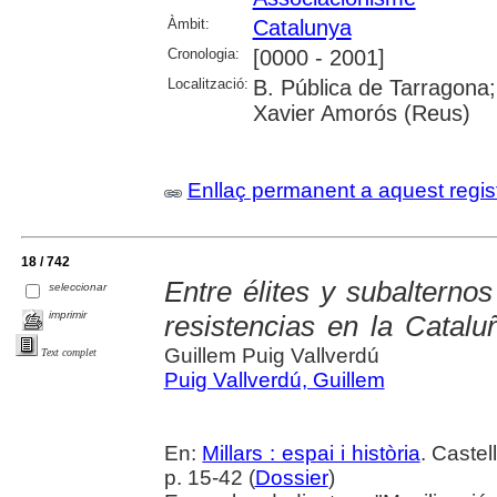
Àmbit:
Catalunya
Cronologia:
[0000 - 2001]
Localització:
B. Pública de Tarragona;
Xavier Amorós (Reus)
Enllaç permanent a aquest regis
18 / 742
Entre élites y subalternos
seleccionar
imprimir
resistencias en la Catalu
Guillem Puig Vallverdú
Text complet
Puig Vallverdú, Guillem
En:
Millars : espai i història
. Castel
p. 15-42 (
Dossier
)