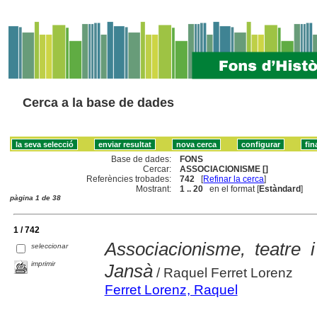
Cerca a la base de dades
Base de dades:
FONS
Cercar:
ASSOCIACIONISME []
Referències trobades:
742
[
Refinar la cerca
]
Mostrant:
1 .. 20
en el format [
Estàndard
]
pàgina 1 de 38
1 / 742
Associacionisme, teatre i
seleccionar
imprimir
Jansà
/ Raquel Ferret Lorenz
Ferret Lorenz, Raquel