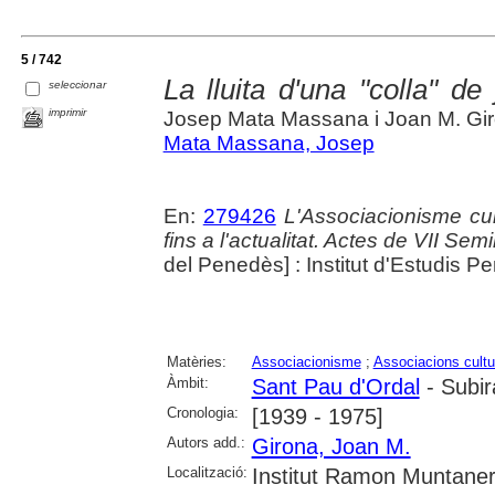
5 / 742
La lluita d'una "colla" d
seleccionar
imprimir
Josep Mata Massana i Joan M. Gi
Mata Massana, Josep
En:
279426
L'Associacionisme cu
fins a l'actualitat. Actes de VII Se
del Penedès] : Institut d'Estudis 
Matèries:
Associacionisme
;
Associacions cultu
Àmbit:
Sant Pau d'Ordal
- Subir
Cronologia:
[1939 - 1975]
Autors add.:
Girona, Joan M.
Localització:
Institut Ramon Muntaner;