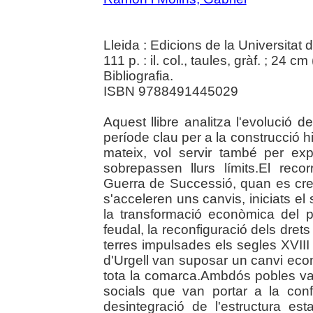
Lleida : Edicions de la Universitat 
111 p. : il. col., taules, gràf. ; 24 cm 
Bibliografia.
ISBN 9788491445029
Aquest llibre analitza l'evolució d
període clau per a la construcció h
mateix, vol servir també per ex
sobrepassen llurs límits.El recor
Guerra de Successió, quan es cre
s'acceleren uns canvis, iniciats el
la transformació econòmica del pa
feudal, la reconfiguració dels dret
terres impulsades els segles XVIII 
d'Urgell van suposar un canvi econ
tota la comarca.Ambdós pobles va
socials que van portar a la confi
desintegració de l'estructura e