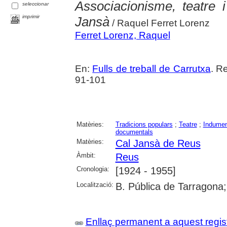
Associacionisme, teatre i
seleccionar
imprimir
Jansà
/ Raquel Ferret Lorenz
Ferret Lorenz, Raquel
En:
Fulls de treball de Carrutxa
. R
91-101
Matèries:
Tradicions populars
;
Teatre
;
Indumen
documentals
Matèries:
Cal Jansà de Reus
Àmbit:
Reus
Cronologia:
[1924 - 1955]
Localització:
B. Pública de Tarragona
Enllaç permanent a aquest regis