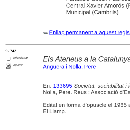
Central Xavier Amorós (
Municipal (Cambrils)
Enllaç permanent a aquest regis
9 / 742
Els Ateneus a la Catalunya
seleccionar
imprimir
Anguera i Nolla, Pere
En:
133695
Societat, sociabilitat 
Nolla, Pere. Reus : Associació d'
Editat en forma d'opuscle el 1985 
El Llamp.