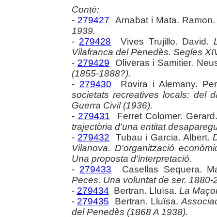
Conté:
-
279427
Arnabat i Mata. Ramon
1939.
-
279428
Vives Trujillo. David.
Vilafranca del Penedès. Segles XIV
-
279429
Oliveras i Samitier. Neu
(1855-1888?).
-
279430
Rovira i Alemany. Pe
societats recreatives locals: del d
Guerra Civil (1936).
-
279431
Ferret Colomer. Gerard
trajectòria d'una entitat desapareg
-
279432
Tubau i Garcia. Albert.
Vilanova. D'organització econòmi
Una proposta d'interpretació.
-
279433
Casellas Sequera. M
Peces. Una voluntat de ser. 1880-
-
279434
Bertran. Lluïsa.
La Maçone
-
279435
Bertran. Lluïsa.
Associac
del Penedès (1868 A 1938).