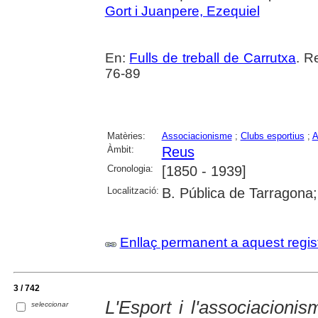
Gort i Juanpere, Ezequiel
En:
Fulls de treball de Carrutxa
. R
76-89
Matèries:
Associacionisme
;
Clubs esportius
;
A
Àmbit:
Reus
Cronologia:
[1850 - 1939]
Localització:
B. Pública de Tarragona
Enllaç permanent a aquest regis
3 / 742
L'Esport i l'associacioni
seleccionar