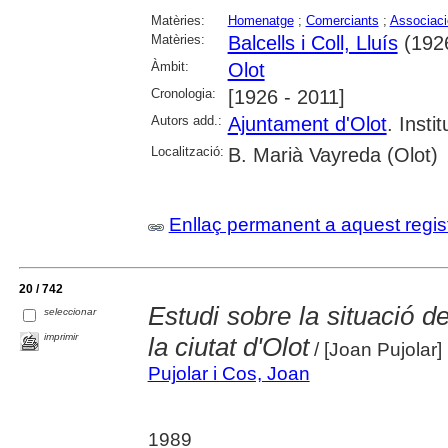
Matèries:
Homenatge
;
Comerciants
;
Associac
Matèries:
Balcells i Coll, Lluís
(192
Àmbit:
Olot
Cronologia:
[1926 - 2011]
Autors add.:
Ajuntament d'Olot
. Insti
Localització:
B. Marià Vayreda (Olot)
Enllaç permanent a aquest regis
20 / 742
Estudi sobre la situació de
seleccionar
imprimir
la ciutat d'Olot
/ [Joan Pujolar]
Pujolar i Cos, Joan
1989