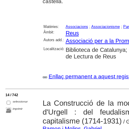
castellà.
Matèries:
Associacions
;
Associacionisme
;
Par
Àmbit:
Reus
Autors add.:
Associació per a la Prom
Localització:
Biblioteca de Catalunya; U
de Lectura de Reus
Enllaç permanent a aquest regis
14 / 742
La Construcció de la mod
seleccionar
imprimir
d'Urgell : del feudali
capitalisme (1714-1931)
/ 
Ramon i Molins, Gabriel