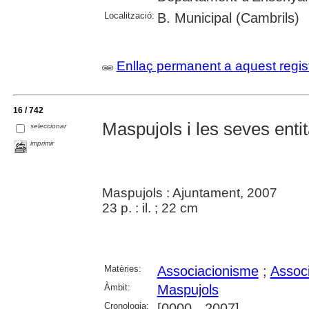
Localització:
B. Municipal (Cambrils)
Enllaç permanent a aquest regis
16 / 742
Maspujols i les seves entit
seleccionar
imprimir
Maspujols : Ajuntament, 2007
23 p. : il. ; 22 cm
Matèries:
Associacionisme
;
Assoc
Àmbit:
Maspujols
Cronologia:
[0000 - 2007]