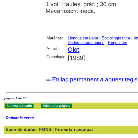
1 vol. : taules, gràf. ; 30 cm
Mecanoscrit inèdit.
Matèries:
Llengua catalana
;
Sociolingüística
;
Im
Dades estadístiques
;
Enquestes
Àmbit:
Olot
Cronologia:
[1989]
Enllaç permanent a aquest regis
pàgina 1 de 38
Refinar la cerca
Base de dades
FONS : Formulari avançat