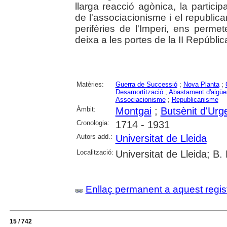
llarga reacció agònica, la particip
de l'associacionisme i el republica
perifèries de l'Imperi, ens perm
deixa a les portes de la II República.
Matèries:
Guerra de Successió
;
Nova Planta
;
Desamortització
;
Abastament d'aigüe
Associacionisme
;
Republicanisme
Àmbit:
Montgai
;
Butsènit d'Urge
Cronologia:
1714 - 1931
Autors add.:
Universitat de Lleida
Localització:
Universitat de Lleida; B.
Enllaç permanent a aquest regis
15 / 742