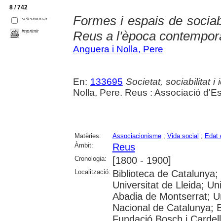
8 / 742
Formes i espais de sociabi
seleccionar
imprimir
Reus a l'època contempor
Anguera i Nolla, Pere
En:
133695
Societat, sociabilitat 
Nolla, Pere. Reus : Associació d'
Matèries:
Associacionisme
;
Vida social
;
Edat 
Àmbit:
Reus
Cronologia:
[1800 - 1900]
Localització:
Biblioteca de Catalunya;
Universitat de Lleida; U
Abadia de Montserrat; Univ
Nacional de Catalunya; 
Fundació Bosch i Cardell