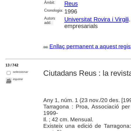
Àmbit:
Reus
Cronologia:
1996
Autors
Universitat Rovira i Virgili
add.:
empresarials
Enllaç permanent a aquest regis
13 / 742
Ciutadans Reus : la revist
seleccionar
imprimir
Any 1, núm. 1 (23 nov./20 des. [199
Tarragona : Proa, Associació per
1999-
Il. ; 42 cm. Mensual.
Existeix una edició de Tarragona