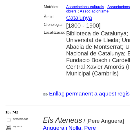
Matèries:
Associacions culturals
;
Associacions
obrers
;
Associacionisme
Àmbit:
Catalunya
Cronologia:
[1800 - 1900]
Localització:
Biblioteca de Catalunya;
Universitat de Lleida; U
Abadia de Montserrat; Univ
Nacional de Catalunya; 
Fundació Bosch i Cardell
Central Xavier Amorós (
Municipal (Cambrils)
Enllaç permanent a aquest regis
10 / 742
Els Ateneus
seleccionar
/ [Pere Anguera]
imprimir
Anguera i Nolla, Pere