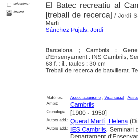
El Batec recreatiu al Cam
seleccionar
imprimir
[treball de recerca]
/ Jordi S
Martí
Sánchez Pujals, Jordi
Barcelona ; Cambrils : Gener
d'Ensenyament : INS Cambrils, Sem
63 f. : il., taules ; 30 cm
Treball de recerca de batxillerat. T
Matèries:
Associacionisme
;
Vida social
;
Assoc
Àmbit:
Cambrils
Cronologia:
[1900 - 1950]
Autors add.:
Queral Martí, Helena
(Dir
Autors add.:
IES Cambrils
. Seminari 
Departament d'Ensenya