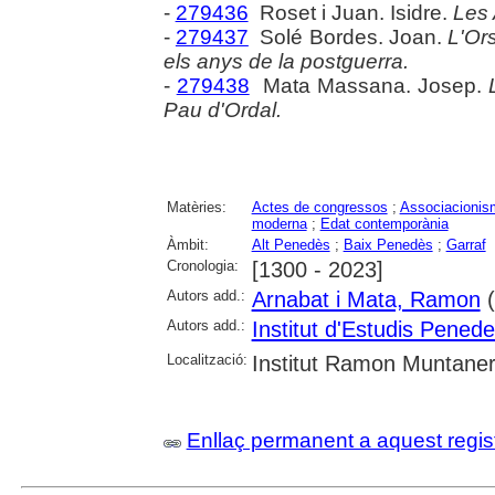
-
279436
Roset i Juan. Isidre.
Les 
-
279437
Solé Bordes. Joan.
L'Ors
els anys de la postguerra.
-
279438
Mata Massana. Josep.
Pau d'Ordal.
Matèries:
Actes de congressos
;
Associacionis
moderna
;
Edat contemporània
Àmbit:
Alt Penedès
;
Baix Penedès
;
Garraf
Cronologia:
[1300 - 2023]
Autors add.:
Arnabat i Mata, Ramon
(
Autors add.:
Institut d'Estudis Pened
Localització:
Institut Ramon Muntaner;
Enllaç permanent a aquest regis