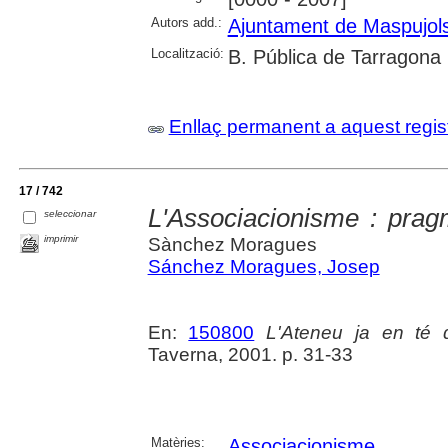
Autors add.:
Ajuntament de Maspujol
Localització:
B. Pública de Tarragona
Enllaç permanent a aquest regis
17 / 742
L'Associacionisme : pra
seleccionar
imprimir
Sànchez Moragues
Sánchez Moragues, Josep
En:
150800
L'Ateneu ja en té 
Taverna, 2001. p. 31-33
Matèries:
Associacionisme