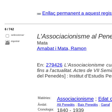
Enllaç permanent a aquest regis
6 / 742
L'Associacionisme al Pen
seleccionar
imprimir
Mata
Arnabat i Mata, Ramon
En:
279426
L'Associacionisme cu
fins a l'actualitat. Actes de VII Se
del Penedès] : Institut d'Estudis 
Matèries:
Associacionisme
;
Edat 
Àmbit:
Alt Penedès
;
Baix Penedès
;
Garraf
Cronologia:
1840 - 1939