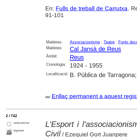
En:
Fulls de treball de Carrutxa
. R
91-101
Matèries:
Associacionisme
;
Teatre
;
Fonts doc
Matèries:
Cal Jansà de Reus
Àmbit:
Reus
Cronologia:
1924 - 1955
Localització:
B. Pública de Tarragona
Enllaç permanent a aquest regis
2 / 742
L'Esport i l'associacioni
seleccionar
imprimir
Civil
/ Ezequiel Gort Juanpere