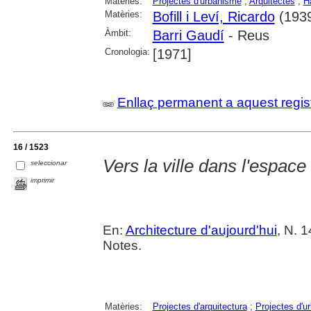
Matèries:
Projectes d'urbanisme
;
Arquitectes
;
H
Matèries:
Bofill i Leví, Ricardo
(1939
Àmbit:
Barri Gaudí
- Reus
Cronologia:
[1971]
Enllaç permanent a aquest regis
16 / 1523
Vers la ville dans l'espace
seleccionar
imprimir
En:
Architecture d'aujourd'hui
, N. 1
Notes.
Matèries:
Projectes d'arquitectura
;
Projectes d'u