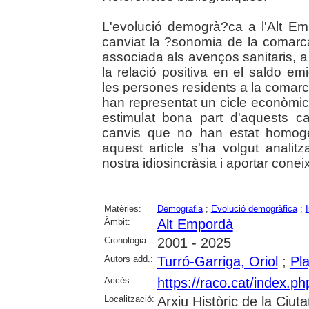
L'evolució demogrà?ca a l'Alt Em
canviat la ?sonomia de la comarca.
associada als avenços sanitaris, a 
la relació positiva en el saldo em
les persones residents a la comar
han representat un cicle econòmic 
estimulat bona part d'aquests c
canvis que no han estat homoge
aquest article s'ha volgut analitz
nostra idiosincràsia i aportar conei
Matèries:
Demografia
;
Evolució demogràfica
;
Àmbit:
Alt Empordà
Cronologia:
2001 - 2025
Autors add.:
Turró-Garriga, Oriol
;
Pl
Accés:
https://raco.cat/index.
Localització:
Arxiu Històric de la Ciut