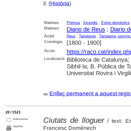
il. (
Història
)
Matèries:
Premsa
;
Incendis
;
Estris domèstics
Matèries:
Diario de Reus
;
Diario 
Àmbit:
Reus
;
Tarragona
;
Tarragona, provínc
Cronologia:
[1800 - 1900]
Accés:
https://raco.cat/index.ph
Localització:
Biblioteca de Catalunya
Sibhil·la; B. Pública de
Universitat Rovira i Virgili
Enllaç permanent a aquest regis
20 / 1523
Ciutats de lloguer
seleccionar
/ text: Es
imprimir
Francesc Domènech