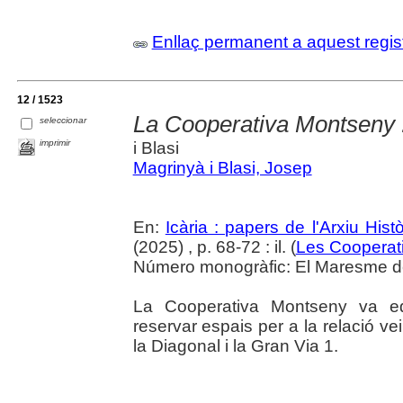
Enllaç permanent a aquest regis
12 / 1523
La Cooperativa Montseny : l
seleccionar
imprimir
i Blasi
Magrinyà i Blasi, Josep
En:
Icària : papers de l'Arxiu His
(2025) , p. 68-72 : il. (
Les Cooperat
Número monogràfic: El Maresme del 
La Cooperativa Montseny va edi
reservar espais per a la relació v
la Diagonal i la Gran Via 1.