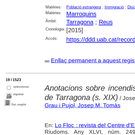
Matèries:
Població estrangera
;
Immigració
;
Disc
Matèries:
Marroquins
Àmbit:
Tarragona
;
Reus
Cronologia:
[2015]
Accés:
https://ddd.uab.cat/reco
Enllaç permanent a aquest regis
19 / 1523
Anotacions sobre incendi
seleccionar
imprimir
de Tarragona (s. XIX)
/ Jose
Grau i Pujol, Josep M. Tomàs
Text complet
En:
Lo Floc : revista del Centre 
Riudoms. Any XLVI, núm. 249 (