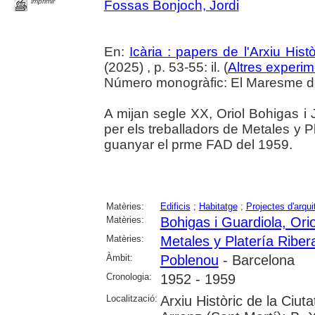
imprimir
Fossas Bonjoch, Jordi
En:
Icària : papers de l'Arxiu His
(2025) , p. 53-55: il. (
Altres experim
Número monogràfic: El Maresme del 
A mijan segle XX, Oriol Bohigas i J
per els treballadors de Metales y P
guanyar el prme FAD del 1959.
Matèries:
Edificis
;
Habitatge
;
Projectes d'arqui
Matèries:
Bohigas i Guardiola, Orio
Matèries:
Metales y Platería Riber
Àmbit:
Poblenou
- Barcelona
Cronologia:
1952 - 1959
Localització:
Arxiu Històric de la Ciu