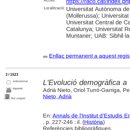
Accés:
https://raco.cat/index.
Localització:
Universitat Autònoma de
(Mollerussa); Universitat
Universitat Central de Ca
Catalunya; Universitat Rov
Muntaner; UAB: Sibhil·la
Enllaç permanent a aquest regis
3 / 1523
L'Evolució demogràfica a 
seleccionar
imprimir
Adrià Nieto, Oriol Turró-Garriga, 
Nieto, Adrià
Text complet
En:
Annals de l'Institut d'Estudis
, p. 227-246 : il. (
Història
)
Referències bibliogràfiques.