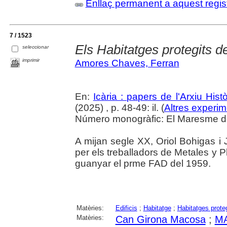
Enllaç permanent a aquest regis
7 / 1523
Els Habitatges protegits 
seleccionar
imprimir
Amores Chaves, Ferran
En:
Icària : papers de l'Arxiu His
(2025) , p. 48-49: il. (
Altres experim
Número monogràfic: El Maresme del 
A mijan segle XX, Oriol Bohigas i J
per els treballadors de Metales y P
guanyar el prme FAD del 1959.
Matèries:
Edificis
;
Habitatge
;
Habitatges prote
Matèries:
Can Girona Macosa
;
M