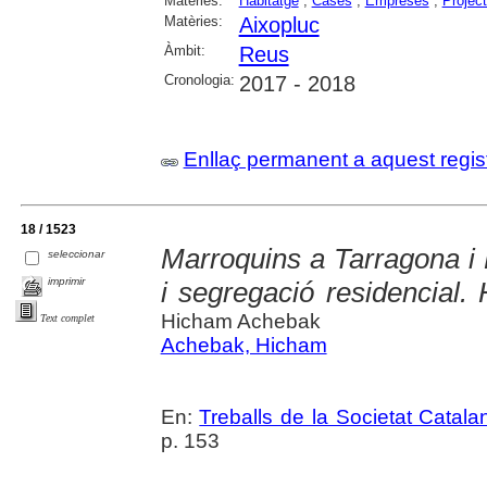
Matèries:
Habitatge
;
Cases
;
Empreses
;
Project
Matèries:
Aixopluc
Àmbit:
Reus
Cronologia:
2017 - 2018
Enllaç permanent a aquest regis
18 / 1523
Marroquins a Tarragona i
seleccionar
imprimir
i segregació residencial.
Hicham Achebak
Text complet
Achebak, Hicham
En:
Treballs de la Societat Catal
p. 153