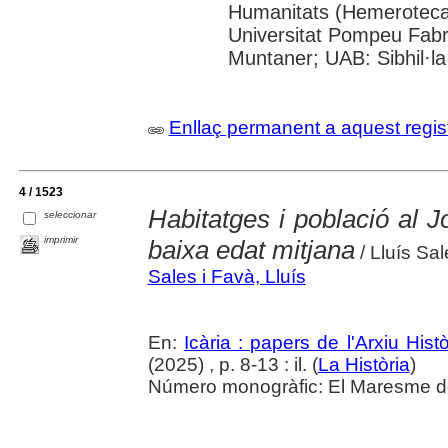
Humanitats (Hemeroteca);
Universitat Pompeu Fabra;
Muntaner; UAB: Sibhil·la
Enllaç permanent a aquest regis
4 / 1523
Habitatges i població al J
seleccionar
imprimir
baixa edat mitjana
/ Lluís Sal
Sales i Favà, Lluís
En:
Icària : papers de l'Arxiu His
(2025) , p. 8-13 : il. (
La Història
)
Número monogràfic: El Maresme del 