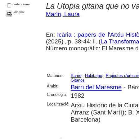
La Utopia gitana que no va
seleccionar
imprimir
Marín, Laura
En:
Icària : papers de l'Arxiu His
(2025) , p. 38-44: il. (
La Transforma
Número monogràfic: El Maresme del 
Matèries:
Barris
;
Habitatge
;
Projectes d'urban
Gitanos
Àmbit:
Barri del Maresme
- Bar
Cronologia:
1982
Localització:
Arxiu Històric de la Ciu
Arranz (Sant Martí); B. 
Barcelona)