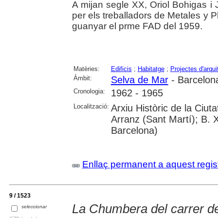
A mijan segle XX, Oriol Bohigas i J
per els treballadors de Metales y P
guanyar el prme FAD del 1959.
Matèries:
Edificis
;
Habitatge
;
Projectes d'arqui
Àmbit:
Selva de Mar
- Barcelon
Cronologia:
1962 - 1965
Localització:
Arxiu Històric de la Ciu
Arranz (Sant Martí); B. 
Barcelona)
Enllaç permanent a aquest regis
9 / 1523
La Chumbera del carrer de
seleccionar