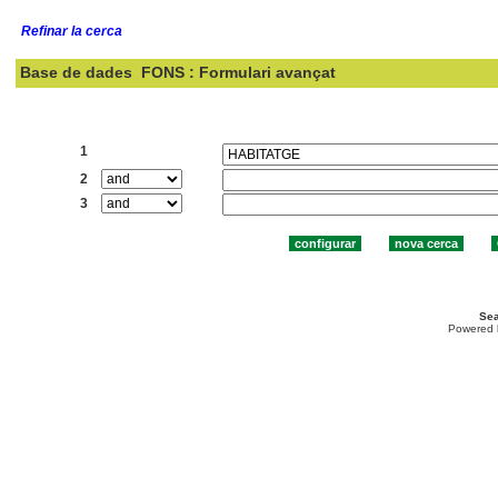
Refinar la cerca
Base de dades
FONS : Formulari avançat
Cercar:
1
2
3
Sea
Powered