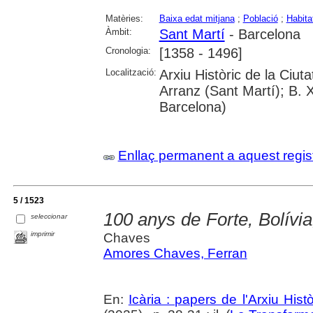
Matèries:
Baixa edat mitjana
;
Població
;
Habita
Àmbit:
Sant Martí
- Barcelona
Cronologia:
[1358 - 1496]
Localització:
Arxiu Històric de la Ciu
Arranz (Sant Martí); B. 
Barcelona)
Enllaç permanent a aquest regis
5 / 1523
100 anys de Forte, Bolívia
seleccionar
imprimir
Chaves
Amores Chaves, Ferran
En:
Icària : papers de l'Arxiu His