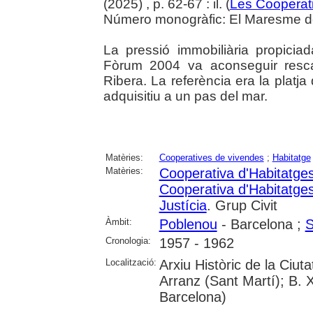
(2025) , p. 62-67 : il. (
Les Cooperat
Número monogràfic: El Maresme del 
La pressió immobiliària propiciad
Fòrum 2004 va aconseguir rescat
Ribera. La referència era la platja
adquisitiu a un pas del mar.
Matèries:
Cooperatives de vivendes
;
Habitatge
Matèries:
Cooperativa d'Habitatge
Cooperativa d'Habitatge
Justícia
. Grup Civit
Àmbit:
Poblenou
- Barcelona ;
S
Cronologia:
1957 - 1962
Localització:
Arxiu Històric de la Ciu
Arranz (Sant Martí); B. 
Barcelona)