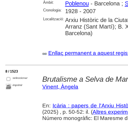
Àmbit:
Poblenou
- Barcelona ;
S
Cronologia:
1928 - 2007
Localització:
Arxiu Històric de la Ciu
Arranz (Sant Martí); B. 
Barcelona)
Enllaç permanent a aquest regis
8 / 1523
Brutalisme a Selva de Ma
seleccionar
imprimir
Vinent, Àngela
En:
Icària : papers de l'Arxiu His
(2025) , p. 50-52: il. (
Altres experim
Número monogràfic: El Maresme del 