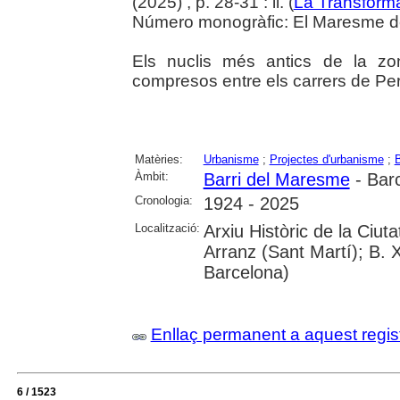
(2025) , p. 28-31 : il. (
La Transform
Número monogràfic: El Maresme del 
Els nuclis més antics de la z
compresos entre els carrers de Per
Matèries:
Urbanisme
;
Projectes d'urbanisme
;
B
Àmbit:
Barri del Maresme
- Bar
Cronologia:
1924 - 2025
Localització:
Arxiu Històric de la Ciu
Arranz (Sant Martí); B. 
Barcelona)
Enllaç permanent a aquest regis
6 / 1523