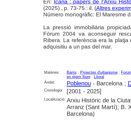
En:
Icària : papers de l'Arxiu His
(2025) , p. 73-75 : il. (
Altres experim
Número monogràfic: El Maresme del 
La pressió immobiliària propiciad
Fòrum 2004 va aconseguir rescat
Ribera. La referència era la platja
adquisitiu a un pas del mar.
Matèries:
Barris
;
Projectes d'urbanisme
;
Forum
en règim lliure
;
Litoral
Àmbit:
Poblenou
- Barcelona ;
D
Cronologia:
[2001 - 2025]
Localització:
Arxiu Històric de la Ciu
Arranz (Sant Martí); B. 
Barcelona)