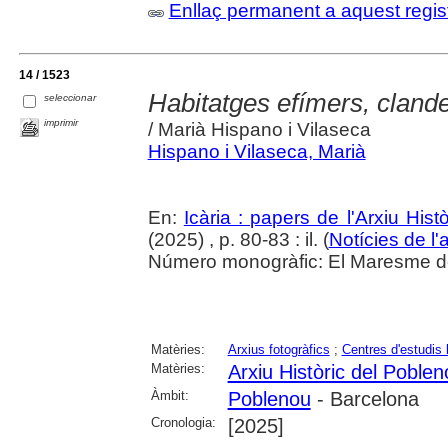
Enllaç permanent a aquest regis
14 / 1523
Habitatges efímers, clandes
seleccionar
imprimir
/ Marià Hispano i Vilaseca
Hispano i Vilaseca, Marià
En:
Icària : papers de l'Arxiu His
(2025) , p. 80-83 : il. (
Notícies de l'
Número monogràfic: El Maresme del 
Matèries:
Arxius fotogràfics
;
Centres d'estudis 
Matèries:
Arxiu Històric del Poblen
Àmbit:
Poblenou
- Barcelona
Cronologia:
[2025]