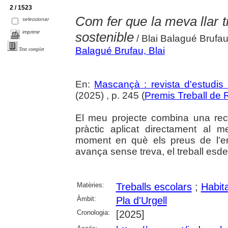
2 / 1523
Com fer que la meva llar tr
seleccionar
imprimir
sostenible
/ Blai Balagué Brufa
Balagué Brufau, Blai
Text complet
En:
Mascançà : revista d'estudis 
(2025) , p. 245 (
Premis Treball de
El meu projecte combina una rec
pràctic aplicat directament al 
moment en què els preus de l'ene
avança sense treva, el treball esd
Matèries:
Treballs escolars
;
Habit
Àmbit:
Pla d'Urgell
Cronologia:
[2025]