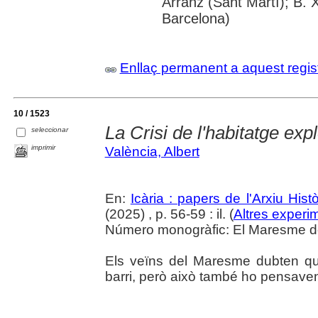
Arranz (Sant Martí); B. 
Barcelona)
Enllaç permanent a aquest regis
10 / 1523
La Crisi de l'habitatge expl
seleccionar
imprimir
València, Albert
En:
Icària : papers de l'Arxiu His
(2025) , p. 56-59 : il. (
Altres experim
Número monogràfic: El Maresme del 
Els veïns del Maresme dubten que 
barri, però això també ho pensaven