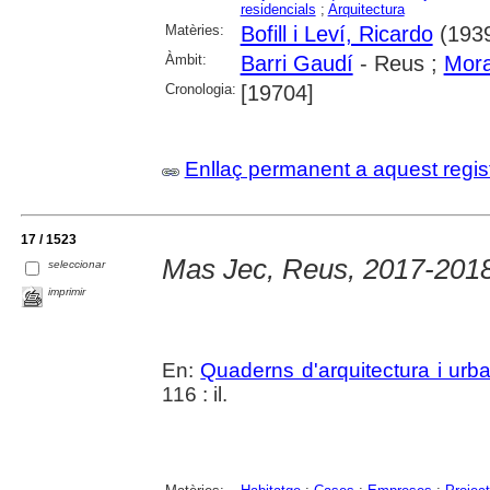
residencials
;
Arquitectura
Matèries:
Bofill i Leví, Ricardo
(1939
Àmbit:
Barri Gaudí
- Reus ;
Mora
Cronologia:
[19704]
Enllaç permanent a aquest regis
17 / 1523
Mas Jec, Reus, 2017-2018
seleccionar
imprimir
En:
Quaderns d'arquitectura i urb
116 : il.