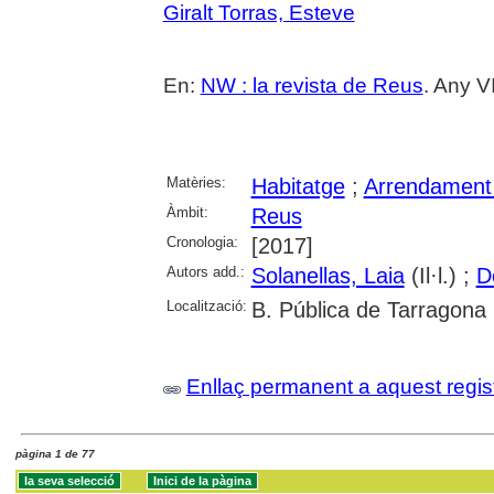
Giralt Torras, Esteve
En:
NW : la revista de Reus
. Any V
Matèries:
Habitatge
;
Arrendament
Àmbit:
Reus
Cronologia:
[2017]
Autors add.:
Solanellas, Laia
(Il·l.) ;
D
Localització:
B. Pública de Tarragona
Enllaç permanent a aquest regis
pàgina 1 de 77