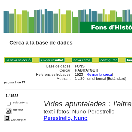
Cerca a la base de dades
Base de dades:
FONS
Cercar:
HABITATGE []
Referències trobades:
1523
[
Refinar la cerca
]
Mostrant:
1 .. 20
en el format [
Estàndard
]
pàgina 1 de 77
1 / 1523
Vides apuntalades : l'altr
seleccionar
imprimir
text i fotos: Nuno Perestrello
Perestrello, Nuno
Text complet