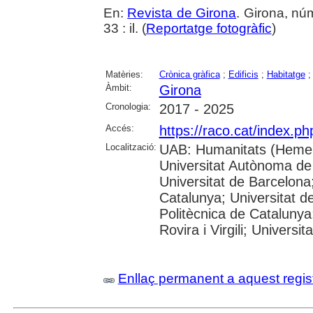
En:
Revista de Girona
. Girona, nú
33 : il. (
Reportatge fotogràfic
)
Matèries:
Crònica gràfica
;
Edificis
;
Habitatge
Àmbit:
Girona
Cronologia:
2017 - 2025
Accés:
https://raco.cat/index.p
Localització:
UAB: Humanitats (Hemer
Universitat Autònoma de
Universitat de Barcelona;
Catalunya; Universitat de
Politècnica de Catalunya
Rovira i Virgili; Universi
Enllaç permanent a aquest regis