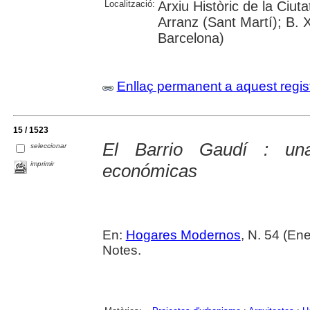
Localització:
Arxiu Històric de la Ciu
Arranz (Sant Martí); B. 
Barcelona)
Enllaç permanent a aquest regis
15 / 1523
El Barrio Gaudí : una
seleccionar
imprimir
económicas
En:
Hogares Modernos
, N. 54 (Ene
Notes.