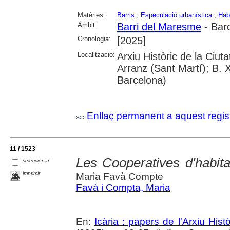
Matèries:
Barris
;
Especulació urbanística
;
Hab
Àmbit:
Barri del Maresme
- Bar
Cronologia:
[2025]
Localització:
Arxiu Històric de la Ciu
Arranz (Sant Martí); B. 
Barcelona)
Enllaç permanent a aquest regis
11 / 1523
Les Cooperatives d'habita
seleccionar
imprimir
Maria Favà Compte
Favà i Compta, Maria
En:
Icària : papers de l'Arxiu His