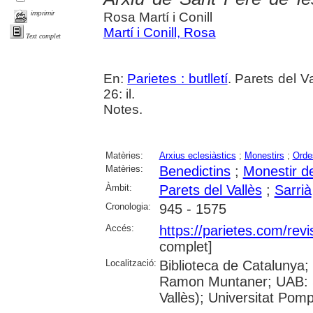
imprimir
Rosa Martí i Conill
Martí i Conill, Rosa
Text complet
En:
Parietes : butlletí
. Parets del V
26: il.
Notes.
Matèries:
Arxius eclesiàstics
;
Monestirs
;
Ordes
Matèries:
Benedictins
;
Monestir d
Àmbit:
Parets del Vallès
;
Sarrià
Cronologia:
945 - 1575
Accés:
https://parietes.com/revi
complet]
Localització:
Biblioteca de Catalunya; 
Ramon Muntaner; UAB: Sib
Vallès); Universitat Pompe