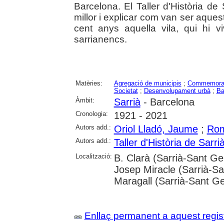
Barcelona. El Taller d'Història de 
millor i explicar com van ser aquest
cent anys aquella vila, qui hi 
sarrianencs.
Matèries:
Agregació de municipis
;
Commemora
Societat
;
Desenvolupament urbà
;
Ba
Àmbit:
Sarrià
- Barcelona
Cronologia:
1921 - 2021
Autors add.:
Oriol Lladó, Jaume
;
Rom
Autors add.:
Taller d'Història de Sarri
Localització:
B. Clarà (Sarrià-Sant Ge
Josep Miracle (Sarrià-Sa
Maragall (Sarrià-Sant G
Enllaç permanent a aquest regis