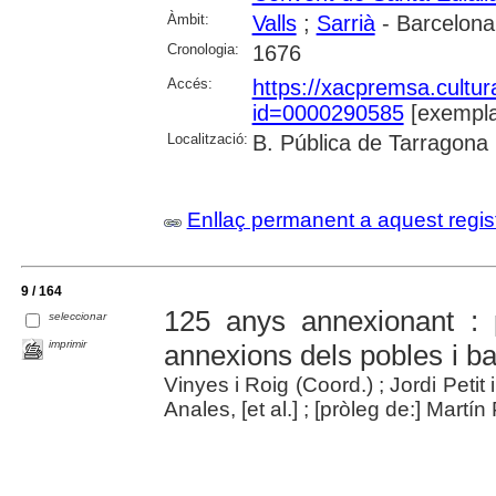
Àmbit:
Valls
;
Sarrià
- Barcelona
Cronologia:
1676
Accés:
https://xacpremsa.cultu
id=0000290585
[exempla
Localització:
B. Pública de Tarragona
Enllaç permanent a aquest regis
9 / 164
125 anys annexionant : p
seleccionar
imprimir
annexions dels pobles i ba
Vinyes i Roig (Coord.) ; Jordi Petit
Anales, [et al.] ; [pròleg de:] Mart