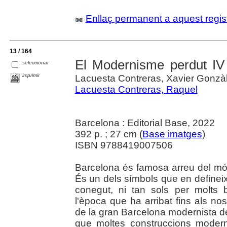
Enllaç permanent a aquest regis
13 / 164
El Modernisme perdut IV :
seleccionar
imprimir
Lacuesta Contreras, Xavier Gonzà
Lacuesta Contreras, Raquel
Barcelona : Editorial Base, 2022
392 p. ; 27 cm (
Base imatges
)
ISBN 9788419007506
Barcelona és famosa arreu del món
És un dels símbols que en defineixe
conegut, ni tan sols per molts b
l'època que ha arribat fins als n
de la gran Barcelona modernista de f
que moltes construccions modern