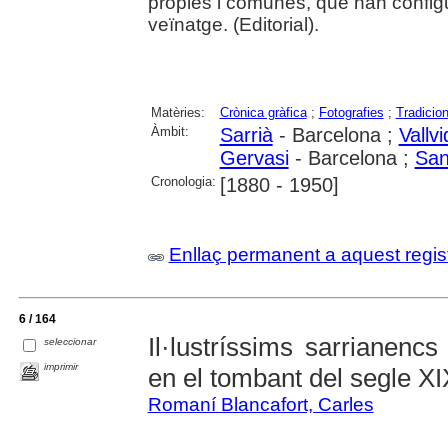
pròpies i comunes, que han configura
veïnatge. (Editorial).
Matèries:
Crònica gràfica
;
Fotografies
;
Tradicio
Àmbit:
Sarrià
- Barcelona ;
Vallv
Gervasi
- Barcelona ;
San
Cronologia:
[1880 - 1950]
Enllaç permanent a aquest regis
6 / 164
Il·lustríssims sarrianencs 
seleccionar
imprimir
en el tombant del segle XI
Romaní Blancafort, Carles