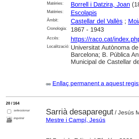
Matèries:
Borrell i Datzira, Joan
(1
Matèries:
Escolapis
Àmbit:
Castellar del Vallès
;
Moi
Cronologia:
1867 - 1943
Accés:
https://raco.cat/index.ph
Localització:
Universitat Autònoma de 
Barcelona; B. Pública Anto
Municipal de Castellar de
Enllaç permanent a aquest regis
20 / 164
Sarrià desaparegut
seleccionar
/ Jesús 
imprimir
Mestre i Campí, Jesús