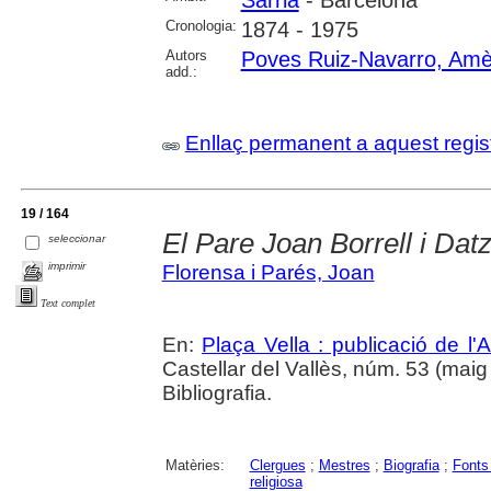
Sarrià
- Barcelona
Cronologia:
1874 - 1975
Autors
Poves Ruiz-Navarro, Amè
add.:
Enllaç permanent a aquest regis
19 / 164
El Pare Joan Borrell i Datz
seleccionar
imprimir
Florensa i Parés, Joan
Text complet
En:
Plaça Vella : publicació de l'A
Castellar del Vallès, núm. 53 (maig 2
Bibliografia.
Matèries:
Clergues
;
Mestres
;
Biografia
;
Fonts
religiosa