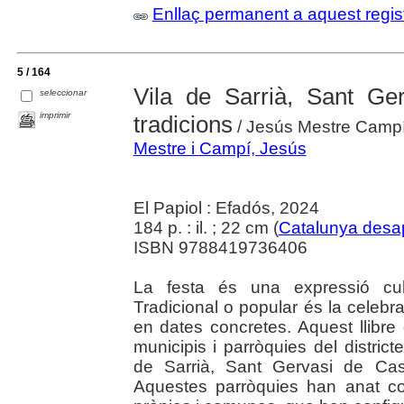
Enllaç permanent a aquest regis
5 / 164
Vila de Sarrià, Sant Gerv
seleccionar
imprimir
tradicions
/ Jesús Mestre Camp
Mestre i Campí, Jesús
El Papiol : Efadós, 2024
184 p. : il. ; 22 cm (
Catalunya desa
ISBN 9788419736406
La festa és una expressió cult
Tradicional o popular és la celebra
en dates concretes. Aquest llibre 
municipis i parròquies del distric
de Sarrià, Sant Gervasi de Cas
Aquestes parròquies han anat con