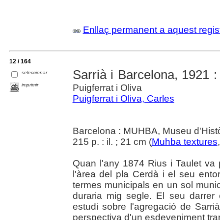
Enllaç permanent a aquest regis
12 / 164
Sarrià i Barcelona, 1921 : 
seleccionar
imprimir
Puigferrat i Oliva
Puigferrat i Oliva, Carles
Barcelona : MUHBA, Museu d'Histò
215 p. : il. ; 21 cm (
Muhba textures
Quan l'any 1874 Rius i Taulet va p
l'àrea del pla Cerdà i el seu ento
termes municipals en un sol munic
duraria mig segle. El seu darrer 
estudi sobre l'agregació de Sarr
perspectiva d'un esdeveniment tra