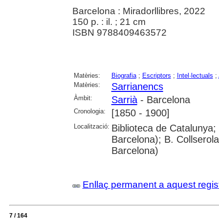
Barcelona : Miradorllibres, 2022
150 p. : il. ; 21 cm
ISBN 9788409463572
Matèries:
Biografia
;
Escriptors
;
Intel·lectuals
;
Matèries:
Sarrianencs
Àmbit:
Sarrià
- Barcelona
Cronologia:
[1850 - 1900]
Localització:
Biblioteca de Catalunya;
Barcelona); B. Collserol
Barcelona)
Enllaç permanent a aquest regis
7 / 164