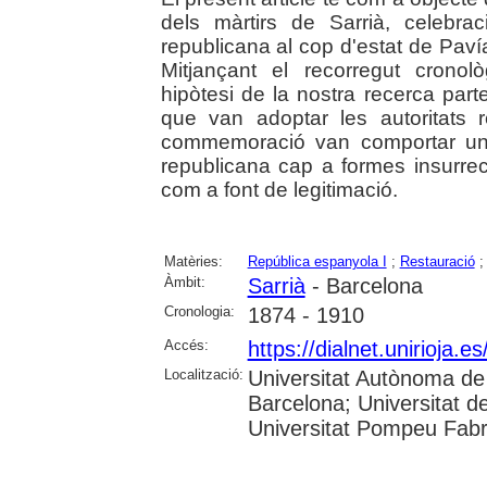
dels màrtirs de Sarrià, celebrac
republicana al cop d'estat de Paví
Mitjançant el recorregut cronol
hipòtesi de la nostra recerca part
que van adoptar les autoritats 
commemoració van comportar una r
republicana cap a formes insurrecc
com a font de legitimació.
Matèries:
República espanyola I
;
Restauració
Àmbit:
Sarrià
- Barcelona
Cronologia:
1874 - 1910
Accés:
https://dialnet.unirioja.
Localització:
Universitat Autònoma de 
Barcelona; Universitat de
Universitat Pompeu Fab