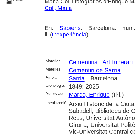
Maria Coll i fotografies d'Enrique 
Coll, Maria
En:
Sàpiens
. Barcelona, nú
il. (
L'experiència
)
Matèries:
Cementiris
;
Art funerari
Matèries:
Cementiri de Sarrià
Àmbit:
Sarrià
- Barcelona
Cronologia:
1849; 2025
Autors add.:
Marco, Enrique
(Il·l.)
Localització:
Arxiu Històric de la Ciut
Sabadell; Biblioteca de 
Reus; Universitat Autòno
Girona; Universitat Polit
Vic-Universitat Central 