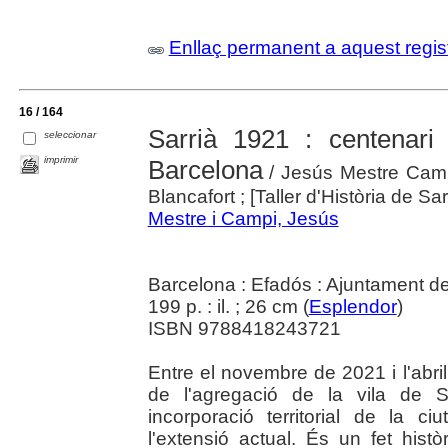
Enllaç permanent a aquest regis
16 / 164
Sarrià 1921 : centenari
seleccionar
imprimir
Barcelona
/ Jesús Mestre Camp
Blancafort ; [Taller d'Història de Sar
Mestre i Campi, Jesús
Barcelona : Efadós : Ajuntament d
199 p. : il. ; 26 cm (
Esplendor
)
ISBN 9788418243721
Entre el novembre de 2021 i l'ab
de l'agregació de la vila de S
incorporació territorial de la 
l'extensió actual. És un fet hist