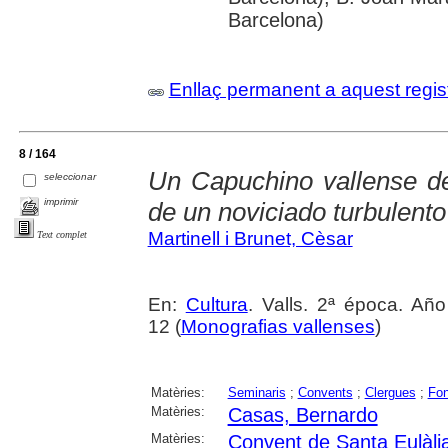
Barcelona)
Enllaç permanent a aquest regis
8 / 164
Un Capuchino vallense del
seleccionar
imprimir
de un noviciado turbulento
Martinell i Brunet, Cèsar
Text complet
En:
Cultura
. Valls. 2ª época. Añ
12 (
Monografias vallenses
)
Matèries:
Seminaris
;
Convents
;
Clergues
;
Fon
Matèries:
Casas, Bernardo
Matèries:
Convent de Santa Eulàlia