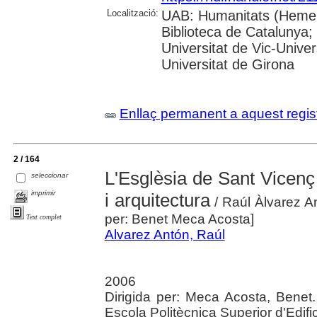
Localització:
UAB: Humanitats (Hemero
Biblioteca de Catalunya;
Universitat de Vic-Univer
Universitat de Girona
Enllaç permanent a aquest regis
2 / 164
L'Esglèsia de Sant Vicenç i
seleccionar
imprimir
i arquitectura
/ Raúl Àlvarez An
per: Benet Meca Acosta]
Text complet
Alvarez Antón, Raúl
2006
Dirigida per: Meca Acosta, Benet.
Escola Politècnica Superior d'Edif