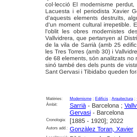
col·lecció El modernisme perdut, 
Lacuesta i el periodista Xavier
d'aquests elements destruïts, al
d'un moment cultural irrepetible.
l'oblit les obres modernistes d
Vallvidrera, que pertanyen al Distr
de la vila de Sarrià (amb 25 edif
les Tres Torres (amb 30) i Vallvidr
de 68 elements, són analitzats no 
sinó també des dels punts de vista 
Sant Gervasi i Tibidabo queden fora
Matèries:
Modernisme
;
Edificis
;
Arquitectura
;
Àmbit:
Sarrià
- Barcelona ;
Vallv
Gervasi
- Barcelona
Cronologia:
[1885 - 1920]; 2022
Autors add.:
Gonzàlez Toran, Xavier