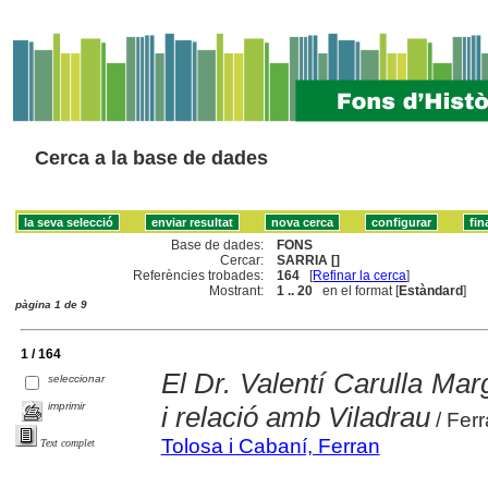
Cerca a la base de dades
Base de dades:
FONS
Cercar:
SARRIA []
Referències trobades:
164
[
Refinar la cerca
]
Mostrant:
1 .. 20
en el format [
Estàndard
]
pàgina 1 de 9
1 / 164
El Dr. Valentí Carulla Marg
seleccionar
imprimir
i relació amb Viladrau
/ Fer
Tolosa i Cabaní, Ferran
Text complet