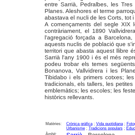
entre Sarrià, Pedralbes, les Tres 
Planes. Aleshores el terme parroquia
abastava el nucli de les Corts, tot 
A començaments del segle XIX le
contràriament, el 1890 Vallvidrer
l'agregació forçada a Barcelona,
aquests nuclis de població que s'in
territori que abasta aquest llibre 
Sarrià l'any 1900 i és el més rep
podeu trobar els temes següents: 
Bonanova, Vallvidrera i les Plane
Tibidabo i els primers cotxes; les
tradicionals, els tallers, les petit
emblemàtics; les escoles; les feste
històrics rellevants.
Matèries:
Crònica gràfica
;
Vida quotidiana
;
Foto
Urbanisme
;
Tradicions populars
;
Educ
Àmbit: