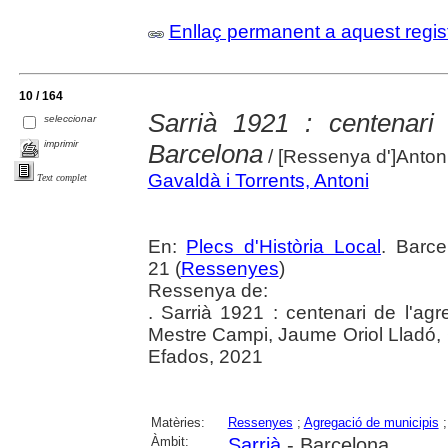
Enllaç permanent a aquest regis
10 / 164
Sarrià 1921 : centenari
seleccionar
imprimir
Barcelona
/ [Ressenya d']Anton
Gavaldà i Torrents, Antoni
Text complet
En:
Plecs d'Història Local
. Barc
21 (
Ressenyes
)
Ressenya de:
. Sarrià 1921 : centenari de l'ag
Mestre Campi, Jaume Oriol Lladó, 
Efados, 2021
Matèries:
Ressenyes
;
Agregació de municipis
Àmbit:
Sarrià
- Barcelona