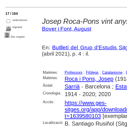
17 / 164
Josep Roca-Pons vint any
seleccionar
imprimir
Bover i Font, August
Text complet
En:
Butlletí del Grup d'Estudis Si
(abril 2021), p. 4 : il.
Matèries:
Professors
;
Filòlegs
;
Catalanisme
;
Matèries:
Roca i Pons, Josep
(191
Àmbit:
Sarrià
- Barcelona ;
Esta
Cronologia:
1914 - 2020; 2020
Accés:
https://www.ges-
sitges.org/app/downloa
t=1639580103
[exemplar
Localització:
B. Santiago Rusiñol (Sit