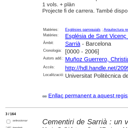
1 vols. + plàn
Projecte fi de carrera. També dispo
Matèries:
Esglésies parroquials
;
Arquitectura re
Matèries:
Església de Sant Vicenç 
Àmbit:
Sarrià
- Barcelona
Cronologia:
[0000 - 2006]
Autors add.:
Muñoz Guerrero, Christi
Accés:
http://hdl.handle.net/20
Localització:
Universitat Politècnica 
Enllaç permanent a aquest regis
3 / 164
Cementiri de Sarrià : un 
seleccionar
imprimir