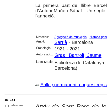
La primera part del llibre Barcel
d'Antoni Mañé i Sàbat : Un segle 
l'annexió.
Matèries:
Agregació de municipis
;
Història gene
Àmbit:
Sarrià
- Barcelona
Cronologia:
1921 - 2021
Autors add.:
Gras i Bartrolí, Jaume
Localització:
Biblioteca de Catalunya;
Barcelona)
Enllaç permanent a aquest regis
15 / 164
Arxiu de Sant Pere de les
seleccionar