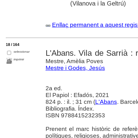
(Vilanova i la Geltrú)
Enllaç permanent a aquest regis
18 / 164
L'Abans. Vila de Sarrià : 
seleccionar
imprimir
Mestre, Amèlia Poves
Mestre i Godes, Jesús
2a ed.
El Papiol : Efadós, 2021
824 p. : il. ; 31 cm (
L'Abans
. Barce
Bibliografia. Índex.
ISBN 9788415232353
Prenent el marc històric de refer
polítiques, religioses, administrat