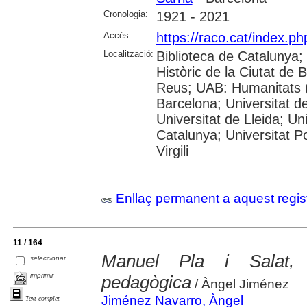
Cronologia:
1921 - 2021
Accés:
https://raco.cat/index.ph
Localització:
Biblioteca de Catalunya;
Històric de la Ciutat de
Reus; UAB: Humanitats (
Barcelona; Universitat de
Universitat de Lleida; Un
Catalunya; Universitat P
Virgili
Enllaç permanent a aquest regis
11 / 164
Manuel Pla i Salat, 
seleccionar
imprimir
pedagògica
/ Àngel Jiménez
Jiménez Navarro, Àngel
Text complet