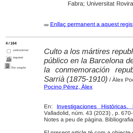
Fabra; Universitat Rovira i
Enllaç permanent a aquest regis
4 / 164
Culto a los mártires repub
seleccionar
imprimir
público en la Barcelona d
la conmemoración repub
Text complet
Sarrià (1875-1910)
/ Àlex Po
Pocino Pérez, Àlex
En:
Investigaciones Histórica
Valladolid, núm. 43 (2023) , p. 670-6
Notes a peu de pàgina. Bibliografi
El present article té com a object