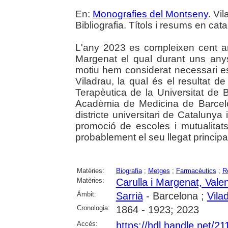
En:
Monografies del Montseny
. Vi
Bibliografia. Títols i resums en cata
L'any 2023 es compleixen cent an
Margenat el qual durant uns anys
motiu hem considerat necessari es
Viladrau, la qual és el resultat d
Terapèutica de la Universitat de
Acadèmia de Medicina de Barcelo
districte universitari de Cataluny
promoció de escoles i mutualitat
probablement el seu llegat principa
Matèries:
Biografia
;
Metges
;
Farmacèutics
;
Re
Matèries:
Carulla i Margenat, Valen
Àmbit:
Sarrià
- Barcelona ;
Vila
Cronologia:
1864 - 1923; 2023
Accés:
https://hdl.handle.net/2