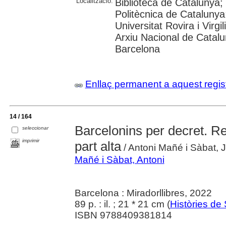
Localització:
Biblioteca de Catalunya; 
Politècnica de Catalunya
Universitat Rovira i Virg
Arxiu Nacional de Catalun
Barcelona
Enllaç permanent a aquest regis
14 / 164
Barcelonins per decret. Re
seleccionar
imprimir
part alta
/ Antoni Mañé i Sàbat, J
Mañé i Sàbat, Antoni
Barcelona : Miradorllibres, 2022
89 p. : il. ; 21 * 21 cm (
Històries de 
ISBN 9788409381814