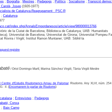
yes
;
Biografia
;
Mestres
;
Pedagogs
;
Polítics
;
Socialisme
;
Transició democ
i Carolà, Josep
(1920-1977)
ocialista de Catalunya-Reagrupament : PSC-R
;
Catalunya
977
raco.cat/index.php/AnnalsEmpordanesos/article/view/980000013766
stòric de la Ciutat de Barcelona; Biblioteca de Catalunya; UAB: Humanitats
eca); Universitat de Barcelona; Universitat de Girona; Universitat Pompeu Fa
at Rovira i Virgili; Institut Ramon Muntaner; UAB: Sibhil·la
aquest registre
abaté
/ Oriol Domingo Martí, Marina Sánchez Virgili, Tània Virgili Mestre
del Centre d'Estudis Riudomencs Arnau de Palomar
. Riudoms. Any XLVI, núm. 254 
: il. (
Encomanem lo parlar de Riudoms
)
catalana
;
Entrevistes
;
Pedagogs
abaté, Conxa
s
;
Baix Camp