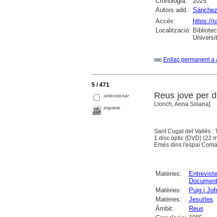
Cronologia:
2025
Autors add.:
Sánchez 
Accés:
https://
Localització:
Bibliote
Universi
Enllaç permanent a 
5 / 471
Reus jove per d
seleccionar
Llonch, Anna Solana]
imprimir
Sant Cugat del Vallès :
1 disc òptic (DVD) (22 m
Emès dins l'espai Coma
Matèries:
Entrevist
Documents
Matèries:
Puig i Jof
Matèries:
Jesuïtes
Àmbit:
Reus