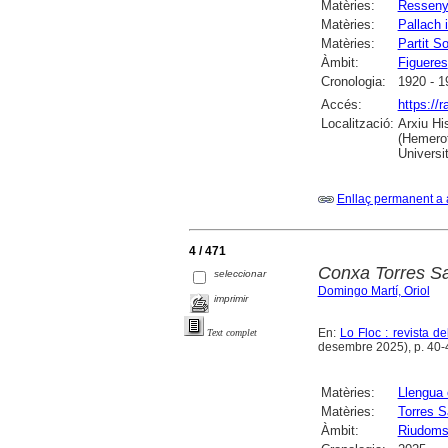
Matèries:
Ressen
Matèries:
Pallach 
Matèries:
Partit S
Àmbit:
Figueres
Cronologia:
1920 - 1
Accés:
https://
Localització:
Arxiu Hi
(Hemerot
Universit
Enllaç permanent a 
4 / 471
Conxa Torres S
seleccionar
Domingo Martí, Oriol
imprimir
En:
Lo Floc : revista 
Text complet
desembre 2025), p. 40-41 
Matèries:
Llengua 
Matèries:
Torres S
Àmbit:
Riudom