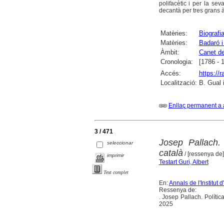
polifacètic i per la sev
decantà per tres grans à
Matèries:
Biografi
Matèries:
Badaró i
Àmbit:
Canet d
Cronologia:
[1786 - 
Accés:
https://
Localització:
B. Gual 
Enllaç permanent a 
3 / 471
Josep Pallach.
seleccionar
català
/ [ressenya de]
imprimir
Testart Guri, Albert
Text complet
En:
Annals de l'Institut
Ressenya de:
. Josep Pallach. Polític
2025