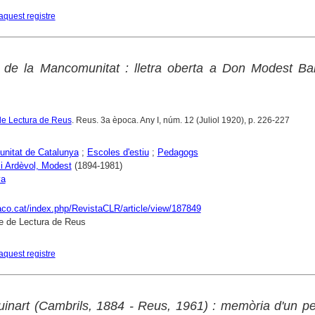
aquest registre
u de la Mancomunitat : lletra oberta a Don Modest Bar
de Lectura de Reus
. Reus. 3a època. Any I, núm. 12 (Juliol 1920), p. 226-227
nitat de Catalunya
;
Escoles d'estiu
;
Pedagogs
 i Ardèvol, Modest
(1894-1981)
ya
raco.cat/index.php/RevistaCLR/article/view/187849
e de Lectura de Reus
aquest registre
Guinart (Cambrils, 1884 - Reus, 1961) : memòria d'un 