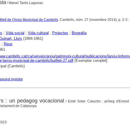
sta
/ Manel Tarés Lagunas
utlletí de l'Arxiu Municipal de Cambrils
. Cambrils, núm. 27 (novembre 2014), p. 2-3 : i
gs
;
Vida social
;
Vida cultural
;
Projectes
;
Biografia
Guinart, Lluís
(1884-1961)
s
;
Reus
961
www.cambrils.cat/ca/serveis/arxiu/patrimoni-cultural/publicacions/larxiu-tinform
de-larxiu-municipal-de-cambrils/butlleti-27.pdf
[Exemplar complet]
ipal (Cambrils)
aquest registre
ors : un pedagog vocacional
/ Emili Soler Calucho ; pròleg d'Ernest
 Parlament de Catalunya
 2023