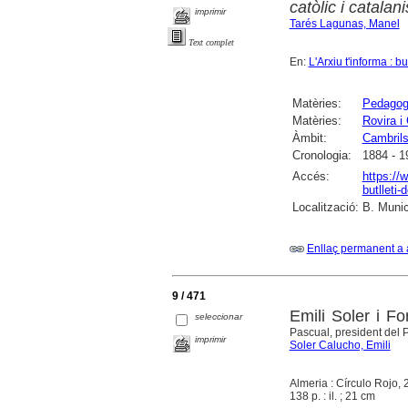
catòlic i catalani
imprimir
Tarés Lagunas, Manel
Text complet
En:
L'Arxiu t'informa : b
Matèries:
Pedago
Matèries:
Rovira i 
Àmbit:
Cambril
Cronologia:
1884 - 1
Accés:
https://
butlleti-
Localització:
B. Munic
Enllaç permanent a 
9 / 471
Emili Soler i F
seleccionar
Pascual, president del
imprimir
Soler Calucho, Emili
Almeria : Círculo Rojo,
138 p. : il. ; 21 cm