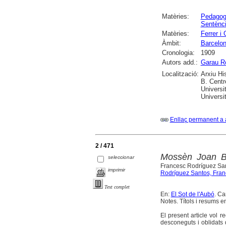
Matèries:
Pedago
Sentènc
Matèries:
Ferrer i
Àmbit:
Barcelo
Cronologia:
1909
Autors add.:
Garau Ro
Localització:
Arxiu Hi
B. Centr
Universi
Universi
Enllaç permanent a 
2 / 471
Mossèn Joan Bad
seleccionar
Francesc Rodríguez Sa
imprimir
Rodríguez Santos, Fran
Text complet
En:
El Sot de l'Aubó
. Ca
Notes. Títols i resums en
El present article vol 
desconeguts i oblidats 