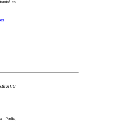
, també es
res
alisme
 : Pòrtic,