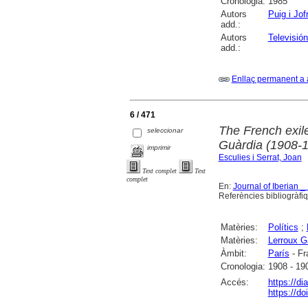
Cronologia:
1985
Autors
Puig i Jof
add.:
Autors
Televisió
add.:
Enllaç permanent a 
6 / 471
The French exile
seleccionar
Guàrdia (1908-
imprimir
Esculies i Serrat, Joan
Text complet
Text
complet
En:
Journal of Iberian _
Referències bibliogràfi
Matèries:
Polítics
;
Matèries:
Lerroux G
Àmbit:
París
- Fr
Cronologia:
1908 - 19
Accés:
https://di
https://d