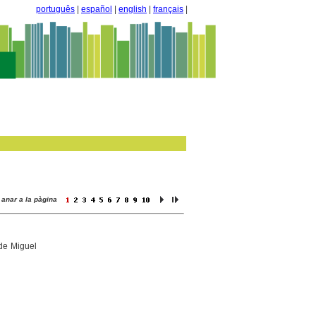
português
|
español
|
english
|
français
|
anar a la pàgina
 de Miguel