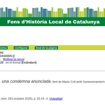
NS
DAGOGS []
1
[
Refinar la cerca
]
. 20
en el format [
Estàndard
]
a, una condemna anunciada
/ text de Maria Coll amb l'assessorament
 núm. 283 (octubre 2025), p. 20-24 : il. (
Actualitat
)