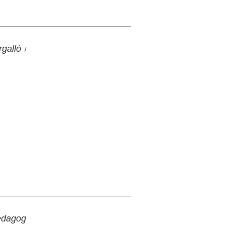
galló
/
pedagog