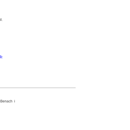
l.
a-
 Benach i