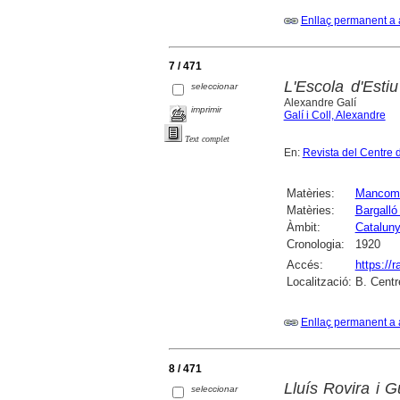
Enllaç permanent a 
7 / 471
L'Escola d'Esti
seleccionar
Alexandre Galí
imprimir
Galí i Coll, Alexandre
Text complet
En:
Revista del Centre 
Matèries:
Mancomu
Matèries:
Bargalló
Àmbit:
Catalun
Cronologia:
1920
Accés:
https://
Localització:
B. Centr
Enllaç permanent a 
8 / 471
Lluís Rovira i 
seleccionar