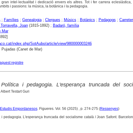
a gran intel·lectualitat i dedicació envers els altres. Tot i fer carrera eclesiàstica
mbits i passions: la música, la botànica i la pedagogia.
a
;
Famílies
;
Genealogia
;
Clergues
;
Músics
;
Botànics
;
Pedagogs
;
Carrete
 Torravella, Joan
(1815-1892) ;
Badaró, família
e Mar
1892]
raco.cat/index.php/SotAubo/article/view/980000003246
i Pujadas (Canet de Mar)
aquest registre
 Política i pedagogia. L'esperança truncada del soci
 Albert Testart Guri
 d'Estudis Empordanesos
. Figueres. Vol. 56 (2025) , p. 274-275 (
Ressenyes
)
a i pedagogia. L'esperança truncada del socialisme català / Joan Safont. Barcelona