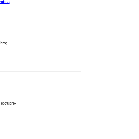
ràtica
bra;
(octubre-