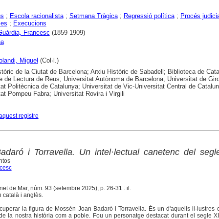
gs
;
Escola racionalista
;
Setmana Tràgica
;
Repressió política
;
Procés judicia
ies
;
Execucions
 Guàrdia, Francesc
(1859-1909)
na
landi, Miguel
(Col·l.)
stòric de la Ciutat de Barcelona; Arxiu Històric de Sabadell; Biblioteca de Cat
e de Lectura de Reus; Universitat Autònoma de Barcelona; Universitat de Gir
tat Politècnica de Catalunya; Universitat de Vic-Universitat Central de Catalu
tat Pompeu Fabra; Universitat Rovira i Virgili
aquest registre
aró i Torravella. Un intel·lectual canetenc del segl
ntos
cesc
net de Mar, núm. 93 (setembre 2025), p. 26-31 : il.
 català i anglès.
recuperar la figura de Mossèn Joan Badaró i Torravella. És un d'aquells il·lustres
de la nostra història com a poble. Fou un personatge destacat durant el segle X