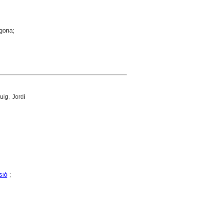
agona;
Puig, Jordi
sió
;