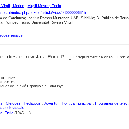
Virgili, Marina
;
Virgili Mestre, Tània
raco.cat/index.php/LoFloc/article/view/980000006815
ca de Catalunya; Institut Ramon Muntaner; UAB: Sibhil·la; B. Pública de Tarr
tat Pompeu Fabra; Universitat Rovira i Virgili
aquest registre
eu dies entrevista a Enric Puig
[Enregistrament de vídeo]
/ [Enric 
 TVE, 1985
in) so, col
rques de Televió Espanyola a Catalunya.
es
;
Clergues
;
Pedagogs
;
Joventut
;
Política municipal
;
Programes de televi
 audiovisuals
ra, Enric
(1945-....)