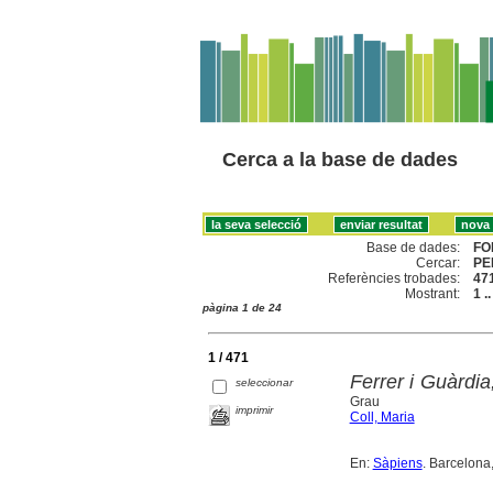
Cerca a la base de dades
Base de dades:
FO
Cercar:
PE
Referències trobades:
47
Mostrant:
1 .
pàgina 1 de 24
1 / 471
Ferrer i Guàrdi
seleccionar
Grau
imprimir
Coll, Maria
En:
Sàpiens
. Barcelona,