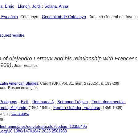
ra, Enric
;
Llonch, Jordi
;
Solana, Anna
n Española
. Catalunya ;
Generalitat de Catalunya
. Direcció General de Jovent
aquest registre
 of Alejandro Lerroux and his relationship with Francesc
1909)
/ Joan Esculies
 Latin American Studies
. Cardiff (UK). Vol. 31, núm. 2 (2025) , p. 193-208
ques. Resum en anglès.
Pedagogs
;
Exili
;
Restauració
;
Setmana Tràgica
;
Fonts documentals
arcía, Alejandro
(1864-1949) ;
Ferrer i Guàrdia, Francesc
(1859-1909)
ança ;
Catalunya
09
alnet.unirioja.es/servlet/articulo?codigo=10355495
oi.org/10.1080/14701847.2025.2501933