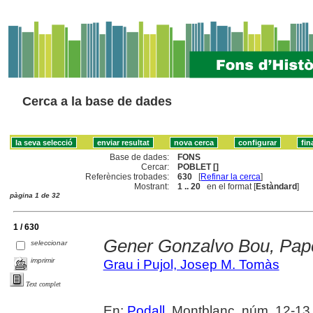
Cerca a la base de dades
Base de dades:
FONS
Cercar:
POBLET []
Referències trobades:
630
[
Refinar la cerca
]
Mostrant:
1 .. 20
en el format [
Estàndard
]
pàgina 1 de 32
1 / 630
Gener Gonzalvo Bou, Pape
seleccionar
imprimir
Grau i Pujol, Josep M. Tomàs
Text complet
En:
Podall
. Montblanc, núm. 12-13 