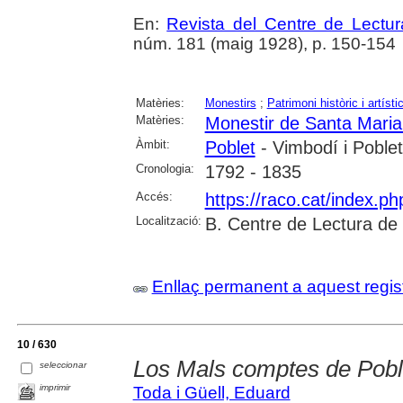
En:
Revista del Centre de Lectu
núm. 181 (maig 1928), p. 150-154
Matèries:
Monestirs
;
Patrimoni històric i artísti
Matèries:
Monestir de Santa Maria
Àmbit:
Poblet
- Vimbodí i Poblet
Cronologia:
1792 - 1835
Accés:
https://raco.cat/index.p
Localització:
B. Centre de Lectura de
Enllaç permanent a aquest regis
10 / 630
Los Mals comptes de Pobl
seleccionar
imprimir
Toda i Güell, Eduard