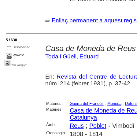
Enllaç permanent a aquest regis
5 / 630
Casa de Moneda de Reus
seleccionar
imprimir
Toda i Güell, Eduard
Text complet
En:
Revista del Centre de Lectu
núm. 214 (febrer 1931), p. 37-42
Matèries:
Guerra del Francès
;
Moneda
;
Defen
Matèries:
Casa de Moneda de Re
Catalunya
Àmbit:
Reus
;
Poblet
- Vimbodí i
Cronologia:
1808 - 1814