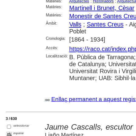
Matèries:
Arquitectes
;
Historiadors
;
Arquitectu
Matèries:
Martinell i Brunet, Cèsar
Matèries:
Monestir de Santes Cre
Àmbit:
Valls
;
Santes Creus
- Ai
Poblet
Cronologia:
[1864 - 1934]
Accés:
https://raco.cat/index.p
Localització:
B. Pública de Tarragona
de Catalunya; Universita
Universitat Rovira i Virgi
Muntaner; UAB: Sibhil·la
Enllaç permanent a aquest regis
3 / 630
Jaume Cascalls, escultor
seleccionar
imprimir
Liaño Martínez