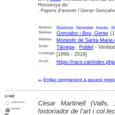
Ressenya de:
. Papers d'arxiver / Gener Gonzalv
Matèries:
Ressenyes
;
Homenatge
;
Arxivers
;
Hi
Matèries:
Gonzalvo i Bou, Gener
(1
Matèries:
Monestir de Santa Maria 
Àmbit:
Tàrrega
;
Poblet
- Vimbodí
Cronologia:
[1990 - 2016]
Accés:
https://raco.cat/index.ph
Enllaç permanent a aquest regis
2 / 630
Cèsar Martinell (Valls,
seleccionar
imprimir
historiador de l'art i col.le