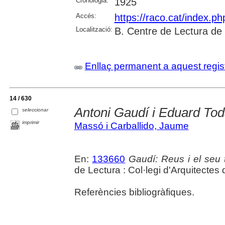
Cronologia:
1925
Accés:
https://raco.cat/index.p
Localització:
B. Centre de Lectura de
Enllaç permanent a aquest regis
14 / 630
Antoni Gaudí i Eduard To
seleccionar
imprimir
Massó i Carballido, Jaume
En:
133660
Gaudí: Reus i el seu
de Lectura : Col·legi d'Arquitectes
Referències bibliogràfiques.