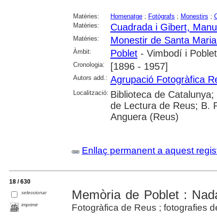
Matèries:
Homenatge
;
Fotògrafs
;
Monestirs
;
C
Matèries:
Cuadrada i Gibert, Manu
Matèries:
Monestir de Santa Maria
Àmbit:
Poblet
- Vimbodí i Poblet
Cronologia:
[1896 - 1957]
Autors add.:
Agrupació Fotogràfica R
Localització:
Biblioteca de Catalunya; U
de Lectura de Reus; B. 
Anguera (Reus)
Enllaç permanent a aquest regis
18 / 630
Memòria de Poblet : Nad
seleccionar
imprimir
Fotogràfica de Reus ; fotografies d