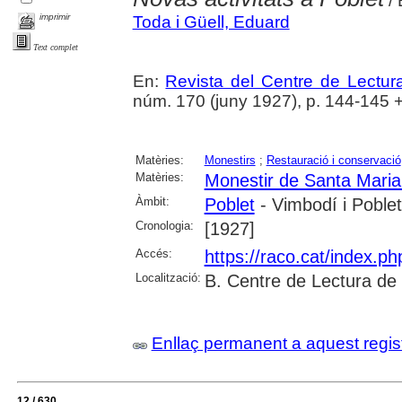
/ 
imprimir
Toda i Güell, Eduard
Text complet
En:
Revista del Centre de Lectu
núm. 170 (juny 1927), p. 144-145 + [4
Matèries:
Monestirs
;
Restauració i conservació
Matèries:
Monestir de Santa Maria
Àmbit:
Poblet
- Vimbodí i Poblet
Cronologia:
[1927]
Accés:
https://raco.cat/index.p
Localització:
B. Centre de Lectura de
Enllaç permanent a aquest regis
12 / 630