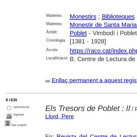
Matèries:
Monestirs
;
Biblioteques
Matèries:
Monestir de Santa Maria
Àmbit:
Poblet
- Vimbodí i Poblet
Cronologia:
[1381 - 1928]
Accés:
https://raco.cat/index.p
Localització:
B. Centre de Lectura de
Enllaç permanent a aquest regis
8 / 630
Els Tresors de Poblet : II
seleccionar
/ 
imprimir
Llord, Pere
Text complet
En:
Revista del Centre de Lectu