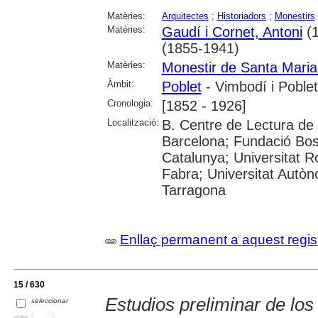
Matèries:
Arquitectes
;
Historiadors
;
Monestirs
Matèries:
Gaudí i Cornet, Antoni
(1
(1855-1941)
Matèries:
Monestir de Santa Maria
Àmbit:
Poblet
- Vimbodí i Poblet
Cronologia:
[1852 - 1926]
Localització:
B. Centre de Lectura de 
Barcelona; Fundació Bosc
Catalunya; Universitat Ro
Fabra; Universitat Autò
Tarragona
Enllaç permanent a aquest regis
15 / 630
Estudios preliminar de lo
seleccionar