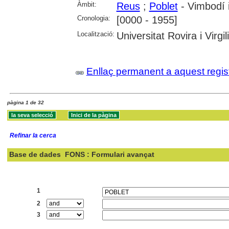
Àmbit:
Reus
;
Poblet
- Vimbodí i
Cronologia:
[0000 - 1955]
Localització:
Universitat Rovira i Virgili
Enllaç permanent a aquest regis
pàgina 1 de 32
Refinar la cerca
Base de dades
FONS : Formulari avançat
Cercar:
1
2
3