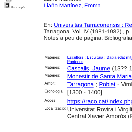
Liaño Martínez, Emma
Text complet
En:
Universitas Tarraconensis : Rev
Tarragona. Vol. IV (1981-1982) , p. 3
Notes a peu de pàgina. Bibliografia
Matèries:
Escultors
;
Escultura
;
Baixa edat mit
Panteons
Matèries:
Cascalls, Jaume
(13??-1
Matèries:
Monestir de Santa Maria
Àmbit:
Tarragona
;
Poblet
- Vimb
Cronologia:
[1300 - 1400]
Accés:
https://raco.cat/index.p
Localització:
Universitat Rovira i Virg
Central Xavier Amorós (