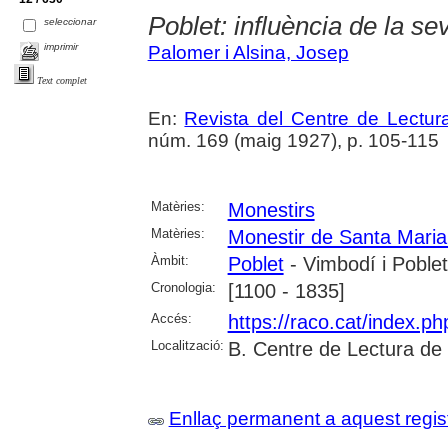
Poblet: influència de la sev
seleccionar
imprimir
Palomer i Alsina, Josep
Text complet
En:
Revista del Centre de Lectu
núm. 169 (maig 1927), p. 105-115
Matèries:
Monestirs
Matèries:
Monestir de Santa Maria
Àmbit:
Poblet
- Vimbodí i Poblet
Cronologia:
[1100 - 1835]
Accés:
https://raco.cat/index.p
Localització:
B. Centre de Lectura de
Enllaç permanent a aquest regis