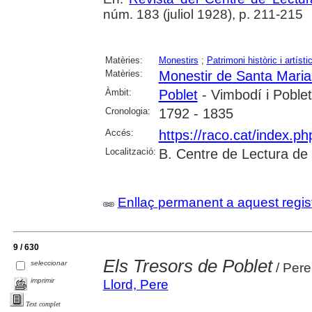
núm. 183 (juliol 1928), p. 211-215
Matèries:
Monestirs
;
Patrimoni històric i artísti
Matèries:
Monestir de Santa Maria
Àmbit:
Poblet
- Vimbodí i Poblet
Cronologia:
1792 - 1835
Accés:
https://raco.cat/index.p
Localització:
B. Centre de Lectura de
Enllaç permanent a aquest regis
9 / 630
Els Tresors de Poblet
seleccionar
/ Pere
imprimir
Llord, Pere
Text complet