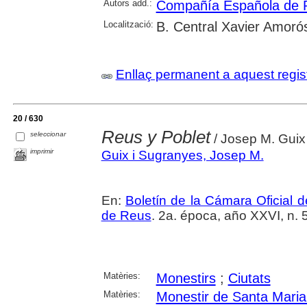
Autors add.:
Compañía Española de Pe
Localització:
B. Central Xavier Amoró
Enllaç permanent a aquest regis
20 / 630
Reus y Poblet
seleccionar
/ Josep M. Guix
imprimir
Guix i Sugranyes, Josep M.
En:
Boletín de la Cámara Oficial
de Reus
. 2a. época, año XXVI, n. 57
Matèries:
Monestirs
;
Ciutats
Matèries:
Monestir de Santa Maria