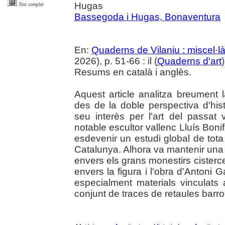
Hugas
Text complet
Bassegoda i Hugas, Bonaventura
En:
Quaderns de Vilaniu : miscel·là
2026), p. 51-66 : il (
Quaderns d'art
Resums en català i anglès.
Aquest article analitza breument la
des de la doble perspectiva d'histo
seu interès per l'art del passat 
notable escultor vallenc Lluís Boni
esdevenir un estudi global de tota 
Catalunya. Alhora va mantenir una 
envers els grans monestirs cisterc
envers la figura i l'obra d'Antoni 
especialment materials vinculats
conjunt de traces de retaules bar