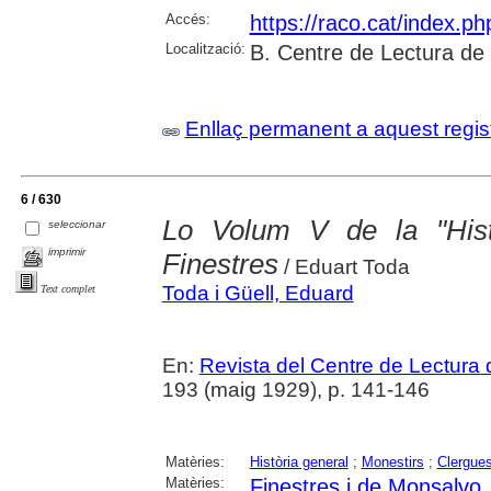
Accés:
https://raco.cat/index.p
Localització:
B. Centre de Lectura de
Enllaç permanent a aquest regis
6 / 630
Lo Volum V de la "His
seleccionar
imprimir
Finestres
/ Eduart Toda
Toda i Güell, Eduard
Text complet
En:
Revista del Centre de Lectura
193 (maig 1929), p. 141-146
Matèries:
Història general
;
Monestirs
;
Clergue
Matèries:
Finestres i de Monsalvo