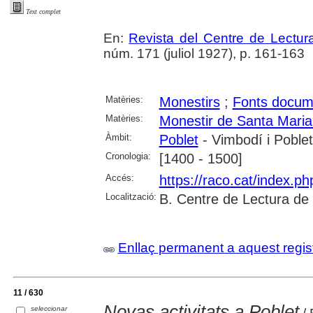
Text complet
En:
Revista del Centre de Lectu
núm. 171 (juliol 1927), p. 161-163
Matèries:
Monestirs
;
Fonts docum
Matèries:
Monestir de Santa Maria
Àmbit:
Poblet
- Vimbodí i Poblet
Cronologia:
[1400 - 1500]
Accés:
https://raco.cat/index.p
Localització:
B. Centre de Lectura de
Enllaç permanent a aquest regis
11 / 630
Novas activitats a Poblet
seleccionar