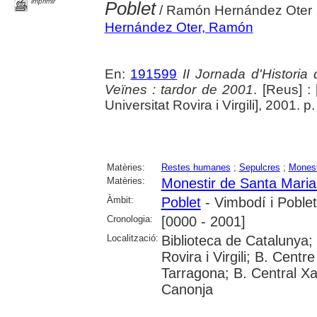
imprimir
Poblet
/ Ramón Hernández Oter
Hernández Oter, Ramón
En:
191599
II Jornada d'Histori
Veïnes : tardor de 2001
. [Reus] :
Universitat Rovira i Virgili], 2001. 
Matèries:
Restes humanes
;
Sepulcres
;
Monest
Matèries:
Monestir de Santa Maria
Àmbit:
Poblet
- Vimbodí i Poblet
Cronologia:
[0000 - 2001]
Localització:
Biblioteca de Catalunya; 
Rovira i Virgili; B. Cent
Tarragona; B. Central Xa
Canonja