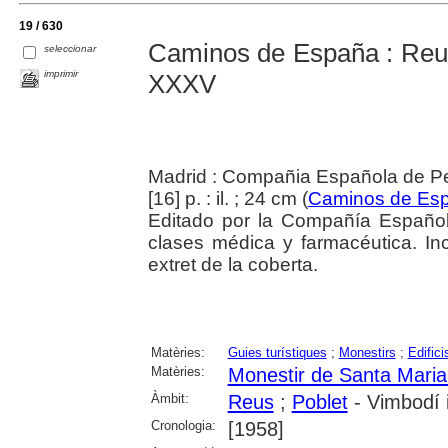
19 / 630
Caminos de España : Reus
seleccionar
imprimir
XXXV
Madrid : Compañia Española de Pen
[16] p. : il. ; 24 cm (
Caminos de Es
Editado por la Compañía Español
clases médica y farmacéutica. Inclo
extret de la coberta.
Matèries:
Guies turístiques
;
Monestirs
;
Edifici
Matèries:
Monestir de Santa Maria
Àmbit:
Reus
;
Poblet
- Vimbodí i
Cronologia:
[1958]