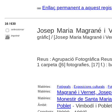
Enllaç permanent a aquest regis
16 / 630
Josep Maria Magrané i Ve
seleccionar
imprimir
gràfic]
/ [Josep Maria Magrané i Ver
Reus : Agrupació Fotogràfica Reu
1 carpeta ([6] fotografies, [17] f.) : 
Matèries:
Fotògrafs
;
Exposicions culturals
;
Fo
Matèries:
Magrané i Vernet, Josep
Matèries:
Monestir de Santa Maria
Àmbit:
Poblet
- Vimbodí i Poblet
Cronologia: