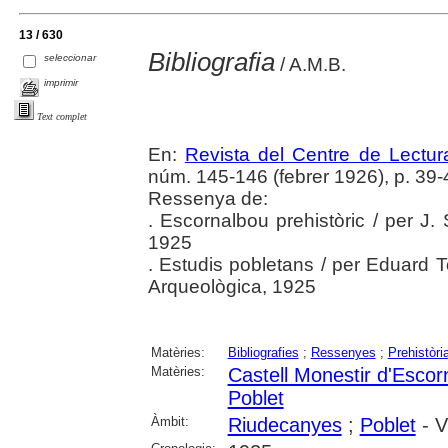
13 / 630
Bibliografia
seleccionar
/ A.M.B.
imprimir
Text complet
En:
Revista del Centre de Lectu
núm. 145-146 (febrer 1926), p. 39-
Ressenya de:
. Escornalbou prehistòric / per J. 
1925
. Estudis pobletans / per Eduard T
Arqueològica, 1925
Matèries:
Bibliografies
;
Ressenyes
;
Prehistòri
Matèries:
Castell Monestir d'Escor
Poblet
Àmbit:
Riudecanyes
;
Poblet
- V