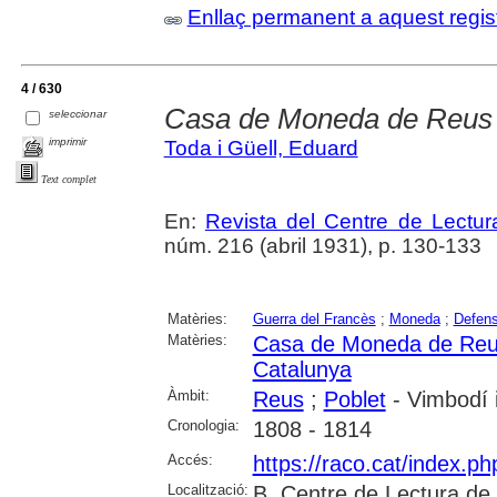
Enllaç permanent a aquest regis
4 / 630
Casa de Moneda de Reus
seleccionar
imprimir
Toda i Güell, Eduard
Text complet
En:
Revista del Centre de Lectu
núm. 216 (abril 1931), p. 130-133
Matèries:
Guerra del Francès
;
Moneda
;
Defen
Matèries:
Casa de Moneda de Re
Catalunya
Àmbit:
Reus
;
Poblet
- Vimbodí i
Cronologia:
1808 - 1814
Accés:
https://raco.cat/index.p
Localització:
B. Centre de Lectura de