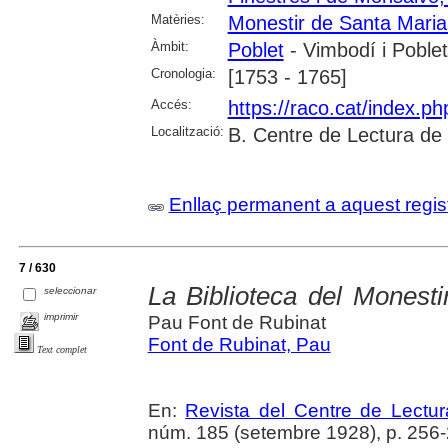
Matèries:
Monestir de Santa Maria
Àmbit:
Poblet
- Vimbodí i Poblet
Cronologia:
[1753 - 1765]
Accés:
https://raco.cat/index.p
Localització:
B. Centre de Lectura de
Enllaç permanent a aquest regis
7 / 630
La Biblioteca del Monest
seleccionar
imprimir
Pau Font de Rubinat
Font de Rubinat, Pau
Text complet
En:
Revista del Centre de Lectu
núm. 185 (setembre 1928), p. 256-26