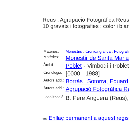
Reus : Agrupació Fotogràfica Reus
10 gravats i fotografies : color i bl
Matèries:
Monestirs
;
Crònica gràfica
;
Fotograf
Matèries:
Monestir de Santa Maria
Àmbit:
Poblet
- Vimbodí i Poblet
Cronologia:
[0000 - 1988]
Autors add.:
Borràs i Sotorra, Eduard
Autors add.:
Agrupació Fotogràfica R
Localització:
B. Pere Anguera (Reus);
Enllaç permanent a aquest regis