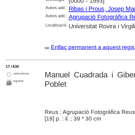
[0000 - 1993]
Autors add.:
Ribas i Prous, Josep Ma
Autors add.:
Agrupació Fotogràfica R
Localització:
Universitat Rovira i Virg
Enllaç permanent a aquest regis
17 / 630
Manuel Cuadrada i Giber
seleccionar
imprimir
Poblet
Reus : Agrupació Fotogràfica Reus
[18] p. : il. ; 39 * 30 cm