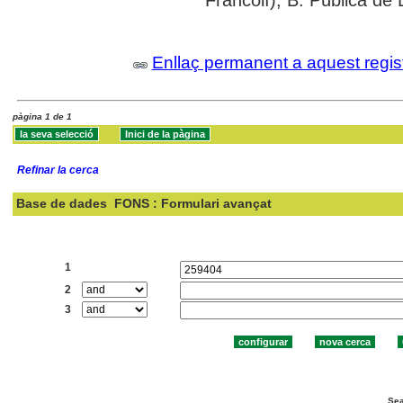
Enllaç permanent a aquest regis
pàgina 1 de 1
Refinar la cerca
Base de dades
FONS : Formulari avançat
Cercar:
1
2
3
Sea