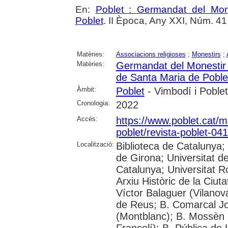
En:
Poblet : Germandat del Mon
Poblet
. II Època, Any XXI, Núm. 41 (A
Matèries:
Associacions religioses
;
Monestirs
;
Matèries:
Germandat del Monestir 
de Santa Maria de Poble
Àmbit:
Poblet
- Vimbodí i Poblet
Cronologia:
2022
Accés:
https://www.poblet.cat/m
poblet/revista-poblet-041
Localització:
Biblioteca de Catalunya;
de Girona; Universitat de
Catalunya; Universitat Rov
Arxiu Històric de la Ciut
Víctor Balaguer (Vilanova
de Reus; B. Comarcal Jo
(Montblanc); B. Mossèn
Francolí); B. Pública de 