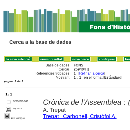
Cerca a la base de dades
Base de dades:
FONS
Cercar:
259404 []
Referències trobades:
1
[
Refinar la cerca
]
Mostrant:
1 .. 1
en el format [
Estàndard
]
pàgina 1 de 1
1 / 1
Crònica de l'Assemblea : 
seleccionar
imprimir
A. Trepat
Trepat i Carbonell, Cristòfol A.
Text complet