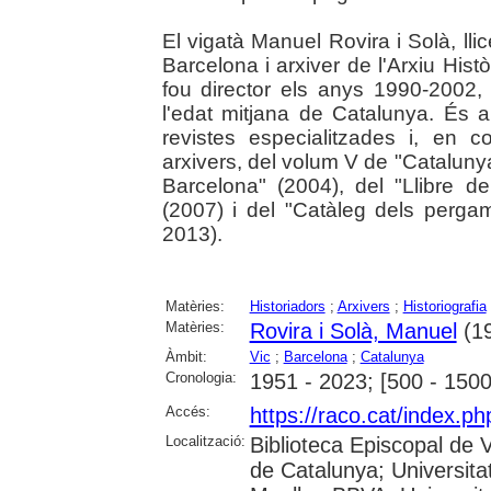
El vigatà Manuel Rovira i Solà, llic
Barcelona i arxiver de l'Arxiu Hist
fou director els anys 1990-2002,
l'edat mitjana de Catalunya. És a
revistes especialitzades i, en co
arxivers, del volum V de "Catalunya
Barcelona" (2004), del "Llibre d
(2007) i del "Catàleg dels perga
2013).
Matèries:
Historiadors
;
Arxivers
;
Historiografia
Matèries:
Rovira i Solà, Manuel
(19
Àmbit:
Vic
;
Barcelona
;
Catalunya
Cronologia:
1951 - 2023; [500 - 1500
Accés:
https://raco.cat/index.p
Localització:
Biblioteca Episcopal de V
de Catalunya; Universita