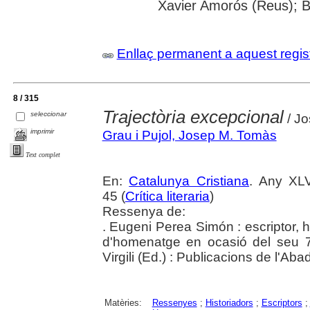
Xavier Amorós (Reus); B
Enllaç permanent a aquest regis
8 / 315
Trajectòria excepcional
seleccionar
/ Jo
imprimir
Grau i Pujol, Josep M. Tomàs
Text complet
En:
Catalunya Cristiana
. Any XLV
45 (
Crítica literaria
)
Ressenya de:
. Eugeni Perea Simón : escriptor, hi
d'homenatge en ocasió del seu 7
Virgili (Ed.) : Publicacions de l'Ab
Matèries:
Ressenyes
;
Historiadors
;
Escriptors
;