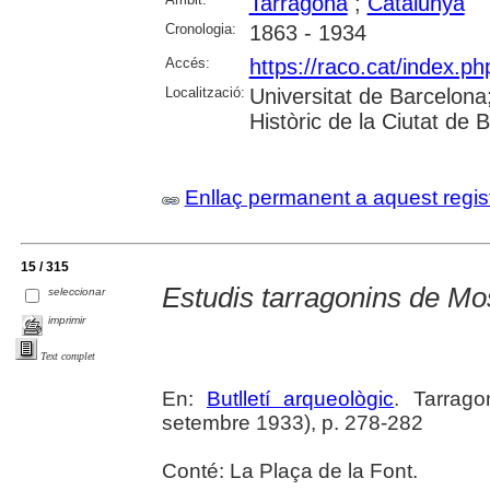
Tarragona
;
Catalunya
Cronologia:
1863 - 1934
Accés:
https://raco.cat/index.ph
Localització:
Universitat de Barcelona; 
Històric de la Ciutat de
Enllaç permanent a aquest regis
15 / 315
Estudis tarragonins de M
seleccionar
imprimir
Text complet
En:
Butlletí arqueològic
. Tarrago
setembre 1933), p. 278-282
Conté: La Plaça de la Font.