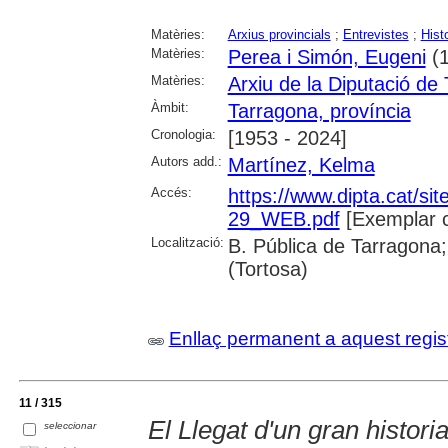
Matèries:
Arxius provincials
;
Entrevistes
;
Hist
Matèries:
Perea i Simón, Eugeni
(1
Matèries:
Arxiu de la Diputació de
Àmbit:
Tarragona, província
Cronologia:
[1953 - 2024]
Autors add.:
Martínez, Kelma
Accés:
https://www.dipta.cat/sit
29_WEB.pdf
[Exemplar 
Localització:
B. Pública de Tarragona;
(Tortosa)
Enllaç permanent a aquest regis
11 / 315
El Llegat d'un gran histori
seleccionar