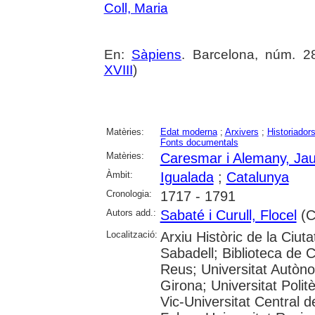
Coll, Maria
En:
Sàpiens
. Barcelona, núm. 286
XVIII
)
Matèries:
Edat moderna
;
Arxivers
;
Historiador
Fonts documentals
Matèries:
Caresmar i Alemany, Ja
Àmbit:
Igualada
;
Catalunya
Cronologia:
1717 - 1791
Autors add.:
Sabaté i Curull, Flocel
(Co
Localització:
Arxiu Històric de la Ciut
Sabadell; Biblioteca de 
Reus; Universitat Autòno
Girona; Universitat Polit
Vic-Universitat Central 