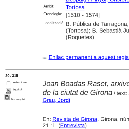
Àmbit:
Tortosa
Cronologia:
[1510 - 1574]
Localització:
B. Pública de Tarragona;
(Tortosa); B. Sebastià J
(Roquetes)
Enllaç permanent a aquest regis
20 / 315
Joan Boadas Raset, arxiver,
seleccionar
imprimir
de la ciutat de Girona
/ text:
Grau, Jordi
Text complet
En:
Revista de Girona
. Girona, nú
21 : il. (
Entrevista
)