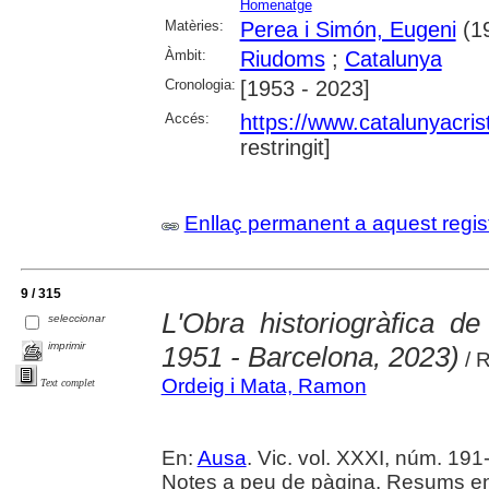
Homenatge
Matèries:
Perea i Simón, Eugeni
(19
Àmbit:
Riudoms
;
Catalunya
Cronologia:
[1953 - 2023]
Accés:
https://www.catalunyacris
restringit]
Enllaç permanent a aquest regis
9 / 315
L'Obra historiogràfica d
seleccionar
imprimir
1951 - Barcelona, 2023)
/ 
Ordeig i Mata, Ramon
Text complet
En:
Ausa
. Vic. vol. XXXI, núm. 191-
Notes a peu de pàgina. Resums en 