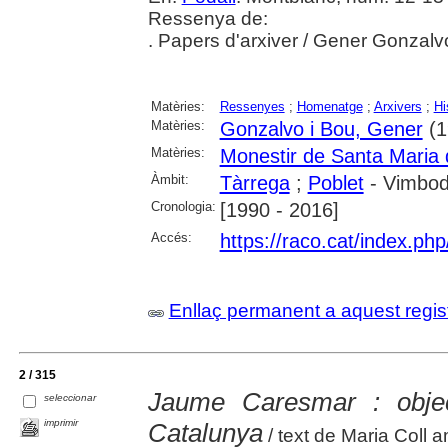
Ressenya de:
. Papers d'arxiver / Gener Gonzalv
Matèries:
Ressenyes
;
Homenatge
;
Arxivers
;
Hi
Matèries:
Gonzalvo i Bou, Gener
(1
Matèries:
Monestir de Santa Maria 
Àmbit:
Tàrrega
;
Poblet
- Vimbodí
Cronologia:
[1990 - 2016]
Accés:
https://raco.cat/index.ph
Enllaç permanent a aquest regis
2 / 315
Jaume Caresmar : objec
seleccionar
imprimir
Catalunya
/ text de Maria Coll 