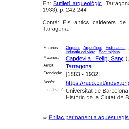
En:
Butlletí arqueològic
. Tarragon
1933), p. 242-244
Conté: Els antics calderers de 
Tarragona.
Matèries:
Clergues
;
Arqueòlegs
;
Historiadors
;
Indústria del vidre
;
Edat mitjana
Matèries:
Capdevila i Felip, Sanç
(
Àmbit:
Tarragona
Cronologia:
[1883 - 1932]
Accés:
https://raco.cat/index.ph
Localització:
Universitat de Barcelona; 
Històric de la Ciutat de
Enllaç permanent a aquest regis