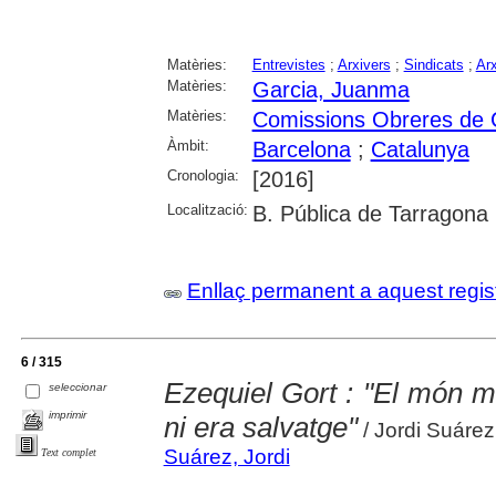
Matèries:
Entrevistes
;
Arxivers
;
Sindicats
;
Arx
Matèries:
Garcia, Juanma
Matèries:
Comissions Obreres de
Àmbit:
Barcelona
;
Catalunya
Cronologia:
[2016]
Localització:
B. Pública de Tarragona
Enllaç permanent a aquest regis
6 / 315
Ezequiel Gort : "El món m
seleccionar
imprimir
ni era salvatge"
/ Jordi Suárez
Suárez, Jordi
Text complet