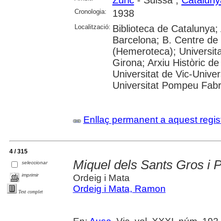
Zúric
- Suissa ;
Cataluny
Cronologia:
1938
Localització:
Biblioteca de Catalunya; 
Barcelona; B. Centre de
(Hemeroteca); Universita
Girona; Arxiu Històric de
Universitat de Vic-Univer
Universitat Pompeu Fabra;
Enllaç permanent a aquest regis
4 / 315
Miquel dels Sants Gros i P
seleccionar
imprimir
Ordeig i Mata
Ordeig i Mata, Ramon
Text complet