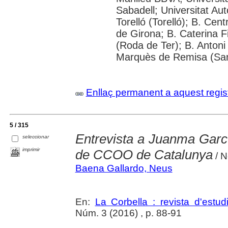
Sabadell; Universitat Au
Torelló (Torelló); B. Cen
de Girona; B. Caterina 
(Roda de Ter); B. Antoni 
Marquès de Remisa (Sant
Enllaç permanent a aquest regis
5 / 315
Entrevista a Juanma García
seleccionar
imprimir
de CCOO de Catalunya
/ 
Baena Gallardo, Neus
En:
La Corbella : revista d'estud
Núm. 3 (2016) , p. 88-91