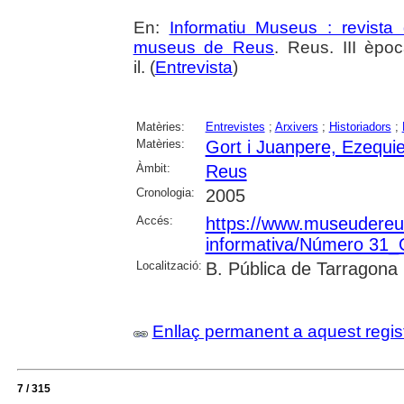
En:
Informatiu Museus : revista 
museus de Reus
. Reus. III èpoc
il. (
Entrevista
)
Matèries:
Entrevistes
;
Arxivers
;
Historiadors
;
Matèries:
Gort i Juanpere, Ezequie
Àmbit:
Reus
Cronologia:
2005
Accés:
https://www.museudereus.c
informativa/Número 31
Localització:
B. Pública de Tarragona
Enllaç permanent a aquest regis
7 / 315