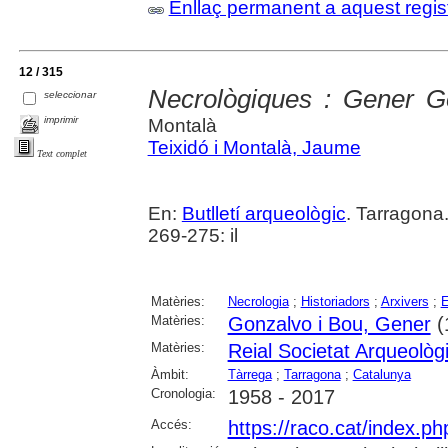
Enllaç permanent a aquest regis
12 / 315
Necrològiques : Gener G
seleccionar
imprimir
Montalà
Teixidó i Montalà, Jaume
Text complet
En:
Butlletí arqueològic
. Tarragona
269-275: il
Matèries:
Necrologia
;
Historiadors
;
Arxivers
;
E
Matèries:
Gonzalvo i Bou, Gener
(
Matèries:
Reial Societat Arqueolò
Àmbit:
Tàrrega
;
Tarragona
;
Catalunya
Cronologia:
1958 - 2017
Accés:
https://raco.cat/index.ph