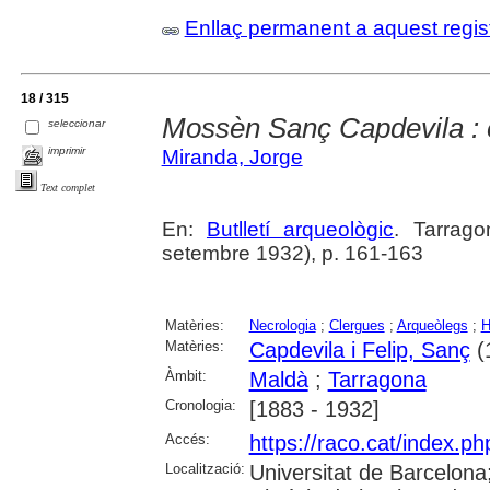
Enllaç permanent a aquest regis
18 / 315
Mossèn Sanç Capdevila : 
seleccionar
imprimir
Miranda, Jorge
Text complet
En:
Butlletí arqueològic
. Tarrago
setembre 1932), p. 161-163
Matèries:
Necrologia
;
Clergues
;
Arqueòlegs
;
H
Matèries:
Capdevila i Felip, Sanç
(
Àmbit:
Maldà
;
Tarragona
Cronologia:
[1883 - 1932]
Accés:
https://raco.cat/index.ph
Localització:
Universitat de Barcelona; 