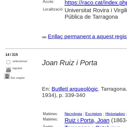
Accés:
https://raco.cat/index.ph
Localització:
Universitat Rovira i Virg
Pública de Tarragona
Enllaç permanent a aquest regis
14 / 315
Joan Ruiz i Porta
seleccionar
imprimir
Text complet
En:
Butlletí arqueològic
. Tarragona
1934), p. 339-340
Matèries:
Necrologia
;
Escriptors
;
Historiadors
Matèries:
Ruiz i Porta, Joan
(1863
Àmbit: