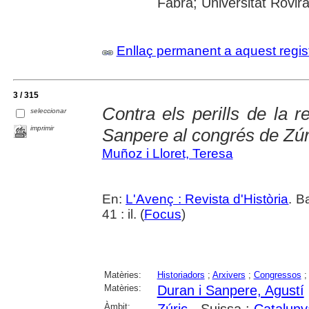
Fabra; Universitat Rovira i
Enllaç permanent a aquest regis
3 / 315
Contra els perills de la r
seleccionar
imprimir
Sanpere al congrés de Zúr
Muñoz i Lloret, Teresa
En:
L'Avenç : Revista d'Història
. B
41 : il. (
Focus
)
Matèries:
Historiadors
;
Arxivers
;
Congressos
Matèries:
Duran i Sanpere, Agustí
Àmbit: