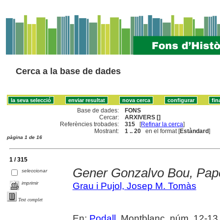
Cerca a la base de dades
Base de dades:
FONS
Cercar:
ARXIVERS []
Referències trobades:
315
[
Refinar la cerca
]
Mostrant:
1 .. 20
en el format [
Estàndard
]
pàgina 1 de 16
1 / 315
Gener Gonzalvo Bou, Pape
seleccionar
imprimir
Grau i Pujol, Josep M. Tomàs
Text complet
En:
Podall
. Montblanc, núm. 12-13 