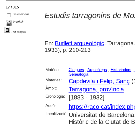
17 / 315
Estudis tarragonins de M
seleccionar
imprimir
Text complet
En:
Butlletí arqueològic
. Tarragona
1933), p. 210-213
Matèries:
Clergues
;
Arqueòlegs
;
Historiadors
;
Genealogia
Matèries:
Capdevila i Felip, Sanç
(
Àmbit:
Tarragona, província
Cronologia:
[1883 - 1932]
Accés:
https://raco.cat/index.ph
Localització:
Universitat de Barcelona; 
Històric de la Ciutat de