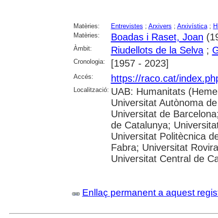
Matèries:
Entrevistes
;
Arxivers
;
Arxivística
;
H
Matèries:
Boadas i Raset, Joan
(19
Àmbit:
Riudellots de la Selva
;
G
Cronologia:
[1957 - 2023]
Accés:
https://raco.cat/index.p
Localització:
UAB: Humanitats (Hemer
Universitat Autònoma de
Universitat de Barcelona;
de Catalunya; Universitat
Universitat Politècnica 
Fabra; Universitat Rovira 
Universitat Central de C
Enllaç permanent a aquest regis