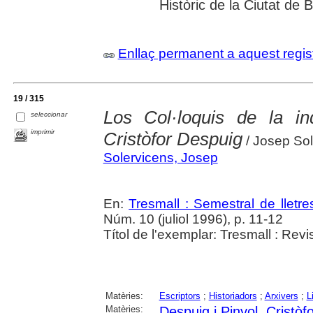
Històric de la Ciutat de
Enllaç permanent a aquest regis
19 / 315
Los Col·loquis de la in
seleccionar
imprimir
Cristòfor Despuig
/ Josep Sol
Solervicens, Josep
En:
Tresmall : Semestral de lletres
Núm. 10 (juliol 1996), p. 11-12
Títol de l'exemplar: Tresmall : Revist
Matèries:
Escriptors
;
Historiadors
;
Arxivers
;
L
Matèries:
Despuig i Pinyol, Cristòf