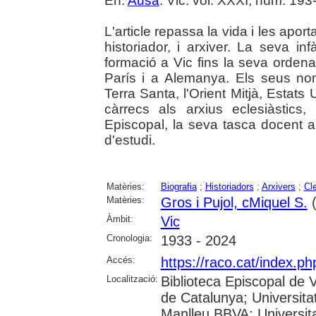
En:
Ausa
. Vic. vol. XXXI, núm. 193-
L'article repassa la vida i les aport
historiador, i arxiver. La seva in
formació a Vic fins la seva ordena
París i a Alemanya. Els seus no
Terra Santa, l'Orient Mitjà, Estats
càrrecs als arxius eclesiàstics
Episcopal, la seva tasca docent al
d'estudi.
Matèries:
Biografia
;
Historiadors
;
Arxivers
;
Cl
Matèries:
Gros i Pujol, cMiquel S.
(
Àmbit:
Vic
Cronologia:
1933 - 2024
Accés:
https://raco.cat/index.p
Localització:
Biblioteca Episcopal de V
de Catalunya; Universita
Manlleu BBVA; Universitat 