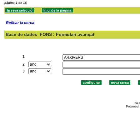
pàgina 1 de 16
Refinar la cerca
Base de dades
FONS : Formulari avançat
Cercar:
1
2
3
Sea
Powered