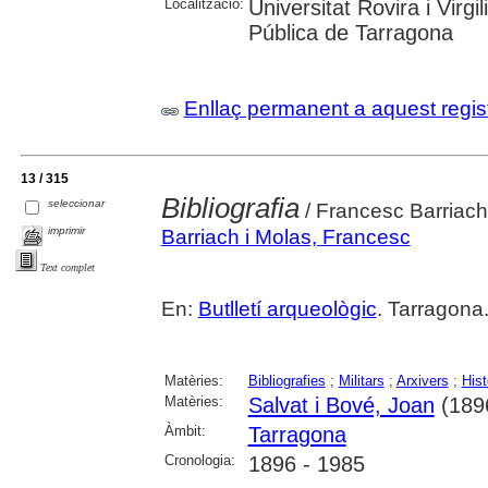
Localització:
Universitat Rovira i Virg
Pública de Tarragona
Enllaç permanent a aquest regis
13 / 315
Bibliografia
seleccionar
/ Francesc Barriach
imprimir
Barriach i Molas, Francesc
Text complet
En:
Butlletí arqueològic
. Tarragona
Matèries:
Bibliografies
;
Militars
;
Arxivers
;
Hist
Matèries:
Salvat i Bové, Joan
(189
Àmbit:
Tarragona
Cronologia:
1896 - 1985