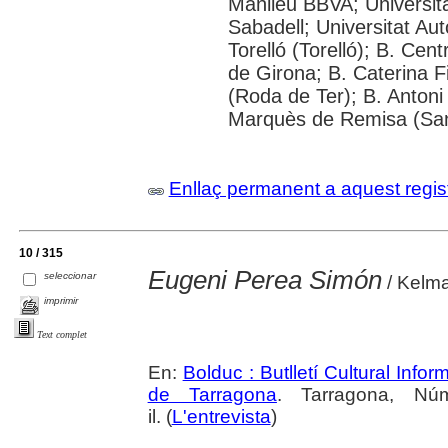
Manlleu BBVA; Universitat 
Sabadell; Universitat Au
Torelló (Torelló); B. Cen
de Girona; B. Caterina 
(Roda de Ter); B. Antoni 
Marquès de Remisa (Sant
Enllaç permanent a aquest regis
10 / 315
Eugeni Perea Simón
seleccionar
/ Kelma
imprimir
Text complet
En:
Bolduc : Butlletí Cultural Infor
de Tarragona
. Tarragona, Nú
il. (
L'entrevista
)