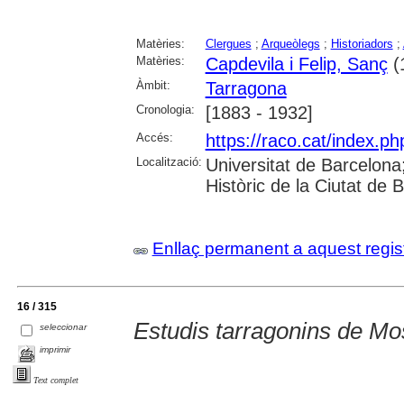
Matèries:
Clergues
;
Arqueòlegs
;
Historiadors
;
Matèries:
Capdevila i Felip, Sanç
(
Àmbit:
Tarragona
Cronologia:
[1883 - 1932]
Accés:
https://raco.cat/index.ph
Localització:
Universitat de Barcelona; 
Històric de la Ciutat de
Enllaç permanent a aquest regis
16 / 315
Estudis tarragonins de M
seleccionar
imprimir
Text complet