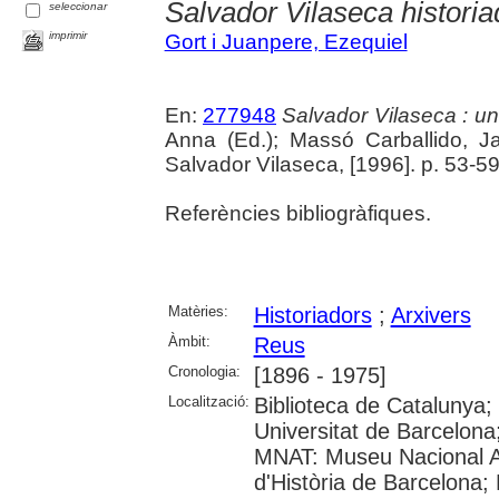
Salvador Vilaseca historiad
seleccionar
imprimir
Gort i Juanpere, Ezequiel
En:
277948
Salvador Vilaseca : u
Anna (Ed.); Massó Carballido, 
Salvador Vilaseca, [1996]. p. 53-5
Referències bibliogràfiques.
Matèries:
Historiadors
;
Arxivers
Àmbit:
Reus
Cronologia:
[1896 - 1975]
Localització:
Biblioteca de Catalunya;
Universitat de Barcelona
MNAT: Museu Nacional A
d'Història de Barcelona;