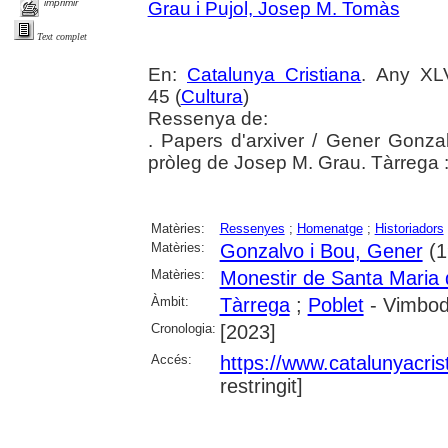
imprimir
Grau i Pujol, Josep M. Tomàs
Text complet
En:
Catalunya Cristiana
. Any XL
45 (
Cultura
)
Ressenya de:
. Papers d'arxiver / Gener Gonza
pròleg de Josep M. Grau. Tàrrega 
Matèries:
Ressenyes
;
Homenatge
;
Historiadors
Matèries:
Gonzalvo i Bou, Gener
(1
Matèries:
Monestir de Santa Maria 
Àmbit:
Tàrrega
;
Poblet
- Vimbodí
Cronologia:
[2023]
Accés:
https://www.catalunyacris
restringit]