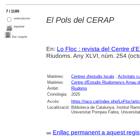
7 / 1180
El Pols del CERAP
seleccionar
imprimir
Text complet
En:
Lo Floc : revista del Centre 
Riudoms. Any XLVI, núm. 254 (octub
Matèries:
Centres d'estudis locals
;
Activitats cu
Matèries:
Centre d'Estudis Riudomencs Arnau 
Àmbit:
Riudoms
Cronologia:
2025
Accés:
https://raco.cat/index.php/LoFloc/art
Localització:
Biblioteca de Catalunya; Institut Ram
Universitat Pompeu Fabra; Universitat R
Enllaç permanent a aquest regis