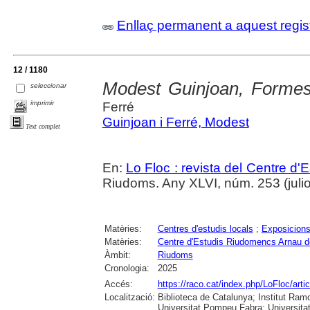
Enllaç permanent a aquest regis
12 / 1180
Modest Guinjoan, Formes
seleccionar
imprimir
Ferré
Guinjoan i Ferré, Modest
Text complet
En:
Lo Floc : revista del Centre 
Riudoms. Any XLVI, núm. 253 (juliol
Matèries:
Centres d'estudis locals
;
Exposicions
Matèries:
Centre d'Estudis Riudomencs Arnau 
Àmbit:
Riudoms
Cronologia:
2025
Accés:
https://raco.cat/index.php/LoFloc/art
Localització:
Biblioteca de Catalunya; Institut Ram
Universitat Pompeu Fabra; Universitat R