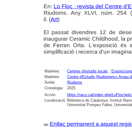
En:
Lo Floc : revista del Centre 
Riudoms. Any XLVI, núm. 254 (o
il. (
Art
)
El passat divendres 12 de dese
inaugurar Ceramic Childhood, la prim
de Ferran Orta. L'exposició és e
simplificació i recerca d'un imagin
Matèries:
Centres d'estudis locals
;
Exposicions
Matèries:
Centre d'Estudis Riudomencs Arnau 
Àmbit:
Riudoms
Cronologia:
2025
Accés:
https://raco.cat/index.php/LoFloc/art
Localització:
Biblioteca de Catalunya; Institut Ram
Universitat Pompeu Fabra; Universitat R
Enllaç permanent a aquest regis