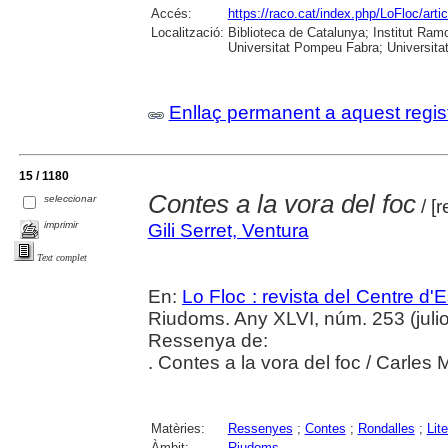
Accés:
https://raco.cat/index.php/LoFloc/art
Localització:
Biblioteca de Catalunya; Institut Ram
Universitat Pompeu Fabra; Universitat R
Enllaç permanent a aquest regis
15 / 1180
Contes a la vora del foc
seleccionar
/ [
imprimir
Gili Serret, Ventura
Text complet
En:
Lo Floc : revista del Centre 
Riudoms. Any XLVI, núm. 253 (julio
Ressenya de:
. Contes a la vora del foc / Carles M
Matèries:
Ressenyes
;
Contes
;
Rondalles
;
Lit
Àmbit:
Riudoms