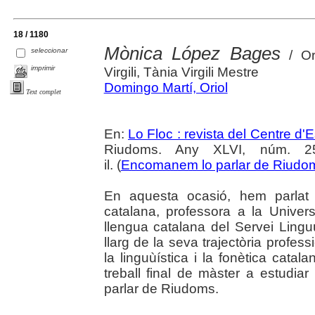
18 / 1180
Mònica López Bages
seleccionar
/ Or
imprimir
Virgili, Tània Virgili Mestre
Domingo Martí, Oriol
Text complet
En:
Lo Floc : revista del Centre 
Riudoms. Any XLVI, núm. 252
il. (
Encomanem lo parlar de Riudo
En aquesta ocasió, hem parlat
catalana, professora a la Universi
llengua catalana del Servei Lingu
llarg de la seva trajectòria profes
la linguùística i la fonètica catal
treball final de màster a estudiar 
parlar de Riudoms.