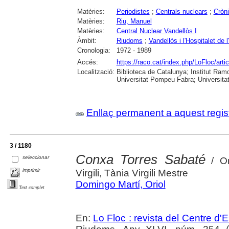
Matèries:
Periodistes
;
Centrals nuclears
;
Cròn
Matèries:
Riu, Manuel
Matèries:
Central Nuclear Vandellòs I
Àmbit:
Riudoms
;
Vandellòs i l'Hospitalet de l
Cronologia:
1972 - 1989
Accés:
https://raco.cat/index.php/LoFloc/art
Localització:
Biblioteca de Catalunya; Institut Ram
Universitat Pompeu Fabra; Universitat R
Enllaç permanent a aquest regis
3 / 1180
Conxa Torres Sabaté
seleccionar
/ Or
imprimir
Virgili, Tània Virgili Mestre
Domingo Martí, Oriol
Text complet
En:
Lo Floc : revista del Centre 