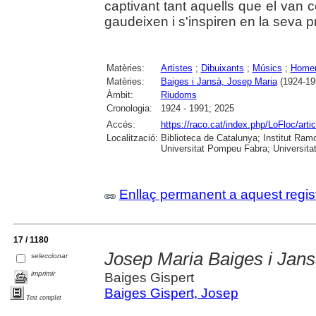
captivant tant aquells que el van 
gaudeixen i s'inspiren en la seva pr
Matèries:
Artistes
;
Dibuixants
;
Músics
;
Home
Matèries:
Baiges i Jansà, Josep Maria
(1924-19
Àmbit:
Riudoms
Cronologia:
1924 - 1991; 2025
Accés:
https://raco.cat/index.php/LoFloc/art
Localització:
Biblioteca de Catalunya; Institut Ram
Universitat Pompeu Fabra; Universitat R
Enllaç permanent a aquest regis
17 / 1180
Josep Maria Baiges i Jans
seleccionar
imprimir
Baiges Gispert
Baiges Gispert, Josep
Text complet