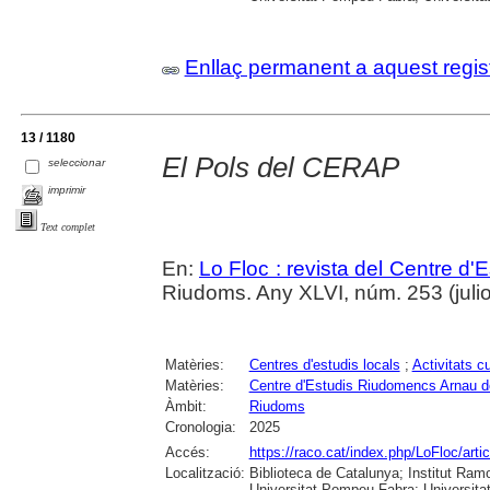
Enllaç permanent a aquest regis
13 / 1180
El Pols del CERAP
seleccionar
imprimir
Text complet
En:
Lo Floc : revista del Centre 
Riudoms. Any XLVI, núm. 253 (juliol
Matèries:
Centres d'estudis locals
;
Activitats cu
Matèries:
Centre d'Estudis Riudomencs Arnau 
Àmbit:
Riudoms
Cronologia:
2025
Accés:
https://raco.cat/index.php/LoFloc/art
Localització:
Biblioteca de Catalunya; Institut Ram
Universitat Pompeu Fabra; Universitat R