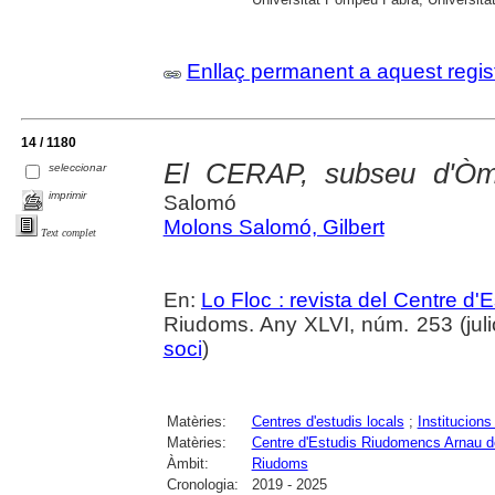
Enllaç permanent a aquest regis
14 / 1180
El CERAP, subseu d'Òm
seleccionar
imprimir
Salomó
Molons Salomó, Gilbert
Text complet
En:
Lo Floc : revista del Centre 
Riudoms. Any XLVI, núm. 253 (juli
soci
)
Matèries:
Centres d'estudis locals
;
Institucions
Matèries:
Centre d'Estudis Riudomencs Arnau 
Àmbit:
Riudoms
Cronologia:
2019 - 2025