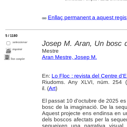
Enllaç permanent a aquest regis
5 / 1180
Josep M. Aran, Un bosc d
seleccionar
imprimir
Mestre
Aran Mestre, Josep M.
Text complet
En:
Lo Floc : revista del Centre 
Riudoms. Any XLVI, núm. 254 (o
il. (
Art
)
El passat 10 d'octubre de 2025 es
bosc de la imaginació. De la seq
Aquest projecte ens endinsa en un
dels boscos afectats per la seque
segueixen una narrativa visual 