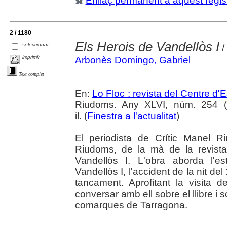
Enllaç permanent a aquest regis
2 / 1180
Els Herois de Vandellòs I
seleccionar
/
imprimir
Arbonès Domingo, Gabriel
Text complet
En:
Lo Floc : revista del Centre 
Riudoms. Any XLVI, núm. 254 (o
il. (
Finestra a l'actualitat
)
El periodista de Crític Manel R
Riudoms, de la mà de la revista
Vandellòs I. L'obra aborda l'e
Vandellòs I, l'accident de la nit de
tancament. Aprofitant la visita 
conversar amb ell sobre el llibre i 
comarques de Tarragona.