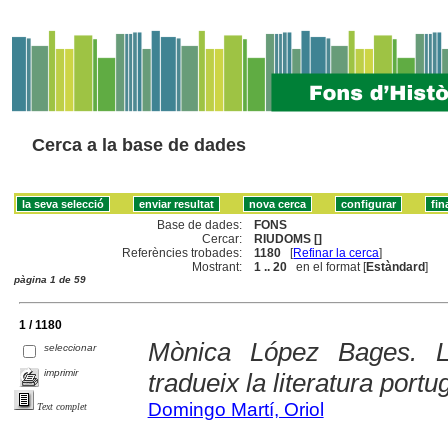
Cerca a la base de dades
Base de dades:
FONS
Cercar:
RIUDOMS []
Referències trobades:
1180
[
Refinar la cerca
]
Mostrant:
1 .. 20
en el format [
Estàndard
]
pàgina 1 de 59
1 / 1180
Mònica López Bages. L
seleccionar
imprimir
tradueix la literatura portu
Domingo Martí, Oriol
Text complet