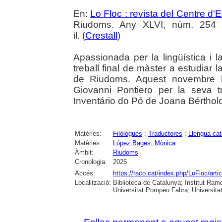
En:
Lo Floc : revista del Centre 
Riudoms. Any XLVI, núm. 254 (
il. (
Crestall
)
Apassionada per la lingüística i l
treball final de màster a estudiar la
de Riudoms. Aquest novembre 
Giovanni Pontiero per la seva t
Inventário do Pó de Joana Bértholo
Matèries:
Filòlogues
;
Traductores
;
Llengua cat
Matèries:
López Bages, Mònica
Àmbit:
Riudoms
Cronologia:
2025
Accés:
https://raco.cat/index.php/LoFloc/art
Localització:
Biblioteca de Catalunya; Institut Ram
Universitat Pompeu Fabra; Universitat R