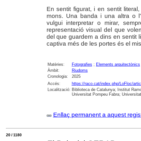
En sentit figurat, i en sentit liter
mons. Una banda i una altra o l'e
vulgui interpretar o mirar, sem
representació visual del que vole
del que guardem a dins en sentit lit
captiva més de les portes és el mist
Matèries:
Fotografies
;
Elements arquitectònics
Àmbit:
Riudoms
Cronologia:
2025
Accés:
https://raco.cat/index.php/LoFloc/art
Localització:
Biblioteca de Catalunya; Institut Ram
Universitat Pompeu Fabra; Universitat R
Enllaç permanent a aquest regis
20 / 1180