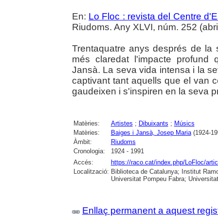
En:
Lo Floc : revista del Centre 
Riudoms. Any XLVI, núm. 252 (abril-j
Trentaquatre anys després de la
més claredat l'impacte profund
Jansà. La seva vida intensa i la s
captivant tant aquells que el van 
gaudeixen i s'inspiren en la seva pr
Matèries:
Artistes
;
Dibuixants
;
Músics
Matèries:
Baiges i Jansà, Josep Maria
(1924-19
Àmbit:
Riudoms
Cronologia:
1924 - 1991
Accés:
https://raco.cat/index.php/LoFloc/art
Localització:
Biblioteca de Catalunya; Institut Ram
Universitat Pompeu Fabra; Universitat R
Enllaç permanent a aquest regis