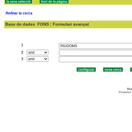
Refinar la cerca
Base de dades
FONS : Formulari avançat
Cercar:
1
2
3
Sea
Powered