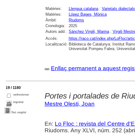
Matèries:
Llengua catalana
;
Varietats dialectals
Matèries:
López Bages, Mònica
Àmbit:
Riudoms
Cronologia:
2025
Autors add.:
Sánchez Virgili, Marina
;
Virgili Mestr
Accés:
https://raco.cat/index.php/LoFloc/art
Localització:
Biblioteca de Catalunya; Institut Ram
Universitat Pompeu Fabra; Universitat R
Enllaç permanent a aquest regis
19 / 1180
Portes i portalades de Ri
seleccionar
imprimir
Mestre Olesti, Joan
Text complet
En:
Lo Floc : revista del Centre 
Riudoms. Any XLVI, núm. 252 (abril-j