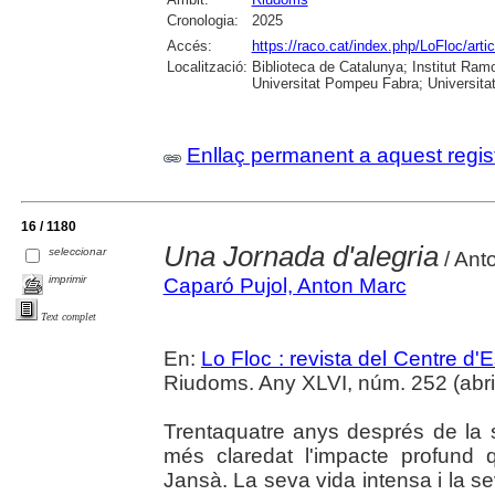
Cronologia:
2025
Accés:
https://raco.cat/index.php/LoFloc/art
Localització:
Biblioteca de Catalunya; Institut Ram
Universitat Pompeu Fabra; Universitat R
Enllaç permanent a aquest regis
16 / 1180
Una Jornada d'alegria
seleccionar
/ Ant
imprimir
Caparó Pujol, Anton Marc
Text complet
En:
Lo Floc : revista del Centre 
Riudoms. Any XLVI, núm. 252 (abril-j
Trentaquatre anys després de la
més claredat l'impacte profund
Jansà. La seva vida intensa i la s