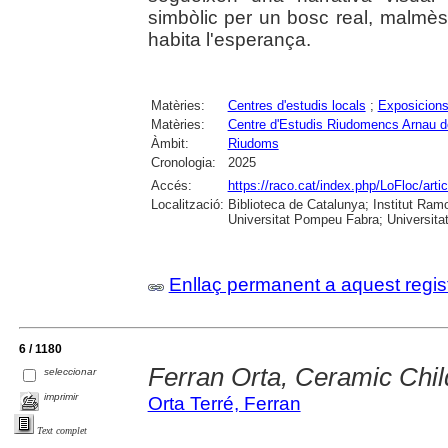
simbòlic per un bosc real, malmès 
habita l'esperança.
Matèries:
Centres d'estudis locals
;
Exposicions
Matèries:
Centre d'Estudis Riudomencs Arnau 
Àmbit:
Riudoms
Cronologia:
2025
Accés:
https://raco.cat/index.php/LoFloc/art
Localització:
Biblioteca de Catalunya; Institut Ram
Universitat Pompeu Fabra; Universitat R
Enllaç permanent a aquest regis
6 / 1180
Ferran Orta, Ceramic Chi
seleccionar
imprimir
Orta Terré, Ferran
Text complet