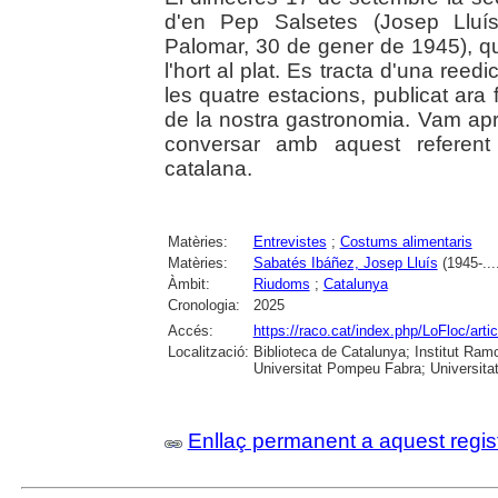
d'en Pep Salsetes (Josep Lluí
Palomar, 30 de gener de 1945), que
l'hort al plat. Es tracta d'una ree
les quatre estacions, publicat ara 
de la nostra gastronomia. Vam apr
conversar amb aquest referent i
catalana.
Matèries:
Entrevistes
;
Costums alimentaris
Matèries:
Sabatés Ibáñez, Josep Lluís
(1945-...
Àmbit:
Riudoms
;
Catalunya
Cronologia:
2025
Accés:
https://raco.cat/index.php/LoFloc/art
Localització:
Biblioteca de Catalunya; Institut Ram
Universitat Pompeu Fabra; Universitat R
Enllaç permanent a aquest regis