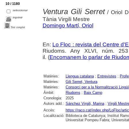
10 / 1180
Ventura Gili Serret
seleccionar
/ Oriol D
imprimir
Tània Virgili Mestre
Domingo Martí, Oriol
Text complet
En:
Lo Floc : revista del Centre 
Riudoms. Any XLVI, núm. 253 (
il. (
Encomanem lo parlar de Riudo
Matèries:
Llengua catalana
;
Entrevistes
;
Profe
Matèries:
Gili Serret, Ventura
Matèries:
Consorci per a la Normalització Lingü
Àmbit:
Riudoms
;
Baix Camp
Cronologia:
2025
Autors add.:
Sánchez Virgili, Marina
;
Virgili Mestr
Accés:
https://raco.cat/index.php/LoFloc/art
Localització:
Biblioteca de Catalunya; Institut Ram
Universitat Pompeu Fabra; Universitat R