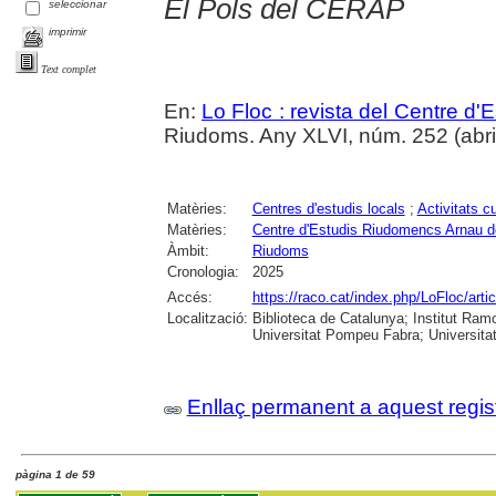
El Pols del CERAP
seleccionar
imprimir
Text complet
En:
Lo Floc : revista del Centre 
Riudoms. Any XLVI, núm. 252 (abril-
Matèries:
Centres d'estudis locals
;
Activitats cu
Matèries:
Centre d'Estudis Riudomencs Arnau 
Àmbit:
Riudoms
Cronologia:
2025
Accés:
https://raco.cat/index.php/LoFloc/art
Localització:
Biblioteca de Catalunya; Institut Ram
Universitat Pompeu Fabra; Universitat R
Enllaç permanent a aquest regis
pàgina 1 de 59