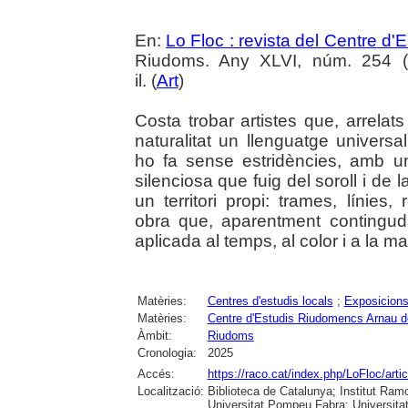
En:
Lo Floc : revista del Centre 
Riudoms. Any XLVI, núm. 254 (o
il. (
Art
)
Costa trobar artistes que, arrelat
naturalitat un llenguatge univer
ho fa sense estridències, amb u
silenciosa que fuig del soroll i de
un territori propi: trames, línies,
obra que, aparentment continguda
aplicada al temps, al color i a la ma
Matèries:
Centres d'estudis locals
;
Exposicions
Matèries:
Centre d'Estudis Riudomencs Arnau 
Àmbit:
Riudoms
Cronologia:
2025
Accés:
https://raco.cat/index.php/LoFloc/art
Localització:
Biblioteca de Catalunya; Institut Ram
Universitat Pompeu Fabra; Universitat R