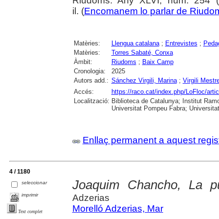
Riudoms. Any XLVI, núm. 254 (o
il. (
Encomanem lo parlar de Riudo
Matèries:
Llengua catalana
;
Entrevistes
;
Peda
Matèries:
Torres Sabaté, Conxa
Àmbit:
Riudoms
;
Baix Camp
Cronologia:
2025
Autors add.:
Sánchez Virgili, Marina
;
Virgili Mestr
Accés:
https://raco.cat/index.php/LoFloc/art
Localització:
Biblioteca de Catalunya; Institut Ram
Universitat Pompeu Fabra; Universitat R
Enllaç permanent a aquest regis
4 / 1180
Joaquim Chancho, La pu
seleccionar
imprimir
Adzerias
Morelló Adzerias, Mar
Text complet