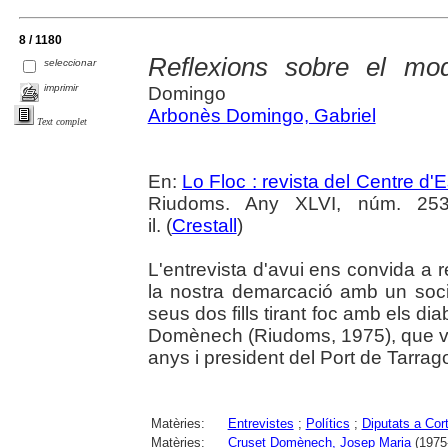
8 / 1180
Reflexions sobre el mode
seleccionar
imprimir
Domingo
Arbonès Domingo, Gabriel
Text complet
En:
Lo Floc : revista del Centre 
Riudoms. Any XLVI, núm. 253 (
il. (
Crestall
)
L'entrevista d'avui ens convida a re
la nostra demarcació amb un soc
seus dos fills tirant foc amb els 
Domènech (Riudoms, 1975), que v
anys i president del Port de Tarrag
Matèries:
Entrevistes
;
Polítics
;
Diputats a Cor
Matèries:
Cruset Domènech, Josep Maria
(1975-