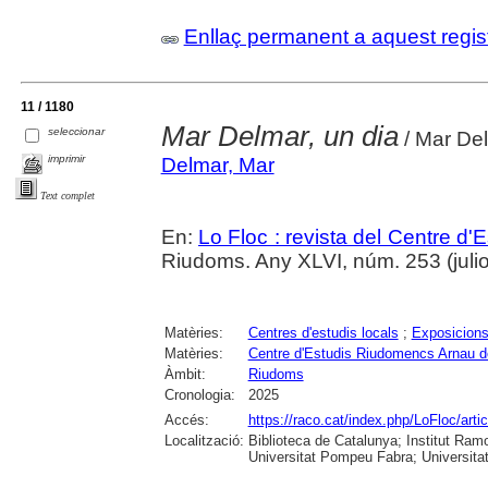
Enllaç permanent a aquest regis
11 / 1180
Mar Delmar, un dia
seleccionar
/ Mar De
imprimir
Delmar, Mar
Text complet
En:
Lo Floc : revista del Centre 
Riudoms. Any XLVI, núm. 253 (juliol
Matèries:
Centres d'estudis locals
;
Exposicions
Matèries:
Centre d'Estudis Riudomencs Arnau 
Àmbit:
Riudoms
Cronologia:
2025
Accés:
https://raco.cat/index.php/LoFloc/art
Localització:
Biblioteca de Catalunya; Institut Ram
Universitat Pompeu Fabra; Universitat R