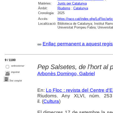
Matèries:
Junts per Catalunya
Àmbit:
Riudoms
;
Catalunya
Cronologia:
2025
Accés:
https://raco.cat/index.php/LoFloc/art
Localització:
Biblioteca de Catalunya; Institut Ram
Universitat Pompeu Fabra; Universitat R
Enllaç permanent a aquest regis
9 / 1180
Pep Salsetes, de l'hort al p
seleccionar
imprimir
Arbonès Domingo, Gabriel
Text complet
En:
Lo Floc : revista del Centre 
Riudoms. Any XLVI, núm. 253 (
il. (
Cultura
)
El dimecres 17 de setembre la sec