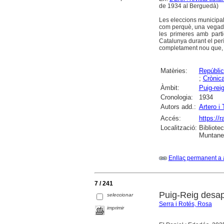
de 1934 al Berguedà)
Les eleccions municipal
com perquè, una vegada 
les primeres amb parti
Catalunya durant el perí
completament nou que, a 
Matèries:
Repúblic
;
Crònic
Àmbit:
Puig-rei
Cronologia:
1934
Autors add.:
Artero i
Accés:
https://
Localització:
Bibliote
Muntaner
Enllaç permanent a 
7 / 241
Puig-Reig desa
seleccionar
Serra i Rotés, Rosa
imprimir