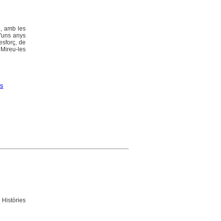
g, amb les
d'uns anys
esforç, de
Mireu-les
es
. Històries