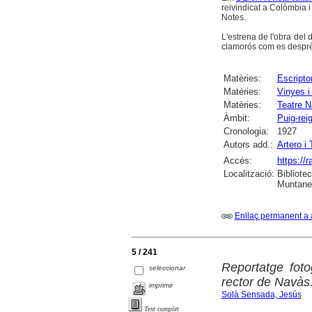
reivindicat a Colòmbia 
Notes.
L'estrena de l'obra del
clamorós com es desprèn
Matèries:
Escripto
Matèries:
Vinyes i
Matèries:
Teatre N
Àmbit:
Puig-rei
Cronologia:
1927
Autors add.:
Artero i
Accés:
https://
Localització:
Bibliote
Muntaner
Enllaç permanent a 
5 / 241
Reportatge fot
seleccionar
rector de Navàs
imprimir
Solà Sensada, Jesús
Text complet