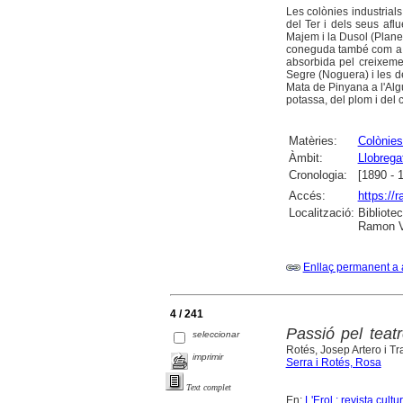
Les colònies industrials
del Ter i dels seus afl
Majem i la Dusol (Planes
coneguda també com a Si
absorbida pel creixemen
Segre (Noguera) i les de
Mata de Pinyana a l'Algu
potassa, del plom i del c
Matèries:
Colònies
Àmbit:
Llobregat
Cronologia:
[1890 - 
Accés:
https://
Localització:
Bibliote
Ramon Vi
Enllaç permanent a 
4 / 241
Passió pel teat
seleccionar
Rotés, Josep Artero i Tr
imprimir
Serra i Rotés, Rosa
Text complet
En:
L'Erol : revista cult