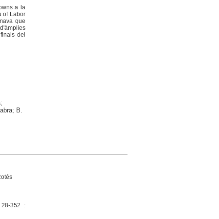
towns a la
u of Labor
timava que
 d'àmplies
finals del
;
Fabra; B.
Rotés
 28-352 :