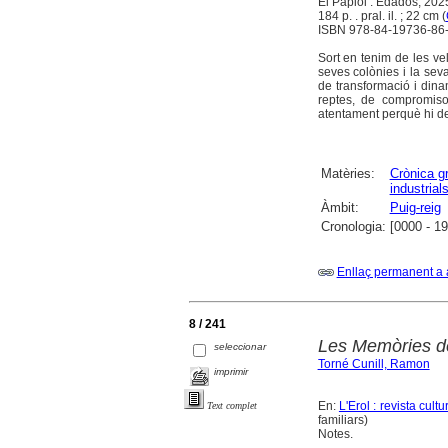
El Papiol : Edadós, 202
184 p. . pral. il. ; 22 cm (
ISBN 978-84-19736-86
Sort en tenim de les ve
seves colònies i la se
de transformació i dinam
reptes, de compromisos
atentament perquè hi de
Matèries:
Crònica gr
industrial
Àmbit:
Puig-reig
Cronologia:
[0000 - 1
Enllaç permanent a 
8 / 241
Les Memòries d
seleccionar
Torné Cunill, Ramon
imprimir
En:
L'Erol : revista cul
Text complet
familiars)
Notes.