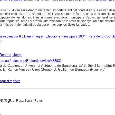
s de 1934 van ser extraordinàriament importats tant pel context en què es van de
més i com les del 12 d'abril de 1931, van ser molt més que unes eleccions local
cipació de les dones, i les úniques eleccions municipals d'abast general cel
ode republicà, amb llei pròpia, diferenciada de la resta d'Espanya, amb un sistema
més de majoritari, introduïa per primer cop les llistes tancades.
a espanyola II
;
Bienni negre
;
Eleccions municipals 1934
;
Fets del 6 d'octu
a
g
 Treserra, Josep
raco.cat/index.php/Erol/article/view/435932
ca de Catalunya; Universitat Autònoma de Barcelona; UAB: Sibhil·la; Institut
; B. Ramon Vinyes i Cluet (Berga); B. Guillem de Berguedà (Puig-reig)
aquest registre
paregut
/ Rosa Serra i Rotés