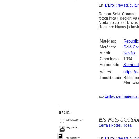
En:
L'Erol : revista cult
Ramon Solà Conangla (
fotogràfica i, decidit, 
Morta, rector de Navàs
d'octubre Navàs ja havia
Matèries:
Repúblic
Matèries:
Solà Co
Àmbit:
Navàs
Cronologia:
1934
Autors add.:
Serra i 
Accés:
https://
Localització:
Bibliote
Muntaner
Enllaç permanent a 
6 / 241
Els Fets d'octub
seleccionar
Serra i Rotés, Rosa
imprimir
En:
L'Erol : revista cult
Text complet