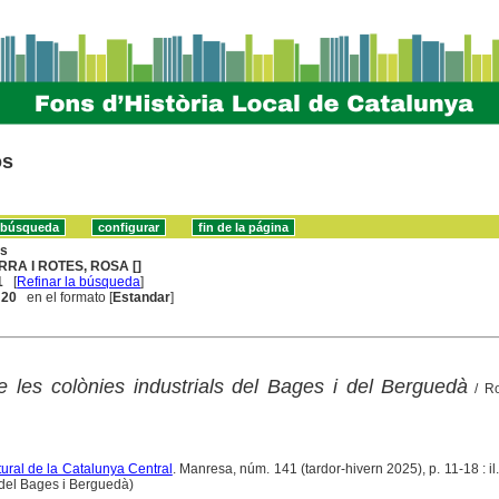
os
ns
RRA I ROTES, ROSA []
1
[
Refinar la búsqueda
]
. 20
en el formato [
Estandar
]
de les colònies industrials del Bages i del Berguedà
/ Ro
ltural de la Catalunya Central
. Manresa, núm. 141 (tardor-hivern 2025), p. 11-18 : il.
 del Bages i Berguedà)