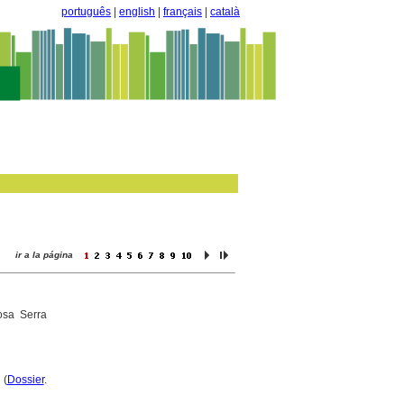
português
|
english
|
français
|
català
ir a la página
sa Serra
 (
Dossier
.