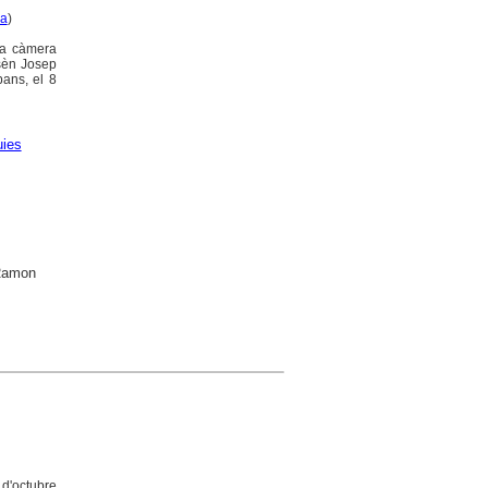
ca
)
la càmera
ssèn Josep
bans, el 8
ies
 Ramon
6 d'octubre