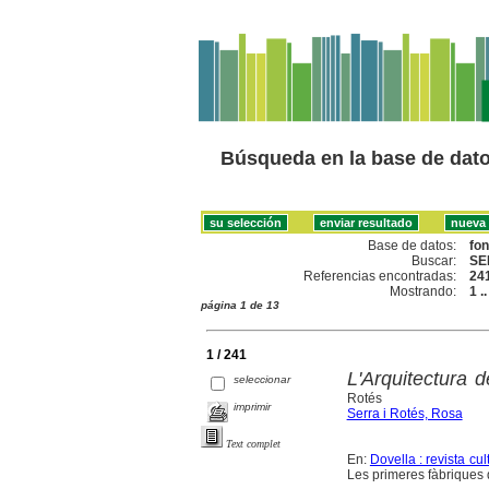
Búsqueda en la base de dat
Base de datos:
fo
Buscar:
SE
Referencias encontradas:
24
Mostrando:
1 .
página 1 de 13
1 / 241
L'Arquitectura 
seleccionar
Rotés
imprimir
Serra i Rotés, Rosa
Text complet
En:
Dovella : revista cu
Les primeres fàbriques