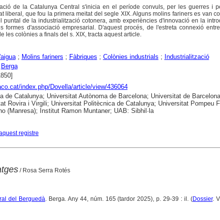
tzació de la Catalunya Central s'inicia en el període convuls, per les guerres i 
at liberal, que fou la primera meitat del segle XIX. Alguns molins fariners es van co
l puntal de la industrialització cotonera, amb experiències d'innovació en la intr
 formes d'associació empresarial. D'aquest procés, de l'estreta connexió entre
 les colònies a finals del s. XIX, tracta aquest article.
'aigua
;
Molins fariners
;
Fàbriques
;
Colònies industrials
;
Industrialització
;
Berga
1850]
raco.cat/index.php/Dovella/article/view/436064
ca de Catalunya; Universitat Autònoma de Barcelona; Universitat de Barcelona
tat Rovira i Virgili; Universitat Politècnica de Catalunya; Universitat Pompeu 
no (Manresa); Institut Ramon Muntaner; UAB: Sibhil·la
aquest registre
atges
/ Rosa Serra Rotés
tural del Berguedà
. Berga. Any 44, núm. 165 (tardor 2025), p. 29-39 : il. (
Dossier
. 