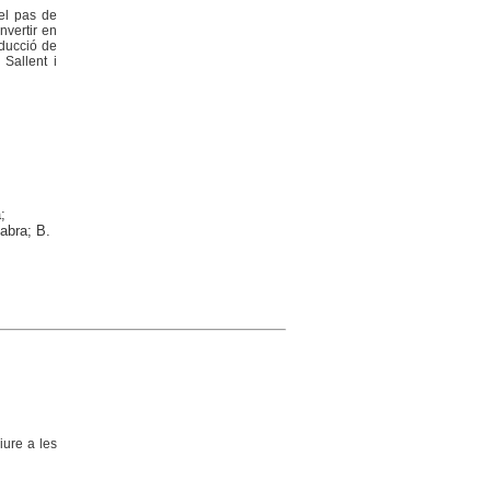
pel pas de
nvertir en
oducció de
 Sallent i
;
Fabra; B.
Viure a les