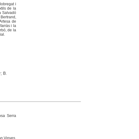
lobregat i
tils de la
la Salvadó
 Bertrand,
 Artesa de
arràs i la
rbó, de la
ial.
; B.
sa Serra
n Vinyes,