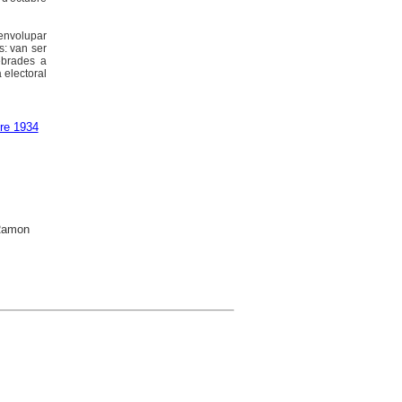
senvolupar
s: van ser
ebrades a
 electoral
bre 1934
 Ramon