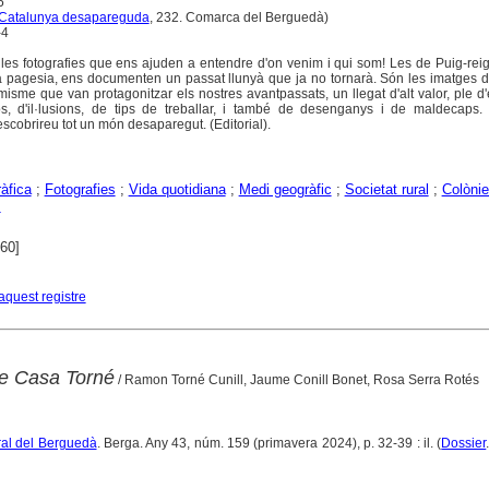
5
Catalunya desapareguda
, 232. Comarca del Berguedà)
-4
lles fotografies que ens ajuden a entendre d'on venim i qui som! Les de Puig-rei
va pagesia, ens documenten un passat llunyà que ja no tornarà. Són les imatges 
isme que van protagonitzar els nostres avantpassats, un llegat d'alt valor, ple d'
, d'il·lusions, de tips de treballar, i també de desenganys i de maldecaps. 
scobrireu tot un món desaparegut. (Editorial).
àfica
;
Fotografies
;
Vida quotidiana
;
Medi geogràfic
;
Societat rural
;
Colòni
s
960]
aquest registre
e Casa Torné
/ Ramon Torné Cunill, Jaume Conill Bonet, Rosa Serra Rotés
tural del Berguedà
. Berga. Any 43, núm. 159 (primavera 2024), p. 32-39 : il. (
Dossier