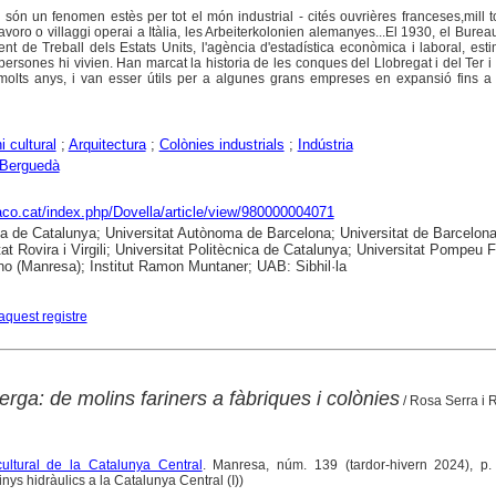
s són un fenomen estès per tot el món industrial - cités ouvrières franceses,mill 
lavoro o villaggi operai a Itàlia, les Arbeiterkolonien alemanyes...El 1930, el Burea
ent de Treball dels Estats Units, l'agència d'estadística econòmica i laboral, es
ersones hi vivien. Han marcat la historia de les conques del Llobregat i del Ter i
molts anys, i van esser útils per a algunes grans empreses en expansió fins a 
i cultural
;
Arquitectura
;
Colònies industrials
;
Indústria
Berguedà
raco.cat/index.php/Dovella/article/view/980000004071
ca de Catalunya; Universitat Autònoma de Barcelona; Universitat de Barcelona
tat Rovira i Virgili; Universitat Politècnica de Catalunya; Universitat Pompeu 
no (Manresa); Institut Ramon Muntaner; UAB: Sibhil·la
aquest registre
Berga: de molins fariners a fàbriques i colònies
/ Rosa Serra i 
cultural de la Catalunya Central
. Manresa, núm. 139 (tardor-hivern 2024), p.
inys hidràulics a la Catalunya Central (I))