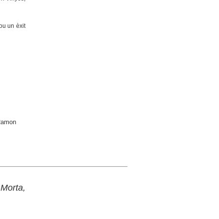
ou un èxit
 Ramon
Morta,