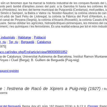
 són un fenomen que ha marcat la historia industrial de les conques fluvials del L
uents però també d'àmplies zones del país: a la Garrotxa hi havia les colònies tèx
 d'Hostoles); les tres del terme municipal de Puigcerdà (Cerdanya), molt petites, 
món o Samperí, la Balira o Valira i la Teixidor-Naudon; la colònia obrera de can
t urbà de Sant Feliu de Llobregat; la colònia la Fàbrica del Pont d'Alentorn, a
l canal de Pinyana (Segrià), la colònia d'Alcanís (Rosselló), la colònia Casals d'Alf
aire. Sense oblidar les agrícoles, hidroelèctriques pirinenques, les mineres del ca
iment, i les químiques i les ferroviàries. És una realitat estesa per tot el món industr
 industrials
;
Habitatge
;
Població
, riu
;
Ter, riu
;
Berguedà
;
Catalunya
1975]
raco.cat/index.php/Erol/article/view/980000001852
ca de Catalunya; Universitat Autònoma de Barcelona; Institut Ramon Muntaner
nyes i Cluet (Berga); B. Guillem de Berguedà (Puig-reig)
aquest registre
re : l'estrena de Racó de Xiprers a Puig-reig (1927)
/ Ro
aserra
ural del Berguedà
. Berga. Any 43, núm. 162 (hivern 2024), p. 8-13: il. (
Dossier
. Ramo