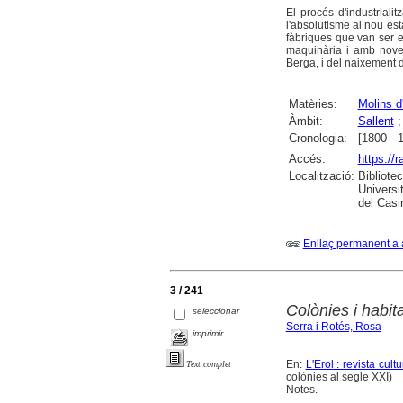
El procés d'industriali
l'absolutisme al nou est
fàbriques que van ser e
maquinària i amb noves
Berga, i del naixement de
Matèries:
Molins d
Àmbit:
Sallent
Cronologia:
[1800 - 
Accés:
https://
Localització:
Bibliote
Universi
del Casi
Enllaç permanent a 
3 / 241
Colònies i habit
seleccionar
Serra i Rotés, Rosa
imprimir
En:
L'Erol : revista cul
Text complet
colònies al segle XXI)
Notes.