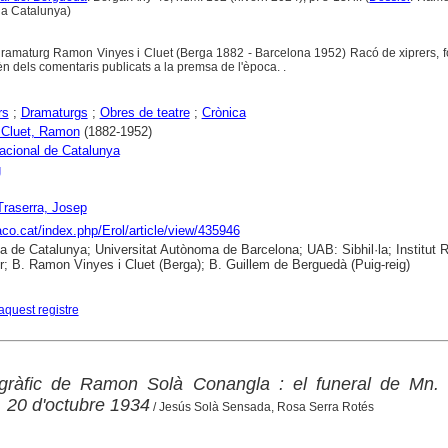
i a Catalunya)
 dramaturg Ramon Vinyes i Cluet (Berga 1882 - Barcelona 1952) Racó de xiprers, f
 dels comentaris publicats a la premsa de l'època. .
rs
;
Dramaturgs
;
Obres de teatre
;
Crònica
 Cluet, Ramon
(1882-1952)
acional de Catalunya
g
 Traserra, Josep
raco.cat/index.php/Erol/article/view/435946
ca de Catalunya; Universitat Autònoma de Barcelona; UAB: Sibhil·la; Institut
; B. Ramon Vinyes i Cluet (Berga); B. Guillem de Berguedà (Puig-reig)
aquest registre
ogràfic de Ramon Solà Conangla : el funeral de Mn. 
. 20 d'octubre 1934
/ Jesús Solà Sensada, Rosa Serra Rotés