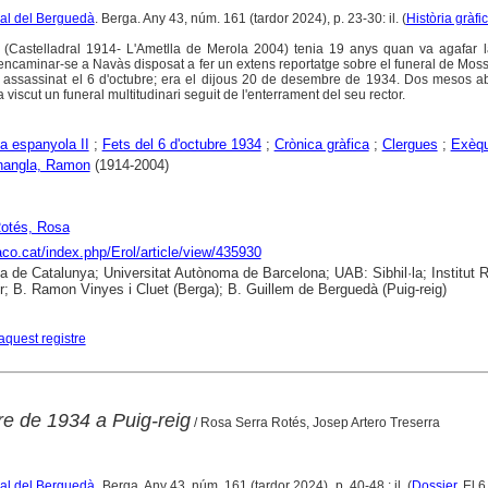
ural del Berguedà
. Berga. Any 43, núm. 161 (tardor 2024), p. 23-30: il. (
Història gràfi
Castelladral 1914- L'Ametlla de Merola 2004) tenia 19 anys quan va agafar 
va encaminar-se a Navàs disposat a fer un extens reportatge sobre el funeral de Mo
, assassinat el 6 d'octubre; era el dijous 20 de desembre de 1934. Dos mesos a
 viscut un funeral multitudinari seguit de l'enterrament del seu rector.
a espanyola II
;
Fets del 6 d'octubre 1934
;
Crònica gràfica
;
Clergues
;
Exèqu
nangla, Ramon
(1914-2004)
Rotés, Rosa
raco.cat/index.php/Erol/article/view/435930
ca de Catalunya; Universitat Autònoma de Barcelona; UAB: Sibhil·la; Institut
; B. Ramon Vinyes i Cluet (Berga); B. Guillem de Berguedà (Puig-reig)
aquest registre
re de 1934 a Puig-reig
/ Rosa Serra Rotés, Josep Artero Treserra
ural del Berguedà
. Berga. Any 43, núm. 161 (tardor 2024), p. 40-48 : il. (
Dossier
. El 