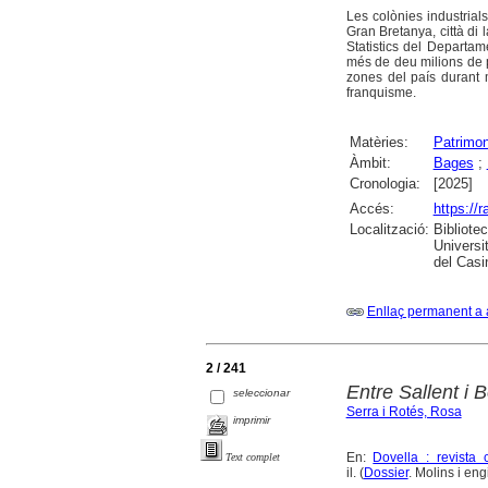
Les colònies industrial
Gran Bretanya, città di 
Statistics del Departam
més de deu milions de p
zones del país durant 
franquisme.
Matèries:
Patrimon
Àmbit:
Bages
;
Cronologia:
[2025]
Accés:
https://
Localització:
Bibliote
Universi
del Casi
Enllaç permanent a 
2 / 241
Entre Sallent i 
seleccionar
Serra i Rotés, Rosa
imprimir
En:
Dovella : revista 
Text complet
il. (
Dossier
. Molins i eng