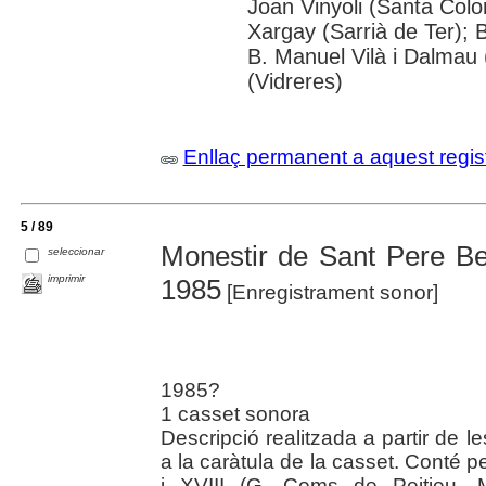
Joan Vinyoli (Santa Colo
Xargay (Sarrià de Ter); B
B. Manuel Vilà i Dalmau 
(Vidreres)
Enllaç permanent a aquest regis
5 / 89
Monestir de Sant Pere Be
seleccionar
imprimir
1985
[Enregistrament sonor]
1985?
1 casset sonora
Descripció realitzada a partir de l
a la caràtula de la casset. Conté p
i XVIII (G. Coms de Peitieu, 