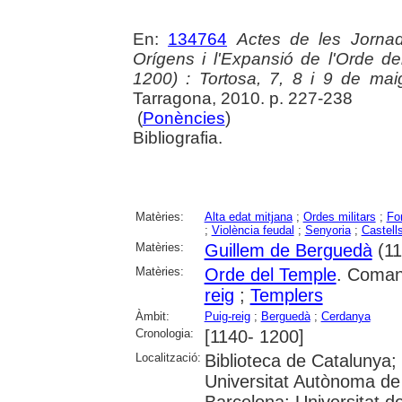
En:
134764
Actes de les Jornad
Orígens i l'Expansió de l'Orde d
1200) : Tortosa, 7, 8 i 9 de ma
Tarragona, 2010. p. 227-238
(
Ponències
)
Bibliografia.
Matèries:
Alta edat mitjana
;
Ordes militars
;
Fo
;
Violència feudal
;
Senyoria
;
Castell
Matèries:
Guillem de Berguedà
(11
Matèries:
Orde del Temple
. Coman
reig
;
Templers
Àmbit:
Puig-reig
;
Berguedà
;
Cerdanya
Cronologia:
[1140- 1200]
Localització:
Biblioteca de Catalunya;
Universitat Autònoma de 
Barcelona; Universitat d