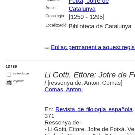
Foixà, Jofre de
Àmbit:
Catalunya
Cronologia:
[1250 - 1295]
Localització:
Biblioteca de Catalunya
Enllaç permanent a aquest regis
13 / 89
Li Gotti, Ettore: Jofre de 
seleccionar
imprimir
/ [ressenya de: Antoni Comas]
Comas, Antoni
En:
Revista de filología española
371
Ressenya de:
- Li Gotti, Ettore. Jofre de Foixà. V