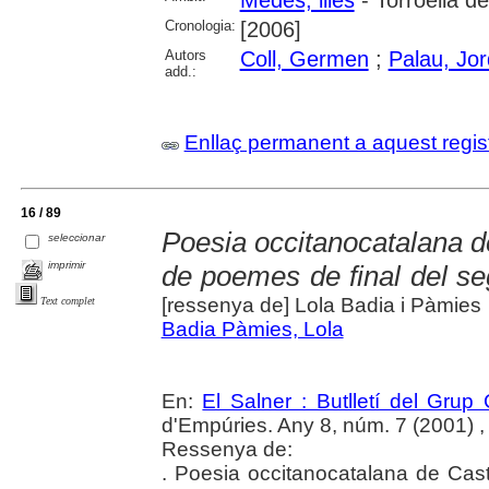
Cronologia:
[2006]
Autors
Coll, Germen
;
Palau, Jor
add.:
Enllaç permanent a aquest regis
16 / 89
Poesia occitanocatalana de
seleccionar
imprimir
de poemes de final del seg
[ressenya de] Lola Badia i Pàmies
Text complet
Badia Pàmies, Lola
En:
El Salner : Butlletí del Grup
d'Empúries. Any 8, núm. 7 (2001) ,
Ressenya de:
. Poesia occitanocatalana de Cas