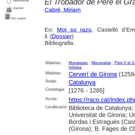
El Trobador de Pere el Gr
seleccionar
imprimir
Cabré, Miriam
Text complet
En:
Mot so razo
. Castelló d'E
il. (
Dossier
)
Bibliografia.
Matèries:
Monarques
;
Mecenatge
;
Pere II el G
mitjana
Matèries:
Cerverí de Girona
(1259
Àmbit:
Catalunya
Cronologia:
[1276 - 1285]
Accés:
https://raco.cat/index.p
Localització:
Biblioteca de Catalunya;
Universitat de Girona; Un
Bordas i Estragués (Cast
(Girona); B. Fages de Cl