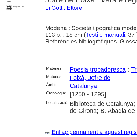
imprimir
Li Gotti, Ettore
Modena : Società tipografica mod
113 p. ; 18 cm (
Testi e manuali
, 37
Referències bibliogràfiques. Glossa
Matèries:
Poesia trobadoresca
;
T
Matèries:
Foixà, Jofre de
Àmbit:
Catalunya
Cronologia:
[1250 - 1295]
Localització:
Biblioteca de Catalunya; 
de Girona; B. Abadia de
Enllaç permanent a aquest regis