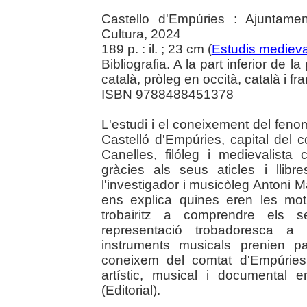
Castello d'Empúries : Ajuntame
Cultura, 2024
189 p. : il. ; 23 cm (
Estudis medieva
Bibliografia. A la part inferior de 
català, pròleg en occità, català i fr
ISBN 9788488451378
L'estudi i el coneixement del fenom
Castelló d'Empúries, capital del 
Canelles, filóleg i medievalista
gràcies als seus aticles i llibr
l'investigador i musicòleg Antoni
ens explica quines eren les mot
trobairitz a comprendre els 
representació trobadoresca a 
instruments musicals prenien pa
coneixem del comtat d'Empúries i,
artístic, musical i documental e
(Editorial).