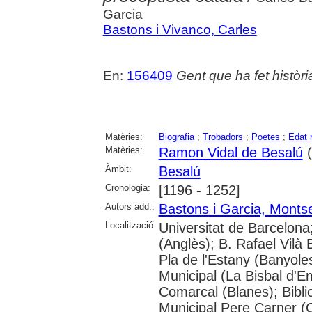
Garcia
Bastons i Vivanco, Carles
En:
156409
Gent que ha fet històri
Matèries:
Biografia
;
Trobadors
;
Poetes
;
Edat 
Matèries:
Ramon Vidal de Besalú
(
Àmbit:
Besalú
Cronologia:
[1196 - 1252]
Autors add.:
Bastons i Garcia, Montse
Localització:
Universitat de Barcelona
(Anglès); B. Rafael Vilà 
Pla de l'Estany (Banyole
Municipal (La Bisbal d'E
Comarcal (Blanes); Bibli
Municipal Pere Carner (C