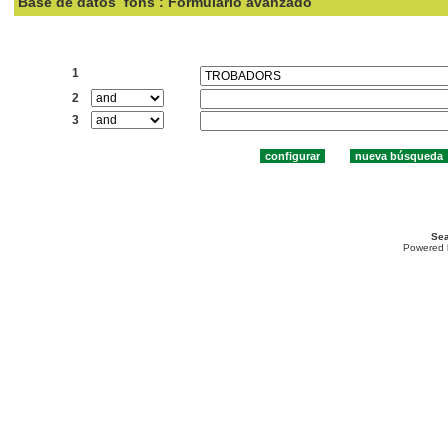
Base de datos
fons : Formulario avanzado
Buscar:
1
2
3
Sea
Powered