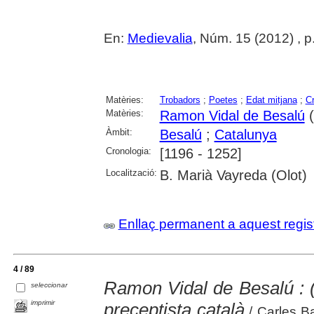
En:
Medievalia
, Núm. 15 (2012) , 
Matèries:
Trobadors
;
Poetes
;
Edat mitjana
;
Cr
Matèries:
Ramon Vidal de Besalú
(
Àmbit:
Besalú
;
Catalunya
Cronologia:
[1196 - 1252]
Localització:
B. Marià Vayreda (Olot)
Enllaç permanent a aquest regis
4 / 89
Ramon Vidal de Besalú : (B
seleccionar
imprimir
preceptista català
/ Carles Ba