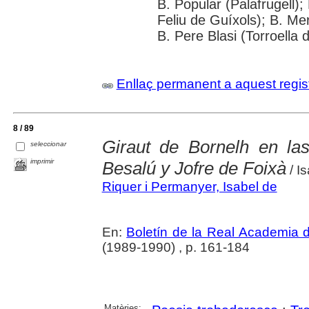
B. Popular (Palafrugell);
Feliu de Guíxols); B. Me
B. Pere Blasi (Torroella 
Enllaç permanent a aquest regis
8 / 89
Giraut de Bornelh en l
seleccionar
imprimir
Besalú y Jofre de Foixà
/ I
Riquer i Permanyer, Isabel de
En:
Boletín de la Real Academia 
(1989-1990) , p. 161-184
Matèries: