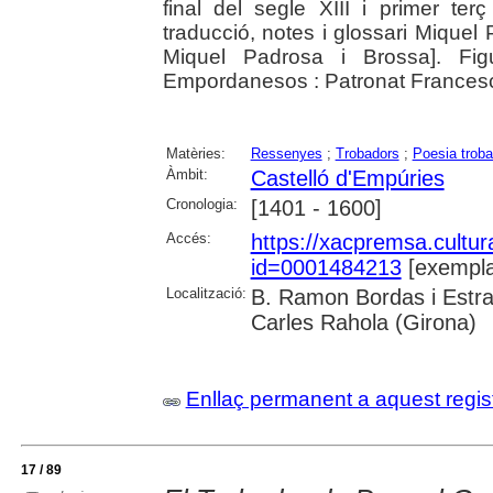
final del segle XIII i primer terç
traducció, notes i glossari Miquel 
Miquel Padrosa i Brossa]. Figu
Empordanesos : Patronat Francesc
Matèries:
Ressenyes
;
Trobadors
;
Poesia trob
Àmbit:
Castelló d'Empúries
Cronologia:
[1401 - 1600]
Accés:
https://xacpremsa.cultu
id=0001484213
[exempla
Localització:
B. Ramon Bordas i Estra
Carles Rahola (Girona)
Enllaç permanent a aquest regis
17 / 89