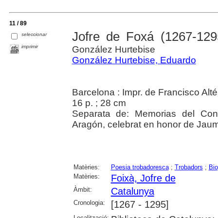
11 / 89
Jofre de Foxá (1267-1295
seleccionar
imprimir
González Hurtebise
González Hurtebise, Eduardo
Barcelona : Impr. de Francisco Alt
16 p. ; 28 cm
Separata de: Memorias del Con
Aragón, celebrat en honor de Jaume I
Matèries:
Poesia trobadoresca
;
Trobadors
;
Bio
Matèries:
Foixà, Jofre de
Àmbit:
Catalunya
Cronologia:
[1267 - 1295]
Localització: