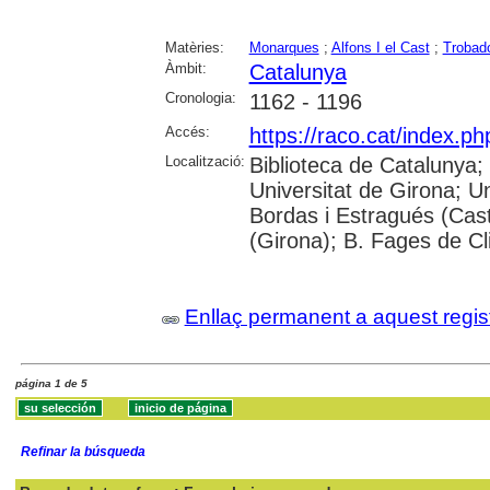
Matèries:
Monarques
;
Alfons I el Cast
;
Trobad
Àmbit:
Catalunya
Cronologia:
1162 - 1196
Accés:
https://raco.cat/index.p
Localització:
Biblioteca de Catalunya;
Universitat de Girona; Un
Bordas i Estragués (Cast
(Girona); B. Fages de Cl
Enllaç permanent a aquest regis
página 1 de 5
Refinar la búsqueda