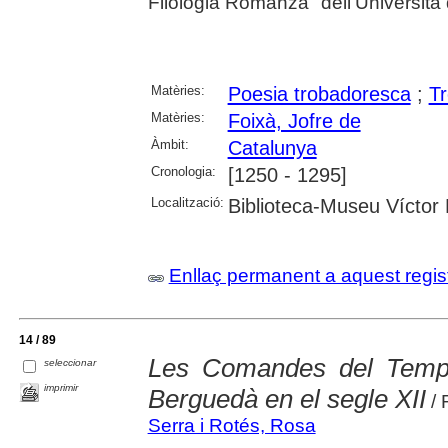
Filologia Romanza" dell'Università
Matèries:
Poesia trobadoresca
;
T
Matèries:
Foixà, Jofre de
Àmbit:
Catalunya
Cronologia:
[1250 - 1295]
Localització:
Biblioteca-Museu Víctor B
Enllaç permanent a aquest regis
14 / 89
Les Comandes del Templ
seleccionar
imprimir
Berguedà en el segle XII
/ 
Serra i Rotés, Rosa