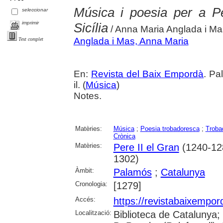
Música i poesia per a P
seleccionar
imprimir
Sicília
/ Anna Maria Anglada i Ma
Anglada i Mas, Anna Maria
Text complet
En:
Revista del Baix Empordà
. Pa
il. (
Música
)
Notes.
Matèries:
Música
;
Poesia trobadoresca
;
Troba
Crònica
Matèries:
Pere II el Gran
(1240-12
1302)
Àmbit:
Palamós
;
Catalunya
Cronologia:
[1279]
Accés:
https://revistabaixempo
Localització:
Biblioteca de Catalunya;