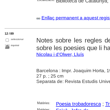
Biblioteca de Catalunya;
Enllaç permanent a aquest regis
12 / 89
Notes sobre les regles d
seleccionar
imprimir
sobre les poesies que li ha
Nicolau i d'Olwer, Lluís
Barcelona : Impr. Joaquim Horta, 
27 p. ; 25 cm
Separata de: Revista Estudis Unive
Matèries:
Poesia trobadoresca
;
T
Matèries: