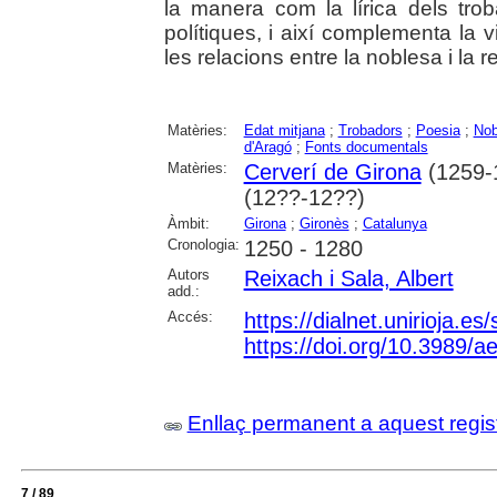
la manera com la lírica dels troba
polítiques, i així complementa la v
les relacions entre la noblesa i la 
Matèries:
Edat mitjana
;
Trobadors
;
Poesia
;
Nob
d'Aragó
;
Fonts documentals
Matèries:
Cerverí de Girona
(1259-
(12??-12??)
Àmbit:
Girona
;
Gironès
;
Catalunya
Cronologia:
1250 - 1280
Autors
Reixach i Sala, Albert
add.:
Accés:
https://dialnet.unirioja.e
https://doi.org/10.3989/
Enllaç permanent a aquest regis
7 / 89