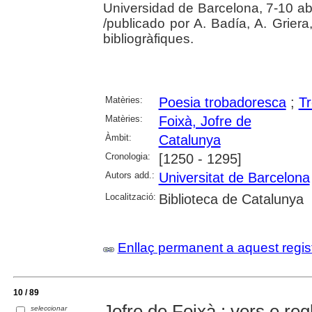
Universidad de Barcelona, 7-10 ab
/publicado por A. Badía, A. Griera,
bibliogràfiques.
Matèries:
Poesia trobadoresca
;
T
Matèries:
Foixà, Jofre de
Àmbit:
Catalunya
Cronologia:
[1250 - 1295]
Autors add.:
Universitat de Barcelona
Localització:
Biblioteca de Catalunya
Enllaç permanent a aquest regis
10 / 89
Jofre de Foixà : vers e reg
seleccionar