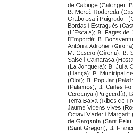
de Calonge (Calonge); Bi
B. Mercè Rodoreda (Cast
Grabolosa i Puigrodon (C
Bordas i Estragués (Cast
(L'Escala); B. Fages de
l'Empordà; B. Bonaventur
Antònia Adroher (Girona)
M. Casero (Girona); B. S
Salse i Camarasa (Hostal
(La Jonquera); B. Julià C
(Llançà); B. Municipal d
(Olot); B. Popular (Palafr
(Palamós); B. Carles Fo
Cerdanya (Puigcerdà); B
Terra Baixa (Ribes de Fr
Jaume Vicens Vives (Rose
Octavi Viader i Margarit
de Garganta (Sant Feliu d
(Sant Gregori); B. Franc