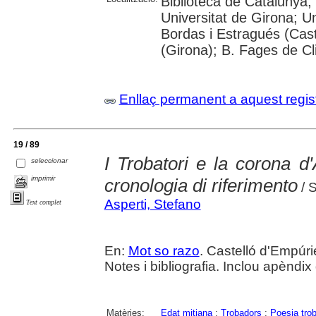
Biblioteca de Catalunya;
Universitat de Girona; Un
Bordas i Estragués (Cast
(Girona); B. Fages de Cl
Enllaç permanent a aquest regis
19 / 89
I Trobatori e la corona d'
seleccionar
imprimir
cronologia di riferimento
/ S
Asperti, Stefano
Text complet
En:
Mot so razo
. Castelló d'Empúr
Notes i bibliografia. Inclou apèndi
Matèries:
Edat mitjana
;
Trobadors
;
Poesia tro