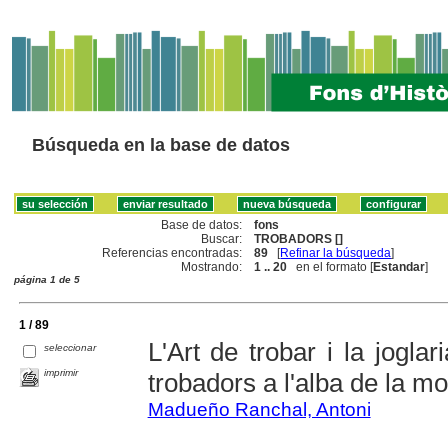
Búsqueda en la base de datos
Base de datos:
fons
Buscar:
TROBADORS []
Referencias encontradas:
89
[
Refinar la búsqueda
]
Mostrando:
1 .. 20
en el formato [
Estandar
]
página 1 de 5
1 / 89
L'Art de trobar i la jogla
seleccionar
imprimir
trobadors a l'alba de la mo
Madueño Ranchal, Antoni