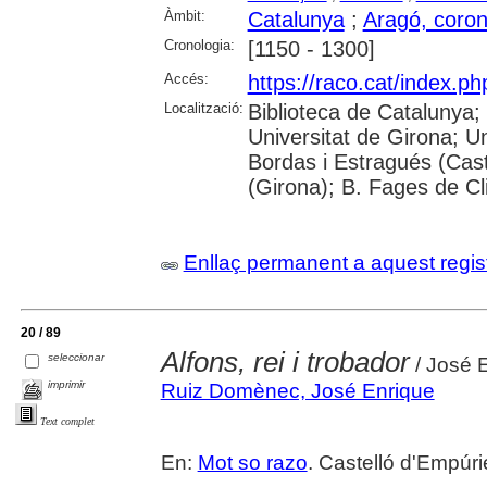
Àmbit:
Catalunya
;
Aragó, coron
Cronologia:
[1150 - 1300]
Accés:
https://raco.cat/index.p
Localització:
Biblioteca de Catalunya;
Universitat de Girona; Un
Bordas i Estragués (Cast
(Girona); B. Fages de Cl
Enllaç permanent a aquest regis
20 / 89
Alfons, rei i trobador
seleccionar
/ José 
imprimir
Ruiz Domènec, José Enrique
Text complet
En:
Mot so razo
. Castelló d'Empúri