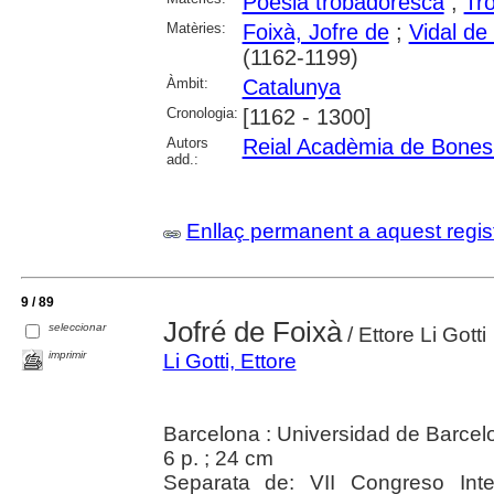
Poesia trobadoresca
;
Tr
Matèries:
Foixà, Jofre de
;
Vidal d
(1162-1199)
Àmbit:
Catalunya
Cronologia:
[1162 - 1300]
Autors
Reial Acadèmia de Bones 
add.:
Enllaç permanent a aquest regis
9 / 89
Jofré de Foixà
seleccionar
/ Ettore Li Gotti
imprimir
Li Gotti, Ettore
Barcelona : Universidad de Barcel
6 p. ; 24 cm
Separata de: VII Congreso Inte