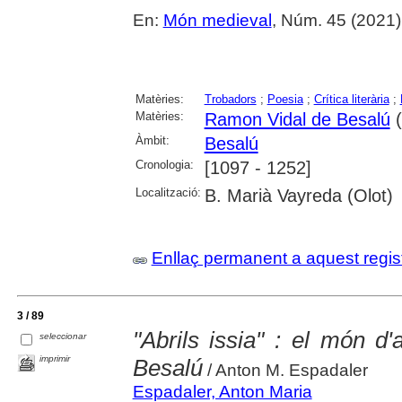
En:
Món medieval
, Núm. 45 (2021) 
Matèries:
Trobadors
;
Poesia
;
Crítica literària
;
Matèries:
Ramon Vidal de Besalú
(
Àmbit:
Besalú
Cronologia:
[1097 - 1252]
Localització:
B. Marià Vayreda (Olot)
Enllaç permanent a aquest regis
3 / 89
"Abrils issia" : el món 
seleccionar
imprimir
Besalú
/ Anton M. Espadaler
Espadaler, Anton Maria