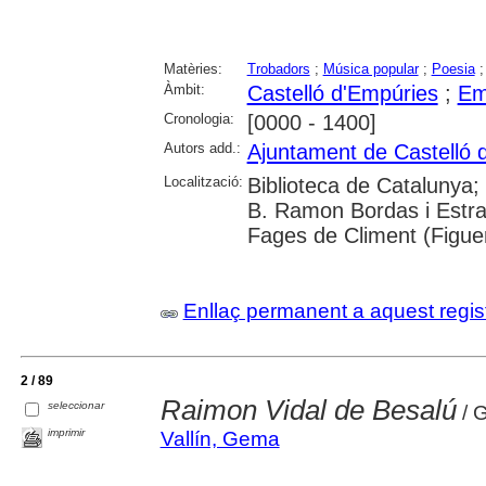
Matèries:
Trobadors
;
Música popular
;
Poesia
Àmbit:
Castelló d'Empúries
;
Em
Cronologia:
[0000 - 1400]
Autors add.:
Ajuntament de Castelló 
Localització:
Biblioteca de Catalunya;
B. Ramon Bordas i Estra
Fages de Climent (Figuer
Enllaç permanent a aquest regis
2 / 89
Raimon Vidal de Besalú
seleccionar
/ 
imprimir
Vallín, Gema