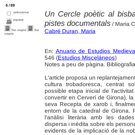
6 / 89
Un Cercle poètic al bisb
seleccionar
imprimir
pistes documentals
/ Maria C
Cabré Duran, Maria
Text complet
Text
complet
En:
Anuario de Estudios Medieva
546 (
Estudios Misceláneos
)
Notes a peu de pàgina. Bibliografia.
L'article proposa un replantejament
cultura trobadoresca, centrat s
possible etapa inicial de l'activi
convertir en Cerverí de Girona), la 
seva Recepta de xarob i, finalmen
entorn de la catedral de Girona.
l'anàlisi literària amb les dades
dispersa i inèdita sobre els perso
evidents de la implicació de la no