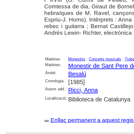
Comtessa de dia, Giraut de Bornelh
hebraïques de M. Ravel, cançons 
Espriu-J. Homs). Intèrprets : Anna
rebec i guitarra ; Bernat Castillej
Andrés Lewin- Richter, electrònica ;
Matèries:
Monestirs
;
Concerts musicals
;
Trob
Matèries:
Monestir de Sant Pere d
Àmbit:
Besalú
Cronologia:
[1985]
Autors add.:
Ricci, Anna
Localització:
Biblioteca de Catalunya
Enllaç permanent a aquest regis