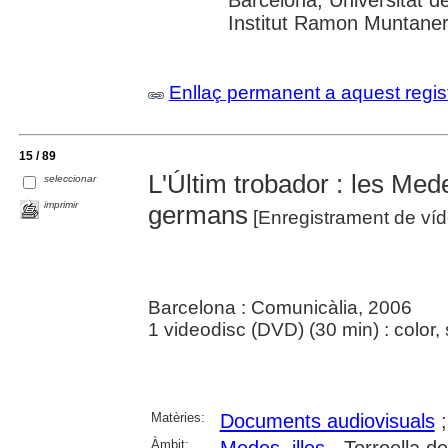
Institut Ramon Muntane
Enllaç permanent a aquest regis
15 / 89
L'Últim trobador : les Med
seleccionar
imprimir
germans
[Enregistrament de ví
Barcelona : Comunicàlia, 2006
1 videodisc (DVD) (30 min) : color,
Matèries:
Documents audiovisuals
Àmbit:
Medes, illes
- Torroella d