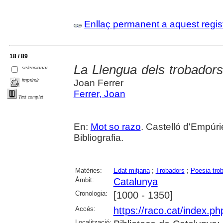
Enllaç permanent a aquest regis
18 / 89
La Llengua dels trobadors 
seleccionar
imprimir
Joan Ferrer
Ferrer, Joan
Text complet
En:
Mot so razo
. Castelló d'Empúrie
Bibliografia.
Matèries:
Edat mitjana
;
Trobadors
;
Poesia tro
Àmbit:
Catalunya
Cronologia:
[1000 - 1350]
Accés:
https://raco.cat/index.p
Localització: