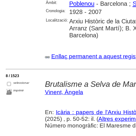
Àmbit:
Poblenou
- Barcelona ;
S
Cronologia:
1928 - 2007
Localització:
Arxiu Històric de la Ciu
Arranz (Sant Martí); B. 
Barcelona)
Enllaç permanent a aquest regis
8 / 1523
Brutalisme a Selva de Ma
seleccionar
imprimir
Vinent, Àngela
En:
Icària : papers de l'Arxiu His
(2025) , p. 50-52: il. (
Altres experim
Número monogràfic: El Maresme del 