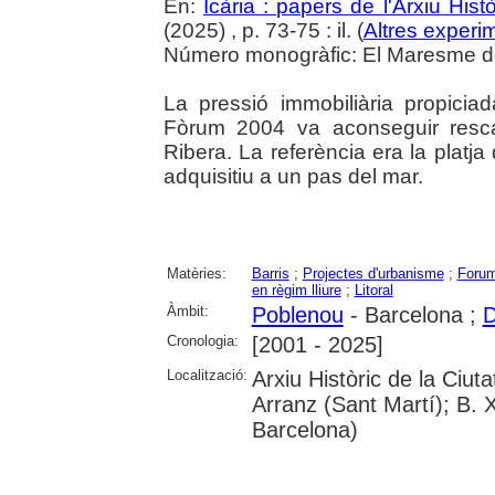
En:
Icària : papers de l'Arxiu His
(2025) , p. 73-75 : il. (
Altres experim
Número monogràfic: El Maresme del 
La pressió immobiliària propiciad
Fòrum 2004 va aconseguir rescat
Ribera. La referència era la platja
adquisitiu a un pas del mar.
Matèries:
Barris
;
Projectes d'urbanisme
;
Forum
en règim lliure
;
Litoral
Àmbit:
Poblenou
- Barcelona ;
D
Cronologia:
[2001 - 2025]
Localització:
Arxiu Històric de la Ciu
Arranz (Sant Martí); B. 
Barcelona)