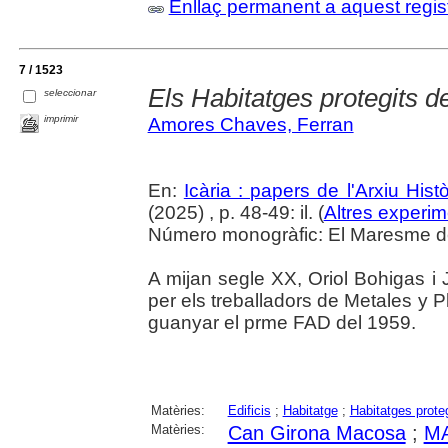
Enllaç permanent a aquest regis
7 / 1523
Els Habitatges protegits 
seleccionar
imprimir
Amores Chaves, Ferran
En:
Icària : papers de l'Arxiu His
(2025) , p. 48-49: il. (
Altres experim
Número monogràfic: El Maresme del 
A mijan segle XX, Oriol Bohigas i J
per els treballadors de Metales y P
guanyar el prme FAD del 1959.
Matèries:
Edificis
;
Habitatge
;
Habitatges prote
Matèries:
Can Girona Macosa
;
M