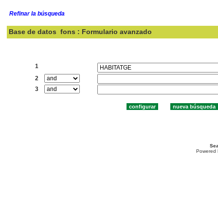
Refinar la búsqueda
Base de datos
fons : Formulario avanzado
Buscar:
1
2
3
Sea
Powered