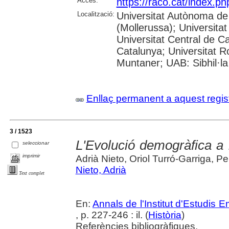
Accés:
https://raco.cat/index.
Localització:
Universitat Autònoma de
(Mollerussa); Universitat
Universitat Central de Ca
Catalunya; Universitat Rov
Muntaner; UAB: Sibhil·la
Enllaç permanent a aquest regis
3 / 1523
L'Evolució demogràfica a 
seleccionar
imprimir
Adrià Nieto, Oriol Turró-Garriga, 
Nieto, Adrià
Text complet
En:
Annals de l'Institut d'Estudis
, p. 227-246 : il. (
Història
)
Referències bibliogràfiques.