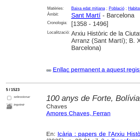
Matèries:
Baixa edat mitjana
;
Població
;
Habita
Àmbit:
Sant Martí
- Barcelona
Cronologia:
[1358 - 1496]
Localització:
Arxiu Històric de la Ciu
Arranz (Sant Martí); B. 
Barcelona)
Enllaç permanent a aquest regis
5 / 1523
100 anys de Forte, Bolívia
seleccionar
imprimir
Chaves
Amores Chaves, Ferran
En:
Icària : papers de l'Arxiu His