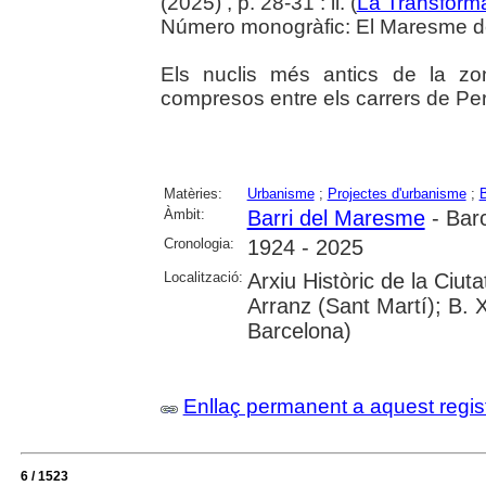
(2025) , p. 28-31 : il. (
La Transform
Número monogràfic: El Maresme del 
Els nuclis més antics de la z
compresos entre els carrers de Per
Matèries:
Urbanisme
;
Projectes d'urbanisme
;
B
Àmbit:
Barri del Maresme
- Bar
Cronologia:
1924 - 2025
Localització:
Arxiu Històric de la Ciu
Arranz (Sant Martí); B. 
Barcelona)
Enllaç permanent a aquest regis
6 / 1523