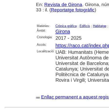
En:
Revista de Girona
. Girona, nú
33 : il. (
Reportatge fotogràfic
)
Matèries:
Crònica gràfica
;
Edificis
;
Habitatge
Àmbit:
Girona
Cronologia:
2017 - 2025
Accés:
https://raco.cat/index.p
Localització:
UAB: Humanitats (Hemer
Universitat Autònoma de
Universitat de Barcelona;
Catalunya; Universitat de
Politècnica de Catalunya
Rovira i Virgili; Universi
Enllaç permanent a aquest regis