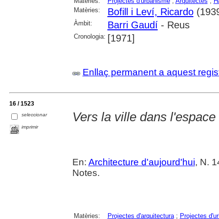
Matèries:
Projectes d'urbanisme
;
Arquitectes
;
H
Matèries:
Bofill i Leví, Ricardo
(1939
Àmbit:
Barri Gaudí
- Reus
Cronologia:
[1971]
Enllaç permanent a aquest regis
16 / 1523
Vers la ville dans l'espace
seleccionar
imprimir
En:
Architecture d'aujourd'hui
, N. 1
Notes.
Matèries:
Projectes d'arquitectura
;
Projectes d'u