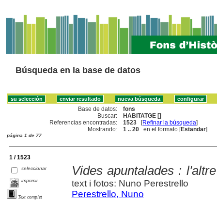
Búsqueda en la base de datos
Base de datos:
fons
Buscar:
HABITATGE []
Referencias encontradas:
1523
[
Refinar la búsqueda
]
Mostrando:
1 .. 20
en el formato [
Estandar
]
página 1 de 77
1 / 1523
Vides apuntalades : l'altr
seleccionar
imprimir
text i fotos: Nuno Perestrello
Perestrello, Nuno
Text complet