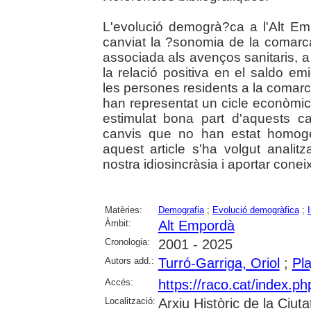
L'evolució demogrà?ca a l'Alt Em
canviat la ?sonomia de la comarca.
associada als avenços sanitaris, a 
la relació positiva en el saldo em
les persones residents a la comar
han representat un cicle econòmic 
estimulat bona part d'aquests c
canvis que no han estat homoge
aquest article s'ha volgut analitz
nostra idiosincràsia i aportar conei
Matèries:
Demografia
;
Evolució demogràfica
;
Àmbit:
Alt Empordà
Cronologia:
2001 - 2025
Autors add.:
Turró-Garriga, Oriol
;
Pl
Accés:
https://raco.cat/index.
Localització:
Arxiu Històric de la Ciut