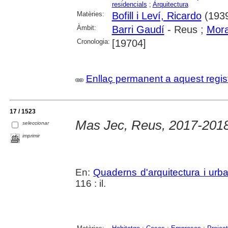
residencials
;
Arquitectura
Matèries:
Bofill i Leví, Ricardo
(1939
Àmbit:
Barri Gaudí
- Reus ;
Mora
Cronologia:
[19704]
Enllaç permanent a aquest regis
17 / 1523
Mas Jec, Reus, 2017-2018
seleccionar
imprimir
En:
Quaderns d'arquitectura i urb
116 : il.