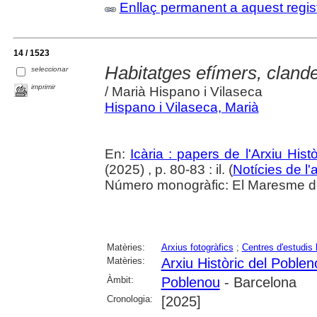
Enllaç permanent a aquest regis
14 / 1523
Habitatges efímers, clandes
seleccionar
imprimir
/ Marià Hispano i Vilaseca
Hispano i Vilaseca, Marià
En:
Icària : papers de l'Arxiu His
(2025) , p. 80-83 : il. (
Notícies de l'
Número monogràfic: El Maresme del 
Matèries:
Arxius fotogràfics
;
Centres d'estudis 
Matèries:
Arxiu Històric del Poblen
Àmbit:
Poblenou
- Barcelona
Cronologia:
[2025]