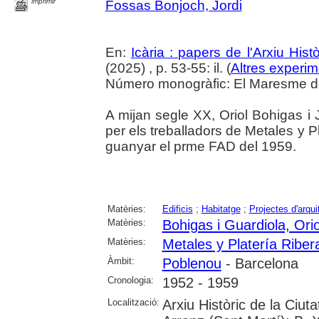
imprimir
Fossas Bonjoch, Jordi
En:
Icària : papers de l'Arxiu His
(2025) , p. 53-55: il. (
Altres experim
Número monogràfic: El Maresme del 
A mijan segle XX, Oriol Bohigas i J
per els treballadors de Metales y P
guanyar el prme FAD del 1959.
Matèries:
Edificis
;
Habitatge
;
Projectes d'arqui
Matèries:
Bohigas i Guardiola, Orio
Matèries:
Metales y Platería Riber
Àmbit:
Poblenou
- Barcelona
Cronologia:
1952 - 1959
Localització:
Arxiu Històric de la Ciu