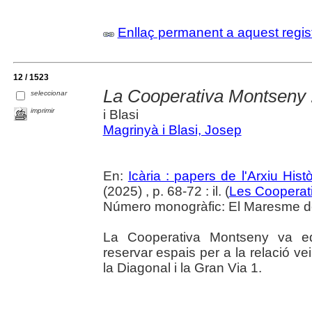
Enllaç permanent a aquest regis
12 / 1523
La Cooperativa Montseny : l
seleccionar
imprimir
i Blasi
Magrinyà i Blasi, Josep
En:
Icària : papers de l'Arxiu His
(2025) , p. 68-72 : il. (
Les Cooperat
Número monogràfic: El Maresme del 
La Cooperativa Montseny va edi
reservar espais per a la relació v
la Diagonal i la Gran Via 1.