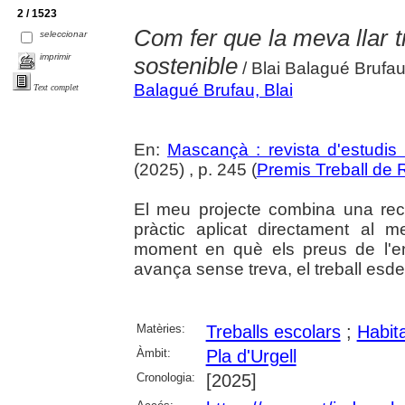
2 / 1523
Com fer que la meva llar tr
seleccionar
imprimir
sostenible
/ Blai Balagué Brufa
Balagué Brufau, Blai
Text complet
En:
Mascançà : revista d'estudis 
(2025) , p. 245 (
Premis Treball de
El meu projecte combina una rec
pràctic aplicat directament al 
moment en què els preus de l'ene
avança sense treva, el treball esd
Matèries:
Treballs escolars
;
Habit
Àmbit:
Pla d'Urgell
Cronologia:
[2025]