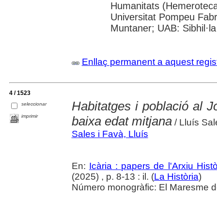
Humanitats (Hemeroteca);
Universitat Pompeu Fabra;
Muntaner; UAB: Sibhil·la
Enllaç permanent a aquest regis
4 / 1523
Habitatges i població al J
seleccionar
imprimir
baixa edat mitjana
/ Lluís Sal
Sales i Favà, Lluís
En:
Icària : papers de l'Arxiu His
(2025) , p. 8-13 : il. (
La Història
)
Número monogràfic: El Maresme del 