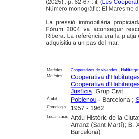
(2025) , p. 62-67 : il. (
Les Cooperat
Número monogràfic: El Maresme del 
La pressió immobiliària propiciad
Fòrum 2004 va aconseguir rescat
Ribera. La referència era la platja
adquisitiu a un pas del mar.
Matèries:
Cooperatives de vivendes
;
Habitatge
Matèries:
Cooperativa d'Habitatge
Cooperativa d'Habitatge
Justícia
. Grup Civit
Àmbit:
Poblenou
- Barcelona ;
S
Cronologia:
1957 - 1962
Localització:
Arxiu Històric de la Ciu
Arranz (Sant Martí); B. 
Barcelona)