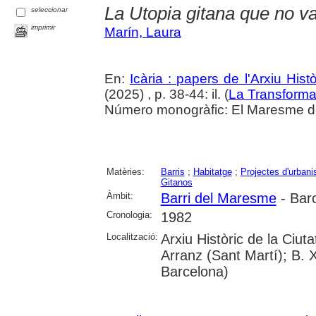
La Utopia gitana que no va
seleccionar
imprimir
Marín, Laura
En:
Icària : papers de l'Arxiu His
(2025) , p. 38-44: il. (
La Transforma
Número monogràfic: El Maresme del 
Matèries:
Barris
;
Habitatge
;
Projectes d'urban
Gitanos
Àmbit:
Barri del Maresme
- Bar
Cronologia:
1982
Localització:
Arxiu Històric de la Ciu
Arranz (Sant Martí); B. 
Barcelona)