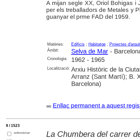
A mijan segle XX, Oriol Bohigas i J
per els treballadors de Metales y P
guanyar el prme FAD del 1959.
Matèries:
Edificis
;
Habitatge
;
Projectes d'arqui
Àmbit:
Selva de Mar
- Barcelon
Cronologia:
1962 - 1965
Localització:
Arxiu Històric de la Ciu
Arranz (Sant Martí); B. 
Barcelona)
Enllaç permanent a aquest regis
9 / 1523
La Chumbera del carrer de
seleccionar