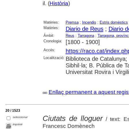
il. (
Història
)
Matèries:
Premsa
;
Incendis
;
Estris domèstics
Matèries:
Diario de Reus
;
Diario 
Àmbit:
Reus
;
Tarragona
;
Tarragona, provínc
Cronologia:
[1800 - 1900]
Accés:
https://raco.cat/index.ph
Localització:
Biblioteca de Catalunya
Sibhil·la; B. Pública de
Universitat Rovira i Virgili
Enllaç permanent a aquest regis
20 / 1523
Ciutats de lloguer
seleccionar
/ text: Es
imprimir
Francesc Domènech