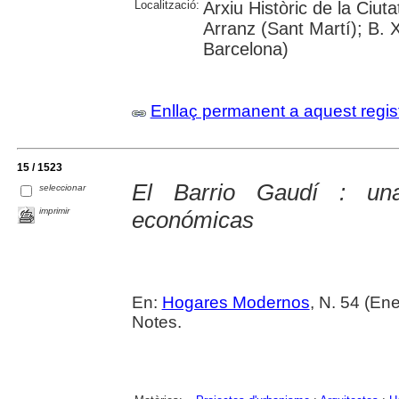
Localització:
Arxiu Històric de la Ciu
Arranz (Sant Martí); B. 
Barcelona)
Enllaç permanent a aquest regis
15 / 1523
El Barrio Gaudí : una
seleccionar
imprimir
económicas
En:
Hogares Modernos
, N. 54 (Ene
Notes.