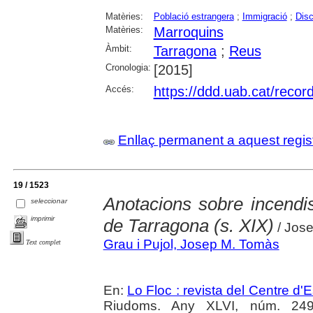
Matèries:
Població estrangera
;
Immigració
;
Disc
Matèries:
Marroquins
Àmbit:
Tarragona
;
Reus
Cronologia:
[2015]
Accés:
https://ddd.uab.cat/reco
Enllaç permanent a aquest regis
19 / 1523
Anotacions sobre incendi
seleccionar
imprimir
de Tarragona (s. XIX)
/ Jose
Grau i Pujol, Josep M. Tomàs
Text complet
En:
Lo Floc : revista del Centre 
Riudoms. Any XLVI, núm. 249 (