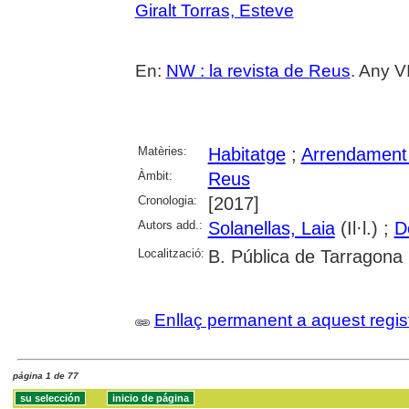
Giralt Torras, Esteve
En:
NW : la revista de Reus
. Any V
Matèries:
Habitatge
;
Arrendament
Àmbit:
Reus
Cronologia:
[2017]
Autors add.:
Solanellas, Laia
(Il·l.) ;
D
Localització:
B. Pública de Tarragona
Enllaç permanent a aquest regis
página 1 de 77