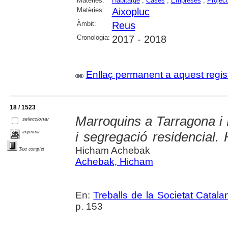
Matèries:
Habitatge
;
Cases
;
Empreses
;
Project
Matèries:
Aixopluc
Àmbit:
Reus
Cronologia:
2017 - 2018
Enllaç permanent a aquest regis
18 / 1523
Marroquins a Tarragona i
seleccionar
imprimir
i segregació residencial.
Hicham Achebak
Text complet
Achebak, Hicham
En:
Treballs de la Societat Catal
p. 153