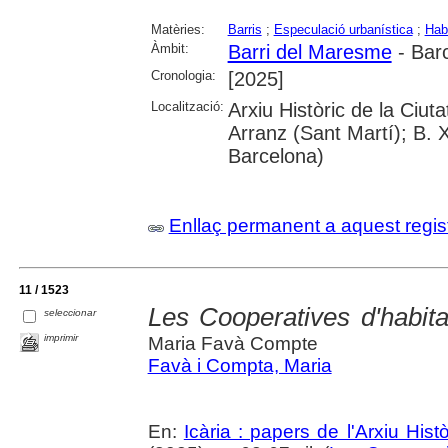
Matèries:
Barris
;
Especulació urbanística
;
Hab
Àmbit:
Barri del Maresme
- Bar
Cronologia:
[2025]
Localització:
Arxiu Històric de la Ciu
Arranz (Sant Martí); B. 
Barcelona)
Enllaç permanent a aquest regis
11 / 1523
Les Cooperatives d'habita
seleccionar
imprimir
Maria Favà Compte
Favà i Compta, Maria
En:
Icària : papers de l'Arxiu His