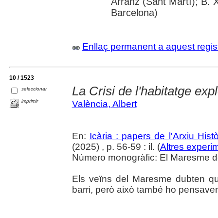
Arranz (Sant Martí); B. 
Barcelona)
Enllaç permanent a aquest regis
10 / 1523
La Crisi de l'habitatge expl
seleccionar
imprimir
València, Albert
En:
Icària : papers de l'Arxiu His
(2025) , p. 56-59 : il. (
Altres experim
Número monogràfic: El Maresme del 
Els veïns del Maresme dubten que 
barri, però això també ho pensaven