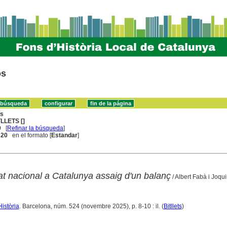
os
ns
TLLETS []
9
[
Refinar la búsqueda
]
. 20
en el formato [
Estandar
]
tat nacional a Catalunya assaig d'un balanç
/ Albert Fabà i Joqu
Història
. Barcelona, núm. 524 (novembre 2025), p. 8-10 : il. (
Bitllets
)