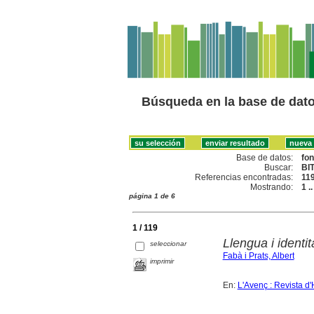
Búsqueda en la base de dat
Base de datos:
fo
Buscar:
BI
Referencias encontradas:
11
Mostrando:
1 .
página 1 de 6
1 / 119
Llengua i identi
seleccionar
Fabà i Prats, Albert
imprimir
En:
L'Avenç : Revista d'