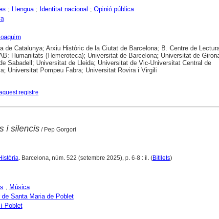
es
;
Llengua
;
Identitat nacional
;
Opinió pública
ya
Joaquim
ca de Catalunya; Arxiu Històric de la Ciutat de Barcelona; B. Centre de Lectur
B: Humanitats (Hemeroteca); Universitat de Barcelona; Universitat de Girona
 de Sabadell; Universitat de Lleida; Universitat de Vic-Universitat Central de
a; Universitat Pompeu Fabra; Universitat Rovira i Virgili
aquest registre
 i silencis
/ Pep Gorgori
Història
. Barcelona, núm. 522 (setembre 2025), p. 6-8 : il. (
Bitllets
)
rs
;
Música
 de Santa Maria de Poblet
i Poblet