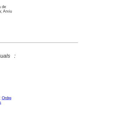
a de
; Arxiu
uals :
;
Ordre
s