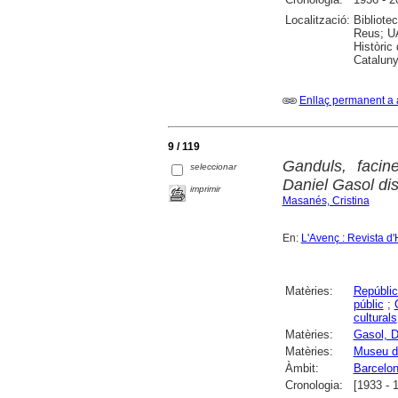
Localització:
Bibliote
Reus; UA
Històric
Cataluny
Enllaç permanent a 
9 / 119
Ganduls, facin
seleccionar
Daniel Gasol dis
imprimir
Masanés, Cristina
En:
L'Avenç : Revista d'
Matèries:
Repúblic
públic
;
culturals
Matèries:
Gasol, D
Matèries:
Museu d
Àmbit:
Barcelo
Cronologia:
[1933 - 