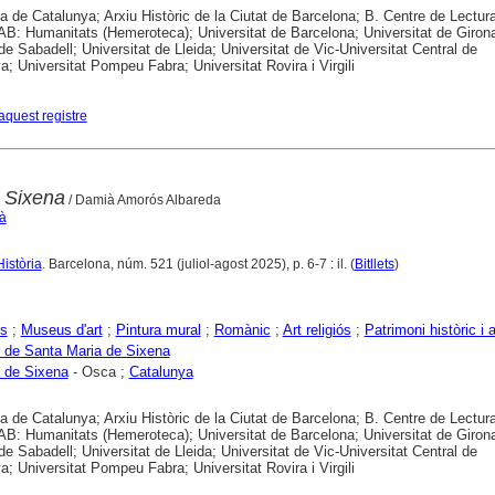
ca de Catalunya; Arxiu Històric de la Ciutat de Barcelona; B. Centre de Lectur
B: Humanitats (Hemeroteca); Universitat de Barcelona; Universitat de Girona
 de Sabadell; Universitat de Lleida; Universitat de Vic-Universitat Central de
a; Universitat Pompeu Fabra; Universitat Rovira i Virgili
aquest registre
e Sixena
/ Damià Amorós Albareda
à
Història
. Barcelona, núm. 521 (juliol-agost 2025), p. 6-7 : il. (
Bitllets
)
rs
;
Museus d'art
;
Pintura mural
;
Romànic
;
Art religiós
;
Patrimoni històric i a
 de Santa Maria de Sixena
 de Sixena
- Osca ;
Catalunya
ca de Catalunya; Arxiu Històric de la Ciutat de Barcelona; B. Centre de Lectur
B: Humanitats (Hemeroteca); Universitat de Barcelona; Universitat de Girona
 de Sabadell; Universitat de Lleida; Universitat de Vic-Universitat Central de
a; Universitat Pompeu Fabra; Universitat Rovira i Virgili