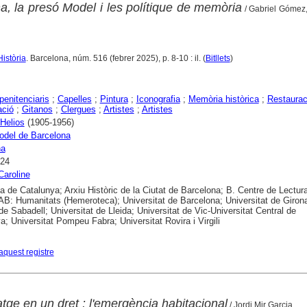
a, la presó Model i les polítique de memòria
/ Gabriel Gómez,
Història
. Barcelona, núm. 516 (febrer 2025), p. 8-10 : il. (
Bitllets
)
penitenciaris
;
Capelles
;
Pintura
;
Iconografia
;
Memòria històrica
;
Restaurac
ació
;
Gitanos
;
Clergues
;
Artistes
;
Artistes
Helios
(1905-1956)
odel de Barcelona
na
024
Caroline
ca de Catalunya; Arxiu Històric de la Ciutat de Barcelona; B. Centre de Lectur
B: Humanitats (Hemeroteca); Universitat de Barcelona; Universitat de Girona
 de Sabadell; Universitat de Lleida; Universitat de Vic-Universitat Central de
a; Universitat Pompeu Fabra; Universitat Rovira i Virgili
aquest registre
tatge en un dret : l'emergència habitacional
/ Jordi Mir Garcia