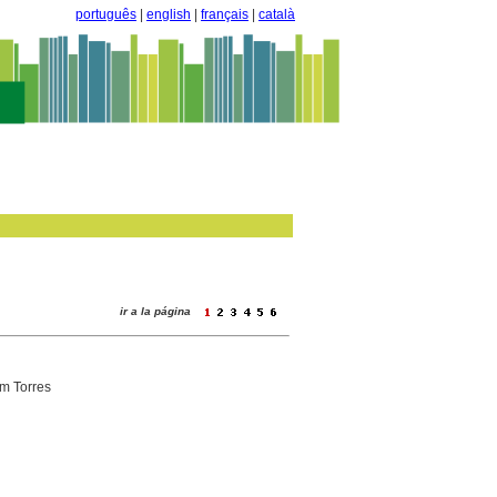
português
|
english
|
français
|
català
ir a la página
im Torres