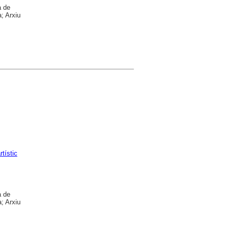
a de
; Arxiu
rtístic
a de
; Arxiu