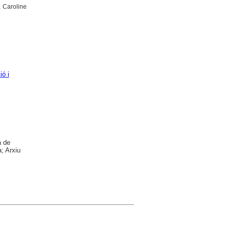
 Caroline
ió i
a de
; Arxiu