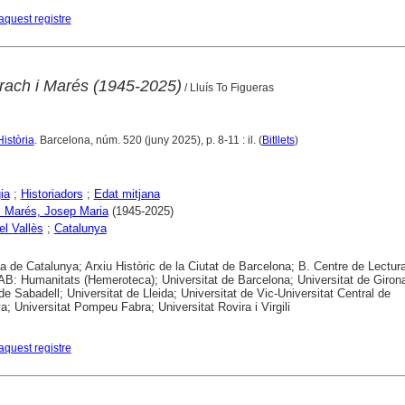
aquest registre
rach i Marés (1945-2025)
/ Lluís To Figueras
Història
. Barcelona, núm. 520 (juny 2025), p. 8-11 : il. (
Bitllets
)
ia
;
Historiadors
;
Edat mitjana
i Marés, Josep Maria
(1945-2025)
el Vallès
;
Catalunya
ca de Catalunya; Arxiu Històric de la Ciutat de Barcelona; B. Centre de Lectur
B: Humanitats (Hemeroteca); Universitat de Barcelona; Universitat de Girona
 de Sabadell; Universitat de Lleida; Universitat de Vic-Universitat Central de
a; Universitat Pompeu Fabra; Universitat Rovira i Virgili
aquest registre