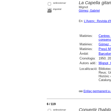
La Capella gitan
seleccionar
Mignot
imprimir
Gómez, Gabriel
En:
L'Avenç : Revista d'
Matèries:
Centres 
conserv
Matèries:
Gómez, 
Matèries:
Presó M
Àmbit:
Barcelo
Cronologia:
1950; 2
Autors add.:
Mignot, 
Localització:
Bibliote
Reus; UA
Històric
Cataluny
Enllaç permanent a 
6 / 119
Convertir l'habi
seleccionar