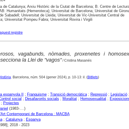
ca de Catalunya; Arxiu Històric de la Ciutat de Barcelona; B. Centre de Lectur
B: Humanitats (Hemeroteca); Universitat de Barcelona; Universitat de Girona
 de Sabadell; Universitat de Lleida; Universitat de Vic-Universitat Central de
a; Universitat Pompeu Fabra; Universitat Rovira i Virgili
aquest registre
erosos, vagabunds, nòmades, proxenetes i homosex
secciona la Llei de "vagos"
/ Cristina Masanés
Història
. Barcelona, núm. 504 (gener 2024), p. 10-13: il. (
Bitllets
)
a espanyola II
;
Franquisme
;
Transició democràtica
;
Repressió
;
Legislació
Control social
;
Desafavorits socials
;
Moralitat
;
Homosexualitat
;
Exposicion
;
Projectes
aniel
(1983-....)
'Art Contemporani de Barcelona : MACBA
na
;
Catalunya
;
Espanya
1988]; 2018 - 2023