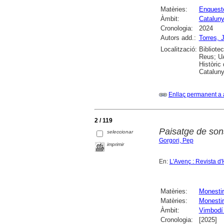
Matèries:
Enquest
Àmbit:
Catalun
Cronologia:
2024
Autors add.:
Torres, 
Localització:
Bibliote
Reus; UA
Històric
Cataluny
Enllaç permanent a 
2 / 119
Paisatge de sons
seleccionar
Gorgori, Pep
imprimir
En:
L'Avenç : Revista d'
Matèries:
Monesti
Matèries:
Monestir
Àmbit:
Vimbodí 
Cronologia:
[2025]