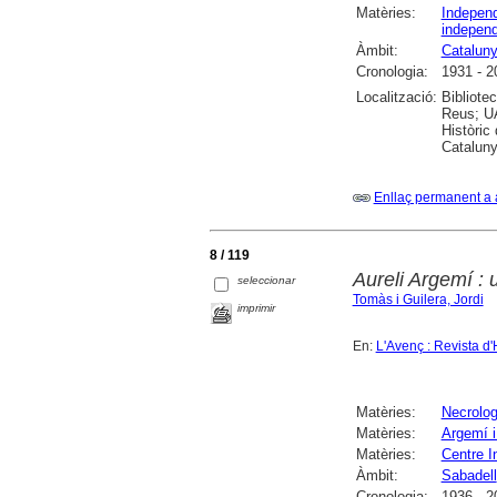
Matèries:
Indepen
independ
Àmbit:
Catalun
Cronologia:
1931 - 2
Localització:
Bibliote
Reus; UA
Històric
Cataluny
Enllaç permanent a 
8 / 119
Aureli Argemí : 
seleccionar
Tomàs i Guilera, Jordi
imprimir
En:
L'Avenç : Revista d'
Matèries:
Necrolog
Matèries:
Argemí i
Matèries:
Centre I
Àmbit:
Sabadell
Cronologia:
1936 - 2