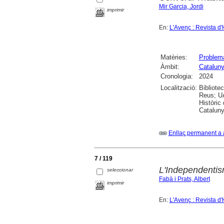
Mir Garcia, Jordi
imprimir
En:
L'Avenç : Revista d'
Matèries:
Problema
Àmbit:
Catalun
Cronologia:
2024
Localització:
Bibliote
Reus; UA
Històric
Cataluny
Enllaç permanent a 
7 / 119
L'Independentism
seleccionar
Fabà i Prats, Albert
imprimir
En:
L'Avenç : Revista d'