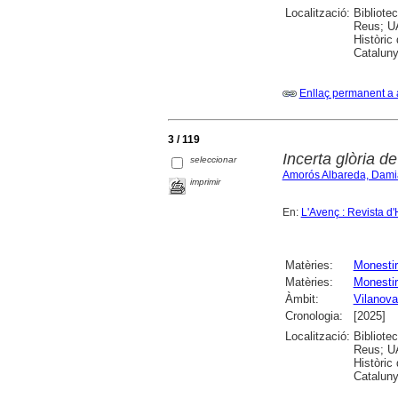
Localització:
Bibliote
Reus; UA
Històric
Cataluny
Enllaç permanent a 
3 / 119
Incerta glòria d
seleccionar
Amorós Albareda, Dami
imprimir
En:
L'Avenç : Revista d'
Matèries:
Monesti
Matèries:
Monestir
Àmbit:
Vilanova
Cronologia:
[2025]
Localització:
Bibliote
Reus; UA
Històric
Cataluny