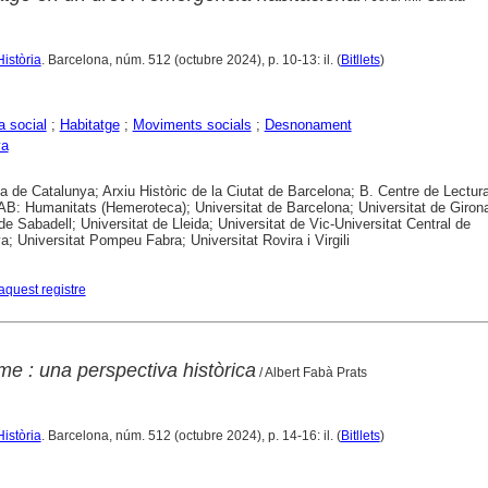
Història
. Barcelona, núm. 512 (octubre 2024), p. 10-13: il. (
Bitllets
)
 social
;
Habitatge
;
Moviments socials
;
Desnonament
ya
ca de Catalunya; Arxiu Històric de la Ciutat de Barcelona; B. Centre de Lectur
B: Humanitats (Hemeroteca); Universitat de Barcelona; Universitat de Girona
 de Sabadell; Universitat de Lleida; Universitat de Vic-Universitat Central de
a; Universitat Pompeu Fabra; Universitat Rovira i Virgili
aquest registre
e : una perspectiva històrica
/ Albert Fabà Prats
Història
. Barcelona, núm. 512 (octubre 2024), p. 14-16: il. (
Bitllets
)