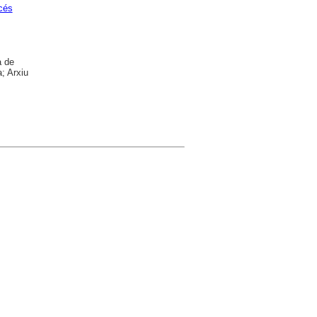
cés
a de
; Arxiu