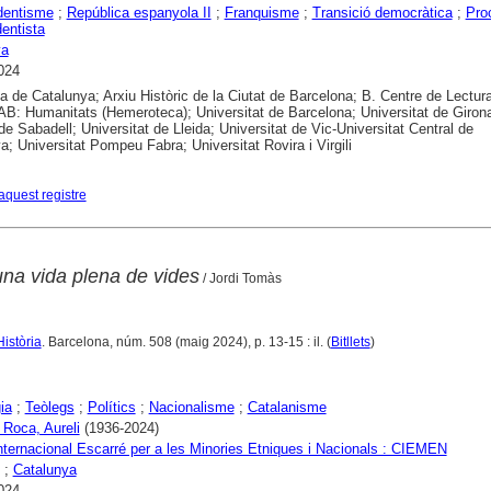
dentisme
;
República espanyola II
;
Franquisme
;
Transició democràtica
;
Pro
entista
ya
024
ca de Catalunya; Arxiu Històric de la Ciutat de Barcelona; B. Centre de Lectur
B: Humanitats (Hemeroteca); Universitat de Barcelona; Universitat de Girona
 de Sabadell; Universitat de Lleida; Universitat de Vic-Universitat Central de
a; Universitat Pompeu Fabra; Universitat Rovira i Virgili
aquest registre
una vida plena de vides
/ Jordi Tomàs
Història
. Barcelona, núm. 508 (maig 2024), p. 13-15 : il. (
Bitllets
)
ia
;
Teòlegs
;
Polítics
;
Nacionalisme
;
Catalanisme
 Roca, Aureli
(1936-2024)
nternacional Escarré per a les Minories Etniques i Nacionals : CIEMEN
;
Catalunya
024