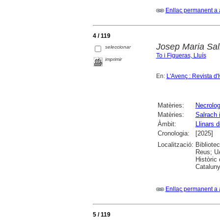
Enllaç permanent a 
4 / 119
Josep Maria Sal
seleccionar
To i Figueras, Lluís
imprimir
En:
L'Avenç : Revista d'
Matèries:
Necrolog
Matèries:
Salrach 
Àmbit:
Llinars d
Cronologia:
[2025]
Localització:
Bibliote
Reus; UA
Històric
Cataluny
Enllaç permanent a 
5 / 119