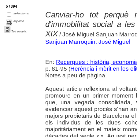
5 / 394
Canviar-ho tot perquè 
seleccionar
imprimir
d'immobilitat social a les
XIX
Text complet
/ José Miguel Sanjuan Marro
Sanjuan Marroquin, José Miguel
En:
Recerques : història, economia
p. 81-95 (
Herència i mèrit en les e
Notes a peu de pàgina.
Aquest article reflexiona al voltan
promoure en un primer moment l
que, una vegada consolidada, v
evidenciar aquest procés s'han ana
majors propietaris de Barcelona e
els individus de les dues coho
majoritàriament en el mateix mom
dècades del segle xix. Aquest perí