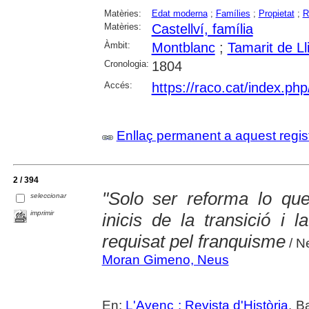
Matèries:
Edat moderna
;
Famílies
;
Propietat
;
R
Matèries:
Castellví, família
Àmbit:
Montblanc
;
Tamarit de Ll
Cronologia:
1804
Accés:
https://raco.cat/index.ph
Enllaç permanent a aquest regis
2 / 394
"Solo ser reforma lo qu
seleccionar
imprimir
inicis de la transició i l
requisat pel franquisme
/ N
Moran Gimeno, Neus
En:
L'Avenç : Revista d'Història
. B