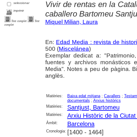
Vivir de rentas en la Catal
seleccionar
imprimir
caballero Bartomeu Santju
Miquel Milian, Laura
Text complet
Text
complet
En:
Edad Media : revista de histor
500 (
Miscelánea
)
Exemplar dedicat a: "Patrimonio
fuentes y archivos monásticos 
Media". Notes a peu de pàgina. Bibl
anglès.
Matèries:
Baixa edat mitjana
;
Cavallers
;
Testam
documentals
;
Arxius històrics
Matèries:
Santjust, Bartomeu
Matèries:
Arxiu Històric de la Ciuta
Àmbit:
Barcelona
Cronologia:
[1400 - 1464]