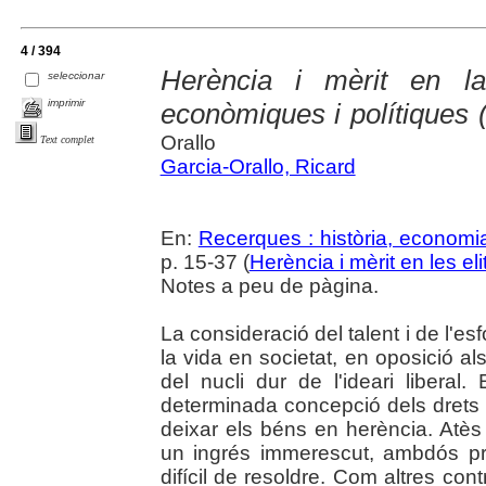
4 / 394
Herència i mèrit en la
seleccionar
imprimir
econòmiques i polítiques 
Orallo
Text complet
Garcia-Orallo, Ricard
En:
Recerques : història, economia
p. 15-37 (
Herència i mèrit en les e
Notes a peu de pàgina.
La consideració del talent i de l'es
la vida en societat, en oposició als
del nucli dur de l'ideari liberal
determinada concepció dels drets d
deixar els béns en herència. Atès
un ingrés immerescut, ambdós pri
difícil de resoldre. Com altres cont