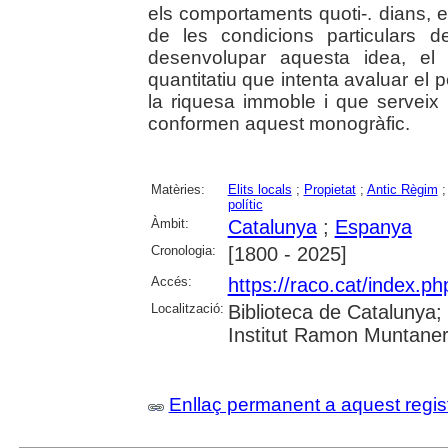
els comportaments quoti-. dians, e
de les condicions particulars 
desenvolupar aquesta idea, el
quantitatiu que intenta avaluar el 
la riquesa immoble i que serveix
conformen aquest monogràfic.
Matèries:
Elits locals
;
Propietat
;
Antic Règim
polític
Àmbit:
Catalunya
;
Espanya
Cronologia:
[1800 - 2025]
Accés:
https://raco.cat/index.
Localització:
Biblioteca de Catalunya
Institut Ramon Muntaner;
Enllaç permanent a aquest regis