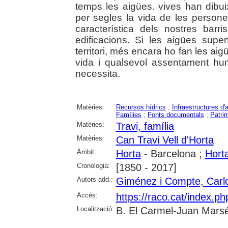
temps les aigües. vives han dibui
per segles la vida de les persones
característica dels nostres bar
edificacions. Si les aigües super
territori, més encara ho fan les ai
vida i qualsevol assentament hu
necessita.
Matèries:
Recursos hídrics
;
Infraestructures d'
Famílies
;
Fonts documentals
;
Patrim
Matèries:
Travi, família
Matèries:
Can Travi Vell d'Horta
Àmbit:
Horta
- Barcelona ;
Hort
Cronologia:
[1850 - 2017]
Autors add.:
Giménez i Compte, Carl
Accés:
https://raco.cat/index.p
Localització:
B. El Carmel-Juan Marsé