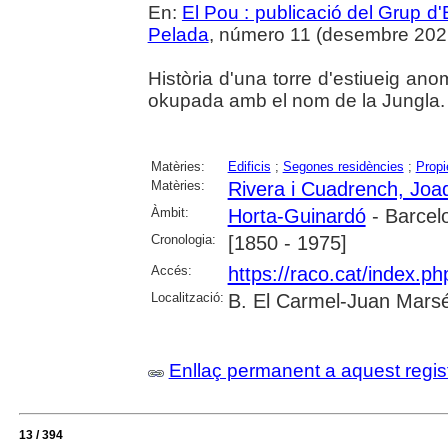
En:
El Pou : publicació del Grup d'
Pelada
, número 11 (desembre 2021),
Història d'una torre d'estiueig 
okupada amb el nom de la Jungla.
Matèries:
Edificis
;
Segones residències
;
Propi
Matèries:
Rivera i Cuadrench, Joa
Àmbit:
Horta-Guinardó
- Barcel
Cronologia:
[1850 - 1975]
Accés:
https://raco.cat/index.p
Localització:
B. El Carmel-Juan Marsé
Enllaç permanent a aquest regis
13 / 394