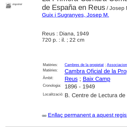
imprimir
de España en Reus
/ Josep 
Guix i Sugranyes, Josep M.
Reus : Diana, 1949
720 p. : il. ; 22 cm
Matèries:
Cambres de la propietat
;
Associacions
Matèries:
Cambra Oficial de la Pr
Àmbit:
Reus
;
Baix Camp
Cronologia:
1896 - 1949
Localització:
B. Centre de Lectura de
Enllaç permanent a aquest regis