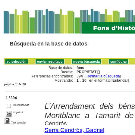
Búsqueda en la base de datos
Base de datos:
fons
Buscar:
PROPIETAT []
Referencias encontradas:
394
[
Refinar la búsqueda
]
Mostrando:
1 .. 20
en el formato [
Estandar
]
página 1 de 20
1 / 394
L'Arrendament dels béns
seleccionar
imprimir
Montblanc a Tamarit de 
Cendrós
Text complet
Serra Cendrós, Gabriel