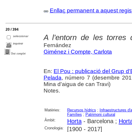
Enllaç permanent a aquest regis
20 / 394
A l'entorn de les torres 
seleccionar
imprimir
Fernández
Giménez i Compte, Carlota
Text complet
En:
El Pou : publicació del Grup d'
Pelada
, número 7 (desembre 2017)
Mina d'aigua de can Travi)
Notes.
Matèries:
Recursos hídrics
;
Infraestructures d'
Famílies
;
Patrimoni cultural
Àmbit:
Horta
- Barcelona ;
Hort
Cronologia:
[1900 - 2017]